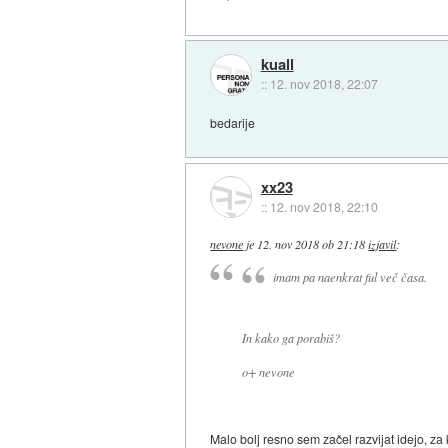
kuall
::
12. nov 2018, 22:07
bedarije
xx23
::
12. nov 2018, 22:10
nevone
je
12. nov 2018 ob 21:18
izjavil
:
imam pa naenkrat ful več časa.
In kako ga porabiš?
o+ nevone
Malo bolj resno sem začel razvijat idejo, 