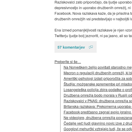
Raziskovalci zato priporočajo, da ljudje uporab
depresivnostjo in uporabo družbenih omrežij, ni n
Facebook. Nova raziskava kaže, da je prisotna tu
družbenih omrežjih vsi predstavljajo v najboljši lu
Ena izmed pomanjkljivosti raziskave je njen vzore
Twitterju ljudje bolj jeznoriti, ni pa jasno, ali so 
57 komentarjev
Preberite si še…
Na Norveškem želijo povišati starostno me
Macron o regulaciji družbenih omrežij, ki b
Ameriški psihologi izdali priporočila za so
Študija: možganske spremembe pri mladostn
Losangeleška policija zbira podatke o prof
Družbena omrežja bodo morala v Rusiji od
Raziskovalci v PNAS: družbena omrežja so
Britanska raziskava: Prekomerna uporaba
Facebook predčasno zagnal svojo igralno 
Ne videoigre, družbena omrežja povezana z
Čedalje več ljudi glavnino novic izve z dru
Googlovi mehurčki vztrajajo tudi, če se od