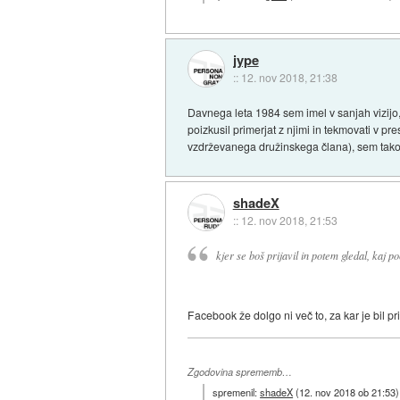
jype
::
12. nov 2018, 21:38
Davnega leta 1984 sem imel v sanjah vizijo,
poizkusil primerjat z njimi in tekmovati v pre
vzdrževanega družinskega člana), sem takoj
shadeX
::
12. nov 2018, 21:53
kjer se boš prijavil in potem gledal, kaj p
Facebook že dolgo ni več to, za kar je bil p
Zgodovina sprememb…
spremenil:
shadeX
(
12. nov 2018 ob 21:53
)