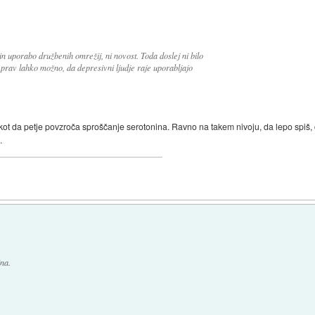
n uporabo družbenih omrežij, ni novost. Toda doslej ni bilo
lo prav lahko možno, da depresivni ljudje raje uporabljajo
 kot da petje povzroča sproščanje serotonina. Ravno na takem nivoju, da lepo spiš,
.
na.