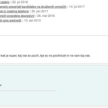
rastejo
::
22. jul 2018
 smejo preverjati kandidatov na družbenih omrežjih
::
14. jul 2017
ok in mobilne telefone
::
30. jan 2017
mrežij pogosteje depresivni
::
26. mar 2016
ih smo srečnejši
::
13. apr 2013
, kak je super, kaj vse so pozrli, kje so na pocitnicah in ne vam kaj vse.
v.