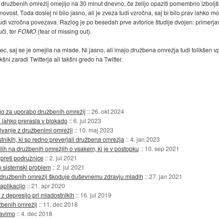
o družbenih omrežij omejijo na 30 minut dnevno, če želijo opaziti pomembno izboljš
ovost. Toda doslej ni bilo jasno, ali je zveza tudi vzročna, saj bi bilo prav lahko m
di vzročna povezava. Razlog je po besedah prve avtorice študije dvojen: primerjava 
či, ter
FOMO
(fear of missing out).
c, saj se je omejila na mlade. Ni jasno, ali imajo družbena omrežja tudi tolikšen vp
takšni zaradi Twitterja ali takšni gredo na Twitter.
jo za uporabo družbenih omrežij
::
26. okt 2024
i lahko prerasla v blokado
::
6. jul 2023
bivanje z družbenimi omrežji
::
10. maj 2023
ikih, ki so redno preverjali družbena omrežja
::
4. jan 2023
ilih na družbenih omrežjih o vsakem, ki je v postopku
::
10. sep 2021
preti podružnice
::
2. jul 2021
 sistemski problem
::
2. jul 2021
 družbenih omrežij škoduje duševnemu zdravju mladih
::
27. jan 2021
aplikacijo
::
21. apr 2020
 depresijo pri mladostnikih
::
16. jul 2019
žbenih omrežij
::
11. dec 2018
javimo
::
4. dec 2018