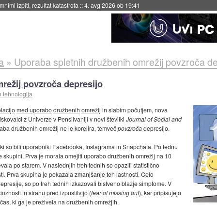
nimi izpiti, rezultat katastrofa
::
4. avg 2026 ob 19:41
a
»
Uporaba spletnih družbenih omrežij povzroča de
režij povzroča depresijo
n tehnologija
lacijo
med uporabo
družbenih
omrežij
in slabim počutjem, nova
skovalci z Univerze v Pensilvaniji v novi številki
Journal of Social and
raba družbenih omrežij ne le korelira, temveč
povzroča
depresijo.
ki so bili uporabniki Facebooka, Instagrama in Snapchata. Po tednu
ve skupini. Prva je morala omejiti uporabo družbenih omrežij na 10
ala po starem. V naslednjih treh tednih so opazili statistično
i. Prva skupina je pokazala zmanjšanje teh lastnosti. Celo
epresije, so po treh tednih izkazovali bistveno blažje simptome. V
nosti in strahu pred izpustitvijo (
fear of missing out
), kar pripisujejo
čas, ki ga je preživela na družbenih omrežjih.