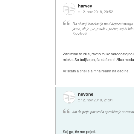
harvey
::
12. nov 2018, 20:52
Da obstoji korelacija med depresivnostjo i
jasno, ali je zveza tudi vzročna, saj bi bi
Facebook.
Zanimive študije, ravno toliko verodostojno
mleka. Še boljše pa, ča daš notri žlico medu
Ar scáth a chéile a mhaireann na daoine.
------
nevone
::
12. nov 2018, 21:01
kot da petje povzroča sproščanje serotoni
Saj ga, če rad poješ.