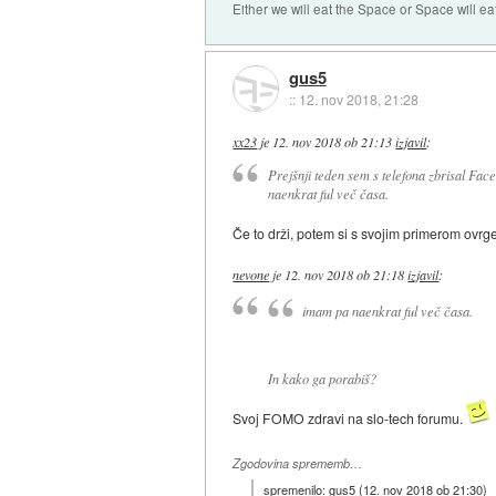
Either we will eat the Space or Space will ea
gus5
::
12. nov 2018, 21:28
xx23
je
12. nov 2018 ob 21:13
izjavil
:
Prejšnji teden sem s telefona zbrisal Fac
naenkrat ful več časa.
Če to drži, potem si s svojim primerom ovrge
nevone
je
12. nov 2018 ob 21:18
izjavil
:
imam pa naenkrat ful več časa.
In kako ga porabiš?
Svoj FOMO zdravi na slo-tech forumu.
Zgodovina sprememb…
spremenilo:
gus5
(
12. nov 2018 ob 21:30
)