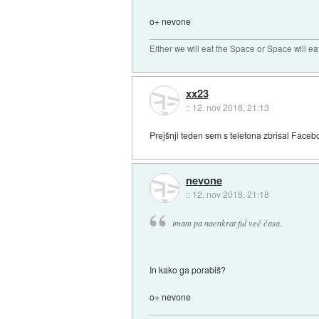
o+ nevone
Either we will eat the Space or Space will ea
xx23
::
12. nov 2018, 21:13
Prejšnji teden sem s telefona zbrisal Faceb
nevone
::
12. nov 2018, 21:18
imam pa naenkrat ful več časa.
In kako ga porabiš?
o+ nevone