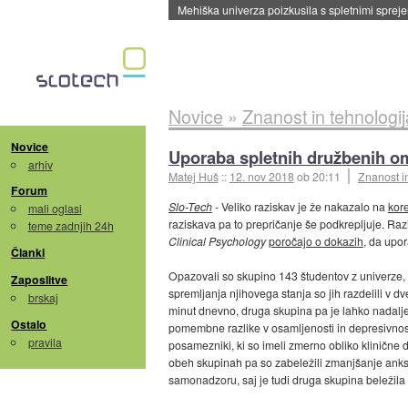
Mehiška univerza poizkusila s spletnimi sprejem
Novice
»
Znanost in tehnologij
Novice
Uporaba spletnih družbenih om
arhiv
Matej Huš
::
12. nov 2018
ob 20:11
Znanost i
Forum
Slo-Tech
- Veliko raziskav je že nakazalo na
kore
mali oglasi
raziskava pa to prepričanje še podkrepljuje. Razi
teme zadnjih 24h
Clinical Psychology
poročajo o dokazih
, da upo
Članki
Opazovali so skupino 143 študentov z univerze, 
Zaposlitve
spremljanja njihovega stanja so jih razdelili v d
brskaj
minut dnevno, druga skupina pa je lahko nadaljev
Ostalo
pomembne razlike v osamljenosti in depresivnost
pravila
posamezniki, ki so imeli zmerno obliko klinične d
obeh skupinah pa so zabeležili zmanjšanje anksioz
samonadzoru, saj je tudi druga skupina beležila 