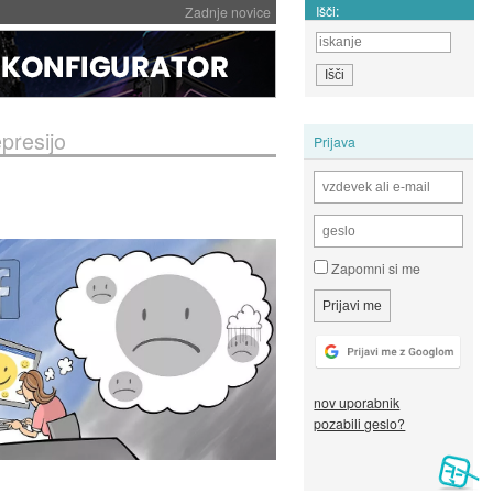
Išči:
Zadnje novice
presijo
Prijava
Zapomni si me
nov uporabnik
pozabili geslo?