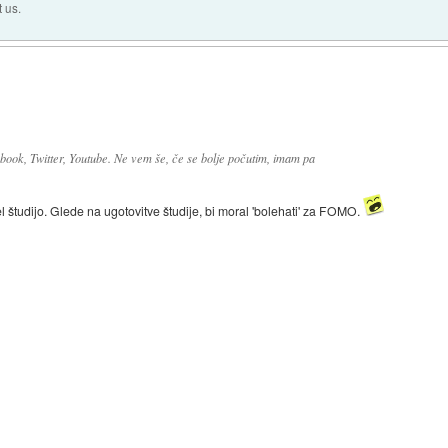
t us.
ebook, Twitter, Youtube. Ne vem še, če se bolje počutim, imam pa
l študijo. Glede na ugotovitve študije, bi moral 'bolehati' za FOMO.