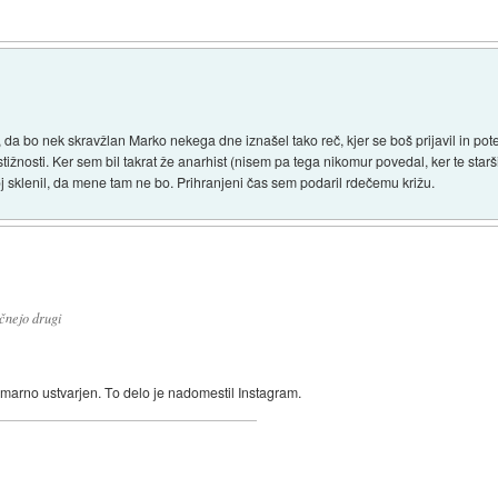
 da bo nek skravžlan Marko nekega dne iznašel tako reč, kjer se boš prijavil in pot
stižnosti. Ker sem bil takrat že anarhist (nisem pa tega nikomur povedal, ker te starši
 sklenil, da mene tam ne bo. Prihranjeni čas sem podaril rdečemu križu.
očnejo drugi
rimarno ustvarjen. To delo je nadomestil Instagram.