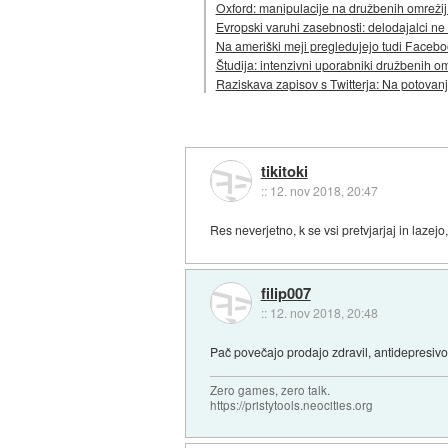
Oxford: manipulacije na družbenih omrežij 
Evropski varuhi zasebnosti: delodajalci ne
Na ameriški meji pregledujejo tudi Facebo
Študija: intenzivni uporabniki družbenih o
Raziskava zapisov s Twitterja: Na potovanj
tikitoki
::
12. nov 2018, 20:47
Res neverjetno, k se vsi pretvjarjaj in lazejo
filip007
::
12. nov 2018, 20:48
Pač povečajo prodajo zdravil, antidepresivo
Zero games, zero talk.
https://pristytools.neocities.org