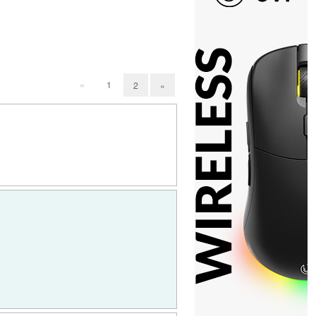
«
1
2
»