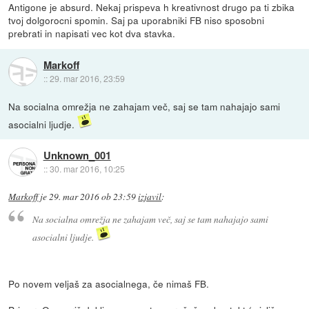
Antigone je absurd. Nekaj prispeva h kreativnost drugo pa ti zbika
tvoj dolgorocni spomin. Saj pa uporabniki FB niso sposobni
prebrati in napisati vec kot dva stavka.
Markoff
::
29. mar 2016, 23:59
Na socialna omrežja ne zahajam več, saj se tam nahajajo sami
asocialni ljudje.
Unknown_001
::
30. mar 2016, 10:25
Markoff
je
29. mar 2016 ob 23:59
izjavil
:
Na socialna omrežja ne zahajam več, saj se tam nahajajo sami
asocialni ljudje.
Po novem veljaš za asocialnega, če nimaš FB.