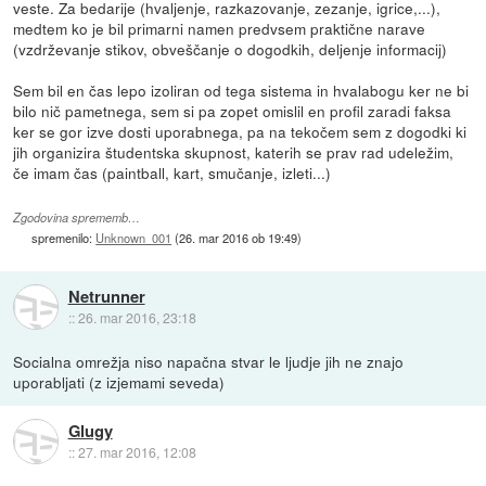
veste. Za bedarije (hvaljenje, razkazovanje, zezanje, igrice,...),
medtem ko je bil primarni namen predvsem praktične narave
(vzdrževanje stikov, obveščanje o dogodkih, deljenje informacij)
Sem bil en čas lepo izoliran od tega sistema in hvalabogu ker ne bi
bilo nič pametnega, sem si pa zopet omislil en profil zaradi faksa
ker se gor izve dosti uporabnega, pa na tekočem sem z dogodki ki
jih organizira študentska skupnost, katerih se prav rad udeležim,
če imam čas (paintball, kart, smučanje, izleti...)
Zgodovina sprememb…
spremenilo:
Unknown_001
(
26. mar 2016 ob 19:49
)
Netrunner
::
26. mar 2016, 23:18
Socialna omrežja niso napačna stvar le ljudje jih ne znajo
uporabljati (z izjemami seveda)
Glugy
::
27. mar 2016, 12:08