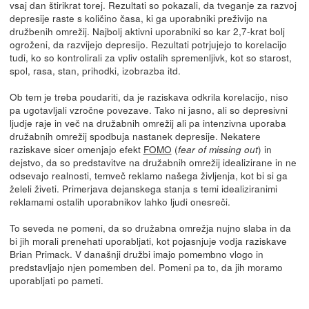
vsaj dan štirikrat torej. Rezultati so pokazali, da tveganje za razvoj
depresije raste s količino časa, ki ga uporabniki preživijo na
družbenih omrežij. Najbolj aktivni uporabniki so kar 2,7-krat bolj
ogroženi, da razvijejo depresijo. Rezultati potrjujejo to korelacijo
tudi, ko so kontrolirali za vpliv ostalih spremenljivk, kot so starost,
spol, rasa, stan, prihodki, izobrazba itd.
Ob tem je treba poudariti, da je raziskava odkrila korelacijo, niso
pa ugotavljali vzročne povezave. Tako ni jasno, ali so depresivni
ljudje raje in več na družabnih omrežij ali pa intenzivna uporaba
družabnih omrežij spodbuja nastanek depresije. Nekatere
raziskave sicer omenjajo efekt
FOMO
(
) in
fear of missing out
dejstvo, da so predstavitve na družabnih omrežij idealizirane in ne
odsevajo realnosti, temveč reklamo našega življenja, kot bi si ga
želeli živeti. Primerjava dejanskega stanja s temi idealiziranimi
reklamami ostalih uporabnikov lahko ljudi onesreči.
To seveda ne pomeni, da so družabna omrežja nujno slaba in da
bi jih morali prenehati uporabljati, kot pojasnjuje vodja raziskave
Brian Primack. V današnji družbi imajo pomembno vlogo in
predstavljajo njen pomemben del. Pomeni pa to, da jih moramo
uporabljati po pameti.