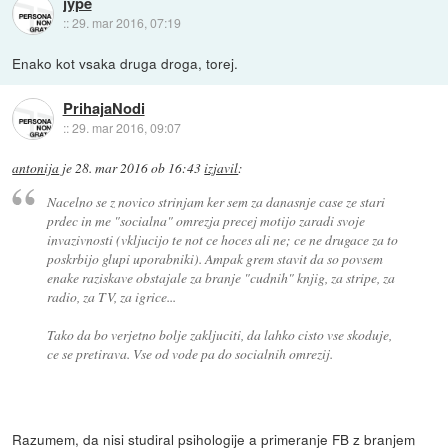
jype
::
29. mar 2016, 07:19
Enako kot vsaka druga droga, torej.
PrihajaNodi
::
29. mar 2016, 09:07
antonija
je
28. mar 2016 ob 16:43
izjavil
:
Nacelno se z novico strinjam ker sem za danasnje case ze stari
prdec in me "socialna" omrezja precej motijo zaradi svoje
invazivnosti (vkljucijo te not ce hoces ali ne; ce ne drugace za to
poskrbijo glupi uporabniki). Ampak grem stavit da so povsem
enake raziskave obstajale za branje "cudnih" knjig, za stripe, za
radio, za TV, za igrice...
Tako da bo verjetno bolje zakljuciti, da lahko cisto vse skoduje,
ce se pretirava. Vse od vode pa do socialnih omrezij.
Razumem, da nisi studiral psihologije a primeranje FB z branjem