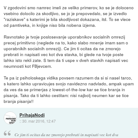
V zgodovini smo namrec imeli ze veliko primerov, ko se je doloceno
vsebino dolocilo za skodljivo, se jo je prepovedalo, se je izvedlo
"raziskave" s katerimi je bila skodljivost dokazana, itd. To se vlece
od pamtiveka, in knjige niso bila nobena izjema.
Ravnotako je tvoje poslosevanje uporabnikov socialnih omrezij
precej primitivno (neglede na to, kako slabo mnenje imam sam o
uporabnikih socialnih omrezij). Ce jim ti ocitas da ne zmorejo
prebrati in napisati vec kot dva stavka, bi glede na tvoje poste
lahko isto rekli zate. S tem da ti uspe v dveh stavkih napisati vec
neumnosti kot FBjevcem.
Te pa iz psiholoskega vidika povsem razumem da si si nasel tarco,
s katero lahko upravicujes svojo navidezno nadvlado, ampak upam
da ves da se primerjas z lowest-of-the-low kar se tice branja in
pisanja. Tako da ti lahko cestitam: nisi najbolj neumen kar se tice
branja pisanja!!
PrihajaNodi
::
30. mar 2016, 12:47
Ce jim ti ocitas da ne zmorejo prebrati in napisati vec kot dva