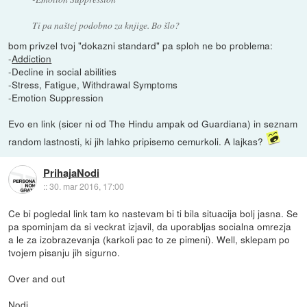
Ti pa naštej podobno za knjige. Bo šlo?
bom privzel tvoj "dokazni standard" pa sploh ne bo problema:
-
Addiction
-Decline in social abilities
-Stress, Fatigue, Withdrawal Symptoms
-Emotion Suppression
Evo en link (sicer ni od The Hindu ampak od Guardiana) in seznam
random lastnosti, ki jih lahko pripisemo cemurkoli. A lajkas?
PrihajaNodi
::
30. mar 2016, 17:00
Ce bi pogledal link tam ko nastevam bi ti bila situacija bolj jasna. Se
pa spominjam da si veckrat izjavil, da uporabljas socialna omrezja
a le za izobrazevanja (karkoli pac to ze pimeni). Well, sklepam po
tvojem pisanju jih sigurno.
Over and out
Nodi