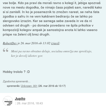
vse bolje. Kdo pa pravi da moraš ravno s kolegi it, jebiga spoznaš
nove na mestu dogodka, če nimajo časa pojdeš sam, narediš kako
si si zamislil. In ko je posameznik to zmožen narest, se neha tista
zgodba o safru in ne vem kakšnem bediranju če se lahko po
slengovsko izrazim. Ker se samega sebe zaveda in ve da ni
odvisen od drugih - po domače povedano ne špila prikolice v
kompoziciji kolegov ampak je samostojna enota ki lahko vseeno
prispe na želeni cilj brez drugih.
RobertDev
je
26. mar 2016 ob 13:02
izjavil
:
Meni pa ravno obratno deluje, socialna omrežja me sproščajo,
ker je dovolj idiotov gor.
Hobby trololo ? :D
Zgodovina sprememb…
spremenilo:
Unknown_001
(
26. mar 2016 ob 13:17
)
Jupito
::
26. mar 2016, 18:43