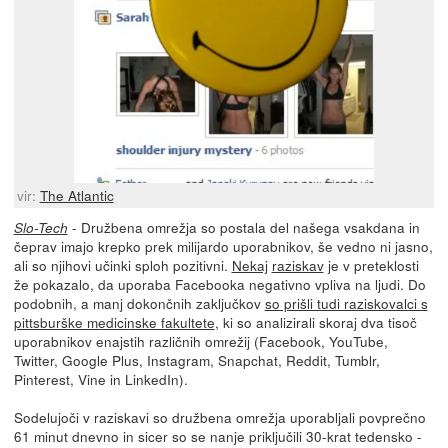
vir:
The Atlantic
- Družbena omrežja so postala del našega vsakdana in
Slo-Tech
čeprav imajo krepko prek milijardo uporabnikov, še vedno ni jasno,
ali so njihovi učinki sploh pozitivni.
Nekaj
raziskav
je v preteklosti
že pokazalo, da uporaba Facebooka negativno vpliva na ljudi. Do
podobnih, a manj dokončnih zaključkov
so prišli tudi raziskovalci s
pittsburške medicinske fakultete
, ki so analizirali skoraj dva tisoč
uporabnikov enajstih različnih omrežij (Facebook, YouTube,
Twitter, Google Plus, Instagram, Snapchat, Reddit, Tumblr,
Pinterest, Vine in LinkedIn).
Sodelujoči v raziskavi so družbena omrežja uporabljali povprečno
61 minut dnevno in sicer so se nanje priključili 30-krat tedensko -