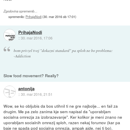
Zgodovina sprememb…
spremenilo:
PrihajaNodi
(
30. mar 2016 ob 17:01
)
PrihajaNodi
::
30. mar 2016, 17:06
bom privzel tvoj "dokazni standard" pa sploh ne bo problema:
-Addiction
Slow food movement? Really?
antonija
::
30. mar 2016, 21:51
Wow, se ko obljubis da bos utihnil ti ne gre najbolje... en fail za
drugim. Me pa zelo zanima kje sem napisal da "uporabljam
socialna omrezja za izobrazevanje". Ker kolikor je meni znano ne
uporabljam socialnih omrezij sploh, razen nekaj forumov (kar pa
baje ne spada pod socialna omrezja, ampak ajde, nej ti bo).