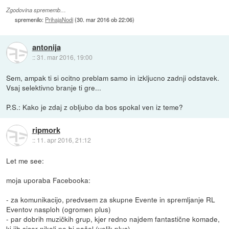
Zgodovina sprememb…
spremenilo:
PrihajaNodi
(
30. mar 2016 ob 22:06
)
antonija
::
31. mar 2016, 19:00
Sem, ampak ti si ocitno preblam samo in izkljucno zadnji odstavek.
Vsaj selektivno branje ti gre...
P.S.: Kako je zdaj z obljubo da bos spokal ven iz teme?
ripmork
::
11. apr 2016, 21:12
Let me see:
moja uporaba Facebooka:
- za komunikacijo, predvsem za skupne Evente in spremljanje RL
Eventov nasploh (ogromen plus)
- par dobrih muzičkih grup, kjer redno najdem fantastične komade,
ki jih sicer nikoli ne bi našel (velik plus)