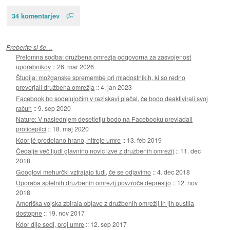
34 komentarjev
Preberite si še…
Prelomna sodba: družbena omrežja odgovorna za zasvojenost
uporabnikov
::
26. mar 2026
Študija: možganske spremembe pri mladostnikih, ki so redno
preverjali družbena omrežja
::
4. jan 2023
Facebook bo sodelujočim v raziskavi plačal, če bodo deaktivirali svoj
račun
::
9. sep 2020
Nature: V naslednjem desetletju bodo na Facebooku prevladali
proticepilci
::
18. maj 2020
Kdor jé predelano hrano, hitreje umre
::
13. feb 2019
Čedalje več ljudi glavnino novic izve z družbenih omrežij
::
11. dec
2018
Googlovi mehurčki vztrajajo tudi, če se odjavimo
::
4. dec 2018
Uporaba spletnih družbenih omrežij povzroča depresijo
::
12. nov
2018
Ameriška vojska zbirala objave z družbenih omrežij in jih pustila
dostopne
::
19. nov 2017
Kdor dlje sedi, prej umre
::
12. sep 2017