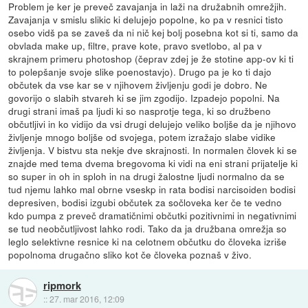
Problem je ker je preveč zavajanja in laži na družabnih omrežjih.
Zavajanja v smislu slikic ki delujejo popolne, ko pa v resnici tisto
osebo vidš pa se zaveš da ni nič kej bolj posebna kot si ti, samo da
obvlada make up, filtre, prave kote, pravo svetlobo, al pa v
skrajnem primeru photoshop (čeprav zdej je že stotine app-ov ki ti
to polepšanje svoje slike poenostavjo). Drugo pa je ko ti dajo
občutek da vse kar se v njihovem življenju godi je dobro. Ne
govorijo o slabih stvareh ki se jim zgodijo. Izpadejo popolni. Na
drugi strani imaš pa ljudi ki so nasprotje tega, ki so družbeno
občutljivi in ko vidijo da vsi drugi delujejo veliko boljše da je njihovo
življenje mnogo boljše od svojega, potem izražajo slabe vidike
življenja. V bistvu sta nekje dve skrajnosti. In normalen človek ki se
znajde med tema dvema bregovoma ki vidi na eni strani prijatelje ki
so super in oh in sploh in na drugi žalostne ljudi normalno da se
tud njemu lahko mal obrne vseskp in rata bodisi narcisoiden bodisi
depresiven, bodisi izgubi občutek za sočloveka ker če te vedno
kdo pumpa z preveč dramatičnimi občutki pozitivnimi in negativnimi
se tud neobčutljivost lahko rodi. Tako da ja družbana omrežja so
leglo selektivne resnice ki na celotnem občutku do človeka izriše
popolnoma drugačno sliko kot če človeka poznaš v živo.
ripmork
::
27. mar 2016, 12:09