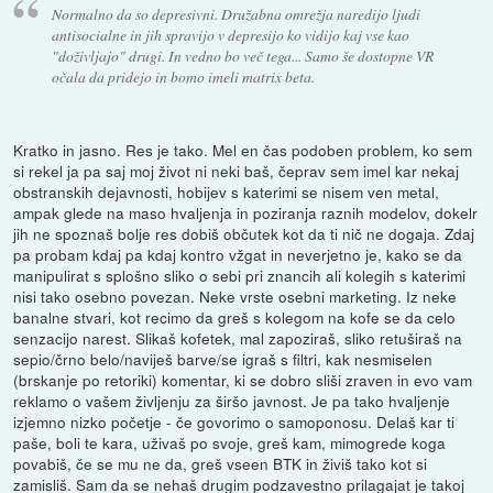
Normalno da so depresivni. Družabna omrežja naredijo ljudi
antisocialne in jih spravijo v depresijo ko vidijo kaj vse kao
"doživljajo" drugi. In vedno bo več tega... Samo še dostopne VR
očala da pridejo in bomo imeli matrix beta.
Kratko in jasno. Res je tako. Mel en čas podoben problem, ko sem
si rekel ja pa saj moj život ni neki baš, čeprav sem imel kar nekaj
obstranskih dejavnosti, hobijev s katerimi se nisem ven metal,
ampak glede na maso hvaljenja in poziranja raznih modelov, dokelr
jih ne spoznaš bolje res dobiš občutek kot da ti nič ne dogaja. Zdaj
pa probam kdaj pa kdaj kontro vžgat in neverjetno je, kako se da
manipulirat s splošno sliko o sebi pri znancih ali kolegih s katerimi
nisi tako osebno povezan. Neke vrste osebni marketing. Iz neke
banalne stvari, kot recimo da greš s kolegom na kofe se da celo
senzacijo narest. Slikaš kofetek, mal zapoziraš, sliko retuširaš na
sepio/črno belo/naviješ barve/se igraš s filtri, kak nesmiselen
(brskanje po retoriki) komentar, ki se dobro sliši zraven in evo vam
reklamo o vašem življenju za širšo javnost. Je pa tako hvaljenje
izjemno nizko početje - če govorimo o samoponosu. Delaš kar ti
paše, boli te kara, uživaš po svoje, greš kam, mimogrede koga
povabiš, če se mu ne da, greš vseen BTK in živiš tako kot si
zamisliš. Sam da se nehaš drugim podzavestno prilagajat je takoj