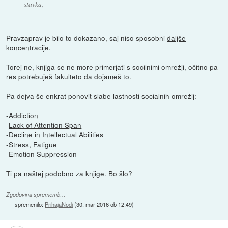
stavka,
Pravzaprav je bilo to dokazano, saj niso sposobni
daljše
koncentracije
.
Torej ne, knjiga se ne more primerjati s socilnimi omrežji, očitno pa
res potrebuješ fakulteto da dojameš to.
Pa dejva še enkrat ponovit slabe lastnosti socialnih omrežij:
-Addiction
-
Lack of Attention Span
-Decline in Intellectual Abilities
-Stress, Fatigue
-Emotion Suppression
Ti pa naštej podobno za knjige. Bo šlo?
Zgodovina sprememb…
spremenilo:
PrihajaNodi
(
30. mar 2016 ob 12:49
)