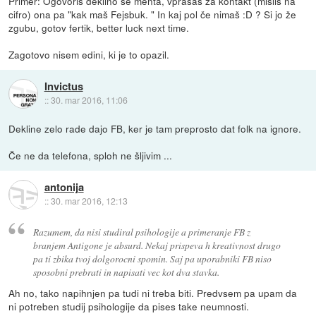
Primer: Ogovoriš deklino se menta, vprašaš za kontakt (misliš na
cifro) ona pa "kak maš Fejsbuk. " In kaj pol če nimaš :D ? Si jo že
zgubu, gotov fertik, better luck next time.
Zagotovo nisem edini, ki je to opazil.
Invictus
::
30. mar 2016, 11:06
Dekline zelo rade dajo FB, ker je tam preprosto dat folk na ignore.
Če ne da telefona, sploh ne šljivim ...
antonija
::
30. mar 2016, 12:13
Razumem, da nisi studiral psihologije a primeranje FB z
branjem Antigone je absurd. Nekaj prispeva h kreativnost drugo
pa ti zbika tvoj dolgorocni spomin. Saj pa uporabniki FB niso
sposobni prebrati in napisati vec kot dva stavka.
Ah no, tako napihnjen pa tudi ni treba biti. Predvsem pa upam da
ni potreben studij psihologije da pises take neumnosti.