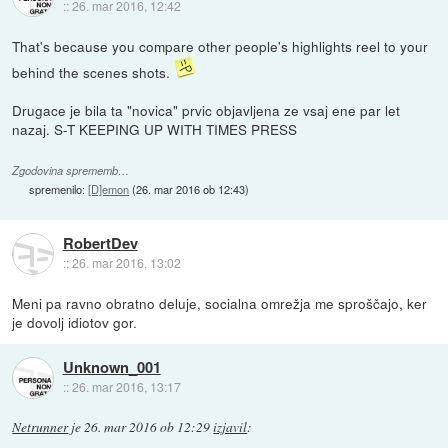
::
26. mar 2016, 12:42
That's because you compare other people's highlights reel to your
behind the scenes shots.
Drugace je bila ta "novica" prvic objavljena ze vsaj ene par let
nazaj. S-T KEEPING UP WITH TIMES PRESS
Zgodovina sprememb…
spremenilo:
[D]emon
(
26. mar 2016 ob 12:43
)
RobertDev
::
26. mar 2016, 13:02
Meni pa ravno obratno deluje, socialna omrežja me sproščajo, ker
je dovolj idiotov gor.
Unknown_001
::
26. mar 2016, 13:17
Netrunner
je
26. mar 2016 ob 12:29
izjavil
: