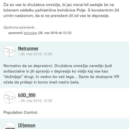
Če so vse to družabna omrežja, bi jaz moral bit sedajle že na
ločenem oddelku psihiatrične bolnišnice Polje. S konstantnim 24
urnim nadzorom, da si ne prerežem žil od vse te depresije.
Zgodovina sprememb…
spremenil:
technolog
(
26. mar 2016 ob 12:12
)
Netrunner
::
26. mar 2016, 12:29
Normalno da so depresivni. Družabna omrežja naredijo ljudi
antisocialne in jih spravijo v depresijo ko vidijo kaj vse kao
"doživljajo" drugi. In vedno bo več tega... Samo še dostopne VR
očala da pridejo in bomo imeli matrix beta.
b3D_950
::
26. mar 2016, 12:36
Population Control.
[D]emon