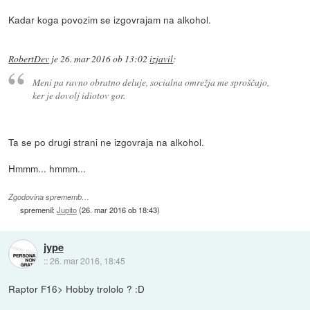
Kadar koga povozim se izgovrajam na alkohol.
RobertDev
je
26. mar 2016 ob 13:02
izjavil
:
Meni pa ravno obratno deluje, socialna omrežja me sproščajo,
ker je dovolj idiotov gor.
Ta se po drugi strani ne izgovraja na alkohol.
Hmmm... hmmm...
Zgodovina sprememb…
spremenil:
Jupito
(
26. mar 2016 ob 18:43
)
jype
::
26. mar 2016, 18:45
Raptor F16> Hobby trololo ? :D