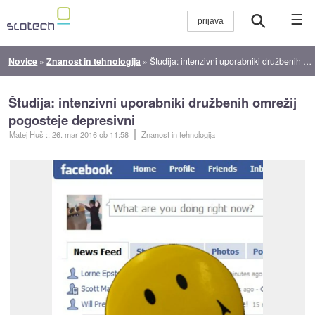
☰
Novice
»
Znanost in tehnologija
»
Študija: intenzivni uporabniki družbenih omrežij pogosteje depresivni
Študija: intenzivni uporabniki družbenih omrežij
pogosteje depresivni
Matej Huš
::
26. mar 2016
ob 11:58
Znanost in tehnologija