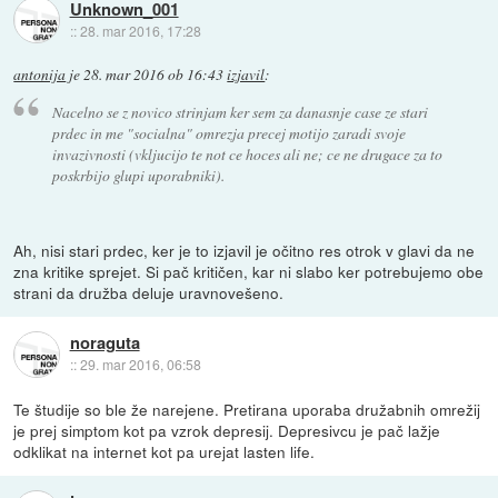
Unknown_001
::
28. mar 2016, 17:28
antonija
je
28. mar 2016 ob 16:43
izjavil
:
Nacelno se z novico strinjam ker sem za danasnje case ze stari
prdec in me "socialna" omrezja precej motijo zaradi svoje
invazivnosti (vkljucijo te not ce hoces ali ne; ce ne drugace za to
poskrbijo glupi uporabniki).
Ah, nisi stari prdec, ker je to izjavil je očitno res otrok v glavi da ne
zna kritike sprejet. Si pač kritičen, kar ni slabo ker potrebujemo obe
strani da družba deluje uravnovešeno.
noraguta
::
29. mar 2016, 06:58
Te študije so ble že narejene. Pretirana uporaba družabnih omrežij
je prej simptom kot pa vzrok depresij. Depresivcu je pač lažje
odklikat na internet kot pa urejat lasten life.