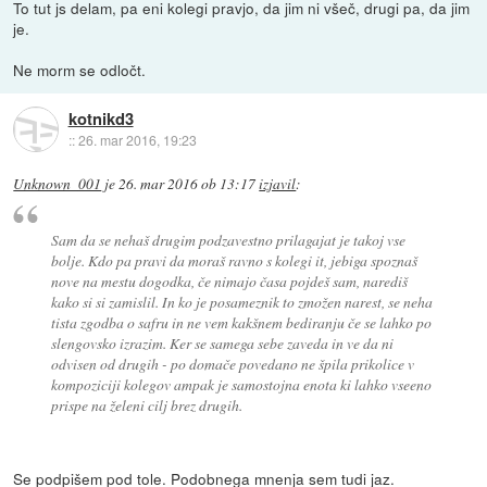
To tut js delam, pa eni kolegi pravjo, da jim ni všeč, drugi pa, da jim
je.
Ne morm se odločt.
kotnikd3
::
26. mar 2016, 19:23
Unknown_001
je
26. mar 2016 ob 13:17
izjavil
:
Sam da se nehaš drugim podzavestno prilagajat je takoj vse
bolje. Kdo pa pravi da moraš ravno s kolegi it, jebiga spoznaš
nove na mestu dogodka, če nimajo časa pojdeš sam, narediš
kako si si zamislil. In ko je posameznik to zmožen narest, se neha
tista zgodba o safru in ne vem kakšnem bediranju če se lahko po
slengovsko izrazim. Ker se samega sebe zaveda in ve da ni
odvisen od drugih - po domače povedano ne špila prikolice v
kompoziciji kolegov ampak je samostojna enota ki lahko vseeno
prispe na želeni cilj brez drugih.
Se podpišem pod tole. Podobnega mnenja sem tudi jaz.