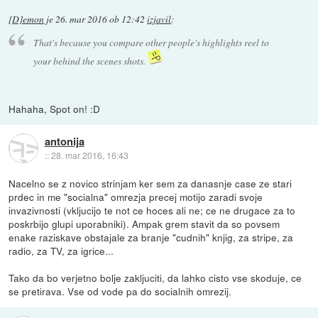
[D]emon
je
26. mar 2016 ob 12:42
izjavil
:
That's because you compare other people's highlights reel to
your behind the scenes shots.
Hahaha, Spot on! :D
antonija
::
28. mar 2016, 16:43
Nacelno se z novico strinjam ker sem za danasnje case ze stari
prdec in me "socialna" omrezja precej motijo zaradi svoje
invazivnosti (vkljucijo te not ce hoces ali ne; ce ne drugace za to
poskrbijo glupi uporabniki). Ampak grem stavit da so povsem
enake raziskave obstajale za branje "cudnih" knjig, za stripe, za
radio, za TV, za igrice...
Tako da bo verjetno bolje zakljuciti, da lahko cisto vse skoduje, ce
se pretirava. Vse od vode pa do socialnih omrezij.