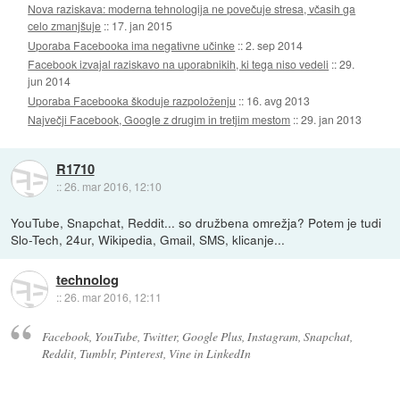
Nova raziskava: moderna tehnologija ne povečuje stresa, včasih ga
celo zmanjšuje
::
17. jan 2015
Uporaba Facebooka ima negativne učinke
::
2. sep 2014
Facebook izvajal raziskavo na uporabnikih, ki tega niso vedeli
::
29.
jun 2014
Uporaba Facebooka škoduje razpoloženju
::
16. avg 2013
Največji Facebook, Google z drugim in tretjim mestom
::
29. jan 2013
R1710
::
26. mar 2016, 12:10
YouTube, Snapchat, Reddit... so družbena omrežja? Potem je tudi
Slo-Tech, 24ur, Wikipedia, Gmail, SMS, klicanje...
technolog
::
26. mar 2016, 12:11
Facebook, YouTube, Twitter, Google Plus, Instagram, Snapchat,
Reddit, Tumblr, Pinterest, Vine in LinkedIn