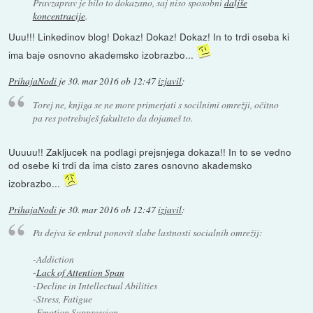
Pravzaprav je bilo to dokazano, saj niso sposobni
daljše
koncentracije
.
Uuu!!! Linkedinov blog! Dokaz! Dokaz! Dokaz! In to trdi oseba ki
ima baje osnovno akademsko izobrazbo...
PrihajaNodi
je
30. mar 2016 ob 12:47
izjavil
:
Torej ne, knjiga se ne more primerjati s socilnimi omrežji, očitno
pa res potrebuješ fakulteto da dojameš to.
Uuuuu!! Zakljucek na podlagi prejsnjega dokaza!! In to se vedno
od osebe ki trdi da ima cisto zares osnovno akademsko
izobrazbo...
PrihajaNodi
je
30. mar 2016 ob 12:47
izjavil
:
Pa dejva še enkrat ponovit slabe lastnosti socialnih omrežij:
-Addiction
-
Lack of Attention Span
-Decline in Intellectual Abilities
-Stress, Fatigue
-Emotion Suppression