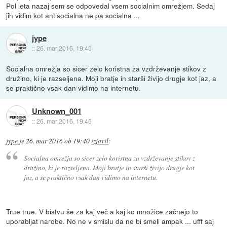
Pol leta nazaj sem se odpovedal vsem socialnim omrežjem. Sedaj
jih vidim kot antisocialna ne pa socialna ...
jype
::
26. mar 2016, 19:40
Socialna omrežja so sicer zelo koristna za vzdrževanje stikov z
družino, ki je razseljena. Moji bratje in starši živijo drugje kot jaz, a
se praktično vsak dan vidimo na internetu.
Unknown_001
::
26. mar 2016, 19:46
jype
je
26. mar 2016 ob 19:40
izjavil
:
Socialna omrežja so sicer zelo koristna za vzdrževanje stikov z
družino, ki je razseljena. Moji bratje in starši živijo drugje kot
jaz, a se praktično vsak dan vidimo na internetu.
True true. V bistvu še za kaj več a kaj ko množice začnejo to
uporabljat narobe. No ne v smislu da ne bi smeli ampak ... ufff saj