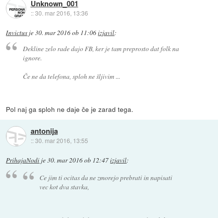
Unknown_001
::
30. mar 2016, 13:36
Invictus
je
30. mar 2016 ob 11:06
izjavil
:
Dekline zelo rade dajo FB, ker je tam preprosto dat folk na
ignore.
Če ne da telefona, sploh ne šljivim ...
Pol naj ga sploh ne daje če je zarad tega.
antonija
::
30. mar 2016, 13:55
PrihajaNodi
je
30. mar 2016 ob 12:47
izjavil
:
Ce jim ti ocitas da ne zmorejo prebrati in napisati
vec kot dva stavka,