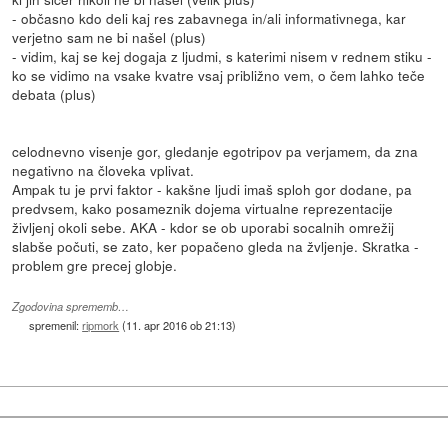
- občasno kdo deli kaj res zabavnega in/ali informativnega, kar
verjetno sam ne bi našel (plus)
- vidim, kaj se kej dogaja z ljudmi, s katerimi nisem v rednem stiku -
ko se vidimo na vsake kvatre vsaj približno vem, o čem lahko teče
debata (plus)
celodnevno visenje gor, gledanje egotripov pa verjamem, da zna
negativno na človeka vplivat.
Ampak tu je prvi faktor - kakšne ljudi imaš sploh gor dodane, pa
predvsem, kako posameznik dojema virtualne reprezentacije
življenj okoli sebe. AKA - kdor se ob uporabi socalnih omrežij
slabše počuti, se zato, ker popačeno gleda na žvljenje. Skratka -
problem gre precej globje.
Zgodovina sprememb…
spremenil:
ripmork
(
11. apr 2016 ob 21:13
)