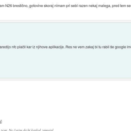
mam N26 brestično, gotovine skoraj nimam pri sebi razen nekaj malega, pred tem se
redijo nfc plačil kar iz njihove aplikacije. Res ne vem zakaj bi tu rabil še google i
il
:
ega. Ne čutim da bi karkol zamujal.