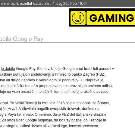
eto za večkratno uporabo
::
4. avg 2026 ob 19:41
obila Google Pay
i
je dobila
Google Pay. Storitev, ki jo je Google pred tremi leti ponudil v
Hrvaškem ponujajo v sodelovanju s Privredno banko Zagreb (PBZ).
fon ali drugo napravo z Androidom, ki podpira NFC. Naprava je
nika identificira bodisi s prepoznavanjem obraz ali po prstnem odtisu,
je na vseh brezstičnih plačilnih terminalih, torej praktično povsod.
opi. Po Veliki Britaniji in Irski leta 2016 so ga lani dobili še Španci,
aj še Hrvati. V številnih bogatih evropskih državah, denimo na
 Google Paya še nimajo. Omenimo, da je PBZ del italijanske skupine
 Za letos sicer Google obljublja, da bo Pay prispel do Francije in
vne vloge razvitost države ali velikost trga, temveč predvsem