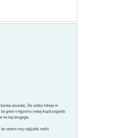
 banke seveda). Še veliko hitreje in
, če grem v trgovino nekaj kupit pogosto
če ne kaj drugega.
a še vedno moj najljubši način