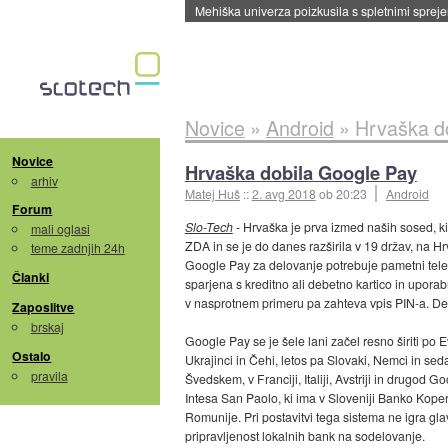
Evropska vesoljska agencija razvija svojo rak
Novice
»
Android
»
Hrvaška d
Novice
Hrvaška dobila Google Pay
arhiv
Matej Huš
::
2. avg 2018
ob 20:23
Android
Forum
Slo-Tech
- Hrvaška je prva izmed naših sosed, k
mali oglasi
ZDA in se je do danes razširila v 19 držav, na 
teme zadnjih 24h
Google Pay za delovanje potrebuje pametni tele
Članki
sparjena s kreditno ali debetno kartico in uporab
v nasprotnem primeru pa zahteva vpis PIN-a. Delu
Zaposlitve
brskaj
Google Pay se je šele lani začel resno širiti po Evr
Ostalo
Ukrajinci in Čehi, letos pa Slovaki, Nemci in sed
pravila
Švedskem, v Franciji, Italiji, Avstriji in drugod
Intesa San Paolo, ki ima v Sloveniji Banko Koper.
Romunije. Pri postavitvi tega sistema ne igra gla
pripravljenost lokalnih bank na sodelovanje.