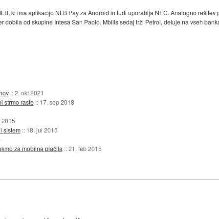
, ki ima aplikacijo NLB Pay za Android in tudi uporablja NFC. Analogno rešitev pred
r dobila od skupine Intesa San Paolo. Mbills sedaj trži Petrol, deluje na vseh ban
unov
::
2. okt 2021
i strmo raste
::
17. sep 2018
v 2015
i sistem
::
18. jul 2015
5
kmo za mobilna plačila
::
21. feb 2015