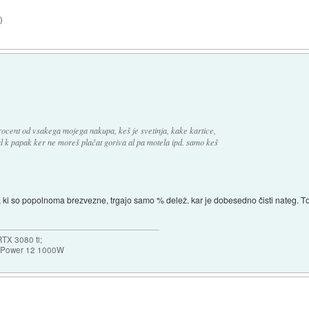
5
)
rocent od vsakega mojega nakupa, keš je svetinja, kake kartice,
stal k papak ker ne moreš plačat goriva al pa motela ipd. samo keš
mi, ki so popolnoma brezvezne, trgajo samo % delež. kar je dobesedno čisti nateg. T
TX 3080 ti;
k Power 12 1000W