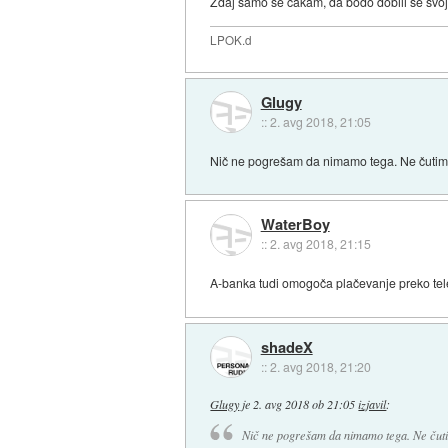
Zdaj samo še čakam, da bodo dobili še svoj 
LPOK.d
Glugy
::
2. avg 2018, 21:05
Nič ne pogrešam da nimamo tega. Ne čutim 
WaterBoy
::
2. avg 2018, 21:15
A-banka tudi omogoča plačevanje preko tele
shadeX
::
2. avg 2018, 21:20
Glugy
je
2. avg 2018 ob 21:05
izjavil
:
Nič ne pogrešam da nimamo tega. Ne čuti