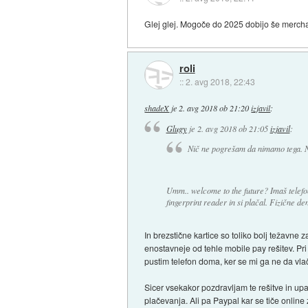
Glej glej. Mogoče do 2025 dobijo še merch
roli
::
2. avg 2018, 22:43
shadeX
je
2. avg 2018 ob 21:20
izjavil
:
Glugy
je
2. avg 2018 ob 21:05
izjavil
:
Nič ne pogrešam da nimamo tega. N
Umm.. welcome to the future? Imaš telefon 
fingerprint reader in si plačal. Fizične d
In brezstične kartice so toliko bolj težavne
enostavneje od tehle mobile pay rešitev. Pri
pustim telefon doma, ker se mi ga ne da vlač
Sicer vsekakor pozdravljam te rešitve in upa
plačevanja. Ali pa Paypal kar se tiče online