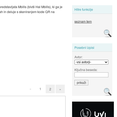
stavljata Mbills (bivši Hal Mbills), ki ga je
Hitre funkcije
kah in deluje s skeniranjem kode QR na
seznam tem
Posebni izpisi
Avtor:
Ključna beseda:
«
1
2
»