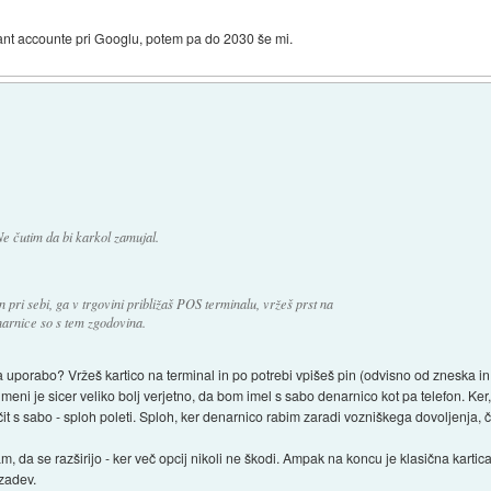
ant accounte pri Googlu, potem pa do 2030 še mi.
e čutim da bi karkol zamujal.
pri sebi, ga v trgovini približaš POS terminalu, vržeš prst na
enarnice so s tem zgodovina.
 za uporabo? Vržeš kartico na terminal in po potrebi vpišeš pin (odvisno od zneska in
 meni je sicer veliko bolj verjetno, da bom imel s sabo denarnico kot pa telefon. Ker
it s sabo - sploh poleti. Sploh, ker denarnico rabim zaradi vozniškega dovoljenja, 
m, da se razširijo - ker več opcij nikoli ne škodi. Ampak na koncu je klasična kartic
 zadev.