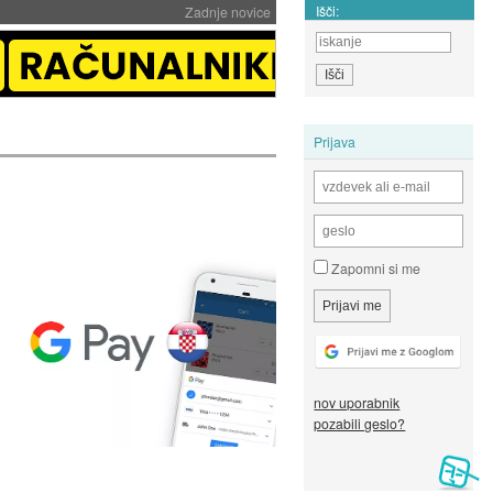
Išči:
Zadnje novice
Prijava
Zapomni si me
nov uporabnik
pozabili geslo?