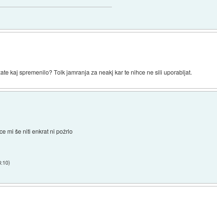
ate kaj spremenilo? Tolk jamranja za neakj kar te nihce ne sili uporabljat.
ce mi še niti enkrat ni požrlo
3:10
)