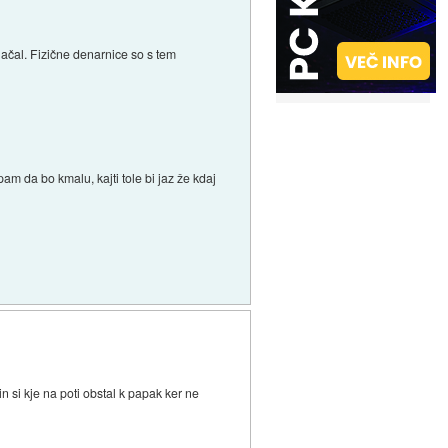
plačal. Fizične denarnice so s tem
am da bo kmalu, kajti tole bi jaz že kdaj
n si kje na poti obstal k papak ker ne