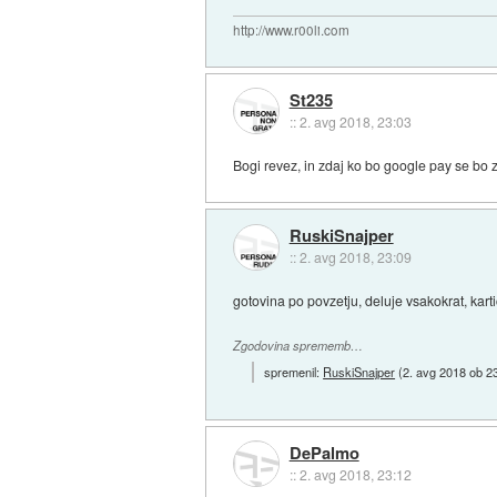
http://www.r00li.com
St235
::
2. avg 2018, 23:03
Bogi revez, in zdaj ko bo google pay se bo z
RuskiSnajper
::
2. avg 2018, 23:09
gotovina po povzetju, deluje vsakokrat, karti
Zgodovina sprememb…
spremenil:
RuskiSnajper
(
2. avg 2018 ob 2
DePalmo
::
2. avg 2018, 23:12