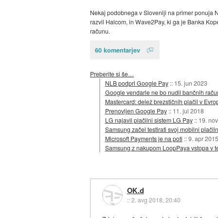
Nekaj podobnega v Sloveniji na primer ponuja NLB
razvil Halcom, in Wave2Pay, ki ga je Banka Kope
računu.
60 komentarjev
Preberite si še…
NLB podprl Google Pay
::
15. jun 2023
Google vendarle ne bo nudil bančnih rač
Mastercard: delež brezstičnih plačil v Evrop
Prenovljen Google Pay
::
11. jul 2018
LG najavil plačilni sistem LG Pay
::
19. no
Samsung začel testirati svoj mobilni plačiln
Microsoft Payments je na poti
::
9. apr 201
Samsung z nakupom LoopPaya vstopa v te
OK.d
::
2. avg 2018, 20:40