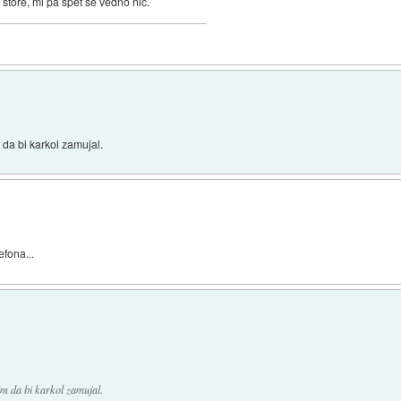
store, mi pa spet še vedno nič.
da bi karkol zamujal.
fona...
m da bi karkol zamujal.