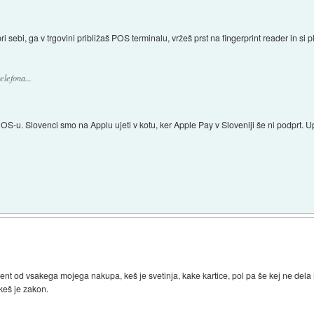
 sebi, ga v trgovini približaš POS terminalu, vržeš prst na fingerprint reader in si 
lefona...
S-u. Slovenci smo na Applu ujeti v kotu, ker Apple Pay v Sloveniji še ni podprt. Up
ent od vsakega mojega nakupa, keš je svetinja, kake kartice, pol pa še kej ne dela i
keš je zakon.