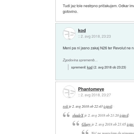
Tudi jaz tole nestrpno pričakujem. Odkar i
gotovino.
kod
::
2. avg 2018, 23:23
Meni pa ni jasno zakaj N26 ter Revolut ne na
Zgodovina sprememb…
spremenil:
kod
(
2. avg 2018 ob 23:23
)
Phantomeye
::
2. avg 2018, 23:27
roli
je
2. avg 2018 ob 22:43
izjavil
:
shadeX
je
2. avg 2018 ob 21:20
izjavil
:
Glugy
je
2. avg 2018 ob 21:05
izjav
Nič ne pogrešam da nimamo t