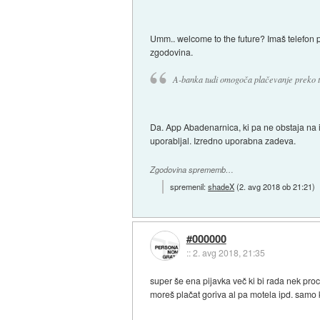
Umm.. welcome to the future? Imaš telefon pri
zgodovina.
A-banka tudi omogoča plačevanje preko te
Da. App Abadenarnica, ki pa ne obstaja na iO
uporabljal. Izredno uporabna zadeva.
Zgodovina sprememb…
spremenil:
shadeX
(
2. avg 2018 ob 21:21
)
#000000
::
2. avg 2018, 21:35
super še ena pijavka več ki bi rada nek proc
moreš plačat goriva al pa motela ipd. samo 