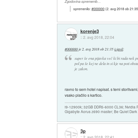
Zgodovina sprememb…
spremenilo:
#000000
(
2. avg 2018 ob 21:3
korenje3
::
2. avg 2018, 22:04
#000000
je
2. avg 2018 ob 21:35
izjavil
:
super še ena pijavka več ki bi rada nek p
pol pa še kej ne dela in si kje na poti ob
je zakon.
ravno to sem hotel napisat. s temi storitva
vsako plačilo s kartico.
i9-12900k; 32GB DDR5-6000 CL36; Nvidia R
Gigabyte Aorus z690 master; Be Quiet Dar
3p
::
2. avg 2018, 22:41