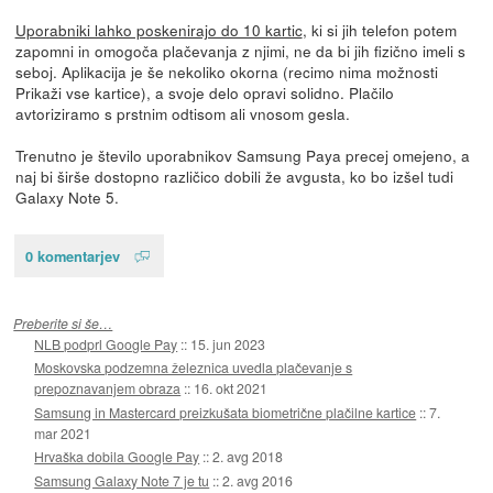
Uporabniki lahko poskenirajo do 10 kartic
, ki si jih telefon potem
zapomni in omogoča plačevanja z njimi, ne da bi jih fizično imeli s
seboj. Aplikacija je še nekoliko okorna (recimo nima možnosti
Prikaži vse kartice), a svoje delo opravi solidno. Plačilo
avtoriziramo s prstnim odtisom ali vnosom gesla.
Trenutno je število uporabnikov Samsung Paya precej omejeno, a
naj bi širše dostopno različico dobili že avgusta, ko bo izšel tudi
Galaxy Note 5.
0 komentarjev
Preberite si še…
NLB podprl Google Pay
::
15. jun 2023
Moskovska podzemna železnica uvedla plačevanje s
prepoznavanjem obraza
::
16. okt 2021
Samsung in Mastercard preizkušata biometrične plačilne kartice
::
7.
mar 2021
Hrvaška dobila Google Pay
::
2. avg 2018
Samsung Galaxy Note 7 je tu
::
2. avg 2016