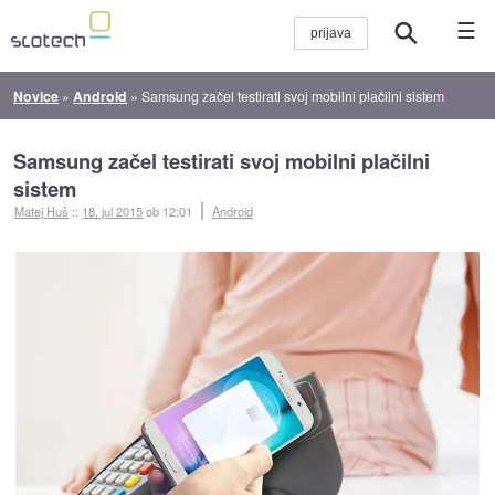
☰
Novice
»
Android
»
Samsung začel testirati svoj mobilni plačilni sistem
Samsung začel testirati svoj mobilni plačilni
sistem
Matej Huš
::
18. jul 2015
ob 12:01
Android