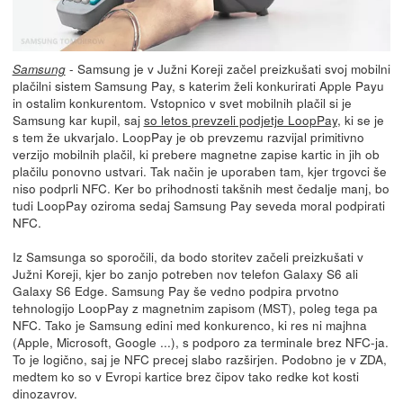
- Samsung je v Južni Koreji začel preizkušati svoj mobilni
Samsung
plačilni sistem Samsung Pay, s katerim želi konkurirati Apple Payu
in ostalim konkurentom. Vstopnico v svet mobilnih plačil si je
Samsung kar kupil, saj
so letos prevzeli podjetje LoopPay
, ki se je
s tem že ukvarjalo. LoopPay je ob prevzemu razvijal primitivno
verzijo mobilnih plačil, ki prebere magnetne zapise kartic in jih ob
plačilu ponovno ustvari. Tak način je uporaben tam, kjer trgovci še
niso podprli NFC. Ker bo prihodnosti takšnih mest čedalje manj, bo
tudi LoopPay oziroma sedaj Samsung Pay seveda moral podpirati
NFC.
Iz Samsunga so sporočili, da bodo storitev začeli preizkušati v
Južni Koreji, kjer bo zanjo potreben nov telefon Galaxy S6 ali
Galaxy S6 Edge. Samsung Pay še vedno podpira prvotno
tehnologijo LoopPay z magnetnim zapisom (MST), poleg tega pa
NFC. Tako je Samsung edini med konkurenco, ki res ni majhna
(Apple, Microsoft, Google ...), s podporo za terminale brez NFC-ja.
To je logično, saj je NFC precej slabo razširjen. Podobno je v ZDA,
medtem ko so v Evropi kartice brez čipov tako redke kot kosti
dinozavrov.