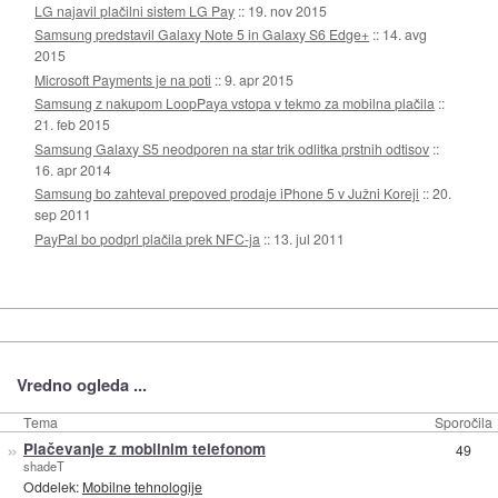
LG najavil plačilni sistem LG Pay
::
19. nov 2015
Samsung predstavil Galaxy Note 5 in Galaxy S6 Edge+
::
14. avg
2015
Microsoft Payments je na poti
::
9. apr 2015
Samsung z nakupom LoopPaya vstopa v tekmo za mobilna plačila
::
21. feb 2015
Samsung Galaxy S5 neodporen na star trik odlitka prstnih odtisov
::
16. apr 2014
Samsung bo zahteval prepoved prodaje iPhone 5 v Južni Koreji
::
20.
sep 2011
PayPal bo podprl plačila prek NFC-ja
::
13. jul 2011
Vredno ogleda ...
Tema
Sporočila
»
Plačevanje z mobilnim telefonom
49
shadeT
Oddelek:
Mobilne tehnologije