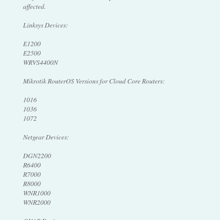
affected.
Linksys Devices:
E1200
E2500
WRVS4400N
Mikrotik RouterOS Versions for Cloud Core Routers:
1016
1036
1072
Netgear Devices:
DGN2200
R6400
R7000
R8000
WNR1000
WNR2000