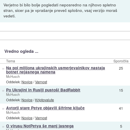
Verjetno bi bilo bolje pogledati neposredno na njihovo spletno
stran, sicer pa je vprašanje preveč splošno, vsaj verzijo moraš
vedeti.
Vredno ogleda ...
Tema
Sporočila
»
Na pol milijona ukrajinskih usmerjevalnikov nastaja
25
botnet nejasnega namena
McHusch
Oddelek:
Novice
/
Varnost
»
Po Ukrajini in Rusiji pustoši BadRabbit
15
McHusch
Oddelek:
Novice
/
Kriptovalute
»
Avtorji stare Petye objavili šifrirne ključe
41
McHusch
Oddelek:
Novice
/
Varnost
»
O virusu NotPetya še manj jasnega
5