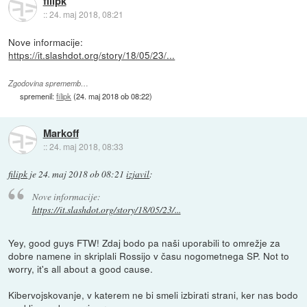
filipk
::
24. maj 2018, 08:21
Nove informacije:
https://it.slashdot.org/story/18/05/23/...
Zgodovina sprememb…
spremenil:
filipk
(
24. maj 2018 ob 08:22
)
Markoff
::
24. maj 2018, 08:33
filipk
je
24. maj 2018 ob 08:21
izjavil
:
Nove informacije:
https://it.slashdot.org/story/18/05/23/...
Yey, good guys FTW! Zdaj bodo pa naši uporabili to omrežje za
dobre namene in skriplali Rossijo v času nogometnega SP. Not to
worry, it's all about a good cause.
Kibervojskovanje, v katerem ne bi smeli izbirati strani, ker nas bodo