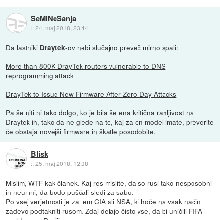
SeMiNeSanja
::
24. maj 2018, 23:44
Da lastniki
-ov nebi slučajno preveč mirno spali:
Draytek
More than 800K DrayTek routers vulnerable to DNS
reprogramming attack
DrayTek to Issue New Firmware After Zero-Day Attacks
Pa še niti ni tako dolgo, ko je bila še ena kritična ranljivost na
Draytek-ih, tako da ne glede na to, kaj za en model imate, preverite
če obstaja novejši firmware in škatle posodobite.
Blisk
::
25. maj 2018, 12:38
Mislim, WTF kak članek. Kaj res mislite, da so rusi tako nesposobni
in neumni, da bodo puščali sledi za sabo.
Po vsej verjetnosti je za tem CIA ali NSA, ki hoče na vsak način
zadevo podtakniti rusom. Zdaj delajo čisto vse, da bi uničili FIFA