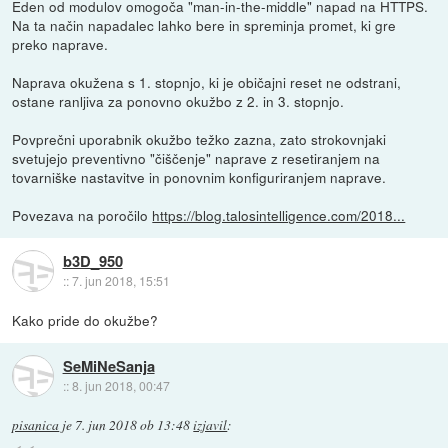
Eden od modulov omogoča "man-in-the-middle" napad na HTTPS.
Na ta način napadalec lahko bere in spreminja promet, ki gre
preko naprave.
Naprava okužena s 1. stopnjo, ki je običajni reset ne odstrani,
ostane ranljiva za ponovno okužbo z 2. in 3. stopnjo.
Povprečni uporabnik okužbo težko zazna, zato strokovnjaki
svetujejo preventivno "čiščenje" naprave z resetiranjem na
tovarniške nastavitve in ponovnim konfiguriranjem naprave.
Povezava na poročilo
https://blog.talosintelligence.com/2018...
b3D_950
::
7. jun 2018, 15:51
Kako pride do okužbe?
SeMiNeSanja
::
8. jun 2018, 00:47
pisanica
je
7. jun 2018 ob 13:48
izjavil
: