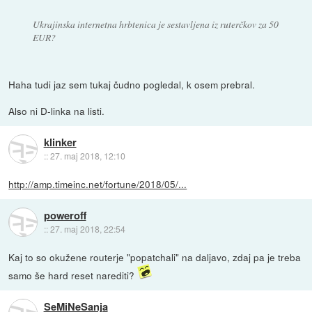
Ukrajinska internetna hrbtenica je sestavljena iz ruterčkov za 50
EUR?
Haha tudi jaz sem tukaj čudno pogledal, k osem prebral.
Also ni D-linka na listi.
klinker
::
27. maj 2018, 12:10
http://amp.timeinc.net/fortune/2018/05/...
poweroff
::
27. maj 2018, 22:54
Kaj to so okužene routerje "popatchali" na daljavo, zdaj pa je treba
samo še hard reset narediti?
SeMiNeSanja