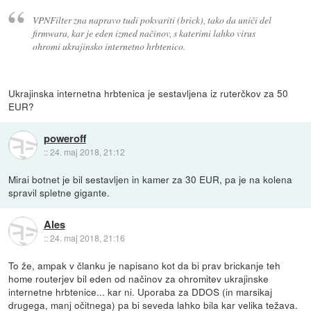
VPNFilter zna napravo tudi pokvariti (brick), tako da uniči del
firmwara, kar je eden izmed načinov, s katerimi lahko virus
ohromi ukrajinsko internetno hrbtenico.
Ukrajinska internetna hrbtenica je sestavljena iz ruterčkov za 50
EUR?
poweroff
::
24. maj 2018, 21:12
Mirai botnet je bil sestavljen in kamer za 30 EUR, pa je na kolena
spravil spletne gigante.
Ales
::
24. maj 2018, 21:16
To že, ampak v članku je napisano kot da bi prav brickanje teh
home routerjev bil eden od načinov za ohromitev ukrajinske
internetne hrbtenice... kar ni. Uporaba za DDOS (in marsikaj
drugega, manj očitnega) pa bi seveda lahko bila kar velika težava.