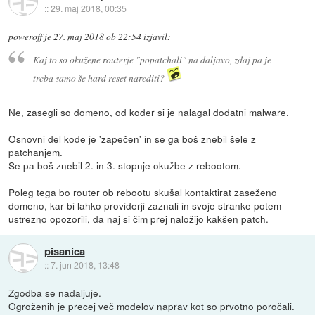
::
29. maj 2018, 00:35
poweroff
je
27. maj 2018 ob 22:54
izjavil
:
Kaj to so okužene routerje "popatchali" na daljavo, zdaj pa je
treba samo še hard reset narediti?
Ne, zasegli so domeno, od koder si je nalagal dodatni malware.
Osnovni del kode je 'zapečen' in se ga boš znebil šele z
patchanjem.
Se pa boš znebil 2. in 3. stopnje okužbe z rebootom.
Poleg tega bo router ob rebootu skušal kontaktirat zaseženo
domeno, kar bi lahko providerji zaznali in svoje stranke potem
ustrezno opozorili, da naj si čim prej naložijo kakšen patch.
pisanica
::
7. jun 2018, 13:48
Zgodba se nadaljuje.
Ogroženih je precej več modelov naprav kot so prvotno poročali.