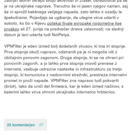
je na ukrajinske naprave. Trenutno še ni jasen njegov namen, saj
še ni sprožil kakšnega večjega napada, zato lahko o ozadju le
špekuliramo. Pojavljajo se ugibanja, da utegne virus udariti v
soboto, ko bo v Kijevu
potekal finale evropske nogometne lige
prvakov
ali 27. junija na predvečer dneva ustavnosti; na slednji
datum je lani udarila tudi NotPetya.
VPNFilter je eden izmed bolj dodelanih virusov, ki ima tri stopnje.
Prva stopnja okuži napravo, odstraniti pa je ni mogoče niti z
običajnim ponovim zagonom. Druga stopnja, ki se ne ohrani pri
ponovnih zagonih, a jo lahko prva stopnja vnovič prenese z
interneta, vsebuje ustrezne nastavke in infrastrukturo za tretjo
stopnjo, ki komunicira z nadzornimi strežniki, prestreza internetni
promet in proži napade. VPNFilter zna napravo tudi pokvariti
(
), tako da uniči del firmwara, kar je eden izmed načinov, s
brick
katerimi lahko virus ohromi ukrajinsko internetno hrbtenico.
25 komentarjev