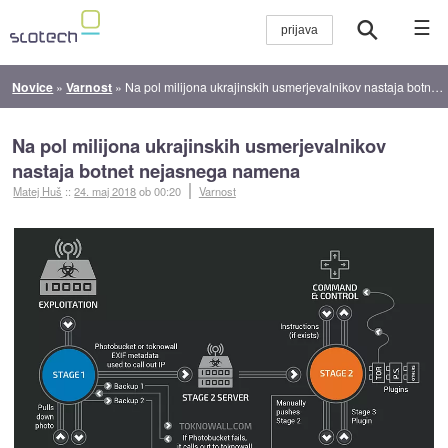
☰
Novice
»
Varnost
»
Na pol milijona ukrajinskih usmerjevalnikov nastaja botnet nejasnega namena
Na pol milijona ukrajinskih usmerjevalnikov
nastaja botnet nejasnega namena
Matej Huš
::
24. maj 2018
ob 00:20
Varnost