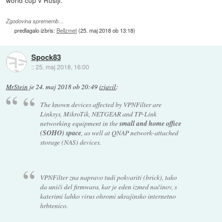
world cup v Rusiji.
Zgodovina sprememb…
predlagalo izbris:
Bellzmet
(
25. maj 2018 ob 13:18
)
Spock83
::
25. maj 2018, 16:00
MrStein
je
24. maj 2018 ob 20:49
izjavil
:
The known devices affected by VPNFilter are
Linksys, MikroTik, NETGEAR and TP-Link
networking equipment in the
small and home office
(SOHO) space
, as well at QNAP network-attached
storage (NAS) devices.
VPNFilter zna napravo tudi pokvariti (brick), tako
da uniči del firmwara, kar je eden izmed načinov, s
katerimi lahko virus ohromi ukrajinsko internetno
hrbtenico.