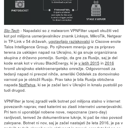
- Napadalci so z malwarom VPNFilter uspeli okužiti več
Slo-Tech
kot pol milijona usmerjevalnikov znamk Linksys, MikroTik, Netgear
in TP-Link v 54 državah,
ugotavljajo raziskovalci
iz Ciscove enote
Talos Intelligence Group. Po njihovem mnenju gre za pripravo
terena za usklajen napad na Ukrajino, ki ga snuje organizirana
skupina z državno pomočjo. Sumijo, da gre za Rusijo, saj je del
kode enak kot v virusu BlackEnergy, ki je
v letih 2015
in
2016
hromil ukrajinsko elektroenergetsko omrežje. Odgovornosti za
tedanji napad ni prevzel nihče, ameriški Oddelek za domovinsko
varnost pa je obtožil Rusijo. Prav tako je bila Rusija obtožena
napada
NotPetya
, ki se je začel lani v Ukrajini in kmalu pustošil po
tudi drugod.
VPNFilter je torej zgradil velik botnet pol milijona stalno v internet
povezanih naprav, med katerimi so zlasti internetni usmerjevalniki.
Pri tem ni uporabljal nobene nove, nepoznane (zero-day)
ranljivosti, temveč že dokumentirane luknje, ki pač še niso povsod
zakrpane. Botnet ni nov, saj je začel nastajati že leta 2016, je pa v
zadnjih tednih okrepil svojo aktivnost in zrasel, osredotočal pa se