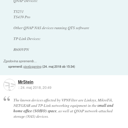
QNAP Devices:
TS251
TS439 Pro
Other QNAP NAS devices running QTS software
TP-Link Devices:
R600VPN
Zgodovina sprememb…
spremenil:
pixelzgaming
(
24. maj 2018 ob 15:34
)
MrStein
::
24. maj 2018, 20:49
The known devices affected by VPNFilter are Linksys, MikroTik,
NETGEAR and TP-Link networking equipment in the
small and
home office (SOHO) space
, as well at QNAP network-attached
storage (NAS) devices.