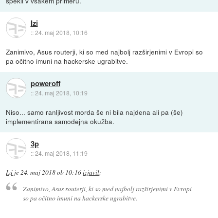
spekli v vsakem primeru.
Izi
::
24. maj 2018, 10:16
Zanimivo, Asus routerji, ki so med najbolj razširjenimi v Evropi so
pa očitno imuni na hackerske ugrabitve.
poweroff
::
24. maj 2018, 10:19
Niso... samo ranljivost morda še ni bila najdena ali pa (še)
implementirana samodejna okužba.
3p
::
24. maj 2018, 11:19
Izi
je
24. maj 2018 ob 10:16
izjavil
:
Zanimivo, Asus routerji, ki so med najbolj razširjenimi v Evropi
so pa očitno imuni na hackerske ugrabitve.