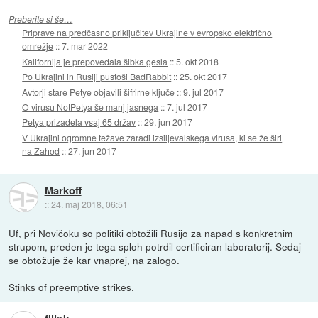
Preberite si še…
Priprave na predčasno priključitev Ukrajine v evropsko električno
omrežje
::
7. mar 2022
Kalifornija je prepovedala šibka gesla
::
5. okt 2018
Po Ukrajini in Rusiji pustoši BadRabbit
::
25. okt 2017
Avtorji stare Petye objavili šifrirne ključe
::
9. jul 2017
O virusu NotPetya še manj jasnega
::
7. jul 2017
Petya prizadela vsaj 65 držav
::
29. jun 2017
V Ukrajini ogromne težave zaradi izsiljevalskega virusa, ki se že širi
na Zahod
::
27. jun 2017
Markoff
::
24. maj 2018, 06:51
Uf, pri Novičoku so politiki obtožili Rusijo za napad s konkretnim
strupom, preden je tega sploh potrdil certificiran laboratorij. Sedaj
se obtožuje že kar vnaprej, na zalogo.
Stinks of preemptive strikes.