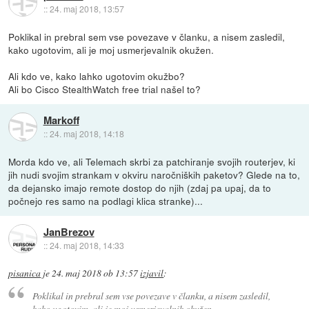
::
24. maj 2018, 13:57
Poklikal in prebral sem vse povezave v članku, a nisem zasledil,
kako ugotovim, ali je moj usmerjevalnik okužen.
Ali kdo ve, kako lahko ugotovim okužbo?
Ali bo Cisco StealthWatch free trial našel to?
Markoff
::
24. maj 2018, 14:18
Morda kdo ve, ali Telemach skrbi za patchiranje svojih routerjev, ki
jih nudi svojim strankam v okviru naročniških paketov? Glede na to,
da dejansko imajo remote dostop do njih (zdaj pa upaj, da to
počnejo res samo na podlagi klica stranke)...
JanBrezov
::
24. maj 2018, 14:33
pisanica
je
24. maj 2018 ob 13:57
izjavil
:
Poklikal in prebral sem vse povezave v članku, a nisem zasledil,
kako ugotovim, ali je moj usmerjevalnik okužen.