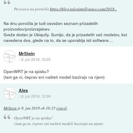
Povezava na poročilo
https://blog.talosintelligence.com/2018...
Na dnu poročila je tudi osvežen seznam prizadetih
proizvodov/proizvajalcev.
Sveže dodan je Ubiquity. Sumijo, da je prizadetih več modelov, kot
navedena dva, glede na to, da se uporablja isti software....
MrStein
::
8. jun 2018, 10:25
OpenWRT je na spisku?
(tam ga ni, čeprav eni našteti modeli bazirajo na njem)
Ales
::
8. jun 2018, 12:39
MrStein
je
8. jun 2018 ob 10:25
izjavil
:
OpenWRT je na spisku?
(tam ga ni, čeprav eni našteti modeli bazirajo na njem)