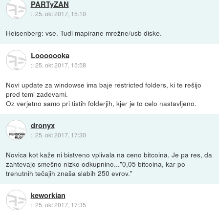
PARTyZAN
::
25. okt 2017, 15:10
Heisenberg: vse. Tudi mapirane mrežne/usb diske.
Looooooka
::
25. okt 2017, 15:58
Novi update za windowse ima baje restricted folders, ki te rešijo
pred temi zadevami.
Oz verjetno samo pri tistih folderjih, kjer je to celo nastavljeno.
dronyx
::
25. okt 2017, 17:30
Novica kot kaže ni bistveno vplivala na ceno bitcoina. Je pa res, da
zahtevajo smešno nizko odkupnino..."0,05 bitcoina, kar po
trenutnih tečajih znaša slabih 250 evrov."
keworkian
::
25. okt 2017, 17:35