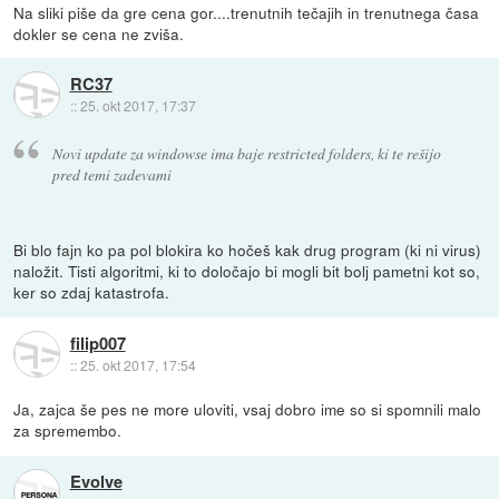
Na sliki piše da gre cena gor....trenutnih tečajih in trenutnega časa
dokler se cena ne zviša.
RC37
::
25. okt 2017, 17:37
Novi update za windowse ima baje restricted folders, ki te rešijo
pred temi zadevami
Bi blo fajn ko pa pol blokira ko hočeš kak drug program (ki ni virus)
naložit. Tisti algoritmi, ki to določajo bi mogli bit bolj pametni kot so,
ker so zdaj katastrofa.
filip007
::
25. okt 2017, 17:54
Ja, zajca še pes ne more uloviti, vsaj dobro ime so si spomnili malo
za spremembo.
Evolve