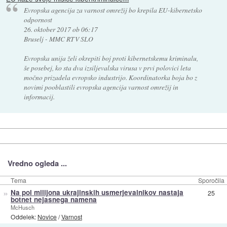
Evropska agencija za varnost omrežij bo krepila EU-kibernetsko
odpornost
26. oktober 2017 ob 06:17
Bruselj - MMC RTV SLO
Evropska unija želi okrepiti boj proti kibernetskemu kriminalu,
še posebej, ko sta dva izsiljevalska virusa v prvi polovici leta
močno prizadela evropsko industrijo. Koordinatorka boja bo z
novimi pooblastili evropska agencija varnost omrežij in
informacij.
Vredno ogleda ...
Tema
Sporočila
»
Na pol milijona ukrajinskih usmerjevalnikov nastaja
25
botnet nejasnega namena
McHusch
Oddelek:
Novice
/
Varnost