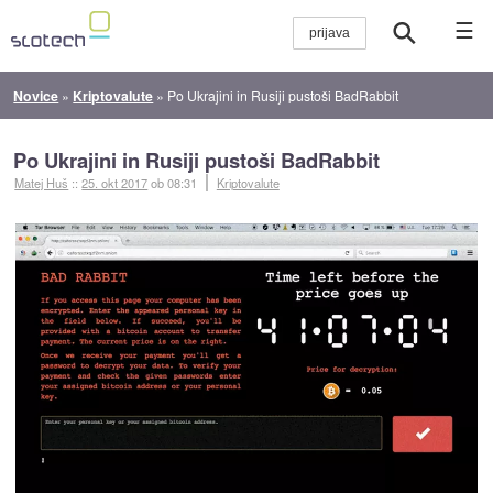
☰
Novice
»
Kriptovalute
»
Po Ukrajini in Rusiji pustoši BadRabbit
Po Ukrajini in Rusiji pustoši BadRabbit
Matej Huš
::
25. okt 2017
ob 08:31
Kriptovalute