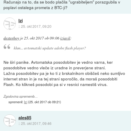
Računajo na to, da se bodo plačila "ugrabiteljem" porazgubila v
poplavi ostalega prometa z BTC-ji?
Izi
::
25. okt 2017, 09:20
dexterboy
je
25. okt 2017 ob 09:06
izjavil
:
khm... avtomatski update adobe flash player?
Ne širi panike. Avtomatska posodobitev je vedno varna, ker
posodobitve vedno vleče iz uradne in preverjene strani.
Lažna posodobitev pa je ko ti z brskalnikom obiščeš neko sumljivo
internet stran in je na tej strani sporočilo, da moraš posodobiti
Flash. Ko klikneš posodobi pa si v resnici namestiš virus.
Zgodovina sprememb…
spremenil:
Izi
(
25. okt 2017 ob 09:21
)
ales85
::
25. okt 2017, 09:46