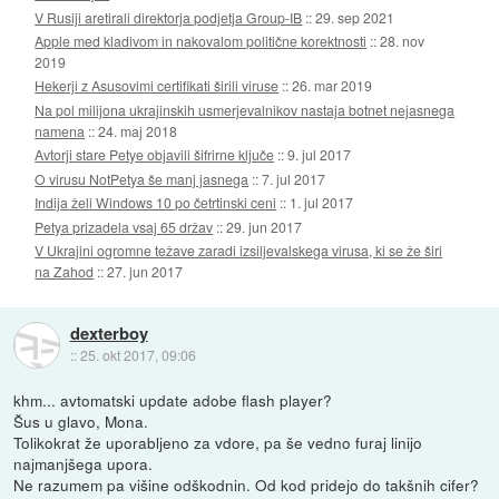
V Rusiji aretirali direktorja podjetja Group-IB
::
29. sep 2021
Apple med kladivom in nakovalom politične korektnosti
::
28. nov
2019
Hekerji z Asusovimi certifikati širili viruse
::
26. mar 2019
Na pol milijona ukrajinskih usmerjevalnikov nastaja botnet nejasnega
namena
::
24. maj 2018
Avtorji stare Petye objavili šifrirne ključe
::
9. jul 2017
O virusu NotPetya še manj jasnega
::
7. jul 2017
Indija želi Windows 10 po četrtinski ceni
::
1. jul 2017
Petya prizadela vsaj 65 držav
::
29. jun 2017
V Ukrajini ogromne težave zaradi izsiljevalskega virusa, ki se že širi
na Zahod
::
27. jun 2017
dexterboy
::
25. okt 2017, 09:06
khm... avtomatski update adobe flash player?
Šus u glavo, Mona.
Tolikokrat že uporabljeno za vdore, pa še vedno furaj linijo
najmanjšega upora.
Ne razumem pa višine odškodnin. Od kod pridejo do takšnih cifer?