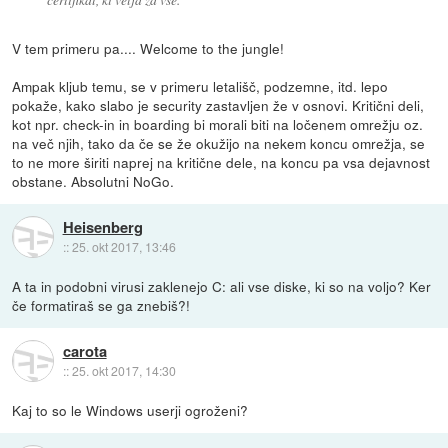
V tem primeru pa.... Welcome to the jungle!
Ampak kljub temu, se v primeru letališč, podzemne, itd. lepo
pokaže, kako slabo je security zastavljen že v osnovi. Kritični deli,
kot npr. check-in in boarding bi morali biti na ločenem omrežju oz.
na več njih, tako da če se že okužijo na nekem koncu omrežja, se
to ne more širiti naprej na kritične dele, na koncu pa vsa dejavnost
obstane. Absolutni NoGo.
Heisenberg
::
25. okt 2017, 13:46
A ta in podobni virusi zaklenejo C: ali vse diske, ki so na voljo? Ker
če formatiraš se ga znebiš?!
carota
::
25. okt 2017, 14:30
Kaj to so le Windows userji ogroženi?