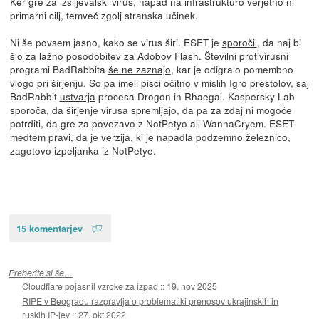
Ker gre za izsiljevalski virus, napad na infrastrukturo verjetno ni
primarni cilj, temveč zgolj stranska učinek.
Ni še povsem jasno, kako se virus širi. ESET je
sporočil
, da naj bi
šlo za lažno posodobitev za Adobov Flash. Številni protivirusni
programi BadRabbita
še ne zaznajo
, kar je odigralo pomembno
vlogo pri širjenju. So pa imeli pisci očitno v mislih Igro prestolov, saj
BadRabbit
ustvarja
procesa Drogon in Rhaegal. Kaspersky Lab
sporoča, da širjenje virusa spremljajo, da pa za zdaj ni mogoče
potrditi, da gre za povezavo z NotPetyo ali WannaCryem. ESET
medtem
pravi
, da je verzija, ki je napadla podzemno železnico,
zagotovo izpeljanka iz NotPetye.
15 komentarjev
Preberite si še…
Cloudflare pojasnil vzroke za izpad
::
19. nov 2025
RIPE v Beogradu razpravlja o problematiki prenosov ukrajinskih in
ruskih IP-jev
::
27. okt 2022