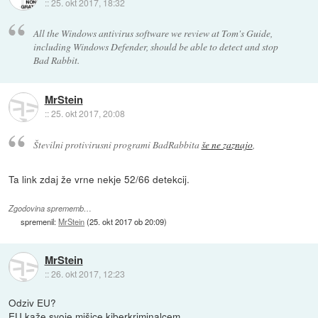
::
25. okt 2017, 18:32
All the Windows antivirus software we review at Tom's Guide,
including Windows Defender, should be able to detect and stop
Bad Rabbit.
MrStein
::
25. okt 2017, 20:08
Številni protivirusni programi BadRabbita
še ne zaznajo
,
Ta link zdaj že vrne nekje 52/66 detekcij.
Zgodovina sprememb…
spremenil:
MrStein
(
25. okt 2017 ob 20:09
)
MrStein
::
26. okt 2017, 12:23
Odziv EU?
EU kaže svoje mišice kiberkriminalcem