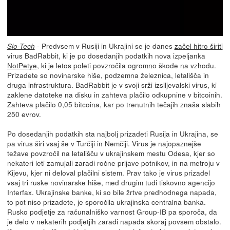
- Predvsem v Rusiji in Ukrajini se je danes
začel hitro širiti
Slo-Tech
virus BadRabbit, ki je po dosedanjih podatkih nova izpeljanka
NotPetye
, ki je letos poleti povzročila ogromno škode na vzhodu.
Prizadete so novinarske hiše, podzemna železnica, letališča in
druga infrastruktura. BadRabbit je v svoji srži izsiljevalski virus, ki
zaklene datoteke na disku in zahteva plačilo odkupnine v bitcoinih.
Zahteva plačilo 0,05 bitcoina, kar po trenutnih tečajih znaša slabih
250 evrov.
Po dosedanjih podatkih sta najbolj prizadeti Rusija in Ukrajina, se
pa virus širi vsaj še v Turčiji in Nemčiji. Virus je najopaznejše
težave povzročil na letališču v ukrajinskem mestu Odesa, kjer so
nekateri leti zamujali zaradi ročne prijave potnikov, in na metroju v
Kijevu, kjer ni deloval plačilni sistem. Prav tako je virus prizadel
vsaj tri ruske novinarske hiše, med drugim tudi tiskovno agencijo
Interfax. Ukrajinske banke, ki so bile žrtve predhodnega napada,
to pot niso prizadete, je sporočila ukrajinska centralna banka.
Rusko podjetje za računalniško varnost Group-IB pa sporoča, da
je delo v nekaterih podjetjih zaradi napada skoraj povsem obstalo.