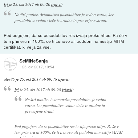
Izi
je
25. okt 2017 ob 09:20
izjavil
:
Ne širi panike. Avtomatska posodobitev je vedno varna, ker
posodobitve vedno vleče iz uradne in preverjene strani.
Pod pogojem, da se posodobitev res izvaja preko https. Pa še v
tem primeru ni 100%, če ti Lenovo ali podobni namestijo MITM
certifikat, ki velja za vse.
SeMiNeSanja
::
25. okt 2017, 10:54
ales85
je
25. okt 2017 ob 09:46
izjavil
:
Izi
je
25. okt 2017 ob 09:20
izjavil
:
Ne širi panike. Avtomatska posodobitev je vedno
varna, ker posodobitve vedno vleče iz uradne in
preverjene strani.
Pod pogojem, da se posodobitev res izvaja preko https. Pa še v
tem primeru ni 100%, če ti Lenovo ali podobni namestijo MITM
certifikat, ki velja za vse.