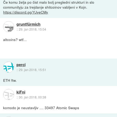
Če komu želja po čist malo bolj pregledni strukturi in slo
communityju za trejdanje shitcoinov vabljeni v Kojn.
https://discord.gg/YJyeCMy
gruntfürmich
::
29. jan 2018, 15:04
altcoins? wtf...
perci
::
29. jan 2018, 15:51
ETH ftw.
kiFni
::
30. jan 2018, 00:38
komodo je neustavljiv .... 33497 Atomic Swaps