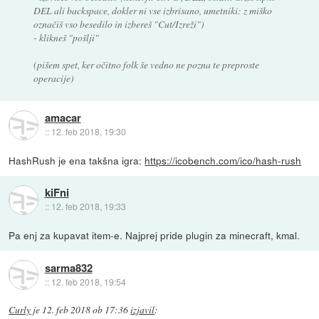
DEL ali backspace, dokler ni vse izbrisano, umetniki: z miško
označiš vso besedilo in izbereš "Cut/Izreži")
- klikneš "pošlji"
(pišem spet, ker očitno folk še vedno ne pozna te preproste
operacije)
amacar
::
12. feb 2018, 19:30
HashRush je ena takšna igra:
https://icobench.com/ico/hash-rush
kiFni
::
12. feb 2018, 19:33
Pa enj za kupavat item-e. Najprej pride plugin za minecraft, kmal.
sarma832
::
12. feb 2018, 19:54
Curly
je
12. feb 2018 ob 17:36
izjavil
: