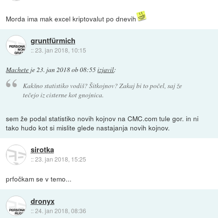
Morda ima mak excel kriptovalut po dnevih
gruntfürmich
::
23. jan 2018, 10:15
Machete
je
23. jan 2018 ob 08:55
izjavil
:
Kakšno statistiko vodiš? Šitkojnov? Zakaj bi to počel, saj že
tečejo iz cisterne kot gnojnica.
sem že podal statistiko novih kojnov na CMC.com tule gor. in ni
tako hudo kot si mislite glede nastajanja novih kojnov.
sirotka
::
23. jan 2018, 15:25
prfočkam se v temo...
dronyx
::
24. jan 2018, 08:36