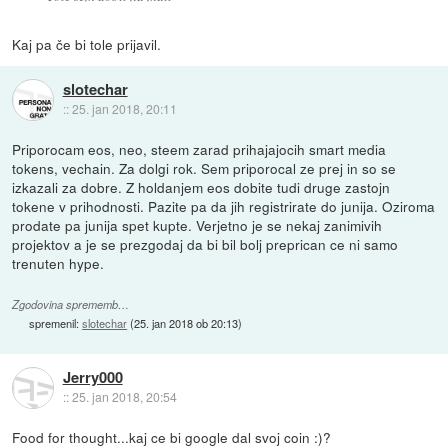
Kaj pa če bi tole prijavil.
slotechar
::
25. jan 2018, 20:11
Priporocam eos, neo, steem zarad prihajajocih smart media
tokens, vechain. Za dolgi rok. Sem priporocal ze prej in so se
izkazali za dobre. Z holdanjem eos dobite tudi druge zastojn
tokene v prihodnosti. Pazite pa da jih registrirate do junija. Oziroma
prodate pa junija spet kupte. Verjetno je se nekaj zanimivih
projektov a je se prezgodaj da bi bil bolj preprican ce ni samo
trenuten hype.
Zgodovina sprememb…
spremenil:
slotechar
(
25. jan 2018 ob 20:13
)
Jerry000
::
25. jan 2018, 20:54
Food for thought...kaj ce bi google dal svoj coin :)?