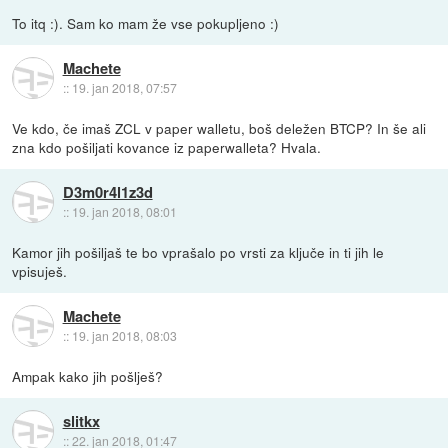
To itq :). Sam ko mam že vse pokupljeno :)
Machete
::
19. jan 2018, 07:57
Ve kdo, če imaš ZCL v paper walletu, boš deležen BTCP? In še ali
zna kdo pošiljati kovance iz paperwalleta? Hvala.
D3m0r4l1z3d
::
19. jan 2018, 08:01
Kamor jih pošiljaš te bo vprašalo po vrsti za ključe in ti jih le
vpisuješ.
Machete
::
19. jan 2018, 08:03
Ampak kako jih pošlješ?
slitkx
::
22. jan 2018, 01:47