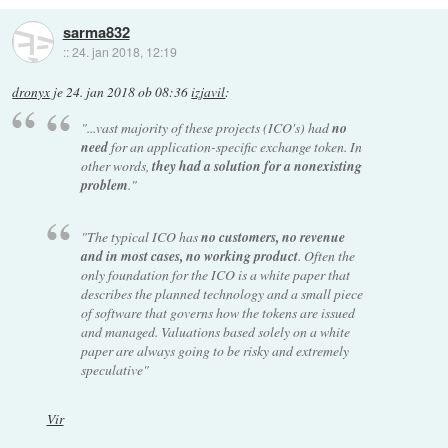
sarma832
::
24. jan 2018, 12:19
dronyx
je
24. jan 2018 ob 08:36
izjavil
:
"...vast majority of these projects (ICO's) had
no
need
for an application-specific exchange token. In
other words,
they had a solution for a nonexisting
problem
."
"The typical ICO has
no customers, no revenue
and in most cases, no working product
. Often the
only foundation for the ICO is a white paper that
describes the planned technology and a small piece
of software that governs how the tokens are issued
and managed. Valuations based solely on a white
paper are always going to be risky and extremely
speculative"
Vir