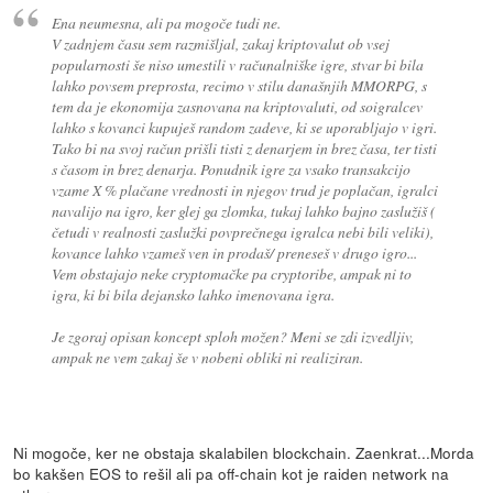
Ena neumesna, ali pa mogoče tudi ne.
V zadnjem času sem razmišljal, zakaj kriptovalut ob vsej
popularnosti še niso umestili v računalniške igre, stvar bi bila
lahko povsem preprosta, recimo v stilu današnjih MMORPG, s
tem da je ekonomija zasnovana na kriptovaluti, od soigralcev
lahko s kovanci kupuješ random zadeve, ki se uporabljajo v igri.
Tako bi na svoj račun prišli tisti z denarjem in brez časa, ter tisti
s časom in brez denarja. Ponudnik igre za vsako transakcijo
vzame X % plačane vrednosti in njegov trud je poplačan, igralci
navalijo na igro, ker glej ga zlomka, tukaj lahko bajno zaslužiš (
četudi v realnosti zaslužki povprečnega igralca nebi bili veliki),
kovance lahko vzameš ven in prodaš/ preneseš v drugo igro...
Vem obstajajo neke cryptomačke pa cryptoribe, ampak ni to
igra, ki bi bila dejansko lahko imenovana igra.
Je zgoraj opisan koncept sploh možen? Meni se zdi izvedljiv,
ampak ne vem zakaj še v nobeni obliki ni realiziran.
Ni mogoče, ker ne obstaja skalabilen blockchain. Zaenkrat...Morda
bo kakšen EOS to rešil ali pa off-chain kot je raiden network na