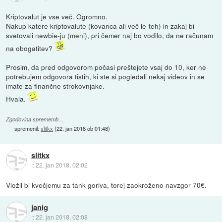
Kriptovalut je vse več. Ogromno.
Nakup katere kriptovalute (kovanca ali več le-teh) in zakaj bi
svetovali newbie-ju (meni), pri čemer naj bo vodilo, da ne računam
na obogatitev?
Prosim, da pred odgovorom počasi preštejete vsaj do 10, ker ne
potrebujem odgovora tistih, ki ste si pogledali nekaj videov in se
imate za finančne strokovnjake.
Hvala.
Zgodovina sprememb…
spremenil:
slitkx
(
22. jan 2018 ob 01:48
)
slitkx
::
22. jan 2018, 02:02
Vložil bi kvečjemu za tank goriva, torej zaokroženo navzgor 70€.
janig
::
22. jan 2018, 02:08