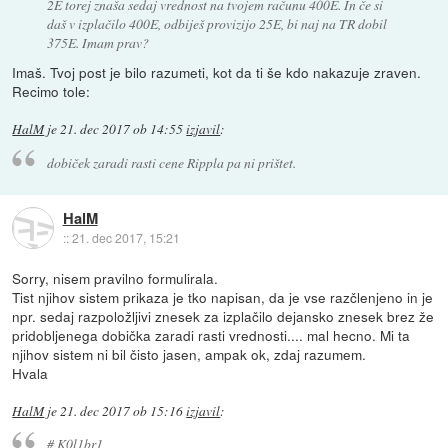
2E torej znaša sedaj vrednost na tvojem računu 400E. In če si
daš v izplačilo 400E, odbiješ provizijo 25E, bi naj na TR dobil
375E. Imam prav?
Imaš. Tvoj post je bilo razumeti, kot da ti še kdo nakazuje zraven.
Recimo tole:
HalM
je
21. dec 2017 ob 14:55
izjavil
:
dobiček zaradi rasti cene Rippla pa ni prištet.
HalM
::
21. dec 2017, 15:21
Sorry, nisem pravilno formulirala.
Tist njihov sistem prikaza je tko napisan, da je vse razčlenjeno in je
npr. sedaj razpoložljivi znesek za izplačilo dejansko znesek brez že
pridobljenega dobička zaradi rasti vrednosti.... mal hecno. Mi ta
njihov sistem ni bil čisto jasen, ampak ok, zdaj razumem.
Hvala
HalM
je
21. dec 2017 ob 15:16
izjavil
:
# K0l1br1