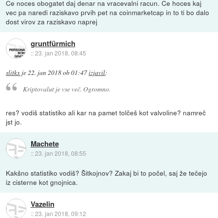
Ce noces obogatet daj denar na vracevalni racun. Ce hoces kaj
vec pa naredi raziskavo prvih pet na coinmarketcap in to ti bo dalo
dost virov za raziskavo naprej
gruntfürmich
::
23. jan 2018, 08:45
slitkx
je
22. jan 2018 ob 01:47
izjavil
:
Kriptovalut je vse več. Ogromno.
res? vodiš statistiko ali kar na pamet tolčeš kot valvoline? namreč
jst jo.
Machete
::
23. jan 2018, 08:55
Kakšno statistiko vodiš? Šitkojnov? Zakaj bi to počel, saj že tečejo
iz cisterne kot gnojnica.
Vazelin
::
23. jan 2018, 09:12