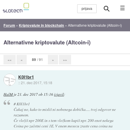
☰
Forum
»
Kriptovalute in blockchain
»
Alternativne kriptovalute (Altcoin-i)
Alternativne kriptovalute (Altcoin-i)
89
/ 91
««
«
»
»»
K0l1br1
::
21. dec 2017, 15:18
HalM
je
21. dec 2017 ob 15:16
izjavil
:
# K0l1br1
Čakaj no, kako to misliš ni nobenega dobička..... tvoj odgovor ne
razumem.
Če vložiš npr 200E in s tem vložkom kupiš npr. 200 enot nekega
Coina po začetni ceni 1E. V enem mesecu zraste cena coina na