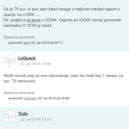
Ce je 70 eur, si pac sam izberi enega z majhnim market capom v
upanju na x1000 ....
Oz. poglej si
to temo
o ICOtih. Ceprav pri ICOtih moras ponavadi
minimalno 0.1ETH-ja vlozit.
Zgodovina sprememb…
spremenil:
janig
(
22. jan 2018 ob 02:11
)
LeQuack
::
22. jan 2018, 03:06
Vložit moraš vsaj za eno stanovanje, zato da imaš čez 1 mesec za
npr. 70 stanovanj.
Zgodovina sprememb…
spremenil:
LeQuack
(
22. jan 2018 ob 03:06
)
Tody
::
22. jan 2018, 07:24