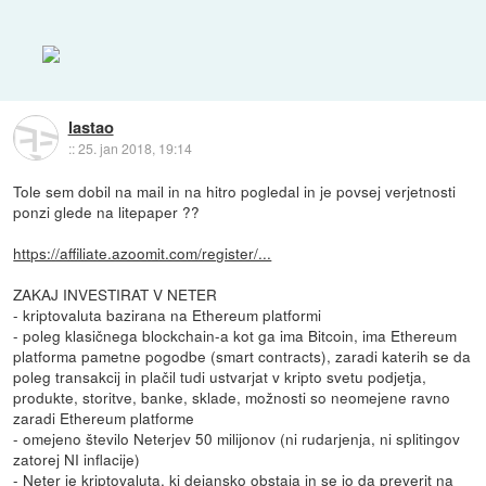
lastao
::
25. jan 2018, 19:14
Tole sem dobil na mail in na hitro pogledal in je povsej verjetnosti
ponzi glede na litepaper ??
https://affiliate.azoomit.com/register/...
ZAKAJ INVESTIRAT V NETER
- kriptovaluta bazirana na Ethereum platformi
- poleg klasičnega blockchain-a kot ga ima Bitcoin, ima Ethereum
platforma pametne pogodbe (smart contracts), zaradi katerih se da
poleg transakcij in plačil tudi ustvarjat v kripto svetu podjetja,
produkte, storitve, banke, sklade, možnosti so neomejene ravno
zaradi Ethereum platforme
- omejeno število Neterjev 50 milijonov (ni rudarjenja, ni splitingov
zatorej NI inflacije)
- Neter je kriptovaluta, ki dejansko obstaja in se jo da preverit na