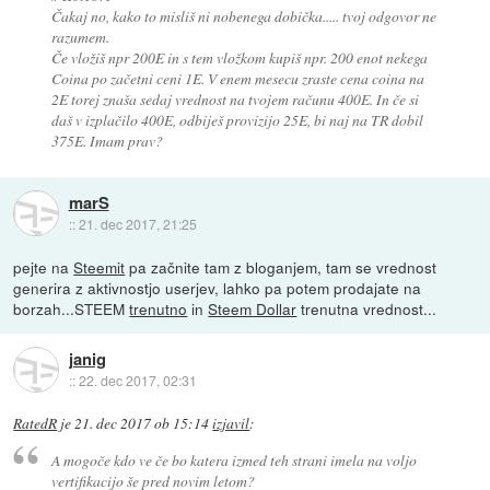
Čakaj no, kako to misliš ni nobenega dobička..... tvoj odgovor ne
razumem.
Če vložiš npr 200E in s tem vložkom kupiš npr. 200 enot nekega
Coina po začetni ceni 1E. V enem mesecu zraste cena coina na
2E torej znaša sedaj vrednost na tvojem računu 400E. In če si
daš v izplačilo 400E, odbiješ provizijo 25E, bi naj na TR dobil
375E. Imam prav?
marS
::
21. dec 2017, 21:25
pejte na
Steemit
pa začnite tam z bloganjem, tam se vrednost
generira z aktivnostjo userjev, lahko pa potem prodajate na
borzah...STEEM
trenutno
in
Steem Dollar
trenutna vrednost...
janig
::
22. dec 2017, 02:31
RatedR
je
21. dec 2017 ob 15:14
izjavil
:
A mogoče kdo ve če bo katera izmed teh strani imela na voljo
vertifikacijo še pred novim letom?