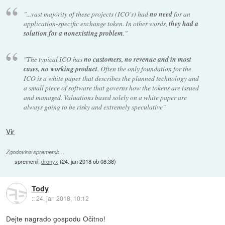
"...vast majority of these projects (ICO's) had
no need
for an
application-specific exchange token. In other words,
they had a
solution for a nonexisting problem
."
"The typical ICO has
no customers, no revenue and in most
cases, no working product
. Often the only foundation for the
ICO is a white paper that describes the planned technology and
a small piece of software that governs how the tokens are issued
and managed. Valuations based solely on a white paper are
always going to be risky and extremely speculative"
Vir
Zgodovina sprememb…
spremenil:
dronyx
(
24. jan 2018 ob 08:38
)
Tody
::
24. jan 2018, 10:12
Dejte nagrado gospodu Očitno!