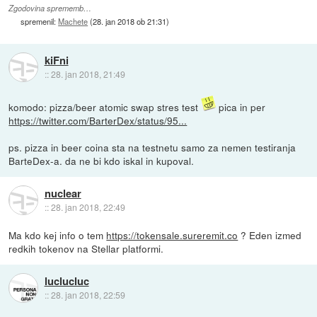
Zgodovina sprememb…
spremenil:
Machete
(
28. jan 2018 ob 21:31
)
kiFni
::
28. jan 2018, 21:49
komodo: pizza/beer atomic swap stres test
pica in per
https://twitter.com/BarterDex/status/95...
ps. pizza in beer coina sta na testnetu samo za nemen testiranja
BarteDex-a. da ne bi kdo iskal in kupoval.
nuclear
::
28. jan 2018, 22:49
Ma kdo kej info o tem
https://tokensale.sureremit.co
? Eden izmed
redkih tokenov na Stellar platformi.
luclucluc
::
28. jan 2018, 22:59