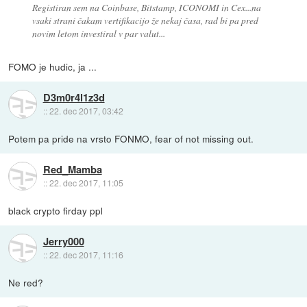
Registiran sem na Coinbase, Bitstamp, ICONOMI in Cex...na
vsaki strani čakam vertifikacijo že nekaj časa, rad bi pa pred
novim letom investiral v par valut...
FOMO je hudic, ja ...
D3m0r4l1z3d
::
22. dec 2017, 03:42
Potem pa pride na vrsto FONMO, fear of not missing out.
Red_Mamba
::
22. dec 2017, 11:05
black crypto firday ppl
Jerry000
::
22. dec 2017, 11:16
Ne red?