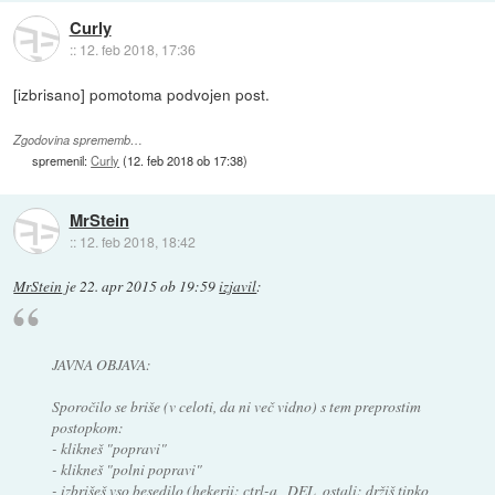
Curly
::
12. feb 2018, 17:36
[izbrisano] pomotoma podvojen post.
Zgodovina sprememb…
spremenil:
Curly
(
12. feb 2018 ob 17:38
)
MrStein
::
12. feb 2018, 18:42
MrStein
je
22. apr 2015 ob 19:59
izjavil
:
JAVNA OBJAVA:
Sporočilo se briše (v celoti, da ni več vidno) s tem preprostim
postopkom:
- klikneš "popravi"
- klikneš "polni popravi"
- izbrišeš vso besedilo (hekerji: ctrl-a , DEL, ostali: držiš tipko