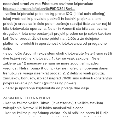
neodvisni strani za vse Ethereum bazirane kriptovalute
https://etherscan.io/token/0xF9DD354Be4...
- večina kriptovalut pride na trg preko ICO (initial coin offering),
tukaj vrednost kriptovalute poskoči in lastniki projekta s tem
pridobijo sredstva in šele potem začnejo razvijat tisto za kar naj bi
bila kriptovaluta uporavna. Neter in Azoomit sta bila zasnovana
drugače, 4 leta smo postavljali projekt preden se je sploh kakršen
koli Neter prodal. Želeli smo pridet na tržišče z že delujočo
platformo, produkti in uporabnost kriptokovanca od prvega dne
dalje.
- s pomočjo Azoomit (ekosistem okoli kriptovalute Neter) smo rešili
dve težavi večine kriptovalut. 1. ker se vsak zakuplen Neter
zaklene za 12 mesecev se nam ne more zgodit srm padec
vrednosti Netra (pump & dump) ker ne morejo v nobenem danem
trenutku vsi vsega naenkrat prodat. 2. Z delitvijo vseh provizij,
zaslužkov, bonusov, izplačil nagrad 70/30 smo ustvarili konstantno
povpraševanje po Netru (purchasing power)
- neter je uporabna kriptovaluta od prvega dne dalje
ZAKAJ NI NETER NA BORZI
- ker ne želimo velikih ''kitov'' (investitorjev) z velikim številom
zakupljenih Netrov, ki bi lahko manipulirali s ceno
- ker ne želimo pump&dump efekta. Ko bi prišli na borzo bi ljudje