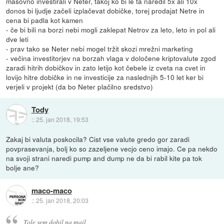
masovno investirali v Neter, takoj ko bi le ta naredil 5x ali 10x
donos bi ljudje začeli izplačevat dobičke, torej prodajat Netre in
cena bi padla kot kamen
- če bi bili na borzi nebi mogli zaklepat Netrov za leto, leto in pol ali
dve leti
- prav tako se Neter nebi mogel tržit skozi mrežni marketing
- večina investitorjev na borzah vlaga v določene kriptovalute zgod
zaradi hitrih dobičkov in zato letijo kot čebele iz cveta na cvet in
lovijo hitre dobičke in ne investicije za naslednjih 5-10 let ker bi
verjeli v projekt (da bo Neter plačilno sredstvo)
Tody
::
25. jan 2018, 19:53
Zakaj bi valuta poskocila? Cist vse valute gredo gor zaradi
povprasevanja, bolj ko so zazeljene vecjo ceno imajo. Ce pa nekdo
na svoji strani naredi pump and dump ne da bi rabil kite pa tok
bolje ane?
maco-maco
::
25. jan 2018, 20:03
Tole sem dobil na mail