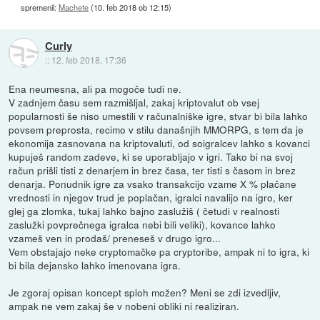
spremenil:
Machete
(
10. feb 2018 ob 12:15
)
Curly
::
12. feb 2018, 17:36
Ena neumesna, ali pa mogoče tudi ne.
V zadnjem času sem razmišljal, zakaj kriptovalut ob vsej
popularnosti še niso umestili v računalniške igre, stvar bi bila lahko
povsem preprosta, recimo v stilu današnjih MMORPG, s tem da je
ekonomija zasnovana na kriptovaluti, od soigralcev lahko s kovanci
kupuješ random zadeve, ki se uporabljajo v igri. Tako bi na svoj
račun prišli tisti z denarjem in brez časa, ter tisti s časom in brez
denarja. Ponudnik igre za vsako transakcijo vzame X % plačane
vrednosti in njegov trud je poplačan, igralci navalijo na igro, ker
glej ga zlomka, tukaj lahko bajno zaslužiš ( četudi v realnosti
zaslužki povprečnega igralca nebi bili veliki), kovance lahko
vzameš ven in prodaš/ preneseš v drugo igro...
Vem obstajajo neke cryptomačke pa cryptoribe, ampak ni to igra, ki
bi bila dejansko lahko imenovana igra.
Je zgoraj opisan koncept sploh možen? Meni se zdi izvedljiv,
ampak ne vem zakaj še v nobeni obliki ni realiziran.