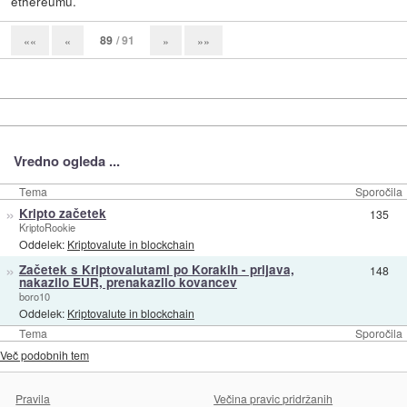
ethereumu.
89
/ 91
««
«
»
»»
Vredno ogleda ...
Tema
Sporočila
»
Kripto začetek
135
KriptoRookie
Oddelek:
Kriptovalute in blockchain
»
Začetek s Kriptovalutami po Korakih - prijava,
148
nakazilo EUR, prenakazilo kovancev
boro10
Oddelek:
Kriptovalute in blockchain
Tema
Sporočila
Več podobnih tem
Pravila
Večina pravic pridržanih