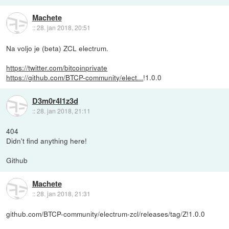
Machete
::
28. jan 2018, 20:51
Na voljo je (beta) ZCL electrum.
https://twitter.com/bitcoinprivate
https://github.com/BTCP-community/elect...
!1.0.0
D3m0r4l1z3d
::
28. jan 2018, 21:11
404
Didn't find anything here!
Github
Machete
::
28. jan 2018, 21:31
github.com/BTCP-community/electrum-zcl/releases/tag/Z!1.0.0