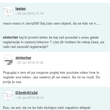
lastao
::
25. jan 2018, 21:16
maco-maco in Jerry000 Saj zato sem objavil, da se kdo ne n.....
kaj bi prosim lahko še kaj več povedal o eosu glede
slotechar
registracije in zastonj tokenov ? (Jaz jih holdam že nekaj časa, pa
nebi rad zamudil registracije?
slotechar
::
25. jan 2018, 21:32
Poguglaj o tem ali pa mogoce poglej kak youtube video how to
register eos token. Jaz osebno jih se nisem. Se mi ne mudi. Do
junija je cas.
D3m0r4l1z3d
::
25. jan 2018, 22:14
Eos, ne eot, da ne bo kdo slučajno zelo napačno sklepal