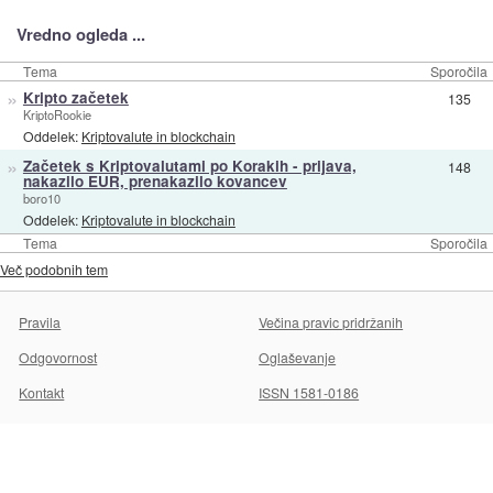
Vredno ogleda ...
Tema
Sporočila
»
Kripto začetek
135
KriptoRookie
Oddelek:
Kriptovalute in blockchain
»
Začetek s Kriptovalutami po Korakih - prijava,
148
nakazilo EUR, prenakazilo kovancev
boro10
Oddelek:
Kriptovalute in blockchain
Tema
Sporočila
Več podobnih tem
Pravila
Večina pravic pridržanih
Odgovornost
Oglaševanje
Kontakt
ISSN 1581-0186