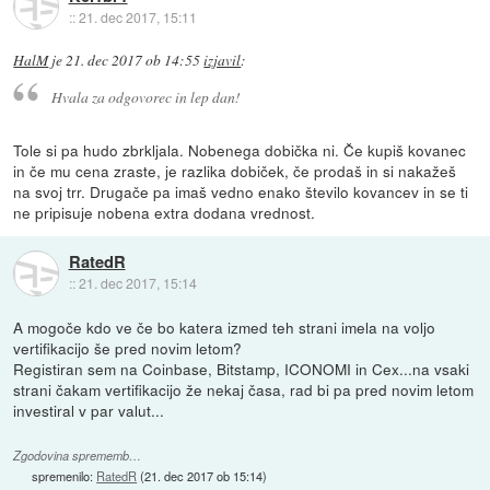
::
21. dec 2017, 15:11
HalM
je
21. dec 2017 ob 14:55
izjavil
:
Hvala za odgovorec in lep dan!
Tole si pa hudo zbrkljala. Nobenega dobička ni. Če kupiš kovanec
in če mu cena zraste, je razlika dobiček, če prodaš in si nakažeš
na svoj trr. Drugače pa imaš vedno enako število kovancev in se ti
ne pripisuje nobena extra dodana vrednost.
RatedR
::
21. dec 2017, 15:14
A mogoče kdo ve če bo katera izmed teh strani imela na voljo
vertifikacijo še pred novim letom?
Registiran sem na Coinbase, Bitstamp, ICONOMI in Cex...na vsaki
strani čakam vertifikacijo že nekaj časa, rad bi pa pred novim letom
investiral v par valut...
Zgodovina sprememb…
spremenilo:
RatedR
(
21. dec 2017 ob 15:14
)