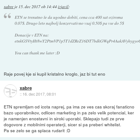
xabre
je
15. dec 2017 ob 14:44
izjavil
:
ETN se trenutno še da ugodno dobiti, cena cca 400 sat oziroma
0.07$. Drugo leto najbolj konzervativno vsaj 0.50$ pa vse do 5$
Donacije v ETN na:
etnkGSVtyHt8wY2PtmVP1p5T1dZReZ16DT7bdkGWqPr4AakAVyhygyo
You can thank me later :D
Raje povej kje si kupil kristalno kroglo, jaz bi tut eno
xabre
::
16. dec 2017, 08:01
ETN spremljam od icota naprej, pa ima ze ves cas skoraj fanaticno
bazo uporabnikov, odlicen marketing in pa zelo velik potencial, ker
je namenjen enostavni in siroki uporabi. Sklepajo tudi ze prve
dogovore z mobilnimi operaterji, sicer si pa preberi whitelist.
Pa se zelo se ga splaca rudarit :D