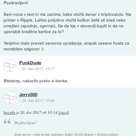
Pozdravljeni!
Sem nova v tem in me zanima, kako vložiš denar v kriptovaluto. Na
primer v Ripple. Lahko poljubno vložiš kolikor želiš ali imaš neko
omejitev (spodnjo, zgornjo). Se da kje v sloveniji kupiti in da ne
uporabiš kreditne kartice za to?
Verjetno malo preveč osnovna vprašanja, ampak vseeno hvala za
morebiten odgovor :)
PunkDude
::
20. dec 2017, 10:17
Bitstamp, nakazilo preko e-banke.
Jerry000
::
20. dec 2017, 10:49
hovaks
je
20. dec 2017 ob 10:14
izjavil
:
Pozdravljeni!
Sem nova v tem in me zanima, kako vložiš denar v kriptovaluto.