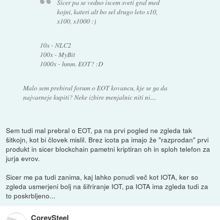
Sicer pa se vedno iscem sveti gral med
kojni, kateri alt bo sel drugo leto x10,
x100, x1000 :)
10x - NLC2
100x - MyBit
1000x - hmm. EOT? :D
Malo sem prebiral forum o EOT kovancu, kje se ga da
najvarneje kupiti? Neke izbire menjalnic niti ni....
Sem tudi mal prebral o EOT, pa na prvi pogled ne zgleda tak
šitkojn, kot bi človek mislil. Brez icota pa imajo že "razprodan" prvi
produkt in sicer blockchain pametni kriptiran oh in sploh telefon za
jurja evrov.
Sicer me pa tudi zanima, kaj lahko ponudi več kot IOTA, ker so
zgleda usmerjeni bolj na šifriranje IOT, pa IOTA ima zgleda tudi za
to poskrbljeno...
CoreySteel