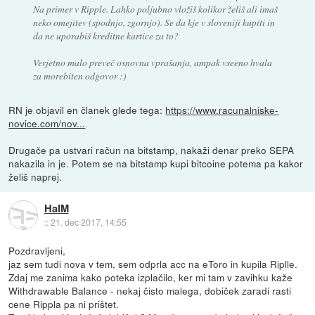
Na primer v Ripple. Lahko poljubno vložiš kolikor želiš ali imaš
neko omejitev (spodnjo, zgornjo). Se da kje v sloveniji kupiti in
da ne uporabiš kreditne kartice za to?
Verjetno malo preveč osnovna vprašanja, ampak vseeno hvala
za morebiten odgovor :)
RN je objavil en članek glede tega:
https://www.racunalniske-
novice.com/nov...
Drugače pa ustvari račun na bitstamp, nakaži denar preko SEPA
nakazila in je. Potem se na bitstamp kupi bitcoine potema pa kakor
želiš naprej.
HalM
::
21. dec 2017, 14:55
Pozdravljeni,
jaz sem tudi nova v tem, sem odprla acc na eToro in kupila Riplle.
Zdaj me zanima kako poteka izplačilo, ker mi tam v zavihku kaže
Withdrawable Balance - nekaj čisto malega, dobiček zaradi rasti
cene Rippla pa ni prištet.