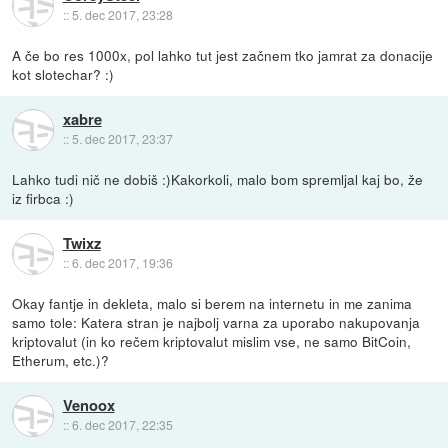
::
5. dec 2017, 23:28
A če bo res 1000x, pol lahko tut jest začnem tko jamrat za donacije
kot slotechar? :)
xabre
::
5. dec 2017, 23:37
Lahko tudi nič ne dobiš :)Kakorkoli, malo bom spremljal kaj bo, že
iz firbca :)
Twixz
::
6. dec 2017, 19:36
Okay fantje in dekleta, malo si berem na internetu in me zanima
samo tole: Katera stran je najbolj varna za uporabo nakupovanja
kriptovalut (in ko rečem kriptovalut mislim vse, ne samo BitCoin,
Etherum, etc.)?
Venoox
::
6. dec 2017, 22:35