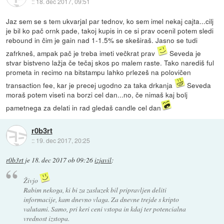
::
18. dec 2017, 09:51
Jaz sem se s tem ukvarjal par tednov, ko sem imel nekaj cajta...cilj
je bil ko pač ornk pade, takoj kupis in ce si prav ocenil potem sledi
rebound in čim je gain nad 1-1.5% se skeširaš. Jasno se tudi
zafrkneš, ampak pač je treba imeti večkrat prav
Seveda je
stvar bistveno lažja če tečaj skos po malem raste. Tako narediš ful
prometa in recimo na bitstampu lahko prlezeš na polovičen
transaction fee, kar je precej ugodno za taka drkanja
Seveda
moraš potem viseti na borzi cel dan...no, če nimaš kaj bolj
pametnega za delati in rad gledaš candle cel dan
r0b3rt
::
19. dec 2017, 20:25
r0b3rt
je
18. dec 2017 ob 09:26
izjavil
:
Živjo
Rabim nekoga, ki bi za zasluzek bil pripravljen deliti
informacije, kam dnevno vlaga. Za dnevne trejde s kripto
valutami. Samo, pri keri ceni vstopa in kdaj ter potencialna
vrednost izstopa.