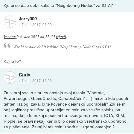
Kje bi se dalo dobit kakšne "Neighboring Nodes" za IOTA?
Jerry000
::
7. dec 2017, 08:09
Venoox
je
6. dec 2017 ob 22:35
izjavil
:
Kje bi se dalo dobit kakšne "Neighboring Nodes" za IOTA?
Kaj je to?
Curly
::
7. dec 2017, 16:23
Za skoraj vsako storitev obstaja svoj altcoin (Viberate,
PowerLedger, GameCredits, CanabisCoin? ... ), mi zna kdo podati
tehten razlog, zakaj bi te kovance dejansko uporabljali? Zdi se mi
bolj logično/ praktično uporabljat en coin za vse (če sploh), pa
recimo, da je to nekaj s poceni transkacijami, nevem, IOTA, XLM,
Ripple, se pravi nekaj, kar bi bilo dejansko vsestransko uporabno
za plačevanje. Zakaj bi tak coin izpodrinili zgoraj omenjeni?