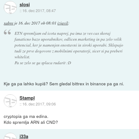
slosi
::
16. dec 2017, 08:47
xabre
je
16. dec 2017 ob 08:01
izjavil
:
ETN spremljam od icota naprej, pa ima ze ves cas skoraj
fanaticno bazo uporabnikov, odlicen marketing in pa zelo velik
potencial, ker je namenjen enostavni in siroki uporabi. Sklepajo
tudi ze prve dogovore z mobilnimi operaterji, sicer si pa preberi
whitelist.
Pa se zelo se ga splaca rudarit :D
Kje ga pa lahko kupiš? Sem gledal bittrex in binance pa ga ni.
Stampl
::
16. dec 2017, 09:06
cryptopia ga ma edina.
Kdo spremlja ARN ali CND?
i33a