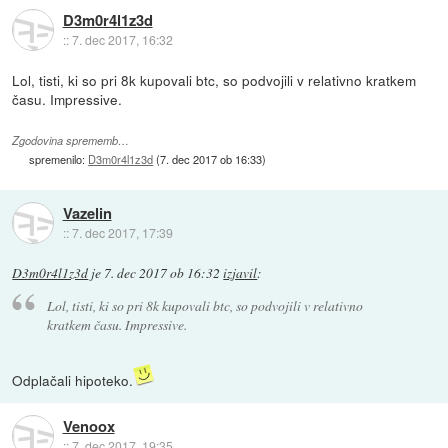
D3m0r4l1z3d
::
7. dec 2017, 16:32
Lol, tisti, ki so pri 8k kupovali btc, so podvojili v relativno kratkem
času. Impressive.
Zgodovina sprememb…
spremenilo:
D3m0r4l1z3d
(
7. dec 2017 ob 16:33
)
Vazelin
::
7. dec 2017, 17:39
D3m0r4l1z3d
je
7. dec 2017 ob 16:32
izjavil
:
Lol, tisti, ki so pri 8k kupovali btc, so podvojili v relativno
kratkem času. Impressive.
Odplačali hipoteko.
Venoox
::
7. dec 2017, 19:35