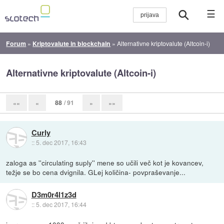
☰
Forum
»
Kriptovalute in blockchain
»
Alternativne kriptovalute (Altcoin-i)
Alternativne kriptovalute (Altcoin-i)
88
/ 91
««
«
»
»»
Curly
::
5. dec 2017, 16:43
zaloga as ''circulating suply'' mene so učili več kot je kovancev,
težje se bo cena dvignila. GLej količina- povpraševanje...
D3m0r4l1z3d
::
5. dec 2017, 16:44