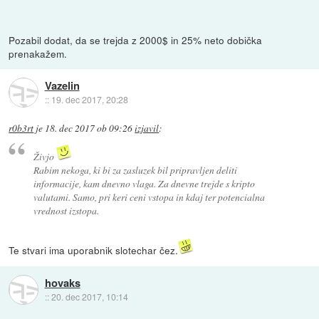
Pozabil dodat, da se trejda z 2000$ in 25% neto dobička
prenakažem.
Vazelin
::
19. dec 2017, 20:28
r0b3rt
je
18. dec 2017 ob 09:26
izjavil
:
Živjo
Rabim nekoga, ki bi za zasluzek bil pripravljen deliti
informacije, kam dnevno vlaga. Za dnevne trejde s kripto
valutami. Samo, pri keri ceni vstopa in kdaj ter potencialna
vrednost izstopa.
Te stvari ima uporabnik slotechar čez.
hovaks
::
20. dec 2017, 10:14