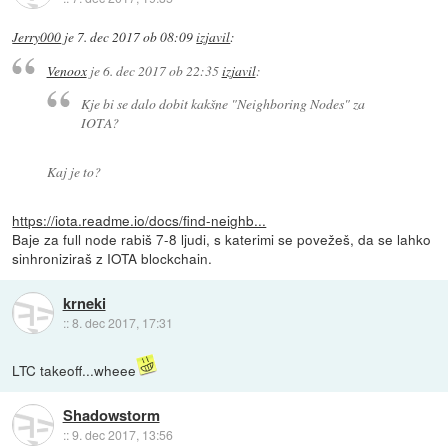
Jerry000
je
7. dec 2017 ob 08:09
izjavil
:
Venoox
je
6. dec 2017 ob 22:35
izjavil
:
Kje bi se dalo dobit kakšne "Neighboring Nodes" za
IOTA?
Kaj je to?
https://iota.readme.io/docs/find-neighb...
Baje za full node rabiš 7-8 ljudi, s katerimi se povežeš, da se lahko
sinhroniziraš z IOTA blockchain.
krneki
::
8. dec 2017, 17:31
LTC takeoff...wheee
Shadowstorm
::
9. dec 2017, 13:56