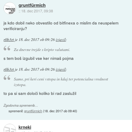
gruntfürmich
::
18. dec 2017, 09:38
js kdo dobil neko obvestilo od bitfinexa o mislim da neuspelem
verificiranju?
r0b3rt
je
18. dec 2017 ob 09:26
izjavil
:
Za dnevne trejde s kripto valutami.
s tem boš izgubil vse ker nimaš pojma
r0b3rt
je
18. dec 2017 ob 09:26
izjavil
:
Samo, pri keri ceni vstopa in kdaj ter potencialna vrednost
izstopa.
to pa si sam določi koliko bi rad zaslužil
Zgodovina sprememb…
spremenil:
gruntfürmich
(
18. dec 2017 ob 09:40
)
krneki