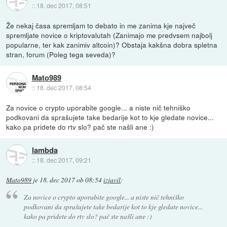
::
18. dec 2017, 08:51
Že nekaj časa spremljam to debato in me zanima kje največ
spremljate novice o kriptovalutah (Zanimajo me predvsem najbolj
popularne, ter kak zanimiv altcoin)? Obstaja kakšna dobra spletna
stran, forum (Poleg tega seveda)?
Mato989
::
18. dec 2017, 08:54
Za novice o crypto uporabite google... a niste nič tehniško
podkovani da sprašujete take bedarije kot to kje gledate novice...
kako pa pridete do rtv slo? pač ste našli ane :)
lambda
::
18. dec 2017, 09:21
Mato989
je
18. dec 2017 ob 08:54
izjavil
:
Za novice o crypto uporabite google... a niste nič tehniško
podkovani da sprašujete take bedarije kot to kje gledate novice...
kako pa pridete do rtv slo? pač ste našli ane :)