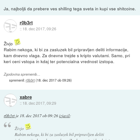
Ja, najboljš da prebere ves shilling tega sveta in kupi vse shitcoine.
r0b3rt
::
18. dec 2017, 09:26
Živjo
Rabim nekoga, ki bi za zasluzek bil pripravljen deliti informacije,
kam dnevno vlaga. Za dnevne trejde s kripto valutami. Samo, pri
keri ceni vstopa in kdaj ter potencialna vrednost izstopa.
Zgodovina sprememb…
spremenil:
r0b3rt
(
18. dec 2017 ob 09:26
)
xabre
::
18. dec 2017, 09:29
r0b3rt
je
18. dec 2017 ob 09:26
izjavil
:
Živjo
Rabim nekoga, ki bi za zasluzek bil pripravljen deliti