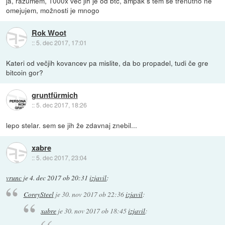
ja, razumem, 1000x več jih je od btc, ampak s tem se trenutno ne
omejujem, možnosti je mnogo
Rok Woot
::
5. dec 2017, 17:01
Kateri od večjih kovancev pa mislite, da bo propadel, tudi če gre
bitcoin gor?
gruntfürmich
::
5. dec 2017, 18:26
lepo stelar. sem se jih že zdavnaj znebil...
xabre
::
5. dec 2017, 23:04
vrunc
je
4. dec 2017 ob 20:31
izjavil
:
CoreySteel
je
30. nov 2017 ob 22:36
izjavil
:
xabre
je
30. nov 2017 ob 18:45
izjavil
: