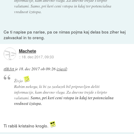
informacije, kam dnevno vlaga. Za dnevne trejde s kripto
valutami. Samo, pri keri ceni vstopa in kdaj ter potencialna
vrednost izstopa.
Ce ti napise pa narise, pa ce nimas pojma kaj delas bos ziher kej
zakvackal in to oreng.
Machete
::
18. dec 2017, 09:33
r0b3rt
je
18. dec 2017 ob 09:26
izjavil
:
Živjo
Rabim nekoga, ki bi za zasluzek bil pripravljen deliti
informacije, kam dnevno vlaga. Za dnevne trejde s kripto
valutami.
Samo, pri keri ceni vstopa in kdaj ter potencialna
vrednost izstopa.
Ti rabiš kristalno kroglo.