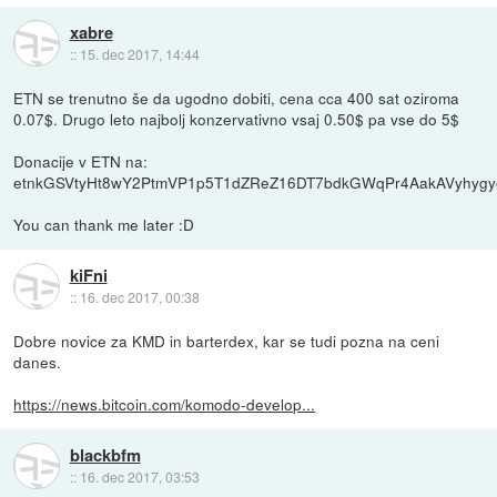
xabre
::
15. dec 2017, 14:44
ETN se trenutno še da ugodno dobiti, cena cca 400 sat oziroma
0.07$. Drugo leto najbolj konzervativno vsaj 0.50$ pa vse do 5$
Donacije v ETN na:
etnkGSVtyHt8wY2PtmVP1p5T1dZReZ16DT7bdkGWqPr4AakAVyhyg
You can thank me later :D
kiFni
::
16. dec 2017, 00:38
Dobre novice za KMD in barterdex, kar se tudi pozna na ceni
danes.
https://news.bitcoin.com/komodo-develop...
blackbfm
::
16. dec 2017, 03:53