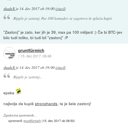
shadeX
je
14. dec 2017 ob 19:00
izjavil
:
Ripple je zastonj. Par 100 komadov se zagotovo še splača kupit.
"Zastonj" je zato, ker jih je 39, max pa 100 milijard :) Če bi BTC-jev
bilo tudi toliko, bi tudi bil "zastonj" :P
gruntfürmich
::
15. dec 2017, 08:48
shadeX
je
14. dec 2017 ob 19:00
izjavil
:
Ripple je zastonj...
epska
najbolje da kupiš
stronghands
, ta je šele zastonj!
Zgodovina sprememb…
spremenil:
gruntfürmich
(
15. dec 2017 ob 08:50
)