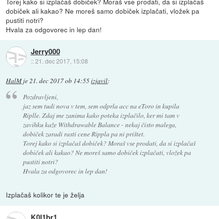
Torej kako si izplačaš dobiček? Moraš vse prodati, da si izplačaš
dobiček ali kakao? Ne moreš samo dobiček izplačati, vložek pa
pustiti notri?
Hvala za odgovorec in lep dan!
Jerry000
::
21. dec 2017, 15:08
HalM
je
21. dec 2017 ob 14:55
izjavil
:
Pozdravljeni,
jaz sem tudi nova v tem, sem odprla acc na eToro in kupila
Riplle. Zdaj me zanima kako poteka izplačilo, ker mi tam v
zavihku kaže Withdrawable Balance - nekaj čisto malega,
dobiček zaradi rasti cene Rippla pa ni prištet.
Torej kako si izplačaš dobiček? Moraš vse prodati, da si izplačaš
dobiček ali kakao? Ne moreš samo dobiček izplačati, vložek pa
pustiti notri?
Hvala za odgovorec in lep dan!
Izplačaš kolikor te je želja
K0l1br1