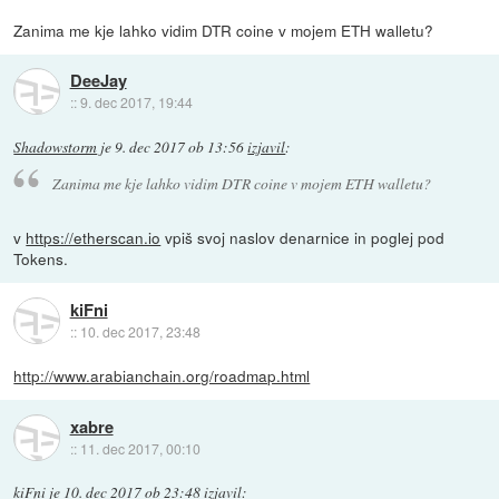
Zanima me kje lahko vidim DTR coine v mojem ETH walletu?
DeeJay
::
9. dec 2017, 19:44
Shadowstorm
je
9. dec 2017 ob 13:56
izjavil
:
Zanima me kje lahko vidim DTR coine v mojem ETH walletu?
v
https://etherscan.io
vpiš svoj naslov denarnice in poglej pod
Tokens.
kiFni
::
10. dec 2017, 23:48
http://www.arabianchain.org/roadmap.html
xabre
::
11. dec 2017, 00:10
kiFni
je
10. dec 2017 ob 23:48
izjavil
: