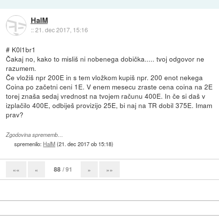
HalM
::
21. dec 2017, 15:16
# K0l1br1
Čakaj no, kako to misliš ni nobenega dobička..... tvoj odgovor ne
razumem.
Če vložiš npr 200E in s tem vložkom kupiš npr. 200 enot nekega
Coina po začetni ceni 1E. V enem mesecu zraste cena coina na 2E
torej znaša sedaj vrednost na tvojem računu 400E. In če si daš v
izplačilo 400E, odbiješ provizijo 25E, bi naj na TR dobil 375E. Imam
prav?
Zgodovina sprememb…
spremenilo:
HalM
(
21. dec 2017 ob 15:18
)
88
/ 91
««
«
»
»»