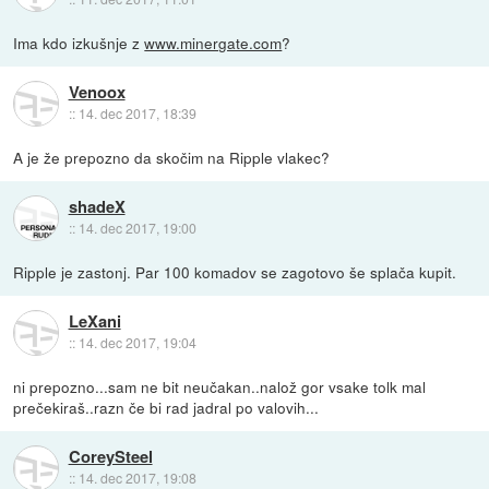
Ima kdo izkušnje z
www.minergate.com
?
Venoox
::
14. dec 2017, 18:39
A je že prepozno da skočim na Ripple vlakec?
shadeX
::
14. dec 2017, 19:00
Ripple je zastonj. Par 100 komadov se zagotovo še splača kupit.
LeXani
::
14. dec 2017, 19:04
ni prepozno...sam ne bit neučakan..nalož gor vsake tolk mal
prečekiraš..razn če bi rad jadral po valovih...
CoreySteel
::
14. dec 2017, 19:08