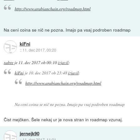
http://www.arabianchain.org/roadmap.html
Na ceni coina se nič ne pozna. Imajo pa vsaj podroben roadmap
kiFni
::
11. dec 2017, 00:20
xabre
je
11. dec 2017 ob 00:10
izjavil
:
kiFni
je
10. dec 2017 ob 23:48
izjavil
:
http://www.arabianchain.org/roadmap.html
Na ceni coina se nič ne pozna. Imajo pa vsaj podroben roadmap
Čist mejčken. Šele nekaj ur je nova stran in roadmap vzunaj.
jernejk90
::
11. dec 2017, 11:01