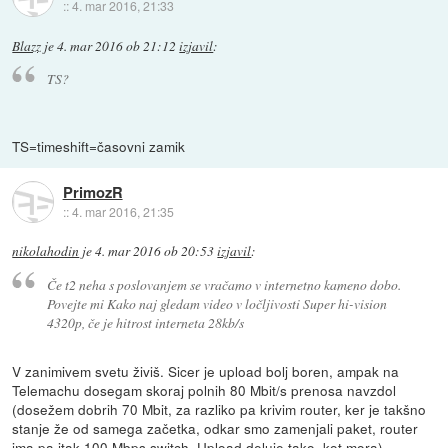
::
4. mar 2016, 21:33
Blazz
je
4. mar 2016 ob 21:12
izjavil
:
TS?
TS=timeshift=časovni zamik
PrimozR
::
4. mar 2016, 21:35
nikolahodin
je
4. mar 2016 ob 20:53
izjavil
:
Če t2 neha s poslovanjem se vračamo v internetno kameno dobo.
Povejte mi Kako naj gledam video v ločljivosti Super hi-vision
4320p, če je hitrost interneta 28kb/s
V zanimivem svetu živiš. Sicer je upload bolj boren, ampak na
Telemachu dosegam skoraj polnih 80 Mbit/s prenosa navzdol
(dosežem dobrih 70 Mbit, za razliko pa krivim router, ker je takšno
stanje že od samega začetka, odkar smo zamenjali paket, router
ima pa itak 100 Mbps switch. Upload deluje tako, kot mora).