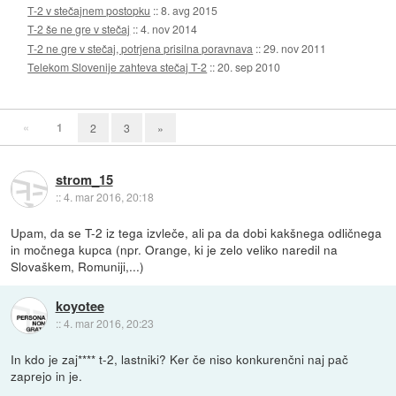
T-2 v stečajnem postopku
::
8. avg 2015
T-2 še ne gre v stečaj
::
4. nov 2014
T-2 ne gre v stečaj, potrjena prisilna poravnava
::
29. nov 2011
Telekom Slovenije zahteva stečaj T-2
::
20. sep 2010
«
1
2
3
»
strom_15
::
4. mar 2016, 20:18
Upam, da se T-2 iz tega izvleče, ali pa da dobi kakšnega odličnega
in močnega kupca (npr. Orange, ki je zelo veliko naredil na
Slovaškem, Romuniji,...)
koyotee
::
4. mar 2016, 20:23
In kdo je zaj**** t-2, lastniki? Ker če niso konkurenčni naj pač
zaprejo in je.