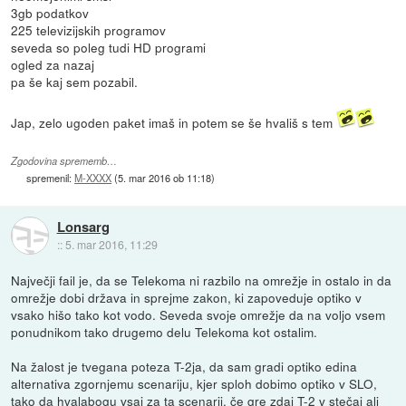
3gb podatkov
225 televizijskih programov
seveda so poleg tudi HD programi
ogled za nazaj
pa še kaj sem pozabil.
Jap, zelo ugoden paket imaš in potem se še hvališ s tem
Zgodovina sprememb…
spremenil:
M-XXXX
(
5. mar 2016 ob 11:18
)
Lonsarg
::
5. mar 2016, 11:29
Največji fail je, da se Telekoma ni razbilo na omrežje in ostalo in da
omrežje dobi država in sprejme zakon, ki zapoveduje optiko v
vsako hišo tako kot vodo. Seveda svoje omrežje da na voljo vsem
ponudnikom tako drugemo delu Telekoma kot ostalim.
Na žalost je tvegana poteza T-2ja, da sam gradi optiko edina
alternativa zgornjemu scenariju, kjer sploh dobimo optiko v SLO,
tako da hvalabogu vsaj za ta scenarij, če gre zdaj T-2 v stečaj ali