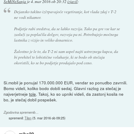
SeMiNeSanja
je
4. mar 2016 ob 20:32
izjavil
:
Dejansko takšno izčrpavajoče vegetiranje, kot vlada zdaj v T-2
ne vodi nikamor.
Podjetje rabi sredstva, da se lahko razvija. Tako pa gre vse kar se
zasluži za poplačila dolgov, razvoja pa ni. Potrebujejo močnega
lastnika z vizijo in veliko denarnico.
Žalostno je le to, da T-2 ni sam uspel najti ustreznega kupca, da
bi prehitel te lobistične voluharje, ki se bodo ob stečaju
okoristili, ko se bo podjetje prodajalo pod ceno.
Si.mobil je ponujal 170.000.000 EUR, vendar so ponudbo zavrnili.
Bomo videli, koliko bodo dobili sedaj. Glavni razlog za stečaj je
najverjetneje
tole
. Takoj, ko so upniki videli, da zastonj kosila ne
bo, je stečaj dobil pospešek.
Zgodovina sprememb…
spremenil:
Tilen
(
5. mar 2016 ob 09:25
)
miko22