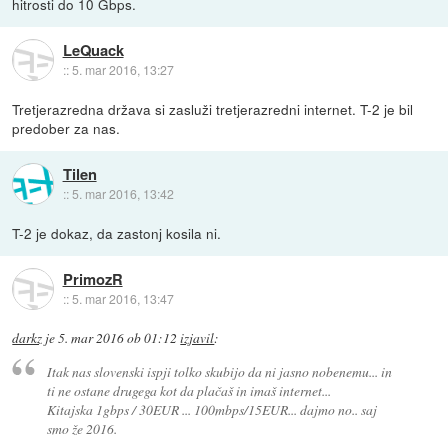
hitrosti do 10 Gbps.
LeQuack
::
5. mar 2016, 13:27
Tretjerazredna država si zasluži tretjerazredni internet. T-2 je bil
predober za nas.
Tilen
::
5. mar 2016, 13:42
T-2 je dokaz, da zastonj kosila ni.
PrimozR
::
5. mar 2016, 13:47
darkz
je
5. mar 2016 ob 01:12
izjavil
:
Itak nas slovenski ispji tolko skubijo da ni jasno nobenemu... in
ti ne ostane drugega kot da plačaš in imaš internet...
Kitajska 1gbps / 30EUR ... 100mbps/15EUR... dajmo no.. saj
smo že 2016.