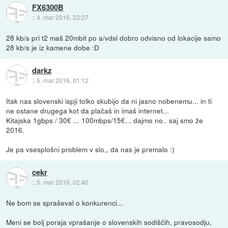
FX6300B
::
4. mar 2016, 23:27
28 kb/s pri t2 maš 20mbit po a/vdsl dobro odvisno od lokacije samo
28 kb/s je iz kamene dobe :D
darkz
::
5. mar 2016, 01:12
Itak nas slovenski ispji tolko skubijo da ni jasno nobenemu... in ti
ne ostane drugega kot da plačaš in imaš internet...
Kitajska 1gbps / 30€ ... 100mbps/15€... dajmo no.. saj smo že
2016.
Je pa vsesplošni problem v slo,, da nas je premalo :)
cekr
::
5. mar 2016, 02:40
Ne bom se spraševal o konkurenci...
Meni se bolj poraja vprašanje o slovenskih sodiščih, pravosodju,