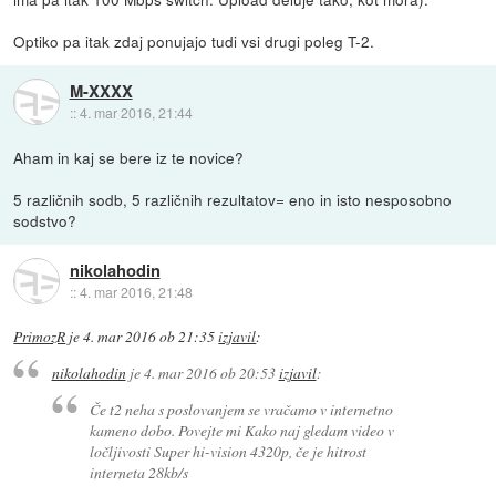
Optiko pa itak zdaj ponujajo tudi vsi drugi poleg T-2.
M-XXXX
::
4. mar 2016, 21:44
Aham in kaj se bere iz te novice?
5 različnih sodb, 5 različnih rezultatov= eno in isto nesposobno
sodstvo?
nikolahodin
::
4. mar 2016, 21:48
PrimozR
je
4. mar 2016 ob 21:35
izjavil
:
nikolahodin
je
4. mar 2016 ob 20:53
izjavil
:
Če t2 neha s poslovanjem se vračamo v internetno
kameno dobo. Povejte mi Kako naj gledam video v
ločljivosti Super hi-vision 4320p, če je hitrost
interneta 28kb/s