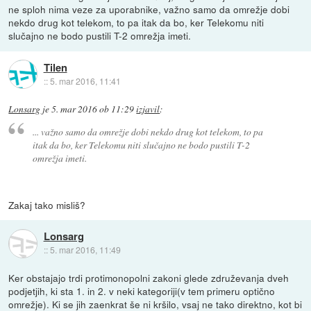
ne sploh nima veze za uporabnike, važno samo da omrežje dobi
nekdo drug kot telekom, to pa itak da bo, ker Telekomu niti
slučajno ne bodo pustili T-2 omrežja imeti.
Tilen
::
5. mar 2016, 11:41
Lonsarg
je
5. mar 2016 ob 11:29
izjavil
:
... važno samo da omrežje dobi nekdo drug kot telekom, to pa
itak da bo, ker Telekomu niti slučajno ne bodo pustili T-2
omrežja imeti.
Zakaj tako misliš?
Lonsarg
::
5. mar 2016, 11:49
Ker obstajajo trdi protimonopolni zakoni glede združevanja dveh
podjetjih, ki sta 1. in 2. v neki kategoriji(v tem primeru optično
omrežje). Ki se jih zaenkrat še ni kršilo, vsaj ne tako direktno, kot bi