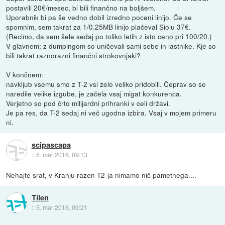
postavili 20€/mesec, bi bili finančno na boljšem.
Uporabnik bi pa še vedno dobil izredno poceni linijo. Če se
spomnim, sem takrat za 1/0.25MB linijo plačeval Siolu 37€.
(Recimo, da sem šele sedaj po toliko letih z isto ceno pri 100/20.)
V glavnem; z dumpingom so uničevali sami sebe in lastnike. Kje so
bili takrat raznorazni finančni strokovnjaki?
V končnem:
navkljub vsemu smo z T-2 vsi zelo veliko pridobili. Čeprav so se
naredile velike izgube, je začela vsaj migat konkurenca.
Verjetno so pod črto milijardni prihranki v celi državi.
Je pa res, da T-2 sedaj ni več ugodna izbira. Vsaj v mojem primeru
ni.
scipascapa
::
5. mar 2016, 09:13
Nehajte srat, v Kranju razen T2-ja nimamo nič pametnega....
Tilen
::
5. mar 2016, 09:21