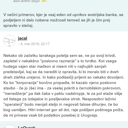
naši dobro znajo
.
V večini primerov, kjer je vsaj eden od upnikov avstrijska banka, se
podjetjem ni dalo nobene možnosti temveč se jih je čim prej
spravilo v stečaj.
jacal
::
4. mar 2016, 22:17
Nekako ob začetku lanskega poletja sem se, ne po svoji krivdi,
zapletel v nekakšno "poslovno razmerje" s to tvrdko. Kot vsega
hudega vajen star mačkon si nisem niti v najhujših sanjah
predstavljal, kaj se da narediti iz opravila, ki bi moralo biti v dveh
dneh zlahka urejeno. In kako podlasičji prijemi so nekako dovoljeni.
Ko bo "korporacija" končno propadla, bi kazalo njeno poslovno
stavbo - če jo (še) ima - za vselej pokriti s černobilskim pokrovom,
"menedžerje" pa itak čaka v peklu nadstropje, le za pol etaže višje
od tistega za izdajalce in posiljevalce otrok. Nesposobni lažnivi
"operaterji" bodo menjali steljo in negovali falose dihurjev, če bo
bog usmiljen. Hitri internet gor ali dol, raje pošiljam poštnega polža,
da mi prinese vsak bit podatkov posebej iz Urugvaja.
LeQuack