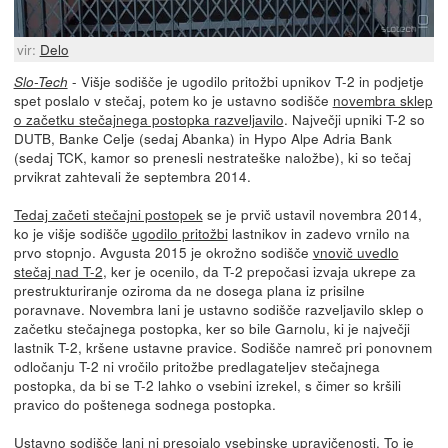
vir:
Delo
- Višje sodišče je ugodilo pritožbi upnikov T-2 in podjetje
Slo-Tech
spet poslalo v stečaj, potem ko je ustavno sodišče
novembra sklep
o začetku stečajnega postopka razveljavilo
. Največji upniki T-2 so
DUTB, Banke Celje (sedaj Abanka) in Hypo Alpe Adria Bank
(sedaj TCK, kamor so prenesli nestrateške naložbe), ki so tečaj
prvikrat zahtevali že septembra 2014.
Tedaj začeti stečajni postopek
se je prvič ustavil novembra 2014,
ko je višje sodišče
ugodilo pritožbi
lastnikov in zadevo vrnilo na
prvo stopnjo. Avgusta 2015 je okrožno sodišče
vnovič uvedlo
stečaj nad T-2
, ker je ocenilo, da T-2 prepočasi izvaja ukrepe za
prestrukturiranje oziroma da ne dosega plana iz prisilne
poravnave. Novembra lani je ustavno sodišče razveljavilo sklep o
začetku stečajnega postopka, ker so bile Garnolu, ki je največji
lastnik T-2, kršene ustavne pravice. Sodišče namreč pri ponovnem
odločanju T-2 ni vročilo pritožbe predlagateljev stečajnega
postopka, da bi se T-2 lahko o vsebini izrekel, s čimer so kršili
pravico do poštenega sodnega postopka.
Ustavno sodišče lani ni presojalo vsebinske upravičenosti. To je