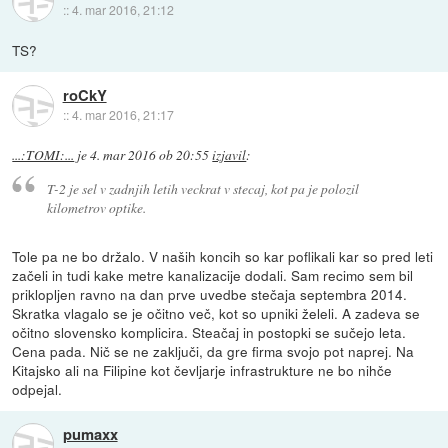
::
4. mar 2016, 21:12
TS?
roCkY
::
4. mar 2016, 21:17
...:TOMI:...
je
4. mar 2016 ob 20:55
izjavil
:
T-2 je sel v zadnjih letih veckrat v stecaj, kot pa je polozil
kilometrov optike.
Tole pa ne bo držalo. V naših koncih so kar poflikali kar so pred leti
začeli in tudi kake metre kanalizacije dodali. Sam recimo sem bil
priklopljen ravno na dan prve uvedbe stečaja septembra 2014.
Skratka vlagalo se je očitno več, kot so upniki želeli. A zadeva se
očitno slovensko komplicira. Steačaj in postopki se sučejo leta.
Cena pada. Nič se ne zaključi, da gre firma svojo pot naprej. Na
Kitajsko ali na Filipine kot čevljarje infrastrukture ne bo nihče
odpejal.
pumaxx