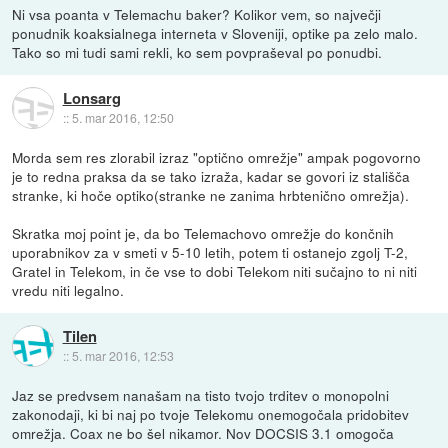
Ni vsa poanta v Telemachu baker? Kolikor vem, so največji
ponudnik koaksialnega interneta v Sloveniji, optike pa zelo malo.
Tako so mi tudi sami rekli, ko sem povpraševal po ponudbi.
Lonsarg
::
5. mar 2016, 12:50
Morda sem res zlorabil izraz "optično omrežje" ampak pogovorno
je to redna praksa da se tako izraža, kadar se govori iz stališča
stranke, ki hoče optiko(stranke ne zanima hrbtenično omrežja).
Skratka moj point je, da bo Telemachovo omrežje do končnih
uporabnikov za v smeti v 5-10 letih, potem ti ostanejo zgolj T-2,
Gratel in Telekom, in če vse to dobi Telekom niti sučajno to ni niti
vredu niti legalno.
Tilen
::
5. mar 2016, 12:53
Jaz se predvsem nanašam na tisto tvojo trditev o monopolni
zakonodaji, ki bi naj po tvoje Telekomu onemogočala pridobitev
omrežja. Coax ne bo šel nikamor. Nov DOCSIS 3.1 omogoča