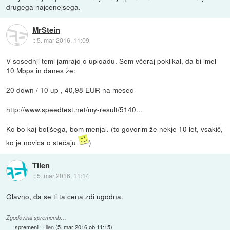
drugega najcenejsega.
MrStein
::
5. mar 2016, 11:09
V sosednji temi jamrajo o uploadu. Sem včeraj poklikal, da bi imel
10 Mbps in danes že:
20 down / 10 up , 40,98 EUR na mesec
http://www.speedtest.net/my-result/5140...
Ko bo kaj boljšega, bom menjal. (to govorim že nekje 10 let, vsakič,
ko je novica o stečaju
)
Tilen
::
5. mar 2016, 11:14
Glavno, da se ti ta cena zdi ugodna.
Zgodovina sprememb…
spremenil:
Tilen
(
5. mar 2016 ob 11:15
)