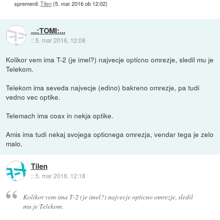
spremenil:
Tilen
(
5. mar 2016 ob 12:02
)
...:TOMI:...
::
5. mar 2016, 12:08
Kolikor vem ima T-2 (je imel?) najvecje opticno omrezje, sledil mu je
Telekom.
Telekom ima seveda najvecje (edino) bakreno omrezje, pa tudi
vedno vec optike.
Telemach ima coax in nekja optike.
Amis ima tudi nekaj svojega opticnega omrezja, vendar tega je zelo
malo.
Tilen
::
5. mar 2016, 12:18
Kolikor vem ima T-2 (je imel?) najvecje opticno omrezje, sledil
mu je Telekom.