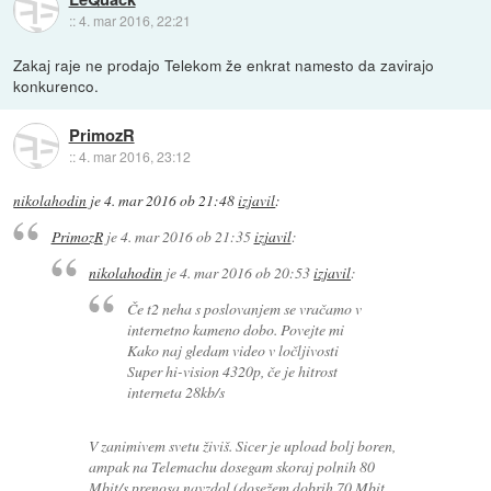
::
4. mar 2016, 22:21
Zakaj raje ne prodajo Telekom že enkrat namesto da zavirajo
konkurenco.
PrimozR
::
4. mar 2016, 23:12
nikolahodin
je
4. mar 2016 ob 21:48
izjavil
:
PrimozR
je
4. mar 2016 ob 21:35
izjavil
:
nikolahodin
je
4. mar 2016 ob 20:53
izjavil
:
Če t2 neha s poslovanjem se vračamo v
internetno kameno dobo. Povejte mi
Kako naj gledam video v ločljivosti
Super hi-vision 4320p, če je hitrost
interneta 28kb/s
V zanimivem svetu živiš. Sicer je upload bolj boren,
ampak na Telemachu dosegam skoraj polnih 80
Mbit/s prenosa navzdol (dosežem dobrih 70 Mbit,