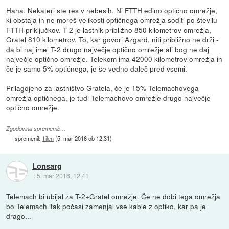
Haha. Nekateri ste res v nebesih. Ni FTTH edino optično omrežje,
ki obstaja in ne moreš velikosti optičnega omrežja soditi po številu
FTTH priključkov. T-2 je lastnik približno 850 kilometrov omrežja,
Gratel 810 kilometrov. To, kar govori Azgard, niti približno ne drži -
da bi naj imel T-2 drugo največje optično omrežje ali bog ne daj
največje optično omrežje. Telekom ima 42000 kilometrov omrežja in
če je samo 5% optičnega, je še vedno daleč pred vsemi.
Prilagojeno za lastništvo Gratela, če je 15% Telemachovega
omrežja optičnega, je tudi Telemachovo omrežje drugo največje
optično omrežje.
Zgodovina sprememb…
spremenil:
Tilen
(
5. mar 2016 ob 12:31
)
Lonsarg
::
5. mar 2016, 12:41
Telemach bi ubijal za T-2+Gratel omrežje. Če ne dobi tega omrežja
bo Telemach itak počasi zamenjal vse kable z optiko, kar pa je
drago...