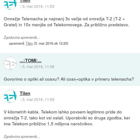
::
5. mar 2016, 11:53
Omrežje Telemacha je najmanj 3x večje od omrežja T-2 (T-2 +
Gratel) in 10x manjše od Telekomovega. Za približno predstavo.
Zgodovina sprememb…
spremenil:
Tilen
(
5. mar 2016 ob 12:20
)
...:TOMI:...
::
5. mar 2016, 11:58
Govorimo o optiki ali coaxu? Ali coax+optika v primeru telemacha?
Tilen
::
5. mar 2016, 11:59
V kilometrih kabla. Telekom lahko povsem legitimno pride do
omrežja T-2, tako kot vsi ostali. Uporabniki so druga zgodba, ker
ima Telekom približno 1,5 milijona naročnikov.
Zgodovina sprememb…