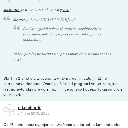
WamPIRe-
je
4. mar 2016 ob 20:34
izjavil
:
koyotee
je
4. mar 2016 ob 20:32
izjavil
:
Lani sem gledal pakete t2, porazne kombinacije tv
programov, ogled nazaj za doplacilo, hd signal za
doplacilo,...
In kdo posebej ne računa HD programov, če ne računaš SLO 1
in 2?
Slo 1 in 2 v hd sta zračunana v rtv naročnini zato jih t2 ne
zaračunava dodatno. Ostali plačljivi hd programi so pa zato, ker
lastniki avtorskih pravic in raznih licenc tako hočejo. Tukaj so v igri
veliki evri.
nikolahodin
::
4. mar 2016, 20:53
Če t2 neha s poslovanjem se vračamo v internetno kameno dobo.