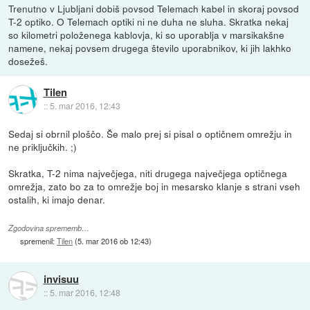
Trenutno v Ljubljani dobiš povsod Telemach kabel in skoraj povsod
T-2 optiko. O Telemach optiki ni ne duha ne sluha. Skratka nekaj
so kilometri položenega kablovja, ki so uporablja v marsikakšne
namene, nekaj povsem drugega število uporabnikov, ki jih lakhko
dosežeš.
Tilen
::
5. mar 2016, 12:43
Sedaj si obrnil ploščo. Še malo prej si pisal o optičnem omrežju in
ne priključkih. ;)
Skratka, T-2 nima največjega, niti drugega največjega optičnega
omrežja, zato bo za to omrežje boj in mesarsko klanje s strani vseh
ostalih, ki imajo denar.
Zgodovina sprememb…
spremenil:
Tilen
(
5. mar 2016 ob 12:43
)
invisuu
::
5. mar 2016, 12:48