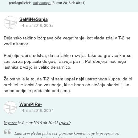
predlagal izbris:
scipascapa
(
5. mar 2016 ob 09:11
)
SeMiNeSanja
::
4. mar 2016, 20:32
Dejansko takšno izčrpavajoče vegetiranje, kot vlada zdaj v T-2 ne
vodi nikamor.
Podjetje rabi sredstva, da se lahko razvija. Tako pa gre vse kar se
zasluži za poplačila dolgov, razvoja pa ni. Potrebujejo močnega
lastnika z vizijo in veliko denarnico.
Žalostno je le to, da T-2 ni sam uspel najti ustreznega kupca, da bi
prehitel te lobistične voluharje, ki se bodo ob stečaju okoristili, ko
se bo podjetje prodajalo pod ceno.
WamPIRe-
::
4. mar 2016, 20:34
koyotee
je
4. mar 2016 ob 20:32
izjavil
:
Lani sem gledal pakete t2, porazne kombinacije tv programov,