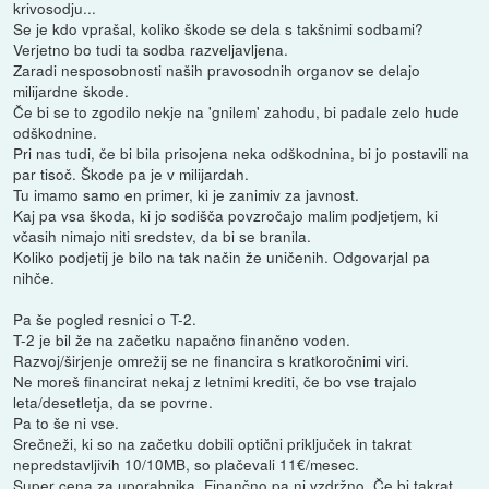
krivosodju...
Se je kdo vprašal, koliko škode se dela s takšnimi sodbami?
Verjetno bo tudi ta sodba razveljavljena.
Zaradi nesposobnosti naših pravosodnih organov se delajo
milijardne škode.
Če bi se to zgodilo nekje na 'gnilem' zahodu, bi padale zelo hude
odškodnine.
Pri nas tudi, če bi bila prisojena neka odškodnina, bi jo postavili na
par tisoč. Škode pa je v milijardah.
Tu imamo samo en primer, ki je zanimiv za javnost.
Kaj pa vsa škoda, ki jo sodišča povzročajo malim podjetjem, ki
včasih nimajo niti sredstev, da bi se branila.
Koliko podjetij je bilo na tak način že uničenih. Odgovarjal pa
nihče.
Pa še pogled resnici o T-2.
T-2 je bil že na začetku napačno finančno voden.
Razvoj/širjenje omrežij se ne financira s kratkoročnimi viri.
Ne moreš financirat nekaj z letnimi krediti, če bo vse trajalo
leta/desetletja, da se povrne.
Pa to še ni vse.
Srečneži, ki so na začetku dobili optični priključek in takrat
nepredstavljivih 10/10MB, so plačevali 11€/mesec.
Super cena za uporabnika. Finančno pa ni vzdržno. Če bi takrat