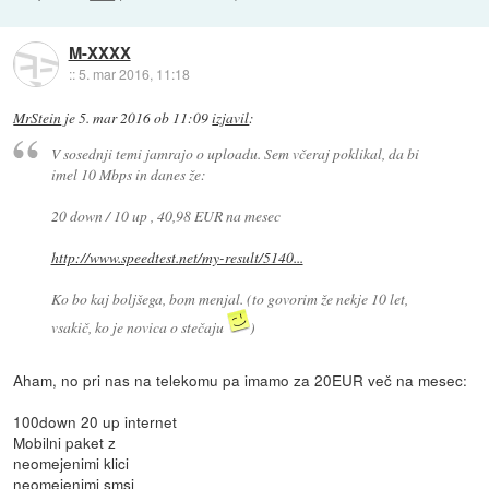
M-XXXX
::
5. mar 2016, 11:18
MrStein
je
5. mar 2016 ob 11:09
izjavil
:
V sosednji temi jamrajo o uploadu. Sem včeraj poklikal, da bi
imel 10 Mbps in danes že:
20 down / 10 up , 40,98 EUR na mesec
http://www.speedtest.net/my-result/5140...
Ko bo kaj boljšega, bom menjal. (to govorim že nekje 10 let,
vsakič, ko je novica o stečaju
)
Aham, no pri nas na telekomu pa imamo za 20EUR več na mesec:
100down 20 up internet
Mobilni paket z
neomejenimi klici
neomejenimi smsi