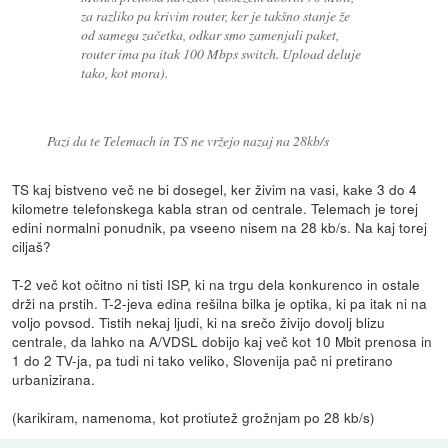
za razliko pa krivim router, ker je takšno stanje že
od samega začetka, odkar smo zamenjali paket,
router ima pa itak 100 Mbps switch. Upload deluje
tako, kot mora).
Pazi da te Telemach in TS ne vržejo nazaj na 28kb/s
TS kaj bistveno več ne bi dosegel, ker živim na vasi, kake 3 do 4
kilometre telefonskega kabla stran od centrale. Telemach je torej
edini normalni ponudnik, pa vseeno nisem na 28 kb/s. Na kaj torej
ciljaš?
T-2 več kot očitno ni tisti ISP, ki na trgu dela konkurenco in ostale
drži na prstih. T-2-jeva edina rešilna bilka je optika, ki pa itak ni na
voljo povsod. Tistih nekaj ljudi, ki na srečo živijo dovolj blizu
centrale, da lahko na A/VDSL dobijo kaj več kot 10 Mbit prenosa in
1 do 2 TV-ja, pa tudi ni tako veliko, Slovenija pač ni pretirano
urbanizirana.
(karikiram, namenoma, kot protiutež grožnjam po 28 kb/s)