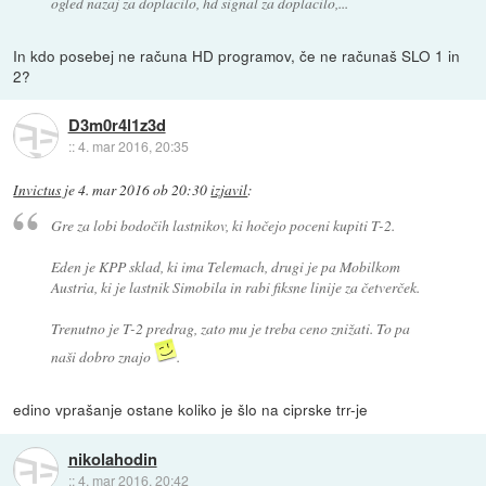
ogled nazaj za doplacilo, hd signal za doplacilo,...
In kdo posebej ne računa HD programov, če ne računaš SLO 1 in
2?
D3m0r4l1z3d
::
4. mar 2016, 20:35
Invictus
je
4. mar 2016 ob 20:30
izjavil
:
Gre za lobi bodočih lastnikov, ki hočejo poceni kupiti T-2.
Eden je KPP sklad, ki ima Telemach, drugi je pa Mobilkom
Austria, ki je lastnik Simobila in rabi fiksne linije za četverček.
Trenutno je T-2 predrag, zato mu je treba ceno znižati. To pa
naši dobro znajo
.
edino vprašanje ostane koliko je šlo na ciprske trr-je
nikolahodin
::
4. mar 2016, 20:42