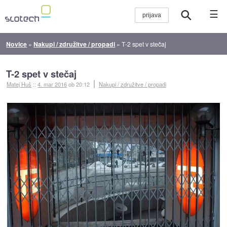
☰
Novice
»
Nakupi / združitve / propadi
»
T-2 spet v stečaj
T-2 spet v stečaj
Matej Huš
::
4. mar 2016
ob 20:12
Nakupi / združitve / propadi