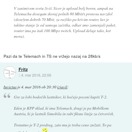
V zanimivem svetu živiš. Sicer je upload bolj boren, ampak na
Telemachu dosegam skoraj polnih 80 Mbit/s prenosa navzdol
(dosežem dobrih 70 Mbit, za razliko pa krivim router, ker je
takšno stanje že od samega začetka, odkar smo zamenjali paket,
router ima pa itak 100 Mbps switch. Upload deluje tako, kot
mora).
Pazi da te Telemach in TS ne vržejo nazaj na 28kb/s
Fritz
::
4. mar 2016, 22:06
Invictus
je
4. mar 2016 ob 20:30
izjavil
:
Gre za lobi bodočih lastnikov, ki hočejo poceni kupiti T-2.
Eden je KPP sklad, ki ima Telemach, drugi je pa Mobilkom
Austria, ki je lastnik Simobila in rabi fiksne linije za četverček.
Trenutno je T-2 predrag, zato mu je treba ceno znižati. To pa