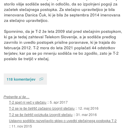
storilo višje sodišče sedaj in odločilo, da so izpolnjeni pogoji za
začetek stečajnega postopka. Za stečajno upraviteljico je bila
imenovana Danica Čuk, ki je bila že septembra 2014 imenovana
za stečajno upraviteljico.
Spomnimo, da je T-2 že leta 2009 stal pred stečajnim postopkom,
ki ga je tedaj zahteval Telekom Slovenije, a je sodišče predlog
zavrnilo in uvedlo postopek prisilne poravnave, ki je trajala do
februarja 2012. T-2 mora do leta 2021 poplačati 44 odstotkov
terjatev, kar pa se po mnenju sodišča ne bo zgodilo, zato je T-2
poslalo še tretjič v stečaj.
118 komentarjev
Preberite si še…
T-2 spet ni več v stečaju
::
5. apr 2017
T-2 se je še četrtič začasno izognil stečaju
::
12. maj 2016
T-2 se še četrtič poizkuša izogniti stečaju
::
31. mar 2016
Ustavno sodišče razveljavilo sklep o uvedbi stečajnega postopka T-2
::
11. nov 2015