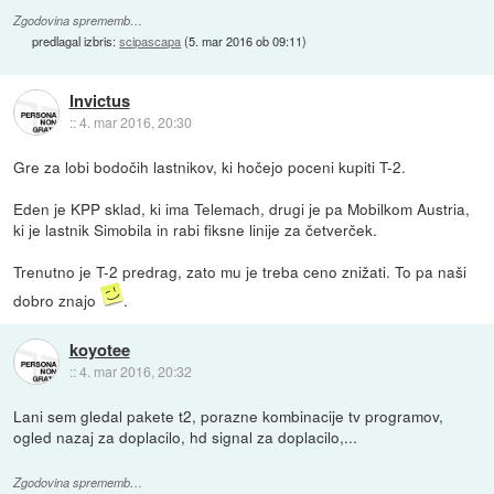
Zgodovina sprememb…
predlagal izbris:
scipascapa
(
5. mar 2016 ob 09:11
)
Invictus
::
4. mar 2016, 20:30
Gre za lobi bodočih lastnikov, ki hočejo poceni kupiti T-2.
Eden je KPP sklad, ki ima Telemach, drugi je pa Mobilkom Austria,
ki je lastnik Simobila in rabi fiksne linije za četverček.
Trenutno je T-2 predrag, zato mu je treba ceno znižati. To pa naši
dobro znajo
.
koyotee
::
4. mar 2016, 20:32
Lani sem gledal pakete t2, porazne kombinacije tv programov,
ogled nazaj za doplacilo, hd signal za doplacilo,...
Zgodovina sprememb…