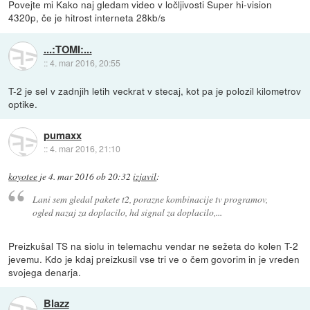
Povejte mi Kako naj gledam video v ločljivosti Super hi-vision
4320p, če je hitrost interneta 28kb/s
...:TOMI:...
::
4. mar 2016, 20:55
T-2 je sel v zadnjih letih veckrat v stecaj, kot pa je polozil kilometrov
optike.
pumaxx
::
4. mar 2016, 21:10
koyotee
je
4. mar 2016 ob 20:32
izjavil
:
Lani sem gledal pakete t2, porazne kombinacije tv programov,
ogled nazaj za doplacilo, hd signal za doplacilo,...
Preizkušal TS na siolu in telemachu vendar ne sežeta do kolen T-2
jevemu. Kdo je kdaj preizkusil vse tri ve o čem govorim in je vreden
svojega denarja.
Blazz