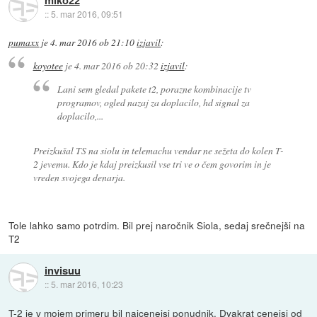
::
5. mar 2016, 09:51
pumaxx
je
4. mar 2016 ob 21:10
izjavil
:
koyotee
je
4. mar 2016 ob 20:32
izjavil
:
Lani sem gledal pakete t2, porazne kombinacije tv
programov, ogled nazaj za doplacilo, hd signal za
doplacilo,...
Preizkušal TS na siolu in telemachu vendar ne sežeta do kolen T-
2 jevemu. Kdo je kdaj preizkusil vse tri ve o čem govorim in je
vreden svojega denarja.
Tole lahko samo potrdim. Bil prej naročnik Siola, sedaj srečnejši na
T2
invisuu
::
5. mar 2016, 10:23
T-2 je v mojem primeru bil najcenejsi ponudnik. Dvakrat cenejsi od