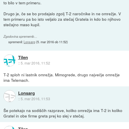
to bilo v tem primeru.
Drugo je, če se bo prodajalo zgolj T-2 naročnike in ne omrežje. V
tem primeru pa bo isto veljalo za stečaj Gratela in kdo bo njihovo
stečajno maso kupil.
Zgodovina sprememb…
spremenil:
Lonsarg
(
5. mar 2016 ob 11:52
)
Tilen
::
5. mar 2016, 11:52
T-2 sploh ni lastnik omrežja. Mimogrede, drugo največje omrežje
ima Telemach.
Lonsarg
::
5. mar 2016, 11:53
Še potekajo na sodiščih razprave, koliko omrežja ima T-2 in koliko
Gratel in obe firme greta prej ko slej v stečaj.
Tilen