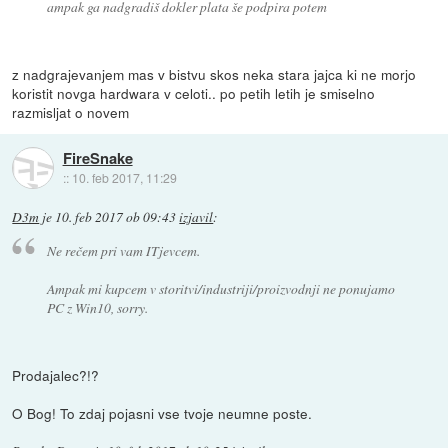
ampak ga nadgradiš dokler plata še podpira potem
z nadgrajevanjem mas v bistvu skos neka stara jajca ki ne morjo
koristit novga hardwara v celoti.. po petih letih je smiselno
razmisljat o novem
FireSnake
::
10. feb 2017, 11:29
D3m
je
10. feb 2017 ob 09:43
izjavil
:
Ne rečem pri vam ITjevcem.
Ampak mi kupcem v storitvi/industriji/proizvodnji ne ponujamo
PC z Win10, sorry.
Prodajalec?!?
O Bog! To zdaj pojasni vse tvoje neumne poste.