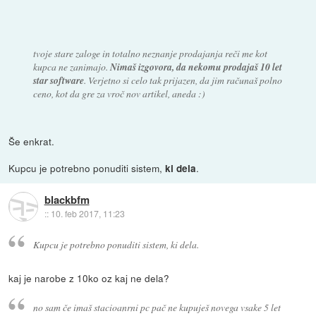
tvoje stare zaloge in totalno neznanje prodajanja reči me kot
kupca ne zanimajo.
Nimaš izgovora, da nekomu prodajaš 10 let
star software
. Verjetno si celo tak prijazen, da jim računaš polno
ceno, kot da gre za vroč nov artikel, aneda :)
Še enkrat.
Kupcu je potrebno ponuditi sistem,
.
ki dela
blackbfm
::
10. feb 2017, 11:23
Kupcu je potrebno ponuditi sistem, ki dela.
kaj je narobe z 10ko oz kaj ne dela?
no sam če imaš stacioanrni pc pač ne kupuješ novega vsake 5 let