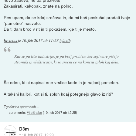
Zakasirati, kakopak, znate na polno.
Res upam, da se kdaj srečava in, da mi boš poskušal prodati tvoje
"pametne" nasvete.
Da ti dam brco v rit in ti pokažem, kje ti je mesto.
Invictus
je
10. feb 2017 ob 11:58
izjavil
:
Kar se pa tiče industrije, je pa bolj problem ker software pišejo
strojniki in električarji, ki so srečni če na konciu sploh kaj dela.
Še eden, ki ni napisal ene vrstice kode in je najbolj pameten.
A takšni kalibri, kot si ti, sploh kdaj potegnejo glavo iz riti?
Zgodovina sprememb…
spremenilo:
FireSnake
(
10. feb 2017 ob 12:25
)
D3m
::
10. feb 2017, 12:29