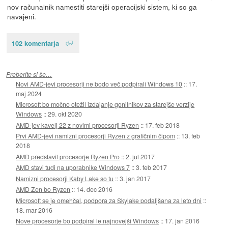
nov računalnik namestiti starejši operacijski sistem, ki so ga
navajeni.
102 komentarja
Preberite si še…
Novi AMD-jevi procesorji ne bodo več podpirali Windows 10
::
17.
maj 2024
Microsoft bo močno otežil izdajanje gonilnikov za starejše verzije
Windows
::
29. okt 2020
AMD-jev kavelj 22 z novimi procesorji Ryzen
::
17. feb 2018
Prvi AMD-jevi namizni procesorji Ryzen z grafičnim čipom
::
13. feb
2018
AMD predstavil procesorje Ryzen Pro
::
2. jul 2017
AMD stavi tudi na uporabnike Windows 7
::
3. feb 2017
Namizni procesorji Kaby Lake so tu
::
3. jan 2017
AMD Zen bo Ryzen
::
14. dec 2016
Microsoft se je omehčal, podpora za Skylake podaljšana za leto dni
::
18. mar 2016
Nove procesorje bo podpiral le najnovejši Windows
::
17. jan 2016