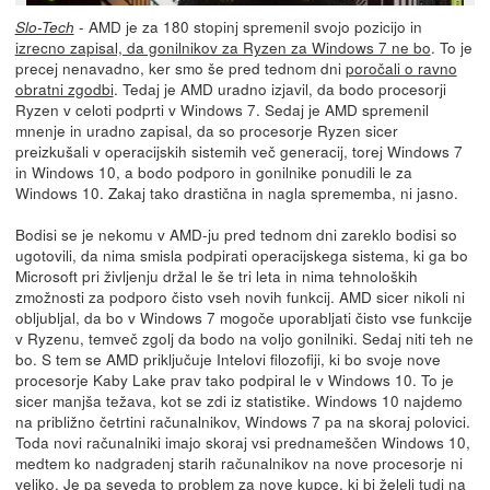
- AMD je za 180 stopinj spremenil svojo pozicijo in
Slo-Tech
izrecno zapisal, da gonilnikov za Ryzen za Windows 7 ne bo
. To je
precej nenavadno, ker smo še pred tednom dni
poročali o ravno
obratni zgodbi
. Tedaj je AMD uradno izjavil, da bodo procesorji
Ryzen v celoti podprti v Windows 7. Sedaj je AMD spremenil
mnenje in uradno zapisal, da so procesorje Ryzen sicer
preizkušali v operacijskih sistemih več generacij, torej Windows 7
in Windows 10, a bodo podporo in gonilnike ponudili le za
Windows 10. Zakaj tako drastična in nagla sprememba, ni jasno.
Bodisi se je nekomu v AMD-ju pred tednom dni zareklo bodisi so
ugotovili, da nima smisla podpirati operacijskega sistema, ki ga bo
Microsoft pri življenju držal le še tri leta in nima tehnoloških
zmožnosti za podporo čisto vseh novih funkcij. AMD sicer nikoli ni
obljubljal, da bo v Windows 7 mogoče uporabljati čisto vse funkcije
v Ryzenu, temveč zgolj da bodo na voljo gonilniki. Sedaj niti teh ne
bo. S tem se AMD priključuje Intelovi filozofiji, ki bo svoje nove
procesorje Kaby Lake prav tako podpiral le v Windows 10. To je
sicer manjša težava, kot se zdi iz statistike. Windows 10 najdemo
na približno četrtini računalnikov, Windows 7 pa na skoraj polovici.
Toda novi računalniki imajo skoraj vsi prednameščen Windows 10,
medtem ko nadgradenj starih računalnikov na nove procesorje ni
veliko. Je pa seveda to problem za nove kupce, ki bi želeli tudi na