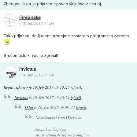
Zheegec je pa ja prijazen trgovec vključno z menoj.
FireSnake
::
10. feb 2017, 11:54
Tako prijazen, da ljudem prodajate zastarelo programsko opremo.
Srečen tisti, ki vas je zgrešil!
Invictus
::
10. feb 2017, 11:58
RegulusDraco
je
10. feb 2017 ob 10:25
izjavil
:
Invictus
je
10. feb 2017 ob 10:21
izjavil
:
D3m
je
10. feb 2017 ob 09:43
izjavil
:
Ne rečem pri vam ITjevcem.
Ampak mi kupcem v
storitvi/industriji/proizvodnji ne