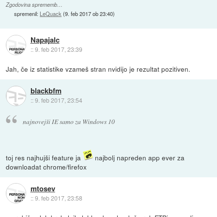
Zgodovina sprememb…
spremenil:
LeQuack
(
9. feb 2017 ob 23:40
)
Napajalc
::
9. feb 2017, 23:39
Jah, če iz statistike vzameš stran nvidijo je rezultat pozitiven.
blackbfm
::
9. feb 2017, 23:54
najnovejši IE samo za Windows 10
toj res najhujši feature ja
najbolj napreden app ever za
downloadat chrome/firefox
mtosev
::
9. feb 2017, 23:58