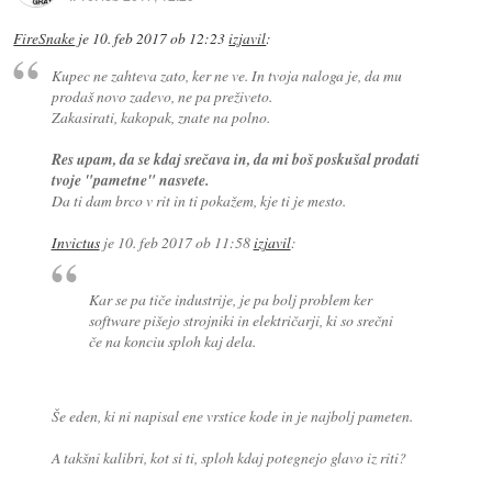
FireSnake
je
10. feb 2017 ob 12:23
izjavil
:
Kupec ne zahteva zato, ker ne ve. In tvoja naloga je, da mu
prodaš novo zadevo, ne pa preživeto.
Zakasirati, kakopak, znate na polno.
Res upam, da se kdaj srečava in, da mi boš poskušal prodati
tvoje "pametne" nasvete.
Da ti dam brco v rit in ti pokažem, kje ti je mesto.
Invictus
je
10. feb 2017 ob 11:58
izjavil
:
Kar se pa tiče industrije, je pa bolj problem ker
software pišejo strojniki in električarji, ki so srečni
če na konciu sploh kaj dela.
Še eden, ki ni napisal ene vrstice kode in je najbolj pameten.
A takšni kalibri, kot si ti, sploh kdaj potegnejo glavo iz riti?