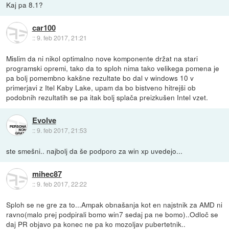
Kaj pa 8.1?
car100
::
9. feb 2017, 21:21
Mislim da ni nikol optimalno nove komponente držat na stari
programski opremi, tako da to sploh nima tako velikega pomena je
pa bolj pomembno kakšne rezultate bo dal v windows 10 v
primerjavi z Itel Kaby Lake, upam da bo bistveno hitrejši ob
podobnih rezultatih se pa itak bolj splača preizkušen Intel vzet.
Evolve
::
9. feb 2017, 21:53
ste smešni.. najbolj da še podporo za win xp uvedejo...
mihec87
::
9. feb 2017, 22:22
Sploh se ne gre za to...Ampak obnašanja kot en najstnik za AMD ni
ravno(malo prej podpirali bomo win7 sedaj pa ne bomo)..Odloč se
daj PR objavo pa konec ne pa ko mozoljav pubertetnik..