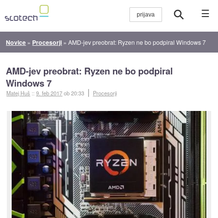
☰
Novice
»
Procesorji
»
AMD-jev preobrat: Ryzen ne bo podpiral Windows 7
AMD-jev preobrat: Ryzen ne bo podpiral
Windows 7
Matej Huš
::
9. feb 2017
ob 20:33
Procesorji