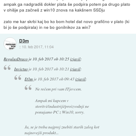
ampak ga nadgradiš dokler plata še podpira potem pa drugo plato
v ohišje pa začneš z win10 znova na kakšnem SSDju
zato me kar skrbi kaj bo ko bom hotel dat novo grafično v plato (ki
bi jo še podpirala) in ne bo gonilnikov za win7
D3m
::
10. feb 2017, 11:04
RegulusDraco
je
10. feb 2017 ob 10:25
izjavil
:
Invictus
je
10. feb 2017 ob 10:21
izjavil
:
D3m
je
10. feb 2017 ob 09:43
izjavil
:
Ne rečem pri vam ITjevcem.
Ampak mi kupcem v
storitvi/industriji/proizvodnji ne
ponujamo PC z Win10, sorry.
Ja, se je treba najprej znebiti starih zalog kot
najnovejši produkt...