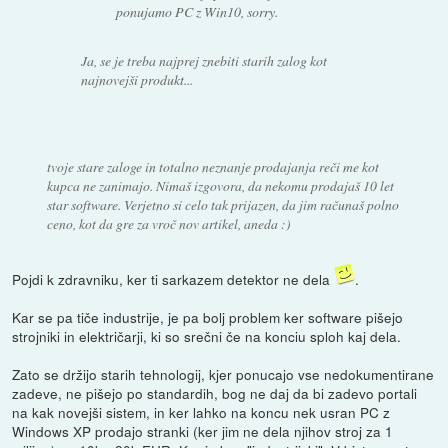
ponujamo PC z Win10, sorry.
Ja, se je treba najprej znebiti starih zalog kot
najnovejši produkt...
tvoje stare zaloge in totalno neznanje prodajanja reči me kot
kupca ne zanimajo. Nimaš izgovora, da nekomu prodajaš 10 let
star software. Verjetno si celo tak prijazen, da jim računaš polno
ceno, kot da gre za vroč nov artikel, aneda :)
Pojdi k zdravniku, ker ti sarkazem detektor ne dela
.
Kar se pa tiče industrije, je pa bolj problem ker software pišejo
strojniki in električarji, ki so srečni če na konciu sploh kaj dela.
Zato se držijo starih tehnologij, kjer ponucajo vse nedokumentirane
zadeve, ne pišejo po standardih, bog ne daj da bi zadevo portali
na kak novejši sistem, in ker lahko na koncu nek usran PC z
Windows XP prodajo stranki (ker jim ne dela njihov stroj za 1