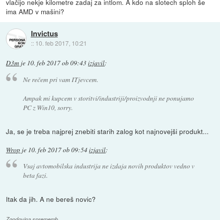
vlačijo nekje kilometre zadaj za intlom. A kdo na slotech sploh še
ima AMD v mašini?
Invictus
::
10. feb 2017, 10:21
D3m
je
10. feb 2017 ob 09:43
izjavil
:
Ne rečem pri vam ITjevcem.
Ampak mi kupcem v storitvi/industriji/proizvodnji ne ponujamo
PC z Win10, sorry.
Ja, se je treba najprej znebiti starih zalog kot najnovejši produkt...
Wrop
je
10. feb 2017 ob 09:54
izjavil
:
Vsaj avtomobilska industrija ne izdaja novih produktov vedno v
beta fazi.
Itak da jih. A ne bereš novic?
Zgodovina sprememb…