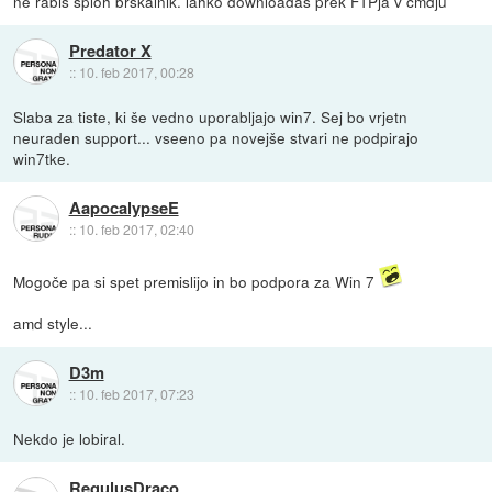
ne rabiš sploh brskalnik. lahko downloadaš prek FTPja v cmdju
Predator X
::
10. feb 2017, 00:28
Slaba za tiste, ki še vedno uporabljajo win7. Sej bo vrjetn
neuraden support... vseeno pa novejše stvari ne podpirajo
win7tke.
AapocalypseE
::
10. feb 2017, 02:40
Mogoče pa si spet premislijo in bo podpora za Win 7
amd style...
D3m
::
10. feb 2017, 07:23
Nekdo je lobiral.
RegulusDraco