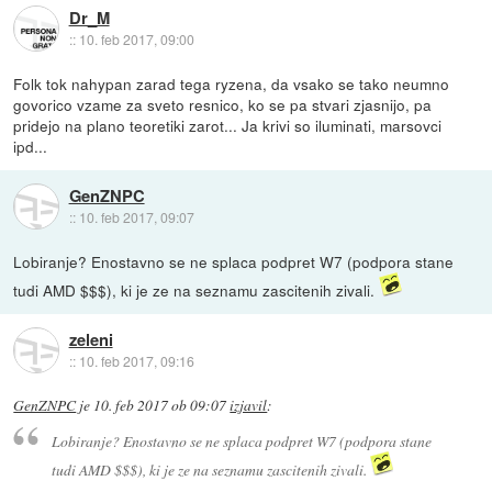
Dr_M
::
10. feb 2017, 09:00
Folk tok nahypan zarad tega ryzena, da vsako se tako neumno
govorico vzame za sveto resnico, ko se pa stvari zjasnijo, pa
pridejo na plano teoretiki zarot... Ja krivi so iluminati, marsovci
ipd...
GenZNPC
::
10. feb 2017, 09:07
Lobiranje? Enostavno se ne splaca podpret W7 (podpora stane
tudi AMD $$$), ki je ze na seznamu zascitenih zivali.
zeleni
::
10. feb 2017, 09:16
GenZNPC
je
10. feb 2017 ob 09:07
izjavil
:
Lobiranje? Enostavno se ne splaca podpret W7 (podpora stane
tudi AMD $$$), ki je ze na seznamu zascitenih zivali.