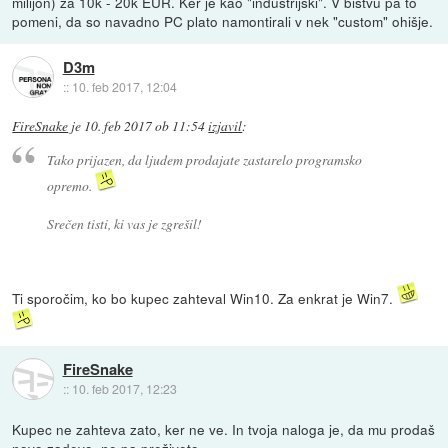
milijon) za 10k - 20k EUR. Ker je kao "industrijski". V bistvu pa to
pomeni, da so navadno PC plato namontirali v nek "custom" ohišje.
D3m
::
10. feb 2017, 12:04
FireSnake
je
10. feb 2017 ob 11:54
izjavil
:
Tako prijazen, da ljudem prodajate zastarelo programsko
opremo.
Srečen tisti, ki vas je zgrešil!
Ti sporočim, ko bo kupec zahteval Win10. Za enkrat je Win7.
FireSnake
::
10. feb 2017, 12:23
Kupec ne zahteva zato, ker ne ve. In tvoja naloga je, da mu prodaš
novo zadevo, ne pa preživeto.