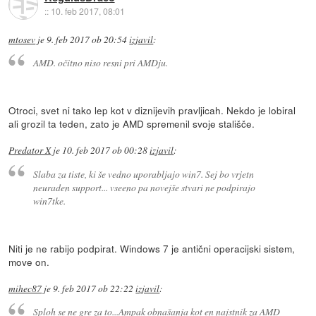
::
10. feb 2017, 08:01
mtosev
je
9. feb 2017 ob 20:54
izjavil
:
AMD. očitno niso resni pri AMDju.
Otroci, svet ni tako lep kot v diznijevih pravljicah. Nekdo je lobiral
ali grozil ta teden, zato je AMD spremenil svoje stališče.
Predator X
je
10. feb 2017 ob 00:28
izjavil
:
Slaba za tiste, ki še vedno uporabljajo win7. Sej bo vrjetn
neuraden support... vseeno pa novejše stvari ne podpirajo
win7tke.
Niti je ne rabijo podpirat. Windows 7 je antični operacijski sistem,
move on.
mihec87
je
9. feb 2017 ob 22:22
izjavil
:
Sploh se ne gre za to...Ampak obnašanja kot en najstnik za AMD