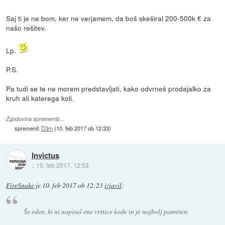
Saj ti je ne bom, ker ne verjamem, da boš skeširal 200-500k € za
našo rešitev.
Lp.
P.S.
Pa tudi se te ne morem predstavljati, kako odvrneš prodajalko za
kruh ali katerega koli.
Zgodovina sprememb…
spremenil:
D3m
(
10. feb 2017 ob 12:33
)
Invictus
::
10. feb 2017, 12:53
FireSnake
je
10. feb 2017 ob 12:23
izjavil
:
Še eden, ki ni napisal ene vrstice kode in je najbolj pameten.