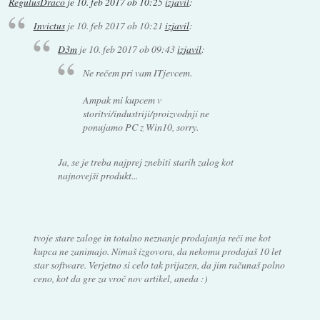
RegulusDraco
je
10. feb 2017 ob 10:25
izjavil
:
Invictus
je
10. feb 2017 ob 10:21
izjavil
:
D3m
je
10. feb 2017 ob 09:43
izjavil
:
Ne rečem pri vam ITjevcem.
Ampak mi kupcem v
storitvi/industriji/proizvodnji ne
ponujamo PC z Win10, sorry.
Ja, se je treba najprej znebiti starih zalog kot
najnovejši produkt...
tvoje stare zaloge in totalno neznanje prodajanja reči me kot
kupca ne zanimajo. Nimaš izgovora, da nekomu prodajaš 10 let
star software. Verjetno si celo tak prijazen, da jim računaš polno
ceno, kot da gre za vroč nov artikel, aneda :)