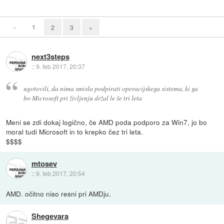
«
1
2
3
»
next3steps
::
9. feb 2017, 20:37
ugotovili, da nima smisla podpirati operacijskega sistema, ki ga
bo Microsoft pri življenju držal le še tri leta
Meni se zdi dokaj logično, če AMD poda podporo za Win7, jo bo
moral tudi Microsoft in to krepko čez tri leta.
$$$$
mtosev
::
9. feb 2017, 20:54
AMD. očitno niso resni pri AMDju.
Shegevara