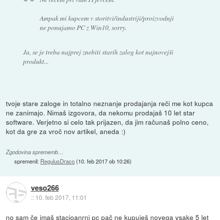
Ampak mi kupcem v storitvi/industriji/proizvodnji
ne ponujamo PC z Win10, sorry.
Ja, se je treba najprej znebiti starih zalog kot najnovejši
produkt...
tvoje stare zaloge in totalno neznanje prodajanja reči me kot kupca
ne zanimajo. Nimaš izgovora, da nekomu prodajaš 10 let star
software. Verjetno si celo tak prijazen, da jim računaš polno ceno,
kot da gre za vroč nov artikel, aneda :)
Zgodovina sprememb…
spremenil:
RegulusDraco
(
10. feb 2017 ob 10:26
)
veso266
::
10. feb 2017, 11:01
no sam če imaš stacioanrni pc pač ne kupuješ novega vsake 5 let