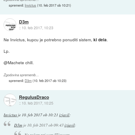
spremenil:
Invictus
(
10. feb 2017 ob 10:21
)
D3m
::
10. feb 2017, 10:23
Ne Invictus, kupcu je potrebno ponuditi sistem,
.
ki dela
Lp.
@Machete chill.
Zgodovina sprememb…
spremenil:
D3m
(
10. feb 2017 ob 10:23
)
RegulusDraco
::
10. feb 2017, 10:25
Invictus
je
10. feb 2017 ob 10:21
izjavil
:
D3m
je
10. feb 2017 ob 09:43
izjavil
:
Ne rečem pri vam ITjevcem.