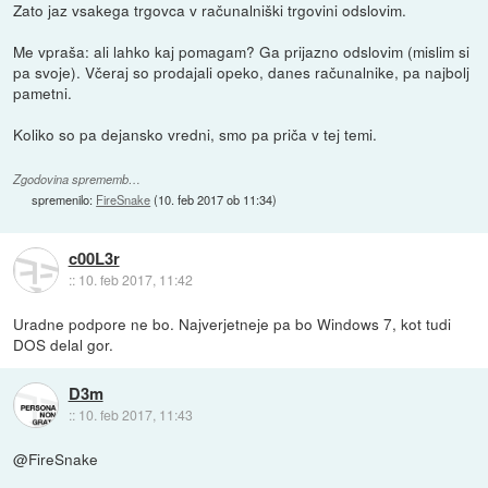
Zato jaz vsakega trgovca v računalniški trgovini odslovim.
Me vpraša: ali lahko kaj pomagam? Ga prijazno odslovim (mislim si
pa svoje). Včeraj so prodajali opeko, danes računalnike, pa najbolj
pametni.
Koliko so pa dejansko vredni, smo pa priča v tej temi.
Zgodovina sprememb…
spremenilo:
FireSnake
(
10. feb 2017 ob 11:34
)
c00L3r
::
10. feb 2017, 11:42
Uradne podpore ne bo. Najverjetneje pa bo Windows 7, kot tudi
DOS delal gor.
D3m
::
10. feb 2017, 11:43
@FireSnake