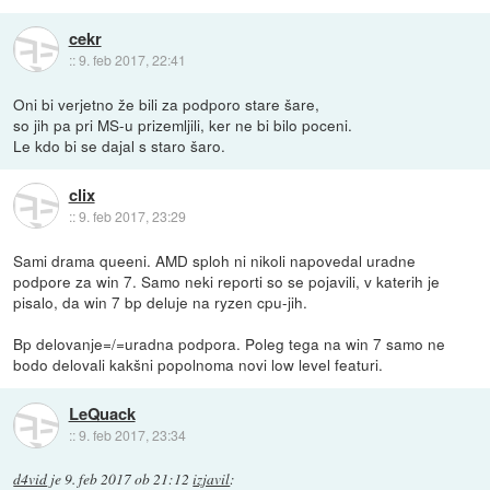
cekr
::
9. feb 2017, 22:41
Oni bi verjetno že bili za podporo stare šare,
so jih pa pri MS-u prizemljili, ker ne bi bilo poceni.
Le kdo bi se dajal s staro šaro.
clix
::
9. feb 2017, 23:29
Sami drama queeni. AMD sploh ni nikoli napovedal uradne
podpore za win 7. Samo neki reporti so se pojavili, v katerih je
pisalo, da win 7 bp deluje na ryzen cpu-jih.
Bp delovanje=/=uradna podpora. Poleg tega na win 7 samo ne
bodo delovali kakšni popolnoma novi low level featuri.
LeQuack
::
9. feb 2017, 23:34
d4vid
je
9. feb 2017 ob 21:12
izjavil
: