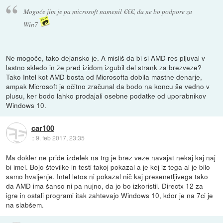
Mogoče jim je pa microsoft namenil €€€, da ne bo podpore za
Win7
Ne mogoče, tako dejansko je. A misliš da bi si AMD res pljuval v
lastno skledo in že pred izidom izgubil del strank za brezveze?
Tako Intel kot AMD bosta od Microsofta dobila mastne denarje,
ampak Microsoft je očitno zračunal da bodo na koncu še vedno v
plusu, ker bodo lahko prodajali osebne podatke od uporabnikov
Windows 10.
car100
::
9. feb 2017, 23:35
Ma dokler ne pride izdelek na trg je brez veze navajat nekaj kaj naj
bi imel. Bojo številke in testi takoj pokazal a je kej iz tega al je bilo
samo hvaljenje. Intel letos ni pokazal nič kaj presenetljivega tako
da AMD ima šanso ni pa nujno, da jo bo izkoristil. Directx 12 za
igre in ostali programi itak zahtevajo Windows 10, kdor je na 7ci je
na slabšem.