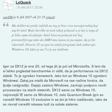
LeQuack
::
9. feb 2017, 23:36
car100
je
9. feb 2017 ob 23:35
izjavil
:
Ma dokler ne pride izdelek na trg je brez veze navajat nekaj kaj
naj bi imel. Bojo številke in testi takoj pokazal a je kej iz tega al
je bilo samo hvaljenje. Intel letos ni pokazal nič kaj
presenetljivega tako da AMD ima šanso ni pa nujno, da jo bo
izkoristil. Directx 12 za igre in ostali programi itak zahtevajo
Windows 10, kdor je na 7ci je na slabšem.
Iger za DX12 je ene 20, od tega jih je pol od Microsofta. S tem da
si lahko pogledaš benchamrke in vidiš, da je performance na DX12
slabši. To je zgrešen framework, tako kot so Windows 10 zgrešeni
Windowsi. Zakaj pa misliš da Microsoft na vse načine forsira, da
ljudje nadgradijo. Dajejo zastonj Windows, zavirajo podporo novih
procesorjev na starih sistemih, DX12 samo za Windows 10,
najnovejši IE samo za Windows 10, celo Quantum Break igro so
naredili Windows 10 exclusive in se jim je hitro maščevalo, tako da
so morali narediti release tudi za ostale sisteme.