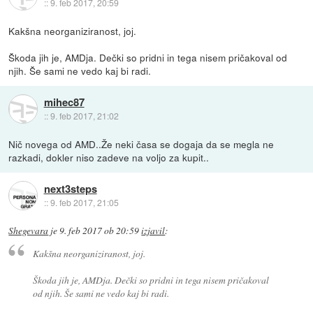
::
9. feb 2017, 20:59
Kakšna neorganiziranost, joj.
Škoda jih je, AMDja. Dečki so pridni in tega nisem pričakoval od
njih. Še sami ne vedo kaj bi radi.
mihec87
::
9. feb 2017, 21:02
Nič novega od AMD..Že neki časa se dogaja da se megla ne
razkadi, dokler niso zadeve na voljo za kupit..
next3steps
::
9. feb 2017, 21:05
Shegevara
je
9. feb 2017 ob 20:59
izjavil
:
Kakšna neorganiziranost, joj.
Škoda jih je, AMDja. Dečki so pridni in tega nisem pričakoval
od njih. Še sami ne vedo kaj bi radi.