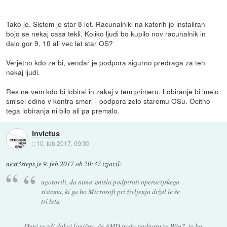
Tako je. Sistem je star 8 let. Racunalniki na katerih je instaliran
bojo se nekaj casa tekli. Koliko ljudi bo kupilo nov racunalnik in
dalo gor 9, 10 ali vec let star OS?
Verjetno kdo ze bi, vendar je podpora sigurno predraga za teh
nekaj ljudi.
Res ne vem kdo bi lobiral in zakaj v tem primeru. Lobiranje bi imelo
smisel edino v kontra smeri - podpora zelo staremu OSu. Ocitno
tega lobiranja ni bilo ali pa premalo.
Invictus
::
10. feb 2017, 09:39
next3steps
je
9. feb 2017 ob 20:37
izjavil
:
ugotovili, da nima smisla podpirati operacijskega
sistema, ki ga bo Microsoft pri življenju držal le še
tri leta
Meni se zdi dokaj logično, če AMD poda podporo za Win7, jo bo