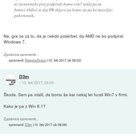
ni ravno(malo prej podpirali bomo win7 sedaj pa ne
bomo)..Odloč se daj PR objavo pa konec ne pa ko mozoljav
pubertetnik..
Ne, gre ze za to, da je nekdo poskrbel, da AMD ne bo podpiral
Windows 7.
Zgodovina sprememb…
spremenil:
RegulusDraco
(
10. feb 2017 ob 08:02
)
D3m
::
10. feb 2017, 08:05
Škoda. Sem pa mislil, da bomo še kar nekaj let furali Win7 v firmi.
Kako je pa z Win 8.1?
Zgodovina sprememb…
spremenil:
D3m
(
10. feb 2017 ob 08:06
)