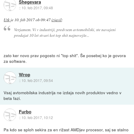
Shegevara
::
10. feb 2017, 09:48
Utk
je
10. feb 2017 ob 09:47
izjavil
:
Verjamem. Vi v industriji, predvsem avtomobilski, ste navajeni
prodajat 10 let stvari kot top shit najnovejše...
zato ker novo prav pogosto ni "top shit". Še posebej ko je govora
za software.
Wrop
::
10. feb 2017, 09:54
Vsaj avtomobilska industrija ne izdaja novih produktov vedno v
beta fazi.
Furbo
::
10. feb 2017, 10:12
Pa kdo se sploh sekira za en rižast AMDjev procesor, saj se stalno