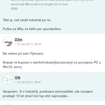
moral tudi Microsoft in to krepko čez tri leta.
$$$$
Tebi ja, celi ostali industriji pa ne.
Fučka za MSu za tistih par uporabnikov.
D3m
::
10. feb 2017, 09:43
Ne rečem pri vam ITjevcem.
Ampak mi kupcem v storitvi/industriji/proizvodnji ne ponujamo PC z
Win10, sorry.
Utk
::
10. feb 2017, 09:47
Verjamem. Vi v industriji, predvsem avtomobilski, ste navajeni
prodajat 10 let stvari kot top shit najnovejše...