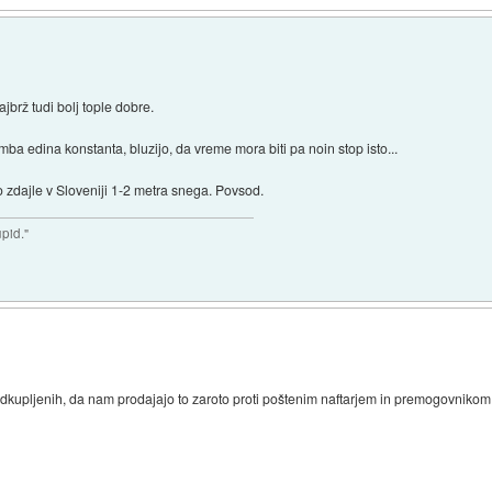
jbrž tudi bolj tople dobre.
ba edina konstanta, bluzijo, da vreme mora biti pa noin stop isto...
o zdajle v Sloveniji 1-2 metra snega. Povsod.
upid."
odkupljenih, da nam prodajajo to zaroto proti poštenim naftarjem in premogovnikom