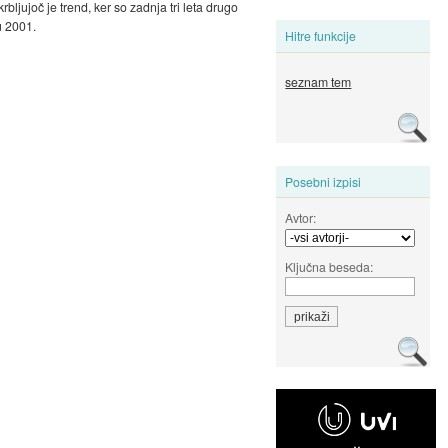
bljujoč je trend, ker so zadnja tri leta drugo
u 2001.
Hitre funkcije
seznam tem
Posebni izpisi
Avtor:
Ključna beseda: