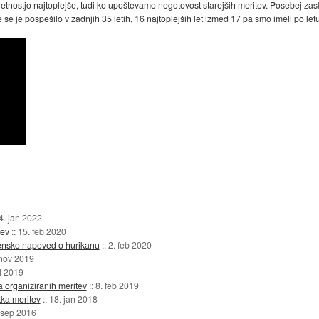
rjetnostjo najtoplejše, tudi ko upoštevamo negotovost starejših meritev. Posebej zaskr
se je pospešilo v zadnjih 35 letih, 16 najtoplejših let izmed 17 pa smo imeli po let
4. jan 2022
tev
::
15. feb 2020
emensko napoved o hurikanu
::
2. feb 2020
 nov 2019
ul 2019
a organiziranih meritev
::
8. feb 2019
tka meritev
::
18. jan 2018
 sep 2016