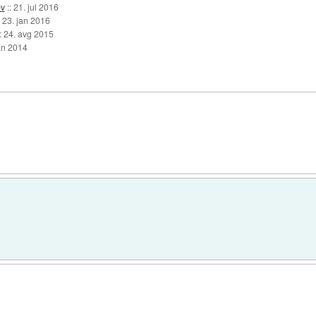
ev
::
21. jul 2016
:
23. jan 2016
::
24. avg 2015
an 2014