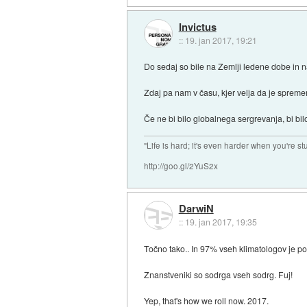
Invictus
::
19. jan 2017, 19:21
Do sedaj so bile na Zemlji ledene dobe in na
Zdaj pa nam v času, kjer velja da je spremem
Če ne bi bilo globalnega sergrevanja, bi bil
"Life is hard; it's even harder when you're st
http://goo.gl/2YuS2x
DarwiN
::
19. jan 2017, 19:35
Točno tako.. In 97% vseh klimatologov je p
Znanstveniki so sodrga vseh sodrg. Fuj!
Yep, that's how we roll now. 2017.