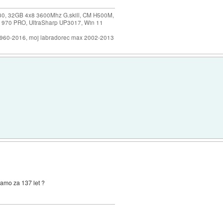
30, 32GB 4x8 3600Mhz G.skill, CM H500M,
 970 PRO, UltraSharp UP3017, Win 11
1960-2016, moj labradorec max 2002-2013
imamo za 137 let ?