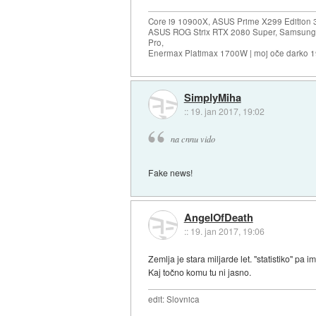
Core i9 10900X, ASUS Prime X299 Edition 
ASUS ROG Strix RTX 2080 Super, Samsung
Pro,
Enermax Platimax 1700W | moj oče darko 
SimplyMiha
::
19. jan 2017, 19:02
na cnnu vido
Fake news!
AngelOfDeath
::
19. jan 2017, 19:06
Zemlja je stara miljarde let. "statistiko" pa 
Kaj točno komu tu ni jasno.
edit: Slovnica