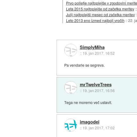
Prvo polletje najtoplejše v zgodovini merit
Leta 2015 najtoplejše od začetka meritev
:
Julij najtoplejši mesec od začetka meritev
Leto 2013 eno izmed najbolj vročih
::
22. j
SimplyMiha
::
19. jan 2017, 16:52
Pa vendarle se segreva.
mrTwelveTrees
::
19. jan 2017, 16:56
Tega ne moremo več ustavit.
imagodei
::
19. jan 2017, 17:02