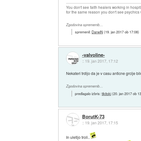
You don't see faith healers working in hospit
for the same reason you don't see psychics w
Zgodovina sprememb…
spremenil:
DarwiN
(
19. jan 2017 ob 17:08
)
-valvoline-
::
19. jan 2017, 17:12
Nekateri trdijo da je v casu anticne grcije b
Zgodovina sprememb…
predlagalo izbris:
tikitoki
(
20. jan 2017 ob 1
BorutK-73
::
19. jan 2017, 17:15
In uletijo troli..