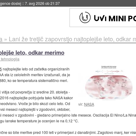
igence doslej
::
7. avg 2026 ob 21:37
a
»
Lani že tretjič zapovrstjo najtoplejše leto, odkar
oplejše leto, odkar merimo
 tehnologija
15
najtoplejše leto od začetka organiziranih
 sta iz celoletnih meritev izračunali, da je
1880, ko se temperatura sistematično meri.
išja od povprečja iz sredine 20. stoletja -
to 2016 najtoplejše potrjujeta tako NASA kakor
eodvisno. Vroče je bilo skozi celo leto. Od
vir:
NASA
 vsi meseci najtoplejši v zgodovini, oktober,
 meseci v zgodovini - gledano primerjalno iste mesece. Oscilacija El Nino/La Nina j
igu lanske temperature je ocenjen le na 0,12 °C.
e so bile meritve pred 100 leti v primerjavi z današnjimi. Zagotovo manj, ker nismo