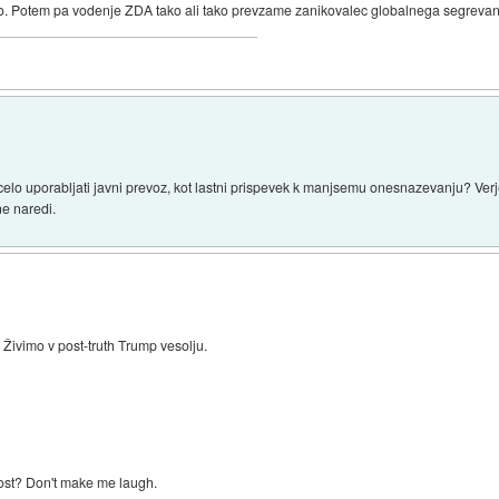
. Potem pa vodenje ZDA tako ali tako prevzame zanikovalec globalnega segrevanja
elo uporabljati javni prevoz, kot lastni prispevek k manjsemu onesnazevanju? Verj
ne naredi.
 Živimo v post-truth Trump vesolju.
ost? Don't make me laugh.