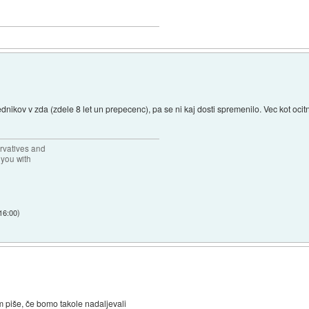
ednikov v zda (zdele 8 let un prepecenc), pa se ni kaj dosti spremenilo. Vec kot oci
rvatives and
 you with
 16:00
)
m piše, če bomo takole nadaljevali