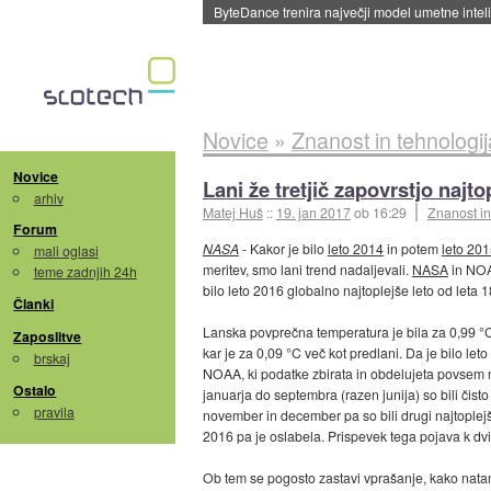
ByteDance trenira največji model umetne intel
Novice
»
Znanost in tehnologij
Novice
Lani že tretjič zapovrstjo najt
arhiv
Matej Huš
::
19. jan 2017
ob 16:29
Znanost in
Forum
NASA
- Kakor je bilo
leto 2014
in potem
leto 20
mali oglasi
meritev, smo lani trend nadaljevali.
NASA
in NOAA
teme zadnjih 24h
bilo leto 2016 globalno najtoplejše leto od leta 
Članki
Lanska povprečna temperatura je bila za 0,99 °C v
Zaposlitve
kar je za 0,09 °C več kot predlani. Da je bilo le
brskaj
NOAA, ki podatke zbirata in obdelujeta povsem n
Ostalo
januarja do septembra (razen junija) so bili čisto
pravila
november in december pa so bili drugi najtoplejši
2016 pa je oslabela. Prispevek tega pojava k dv
Ob tem se pogosto zastavi vprašanje, kako natančn