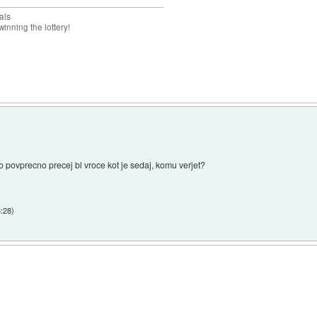
als
inning the lottery!
ilo povprecno precej bl vroce kot je sedaj, komu verjet?
3:28
)