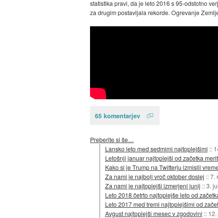
statistika pravi, da je leto 2016 s 95-odstotno ve
za drugim postavljala rekorde. Ogrevanje Zemlje 
65 komentarjev
Preberite si še…
Lansko leto med sedmimi najtoplejšimi
::
1
Letošnji januar najtoplejši od začetka meri
Kako si je Trump na Twitterju izmislil vr
Za nami je najbolj vroč oktober doslej
::
7.
Za nami je najtoplejši izmerjeni junij
::
3. j
Leto 2018 četrto najtoplejše leto od začetk
Leto 2017 med tremi najtoplejšimi od zače
Avgust najtoplejši mesec v zgodovini
::
12.