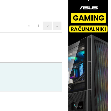
«
1
2
»