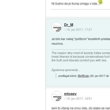
Ni čudno da je trump zmagu v zda.
Dr_M
::
19. jan 2017, 17:27
Je bilo kar nekaj "politicno" korektnih preds
neumna.
The reason why most of society hates conse
loves liberals is because conservatives hurt
the truth and liberals comfort you with lies.
Zgodovina sprememb…
predlagal izbris:
BigWhale
(
20. jan 2017 ob
mtosev
::
19. jan 2017, 18:51
sem to včeraj na cnnu vido. zlo slabo se na