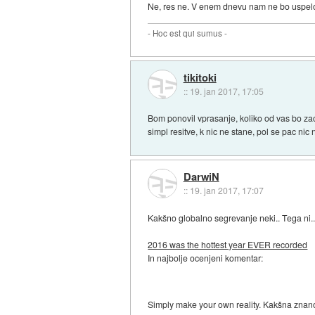
Ne, res ne. V enem dnevu nam ne bo uspelo
- Hoc est qui sumus -
tikitoki
::
19. jan 2017, 17:05
Bom ponovil vprasanje, koliko od vas bo zac
simpl resitve, k nic ne stane, pol se pac nic 
DarwiN
::
19. jan 2017, 17:07
Kakšno globalno segrevanje neki.. Tega ni..
2016 was the hottest year EVER recorded
In najbolje ocenjeni komentar:
Simply make your own reality. Kakšna znan