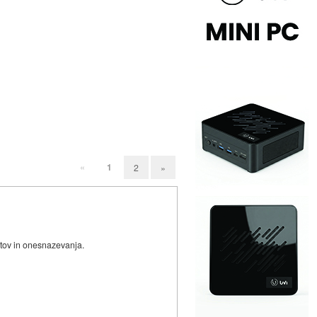
«
1
2
»
stov in onesnazevanja.