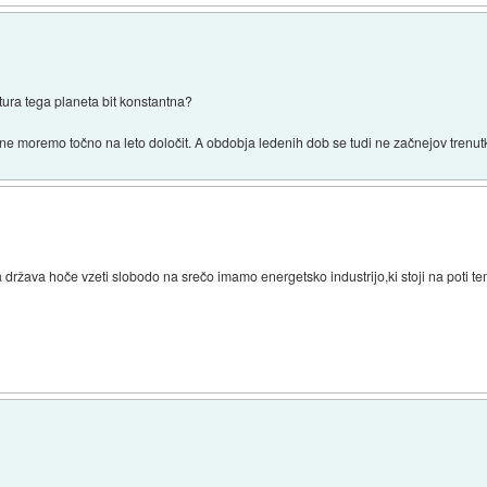
ura tega planeta bit konstantna?
a ne moremo točno na leto določit. A obdobja ledenih dob se tudi ne začnejov trenu
na država hoče vzeti slobodo na srečo imamo energetsko industrijo,ki stoji na poti t