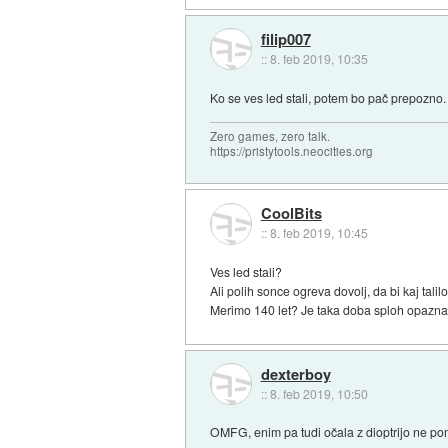
filip007
::
8. feb 2019, 10:35
Ko se ves led stali, potem bo pač prepozno
Zero games, zero talk.
https://pristytools.neocities.org
CoolBits
::
8. feb 2019, 10:45
Ves led stali?
Ali polih sonce ogreva dovolj, da bi kaj tal
Merimo 140 let? Je taka doba sploh opazn
dexterboy
::
8. feb 2019, 10:50
OMFG, enim pa tudi očala z dioptrijo ne pom