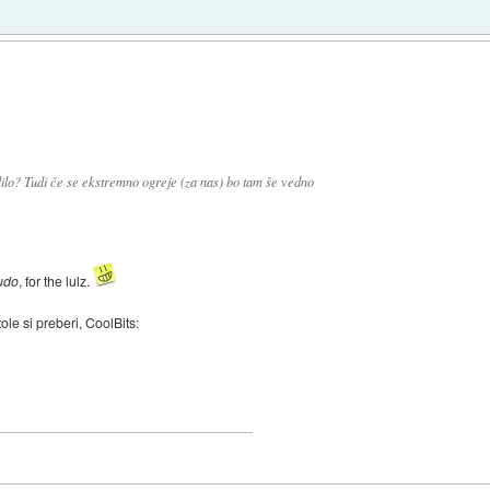
alilo? Tudi če se ekstremno ogreje (za nas) bo tam še vedno
udo
, for the lulz.
 tole si preberi, CoolBits: