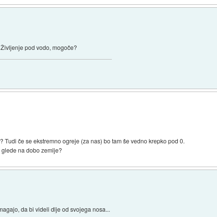
. Življenje pod vodo, mogoče?
ilo? Tudi če se ekstremno ogreje (za nas) bo tam še vedno krepko pod 0.
a glede na dobo zemlje?
agajo, da bi videli dlje od svojega nosa...