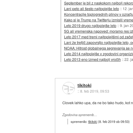
September je bil z naskokom najbolj reko
Lani peto ali šesto najtoplejše leto
::
12. ja
Koncentracije toplogrednih plinov v ozračj
Kako si je Trump na Twitterju izmislil vr
Leto 2019 drugo najtoplejše leto
::
9. jan 2
5G ali vremenska napoved: moramo res izb
Leto 2017 med tremi najtoplejšimi od zače
Lani že tretjič zapovrstjo najtoplejše leto,
NOAA: Hitrost globalnega segrevanja se 
Leto 2014 najtoplejše v zgodovini organizi
Leto 2013 eno izmed najbolj vročih
::
22. j
tikitoki
::
8. feb 2019, 09:53
Clovek lahko upa, da ne bo tako hudo, kot 
Zgodovina sprememb…
spremenilo:
tikitoki
(
8. feb 2019 ob 09:53
)