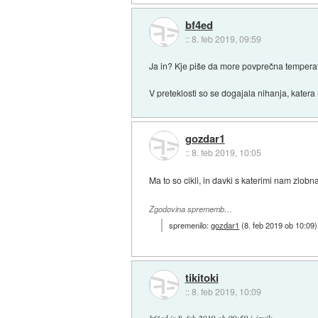
bf4ed
::
8. feb 2019, 09:59
Ja in? Kje piše da more povprečna temperat
V preteklosti so se dogajala nihanja, kater
gozdar1
::
8. feb 2019, 10:05
Ma to so cikli, in davki s katerimi nam zlob
Zgodovina sprememb…
spremenilo:
gozdar1
(
8. feb 2019 ob 10:09
)
tikitoki
::
8. feb 2019, 10:09