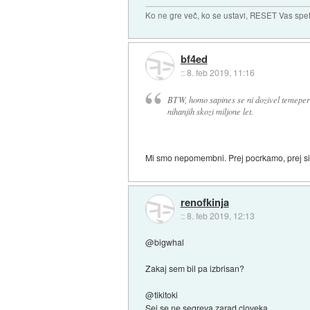
Ko ne gre več, ko se ustavi, RESET Vas spet 
bf4ed
::
8. feb 2019, 11:16
BTW, homo sapines se ni dozivel temeperat
nihanjih skozi miljone let.
Mi smo nepomembni. Prej pocrkamo, prej s
renofkinja
::
8. feb 2019, 12:13
@bigwhal
Zakaj sem bil pa izbrisan?
@tikitoki
Sej se ne segreva zarad cloveka