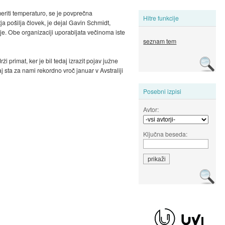
eriti temperaturo, se je povprečna
Hitre funkcije
ja pošilja človek, je dejal Gavin Schmidt,
nje. Obe organizaciji uporabljata večinoma iste
seznam tem
i primat, ker je bil tedaj izrazit pojav južne
j sta za nami rekordno vroč januar v Avstraliji
Posebni izpisi
Avtor:
Ključna beseda: