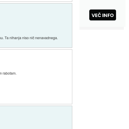
tku. Ta nihanja niso nič nenavadnega.
em rabotam.