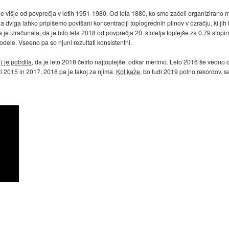
je višje od povprečja v letih 1951-1980. Od leta 1880, ko smo začeli organizirano m
 dviga lahko pripišemo povišani koncentraciji toplogrednih plinov v ozračju, ki jih t
e izračunala, da je bilo leta 2018 od povprečja 20. stoletja toplejše za 0,79 stopi
modele. Vseeno pa so njuni rezultati konsistentni.
je potrdila
, da je leto 2018 četrto najtoplejše, odkar merimo. Leto 2016 še vedno drž
ti 2015 in 2017, 2018 pa je takoj za njima.
Kot kaže
, bo tudi 2019 polno rekordov, sa