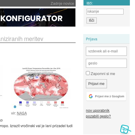
Išči:
Zadnje novice
niziranih meritev
Prijava
Zapomni si me
nov uporabnik
vir:
NASA
pozabili geslo?
ko
po. Izrazit vročinski val je lani prizadel tudi