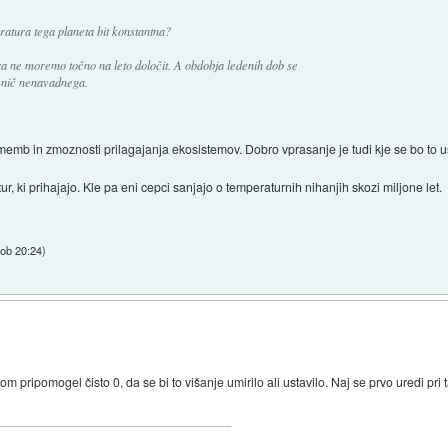
atura tega planeta bit konstantna?
era ne moremo točno na leto določit. A obdobja ledenih dob se
o nič nenavadnega.
memb in zmoznosti prilagajanja ekosistemov. Dobro vprasanje je tudi kje se bo to us
 ki prihajajo. Kle pa eni cepci sanjajo o temperaturnih nihanjih skozi miljone let.
 ob 20:24
)
ripomogel čisto 0, da se bi to višanje umirilo ali ustavilo. Naj se prvo uredi pri ta