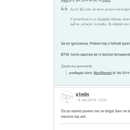
bf4ed
je
8. feb 2019 ob 09:59
izjavil
:
Ja in? Kje piše da more povprečna temper
V preteklosti so se dogajala nihanja, kat
tudi ne začnejov trenutku. Ta nihanja nis
Se en ignoramus. Preberi kaj o hitrosti spre
BTW, homo sapines se ni dozivel temeperatur,
Zgodovina sprememb…
predlagalo izbris:
MostWanted
(
8. feb 2019
s1m0n
::
8. feb 2019, 10:32
Če po resnici povem me ne briga! Sam ne bom p
menimo kaj več.