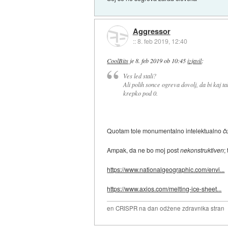
Aggressor
::
8. feb 2019, 12:40
CoolBits
je
8. feb 2019 ob 10:45
izjavil
:
Ves led stali?
Ali polih sonce ogreva dovolj, da bi kaj t
krepko pod 0.
Quotam tole monumentalno intelektualno
č
Ampak, da ne bo moj post
nekonstruktiven
;
https://www.nationalgeographic.com/envi...
https://www.axios.com/melting-ice-sheet...
en CRISPR na dan odžene zdravnika stran