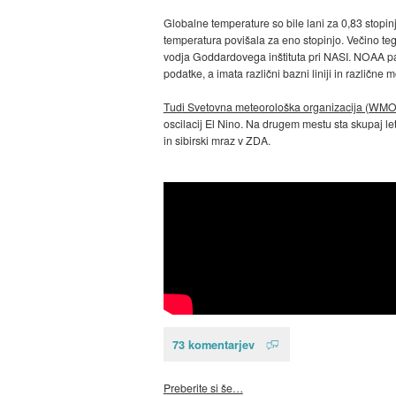
Globalne temperature so bile lani za 0,83 stopin
temperatura povišala za eno stopinjo. Večino tega
vodja Goddardovega inštituta pri NASI. NOAA pa j
podatke, a imata različni bazni liniji in različne 
Tudi Svetovna meteorološka organizacija (WMO) 
oscilacij El Nino. Na drugem mestu sta skupaj le
in sibirski mraz v ZDA.
73 komentarjev
Preberite si še…