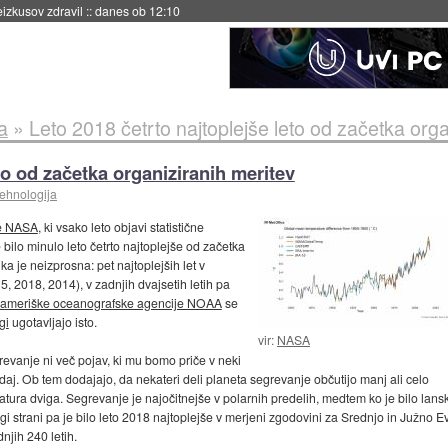
naslednji dve leti
::
danes ob 11:37
a
»
Leto 2018 četrto najtoplejše leto od začetka orga
to od začetka organiziranih meritev
tehnologija
je NASA
, ki vsako leto objavi statistične
bilo minulo leto četrto najtoplejše od začetka
ika je neizprosna: pet najtoplejših let v
5, 2018, 2014), v zadnjih dvajsetih letih pa
 ameriške oceanografske agencije NOAA
se
gi
ugotavljajo isto.
vir:
NASA
evanje ni več pojav, ki mu bomo priče v neki
daj. Ob tem dodajajo, da nekateri deli planeta segrevanje občutijo manj ali celo
tura dviga. Segrevanje je najočitnejše v polarnih predelih, medtem ko je bilo lans
i strani pa je bilo leto 2018 najtoplejše v merjeni zgodovini za Srednjo in Južno Evro
njih 240 letih.