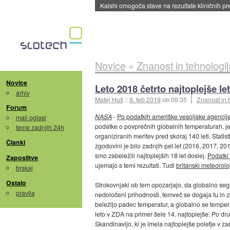
Sandisk že prodal več kot polovico SSD-jev za 
Novice
»
Znanost in tehnologij
Novice
Leto 2018 četrto najtoplejše le
arhiv
Matej Huš
::
8. feb 2019
ob 09:35
Znanost in 
Forum
NASA
-
Po podatkih ameriške vesoljske agenci
mali oglasi
podatke o povprečnih globalnih temperaturah, je 
teme zadnjih 24h
organiziranih meritev pred skoraj 140 leti. Statist
Članki
zgodovini je bilo zadnjih pet let (2016, 2017, 201
smo zabeležili najtoplejših 18 let doslej.
Podatki
Zaposlitve
ujemajo s temi rezultati. Tudi
britanski meteorolo
brskaj
Ostalo
Strokovnjaki ob tem opozarjajo, da globalno segr
pravila
nedoločeni prihodnosti, temveč se dogaja tu in z
beležijo padec temperatur, a globalno se tempera
leto v ZDA na primer šele 14. najtoplejše. Po drug
Skandinavijo, ki je imela najtoplejše poletje v zad