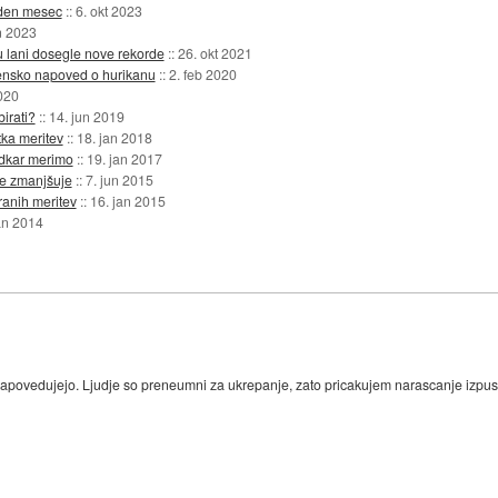
rden mesec
::
6. okt 2023
n 2023
u lani dosegle nove rekorde
::
26. okt 2021
emensko napoved o hurikanu
::
2. feb 2020
020
irati?
::
14. jun 2019
tka meritev
::
18. jan 2018
 odkar merimo
::
19. jan 2017
ne zmanjšuje
::
7. jun 2015
ranih meritev
::
16. jan 2015
an 2014
napovedujejo. Ljudje so preneumni za ukrepanje, zato pricakujem narascanje izpu