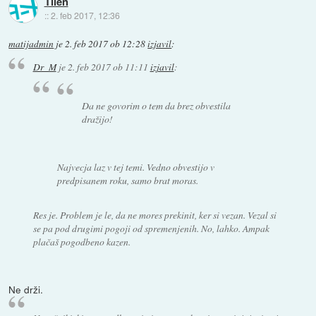
Tilen
::
2. feb 2017, 12:36
matijadmin
je
2. feb 2017 ob 12:28
izjavil
:
Dr_M
je
2. feb 2017 ob 11:11
izjavil
:
Da ne govorim o tem da brez obvestila
dražijo!
Najvecja laz v tej temi. Vedno obvestijo v
predpisanem roku, samo brat moras.
Res je. Problem je le, da ne mores prekinit, ker si vezan. Vezal si
se pa pod drugimi pogoji od spremenjenih. No, lahko. Ampak
plačaš pogodbeno kazen.
Ne drži.