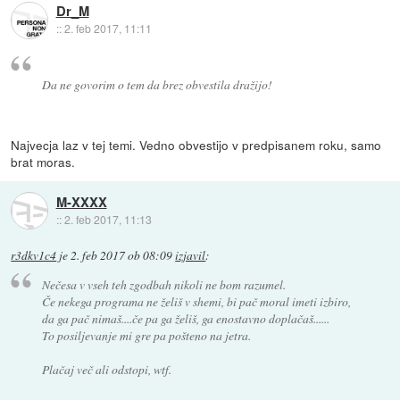
Dr_M
::
2. feb 2017, 11:11
Da ne govorim o tem da brez obvestila dražijo!
Najvecja laz v tej temi. Vedno obvestijo v predpisanem roku, samo
brat moras.
M-XXXX
::
2. feb 2017, 11:13
r3dkv1c4
je
2. feb 2017 ob 08:09
izjavil
:
Nečesa v vseh teh zgodbah nikoli ne bom razumel.
Če nekega programa ne želiš v shemi, bi pač moral imeti izbiro,
da ga pač nimaš....če pa ga želiš, ga enostavno doplačaš......
To posiljevanje mi gre pa pošteno na jetra.
Plačaj več ali odstopi, wtf.