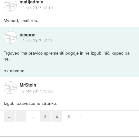
matijadmin
::
2. feb 2017, 13:10
My bad, imaš res.
nevone
::
2. feb 2017, 13:21
Trgovec ima pravico spremeniti pogoje in ne izgubi nič, kupec pa
ne.
o+ nevone
MrStein
::
2. feb 2017, 13:26
Izgubi ozaveščene stranke.
...
5
»
«
1
3
4