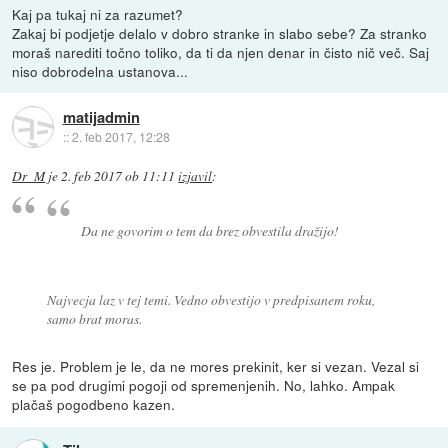
Kaj pa tukaj ni za razumet?
Zakaj bi podjetje delalo v dobro stranke in slabo sebe? Za stranko
moraš narediti točno toliko, da ti da njen denar in čisto nič več. Saj
niso dobrodelna ustanova...
matijadmin
::
2. feb 2017, 12:28
Dr_M
je
2. feb 2017 ob 11:11
izjavil
:
Da ne govorim o tem da brez obvestila dražijo!
Najvecja laz v tej temi. Vedno obvestijo v predpisanem roku,
samo brat moras.
Res je. Problem je le, da ne mores prekinit, ker si vezan. Vezal si
se pa pod drugimi pogoji od spremenjenih. No, lahko. Ampak
plačaš pogodbeno kazen.