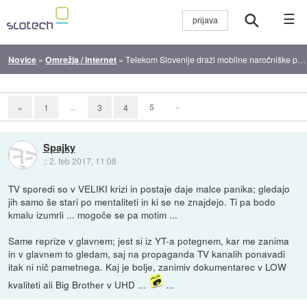
☰
Novice
»
Omrežja / internet
»
Telekom Slovenije draži mobilne naročniške pakete
...
5
»
«
1
3
4
Spajky
::
2. feb 2017, 11:08
TV sporedi so v VELIKI krizi in postaje daje malce panika; gledajo
jih samo še stari po mentaliteti in ki se ne znajdejo. Ti pa bodo
kmalu izumrli ... mogoče se pa motim ...
Same reprize v glavnem; jest si iz YT-a potegnem, kar me zanima
in v glavnem to gledam, saj na propaganda TV kanalih ponavadi
itak ni nič pametnega. Kaj je bolje, zanimiv dokumentarec v LOW
kvaliteti ali Big Brother v UHD ...
...