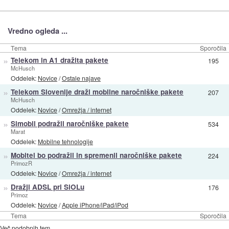
Vredno ogleda ...
Tema
Sporočila
»
Telekom in A1 dražita pakete
195
McHusch
Oddelek:
Novice
/
Ostale najave
»
Telekom Slovenije draži mobilne naročniške pakete
207
McHusch
Oddelek:
Novice
/
Omrežja / internet
»
Simobil podražil naročniške pakete
534
Marat
Oddelek:
Mobilne tehnologije
»
Mobitel bo podražil in spremenil naročniške pakete
224
PrimozR
Oddelek:
Novice
/
Omrežja / internet
»
Dražji ADSL pri SiOLu
176
Primoz
Oddelek:
Novice
/
Apple iPhone/iPad/iPod
Tema
Sporočila
Več podobnih tem