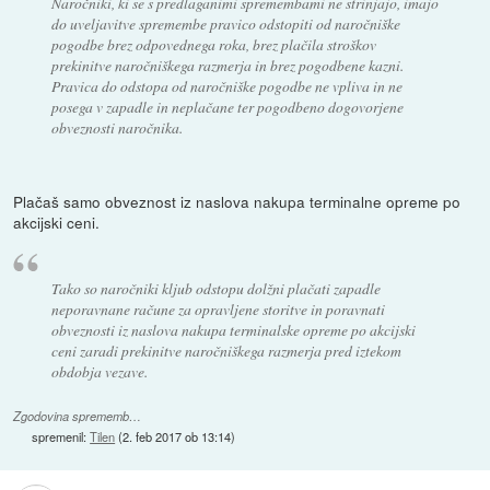
Naročniki, ki se s predlaganimi spremembami ne strinjajo, imajo
do uveljavitve spremembe pravico odstopiti od naročniške
pogodbe brez odpovednega roka, brez plačila stroškov
prekinitve naročniškega razmerja in brez pogodbene kazni.
Pravica do odstopa od naročniške pogodbe ne vpliva in ne
posega v zapadle in neplačane ter pogodbeno dogovorjene
obveznosti naročnika.
Plačaš samo obveznost iz naslova nakupa terminalne opreme po
akcijski ceni.
Tako so naročniki kljub odstopu dolžni plačati zapadle
neporavnane račune za opravljene storitve in poravnati
obveznosti iz naslova nakupa terminalske opreme po akcijski
ceni zaradi prekinitve naročniškega razmerja pred iztekom
obdobja vezave.
Zgodovina sprememb…
spremenil:
Tilen
(
2. feb 2017 ob 13:14
)