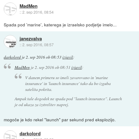
MadMen
::
2. sep 2016, 08:54
Spada pod 'marine', katerega je izraelsko podjetje imelo...
janezvalva
::
2. sep 2016, 08:57
darkolord
je
2. sep 2016 ob 08:53
izjavil
:
MadMen
je
2. sep 2016 ob 08:51
izjavil
:
V danem primeru so imeli zavarovano in 'marine
insurance' in 'launch insurance' tako da bo izguba
satelita pokrita.
Ampak tale dogodek ne spada pod "launch insurance". Launch
je od ukaza za izstrelitev naprej.
mogoče je kdo rekel "launch" par sekund pred eksplozijo.
darkolord