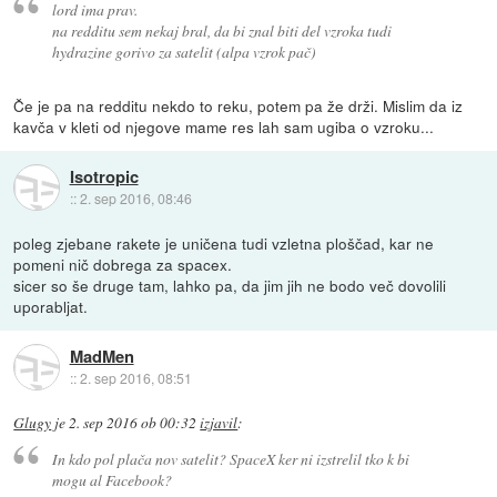
lord ima prav.
na redditu sem nekaj bral, da bi znal biti del vzroka tudi
hydrazine gorivo za satelit (alpa vzrok pač)
Če je pa na redditu nekdo to reku, potem pa že drži. Mislim da iz
kavča v kleti od njegove mame res lah sam ugiba o vzroku...
Isotropic
::
2. sep 2016, 08:46
poleg zjebane rakete je uničena tudi vzletna ploščad, kar ne
pomeni nič dobrega za spacex.
sicer so še druge tam, lahko pa, da jim jih ne bodo več dovolili
uporabljat.
MadMen
::
2. sep 2016, 08:51
Glugy
je
2. sep 2016 ob 00:32
izjavil
:
In kdo pol plača nov satelit? SpaceX ker ni izstrelil tko k bi
mogu al Facebook?