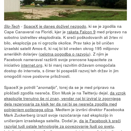
-
SpaceX je danes doživel nezgodo
, ki se je zgodila na
Slo-Tech
Cape Canaveral na Floridi, kjer je
raketa Falcon 9
med pripravo na
sobotno izstrelitev eksplodirala. K sreči poškodovanih ali žrtev ni
bilo, eksplozija pa ni ogrozila okolice. Prav tako je bil uničen
izraelski satelit Amos-6, ki naj bi bil vreden okrog 195 milijonov
ameriških dolarjev (
celotna pogodba o razvoju
). Z njim je
Facebook nameraval razširiti svoje prenosne kapacitete za
iniciativo
internet.org
, ki bi manj razvitim državam omogočala
dostop do interneta, s čimer bi pospešili razvoj teh držav in jim
omogočili nove poslovne priložnosti.
SpaceX je potrdil "
", torej da se je med pripravo na
anomalijo
ploščadi zgodila nesreča. Elon Musk je na Twitterju dejal,
da vzrok
eksplozije trenutno še ni znan, vendar naj bi izviral iz zgornjega
dela rezervoarja za kisik ter da naj bi se nesreča zgodila med
polnjenjem potisnega plina
. Medtem je izvršni direktor Facebooka
Mark Zuckerberg izrazil svoje razočaranje nad eksplozijo in
uničenjem izraelskega satelita. Dodal je,
da je Facebook k sreči
razvijal tudi ostale tehnologije za povezovanje ljudi po svetu,