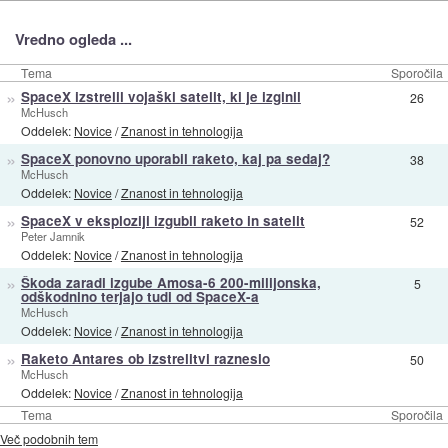
Vredno ogleda ...
Tema
Sporočila
»
SpaceX izstrelil vojaški satelit, ki je izginil
26
McHusch
Oddelek:
Novice
/
Znanost in tehnologija
»
SpaceX ponovno uporabil raketo, kaj pa sedaj?
38
McHusch
Oddelek:
Novice
/
Znanost in tehnologija
»
SpaceX v eksploziji izgubil raketo in satelit
52
Peter Jamnik
Oddelek:
Novice
/
Znanost in tehnologija
»
Škoda zaradi izgube Amosa-6 200-milijonska,
5
odškodnino terjajo tudi od SpaceX-a
McHusch
Oddelek:
Novice
/
Znanost in tehnologija
»
Raketo Antares ob izstrelitvi razneslo
50
McHusch
Oddelek:
Novice
/
Znanost in tehnologija
Tema
Sporočila
Več podobnih tem