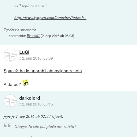
will replace Amos 2
http://www.lyngsat.com/launches/index.h...
Zgodovina sprememb…
spremenilo:
Bistri007
(
2. sep 2016 ob 08:03
)
LuGi
::
2. sep 2016, 08:09
SpaceX bo le uporabil obnovljeno raketo
A da bo?
darkolord
::
2. sep 2016, 08:15
jype
je
2. sep 2016 ob 02:34
izjavil
:
Glugy> In kdo pol plača nov satelit?