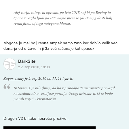
zdej vozijo zaloge in opremo, po letu 2018 naj bi pa Boeing in
Space x vozila ljudi na ISS. Samo meni se zdi Boeing dosti bolj
resna firma of tega nateguna Muska.
Mogoče je mal bolj resna ampak samo zato ker dobijo velik več
denarja od države in ji 3x več računajo kot spacex.
DarkSite
::
2. sep 2016, 18:08
Zagor_tenay
je
2. sep 2016 ob 11:21
izjavil
:
In Space X je bil izbran, da bo v prihodnosti astronavte prevažal
na mednarodno vesoljsko postajo. Ubogi astronavti, ki se bodo
morali voziti v krematoriju.
Dragon V2 bi tako nesrečo preživel.