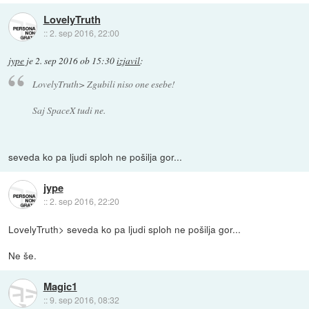
LovelyTruth
::
2. sep 2016, 22:00
jype
je
2. sep 2016 ob 15:30
izjavil
:
LovelyTruth> Zgubili niso one esebe!
Saj SpaceX tudi ne.
seveda ko pa ljudi sploh ne pošilja gor...
jype
::
2. sep 2016, 22:20
LovelyTruth> seveda ko pa ljudi sploh ne pošilja gor...
Ne še.
Magic1
::
9. sep 2016, 08:32