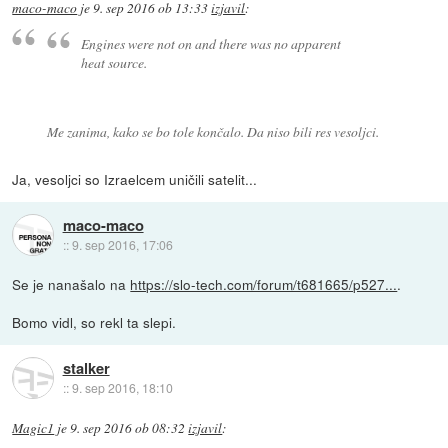
maco-maco
je
9. sep 2016 ob 13:33
izjavil
:
Engines were not on and there was no apparent
heat source.
Me zanima, kako se bo tole končalo. Da niso bili res vesoljci.
Ja, vesoljci so Izraelcem uničili satelit...
maco-maco
::
9. sep 2016, 17:06
Se je nanašalo na
https://slo-tech.com/forum/t681665/p527...
.
Bomo vidl, so rekl ta slepi.
stalker
::
9. sep 2016, 18:10
Magic1
je
9. sep 2016 ob 08:32
izjavil
: