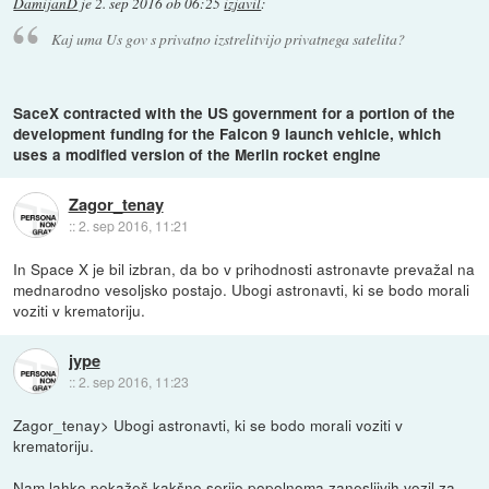
DamijanD
je
2. sep 2016 ob 06:25
izjavil
:
Kaj uma Us gov s privatno izstrelitvijo privatnega satelita?
SaceX contracted with the US government for a portion of the
development funding for the Falcon 9 launch vehicle, which
uses a modified version of the Merlin rocket engine
Zagor_tenay
::
2. sep 2016, 11:21
In Space X je bil izbran, da bo v prihodnosti astronavte prevažal na
mednarodno vesoljsko postajo. Ubogi astronavti, ki se bodo morali
voziti v krematoriju.
jype
::
2. sep 2016, 11:23
Zagor_tenay> Ubogi astronavti, ki se bodo morali voziti v
krematoriju.
Nam lahko pokažeš kakšno serijo popolnoma zanesljivih vozil za