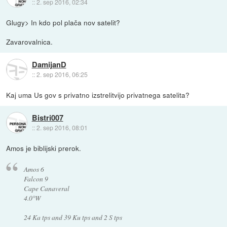
::
2. sep 2016, 02:34
Glugy> In kdo pol plača nov satelit?
Zavarovalnica.
DamijanD
::
2. sep 2016, 06:25
Kaj uma Us gov s privatno izstrelitvijo privatnega satelita?
Bistri007
::
2. sep 2016, 08:01
Amos je biblijski prerok.
Amos 6
Falcon 9
Cape Canaveral
4.0°W
24 Ka tps and 39 Ku tps and 2 S tps