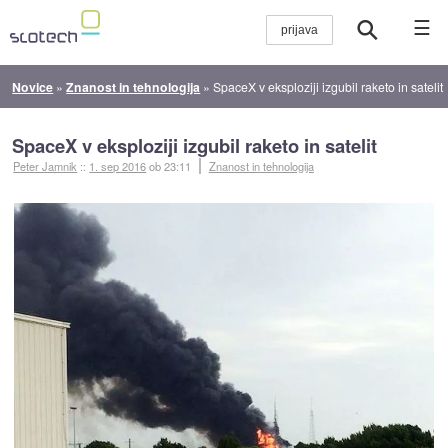
☰
Novice
»
Znanost in tehnologija
»
SpaceX v eksploziji izgubil raketo in satelit
SpaceX v eksploziji izgubil raketo in satelit
Peter Jamnik
::
1. sep 2016
ob 23:11
Znanost in tehnologija