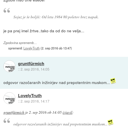
Sojuz je še boljši: Od leta 1984 80 poletov brez napak.
je pa prej imel žrtve..tako da od do ne velja...
Zgodovina sprememb…
spremenil:
LovelyTruth
(
2. sep 2016 ob 13:47
)
gruntfürmich
::
2. sep 2016, 14:05
odgovor razočaranih inžinirjev nad prepotentnim muskom...
LovelyTruth
::
2. sep 2016, 14:17
gruntfürmich
je
2. sep 2016 ob 14:05
izjavil
:
odgovor razočaranih inžinirjev nad prepotentnim muskom...