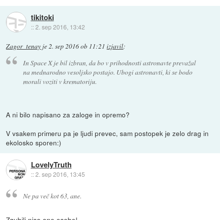
tikitoki
::
2. sep 2016, 13:42
Zagor_tenay
je
2. sep 2016 ob 11:21
izjavil
:
In Space X je bil izbran, da bo v prihodnosti astronavte prevažal
na mednarodno vesoljsko postajo. Ubogi astronavti, ki se bodo
morali voziti v krematoriju.
A ni bilo napisano za zaloge in opremo?
V vsakem primeru pa je ljudi prevec, sam postopek je zelo drag in
ekolosko sporen:)
LovelyTruth
::
2. sep 2016, 13:45
Ne pa več kot 63, ane.
Zgubili niso one esebe!