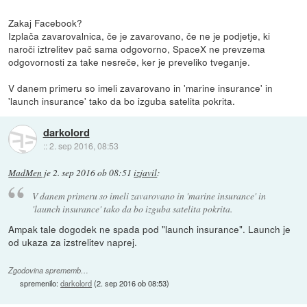
Zakaj Facebook?
Izplača zavarovalnica, če je zavarovano, če ne je podjetje, ki
naroči iztrelitev pač sama odgovorno, SpaceX ne prevzema
odgovornosti za take nesreče, ker je preveliko tveganje.
V danem primeru so imeli zavarovano in 'marine insurance' in
'launch insurance' tako da bo izguba satelita pokrita.
darkolord
::
2. sep 2016, 08:53
MadMen
je
2. sep 2016 ob 08:51
izjavil
:
V danem primeru so imeli zavarovano in 'marine insurance' in
'launch insurance' tako da bo izguba satelita pokrita.
Ampak tale dogodek ne spada pod "launch insurance". Launch je
od ukaza za izstrelitev naprej.
Zgodovina sprememb…
spremenilo:
darkolord
(
2. sep 2016 ob 08:53
)