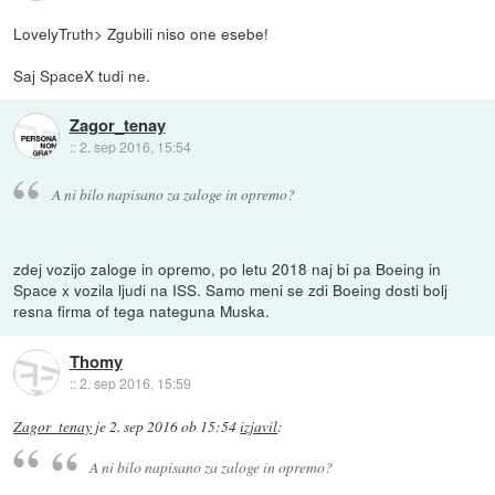
LovelyTruth> Zgubili niso one esebe!
Saj SpaceX tudi ne.
Zagor_tenay
::
2. sep 2016, 15:54
A ni bilo napisano za zaloge in opremo?
zdej vozijo zaloge in opremo, po letu 2018 naj bi pa Boeing in
Space x vozila ljudi na ISS. Samo meni se zdi Boeing dosti bolj
resna firma of tega nateguna Muska.
Thomy
::
2. sep 2016, 15:59
Zagor_tenay
je
2. sep 2016 ob 15:54
izjavil
:
A ni bilo napisano za zaloge in opremo?