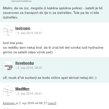
Zavarovalnica.
Mislim, da ne (oz. mogoče iz kakšne splošne police) - satelit je bil
zavarovan za transport do tja in za izstrelitev. Tole pa še ni bila
izstrelitev.
Isotropic
::
2. sep 2016, 08:27
lord ima prav.
na redditu sem nekaj bral, da bi znal biti del vzroka tudi hydrazine
gorivo za satelit (alpa vzrok pač)
iloveboobz
::
2. sep 2016, 08:30
uff, musk d*ck suckerji se bodo očitno spet skrival nekaj dni :)
MadMen
::
2. sep 2016, 08:41
Isotropic
je
2. sep 2016 ob 08:27
izjavil
: