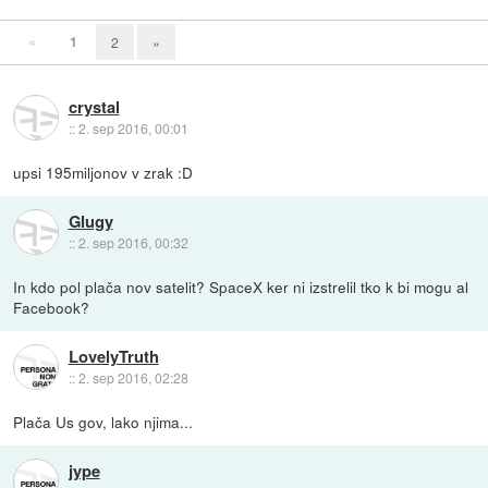
«
1
2
»
crystal
::
2. sep 2016, 00:01
upsi 195miljonov v zrak :D
Glugy
::
2. sep 2016, 00:32
In kdo pol plača nov satelit? SpaceX ker ni izstrelil tko k bi mogu al
Facebook?
LovelyTruth
::
2. sep 2016, 02:28
Plača Us gov, lako njima...
jype