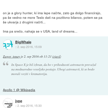
on je a glory hunter, ki ima lepe načrte, zato ga dolgo financirajo,
pa še vedno ne more Teslo dati na pozitivno bilanco, potem se pa
še ukvarja z drugimi načrti...
Ima pa srečo, nahaja se v USA, land of dreams...
BigWhale
::
2. sep 2016, 15:09
Zagor_tenay
je
2. sep 2016 ob 11:21
izjavil
:
In Space X je bil izbran, da bo v prihodnosti astronavte prevažal
na mednarodno vesoljsko postajo. Ubogi astronavti, ki se bodo
morali voziti v krematoriju.
Apollo 1 @ Wikipedia
jype
::
2. sep 2016, 15:30