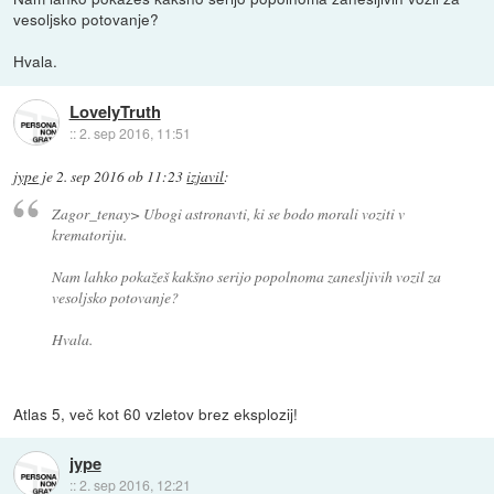
vesoljsko potovanje?
Hvala.
LovelyTruth
::
2. sep 2016, 11:51
jype
je
2. sep 2016 ob 11:23
izjavil
:
Zagor_tenay> Ubogi astronavti, ki se bodo morali voziti v
krematoriju.
Nam lahko pokažeš kakšno serijo popolnoma zanesljivih vozil za
vesoljsko potovanje?
Hvala.
Atlas 5, več kot 60 vzletov brez eksplozij!
jype
::
2. sep 2016, 12:21