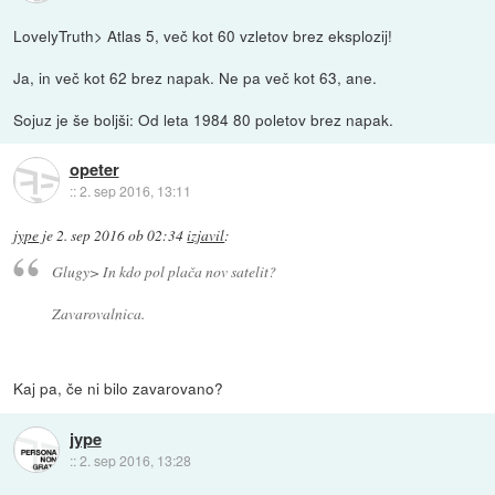
LovelyTruth> Atlas 5, več kot 60 vzletov brez eksplozij!
Ja, in več kot 62 brez napak. Ne pa več kot 63, ane.
Sojuz je še boljši: Od leta 1984 80 poletov brez napak.
opeter
::
2. sep 2016, 13:11
jype
je
2. sep 2016 ob 02:34
izjavil
:
Glugy> In kdo pol plača nov satelit?
Zavarovalnica.
Kaj pa, če ni bilo zavarovano?
jype
::
2. sep 2016, 13:28