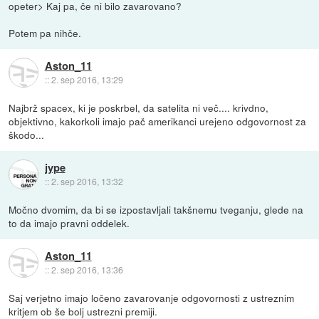
opeter> Kaj pa, če ni bilo zavarovano?
Potem pa nihče.
Aston_11
::
2. sep 2016, 13:29
Najbrž spacex, ki je poskrbel, da satelita ni več.... krivdno,
objektivno, kakorkoli imajo pač amerikanci urejeno odgovornost za
škodo...
jype
::
2. sep 2016, 13:32
Močno dvomim, da bi se izpostavljali takšnemu tveganju, glede na
to da imajo pravni oddelek.
Aston_11
::
2. sep 2016, 13:36
Saj verjetno imajo ločeno zavarovanje odgovornosti z ustreznim
kritjem ob še bolj ustrezni premiji.