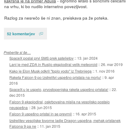
kakršna je na primer Aquila
- ogromno letalo s sončnimi celicami
na vrhu, ki bo nudilo internetno povezljivost.
Razlog za nesrečo še ni znan, preiskava pa že poteka.
52 komentarjev
Preberite si še…
SpaceX poslal prvi SMS prek satelietov
::
13. jan 2024
Lani je med ZDA in Rusijo eksplodiral velik meteoroid
::
26. mar 2019
Kako je Elon Musk odkril "toplo vodo" iz Trebnjega
::
1. nov 2016
Raketa Falcon 9 po izstrelitvi uspešno pristala na morju!
::
9. apr
2016
SpaceX-u je uspelo, prvostopenjska raketa uspešno pristala!
::
22.
dec 2015
Falcon 9 eksplodiral, oskrbovalna misija na vesoljsko postajo
neuspešna
::
28. jun 2015
Falcon 9 uspešno pristal in se prevrnil
::
16. apr 2015
Izstrelitev vesoljske tovorne ladje Dragon uspešna, mehak pristanek
Falcona 9 pa ne
::
11. jan 2015