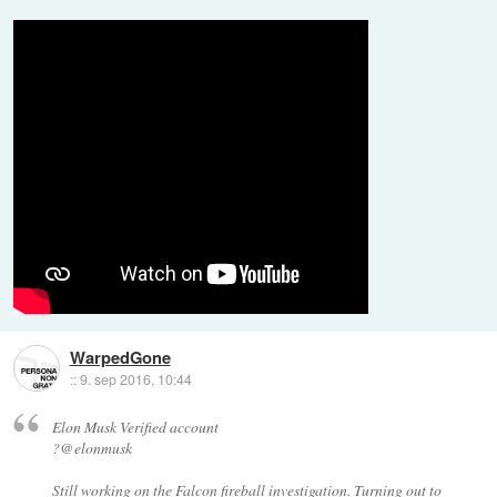
WarpedGone
::
9. sep 2016, 10:44
Elon Musk Verified account
?@elonmusk
Still working on the Falcon fireball investigation. Turning out to