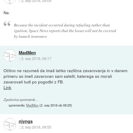
::
2. sep 2016, 09:09
Ne.
Because the incident occurred during refueling rather than
ignition, Space News reports that the losses will not be covered
by launch insurance
MadMen
::
2. sep 2016, 09:17
Očitno ne razumeš da imaš lahko različna zavarovanja in v danem
primeru so imeli zavarovan sam satelit, katerega so morali
zavarovati tudi po pogodbi z FB.
Link
Zgodovina sprememb…
spremenilo:
MadMen
(
2. sep 2016 ob 09:25
)
njyngs
::
2. sep 2016, 09:55