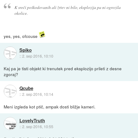
K sreči poškodovanih ali žrtev ni bilo, eksplozija pa ni ogrozila
okolice.
yes, yes, ofcouse
Spiko
::
2. sep 2016, 10:10
Kaj pa je tisti objekt ki trenutek pred eksplozijo prileti z desne
zgoraj?
Qcube
::
2. sep 2016, 10:14
Meni izgleda kot ptič, ampak dosti bližje kameri.
LovelyTruth
::
2. sep 2016, 10:55