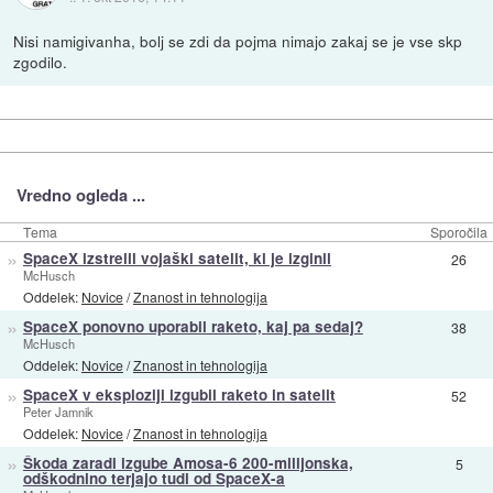
Nisi namigivanha, bolj se zdi da pojma nimajo zakaj se je vse skp
zgodilo.
Vredno ogleda ...
Tema
Sporočila
»
SpaceX izstrelil vojaški satelit, ki je izginil
26
McHusch
Oddelek:
Novice
/
Znanost in tehnologija
»
SpaceX ponovno uporabil raketo, kaj pa sedaj?
38
McHusch
Oddelek:
Novice
/
Znanost in tehnologija
»
SpaceX v eksploziji izgubil raketo in satelit
52
Peter Jamnik
Oddelek:
Novice
/
Znanost in tehnologija
»
Škoda zaradi izgube Amosa-6 200-milijonska,
5
odškodnino terjajo tudi od SpaceX-a