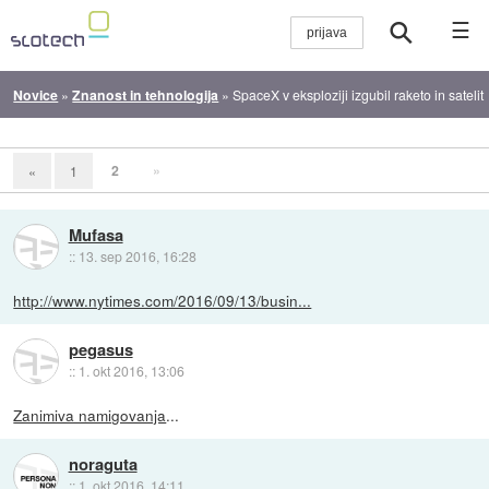
☰
Novice
»
Znanost in tehnologija
»
SpaceX v eksploziji izgubil raketo in satelit
2
»
«
1
Mufasa
::
13. sep 2016, 16:28
http://www.nytimes.com/2016/09/13/busin...
pegasus
::
1. okt 2016, 13:06
Zanimiva namigovanja
...
noraguta
::
1. okt 2016, 14:11