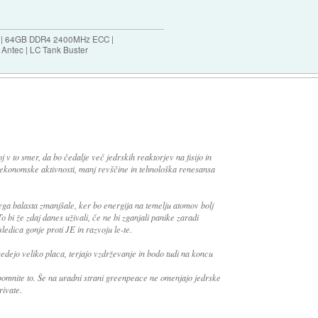
ES | 64GB DDR4 2400MHz ECC |
Antec | LC Tank Buster
j v to smer, da bo čedalje več jedrskih reaktorjev na fisijo in
č ekonomske aktivnosti, manj revščine in tehnološka renesansa
ega balasta zmanjšale, ker bo energija na temelju atomov bolj
To bi že zdaj danes uživali, če ne bi zganjali panike zaradi
ledica gonje proti JE in razvoju le-te.
sedejo veliko placa, terjajo vzdrževanje in bodo tudi na koncu
, pomnite to. Še na uradni strani greenpeace ne omenjajo jedrske
rivate.