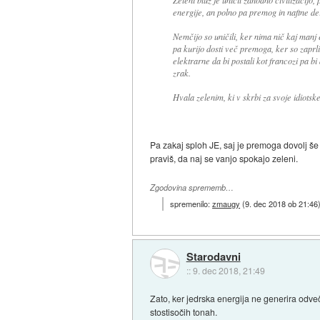
energije, an polno pa premog in naftne de
Nemčijo so uničili, ker nima nič kaj manj 
pa kurijo dosti več premoga, ker so zaprli 
elektrarne da bi postali kot francozi pa bi 
zrak.
Hvala zelenim, ki v skrbi za svoje idiotsk
Pa zakaj sploh JE, saj je premoga dovolj še
praviš, da naj se vanjo spokajo zeleni.
Zgodovina sprememb…
spremenilo:
zmaugy
(
9. dec 2018 ob 21:46
Starodavni
::
9. dec 2018, 21:49
Zato, ker jedrska energija ne generira odve
stostisočih tonah.