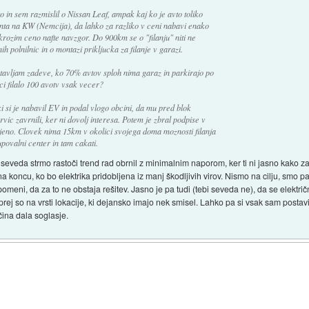
 in sem razmislil o Nissan Leaf, ampak kaj ko je avto toliko
centa na KW (Nemcija), da lahko za razliko v ceni nabavi enako
krozim ceno nafte navzgor. Do 900km se o "filanju" niti ne
h polnilnic in o montazi prikljucka za filanje v garazi.
stavljam zadeve, ko 70% avtov sploh nima garaz in parkirajo po
ici filalo 100 avotv vsak vecer?
i si je nabavil EV in podal vlogo obcini, da mu pred blok
rvic zavrnili, ker ni dovolj interesa. Potem je zbral podpise v
njeno. Clovek nima 15km v okolici svojega doma moznosti filanja
kupovalni center in tam cakati.
i seveda strmo rastoči trend rad obrnil z minimalnim naporom, ker ti ni jasno kako 
koncu, ko bo elektrika pridobljena iz manj škodljivih virov. Nismo na cilju, smo pa 
pomeni, da za to ne obstaja rešitev. Jasno je pa tudi (tebi seveda ne), da se elektri
prej so na vrsti lokacije, ki dejansko imajo nek smisel. Lahko pa si vsak sam postavi 
čina dala soglasje.