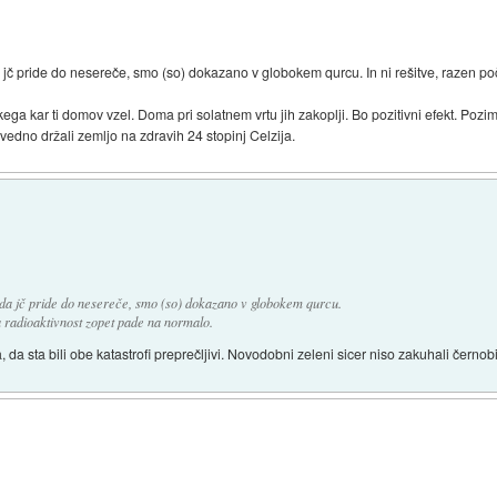
jč pride do nesereče, smo (so) dokazano v globokem qurcu. In ni rešitve, razen poča
ega kar ti domov vzel. Doma pri solatnem vrtu jih zakoplji. Bo pozitivni efekt. Pozimi
dno držali zemljo na zdravih 24 stopinj Celzija.
da jč pride do nesereče, smo (so) dokazano v globokem qurcu.
da radioaktivnost zopet pade na normalo.
da sta bili obe katastrofi preprečljivi. Novodobni zeleni sicer niso zakuhali černob