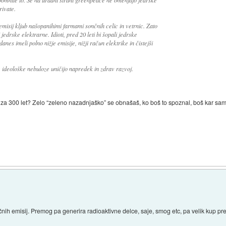
rivate.
emisij kljub našopanihimi farmami sončnih celic in vetrnic. Zato
jedrske elektrarne. Idioti, pred 20 leti bi šopali jedrske
danes imeli polno nižje emisije, nižji račun elektrike in čistejši
e ideološke nebuloze uničijo napredek in zdrav razvoj.
 za 300 let? Zelo “zeleno nazadnjaško” se obnašaš, ko boš to spoznal, boš kar sam p
)
čnih emisij. Premog pa generira radioaktivne delce, saje, smog etc, pa velik kup p