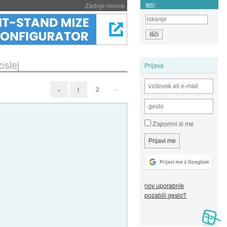
Išči:
Zadnje novice
oslej
Prijava
2
»
«
1
Zapomni si me
nov uporabnik
pozabili geslo?