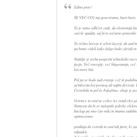
Edino prav!
ŠE VEČ CO2 naj generiramo, burn burn, 
To je samo odličen znak, da ekonomija laufa
začele upadat, saj bi to sočasno pomenilo
To očitno hočejo ti zeleni luzerji, da unič
pa bomo videli kako dolgo bodo zdržali in p
Nadalje je treba pospešiti tehnološki razvo
fuzijo. Več energije, več blagostanja, ve
kot more biti.
Pol pa se bodo tudi emisije co2 in podobn
učinkovita kot premog ali naftni derivati. 
Černobila in pol še Fukušime, oboje je pos
Vetrnice in sončne celice ter ostali eko-g
Namesto da bi se našopalo jedrske elektrar
backup pa smo čao miki in imamo stabilno
optimizirano.
praihaja do vetrnih in sončnih farm, ki za
odpadek.
Zeleni bluz je uničil zahodno civilizacijo