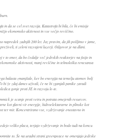
burn.
 in da se cel svet razvija. Katastrofa bi bila, če bi emisije
 nižjo ekonomsko aktivnost in vse večjo revščino.
imo napredek zadnjih 200 let. Jaz pravim, da jih pošljimo v jame,
reživeli, ti zeleni razvajeni luzerji. Odgovor je na dlani.
j v to smer, da bo čedalje več jedrskih reaktorjev na fisijo in
č ekonomske aktivnosti, manj revščine in tehnološka renesansa
ega balasta zmanjšale, ker bo energija na temelju atomov bolj
To bi že zdaj danes uživali, če ne bi zganjali panike zaradi
ledica gonje proti JE in razvoju le-te.
immick je scanje proti vetru in potrata omejenih resurcov.
ne kot glavni vir energije, hidroelektararne in plinske kot
st ter mir. Koncentrirano vse, vzdrževanje enostavno in
sedejo veliko placa, terjajo vzdrževanje in bodo tudi na koncu
, pomnite to. Še na uradni strani greenpeace ne omenjajo jedrske