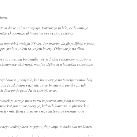
burn.
 in da se cel svet razvija. Katastrofa bi bila, če bi emisije
 nižjo ekonomsko aktivnost in vse večjo revščino.
imo napredek zadnjih 200 let. Jaz pravim, da jih pošljimo v jame,
reživeli, ti zeleni razvajeni luzerji. Odgovor je na dlani.
j v to smer, da bo čedalje več jedrskih reaktorjev na fisijo in
č ekonomske aktivnosti, manj revščine in tehnološka renesansa
ega balasta zmanjšale, ker bo energija na temelju atomov bolj
To bi že zdaj danes uživali, če ne bi zganjali panike zaradi
ledica gonje proti JE in razvoju le-te.
immick je scanje proti vetru in potrata omejenih resurcov.
ne kot glavni vir energije, hidroelektararne in plinske kot
st ter mir. Koncentrirano vse, vzdrževanje enostavno in
sedejo veliko placa, terjajo vzdrževanje in bodo tudi na koncu
, pomnite to. Še na uradni strani greenpeace ne omenjajo jedrske