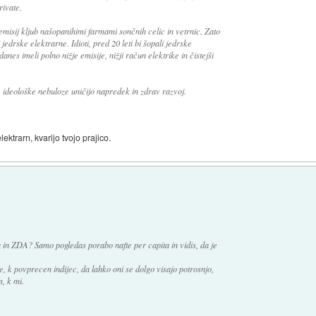
rivate.
emisij kljub našopanihimi farmami sončnih celic in vetrnic. Zato
jedrske elektrarne. Idioti, pred 20 leti bi šopali jedrske
danes imeli polno nižje emisije, nižji račun elektrike in čistejši
e ideološke nebuloze uničijo napredek in zdrav razvoj.
lektrarn, kvarijo tvojo prajico.
 in ZDA? Samo pogledas porabo nafte per capita in vidis, da je
, k povprecen indijec, da lahko oni se dolgo visajo potrosnjo,
m, k mi.