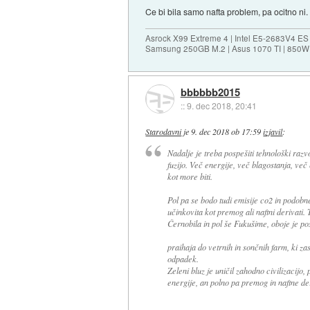
Ce bi bila samo nafta problem, pa ocitno ni.
Asrock X99 Extreme 4 | Intel E5-2683V4 
Samsung 250GB M.2 | Asus 1070 TI | 850W 
bbbbbb2015
::
9. dec 2018, 20:41
Starodavni
je
9. dec 2018 ob 17:59
izjavil
:
Nadalje je treba pospešiti tehnološki razvo
fuzijo. Več energije, več blagostanja, ve
kot more biti.
Pol pa se bodo tudi emisije co2 in podobn
učinkovita kot premog ali naftni derivati. 
Černobila in pol še Fukušime, oboje je pos
praihaja do vetrnih in sončnih farm, ki za
odpadek.
Zeleni bluz je uničil zahodno civilizacijo
energije, an polno pa premog in naftne de