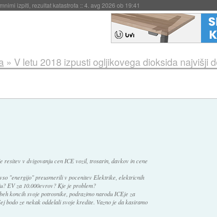
eto za večkratno uporabo
::
4. avg 2026 ob 19:41
a
»
V letu 2018 izpusti ogljikovega dioksida najvišji d
je resitev v dvigovanju cen ICE vozil, trosarin, davkov in cene
vso "energijo" preusmerili v pocenitev Elektrike, elektricnih
loju? EV za 10.000evrov? Kje je problem?
a obeh koncih svoje potrosnike, podrazimo narodu ICEje za
Sej bodo ze nekak oddelali svoje kredite. Vazno je da kasiramo