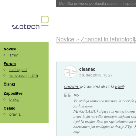
Evropska vesoljska agencija razvija svojo rak
Novice
»
Znanost in tehnologij
Novice
arhiv
Forum
cleanac
mali oglasi
::
9. dec 2018, 18:27
teme zadnjih 24h
Članki
GenZNPC
je
9. dec 2018 ob 17:38
izjavil
:
Zaposlitve
PS:
brskaj
Vsi trobijo samo eno nonstop, in sicer da 
fosilnih goriv.
Ostalo
NEWSFLASH,
kaj pa ce bi namesto tega 
pravila
avtov in jih naredile dostopne nizjemu s
Aja! Ni profita. Zato pa rajsi stisnimo n
alternativo jim pa dajmo se drazje EVje. 
anje.