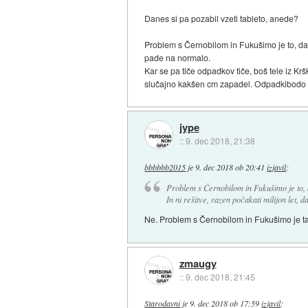
Danes si pa pozabil vzeti tableto, anede?
Problem s Černobilom in Fukušimo je to, da 
pade na normalo.
Kar se pa tiče odpadkov tiče, boš tele iz Kršk
slučajno kakšen cm zapadel. Odpadkibodo ve
jype
::
9. dec 2018, 21:38
bbbbbb2015
je
9. dec 2018 ob 20:41
izjavil
:
Problem s Černobilom in Fukušimo je to, 
In ni rešitve, razen počakati milijon let, 
Ne. Problem s Černobilom in Fukušimo je ta, 
zmaugy
::
9. dec 2018, 21:45
Starodavni
je
9. dec 2018 ob 17:59
izjavil
: