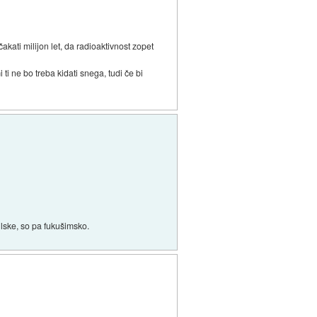
kati milijon let, da radioaktivnost zopet
 ti ne bo treba kidati snega, tudi če bi
ilske, so pa fukušimsko.