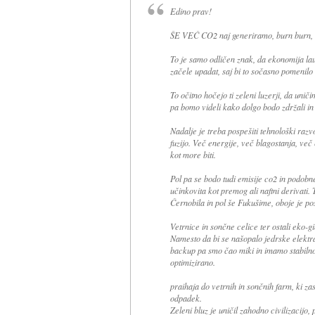
Edino prav!
ŠE VEČ CO2 naj generiramo, burn burn, 
To je samo odličen znak, da ekonomija laufa
začele upadat, saj bi to sočasno pomenilo
To očitno hočejo ti zeleni luzerji, da unič
pa bomo videli kako dolgo bodo zdržali in p
Nadalje je treba pospešiti tehnološki razvo
fuzijo. Več energije, več blagostanja, ve
kot more biti.
Pol pa se bodo tudi emisije co2 in podobn
učinkovita kot premog ali naftni derivati. 
Černobila in pol še Fukušime, oboje je pos
Vetrnice in sončne celice ter ostali eko-g
Namesto da bi se našopalo jedrske elektrar
backup pa smo čao miki in imamo stabilno
optimizirano.
praihaja do vetrnih in sončnih farm, ki za
odpadek.
Zeleni bluz je uničil zahodno civilizacijo