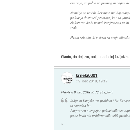
energije, an polno pa premog in naftne de
Nemčijo so uničili, ker nima nič kaj manj 
pa kurijo dosti več premoga, ker so zaprli 
elektrarne da bi postali kot francozi pa bi 
zrak.
Hvala zelenim, ki v skrbi za svoje idiotsk
Skoda, da dejstva, oot je neobstoj fuzijskih e
krneki0001
::
9. dec 2018, 19:17
tikitoki
je
9. dec 2018 ob 12:18
izjavil
:
Indija in Kitajska sta problem? Ne Evropa
to navadna laz.
Povprecen evropejec pokuri tolk vec nafte
pa ne bodo niti priblizno tolk velik proble
~