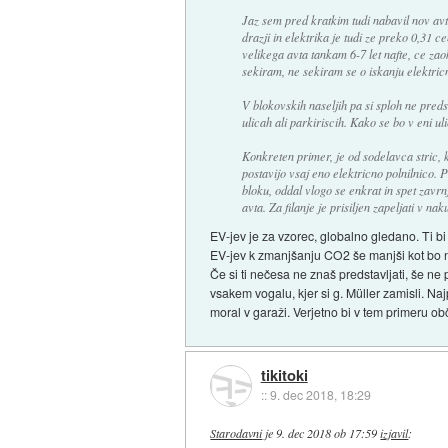
Jaz sem pred kratkim tudi nabavil nov avto
drazji in elektrika je tudi ze preko 0,31 
velikega avta tankam 6-7 let nafte, ce zao
sekiram, ne sekiram se o iskanju elektricni
V blokovskih naseljih pa si sploh ne pred
ulicah ali parkiriscih. Kako se bo v eni ul
Konkreten primer, je od sodelavca stric, k
postavijo vsaj eno elektricno polnilnico. P
bloku, oddal vlogo se enkrat in spet zavr
avta. Za filanje je prisiljen zapeljati v na
EV-jev je za vzorec, globalno gledano. Ti b
EV-jev k zmanjšanju CO2 še manjši kot bo na 
Če si ti nečesa ne znaš predstavljati, še ne 
vsakem vogalu, kjer si g. Müller zamisli. Naj
moral v garaži. Verjetno bi v tem primeru ob
tikitoki
::
9. dec 2018, 18:29
Starodavni
je
9. dec 2018 ob 17:59
izjavil
: