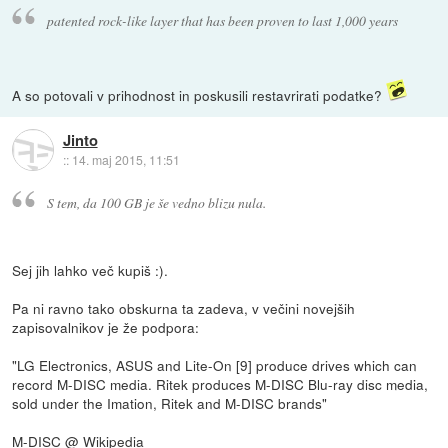
patented rock-like layer that has been proven to last 1,000 years
A so potovali v prihodnost in poskusili restavrirati podatke?
Jinto
::
14. maj 2015, 11:51
S tem, da 100 GB je še vedno blizu nula.
Sej jih lahko več kupiš :).
Pa ni ravno tako obskurna ta zadeva, v večini novejših
zapisovalnikov je že podpora:
"LG Electronics, ASUS and Lite-On [9] produce drives which can
record M-DISC media. Ritek produces M-DISC Blu-ray disc media,
sold under the Imation, Ritek and M-DISC brands"
M-DISC @ Wikipedia