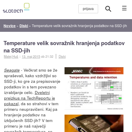
☰
Novice
»
Diski
»
Temperature velik sovražnik hranjenja podatkov na SSD-jih
Temperature velik sovražnik hranjenja podatkov
na SSD-jih
Matej Huš
::
13. maj 2015
ob 21:32
Diski
- Večkrat smo se že
Seagate
spraševali, kako vzdržljivi so
SSD-ji, ko gre za prepisovanje
podatkov in s tem povezano
izrabljanje celic.
Dveletni
preizkus na TechReportu je
pokazal
, da so strahovi v tem
primeru neupravičeni. Kaj pa
hranjenje podatkov na
izključenih SSD-jih? V tem
primeru je naš največji
sovražnik temperatura,
so