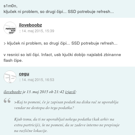
s1m0n,
ključek ni problem, so drugi čipi... SSD potrebuje refresh...
iloveboobz
::
14. maj 2015, 15:39
> ključek ni problem, so drugi čipi... SSD potrebuje refresh...
v resnici so isti čipi. Infact, usb kjučki dobijo najslabš zbinanne
flash čipe.
cegu
::
14. maj 2015, 16:53
iloveboobz
je
13. maj 2015 ob 21:42
izjavil
:
>Kaj to pomeni, če je zapisan podatk na disku rač se uporablja
vendar ne dostopa do tega podatka?
Kjub temu, da ti ne uporabljaš nekega podatka (kak arhiv na
extra partriciji), še ne pomeni, da se zadeve interno ne prepisuje
na različne lokacije.