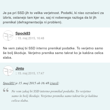
Je pa pri SSD-jih to velika verjetnost. Podatki, ki niso označeni za
izbris, ostanejo tam kjer so, saj ni nobenega razloga da bi jih
premikal (defragmentacija ni problem).
Spock83
::
15. maj 2015, 16:48
Ne vem zakaj bi SSD interno premikal podatke. To verjetno samo
še bolj škoduje. Verjetno premika samo takrat ko je kakšna celica
slaba.
Jinto
::
15. maj 2015, 17:47
Spock83
je
15. maj 2015 ob 16:48
izjavil
:
Ne vem zakaj bi SSD interno premikal podatke. To verjetno
samo še bolj škoduje. Verjetno premika samo takrat ko je kakšna
celica slaba.