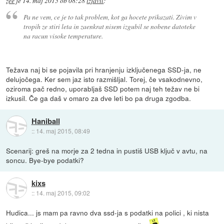
zee
je
14. maj 2015 ob 08:28
izjavil
:
Pa ne vem, ce je to tak problem, kot ga hocete prikazati. Zivim v
tropih ze stiri leta in zaenkrat nisem izgubil se nobene datoteke
na racun visoke temperature.
Težava naj bi se pojavila pri hranjenju izključenega SSD-ja, ne
delujočega. Ker sem jaz isto razmišljal. Torej, če vsakodnevno,
oziroma pač redno, uporabljaš SSD potem naj teh težav ne bi
izkusil. Če ga daš v omaro za dve leti bo pa druga zgodba.
Haniball
::
14. maj 2015, 08:49
Scenarij: greš na morje za 2 tedna in pustiš USB ključ v avtu, na
soncu. Bye-bye podatki?
kixs
::
14. maj 2015, 09:02
Hudica... js mam pa ravno dva ssd-ja s podatki na polici , ki nista