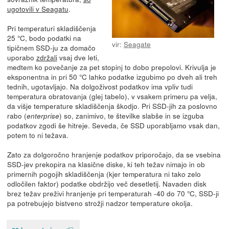
ugotovili v Seagatu
.
Pri temperaturi skladiščenja
25 °C, bodo podatki na
vir:
Seagate
tipičnem SSD-ju za domačo
uporabo
zdržali
vsaj dve leti,
medtem ko povečanje za pet stopinj to dobo prepolovi. Krivulja je
eksponentna in pri 50 °C lahko podatke izgubimo po dveh ali treh
tednih, ugotavljajo. Na dolgoživost podatkov ima vpliv tudi
temperatura obratovanja (glej tabelo), v vsakem primeru pa velja,
da višje temperature skladiščenja škodjo. Pri SSD-jih za poslovno
rabo (
) so, zanimivo, te številke slabše in se izguba
enterprise
podatkov zgodi še hitreje. Seveda, če SSD uporabljamo vsak dan,
potem to ni težava.
Zato za dolgoročno hranjenje podatkov priporočajo, da se vsebina
SSD-jev prekopira na klasične diske, ki teh težav nimajo in ob
primernih pogojih skladiščenja (kjer temperatura ni tako zelo
odločilen faktor) podatke obdržijo več desetletij. Navaden disk
brez težav preživi hranjenje pri temperaturah -40 do 70 °C, SSD-ji
pa potrebujejo bistveno strožji nadzor temperature okolja.