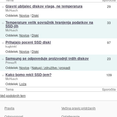
»
Glavni ubijalec diskov vlaga, ne temperatura
29
McHusch
Oddelek:
Novice
/
Diski
»
Temperature velik sovražnik hranjenja podatkov na
33
SSD-jih
McHusch
Oddelek:
Novice
/
Diski
»
Prihajajo poceni SSD diski
97
kuglvinkl
Oddelek:
Novice
/
Diski
»
Samsung se odpoveduje proizvodnji trdih diskov
23
PrimozR
Oddelek:
Novice
/
Nakupi / združitve / propadi
»
Kako bomo rekli SSD-jem?
109
McHusch
Oddelek:
Loža
Tema
Sporočila
Več podobnih tem
Pravila
Večina pravic pridržanih
Odgovornost
Oglaševanje