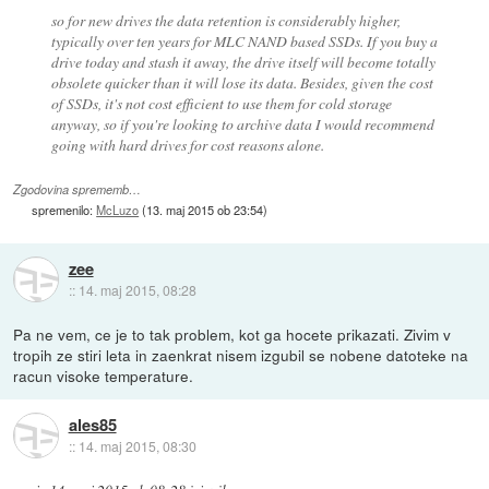
so for new drives the data retention is considerably higher,
typically over ten years for MLC NAND based SSDs. If you buy a
drive today and stash it away, the drive itself will become totally
obsolete quicker than it will lose its data. Besides, given the cost
of SSDs, it's not cost efficient to use them for cold storage
anyway, so if you're looking to archive data I would recommend
going with hard drives for cost reasons alone.
Zgodovina sprememb…
spremenilo:
McLuzo
(
13. maj 2015 ob 23:54
)
zee
::
14. maj 2015, 08:28
Pa ne vem, ce je to tak problem, kot ga hocete prikazati. Zivim v
tropih ze stiri leta in zaenkrat nisem izgubil se nobene datoteke na
racun visoke temperature.
ales85
::
14. maj 2015, 08:30