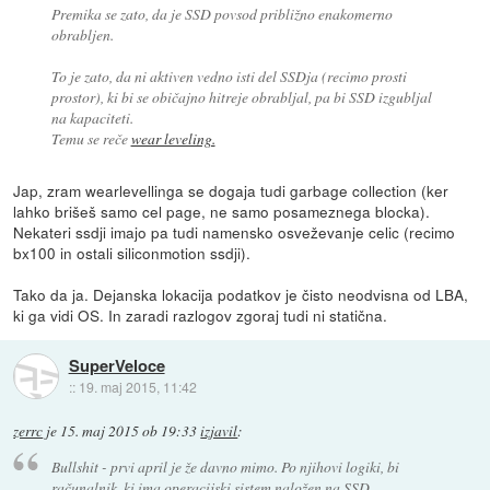
Premika se zato, da je SSD povsod približno enakomerno
obrabljen.
To je zato, da ni aktiven vedno isti del SSDja (recimo prosti
prostor), ki bi se običajno hitreje obrabljal, pa bi SSD izgubljal
na kapaciteti.
Temu se reče
wear leveling.
Jap, zram wearlevellinga se dogaja tudi garbage collection (ker
lahko brišeš samo cel page, ne samo posameznega blocka).
Nekateri ssdji imajo pa tudi namensko osveževanje celic (recimo
bx100 in ostali siliconmotion ssdji).
Tako da ja. Dejanska lokacija podatkov je čisto neodvisna od LBA,
ki ga vidi OS. In zaradi razlogov zgoraj tudi ni statična.
SuperVeloce
::
19. maj 2015, 11:42
zerrc
je
15. maj 2015 ob 19:33
izjavil
:
Bullshit - prvi april je že davno mimo. Po njihovi logiki, bi
računalnik, ki ima operacijski sistem naložen na SSD,