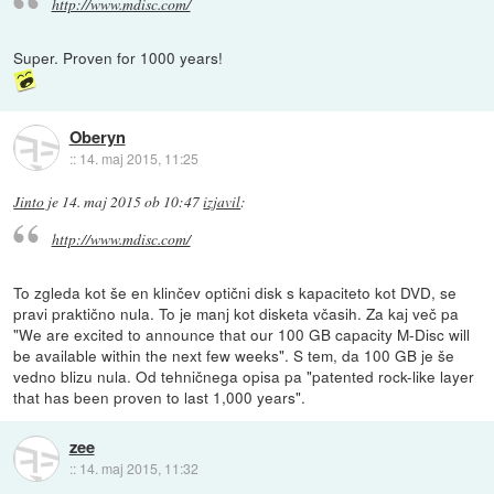
http://www.mdisc.com/
Super. Proven for 1000 years!
Oberyn
::
14. maj 2015, 11:25
Jinto
je
14. maj 2015 ob 10:47
izjavil
:
http://www.mdisc.com/
To zgleda kot še en klinčev optični disk s kapaciteto kot DVD, se
pravi praktično nula. To je manj kot disketa včasih. Za kaj več pa
"We are excited to announce that our 100 GB capacity M-Disc will
be available within the next few weeks". S tem, da 100 GB je še
vedno blizu nula. Od tehničnega opisa pa "patented rock-like layer
that has been proven to last 1,000 years".
zee
::
14. maj 2015, 11:32