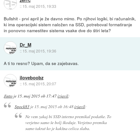
::
15. maj 2015, 19:33
Bullshit - prvi april je že davno mimo. Po njihovi logiki, bi računalnik,
ki ima operacijski sistem naložen na SSD, potreboval formatiranje
in ponovno namestitev sistema vsake dve do štiri leta?
Dr_M
::
15. maj 2015, 19:36
A ti to resno? Upam, da se zajebavas.
iloveboobz
::
15. maj 2015, 20:07
Jinto
je
15. maj 2015 ob 17:47
izjavil
:
Spock83
je
15. maj 2015 ob 16:48
izjavil
:
Ne vem zakaj bi SSD interno premikal podatke. To
verjetno samo še bolj škoduje. Verjetno premika
samo takrat ko je kakšna celica slaba.