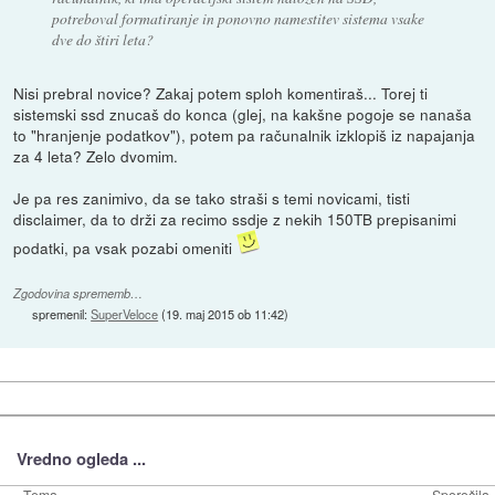
potreboval formatiranje in ponovno namestitev sistema vsake
dve do štiri leta?
Nisi prebral novice? Zakaj potem sploh komentiraš... Torej ti
sistemski ssd znucaš do konca (glej, na kakšne pogoje se nanaša
to "hranjenje podatkov"), potem pa računalnik izklopiš iz napajanja
za 4 leta? Zelo dvomim.
Je pa res zanimivo, da se tako straši s temi novicami, tisti
disclaimer, da to drži za recimo ssdje z nekih 150TB prepisanimi
podatki, pa vsak pozabi omeniti
Zgodovina sprememb…
spremenil:
SuperVeloce
(
19. maj 2015 ob 11:42
)
Vredno ogleda ...
Tema
Sporočila