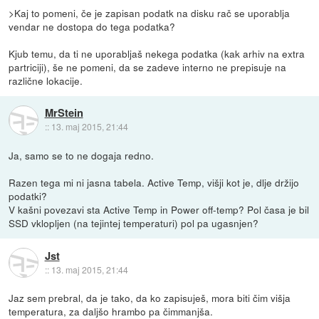
>Kaj to pomeni, če je zapisan podatk na disku rač se uporablja
vendar ne dostopa do tega podatka?
Kjub temu, da ti ne uporabljaš nekega podatka (kak arhiv na extra
partriciji), še ne pomeni, da se zadeve interno ne prepisuje na
različne lokacije.
MrStein
::
13. maj 2015, 21:44
Ja, samo se to ne dogaja redno.
Razen tega mi ni jasna tabela. Active Temp, višji kot je, dlje držijo
podatki?
V kašni povezavi sta Active Temp in Power off-temp? Pol časa je bil
SSD vklopljen (na tejintej temperaturi) pol pa ugasnjen?
Jst
::
13. maj 2015, 21:44
Jaz sem prebral, da je tako, da ko zapisuješ, mora biti čim višja
temperatura, za daljšo hrambo pa čimmanjša.