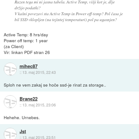
Razen tega mi ni jasna tabela. Active Temp, višji kot je, dlje
držijo podatki?
V kašni povezavi sta Active Temp in Power off-temp? Pol časa je
bil SSD vklopljen (na tejintej temperaturi) pol pa ugasnjen?
Active Temp: 8 hrs/day
Power off temp: 1 year
(za Client)
Vir: linkan PDF stran 26
mihec87
::
13. maj 2015, 22:43
Sploh ne vem zakaj se hoče ssd-je rinat za storage..
Brane22
::
13. maj 2015, 23:06
Hehehe. Urnebes.
Jst
::
13. maj 2015, 23:51