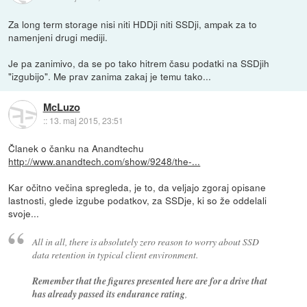
Za long term storage nisi niti HDDji niti SSDji, ampak za to
namenjeni drugi mediji.
Je pa zanimivo, da se po tako hitrem času podatki na SSDjih
"izgubijo". Me prav zanima zakaj je temu tako...
McLuzo
::
13. maj 2015, 23:51
Članek o čanku na Anandtechu
http://www.anandtech.com/show/9248/the-...
Kar očitno večina spregleda, je to, da veljajo zgoraj opisane
lastnosti, glede izgube podatkov, za SSDje, ki so že oddelali
svoje...
All in all, there is absolutely zero reason to worry about SSD
data retention in typical client environment.
Remember that the figures presented here are for a drive that
has already passed its endurance rating
,