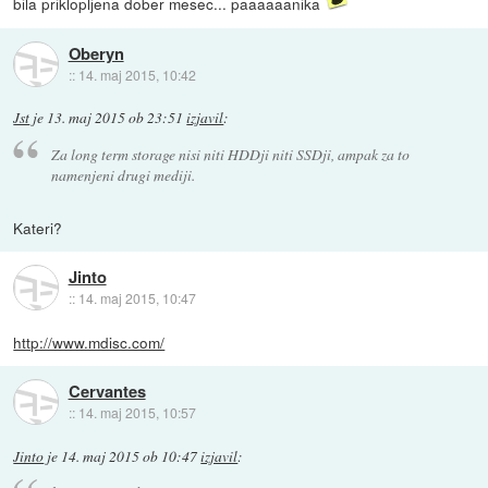
bila priklopljena dober mesec... paaaaaanika
Oberyn
::
14. maj 2015, 10:42
Jst
je
13. maj 2015 ob 23:51
izjavil
:
Za long term storage nisi niti HDDji niti SSDji, ampak za to
namenjeni drugi mediji.
Kateri?
Jinto
::
14. maj 2015, 10:47
http://www.mdisc.com/
Cervantes
::
14. maj 2015, 10:57
Jinto
je
14. maj 2015 ob 10:47
izjavil
: