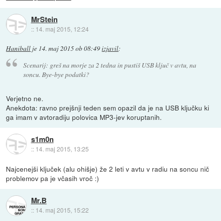
MrStein
::
14. maj 2015, 12:24
Haniball
je
14. maj 2015 ob 08:49
izjavil
:
Scenarij: greš na morje za 2 tedna in pustiš USB ključ v avtu, na
soncu. Bye-bye podatki?
Verjetno ne.
Anekdota: ravno prejšnji teden sem opazil da je na USB ključku ki
ga imam v avtoradiju polovica MP3-jev koruptanih.
s1m0n
::
14. maj 2015, 13:25
Najcenejši ključek (alu ohišje) že 2 leti v avtu v radiu na soncu nič
problemov pa je včasih vroč :)
Mr.B
::
14. maj 2015, 15:22