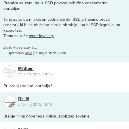
Premika se zato, da je SSD povsod približno enakomerno
obrabljen.
To je zato, da ni aktiven vedno isti del SSDja (recimo prosti
prostor), ki bi se običajno hitreje obrabljal, pa bi SSD izgubljal na
kapaciteti.
Temu se reče
wear leveling.
Zgodovina sprememb…
spremenilo:
Jinto
(
15. maj 2015 ob 17:53
)
MrStein
::
15. maj 2015, 19:15
Pri branju se tudi obrablja?
Dr_M
::
15. maj 2015, 19:16
Branje nima nobenega vpliva, zgolj zapisovanje.
zerrc