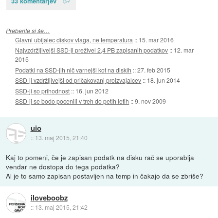
33 komentarjev
Preberite si še…
Glavni ubijalec diskov vlaga, ne temperatura
::
15. mar 2016
Najvzdržljivejši SSD-ji preživel 2,4 PB zapisanih podatkov
::
12. mar
2015
Podatki na SSD-jih nič varnejši kot na diskih
::
27. feb 2015
SSD-ji vzdržljivejši od pričakovanj proizvajalcev
::
18. jun 2014
SSD-ji so prihodnost
::
16. jun 2012
SSD-ji se bodo pocenili v treh do petih letih
::
9. nov 2009
uio
::
13. maj 2015, 21:40
Kaj to pomeni, če je zapisan podatk na disku rač se uporablja
vendar ne dostopa do tega podatka?
Al je to samo zapisan postavljen na temp in čakajo da se zbriše?
iloveboobz
::
13. maj 2015, 21:42