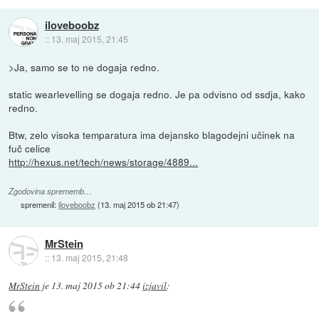
iloveboobz
::
13. maj 2015, 21:45
>Ja, samo se to ne dogaja redno.
static wearlevelling se dogaja redno. Je pa odvisno od ssdja, kako
redno.
Btw, zelo visoka temparatura ima dejansko blagodejni učinek na
fuč celice
http://hexus.net/tech/news/storage/4889...
Zgodovina sprememb…
spremenil:
iloveboobz
(
13. maj 2015 ob 21:47
)
MrStein
::
13. maj 2015, 21:48
MrStein
je
13. maj 2015 ob 21:44
izjavil
: