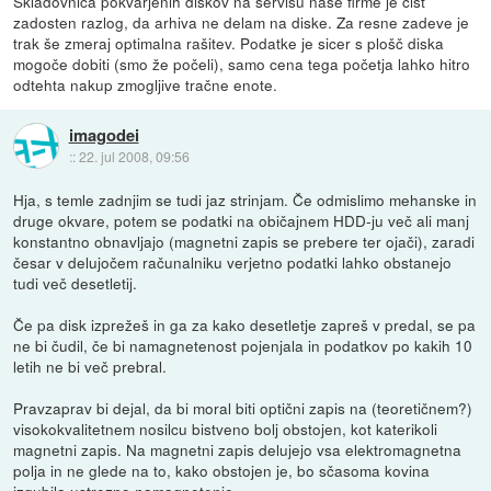
Skladovnica pokvarjenih diskov na servisu naše firme je čist
zadosten razlog, da arhiva ne delam na diske. Za resne zadeve je
trak še zmeraj optimalna rašitev. Podatke je sicer s plošč diska
mogoče dobiti (smo že počeli), samo cena tega početja lahko hitro
odtehta nakup zmogljive tračne enote.
imagodei
::
22. jul 2008, 09:56
Hja, s temle zadnjim se tudi jaz strinjam. Če odmislimo mehanske in
druge okvare, potem se podatki na običajnem HDD-ju več ali manj
konstantno obnavljajo (magnetni zapis se prebere ter ojači), zaradi
česar v delujočem računalniku verjetno podatki lahko obstanejo
tudi več desetletij.
Če pa disk izprežeš in ga za kako desetletje zapreš v predal, se pa
ne bi čudil, če bi namagnetenost pojenjala in podatkov po kakih 10
letih ne bi več prebral.
Pravzaprav bi dejal, da bi moral biti optični zapis na (teoretičnem?)
visokokvalitetnem nosilcu bistveno bolj obstojen, kot katerikoli
magnetni zapis. Na magnetni zapis delujejo vsa elektromagnetna
polja in ne glede na to, kako obstojen je, bo sčasoma kovina