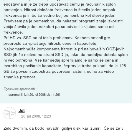
enostavna in je že treba upoštevati čemu je računalnik sploh
namenjen. Hitrost določata frekvenca in število jeder, ampak
frekvenca je in bo še vedno bolj pomembna kot število jeder.
Predvsem pa je pomembno, da nekateri programi znajo izkoristiti
večje število jeder, nekateri pa so odvisni izključno samo od
frekvence.
Pri HD vs. SSD pa ni takih problemov. Kot sem omenil gre
preprosto za vprašanje hitrosti, cene in kapacitete.
Najpomembnejša komponenta hitrost je pri najnovejših OCZ-jevih
SSD-jih že močno na strani SSD-ja, tako, da nadaljna debata sploh
ni več potrebna. Vse kar sedaj spremljamo je samo še cena in
morebitno povišanje kapacitete, čeprav je treba priznati, da je 128
GB že povsem zadosti za povprečen sistem, edino za video
zmanjka prostora.
Zgodovina sprememb…
spremenil:
Izi
(
20. jul 2008 ob 11:26
)
Jst
::
20. jul 2008, 12:23
Zelo dvomim, da bodo navadni gibljvi diski kar izumrli. Če se že v