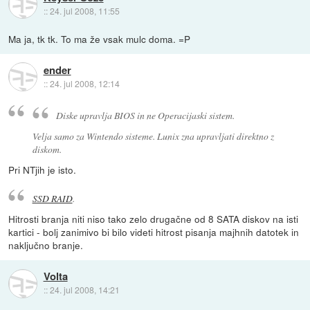
::
24. jul 2008, 11:55
Ma ja, tk tk. To ma že vsak mulc doma. =P
ender
::
24. jul 2008, 12:14
Diske upravlja BIOS in ne Operacijaski sistem.
Velja samo za Wintendo sisteme. Lunix zna upravljati direktno z
diskom.
Pri NTjih je isto.
SSD RAID
.
Hitrosti branja niti niso tako zelo drugačne od 8 SATA diskov na isti
kartici - bolj zanimivo bi bilo videti hitrost pisanja majhnih datotek in
naključno branje.
Volta
::
24. jul 2008, 14:21