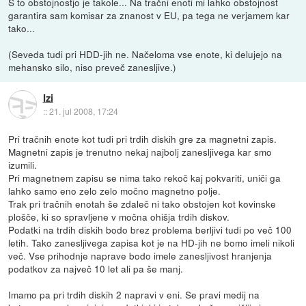
S to obstojnostjo je takole... Na tračni enoti mi lahko obstojnost
garantira sam komisar za znanost v EU, pa tega ne verjamem kar
tako...
(Seveda tudi pri HDD-jih ne. Načeloma vse enote, ki delujejo na
mehansko silo, niso preveč zanesljive.)
Izi
::
21. jul 2008, 17:24
Pri tračnih enote kot tudi pri trdih diskih gre za magnetni zapis.
Magnetni zapis je trenutno nekaj najbolj zanesljivega kar smo
izumili.
Pri magnetnem zapisu se nima tako rekoč kaj pokvariti, uniči ga
lahko samo eno zelo zelo močno magnetno polje.
Trak pri tračnih enotah še zdaleč ni tako obstojen kot kovinske
plošče, ki so spravljene v močna ohišja trdih diskov.
Podatki na trdih diskih bodo brez problema berljivi tudi po več 100
letih. Tako zanesljivega zapisa kot je na HD-jih ne bomo imeli nikoli
več. Vse prihodnje naprave bodo imele zanesljivost hranjenja
podatkov za največ 10 let ali pa še manj.
Imamo pa pri trdih diskih 2 napravi v eni. Se pravi medij na