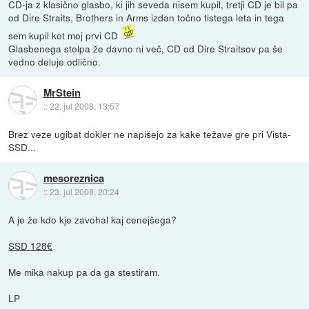
CD-ja z klasično glasbo, ki jih seveda nisem kupil, tretji CD je bil pa
od Dire Straits, Brothers in Arms izdan točno tistega leta in tega
sem kupil kot moj prvi CD
Glasbenega stolpa že davno ni več, CD od Dire Straitsov pa še
vedno deluje odlično.
MrStein
::
22. jul 2008, 13:57
Brez veze ugibat dokler ne napišejo za kake težave gre pri Vista-
SSD...
mesoreznica
::
23. jul 2008, 20:24
A je že kdo kje zavohal kaj cenejšega?
SSD 128€
Me mika nakup pa da ga stestiram.
LP