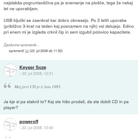
najslabša pogruntavščina pa je snemanje na plošče, tega že nekaj
let ne uporabljam.
USB ključki se zaenkrat kar dobro obnesejo. Po 3 letih uporabe
(približno 3-krat na teden kaj posnamem na njih) vsi delujejo. Edino
pri enem mi je izgleda crknil čip in sem izgubil polovico kapacitete.
Zgodovina sprememb…
spremenil:
Izi
(
22. jul 2008 ob 11:52
)
Keyser Soze
::
22. jul 2008, 12:31
Moj prvi CD je iz leta 1985.
Ja kje si pa staknil to? Kaj ste hišo prodali, da ste dobili CD in pa
player?
poweroff
::
22. jul 2008, 12:40