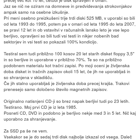
precej več kot 10 let, četudi je disk spravljen v omari.
Jaz se nič ne oziram na domneve in predvidevanja strokovnjakov
ampak samo na osebne izkušnje.
Pri meni osebno preizkušeni trije trdi diski 525 MB, v uporabi so bili
od leta 1993 do 1995, potem pa v omari od leta 1995 do leta 2007,
se pravi 12 let in ob vstavitvi v računalnik lansko leto je vse lepo
berljivo, opravljeni so bili tudi vsi testi in nikjer nobenih bad
sektorjev in vsi testi so pokazali 100% kondicijo.
Testiral sem tudi približno 100 kosov 20 let starih disket floppy 3,5"
in so berljive in uporabne v približno 70%. Te so na približno
podobnem materialu kot tračni zapisi. Po moji oceni je življenska
doba disket in tračnih zapisov okoli 15 let, če jih ne uporabljaš in
so shranjena v skladišču.
Če jih stalno uporabljaš je življenska doba precej krajša. Trakovi
prenesejo samo določeno število magnetnih zapisov.
Originalno natisnjeni CD-ji so brez napak berljivi tudi po 23 letih.
Testirano. Moj prvi CD je iz leta 1985.
Posneti CD, DVD in podobno je berljivo nekje med 3 in 5 let. Nič kaj
uporabno za shranjevanje.
Za SSD pa še ne vem.
Vsekakor se je do sedaj trdi disk najbolje izkazal od vsega. Daleč