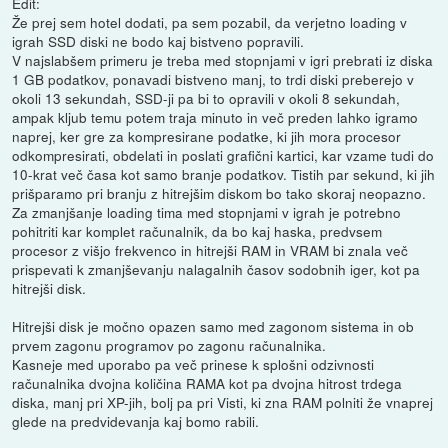
Edit:
Že prej sem hotel dodati, pa sem pozabil, da verjetno loading v
igrah SSD diski ne bodo kaj bistveno popravili.
V najslabšem primeru je treba med stopnjami v igri prebrati iz diska
1 GB podatkov, ponavadi bistveno manj, to trdi diski preberejo v
okoli 13 sekundah, SSD-ji pa bi to opravili v okoli 8 sekundah,
ampak kljub temu potem traja minuto in več preden lahko igramo
naprej, ker gre za kompresirane podatke, ki jih mora procesor
odkompresirati, obdelati in poslati grafični kartici, kar vzame tudi do
10-krat več časa kot samo branje podatkov. Tistih par sekund, ki jih
prišparamo pri branju z hitrejšim diskom bo tako skoraj neopazno.
Za zmanjšanje loading tima med stopnjami v igrah je potrebno
pohitriti kar komplet računalnik, da bo kaj haska, predvsem
procesor z višjo frekvenco in hitrejši RAM in VRAM bi znala več
prispevati k zmanjševanju nalagalnih časov sodobnih iger, kot pa
hitrejši disk.
Hitrejši disk je močno opazen samo med zagonom sistema in ob
prvem zagonu programov po zagonu računalnika.
Kasneje med uporabo pa več prinese k splošni odzivnosti
računalnika dvojna količina RAMA kot pa dvojna hitrost trdega
diska, manj pri XP-jih, bolj pa pri Visti, ki zna RAM polniti že vnaprej
glede na predvidevanja kaj bomo rabili.