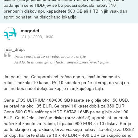
padanjem cene HDD-jev se bo počasi splačalo nabavit 10
prenosnih diskov npr. kapacitete 500 GB ali 1 TB in jih vsak dan
sproti odnašati na dislocirano lokacijo.
imagodei
::
21. jul 2008, 10:30
Tear_drop:
tračne enote, ki so še vedno močno cenejše
AFAIK tu ni cena glavni faktor ampak zanesljivost zapisa
Ja, pa niti ne. Če uporabljaš tračno enoto, imaš ta moment v
rotaciji nekako 10 kaset. Pri 10 kasetah pa že ni vrag, da vsaj na
eni ne boš našel delujoče kopije manjkajočega fajla.
Cena LTO3 ULTRIUM 400/800 GB kasete se giblje okoli 50 USD,
se pravi na okoli 35 EUR. Se pravi 10 kaset dobiš za 350 EUR.
Cena 500 GB klasičnega HDD SATA2 16MB pa se giblje okoli 90
EUR. Če bi želel klasične diske (brez ohišja!) uporabljat na enak
način kot kasete za tračno, bi plačal 900 EUR za 10 diskov. Ker je
pa to skrajno nepraktično, bi za vsakega nabavil še ohišje za USB2
priklop, kar bi te stalo še 10 x 40 EUR = 400 EUR za skupno ceno