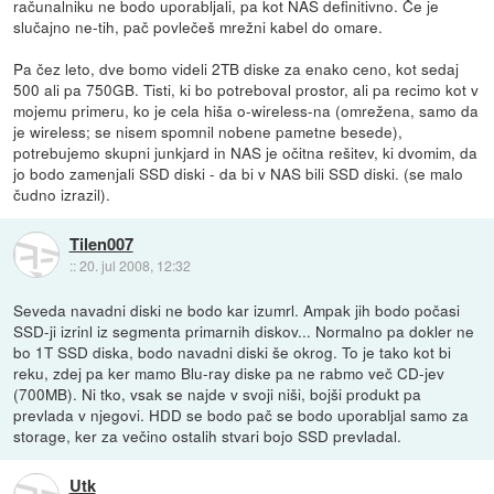
računalniku ne bodo uporabljali, pa kot NAS definitivno. Če je
slučajno ne-tih, pač povlečeš mrežni kabel do omare.
Pa čez leto, dve bomo videli 2TB diske za enako ceno, kot sedaj
500 ali pa 750GB. Tisti, ki bo potreboval prostor, ali pa recimo kot v
mojemu primeru, ko je cela hiša o-wireless-na (omrežena, samo da
je wireless; se nisem spomnil nobene pametne besede),
potrebujemo skupni junkjard in NAS je očitna rešitev, ki dvomim, da
jo bodo zamenjali SSD diski - da bi v NAS bili SSD diski. (se malo
čudno izrazil).
Tilen007
::
20. jul 2008, 12:32
Seveda navadni diski ne bodo kar izumrl. Ampak jih bodo počasi
SSD-ji izrinl iz segmenta primarnih diskov... Normalno pa dokler ne
bo 1T SSD diska, bodo navadni diski še okrog. To je tako kot bi
reku, zdej pa ker mamo Blu-ray diske pa ne rabmo več CD-jev
(700MB). Ni tko, vsak se najde v svoji niši, bojši produkt pa
prevlada v njegovi. HDD se bodo pač se bodo uporabljal samo za
storage, ker za večino ostalih stvari bojo SSD prevladal.
Utk