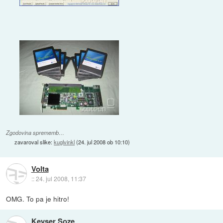
Zgodovina sprememb…
zavaroval slike:
kuglvinkl
(
24. jul 2008 ob 10:10
)
Volta
::
24. jul 2008, 11:37
OMG. To pa je hitro!
Keyser Soze