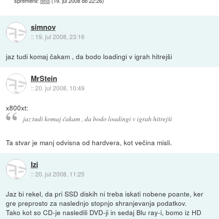
spremenil:
dela
(
19. jul 2008 ob 22:26
)
simnov
::
19. jul 2008, 23:16
jaz tudi komaj čakam , da bodo loadingi v igrah hitrejši
MrStein
::
20. jul 2008, 10:49
x800xt:
jaz tudi komaj čakam , da bodo loadingi v igrah hitrejši
Ta stvar je manj odvisna od hardvera, kot večina misli.
Izi
::
20. jul 2008, 11:25
Jaz bi rekel, da pri SSD diskih ni treba iskati nobene poante, ker
gre preprosto za naslednjo stopnjo shranjevanja podatkov.
Tako kot so CD-je nasledili DVD-ji in sedaj Blu ray-i, bomo iz HD