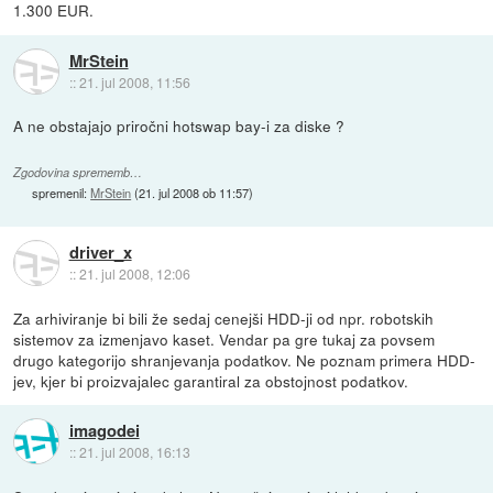
1.300 EUR.
MrStein
::
21. jul 2008, 11:56
A ne obstajajo priročni hotswap bay-i za diske ?
Zgodovina sprememb…
spremenil:
MrStein
(
21. jul 2008 ob 11:57
)
driver_x
::
21. jul 2008, 12:06
Za arhiviranje bi bili že sedaj cenejši HDD-ji od npr. robotskih
sistemov za izmenjavo kaset. Vendar pa gre tukaj za povsem
drugo kategorijo shranjevanja podatkov. Ne poznam primera HDD-
jev, kjer bi proizvajalec garantiral za obstojnost podatkov.
imagodei
::
21. jul 2008, 16:13