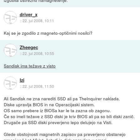
izgubila ustrezno namagnetenje.
driver_x
::
22. jul 2008, 10:11
Kaj se je zgodilo z magneto-optičnimi nosilci?
Zheegec
::
22. jul 2008, 10:55
Sandisk ima težave z visto
Izi
::
22. jul 2008, 11:50
Ali Sandisk ne zna narediti SSD ali pa TheInquirer naklada.
Diske upravlja BIOS in ne Operacijaski sistem.
OS samo prebere iz BIOSa kar le ta zazna ob zagonu.
Če so imeli težave z SSD diski je kriv BIOS ali pa so bili diski zanič.
Drugače pa SSD diski preverjeno lepo delujejo na Visti.
Glede obstojnosti magnetnih zapisov pa preverjeno obstanejo