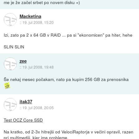
me je že začel srbet po novem disku =)
Macketina
::
19. jul 2008, 15:20
Izi, zato pa 2 x 64 GB v RAID ... pa si "ekonomicen" pa hiter, hehe
SLIN SLIN
zee
::
19. jul 2008, 19:48
Še nekaj mesec počakam, nato pa kupim 256 GB za prenosnika
itak37
::
19. jul 2008, 20:05
Test OCZ Core SSD
Na kratko, od 2-3x hitrejši od VelociRaptorja v večini opravil, razen
pri multimediji, kjer ima probleme.