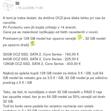
Izi
::
19. jul 2008, 11:20
K temi je treba dodati, da dotične OCZ-jeve diske lahko pri nas že
naročite.
Pri Funtechu vam jih bojda zrihtajo v 14 dnevih.
Cene pa se malenkost razlikujejo od tistih navedenih v novici.
Predvsem je 128 GB model kar opazno cenejši
, 32 GB model
pa opazno dražji
32GB OCZ SSD, SATA 2, Core Series - 160,00 €
64GB OCZ SSD, SATA 2, Core Series - 225,00 €
128GB OCZ SSD, SATA 2, Core Series - 403,00 €
Najbolj se splača kupiti 128 GB model za dobre 3 € / GB, tudi 64
GB model še nekako gre za 3,5 € / GB, 32 GB model je pa odločno
predrag z 5 € / GB
Tako, da tisti, ki razmišljate o dveh 32 GB modelih v RAID 0 raje
kar opustite misel, ker je en 64 GB model za 50% cenejši od dveh
32 GB.
Tudi ko bodo cene padale bo verjetno razmerje cen ostalo
podobno in 2 x 32 GB verjetno nikoli ne bo ravno smiseln nakup.