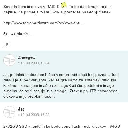
Seveda bom imel dva v RAID-0
. To bo daleč najhitreje in
najtišje. Za primerjavo RAID-ov si preberite naslednji članek:
http://www.tomshardware.com/reviews/ent...
3x - 4x hitreje ...
LP I.
Zheegec
::
18. jul 2008, 12:54
Ja, pri takšnih dostopnih časih se pa raid dosti bolj pozna... Tudi
raid-0 je super varijanta, ker se gre samo za sistemski disk. Na
kakšnem zunanjem imaš pa z imageX ali čim podobnim image
sistema, če se ti sesuje in si zmagal. Zraven pa 1TB navadnega
diskovja in je problem rešen.
Jst
::
18. jul 2008, 16:38
2x32GB SSD v raid0 in ko bodo cene flash - usb ključkov - 64GB