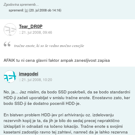
Zgodovina sprememb…
spremenil:
Izi
(
20. jul 2008 ob 14:16
)
Tear_DR0P
::
21. jul 2008, 09:46
tračne enote, ki so še vedno močno cenejše
AFAIK tu ni cena glavni faktor ampak zanesljivost zapisa
imagodei
::
21. jul 2008, 10:20
No, ja... Jaz mislim, da bodo SSD poskrbeli, da se bodo standardni
HDD-ji začeli uporabljat v smislu tračne enote. Enostavno zato, ker
bodo SSD-ji še dodatno pocenili HDD-je.
En bistven problem HDD-jev pri arhiviranju oz. izdelovanju
rezervnih kopij je ta, da jih je bilo do sedaj precej nepraktično
izklapljati in odnašati na ločeno lokacijo. Tračne enote s svojimi
kasetami zadostijo ravno tej zahtevi, namreč da je lahko rezervna