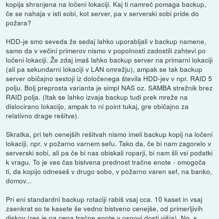
kopija shranjena na ločeni lokaciji. Kaj ti namreč pomaga backup,
če se nahaja v isti sobi, kot server, pa v serverski sobi pride do
požara?
HDD-je smo seveda že sedaj lahko uporabljali v backup namene,
samo da v večini primerov nismo v popolnosti zadostili zahtevi po
ločeni lokaciji. Že zdaj imaš lahko backup server na primarni lokaciji
(ali pa sekundarni lokaciji v LAN omrežju), ampak se tak backup
server običajno sestoji iz določenega števila HDD-jev v npr. RAID 5
polju. Bolj preprosta varianta je simpl NAS oz. SAMBA strežnik brez
RAID polja. (Itak se lahko izvaja backup tudi prek mreže na
dislocirano lokacijo, ampak to ni point tukaj, gre običajno za
relativno drage rešitve).
Skratka, pri teh cenejših rešitvah nismo imeli backup kopij na ločeni
lokaciji, npr. v požarno varnem sefu. Tako da, če bi nam zagorelo v
serverski sobi, ali pa če bi nas obiskali roparji, bi nam šli vsi podatki
k vragu. To je ves čas bistvena prednost tračne enote - omogoča
ti, da kopijo odneseš v drugo sobo, v požarno varen sef, na banko,
domov...
Pri eni standardni backup rotaciji rabiš vsaj cca. 10 kaset in vsaj
zaenkrat so te kasete še vedno bistveno cenejše, od primerljivih
diskov (res je pa cena tračne enote v osnovi dosti višja). No, s