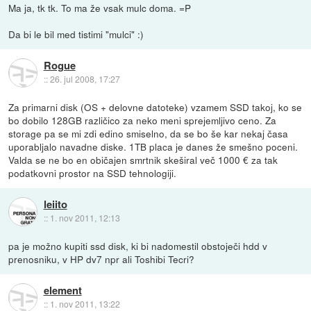
Ma ja, tk tk. To ma že vsak mulc doma. =P
Da bi le bil med tistimi "mulci" :)
Rogue
::
26. jul 2008, 17:27
Za primarni disk (OS + delovne datoteke) vzamem SSD takoj, ko se
bo dobilo 128GB različico za neko meni sprejemljivo ceno. Za
storage pa se mi zdi edino smiselno, da se bo še kar nekaj časa
uporabljalo navadne diske. 1TB placa je danes že smešno poceni.
Valda se ne bo en običajen smrtnik skeširal več 1000 € za tak
podatkovni prostor na SSD tehnologiji.
leiito
::
1. nov 2011, 12:13
pa je možno kupiti ssd disk, ki bi nadomestil obstoječi hdd v
prenosniku, v HP dv7 npr ali Toshibi Tecri?
element
::
1. nov 2011, 13:22