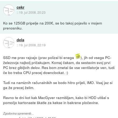
cekr
::
19. jul 2008, 20:23
Ko se 125GB pripelje na 200€, se bo takoj pojavilo v mojem
prenosniku.
dela
::
19. jul 2008, 22:19
SSD me prav rajcajo (prav polizal bi enega
), jih od vsega PC-
železovja najbolj pričakujem. Komaj čakam, da sestavim svoj prvi
PC brez gibljivih delov. Res bom zmetal še vse ventilatorje ven, tudi
če bo treba CPU precej downclockat. :)
Tudi na namiznih računalnikih se bodo hitro prijeli, IMO. Vsaj jaz si
ga že precej želim.
Ravno te dni kot kak MacGyver razmišljam, kako bi HDD utišal s
pomočjo kartonaste škatle za kekse in bakrene pločevine.
Zgodovina sprememb…