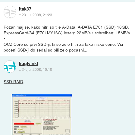
itak37
::
23. jul 2008, 21:23
Pozanimaj se, kako hitri so tile A-Data. A-DATA E701 (SSD) 16GB,
ExpressCard/34 (E701MY16G) lesen: 22MB/s • schreiben: 15MB/s
•
OCZ Core so prvi SSD-ji, ki so zelo hitri za tako nizko ceno. Vsi
poceni SSD-ji do sedaj so bili zelo pocasni...
kuglvinkl
::
24. jul 2008, 10:10
SSD RAID
.