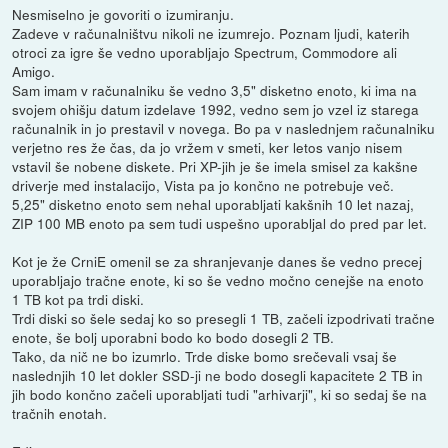
Nesmiselno je govoriti o izumiranju.
Zadeve v računalništvu nikoli ne izumrejo. Poznam ljudi, katerih
otroci za igre še vedno uporabljajo Spectrum, Commodore ali
Amigo.
Sam imam v računalniku še vedno 3,5" disketno enoto, ki ima na
svojem ohišju datum izdelave 1992, vedno sem jo vzel iz starega
računalnik in jo prestavil v novega. Bo pa v naslednjem računalniku
verjetno res že čas, da jo vržem v smeti, ker letos vanjo nisem
vstavil še nobene diskete. Pri XP-jih je še imela smisel za kakšne
driverje med instalacijo, Vista pa jo končno ne potrebuje več.
5,25" disketno enoto sem nehal uporabljati kakšnih 10 let nazaj,
ZIP 100 MB enoto pa sem tudi uspešno uporabljal do pred par let.
Kot je že CrniE omenil se za shranjevanje danes še vedno precej
uporabljajo tračne enote, ki so še vedno močno cenejše na enoto
1 TB kot pa trdi diski.
Trdi diski so šele sedaj ko so presegli 1 TB, začeli izpodrivati tračne
enote, še bolj uporabni bodo ko bodo dosegli 2 TB.
Tako, da nič ne bo izumrlo. Trde diske bomo srečevali vsaj še
naslednjih 10 let dokler SSD-ji ne bodo dosegli kapacitete 2 TB in
jih bodo končno začeli uporabljati tudi "arhivarji", ki so sedaj še na
tračnih enotah.