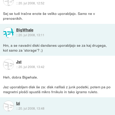
::
20. jul 2008, 12:52
Sej se tudi tračne enote še veliko uporabljajo. Samo ne v
prenosnikih.
BigWhale
::
20. jul 2008, 13:11
Hm, a se navadni diski dandanes uporabljajo se za kaj drugega,
kot samo za 'storage'? ;)
Jst
::
20. jul 2008, 13:42
Heh, dobra Bigwhale.
Jaz uporabljam disk še za: disk nafilaš z junk podatki, potem pa po
magnetni plošči spustiš mikro frnikulo in tako igramo ruleto.
Izi
::
20. jul 2008, 13:48