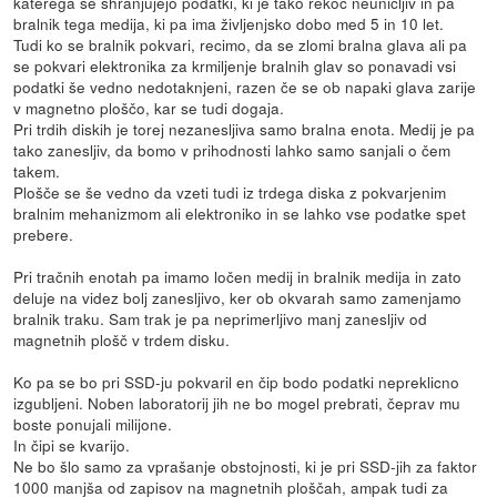
katerega se shranjujejo podatki, ki je tako rekoč neuničljiv in pa
bralnik tega medija, ki pa ima življenjsko dobo med 5 in 10 let.
Tudi ko se bralnik pokvari, recimo, da se zlomi bralna glava ali pa
se pokvari elektronika za krmiljenje bralnih glav so ponavadi vsi
podatki še vedno nedotaknjeni, razen če se ob napaki glava zarije
v magnetno ploščo, kar se tudi dogaja.
Pri trdih diskih je torej nezanesljiva samo bralna enota. Medij je pa
tako zanesljiv, da bomo v prihodnosti lahko samo sanjali o čem
takem.
Plošče se še vedno da vzeti tudi iz trdega diska z pokvarjenim
bralnim mehanizmom ali elektroniko in se lahko vse podatke spet
prebere.
Pri tračnih enotah pa imamo ločen medij in bralnik medija in zato
deluje na videz bolj zanesljivo, ker ob okvarah samo zamenjamo
bralnik traku. Sam trak je pa neprimerljivo manj zanesljiv od
magnetnih plošč v trdem disku.
Ko pa se bo pri SSD-ju pokvaril en čip bodo podatki nepreklicno
izgubljeni. Noben laboratorij jih ne bo mogel prebrati, čeprav mu
boste ponujali milijone.
In čipi se kvarijo.
Ne bo šlo samo za vprašanje obstojnosti, ki je pri SSD-jih za faktor
1000 manjša od zapisov na magnetnih ploščah, ampak tudi za