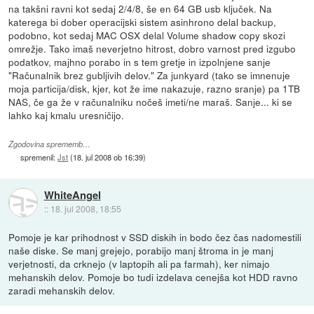
na takšni ravni kot sedaj 2/4/8, še en 64 GB usb ključek. Na
katerega bi dober operacijski sistem asinhrono delal backup,
podobno, kot sedaj MAC OSX delal Volume shadow copy skozi
omrežje. Tako imaš neverjetno hitrost, dobro varnost pred izgubo
podatkov, majhno porabo in s tem gretje in izpolnjene sanje
"Računalnik brez gubljivih delov." Za junkyard (tako se imnenuje
moja particija/disk, kjer, kot že ime nakazuje, razno sranje) pa 1TB
NAS, če ga že v računalniku nočeš imeti/ne maraš. Sanje... ki se
lahko kaj kmalu uresničijo.
Zgodovina sprememb…
spremenil:
Jst
(
18. jul 2008 ob 16:39
)
WhiteAngel
::
18. jul 2008, 18:55
Pomoje je kar prihodnost v SSD diskih in bodo čez čas nadomestili
naše diske. Se manj grejejo, porabijo manj štroma in je manj
verjetnosti, da crknejo (v laptopih ali pa farmah), ker nimajo
mehanskih delov. Pomoje bo tudi izdelava cenejša kot HDD ravno
zaradi mehanskih delov.