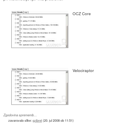
OCZ Core
Velociraptor
Zgodovina sprememb…
zavarovalo slike:
gzibret
(
20. jul 2008 ob 11:51
)