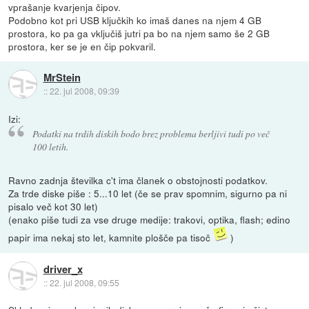
vprašanje kvarjenja čipov.
Podobno kot pri USB ključkih ko imaš danes na njem 4 GB
prostora, ko pa ga vključiš jutri pa bo na njem samo še 2 GB
prostora, ker se je en čip pokvaril.
MrStein
::
22. jul 2008, 09:39
Izi:
Podatki na trdih diskih bodo brez problema berljivi tudi po več
100 letih.
Ravno zadnja številka c't ima članek o obstojnosti podatkov.
Za trde diske piše : 5...10 let (če se prav spomnim, sigurno pa ni
pisalo več kot 30 let)
(enako piše tudi za vse druge medije: trakovi, optika, flash; edino
papir ima nekaj sto let, kamnite plošče pa tisoč
)
driver_x
::
22. jul 2008, 09:55