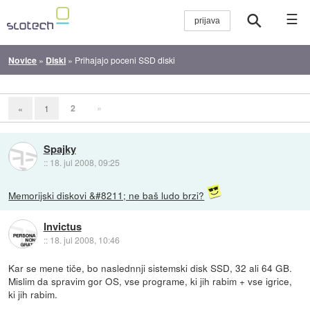
☰
Novice
»
Diski
»
Prihajajo poceni SSD diski
2
»
«
1
Spajky
::
18. jul 2008, 09:25
Memorijski diskovi &#8211; ne baš ludo brzi?
Invictus
::
18. jul 2008, 10:46
Kar se mene tiče, bo naslednnji sistemski disk SSD, 32 ali 64 GB.
Mislim da spravim gor OS, vse programe, ki jih rabim + vse igrice,
ki jih rabim.