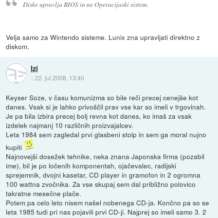
Diske upravlja BIOS in ne Operacijaski sistem.
Velja samo za Wintendo sisteme. Lunix zna upravljati direktno z
diskom.
Izi
::
22. jul 2008, 13:40
Keyser Soze, v času komunizma so bile reči precej cenejše kot
danes. Vsak si je lahko privoščil prav vse kar so imeli v trgovinah.
Je pa bila izbira precej bolj revna kot danes, ko imaš za vsak
izdelek najmanj 10 različnih proizvajalcev.
Leta 1984 sem zagledal prvi glasbeni stolp in sem ga moral nujno
kupiti
Najnovejši dosežek tehnike, neka znana Japonska firma (pozabil
ime), bil je po ločenih komponentah, ojačevalec, radijski
sprejemnik, dvojni kasetar, CD player in gramofon in 2 ogromna
100 wattna zvočnika. Za vse skupaj sem dal približno polovico
takratne mesečne plače.
Potem pa celo leto nisem našel nobenega CD-ja. Končno pa so se
leta 1985 tudi pri nas pojavili prvi CD-ji. Najprej so imeli samo 3. 2