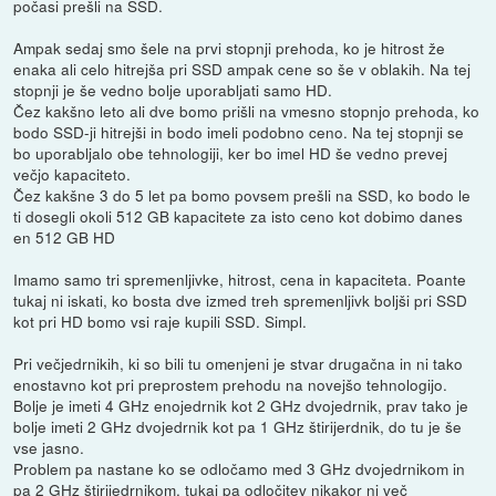
počasi prešli na SSD.
Ampak sedaj smo šele na prvi stopnji prehoda, ko je hitrost že
enaka ali celo hitrejša pri SSD ampak cene so še v oblakih. Na tej
stopnji je še vedno bolje uporabljati samo HD.
Čez kakšno leto ali dve bomo prišli na vmesno stopnjo prehoda, ko
bodo SSD-ji hitrejši in bodo imeli podobno ceno. Na tej stopnji se
bo uporabljalo obe tehnologiji, ker bo imel HD še vedno prevej
večjo kapaciteto.
Čez kakšne 3 do 5 let pa bomo povsem prešli na SSD, ko bodo le
ti dosegli okoli 512 GB kapacitete za isto ceno kot dobimo danes
en 512 GB HD
Imamo samo tri spremenljivke, hitrost, cena in kapaciteta. Poante
tukaj ni iskati, ko bosta dve izmed treh spremenljivk boljši pri SSD
kot pri HD bomo vsi raje kupili SSD. Simpl.
Pri večjedrnikih, ki so bili tu omenjeni je stvar drugačna in ni tako
enostavno kot pri preprostem prehodu na novejšo tehnologijo.
Bolje je imeti 4 GHz enojedrnik kot 2 GHz dvojedrnik, prav tako je
bolje imeti 2 GHz dvojedrnik kot pa 1 GHz štirijerdnik, do tu je še
vse jasno.
Problem pa nastane ko se odločamo med 3 GHz dvojedrnikom in
pa 2 GHz štirijedrnikom, tukaj pa odločitev nikakor ni več