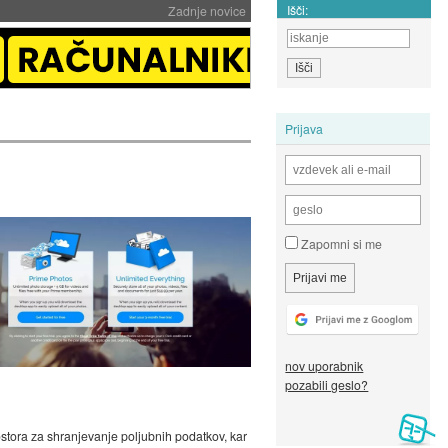
Išči:
Zadnje novice
Prijava
Zapomni si me
nov uporabnik
pozabili geslo?
stora za shranjevanje poljubnih podatkov, kar