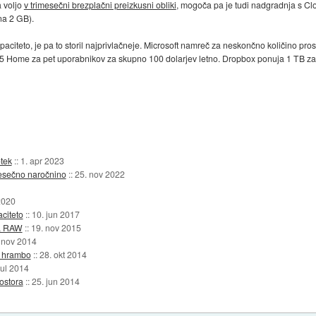
a voljo
v trimesečni brezplačni preizkusni obliki
, mogoča pa je tudi nadgradnja s Cl
na 2 GB).
paciteto, je pa to storil najprivlačneje. Microsoft namreč za neskončno količino pr
e 365 Home za pet uporabnikov za skupno 100 dolarjev letno. Dropbox ponuja 1 TB za
tek
::
1. apr 2023
esečno naročnino
::
25. nov 2022
2020
citeto
::
10. jun 2017
ta RAW
::
19. nov 2015
 nov 2014
o hrambo
::
28. okt 2014
jul 2014
ostora
::
25. jun 2014