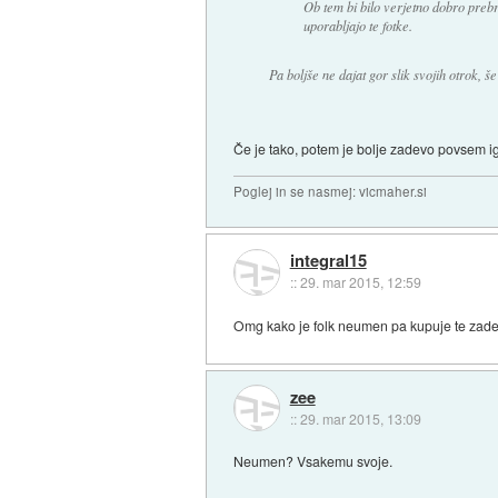
Ob tem bi bilo verjetno dobro prebr
uporabljajo te fotke.
Pa boljše ne dajat gor slik svojih otrok, še
Če je tako, potem je bolje zadevo povsem ig
Poglej in se nasmej: vicmaher.si
integral15
::
29. mar 2015, 12:59
Omg kako je folk neumen pa kupuje te zade
zee
::
29. mar 2015, 13:09
Neumen? Vsakemu svoje.