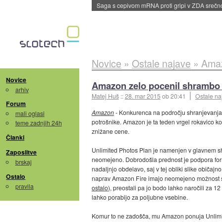
BMW v vozilih začel predvajati reklame
::
dane
Novice
»
Ostale najave
»
Amaz
Novice
Amazon zelo pocenil shrambo 
arhiv
Matej Huš
::
28. mar 2015
ob 20:41
Ostale na
Forum
Amazon
- Konkurenca na področju shranjevanja 
mali oglasi
potrošnike. Amazon je ta teden vrgel rokavico k
teme zadnjih 24h
znižane cene.
Članki
Unlimited Photos Plan je namenjen v glavnem shr
Zaposlitve
neomejeno. Dobrodošla prednost je podpora forma
brskaj
nadaljnjo obdelavo, saj v tej obliki slike običajn
Ostalo
naprav Amazon Fire imajo neomejeno možnost sh
pravila
ostalo
), preostali pa jo bodo lahko naročili za 12
lahko porabijo za poljubne vsebine.
Komur to ne zadošča, mu Amazon ponuja Unlimite