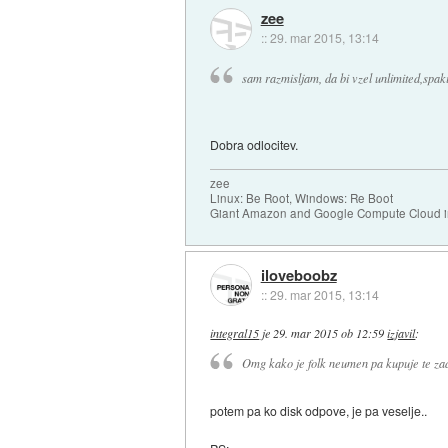
zee
::
29. mar 2015, 13:14
sam razmisljam, da bi vzel unlimited,spaki
Dobra odlocitev.
zee
Linux: Be Root, Windows: Re Boot
Giant Amazon and Google Compute Cloud in
iloveboobz
::
29. mar 2015, 13:14
integral15
je
29. mar 2015 ob 12:59
izjavil
:
Omg kako je folk neumen pa kupuje te za
potem pa ko disk odpove, je pa veselje..