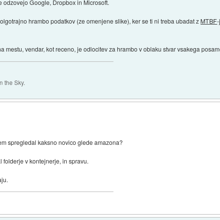
se odzovejo Google, Dropbox in Microsoft.
olgotrajno hrambo podatkov (ze omenjene slike), ker se ti ni treba ubadat z
MTBF
-
 mestu, vendar, kot receno, je odlocitev za hrambo v oblaku stvar vsakega posam
 the Sky.
 sem spregledal kaksno novico glede amazona?
 folderje v kontejnerje, in spravu.
ju.