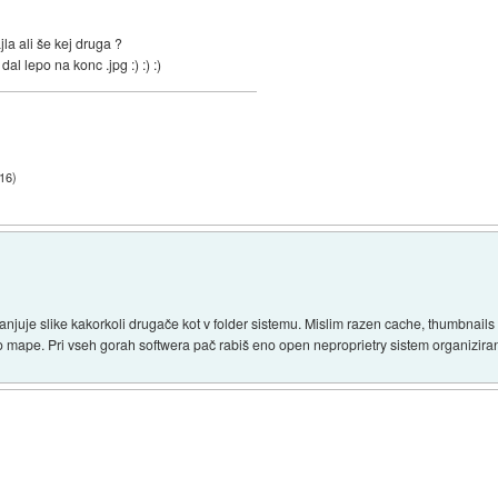
la ali še kej druga ?
dal lepo na konc .jpg :) :) :)
:16
)
anjuje slike kakorkoli drugače kot v folder sistemu. Mislim razen cache, thumbnail
o mape. Pri vseh gorah softwera pač rabiš eno open neproprietry sistem organiziranj