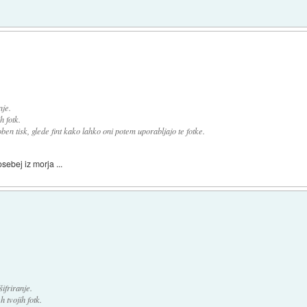
nje.
 fotk.
ben tisk, glede fint kako lahko oni potem uporabljajo te fotke.
osebej iz morja ...
ifriranje.
 tvojih fotk.