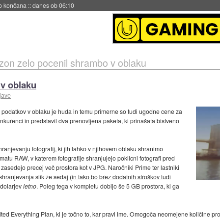
s ob 06:09
on zelo pocenil shrambo v oblaku
v oblaku
jave
podatkov v oblaku je huda in temu primerne so tudi ugodne cene za
onkurenci in
predstavil dva prenovljena paketa
, ki prinašata bistveno
anjevanju fotografij, ki jih lahko v njihovem oblaku shranimo
tu RAW, v katerem fotografije shranjujejo poklicni fotografi pred
o zasedejo precej več prostora kot v JPG. Naročniki Prime ter lastniki
ranjevanja slik že sedaj (
in tako bo brez dodatnih stroškov tudi
 dolarjev
letno
. Poleg tega v kompletu dobijo še 5 GB prostora, ki ga
d Everything Plan, ki je točno to, kar pravi ime. Omogoča neomejene količine pro