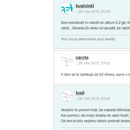
kuglvinkl
::
28. mar 2015, 20:49
Sem preizkusil in naložil en album 2,2 gb, N
rabiš... Seveda jih lahko tut spustiš, če ra
Your focus determines your reallity
carota
::
28. mar 2015, 23:32
V čem se to razlikuje od S3 drivea, samo v
fosil
::
28. mar 2015, 23:49
Verjetno to pomeni tudi, da odpade šifriranj
Kar pomeni, da imajo dostop do vseh tvojih f
Ob tem bi bilo verjetno dobro prebrati droben