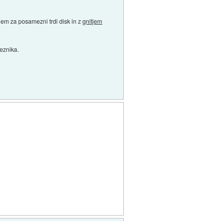
jem za posamezni trdi disk in z
gnitjem
eznika.