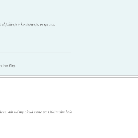
ral folderje v kontejnerje, in spravu.
 the Sky.
deve. 4tb wd my cloud stane pa 130€ mislm halo