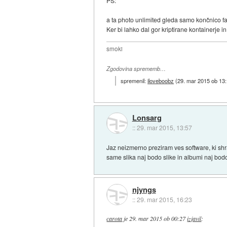
PS:
a ta photo unlimited gleda samo končnico faj
Ker bi lahko dal gor kriptirane kontainerje in 
smoki
Zgodovina sprememb…
spremenil:
iloveboobz
(
29. mar 2015 ob 13
Lonsarg
::
29. mar 2015, 13:57
Jaz neizmerno preziram ves software, ki shr
same slika naj bodo slike in albumi naj bod
njyngs
::
29. mar 2015, 16:23
carota
je
29. mar 2015 ob 00:27
izjavil
: