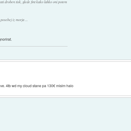
ati droben tisk, glede fint kako lahko oni potem
 posebej iz morja ...
norirat.
ve. 4tb wd my cloud stane pa 130€ mislm halo