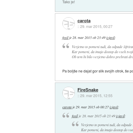
Tako je!
carota
::
29. mar 2015, 00:27
fosil
je
28. mar 2015 ob 23:49
izjavil
:
Verjetno to pomeni tudi, da odpade šifrira
Kar pomeni, da imajo dostop do vseh tvojih
Ob tem bi bilo verjetno dobro prebrati dro
Pa boljše ne dajat gor slik svojih otrok, še p
FireSnake
::
29. mar 2015, 12:55
carota
je
29. mar 2015 ob 00:27
izjavil
:
fosil
je
28. mar 2015 ob 23:49
izjavil
:
Verjetno to pomeni tudi, da odpade š
Kar pomeni, da imajo dostop do vseh