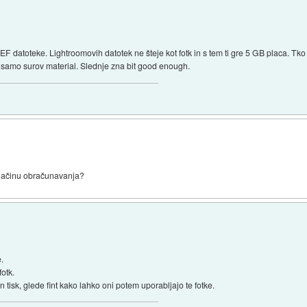
EF datoteke. Lightroomovih datotek ne šteje kot fotk in s tem ti gre 5 GB placa. Tko
biš samo surov material. Slednje zna bit good enough.
 načinu obračunavanja?
e.
otk.
 tisk, glede fint kako lahko oni potem uporabljajo te fotke.