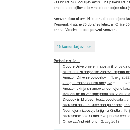
vas bo stalo 60 dolarjev
letno
. Oba paketa sta n
omejena, omejitev je le v mobilnem odjemalcu (
Amazon sicer ni prvi, ki je ponudil neomejeno ka
Personal, ki stane 70 dolarjev letno, ali Offic
enako. Vodstvo je torej prevzel Amazon.
46 komentarjev
Preberite si še…
Google Drive omejen na pet milijonov dato
Mercedes za pospeške zahteva zajetno m
Amazon Drive se bo poslovil
::
1. avg 2022
Google Photos dobiva omejitve
::
11. nov 
Amazon ukinja shrambo z neomejeno kapa
Reuters ne bo več sprejemal slik iz forma
Dropbox in Microsoft bosta sodelovala
::
6.
Microsoft na One Drive ponuja neomejen
Neomejena izposoja knjig na Kindlu
::
19. 
Microsoftov oblak OneDrive prinaša več pr
Office za Android je tu
::
2. avg 2013