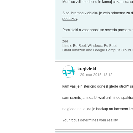
Meni se zdi to odlicno in komaj cakam, da 
Also: hramba v oblaku je zelo primerna za d
podatkov
.
Pomisleki o zasebnosti so seveda povsem na
zee
Linux: Be Root, Windows: Re Boot
Giant Amazon and Google Compute Cloud in
kuglvinkl
::
29. mar 2015, 13:12
kam vas je histericno odnesl glede otrok?
sam razmisljam, da bi vzel unlimited,spakiral
ne glede na to, da je backup na locenem kra
Your focus determines your reallity