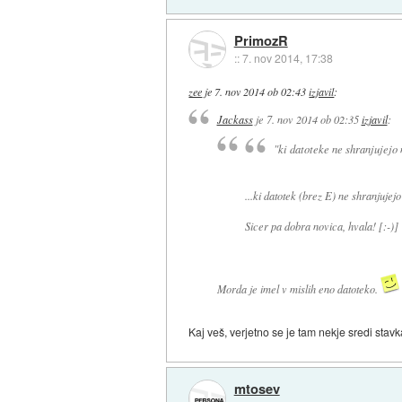
PrimozR
::
7. nov 2014, 17:38
zee
je
7. nov 2014 ob 02:43
izjavil
:
Jackass
je
7. nov 2014 ob 02:35
izjavil
:
"ki datoteke ne shranjujejo 
...ki datotek (brez E) ne shranjujejo
Sicer pa dobra novica, hvala! [:-)]
Morda je imel v mislih eno datoteko.
Kaj veš, verjetno se je tam nekje sredi stav
mtosev