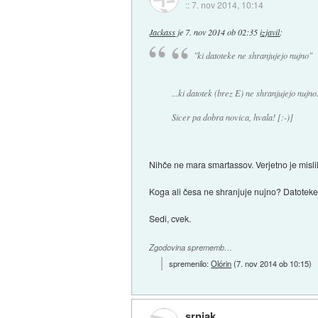
::
7. nov 2014, 10:14
Jackass
je
7. nov 2014 ob 02:35
izjavil
:
"ki datoteke ne shranjujejo nujno"
...ki datotek (brez E) ne shranjujejo nujno.
Sicer pa dobra novica, hvala! [:-)]
Nihče ne mara smartassov. Verjetno je misli
Koga ali česa ne shranjuje nujno? Datoteke
Sedi, cvek.
Zgodovina sprememb…
spremenilo:
Olórin
(
7. nov 2014 ob 10:15
)
srnjak