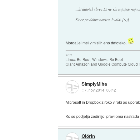
...ki datotek (brez E) ne shranjujejo nujno.
Sicer pa dobra novica, hvala! [:-)]
Morda je imel v mislih eno datoteko.
zee
Linux: Be Root, Windows: Re Boot
Giant Amazon and Google Compute Cloud in
SimplyMiha
::
7. nov 2014, 06:42
Microsoft in Dropbox z roko v roki po uporab
Ko se podjetja zedinijo, praviloma nastrada
Olórin