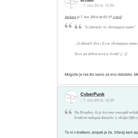
::
7. nov 2014, 10:50
Jackass
je
7. nov 2014 ob 02:35
izjavil
:
"ki datoteke ne shranjujejo nujno"
...ki datotek (brez E) ne shranjujejo nujno.
Sicer pa dobra novica, hvala! [:-)]
Mogoče je res šlo samo za eno datoteko. Me
CyberPunk
::
7. nov 2014, 12:45
Na Dropbox, ki je kot smo omenjali nekak
kratkem nalagati datoteke iz okolja Office
To ni v kratkem, ampak je že. Včeraj sem apd