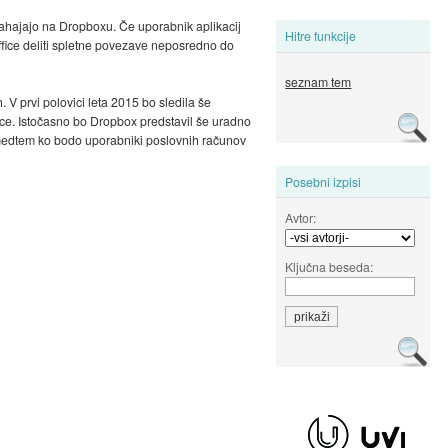
nahajajo na Dropboxu. Če uporabnik aplikacij
Hitre funkcije
ffice deliti spletne povezave neposredno do
seznam tem
 V prvi polovici leta 2015 bo sledila še
ice. Istočasno bo Dropbox predstavil še uradno
 medtem ko bodo uporabniki poslovnih računov
Posebni izpisi
Avtor:
Ključna beseda: