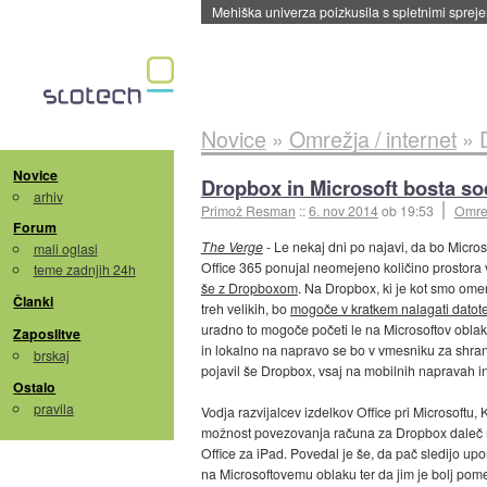
Evropska vesoljska agencija razvija svojo rak
Novice
»
Omrežja / internet
»
Novice
Dropbox in Microsoft bosta so
arhiv
Primož Resman
::
6. nov 2014
ob 19:53
Omrež
Forum
The Verge
- Le nekaj dni po najavi, da bo Micro
mali oglasi
Office 365 ponujal neomejeno količino prostora 
teme zadnjih 24h
še z Dropboxom
. Na Dropbox, ki je kot smo ome
Članki
treh velikih, bo
mogoče v kratkem nalagati datotek
uradno to mogoče početi le na Microsoftov obla
Zaposlitve
in lokalno na napravo se bo v vmesniku za shra
brskaj
pojavil še Dropbox, vsaj na mobilnih napravah in v
Ostalo
pravila
Vodja razvijalcev izdelkov Office pri Microsoftu, 
možnost povezovanja računa za Dropbox daleč na
Office za iPad. Povedal je še, da pač sledijo upo
na Microsoftovemu oblaku ter da jim je bolj pom