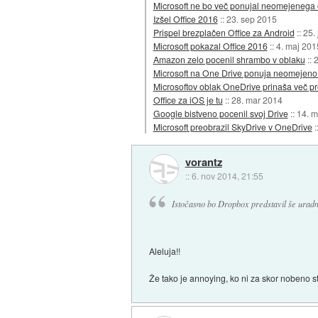
Microsoft ne bo več ponujal neomejenega 
Izšel Office 2016
::
23. sep 2015
Prispel brezplačen Office za Android
::
25.
Microsoft pokazal Office 2016
::
4. maj 201
Amazon zelo pocenil shrambo v oblaku
::
2
Microsoft na One Drive ponuja neomejen
Microsoftov oblak OneDrive prinaša več pr
Office za iOS je tu
::
28. mar 2014
Google bistveno pocenil svoj Drive
::
14. m
Microsoft preobrazil SkyDrive v OneDrive
:
vorantz
::
6. nov 2014, 21:55
Istočasno bo Dropbox predstavil še urad
Aleluja!!
Že tako je annoying, ko ni za skor nobeno s