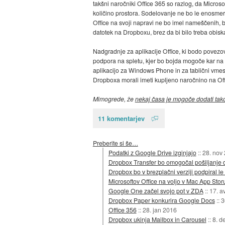
takšni naročniki Office 365 so razlog, da Micro
količino prostora. Sodelovanje ne bo le enosmer
Office na svoji napravi ne bo imel nameščenih, 
datotek na Dropboxu, brez da bi bilo treba obiska
Nadgradnje za aplikacije Office, ki bodo povezov
podpora na spletu, kjer bo bojda mogoče kar na D
aplikacijo za Windows Phone in za tablični vme
Dropboxa morali imeti kupljeno naročnino na Off
Mimogrede, že
nekaj časa je mogoče dodati tak
11 komentarjev
Preberite si še…
Podatki z Google Drive izginjajo
::
28. nov
Dropbox Transfer bo omogočal pošiljanje 
Dropbox bo v brezplačni verziji podpiral le 
Microsoftov Office na voljo v Mac App Stor
Google One začel svojo pot v ZDA
::
17. a
Dropbox Paper konkurira Google Docs
::
3
Office 356
::
28. jan 2016
Dropbox ukinja Mailbox in Carousel
::
8. d