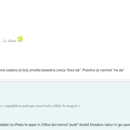
.. (2. sklon)
ne osebno je bolj zmotila besedna zveza "brez da". Pravilno je namreč "ne da"
o v najslabšem položaju izmed treh velikih, bo mogoče v
ejtal na iPadu te appe in Office tam komot "pusti" dodati Dropbox račun in ga upora