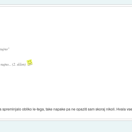
nujno"
 nujno... (2. sklon)
ka spreminjalo obliko le-tega, take napake pa ne opaziš sam skoraj nikoli. Hvala vs