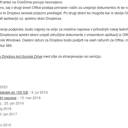
soft lahko na OneDrive ponuja neomejeno
no, saj v drugi smeri Office postaja primaren način za urejanje dokumentov, ki se 
bo to Dropbox seveda prijazno predlagal. Po drugi strani bo mogoče kar iz okolja O
ti aplikacijo oz. spletno stran Dropboxa.
anje podpirale, bodo najprej na voljo za mobilne naprave v prihodnjih nekaj tednih.
ropboxovi spletni strani urejati združljive dokumente z vmesnikom aplikacij iz Off
snik Windows. Osebni računi za Dropbox bodo podprti na vseh računih za Office,
ice 365.
o Dropbox kot Google Drive
med cilje za shranjevanje na namizju.
 2023
datotek do 100 GB
::
9. jul 2019
tri naprave
::
15. mar 2019
u
::
25. jan 2019
vg 2018
0. jan 2017
ec 2015