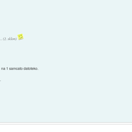
.. (2. sklon)
l na 1 samcato datoteko.
.