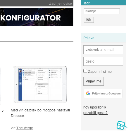
Išči:
Zadnje novice
Prijava
Zapomni si me
nov uporabnik
Med viri datotek bo mogoče nastaviti
 v
pozabili geslo?
Dropbox
vir:
The Verge