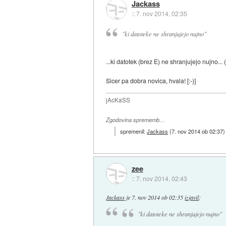
Jackass
::
7. nov 2014, 02:35
"ki datoteke ne shranjujejo nujno"
...ki datotek (brez E) ne shranjujejo nujno... 
Sicer pa dobra novica, hvala! [:-)]
jAcKaSS
Zgodovina sprememb…
spremenil:
Jackass
(
7. nov 2014 ob 02:37
)
zee
::
7. nov 2014, 02:43
Jackass
je
7. nov 2014 ob 02:35
izjavil
:
"ki datoteke ne shranjujejo nujno"