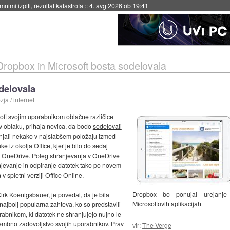
eto za večkratno uporabo
::
4. avg 2026 ob 19:41
Dropbox in Microsoft bosta sodelovala
delovala
ja / internet
soft svojim uporabnikom oblačne različice
v oblaku, prihaja novica, da bodo
sodelovali
njali nekako v najslabšem položaju izmed
e iz okolja Office
, kjer je bilo do sedaj
k OneDrive. Poleg shranjevanja v OneDrive
njevanje in odpiranje datotek tako po novem
 spletni verziji Office Online.
Dropbox bo ponujal urejanje
Kirk Koenigsbauer, je povedal, da je bila
Microsoftovih aplikacijah
jbolj popularna zahteva, ko so predstavili
rabnikom, ki datotek ne shranjujejo nujno le
embno zadovoljstvo svojih uporabnikov. Prav
vir:
The Verge