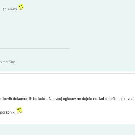
.. (2. sklon)
 the Sky.
nikovih dokumentih brskata... No, vsaj oglasov ne dajeta not kot stric Google - vsaj
 porabnik.