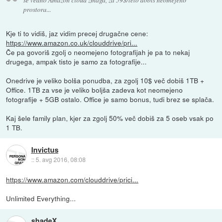
prostora...
Kje ti to vidiš, jaz vidim precej drugačne cene:
https://www.amazon.co.uk/clouddrive/pri...
Če pa govoriš zgolj o neomejeno fotografijah je pa to nekaj
drugega, ampak tisto je samo za fotografije...
Onedrive je veliko bolša ponudba, za zgolj 10$ več dobiš 1TB +
Office. 1TB za vse je veliko boljša zadeva kot neomejeno
fotografije + 5GB ostalo. Office je samo bonus, tudi brez se splača.
Kaj šele family plan, kjer za zgolj 50% več dobiš za 5 oseb vsak po
1 TB.
Invictus
::
5. avg 2016, 08:08
https://www.amazon.com/clouddrive/prici...
Unlimited Everything...
shadeX