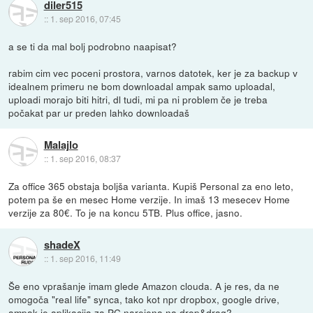
diler515
::
1. sep 2016, 07:45
a se ti da mal bolj podrobno naapisat?
rabim cim vec poceni prostora, varnos datotek, ker je za backup v
idealnem primeru ne bom downloadal ampak samo uploadal,
uploadi morajo biti hitri, dl tudi, mi pa ni problem če je treba
počakat par ur preden lahko downloadaš
Malajlo
::
1. sep 2016, 08:37
Za office 365 obstaja boljša varianta. Kupiš Personal za eno leto,
potem pa še en mesec Home verzije. In imaš 13 mesecev Home
verzije za 80€. To je na koncu 5TB. Plus office, jasno.
shadeX
::
1. sep 2016, 11:49
Še eno vprašanje imam glede Amazon clouda. A je res, da ne
omogoča "real life" synca, tako kot npr dropbox, google drive,
ampak je aplikacija za PC narejena na drop&drag?