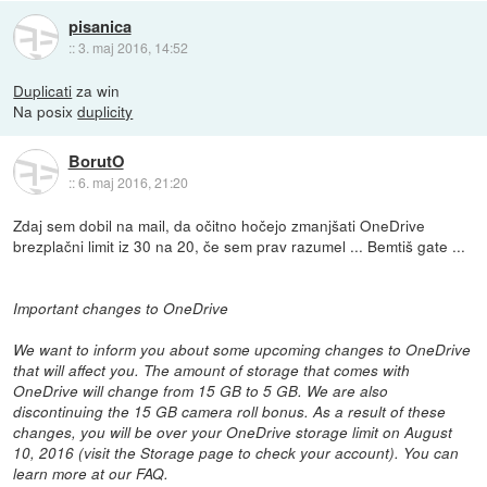
pisanica
::
3. maj 2016, 14:52
Duplicati
za win
Na posix
duplicity
BorutO
::
6. maj 2016, 21:20
Zdaj sem dobil na mail, da očitno hočejo zmanjšati OneDrive
brezplačni limit iz 30 na 20, če sem prav razumel ... Bemtiš gate ...
Important changes to OneDrive
We want to inform you about some upcoming changes to OneDrive
that will affect you. The amount of storage that comes with
OneDrive will change from 15 GB to 5 GB. We are also
discontinuing the 15 GB camera roll bonus. As a result of these
changes, you will be over your OneDrive storage limit on August
10, 2016 (visit the Storage page to check your account). You can
learn more at our FAQ.