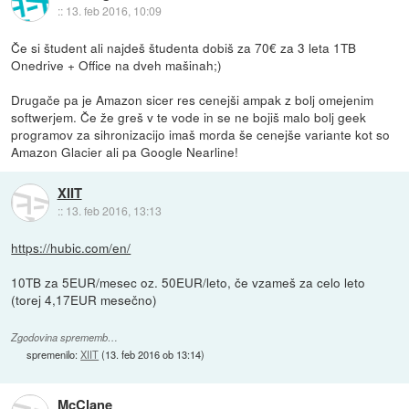
::
13. feb 2016, 10:09
Če si študent ali najdeš študenta dobiš za 70€ za 3 leta 1TB
Onedrive + Office na dveh mašinah;)
Drugače pa je Amazon sicer res cenejši ampak z bolj omejenim
softwerjem. Če že greš v te vode in se ne bojiš malo bolj geek
programov za sihronizacijo imaš morda še cenejše variante kot so
Amazon Glacier ali pa Google Nearline!
XIIT
::
13. feb 2016, 13:13
https://hubic.com/en/
10TB za 5EUR/mesec oz. 50EUR/leto, če vzameš za celo leto
(torej 4,17EUR mesečno)
Zgodovina sprememb…
spremenilo:
XIIT
(
13. feb 2016 ob 13:14
)
McClane