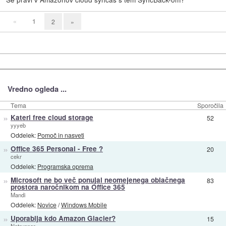
«
1
2
»
Vredno ogleda ...
Tema
Sporočila
»
Kateri free cloud storage
52
yyyeb
Oddelek:
Pomoč in nasveti
»
Office 365 Personal - Free ?
20
cekr
Oddelek:
Programska oprema
»
Microsoft ne bo več ponujal neomejenega oblačnega
83
prostora naročnikom na Office 365
Mandi
Oddelek:
Novice
/
Windows Mobile
»
Uporablja kdo Amazon Glacier?
15