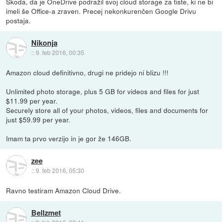
Škoda, da je OneDrive podražil svoj cloud storage za tiste, ki ne bi
imeli še Office-a zraven. Precej nekonkurenčen Google Drivu
postaja.
Nikonja
::
9. feb 2016, 00:35
Amazon cloud definitivno, drugi ne pridejo ni blizu !!!
Unlimited photo storage, plus 5 GB for videos and files for just
$11.99 per year.
Securely store all of your photos, videos, files and documents for
just $59.99 per year.
Imam ta prvo verzijo in je gor že 146GB.
zee
::
9. feb 2016, 05:30
Ravno testiram Amazon Cloud Drive.
Bellzmet