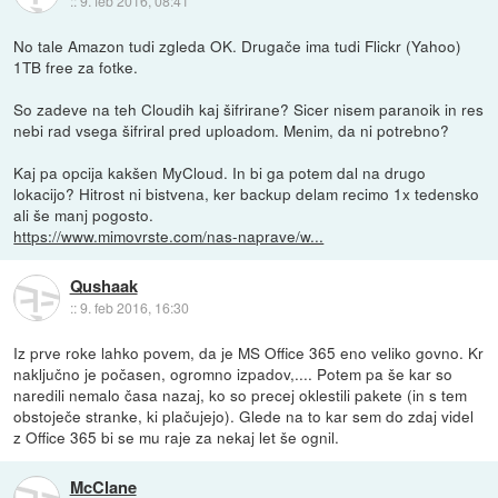
::
9. feb 2016, 08:41
No tale Amazon tudi zgleda OK. Drugače ima tudi Flickr (Yahoo)
1TB free za fotke.
So zadeve na teh Cloudih kaj šifrirane? Sicer nisem paranoik in res
nebi rad vsega šifriral pred uploadom. Menim, da ni potrebno?
Kaj pa opcija kakšen MyCloud. In bi ga potem dal na drugo
lokacijo? Hitrost ni bistvena, ker backup delam recimo 1x tedensko
ali še manj pogosto.
https://www.mimovrste.com/nas-naprave/w...
Qushaak
::
9. feb 2016, 16:30
Iz prve roke lahko povem, da je MS Office 365 eno veliko govno. Kr
naključno je počasen, ogromno izpadov,.... Potem pa še kar so
naredili nemalo časa nazaj, ko so precej oklestili pakete (in s tem
obstoječe stranke, ki plačujejo). Glede na to kar sem do zdaj videl
z Office 365 bi se mu raje za nekaj let še ognil.
McClane