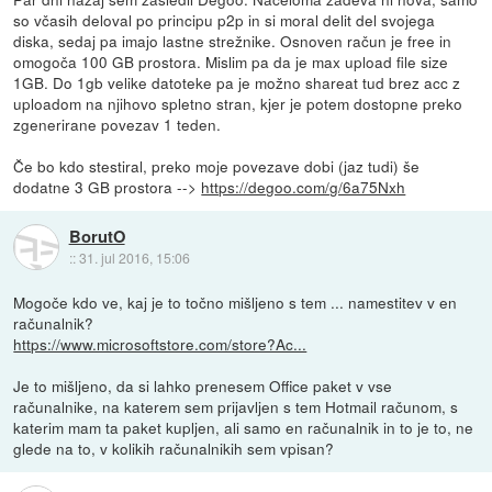
so včasih deloval po principu p2p in si moral delit del svojega
diska, sedaj pa imajo lastne strežnike. Osnoven račun je free in
omogoča 100 GB prostora. Mislim pa da je max upload file size
1GB. Do 1gb velike datoteke pa je možno shareat tud brez acc z
uploadom na njihovo spletno stran, kjer je potem dostopne preko
zgenerirane povezav 1 teden.
Če bo kdo stestiral, preko moje povezave dobi (jaz tudi) še
dodatne 3 GB prostora -->
https://degoo.com/g/6a75Nxh
BorutO
::
31. jul 2016, 15:06
Mogoče kdo ve, kaj je to točno mišljeno s tem ... namestitev v en
računalnik?
https://www.microsoftstore.com/store?Ac...
Je to mišljeno, da si lahko prenesem Office paket v vse
računalnike, na katerem sem prijavljen s tem Hotmail računom, s
katerim mam ta paket kupljen, ali samo en računalnik in to je to, ne
glede na to, v kolikih računalnikih sem vpisan?