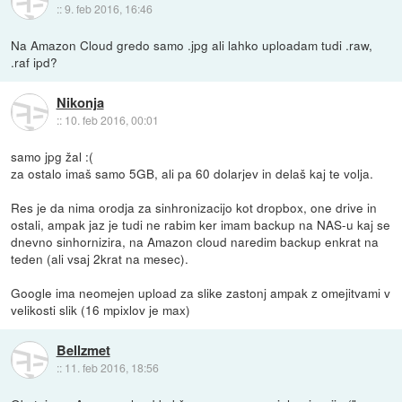
::
9. feb 2016, 16:46
Na Amazon Cloud gredo samo .jpg ali lahko uploadam tudi .raw,
.raf ipd?
Nikonja
::
10. feb 2016, 00:01
samo jpg žal :(
za ostalo imaš samo 5GB, ali pa 60 dolarjev in delaš kaj te volja.
Res je da nima orodja za sinhronizacijo kot dropbox, one drive in
ostali, ampak jaz je tudi ne rabim ker imam backup na NAS-u kaj se
dnevno sinhornizira, na Amazon cloud naredim backup enkrat na
teden (ali vsaj 2krat na mesec).
Google ima neomejen upload za slike zastonj ampak z omejitvami v
velikosti slik (16 mpixlov je max)
Bellzmet
::
11. feb 2016, 18:56