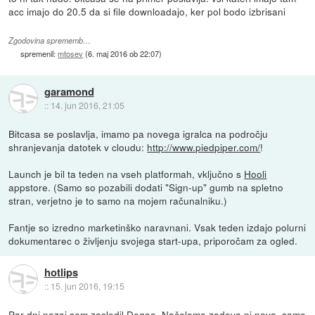
acc imajo do 20.5 da si file downloadajo, ker pol bodo izbrisani
Zgodovina sprememb…
spremenil:
mtosev
(
6. maj 2016 ob 22:07
)
garamond
::
14. jun 2016, 21:05
Bitcasa se poslavlja, imamo pa novega igralca na področju
shranjevanja datotek v cloudu:
http://www.piedpiper.com/
!
Launch je bil ta teden na vseh platformah, vključno s
Hooli
appstore. (Samo so pozabili dodati "Sign-up" gumb na spletno
stran, verjetno je to samo na mojem računalniku.)
Fantje so izredno marketinško naravnani. Vsak teden izdajo polurni
dokumentarec o življenju svojega start-upa, priporočam za ogled.
hotlips
::
15. jun 2016, 19:15
Par dni nazaj sem zasledil Degoo. Načeloma zadeva ni nova, samo