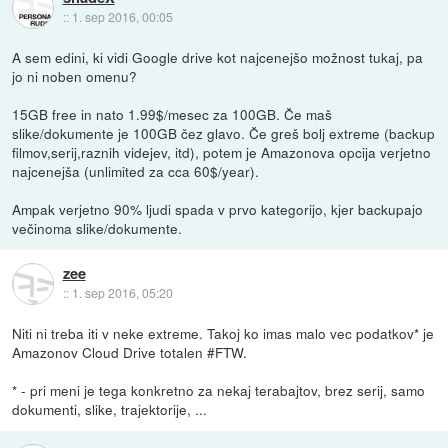
::
1. sep 2016, 00:05
A sem edini, ki vidi Google drive kot najcenejšo možnost tukaj, pa
jo ni noben omenu?
15GB free in nato 1.99$/mesec za 100GB. Če maš
slike/dokumente je 100GB čez glavo. Če greš bolj extreme (backup
filmov,serij,raznih videjev, itd), potem je Amazonova opcija verjetno
najcenejša (unlimited za cca 60$/year).
Ampak verjetno 90% ljudi spada v prvo kategorijo, kjer backupajo
večinoma slike/dokumente.
zee
::
1. sep 2016, 05:20
Niti ni treba iti v neke extreme. Takoj ko imas malo vec podatkov* je
Amazonov Cloud Drive totalen #FTW.
* - pri meni je tega konkretno za nekaj terabajtov, brez serij, samo
dokumenti, slike, trajektorije, ...