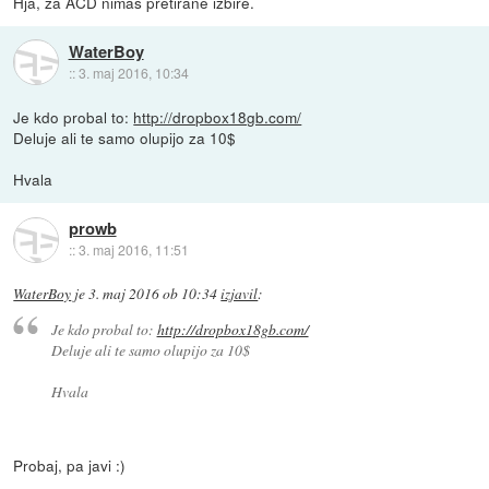
Hja, za ACD nimaš pretirane izbire.
WaterBoy
::
3. maj 2016, 10:34
Je kdo probal to:
http://dropbox18gb.com/
Deluje ali te samo olupijo za 10$
Hvala
prowb
::
3. maj 2016, 11:51
WaterBoy
je
3. maj 2016 ob 10:34
izjavil
:
Je kdo probal to:
http://dropbox18gb.com/
Deluje ali te samo olupijo za 10$
Hvala
Probaj, pa javi :)