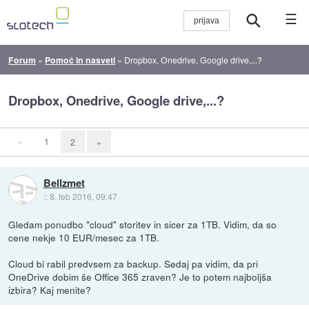
☰
Forum
»
Pomoč in nasveti
»
Dropbox, Onedrive, Google drive,...?
Dropbox, Onedrive, Google drive,...?
«
1
2
»
Bellzmet
::
8. feb 2016, 09:47
Gledam ponudbo "cloud" storitev in sicer za 1TB. Vidim, da so
cene nekje 10 EUR/mesec za 1TB.
Cloud bi rabil predvsem za backup. Sedaj pa vidim, da pri
OneDrive dobim še Office 365 zraven? Je to potem najboljša
izbira? Kaj menite?