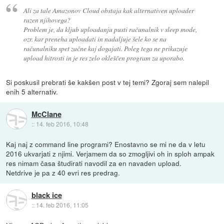
Ali za tale Amazonov Cloud obstaja kak alternativen uploader
razen njihovega?
Problem je, da kljub uploadanju pusti računalnik v sleep mode,
ozr. kar preneha uploadati in nadaljuje šele ko se na
računalniku spet začne kaj dogajati. Poleg tega ne prikazuje
upload hitrosti in je res zelo okleščen program za uporabo.
Si poskusil prebrati še kakšen post v tej temi? Zgoraj sem nalepil
enih 5 alternativ.
McClane
::
14. feb 2016, 10:48
Kaj naj z command line programi? Enostavno se mi ne da v letu
2016 ukvarjati z njimi. Verjamem da so zmogljivi oh in sploh ampak
res nimam časa študirati navodil za en navaden upload.
Netdrive je pa z 40 evri res predrag.
black ice
::
14. feb 2016, 11:05