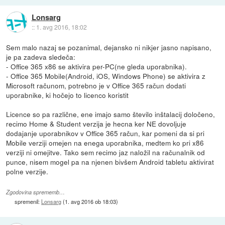
Lonsarg
::
1. avg 2016, 18:02
Sem malo nazaj se pozanimal, dejansko ni nikjer jasno napisano,
je pa zadeva sledeča:
- Office 365 x86 se aktivira per-PC(ne gleda uporabnika).
- Office 365 Mobile(Android, iOS, Windows Phone) se aktivira z
Microsoft računom, potrebno je v Office 365 račun dodati
uporabnike, ki hočejo to licenco koristit
Licence so pa različne, ene imajo samo število inštalacij določeno,
recimo Home & Student verzija je hecna ker NE dovoljuje
dodajanje uporabnikov v Office 365 račun, kar pomeni da si pri
Mobile verziji omejen na enega uporabnika, medtem ko pri x86
verziji ni omejitve. Tako sem recimo jaz naložil na računalnik od
punce, nisem mogel pa na njenen bivšem Android tabletu aktivirat
polne verzije.
Zgodovina sprememb…
spremenil:
Lonsarg
(
1. avg 2016 ob 18:03
)