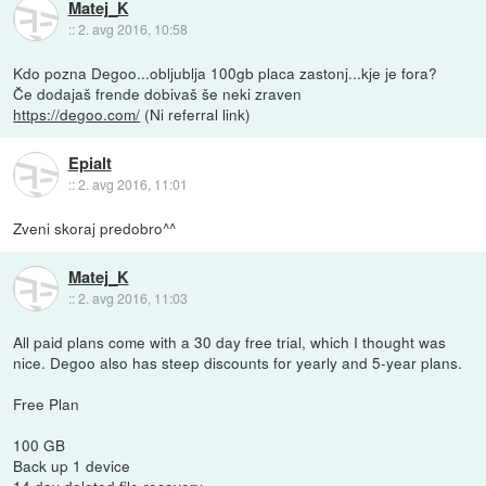
Matej_K
::
2. avg 2016, 10:58
Kdo pozna Degoo...obljublja 100gb placa zastonj...kje je fora?
Če dodajaš frende dobivaš še neki zraven
https://degoo.com/
(Ni referral link)
Epialt
::
2. avg 2016, 11:01
Zveni skoraj predobro^^
Matej_K
::
2. avg 2016, 11:03
All paid plans come with a 30 day free trial, which I thought was
nice. Degoo also has steep discounts for yearly and 5-year plans.
Free Plan
100 GB
Back up 1 device
14 day deleted file recovery