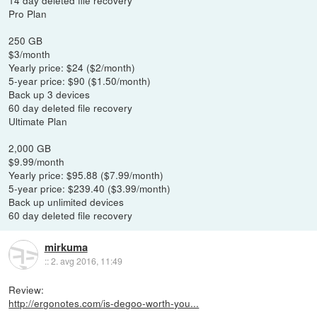
Pro Plan
250 GB
$3/month
Yearly price: $24 ($2/month)
5-year price: $90 ($1.50/month)
Back up 3 devices
60 day deleted file recovery
Ultimate Plan
2,000 GB
$9.99/month
Yearly price: $95.88 ($7.99/month)
5-year price: $239.40 ($3.99/month)
Back up unlimited devices
60 day deleted file recovery
mirkuma
::
2. avg 2016, 11:49
Review:
http://ergonotes.com/is-degoo-worth-you...