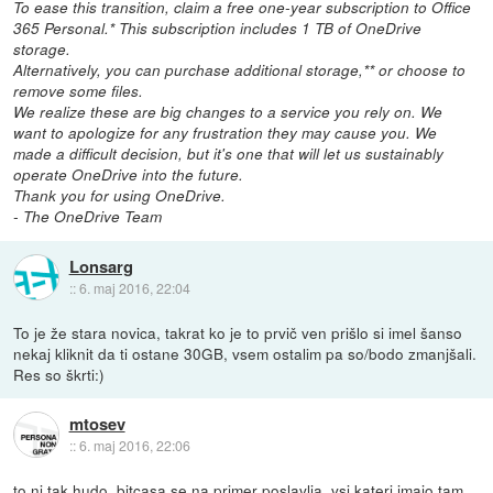
To ease this transition, claim a free one-year subscription to Office
365 Personal.* This subscription includes 1 TB of OneDrive
storage.
Alternatively, you can purchase additional storage,** or choose to
remove some files.
We realize these are big changes to a service you rely on. We
want to apologize for any frustration they may cause you. We
made a difficult decision, but it's one that will let us sustainably
operate OneDrive into the future.
Thank you for using OneDrive.
- The OneDrive Team
Lonsarg
::
6. maj 2016, 22:04
To je že stara novica, takrat ko je to prvič ven prišlo si imel šanso
nekaj kliknit da ti ostane 30GB, vsem ostalim pa so/bodo zmanjšali.
Res so škrti:)
mtosev
::
6. maj 2016, 22:06
to ni tak hudo. bitcasa se na primer poslavlja. vsi kateri imajo tam