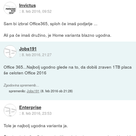
Invictus
::
8. feb 2016, 09:52
Sam bi izbral Office365, sploh če imaš podjetje ...
Ali pa če imaš družino, je Home varianta blazno ugodna.
Jobs191
::
8. feb 2016, 21:27
Office 365...Najbolj ugodno glede na to, da dobiš zraven 1TB placa
še celoten Office 2016
Zgodovina sprememb…
spremenilo:
Jobs191
(
8. feb 2016 ob 21:28
)
Enterprise
::
8. feb 2016, 23:53
Tole je najbolj ugodna varianta ja.