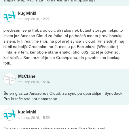
kuglvinkl
::
1. sep 2016, 12:27
predvsem se je treba odločit, ali rabiš nek butast storage nekje, to
imam jaz Amazon Cloud za fotke, al pa hočeš met ta pravi bacukp
sistem, ki ti realtime (npr. na pol ure) synca v cloud. Pri slednjih naj
bi bil najboljši Crashplan na 2. mestu pa Backblaze (Wirecutter).
Finta je v tem, ker oboje stane enako, okol 60$. Spet je odvniso,
kaj rabiš... Sam razmišljam o Crashplanu, da pozabim na backup
fotk.
McClane
::
1. sep 2016, 15:34
Še en glas za Amazonov Cloud..za sync pa uporabljam SyncBack
Pro in teče vse kot namazano.
kuglvinkl
::
1. sep 2016, 15:59
Se pravi v Amazonov cloud syncas s tem SyncBack-om?