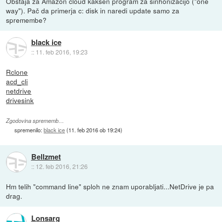
Obstaja za Amazon cloud kakšen program za sinhonizacijo ("one
way"). Pač da primerja c: disk in naredi update samo za
spremembe?
black ice
::
11. feb 2016, 19:23
Rclone
acd_cli
netdrive
drivesink
Zgodovina sprememb…
spremenilo:
black ice
(
11. feb 2016 ob 19:24
)
Bellzmet
::
12. feb 2016, 21:26
Hm telih "command line" sploh ne znam uporabljati...NetDrive je pa
drag.
Lonsarg