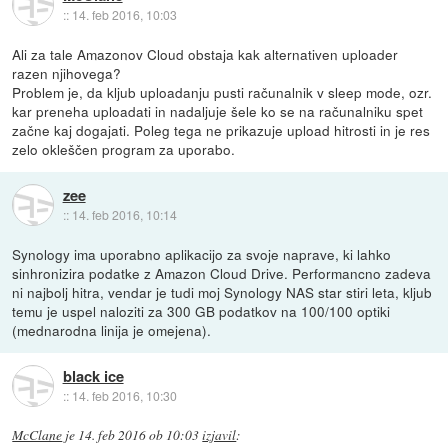
::
14. feb 2016, 10:03
Ali za tale Amazonov Cloud obstaja kak alternativen uploader
razen njihovega?
Problem je, da kljub uploadanju pusti računalnik v sleep mode, ozr.
kar preneha uploadati in nadaljuje šele ko se na računalniku spet
začne kaj dogajati. Poleg tega ne prikazuje upload hitrosti in je res
zelo okleščen program za uporabo.
zee
::
14. feb 2016, 10:14
Synology ima uporabno aplikacijo za svoje naprave, ki lahko
sinhronizira podatke z Amazon Cloud Drive. Performancno zadeva
ni najbolj hitra, vendar je tudi moj Synology NAS star stiri leta, kljub
temu je uspel naloziti za 300 GB podatkov na 100/100 optiki
(mednarodna linija je omejena).
black ice
::
14. feb 2016, 10:30
McClane
je
14. feb 2016 ob 10:03
izjavil
: