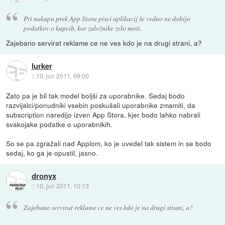
Pri nakupu prek App Stora pisci aplikacij še vedno ne dobijo
podatkov o kupcih, kar založnike zelo moti.
Zajebano servirat reklame ce ne ves kdo je na drugi strani, a?
lurker
::
10. jun 2011, 09:00
Zato pa je bil tak model boljši za uporabnike. Sedaj bodo
razvijalci/ponudniki vsebin poskušali uporabnike zmamiti, da
subscription naredijo izven App Stora, kjer bodo lahko nabrali
svakojake podatke o uporabnikih.
So se pa zgražali nad Applom, ko je uvedel tak sistem in se bodo
sedaj, ko ga je opustil, jasno.
dronyx
::
10. jun 2011, 10:13
Zajebano servirat reklame ce ne ves kdo je na drugi strani, a?