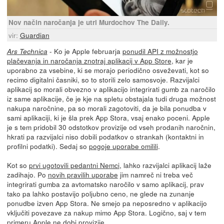
Nov način naročanja je utrl Murdochov The Daily.
vir:
Guardian
- Ko je Apple februarja
ponudil API z možnostjo
Ars Technica
plačevanja in naročanja znotraj aplikacij v App Store
, kar je
uporabno za vsebine, ki se morajo periodično osveževati, kot so
recimo digitalni časniki, so to storili zelo samosvoje. Razvijalci
aplikacij so morali obvezno v aplikacijo integrirati gumb za naročilo
iz same aplikacije, če je kje na spletu obstajala tudi druga možnost
nakupa naročnine, pa so morali zagotoviti, da je bila ponudba v
sami aplikaciji, ki je šla prek App Stora, vsaj enako poceni. Apple
je s tem pridobil 30 odstotkov provizije od vseh prodanih naročnin,
hkrati pa razvijalci niso dobili podatkov o strankah (kontaktni in
profilni podatki). Sedaj so
pogoje uporabe omilili
.
Kot so
prvi ugotovili pedantni Nemci
, lahko razvijalci aplikacij laže
zadihajo. Po
novih pravilih uporabe
jim namreč ni treba več
integrirati gumba za avtomatsko naročilo v samo aplikacij, prav
tako pa lahko postavijo poljubno ceno, ne glede na zunanje
ponudbe izven App Stora. Ne smejo pa neposredno v aplikacijo
vključiti povezave za nakup mimo App Stora. Logično, saj v tem
primeru Apple ne dobi provizije.