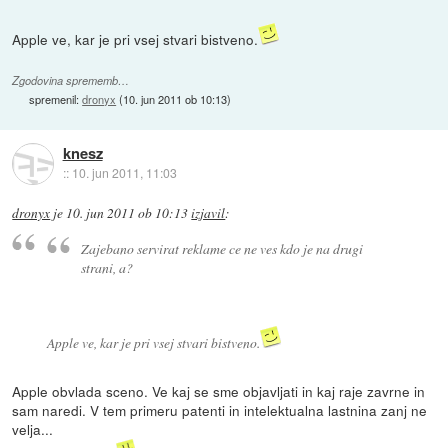
Apple ve, kar je pri vsej stvari bistveno.
Zgodovina sprememb…
spremenil:
dronyx
(
10. jun 2011 ob 10:13
)
knesz
::
10. jun 2011, 11:03
dronyx
je
10. jun 2011 ob 10:13
izjavil
:
Zajebano servirat reklame ce ne ves kdo je na drugi
strani, a?
Apple ve, kar je pri vsej stvari bistveno.
Apple obvlada sceno. Ve kaj se sme objavljati in kaj raje zavrne in
sam naredi. V tem primeru patenti in intelektualna lastnina zanj ne
velja...