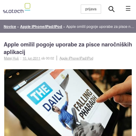
☰
Novice
»
Apple iPhone/iPad/iPod
»
Apple omilil pogoje uporabe za pisce naročniških aplikacij
Apple omilil pogoje uporabe za pisce naročniških
aplikacij
Matej Huš
::
10. jun 2011
ob 00:02
Apple iPhone/iPad/iPod