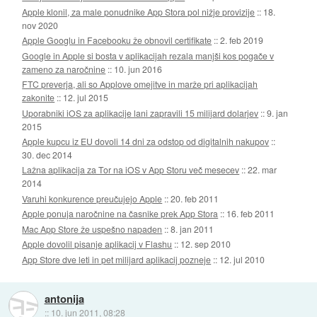
Apple klonil, za male ponudnike App Stora pol nižje provizije
::
18.
nov 2020
Apple Googlu in Facebooku že obnovil certifikate
::
2. feb 2019
Google in Apple si bosta v aplikacijah rezala manjši kos pogače v
zameno za naročnine
::
10. jun 2016
FTC preverja, ali so Applove omejitve in marže pri aplikacijah
zakonite
::
12. jul 2015
Uporabniki iOS za aplikacije lani zapravili 15 milijard dolarjev
::
9. jan
2015
Apple kupcu iz EU dovoli 14 dni za odstop od digitalnih nakupov
::
30. dec 2014
Lažna aplikacija za Tor na iOS v App Storu več mesecev
::
22. mar
2014
Varuhi konkurence preučujejo Apple
::
20. feb 2011
Apple ponuja naročnine na časnike prek App Stora
::
16. feb 2011
Mac App Store že uspešno napaden
::
8. jan 2011
Apple dovolil pisanje aplikacij v Flashu
::
12. sep 2010
App Store dve leti in pet milijard aplikacij pozneje
::
12. jul 2010
antonija
::
10. jun 2011, 08:28