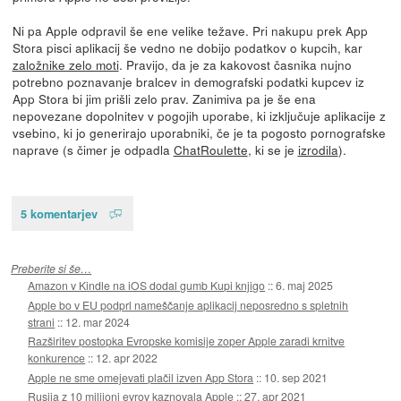
Ni pa Apple odpravil še ene velike težave. Pri nakupu prek App
Stora pisci aplikacij še vedno ne dobijo podatkov o kupcih, kar
založnike zelo moti
. Pravijo, da je za kakovost časnika nujno
potrebno poznavanje bralcev in demografski podatki kupcev iz
App Stora bi jim prišli zelo prav. Zanimiva pa je še ena
nepovezane dopolnitev v pogojih uporabe, ki izključuje aplikacije z
vsebino, ki jo generirajo uporabniki, če je ta pogosto pornografske
naprave (s čimer je odpadla
ChatRoulette
, ki se je
izrodila
).
5 komentarjev
Preberite si še…
Amazon v Kindle na iOS dodal gumb Kupi knjigo
::
6. maj 2025
Apple bo v EU podprl nameščanje aplikacij neposredno s spletnih
strani
::
12. mar 2024
Razširitev postopka Evropske komisije zoper Apple zaradi krnitve
konkurence
::
12. apr 2022
Apple ne sme omejevati plačil izven App Stora
::
10. sep 2021
Rusija z 10 milijoni evrov kaznovala Apple
::
27. apr 2021