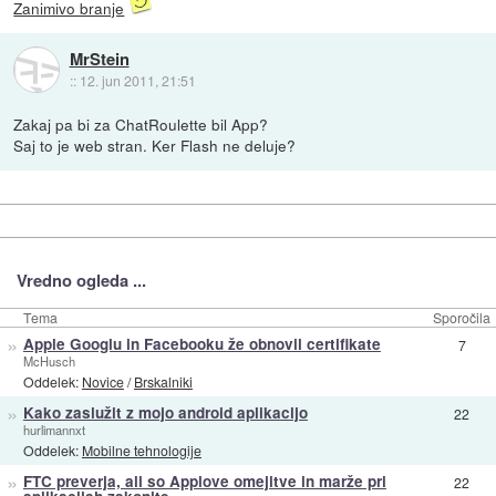
Zanimivo branje
MrStein
::
12. jun 2011, 21:51
Zakaj pa bi za ChatRoulette bil App?
Saj to je web stran. Ker Flash ne deluje?
Vredno ogleda ...
Tema
Sporočila
»
Apple Googlu in Facebooku že obnovil certifikate
7
McHusch
Oddelek:
Novice
/
Brskalniki
»
Kako zaslužit z mojo android aplikacijo
22
hurlimannxt
Oddelek:
Mobilne tehnologije
»
FTC preverja, ali so Applove omejitve in marže pri
22