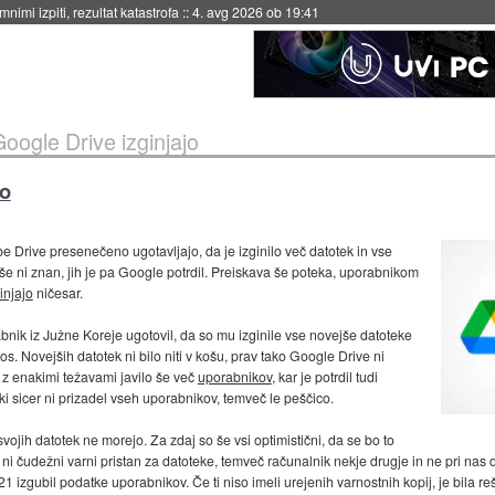
nimi izpiti, rezultat katastrofa
::
4. avg 2026 ob 19:41
oogle Drive izginjajo
jo
Drive presenečeno ugotavljajo, da je izginilo več datotek in vse
 ni znan, jih je pa Google potrdil. Preiskava še poteka, uporabnikom
injajo
ničesar.
abnik iz Južne Koreje ugotovil, da so mu izginile vse novejše datoteke
os. Novejših datotek ni bilo niti v košu, prav tako Google Drive ni
 z enakimi težavami javilo še več
uporabnikov
, kar je potrdil tudi
, ki sicer ni prizadel vseh uporabnikov, temveč le peščico.
ojih datotek ne morejo. Za zdaj so še vsi optimistični, da se bo to
k ni čudežni varni pristan za datoteke, temveč računalnik nekje drugje in ne pri nas
1 izgubil podatke uporabnikov. Če ti niso imeli urejenih varnostnih kopij, je bila