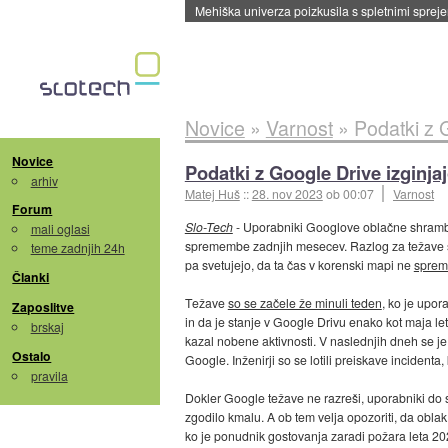
Mehiška univerza poizkusila s spletnimi sprejem
Novice
»
Varnost
»
Podatki z G
Novice
Podatki z Google Drive izginja
arhiv
Matej Huš
::
28. nov 2023
ob 00:07
Varnost
Forum
Slo-Tech
- Uporabniki Googlove oblačne shrambe 
mali oglasi
spremembe zadnjih mesecev. Razlog za težave še
teme zadnjih 24h
pa svetujejo, da ta čas v korenski mapi ne
sprem
Članki
Težave
so se začele že minuli teden
, ko je upor
Zaposlitve
in da je stanje v Google Drivu enako kot maja let
brskaj
kazal nobene aktivnosti. V naslednjih dneh se je
Ostalo
Google. Inženirji so se lotili preiskave incidenta
pravila
Dokler Google težave ne razreši, uporabniki do sv
zgodilo kmalu. A ob tem velja opozoriti, da obla
ko je ponudnik gostovanja zaradi požara leta 202