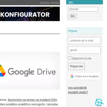
Išči:
Zadnje novice
Prijava
Zapomni si me
nov uporabnik
pozabili geslo?
 doma.
Spomnimo na primer na incident OVH
,
 rešitev podatkov praktično nemogoča. Uporaba