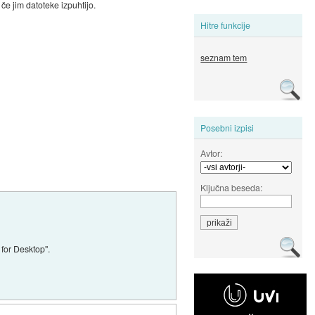
e jim datoteke izpuhtijo.
Hitre funkcije
seznam tem
Posebni izpisi
Avtor:
Ključna beseda:
 for Desktop".