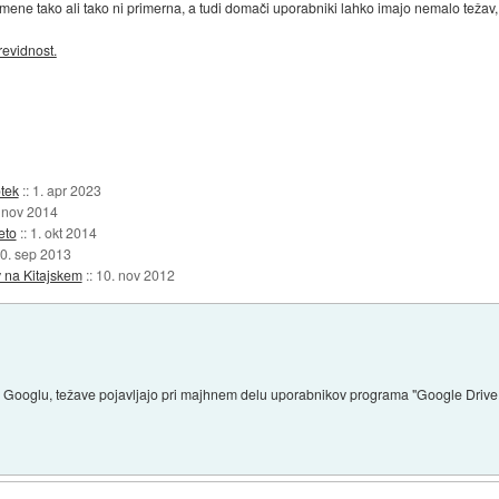
ne tako ali tako ni primerna, a tudi domači uporabniki lahko imajo nemalo težav, č
revidnost.
tek
::
1. apr 2023
 nov 2014
eto
::
1. okt 2014
0. sep 2013
v na Kitajskem
::
10. nov 2012
eti Googlu, težave pojavljajo pri majhnem delu uporabnikov programa "Google Drive