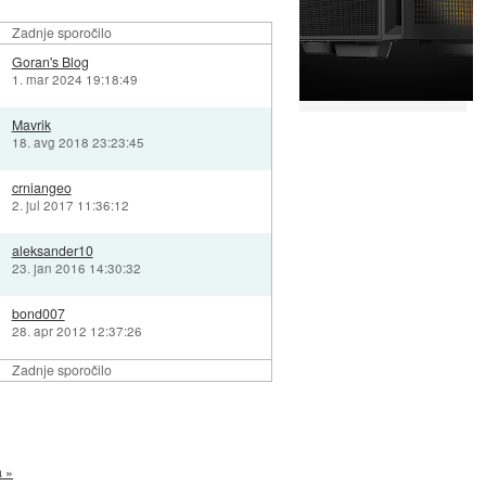
Zadnje sporočilo
Goran's Blog
1. mar 2024 19:18:49
Mavrik
18. avg 2018 23:23:45
crniangeo
2. jul 2017 11:36:12
aleksander10
23. jan 2016 14:30:32
bond007
28. apr 2012 12:37:26
Zadnje sporočilo
a »