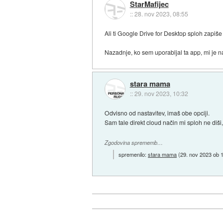
StarMafijec
::
28. nov 2023, 08:55
Ali ti Google Drive for Desktop sploh zapiš
Nazadnje, ko sem uporabljal ta app, mi je n
stara mama
::
29. nov 2023, 10:32
Odvisno od nastavitev, imaš obe opciji.
Sam tale direkt cloud način mi sploh ne diši,
Zgodovina sprememb…
spremenilo:
stara mama
(
29. nov 2023 ob 