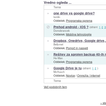
Vredno ogleda ...
Tema
»
one drive vs google drive?
tomlin
Oddelek:
Programska oprema
⊘
Prehod android - IOS ?
(strani:
1
2
3
Domobrancek
Oddelek:
Mobilne tehnologije
»
Dropbox, Onedrive, Google drive,.
Bellzmet
Oddelek:
Pomoč in nasveti
»
Rešitev za sproten backup 40-ih 
He-Man
Oddelek:
Programska oprema
»
Google Drive je tu
(strani:
1
2
)
McHusch
Oddelek:
Novice
/
Omrežja / internet
Tema
Več podobnih tem
« st