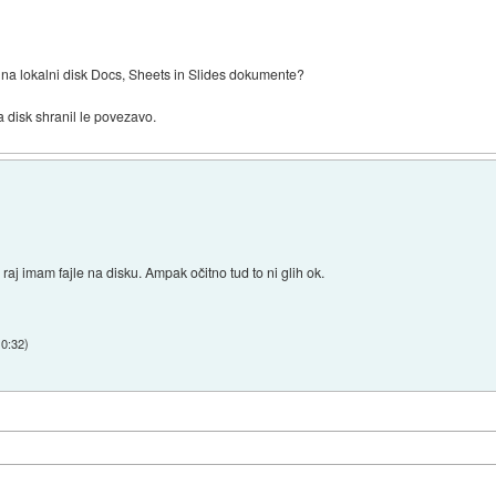
e na lokalni disk Docs, Sheets in Slides dokumente?
a disk shranil le povezavo.
 raj imam fajle na disku. Ampak očitno tud to ni glih ok.
10:32
)