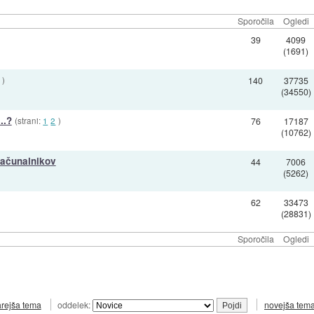
Sporočila
Ogledi
39
4099
(1691)
)
140
37735
(34550)
..?
(strani:
1
2
)
76
17187
(10762)
računalnikov
44
7006
(5262)
62
33473
(28831)
Sporočila
Ogledi
arejša tema
oddelek:
novejša tem