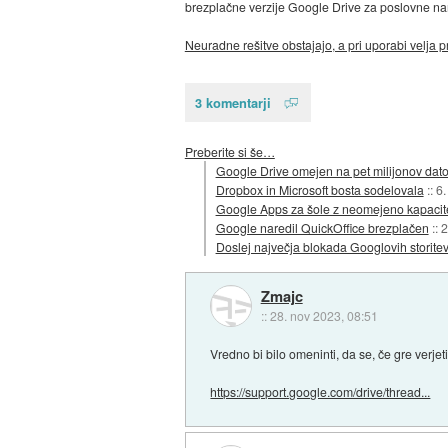
brezplačne verzije Google Drive za poslovne name
Neuradne rešitve obstajajo, a pri uporabi velja p
3 komentarji
Preberite si še…
Google Drive omejen na pet milijonov dato
Dropbox in Microsoft bosta sodelovala
::
6.
Google Apps za šole z neomejeno kapacit
Google naredil QuickOffice brezplačen
::
2
Doslej največja blokada Googlovih storite
Zmajc
::
28. nov 2023, 08:51
Vredno bi bilo omeninti, da se, če gre verj
https://support.google.com/drive/thread...