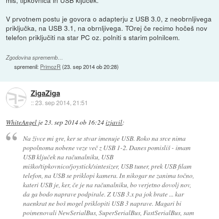
V prvotnem postu je govora o adapterju z USB 3.0, z neobrnljivega
priključka, na USB 3.1, na obrnljivega. TOrej če recimo hočeš nov
telefon priključiti na star PC oz. polniti s starim polnilcem.
Zgodovina sprememb…
spremenil:
PrimozR
(
23. sep 2014 ob 20:28
)
ZigaZiga
::
23. sep 2014, 21:51
WhiteAngel
je
23. sep 2014 ob 16:24
izjavil
:
Na živce mi gre, ker se stvar imenuje USB. Roko na srce nima
popolnoma nobene veze več z USB 1-2. Danes pomisliš - imam
USB ključek na računalniku, USB
miško/tipkovnico/joystick/sintesizer, USB tuner, prek USB filam
telefon, na USB se priklopi kamera. In nikogar ne zanima točno,
kateri USB je, ker, če je na računalniku, bo verjetno dovolj nov,
da ga bodo naprave podpirale. Z USB 3.x pa jok brate ... kar
naenkrat ne boš mogel priklopiti USB 3 naprave. Magari bi
poimenovali NewSerialBus, SuperSerialBus, FastSerialBus, sam