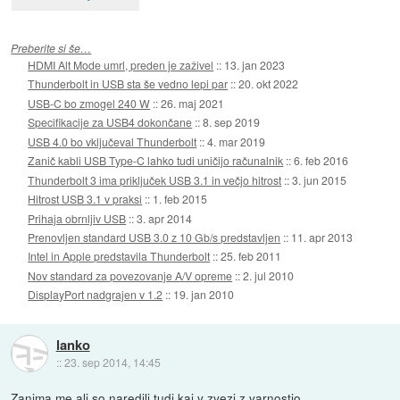
Preberite si še…
HDMI Alt Mode umrl, preden je zaživel
::
13. jan 2023
Thunderbolt in USB sta še vedno lepi par
::
20. okt 2022
USB-C bo zmogel 240 W
::
26. maj 2021
Specifikacije za USB4 dokončane
::
8. sep 2019
USB 4.0 bo vključeval Thunderbolt
::
4. mar 2019
Zanič kabli USB Type-C lahko tudi uničijo računalnik
::
6. feb 2016
Thunderbolt 3 ima priključek USB 3.1 in večjo hitrost
::
3. jun 2015
Hitrost USB 3.1 v praksi
::
1. feb 2015
Prihaja obrnljiv USB
::
3. apr 2014
Prenovljen standard USB 3.0 z 10 Gb/s predstavljen
::
11. apr 2013
Intel in Apple predstavila Thunderbolt
::
25. feb 2011
Nov standard za povezovanje A/V opreme
::
2. jul 2010
DisplayPort nadgrajen v 1.2
::
19. jan 2010
lanko
::
23. sep 2014, 14:45
Zanima me ali so naredili tudi kaj v zvezi z varnostjo...