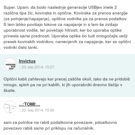
Super. Upam, da bodo naslednje generacije USBjev imele 2
različna tipa žic, kovinske in optične. Kovinske za prenos energije
(za polnjenje/napajanje), optične vodnike pa za prenos podatkov.
S tem lahko povišajo tokove za napajanje in s tem še zvišajo
uporabnost vodila, ter povečajo hitrosti, ker bo uporaba optike
prinesla same prednosti. Uporaba optike bo tudi omogočajla večji
presek kovinskih vodnikov, namenjenih za napajanje, ker so optični
vodniki čisto tanki.
Invictus
::
23. sep 2014, 15:27
Optični kabli zahtevajo kar precej zaščite okoli, tako da ne pridobiš
mnogo, sploh pa ne pri kablih, ki jih uporabniki dnevno tlačijo v
škatle.
...:TOMI:...
::
23. sep 2014, 15:30
sam za polnilce ne rabiš podatkovne povezave, pdoatkovno
povezavo rabiš samo pri priklopu na računalnik.