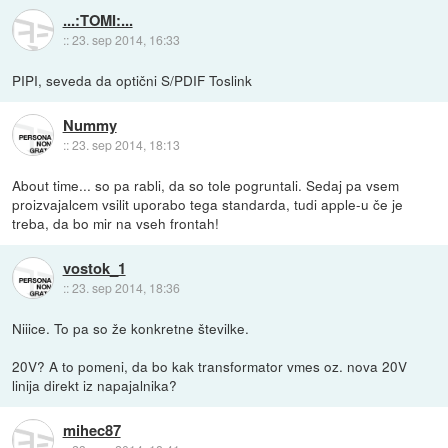
...:TOMI:...
::
23. sep 2014, 16:33
PIPI, seveda da optični S/PDIF Toslink
Nummy
::
23. sep 2014, 18:13
About time... so pa rabli, da so tole pogruntali. Sedaj pa vsem
proizvajalcem vsilit uporabo tega standarda, tudi apple-u če je
treba, da bo mir na vseh frontah!
vostok_1
::
23. sep 2014, 18:36
Niiice. To pa so že konkretne številke.
20V? A to pomeni, da bo kak transformator vmes oz. nova 20V
linija direkt iz napajalnika?
mihec87