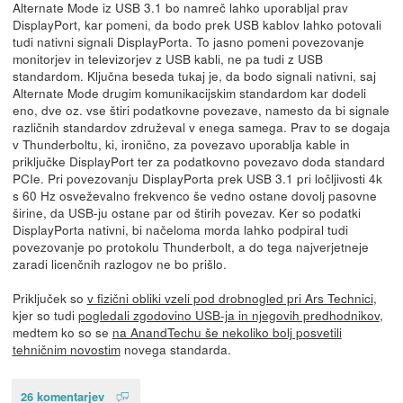
Alternate Mode iz USB 3.1 bo namreč lahko uporabljal prav
DisplayPort, kar pomeni, da bodo prek USB kablov lahko potovali
tudi nativni signali DisplayPorta. To jasno pomeni povezovanje
monitorjev in televizorjev z USB kabli, ne pa tudi z USB
standardom. Ključna beseda tukaj je, da bodo signali nativni, saj
Alternate Mode drugim komunikacijskim standardom kar dodeli
eno, dve oz. vse štiri podatkovne povezave, namesto da bi signale
različnih standardov združeval v enega samega. Prav to se dogaja
v Thunderboltu, ki, ironično, za povezavo uporablja kable in
priključke DisplayPort ter za podatkovno povezavo doda standard
PCIe. Pri povezovanju DisplayPorta prek USB 3.1 pri ločljivosti 4k
s 60 Hz osveževalno frekvenco še vedno ostane dovolj pasovne
širine, da USB-ju ostane par od štirih povezav. Ker so podatki
DisplayPorta nativni, bi načeloma morda lahko podpiral tudi
povezovanje po protokolu Thunderbolt, a do tega najverjetneje
zaradi licenčnih razlogov ne bo prišlo.
Priključek so
v fizični obliki vzeli pod drobnogled pri Ars Technici
,
kjer so tudi
pogledali zgodovino USB-ja in njegovih predhodnikov
,
medtem ko so se
na AnandTechu še nekoliko bolj posvetili
tehničnim novostim
novega standarda.
26 komentarjev