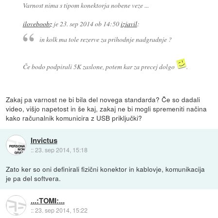
Varnost nima s tipom konektorja nobene veze ...
iloveboobz
je
23. sep 2014 ob 14:50
izjavil
:
in kolk ma tole rezerve za prihodnje nadgradnje ?
Če bodo podpirali 5K zaslone, potem kar za precej dolgo
.
Zakaj pa varnost ne bi bila del novega standarda? Če so dadali
video, višjo napetost in še kaj, zakaj ne bi mogli spremeniti načina
kako računalnik komunicira z USB priključki?
Invictus
::
23. sep 2014, 15:18
Zato ker so oni definirali fizični konektor in kablovje, komunikacija
je pa del softvera.
...:TOMI:...
::
23. sep 2014, 15:22