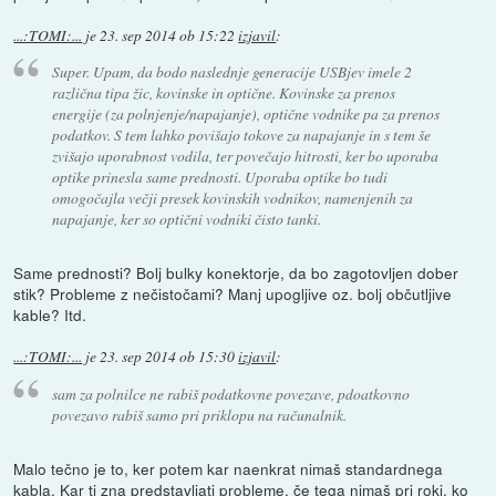
...:TOMI:...
je
23. sep 2014 ob 15:22
izjavil
:
Super. Upam, da bodo naslednje generacije USBjev imele 2
različna tipa žic, kovinske in optične. Kovinske za prenos
energije (za polnjenje/napajanje), optične vodnike pa za prenos
podatkov. S tem lahko povišajo tokove za napajanje in s tem še
zvišajo uporabnost vodila, ter povečajo hitrosti, ker bo uporaba
optike prinesla same prednosti. Uporaba optike bo tudi
omogočajla večji presek kovinskih vodnikov, namenjenih za
napajanje, ker so optični vodniki čisto tanki.
Same prednosti? Bolj bulky konektorje, da bo zagotovljen dober
stik? Probleme z nečistočami? Manj upogljive oz. bolj občutljive
kable? Itd.
...:TOMI:...
je
23. sep 2014 ob 15:30
izjavil
:
sam za polnilce ne rabiš podatkovne povezave, pdoatkovno
povezavo rabiš samo pri priklopu na računalnik.
Malo tečno je to, ker potem kar naenkrat nimaš standardnega
kabla. Kar ti zna predstavljati probleme, če tega nimaš pri roki, ko