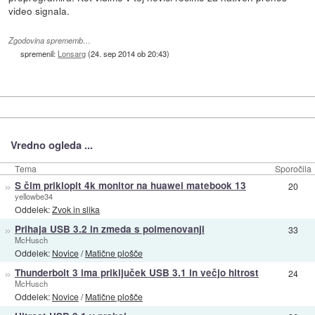
video signala.
Zgodovina sprememb…
spremenil:
Lonsarg
(
24. sep 2014 ob 20:43
)
Vredno ogleda ...
Tema
Sporočila
»
S čim priklopit 4k monitor na huawei matebook 13
20
yellowbe34
Oddelek:
Zvok in slika
»
Prihaja USB 3.2 in zmeda s poimenovanji
33
McHusch
Oddelek:
Novice
/
Matične plošče
»
Thunderbolt 3 ima priključek USB 3.1 in večjo hitrost
24
McHusch
Oddelek:
Novice
/
Matične plošče