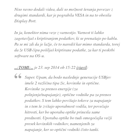
Niso ravno dodali videa, dali so možnost šeranja povezav z
drugimi standardi, kar je pograbila VESA in na to obesila
Display Port.
In ja, konektor nima veze z varnostjo. Varnost ti lahko
zagotavljaš s kriptiranjem podatkov, ki se prenašajo po kablu.
Pa se mi zdi da je lažje, če to narediš kar mimo standarda, torej
da že USB čipu pošiljaš kriptirane podatke, za kar ti poskrbi
software na OS-u.
...:TOMI:...
je
23. sep 2014 ob 15:22
izjavil
:
Super. Upam, da bodo naslednje generacije USBjev
imele 2 različna tipa žic, kovinske in optične.
Kovinske za prenos energije (za
polnjenje/napajanje), optične vodnike pa za prenos
podatkov. S tem lahko povišajo tokove za napajanje
in s tem še zvišajo uporabnost vodila, ter povečajo
hitrosti, ker bo uporaba optike prinesla same
prednosti. Uporaba optike bo tudi omogočajla večji
presek kovinskih vodnikov, namenjenih za
napajanje, ker so optični vodniki čisto tanki.