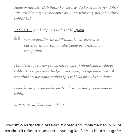
Same prednosti? Bolj bulky konektorje, da bo zagotovljen dober
stik? Probleme z nečistočami? Manj upogljive oz. bolj občutljive
kable? Itd.
...:TOMI:...
je
23. sep 2014 ob 15:30
izjavil
:
sam za polnilce ne rabiš podatkovne povezave,
pdoatkovno povezavo rabiš samo pri priklopu na
računalnik.
Malo tečno je to, ker potem kar naenkrat nimaš standardnega
kabla. Kar ti zna predstavljati probleme, če tega nimaš pri roki,
ko polniš oz. navadnega nimaš pri roki, ko prenašaš podatke.
Podatkovne žice pa lahko pustiš ob strani tudi pri navadnem
kablu.
S/PDIF Toslink al koaksialca? ;)
Govorim o varnostnih težavah z obstoječo implementacijo, ki bi
morala biti rešena s povsem novo logiko. Vse to bi bilo mogoče