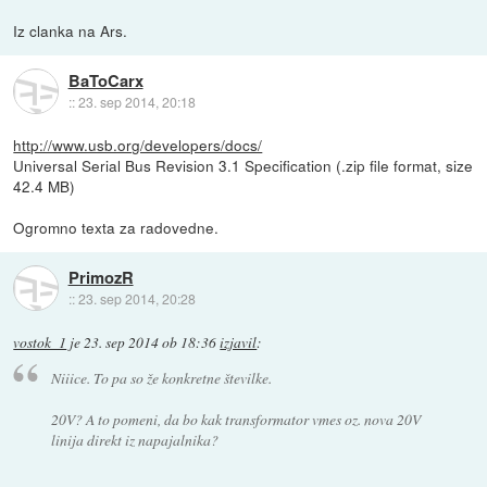
Iz clanka na Ars.
BaToCarx
::
23. sep 2014, 20:18
http://www.usb.org/developers/docs/
Universal Serial Bus Revision 3.1 Specification (.zip file format, size
42.4 MB)
Ogromno texta za radovedne.
PrimozR
::
23. sep 2014, 20:28
vostok_1
je
23. sep 2014 ob 18:36
izjavil
:
Niiice. To pa so že konkretne številke.
20V? A to pomeni, da bo kak transformator vmes oz. nova 20V
linija direkt iz napajalnika?