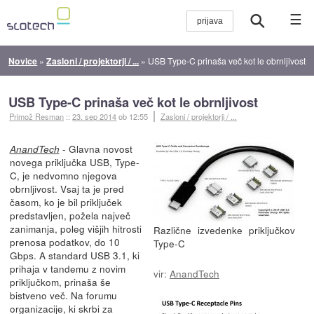
☰
Novice
»
Zasloni / projektorji / ...
»
USB Type-C prinaša več kot le obrnljivost
USB Type-C prinaša več kot le obrnljivost
Primož Resman
::
23. sep 2014
ob 12:55
Zasloni / projektorji / ...
- Glavna novost
AnandTech
novega priključka USB, Type-
C, je nedvomno njegova
obrnljivost. Vsaj ta je pred
časom, ko je bil priključek
predstavljen, požela največ
zanimanja, poleg višjih hitrosti
Različne izvedenke priključkov
prenosa podatkov, do 10
Type-C
Gbps. A standard USB 3.1, ki
prihaja v tandemu z novim
vir:
AnandTech
priključkom, prinaša še
bistveno več. Na forumu
organizacije, ki skrbi za