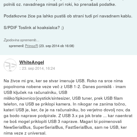
polniš oz. navadnega nimaš pri roki, ko prenašaš podatke.
Podatkovne žice pa lahko pustiš ob strani tudi pri navadnem kablu.
S/PDIF Toslink al koaksialca? ;)
Zgodovina sprememb…
spremenil:
PrimozR
(
23. sep 2014 ob 16:08
)
WhiteAngel
::
23. sep 2014, 16:24
Na živce mi gre, ker se stvar imenuje USB. Roko na srce nima
popolnoma nobene veze več z USB 1-2. Danes pomisliš - imam
USB ključek na računalniku, USB
miško/tipkovnico/joystick/sintesizer, USB tuner, prek USB filam
telefon, na USB se priklopi kamera. In nikogar ne zanima točno,
kateri USB je, ker, če je na računalniku, bo verjetno dovolj nov, da
ga bodo naprave podpirale. Z USB 3.x pa jok brate ... kar naenkrat
ne boš mogel priklopiti USB 3 naprave. Magari bi poimenovali
NewSerialBus, SuperSerialBus, FastSerialBus, sam ne USB, ker
nima veze z universal.