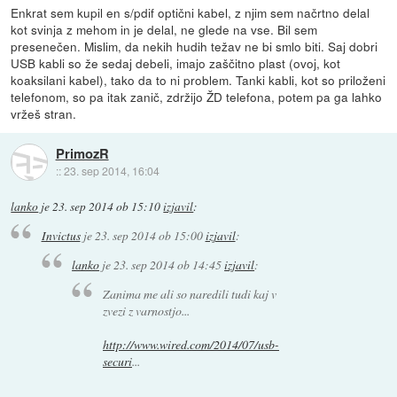
Enkrat sem kupil en s/pdif optični kabel, z njim sem načrtno delal
kot svinja z mehom in je delal, ne glede na vse. Bil sem
presenečen. Mislim, da nekih hudih težav ne bi smlo biti. Saj dobri
USB kabli so že sedaj debeli, imajo zaščitno plast (ovoj, kot
koaksilani kabel), tako da to ni problem. Tanki kabli, kot so priloženi
telefonom, so pa itak zanič, zdržijo ŽD telefona, potem pa ga lahko
vržeš stran.
PrimozR
::
23. sep 2014, 16:04
lanko
je
23. sep 2014 ob 15:10
izjavil
:
Invictus
je
23. sep 2014 ob 15:00
izjavil
:
lanko
je
23. sep 2014 ob 14:45
izjavil
:
Zanima me ali so naredili tudi kaj v
zvezi z varnostjo...
http://www.wired.com/2014/07/usb-
securi
...