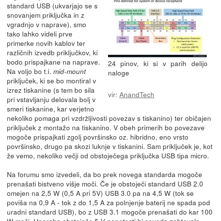
standard USB (ukvarjajo se s
snovanjem priključka in z
vgradnjo v naprave), smo
tako lahko videli prve
primerke novih kablov ter
različnih izvedb priključkov, ki
bodo prispajkane na naprave.
24 pinov, ki si v parih delijo
Na voljo bo t.i.
mid-mount
naloge
priključek, ki se bo montiral v
izrez tiskanine (s tem bo sila
vir:
AnandTech
pri vstavljanju delovala bolj v
smeri tiskanine, kar verjetno
nekoliko pomaga pri vzdržljivosti povezav s tiskanino) ter običajen
priključek z montažo na tiskanino. V obeh primerih bo povezave
mogoče prispajkati zgolj površinsko oz. hibridno, eno vrsto
površinsko, drugo pa skozi luknje v tiskanini. Sam priključek je, kot
že vemo, nekoliko večji od obstoječega priključka USB tipa micro.
Na forumu smo izvedeli, da bo prek novega standarda mogoče
prenašati bistveno višje moči. Če je obstoječi standard USB 2.0
omejen na 2,5 W (0,5 A pri 5V) USB 3.0 pa na 4,5 W (tok se
poviša na 0,9 A - tok z do 1,5 A za polnjenje baterij ne spada pod
uradni standard USB), bo z USB 3.1 mogoče prenašati do kar 100
W moči. Uporaba obstoječe 5 V napetosti bi seveda zahtevala