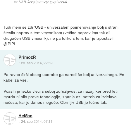
ne USB, ker nima veze z universal.
Tudi meni se zdi 'USB - univerzalen' poimenovanje bolj s strani
števila naprav s tem vmesnikom (večina naprav ima tak ali
drugačen USB vmesnik), ne pa toliko s tem, kar je izpostavil
@PIPI.
PrimozR
::
23. sep 2014, 22:59
Pa ravno širši obseg uporabe ga naredi še bolj univerzalnega. En
kabel za vse.
Včasih je težko vleči s seboj združljivost za nazaj, ker pred leti
morda ni bilo prave tehnologije, znanja oz. potreb za izdelavo
nečesa, kar je danes mogoče. Obrnljiv USB je točno tak.
HeMan
::
24. sep 2014, 07:11