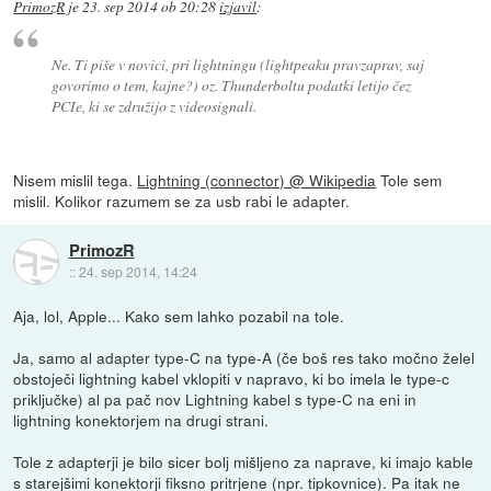
PrimozR
je
23. sep 2014 ob 20:28
izjavil
:
Ne. Ti piše v novici, pri lightningu (lightpeaku pravzaprav, saj
govorimo o tem, kajne?) oz. Thunderboltu podatki letijo čez
PCIe, ki se združijo z videosignali.
Nisem mislil tega.
Lightning (connector) @ Wikipedia
Tole sem
mislil. Kolikor razumem se za usb rabi le adapter.
PrimozR
::
24. sep 2014, 14:24
Aja, lol, Apple... Kako sem lahko pozabil na tole.
Ja, samo al adapter type-C na type-A (če boš res tako močno želel
obstoječi lightning kabel vklopiti v napravo, ki bo imela le type-c
priključke) al pa pač nov Lightning kabel s type-C na eni in
lightning konektorjem na drugi strani.
Tole z adapterji je bilo sicer bolj mišljeno za naprave, ki imajo kable
s starejšimi konektorji fiksno pritrjene (npr. tipkovnice). Pa itak ne