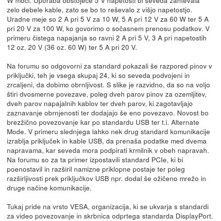
zelo debele kable, zato se bo to reševalo z višjo napetostjo.
Uradne meje so 2 A pri 5 V za 10 W, 5 A pri 12 V za 60 W ter 5 A
pri 20 V za 100 W, ko govorimo o sočasnem prenosu podatkov. V
primeru čistega napajanja so ravni 2 A pri 5 V, 3 A pri napetostih
12 oz. 20 V (36 oz. 60 W) ter 5 A pri 20 V.
Na forumu so odgovorni za standard pokazali še razpored pinov v
priključki, teh je vsega skupaj 24, ki so seveda podvojeni in
zrcaljeni, da dobimo obrnljivost. S slike je razvidno, da so na voljo
štiri dvosmerne povezave, poleg dveh parov pinov za ozemljitev,
dveh parov napajalnih kablov ter dveh parov, ki zagotavljajo
zaznavanje obrnjenosti ter dodajajo še eno povezavo. Novost bo
brezžično povezovanje kar po standardu USB ter t.i. Alternate
Mode. V primeru slednjega lahko nek drug standard komunikacije
izrablja priključek in kable USB, da prenaša podatke med dvema
napravama, kar seveda mora podpirati krmilnik v obeh napravah.
Na forumu so za ta primer izpostavili standard PCIe, ki bi
poenostavil in razširil namizne priklopne postaje ter poleg
razširljivosti prek priključkov USB npr. dodal še ožičeno mrežo in
druge načine komunikacije.
Tukaj pride na vrsto VESA, organizacija, ki se ukvarja s standardi
za video povezovanje in skrbnica odprtega standarda DisplayPort.