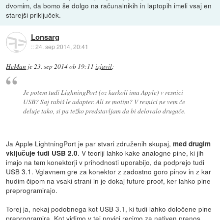
dvomim, da bomo še dolgo na računalnikih in laptopih imeli vsaj en
starejši priključek.
Lonsarg
::
24. sep 2014, 20:41
HeMan
je
23. sep 2014 ob 19:11
izjavil
:
Je potem tudi LighningPort (oz karkoli ima Apple) v resnici
USB? Saj rabiš le adapter. Ali se motim? V resnici ne vem če
deluje tako, si pa težko predstavljam da bi delovalo drugače.
Ja Apple LightningPort je par stvari združenih skupaj,
med drugim
. V teoriji lahko kake analogne pine, ki jih
vključuje tudi USB 2.0
imajo na tem konektorji v prihodnosti uporabijo, da podprejo tudi
USB 3.1. Vglavnem gre za konektor z zadostno goro pinov in z kar
hudim čipom na vsaki strani in je dokaj future proof, ker lahko pine
preprogramirajo.
Torej ja, nekaj podobnega kot USB 3.1, ki tudi lahko določene pine
preprogramira. Kot vidimo v tej novici recimo za nativen prenos