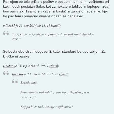
Pomojem bo tole prišlo v poštev v posebnih primerih, večinoma pri
kakih dock postajah (tako, kot za nekatere tablice in laptope - zdaj
boš pač vtaknil samo en kabel in basta) in za čisto napajanje, kjer
bo pač temu primerno dimenzioniran že napajalec.
mihec87
je
23. sep 2014 ob 18:41
izjavil
:
Torej kako bo izvedeno napajanje da ne boš rinal ključek v
20V..?
Se bosta obe strani dogovorili, kater standard bo uporabljen. Za
ključke ni panike.
HeMan
je
23. sep 2014 ob 19:11
izjavil
:
Invictus
je
23. sep 2014 ob 16:25
izjavil
:
Seveda ima.
Sam adapter boš rabil za nov tip priključka, pa se
bo povezal.
Kaj pa bi še rad? Branje tvojih misli?