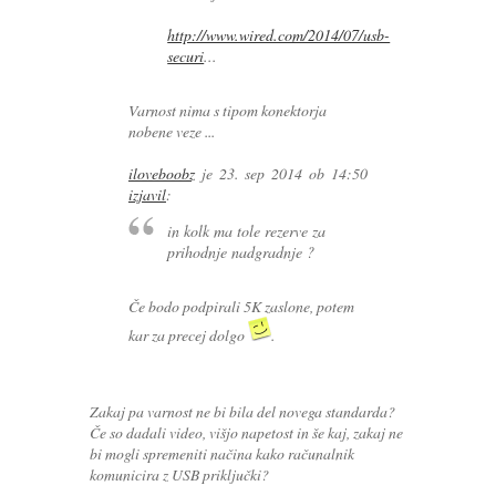
http://www.wired.com/2014/07/usb-
securi
...
Varnost nima s tipom konektorja
nobene veze ...
iloveboobz
je
23. sep 2014 ob 14:50
izjavil
:
in kolk ma tole rezerve za
prihodnje nadgradnje ?
Če bodo podpirali 5K zaslone, potem
kar za precej dolgo
.
Zakaj pa varnost ne bi bila del novega standarda?
Če so dadali video, višjo napetost in še kaj, zakaj ne
bi mogli spremeniti načina kako računalnik
komunicira z USB priključki?