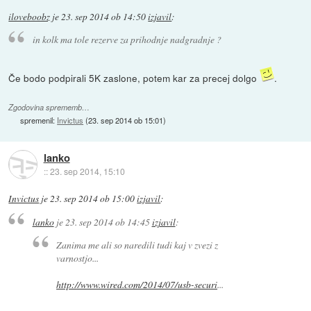
iloveboobz
je
23. sep 2014 ob 14:50
izjavil
:
in kolk ma tole rezerve za prihodnje nadgradnje ?
Če bodo podpirali 5K zaslone, potem kar za precej dolgo
.
Zgodovina sprememb…
spremenil:
Invictus
(
23. sep 2014 ob 15:01
)
lanko
::
23. sep 2014, 15:10
Invictus
je
23. sep 2014 ob 15:00
izjavil
:
lanko
je
23. sep 2014 ob 14:45
izjavil
:
Zanima me ali so naredili tudi kaj v zvezi z
varnostjo...
http://www.wired.com/2014/07/usb-securi
...