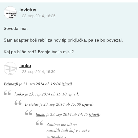
Invictus
::
23. sep 2014, 16:25
Seveda ima.
Sam adapter boš rabil za nov tip priključka, pa se bo povezal.
Kaj pa bi še rad? Branje tvojih misli?
lanko
::
23. sep 2014, 16:30
PrimozR
je
23. sep 2014 ob 16:04
izjavil
:
lanko
je
23. sep 2014 ob 15:10
izjavil
:
Invictus
je
23. sep 2014 ob 15:00
izjavil
:
lanko
je
23. sep 2014 ob 14:45
izjavil
:
Zanima me ali so
naredili tudi kaj v zvezi z
varnostjo...