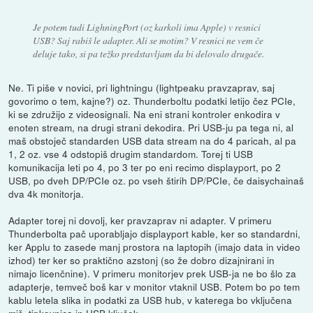
Je potem tudi LighningPort (oz karkoli ima Apple) v resnici
USB? Saj rabiš le adapter. Ali se motim? V resnici ne vem če
deluje tako, si pa težko predstavljam da bi delovalo drugače.
Ne. Ti piše v novici, pri lightningu (lightpeaku pravzaprav, saj
govorimo o tem, kajne?) oz. Thunderboltu podatki letijo čez PCIe,
ki se združijo z videosignali. Na eni strani kontroler enkodira v
enoten stream, na drugi strani dekodira. Pri USB-ju pa tega ni, al
maš obstoječ standarden USB data stream na do 4 paricah, al pa
1, 2 oz. vse 4 odstopiš drugim standardom. Torej ti USB
komunikacija leti po 4, po 3 ter po eni recimo displayport, po 2
USB, po dveh DP/PCIe oz. po vseh štirih DP/PCIe, če daisychainaš
dva 4k monitorja.
Adapter torej ni dovolj, ker pravzaprav ni adapter. V primeru
Thunderbolta pač uporabljajo displayport kable, ker so standardni,
ker Applu to zasede manj prostora na laptopih (imajo data in video
izhod) ter ker so praktično azstonj (so že dobro dizajnirani in
nimajo licenčnine). V primeru monitorjev prek USB-ja ne bo šlo za
adapterje, temveč boš kar v monitor vtaknil USB. Potem bo po tem
kablu letela slika in podatki za USB hub, v katerega bo vključena
miš, tipkovnica in USB ključek.