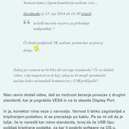
Varnost nima s tipom konektorja nobene veze ...
iloveboobz
je
23. sep 2014 ob 14:50
izjavil
:
in kolk ma tole rezerve za prihodnje
nadgradnje ?
Če bodo podpirali 5K zaslone, potem kar za precej
dolgo
.
Zakaj pa varnost ne bi bila del novega standarda? Če so dadali
video, višjo napetost in še kaj, zakaj ne bi mogli spremeniti
načina kako računalnik komunicira z USB priključki?
Niso ravno dodali videa, dali so možnost šeranja povezav z drugimi
standardi, kar je pograbila VESA in na to obesila Display Port.
In ja, konektor nima veze z varnostjo. Varnost ti lahko zagotavljaš s
kriptiranjem podatkov, ki se prenašajo po kablu. Pa se mi zdi da je
lažje, če to narediš kar mimo standarda, torej da že USB čipu
pošiljaš kriptirane podatke, za kar ti poskrbi software na OS-u.