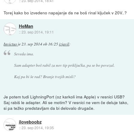
::
23. sep 2014, 18:41
Torej kako bo izvedeno napajanje da ne boš rinal ključek v 20V..?
HeMan
::
23. sep 2014, 19:11
Invictus
je
23. sep 2014 ob 16:25
izjavil
:
Seveda ima.
Sam adapter boš rabil za nov tip priključka, pa se bo povezal.
Kaj pa bi še rad? Branje tvojih misli?
Je potem tudi LighningPort (oz karkoli ima Apple) v resnici USB?
Saj rabiš le adapter. Ali se motim? V resnici ne vem če deluje tako,
si pa težko predstavljam da bi delovalo drugače.
iloveboobz
::
23. sep 2014, 19:35