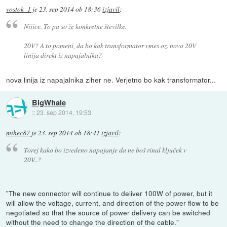
vostok_1
je
23. sep 2014 ob 18:36
izjavil
:
Niiice. To pa so že konkretne številke.
20V? A to pomeni, da bo kak transformator vmes oz. nova 20V
linija direkt iz napajalnika?
nova linija iz napajalnika ziher ne. Verjetno bo kak transformator...
BigWhale
::
23. sep 2014, 19:53
mihec87
je
23. sep 2014 ob 18:41
izjavil
:
Torej kako bo izvedeno napajanje da ne boš rinal ključek v
20V..?
"The new connector will continue to deliver 100W of power, but it
will allow the voltage, current, and direction of the power flow to be
negotiated so that the source of power delivery can be switched
without the need to change the direction of the cable."