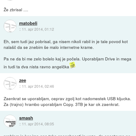
Že zbrisal ....
matobeli
::
11. apr 2014, 01:12
Eh, sem tudi jaz pobrisal, ga nisem nikoli rabil in je tale povod kot
nalašč da se znebim še malo internetne krame.
Pa ne da bi me zelo bolelo kaj je počela. Uporabljam Drive in mega
in tudi ta dva nista ravno angelčka
zee
::
11. apr 2014, 02:46
Zaenkrat se uporabljam, ceprav zgolj kot nadomestek USB kljucka.
Za (trajno) hrambo uporabljam Copy. 3TB je kar ok zaenkrat.
smash
::
11. apr 2014, 08:05
problem je ker ima ona take sposobnosti in veze, da enostavno ne