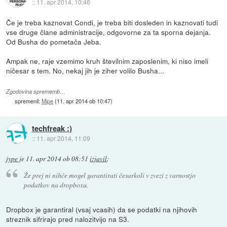
::
11. apr 2014, 10:46
Če je treba kaznovat Condi, je treba biti dosleden in kaznovati tudi
vse druge člane administracije, odgovorne za ta sporna dejanja.
Od Busha do pometača Jeba.
Ampak ne, raje vzemimo kruh številnim zaposlenim, ki niso imeli
ničesar s tem. No, nekaj jih je ziher volilo Busha...
Zgodovina sprememb…
spremenil:
Mipe
(
11. apr 2014 ob 10:47
)
techfreak :)
::
11. apr 2014, 11:09
jype
je
11. apr 2014 ob 08:51
izjavil
:
Že prej ni nihče mogel garantirati česarkoli v zvezi z varnostjo
podatkov na dropboxu.
Dropbox je garantiral (vsaj vcasih) da se podatki na njihovih
streznik sifrirajo pred nalozitvijo na S3.