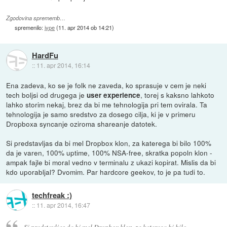
Zgodovina sprememb…
spremenilo:
jype
(
11. apr 2014 ob 14:21
)
HardFu
::
11. apr 2014, 16:14
Ena zadeva, ko se je folk ne zaveda, ko sprasuje v cem je neki
tech boljsi od drugega je
, torej s kaksno lahkoto
user experience
lahko storim nekaj, brez da bi me tehnologija pri tem ovirala. Ta
tehnologija je samo sredstvo za dosego cilja, ki je v primeru
Dropboxa syncanje oziroma shareanje datotek.
Si predstavljas da bi mel Dropbox klon, za katerega bi bilo 100%
da je varen, 100% uptime, 100% NSA-free, skratka popoln klon -
ampak fajle bi moral vedno v terminalu z ukazi kopirat. Mislis da bi
kdo uporabljal? Dvomim. Par hardcore geekov, to je pa tudi to.
techfreak :)
::
11. apr 2014, 16:47
Si predstavljas da bi mel Dropbox klon, za katerega bi bilo