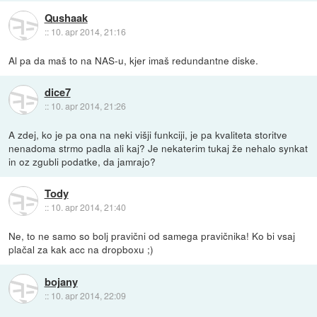
Qushaak
::
10. apr 2014, 21:16
Al pa da maš to na NAS-u, kjer imaš redundantne diske.
dice7
::
10. apr 2014, 21:26
A zdej, ko je pa ona na neki višji funkciji, je pa kvaliteta storitve
nenadoma strmo padla ali kaj? Je nekaterim tukaj že nehalo synkat
in oz zgubli podatke, da jamrajo?
Tody
::
10. apr 2014, 21:40
Ne, to ne samo so bolj pravični od samega pravičnika! Ko bi vsaj
plačal za kak acc na dropboxu ;)
bojany
::
10. apr 2014, 22:09