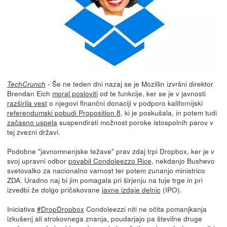
- Še ne teden dni nazaj se je Mozillin izvršni direktor
TechCrunch
Brendan Eich
moral posloviti
od te funkcije, ker se je v javnosti
razširila vest
o njegovi finančni donaciji v podporo kalifornijski
referendumski pobudi Proposition 8
, ki je poskušala, in potem tudi
začasno uspela
suspendirati možnost poroke istospolnih parov v
tej zvezni državi.
Podobne "javnomnenjske težave" prav zdaj trpi Dropbox, ker je v
svoj upravni odbor
povabil Condoleezzo Rice
, nekdanjo Bushevo
svetovalko za nacionalno varnost ter potem zunanjo ministrico
ZDA. Uradno naj bi jim pomagala pri širjenju na tuje trge in pri
izvedbi že dolgo pričakovane
javne izdaje delnic
(IPO).
Iniciativa
#DropDropbox
Condoleezzi niti ne očita pomanjkanja
izkušenj ali strokovnega znanja, poudarjajo pa številne druge