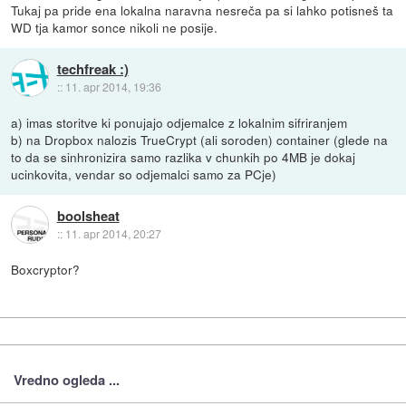
Tukaj pa pride ena lokalna naravna nesreča pa si lahko potisneš ta
WD tja kamor sonce nikoli ne posije.
techfreak :)
::
11. apr 2014, 19:36
a) imas storitve ki ponujajo odjemalce z lokalnim sifriranjem
b) na Dropbox nalozis TrueCrypt (ali soroden) container (glede na
to da se sinhronizira samo razlika v chunkih po 4MB je dokaj
ucinkovita, vendar so odjemalci samo za PCje)
boolsheat
::
11. apr 2014, 20:27
Boxcryptor?
Vredno ogleda ...