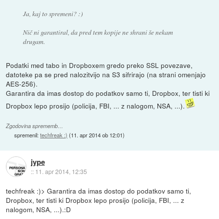
Ja, kaj to spremeni? :)
Nič ni garantiral, da pred tem kopije ne shrani še nekam
drugam.
Podatki med tabo in Dropboxem gredo preko SSL povezave,
datoteke pa se pred nalozitvijo na S3 sifrirajo (na strani omenjajo
AES-256).
Garantira da imas dostop do podatkov samo ti, Dropbox, ter tisti ki
Dropbox lepo prosijo (policija, FBI, ... z nalogom, NSA, ...).
Zgodovina sprememb…
spremenil:
techfreak :)
(
11. apr 2014 ob 12:01
)
jype
::
11. apr 2014, 12:35
techfreak :)> Garantira da imas dostop do podatkov samo ti,
Dropbox, ter tisti ki Dropbox lepo prosijo (policija, FBI, ... z
nalogom, NSA, ...).:D