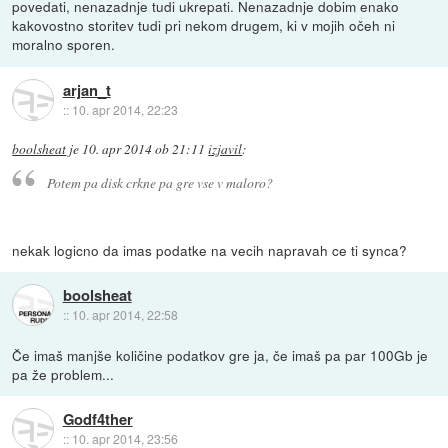
povedati, nenazadnje tudi ukrepati. Nenazadnje dobim enako
kakovostno storitev tudi pri nekom drugem, ki v mojih očeh ni
moralno sporen.
arjan_t
::
10. apr 2014, 22:23
boolsheat
je
10. apr 2014 ob 21:11
izjavil
:
Potem pa disk crkne pa gre vse v maloro?
nekak logicno da imas podatke na vecih napravah ce ti synca?
boolsheat
::
10. apr 2014, 22:58
Če imaš manjše količine podatkov gre ja, če imaš pa par 100Gb je
pa že problem...
Godf4ther
::
10. apr 2014, 23:56