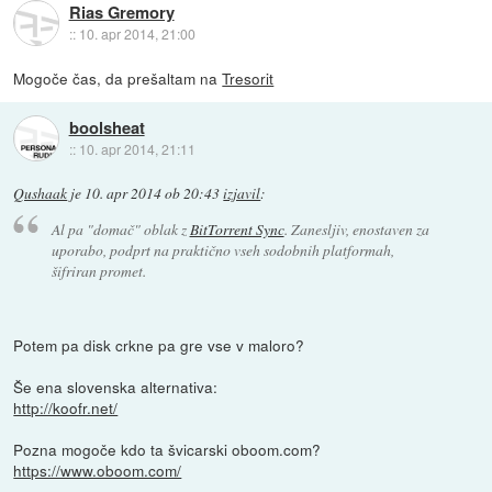
Rias Gremory
::
10. apr 2014, 21:00
Mogoče čas, da prešaltam na
Tresorit
boolsheat
::
10. apr 2014, 21:11
Qushaak
je
10. apr 2014 ob 20:43
izjavil
:
Al pa "domač" oblak z
BitTorrent Sync
. Zanesljiv, enostaven za
uporabo, podprt na praktično vseh sodobnih platformah,
šifriran promet.
Potem pa disk crkne pa gre vse v maloro?
Še ena slovenska alternativa:
http://koofr.net/
Pozna mogoče kdo ta švicarski oboom.com?
https://www.oboom.com/