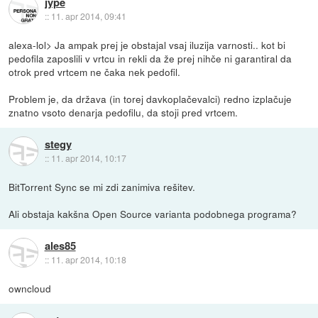
jype
::
11. apr 2014, 09:41
alexa-lol> Ja ampak prej je obstajal vsaj iluzija varnosti.. kot bi
pedofila zaposlili v vrtcu in rekli da že prej nihče ni garantiral da
otrok pred vrtcem ne čaka nek pedofil.
Problem je, da država (in torej davkoplačevalci) redno izplačuje
znatno vsoto denarja pedofilu, da stoji pred vrtcem.
stegy
::
11. apr 2014, 10:17
BitTorrent Sync se mi zdi zanimiva rešitev.
Ali obstaja kakšna Open Source varianta podobnega programa?
ales85
::
11. apr 2014, 10:18
owncloud