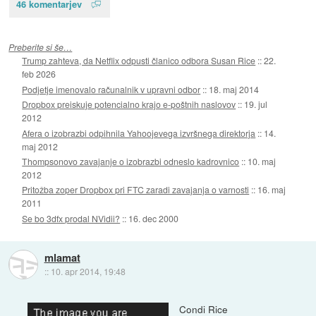
46 komentarjev
Preberite si še…
Trump zahteva, da Netflix odpusti članico odbora Susan Rice
::
22.
feb 2026
Podjetje imenovalo računalnik v upravni odbor
::
18. maj 2014
Dropbox preiskuje potencialno krajo e-poštnih naslovov
::
19. jul
2012
Afera o izobrazbi odpihnila Yahoojevega izvršnega direktorja
::
14.
maj 2012
Thompsonovo zavajanje o izobrazbi odneslo kadrovnico
::
10. maj
2012
Pritožba zoper Dropbox pri FTC zaradi zavajanja o varnosti
::
16. maj
2011
Se bo 3dfx prodal NVidii?
::
16. dec 2000
mlamat
::
10. apr 2014, 19:48
Condi Rice