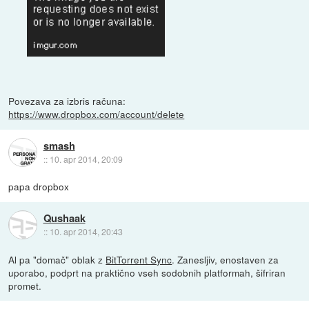
Povezava za izbris računa:
https://www.dropbox.com/account/delete
smash
::
10. apr 2014, 20:09
papa dropbox
Qushaak
::
10. apr 2014, 20:43
Al pa "domač" oblak z
BitTorrent Sync
. Zanesljiv, enostaven za
uporabo, podprt na praktično vseh sodobnih platformah, šifriran
promet.