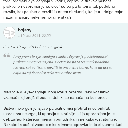
torej premalo eye-candyja v kadru, čeprav je funkcionalnost
praktično nespremenjena. sicer se bo pa ta tema tak podobno
razvila, kot pa tista o mozilli in onem direktorju, ko je tut dolgo cajta
nazaj financiru neke nemoralne stvari
bojany
::
10. apr 2014, 22:22
dice7
je
10. apr 2014 ob 22:13
izjavil
:
torej premalo eye-candyja v kadru, čeprav je funkcionalnost
praktično nespremenjena. sicer se bo pa ta tema tak podobno
razvila, kot pa tista o mozilli in onem direktorju, ko je tut dolgo
cajta nazaj financiru neke nemoralne stvari
Mah tole o 'eye-candyju' bom vzel z rezervo, tako kot lahko
vzameš moj prejšnji post in del, ki se nanaša na kelnerco.
Bistva moje gornje izjave pa očitno nisi prebral in še enkrat,
moralnost nekoga, ki upravlja s storitvijo, ki jo uporabljam je tisti
del, zaradi katerega menjam ponudnika in ne kakovost storitve.
Nekaterim pač ni vseeno s kom imamo opravka in to si upamo tudi