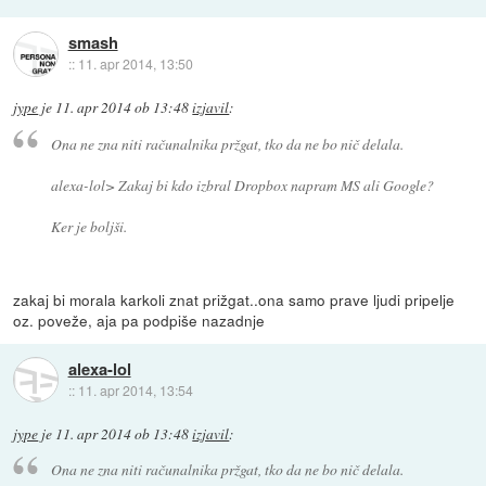
smash
::
11. apr 2014, 13:50
jype
je
11. apr 2014 ob 13:48
izjavil
:
Ona ne zna niti računalnika pržgat, tko da ne bo nič delala.
alexa-lol> Zakaj bi kdo izbral Dropbox napram MS ali Google?
Ker je boljši.
zakaj bi morala karkoli znat prižgat..ona samo prave ljudi pripelje
oz. poveže, aja pa podpiše nazadnje
alexa-lol
::
11. apr 2014, 13:54
jype
je
11. apr 2014 ob 13:48
izjavil
:
Ona ne zna niti računalnika pržgat, tko da ne bo nič delala.