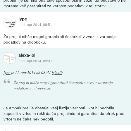
moremo več garantirati za varnost podatkov v tej storitvi
jype
::
11. apr 2014, 08:51
Že prej ni nihče mogel garantirati česarkoli v zvezi z varnostjo
podatkov na dropboxu.
alexa-lol
::
11. apr 2014, 09:37
jype
je
11. apr 2014 ob 08:51
izjavil
:
Že prej ni nihče mogel garantirati česarkoli v zvezi z varnostjo
podatkov na dropboxu.
Ja ampak prej je obstajal vsaj iluzija varnosti.. kot bi pedofila
zaposlili v vrtcu in rekli da že prej nihče ni garantiral da otrok pred
vrtcem ne čaka nek pedofil.