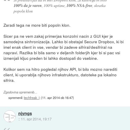
100% da je varen
, 100% uptime,
100% NSA-free
, skratka
popoln klon
Zaradi tega ne more biti popoln klon.
Sicer pa ne vem zakaj primerjas konzolni nacin z GUI kjer je
samodejna sinhronizacija. Lahko bi obstajal Secure Dropbox, ki bi
imel enak client in vse, vendar bi zadeve sifriral/desifriral na
napravi. Razlika bi bila samo v deljenih folderjih kjer bi si pac vsi
izmenjali kljuc preden bi lahko dostopali do vsebine.
Kolikor sem na hitro pogledal njihov API, bi bilo mozno narediti
client, ki uporablja njihovo infrakstrukturo, datoteke pa lokalno
sifrira.
Zgodovina sprememb…
spremenil:
techfreak :)
(
11. apr 2014 ob 16:47
)
njyngs
::
11. apr 2014, 19:17