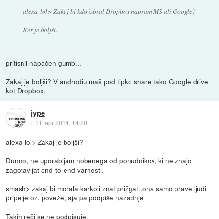
alexa-lol> Zakaj bi kdo izbral Dropbox napram MS ali Google?
Ker je boljši.
pritisnil napačen gumb...
Zakaj je boljši? V androdiu maš pod tipko share tako Google drive
kot Dropbox.
jype
::
11. apr 2014, 14:20
alexa-lol> Zakaj je boljši?
Dunno, ne uporabljam nobenega od ponudnikov, ki ne znajo
zagotavljat end-to-end varnosti.
smash> zakaj bi morala karkoli znat prižgat..ona samo prave ljudi
pripelje oz. poveže, aja pa podpiše nazadnje
Takih reči se ne podpisuje.