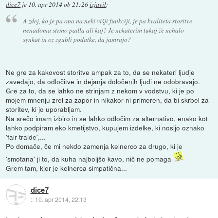
dice7
je
10. apr 2014 ob 21:26
izjavil
:
A zdej, ko je pa ona na neki višji funkciji, je pa kvaliteta storitve
nenadoma strmo padla ali kaj? Je nekaterim tukaj že nehalo
synkat in oz zgubli podatke, da jamrajo?
Ne gre za kakovost storitve ampak za to, da se nekateri ljudje
zavedajo, da odločitve in dejanja določenih ljudi ne odobravajo.
Gre za to, da se lahko ne strinjam z nekom v vodstvu, ki je po
mojem mnenju zrel za zapor in nikakor ni primeren, da bi skrbel za
storitev, ki jo uporabljam.
Na srečo imam izbiro in se lahko odločim za alternativo, enako kot
lahko podpiram eko kmetijstvo, kupujem izdelke, ki nosijo oznako
'fair traide',...
Po domače, če mi nekdo zamenja kelnerco za drugo, ki je
'smotana' ji to, da kuha najboljšo kavo, nič ne pomaga
Grem tam, kjer je kelnerca simpatična...
dice7
::
10. apr 2014, 22:13