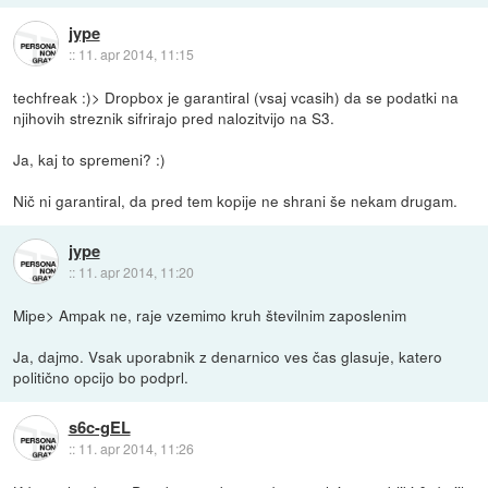
jype
::
11. apr 2014, 11:15
techfreak :)> Dropbox je garantiral (vsaj vcasih) da se podatki na
njihovih streznik sifrirajo pred nalozitvijo na S3.
Ja, kaj to spremeni? :)
Nič ni garantiral, da pred tem kopije ne shrani še nekam drugam.
jype
::
11. apr 2014, 11:20
Mipe> Ampak ne, raje vzemimo kruh številnim zaposlenim
Ja, dajmo. Vsak uporabnik z denarnico ves čas glasuje, katero
politično opcijo bo podprl.
s6c-gEL
::
11. apr 2014, 11:26