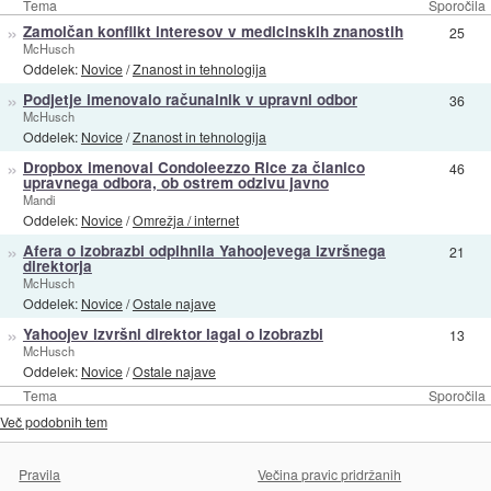
Tema
Sporočila
»
Zamolčan konflikt interesov v medicinskih znanostih
25
McHusch
Oddelek:
Novice
/
Znanost in tehnologija
»
Podjetje imenovalo računalnik v upravni odbor
36
McHusch
Oddelek:
Novice
/
Znanost in tehnologija
»
Dropbox imenoval Condoleezzo Rice za članico
46
upravnega odbora, ob ostrem odzivu javno
Mandi
Oddelek:
Novice
/
Omrežja / internet
»
Afera o izobrazbi odpihnila Yahoojevega izvršnega
21
direktorja
McHusch
Oddelek:
Novice
/
Ostale najave
»
Yahoojev izvršni direktor lagal o izobrazbi
13
McHusch
Oddelek:
Novice
/
Ostale najave
Tema
Sporočila
Več podobnih tem
Pravila
Večina pravic pridržanih