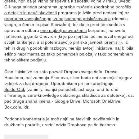
grehe, npr. da je vidno prispevala k začetku vojne v Iraku, uvedbi
CII-nega tajnega programa uporabe mučenja (
podrobno poročilo
o detajlih in neučinkovitosti
programa je izšlo pred nedavnim) oz.
programa vsesplošnega, zunajsodnega prisluškovanja
(domala
vsega, o čemer je pisal Snowden), ter da je pred tem sedela v
upravnem odboru
ene najbolj osovraženih
korporacij na svetu,
naftnemu gigantz Chevron (ki je po njej tudi poimenoval enega od
svojih tankerjev, a si potem zavoljo pritiska javnosti
premislil
). Iz
teh in drugih podobnih razlogov, menijo avtorji iniciative, naj bi bila
etično neprimerna za tako pomemben položaj v tako pomembnem
tehnološkem podjetju.
Člani iniciative so zato pozvali Dropboxovega šefa, Drewa
Houstona, naj zamenja Rice-ovo, sicer bodo oni zamenjali njegov
izdelek za kaj drugega. Uporabnikom pri tem predlagajo
SpiderOak
(zanimiv, manjši ponudnik lastnega, end-to-end
šifriranega, zero-knowledge oblačnega skladišča za datoteke), oz.
pač druga znana imena - Google Drive, Microsoft OneDrive,
Box.com,
idr
.
Podobne komentarje je
moč najti
na številnih novičarskih in
družbenih portalih, uradni odziv Dropboxa pa še čakamo.