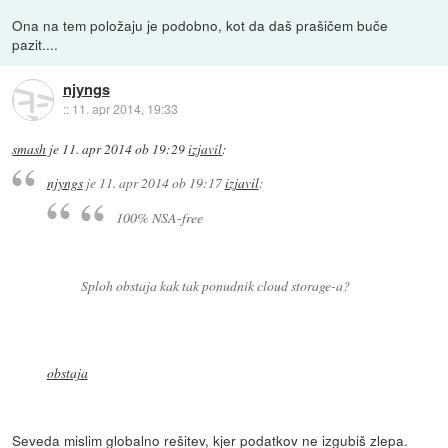
Ona na tem položaju je podobno, kot da daš prašičem buče
pazit....
njyngs
::
11. apr 2014, 19:33
smash
je
11. apr 2014 ob 19:29
izjavil
:
njyngs
je
11. apr 2014 ob 19:17
izjavil
:
100% NSA-free
Sploh obstaja kak tak ponudnik cloud storage-a?
obstaja
Seveda mislim globalno rešitev, kjer podatkov ne izgubiš zlepa.