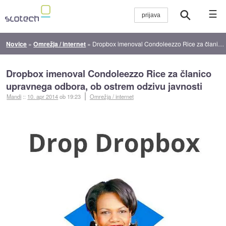
☰
Novice
»
Omrežja / internet
»
Dropbox imenoval Condoleezzo Rice za članico upravnega odbora, ob ostrem odzivu javnosti
Dropbox imenoval Condoleezzo Rice za članico
upravnega odbora, ob ostrem odzivu javnosti
Mandi
::
10. apr 2014
ob 19:23
Omrežja / internet