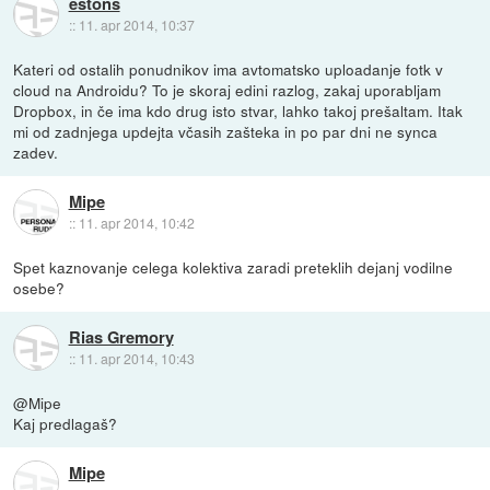
estons
::
11. apr 2014, 10:37
Kateri od ostalih ponudnikov ima avtomatsko uploadanje fotk v
cloud na Androidu? To je skoraj edini razlog, zakaj uporabljam
Dropbox, in če ima kdo drug isto stvar, lahko takoj prešaltam. Itak
mi od zadnjega updejta včasih zašteka in po par dni ne synca
zadev.
Mipe
::
11. apr 2014, 10:42
Spet kaznovanje celega kolektiva zaradi preteklih dejanj vodilne
osebe?
Rias Gremory
::
11. apr 2014, 10:43
@Mipe
Kaj predlagaš?
Mipe