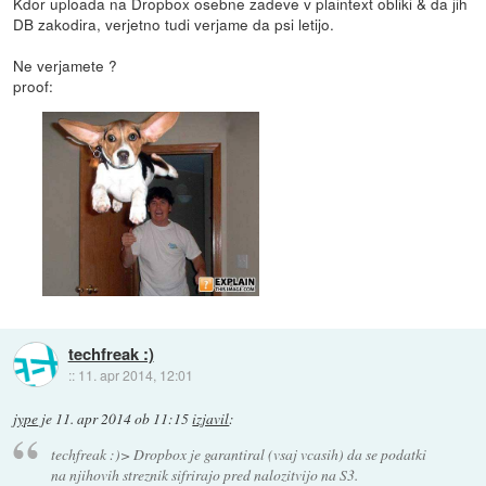
Kdor uploada na Dropbox osebne zadeve v plaintext obliki & da jih
DB zakodira, verjetno tudi verjame da psi letijo.
Ne verjamete ?
proof:
techfreak :)
::
11. apr 2014, 12:01
jype
je
11. apr 2014 ob 11:15
izjavil
:
techfreak :)> Dropbox je garantiral (vsaj vcasih) da se podatki
na njihovih streznik sifrirajo pred nalozitvijo na S3.