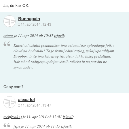
Ja, še kar OK.
Runnagain
::
11. apr 2014, 12:43
estons
je
11. apr 2014 ob 10:37
izjavil
:
Kateri od ostalih ponudnikov ima avtomatsko uploadanje fotk v
cloud na Androidu? To je skoraj edini razlog, zakaj uporabljam
Dropbox, in če ima kdo drug isto stvar, lahko takoj prešaltam.
Itak mi od zadnjega updejta včasih zašteka in po par dni ne
synca zadev.
Copy.com?
alexa-lol
::
11. apr 2014, 13:47
techfreak :)
je
11. apr 2014 ob 12:01
izjavil
:
jype
je
11. apr 2014 ob 11:15
izjavil
: