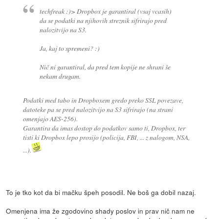
techfreak :)> Dropbox je garantiral (vsaj vcasih)
da se podatki na njihovih streznik sifrirajo pred
nalozitvijo na S3.
Ja, kaj to spremeni? :)
Nič ni garantiral, da pred tem kopije ne shrani še
nekam drugam.
Podatki med tabo in Dropboxem gredo preko SSL povezave,
datoteke pa se pred nalozitvijo na S3 sifrirajo (na strani
omenjajo AES-256).
Garantira da imas dostop do podatkov samo ti, Dropbox, ter
tisti ki Dropbox lepo prosijo (policija, FBI, ... z nalogom, NSA,
...).
To je tko kot da bi mačku špeh posodil. Ne boš ga dobil nazaj.
Omenjena ima že zgodovino shady poslov in prav nič nam ne