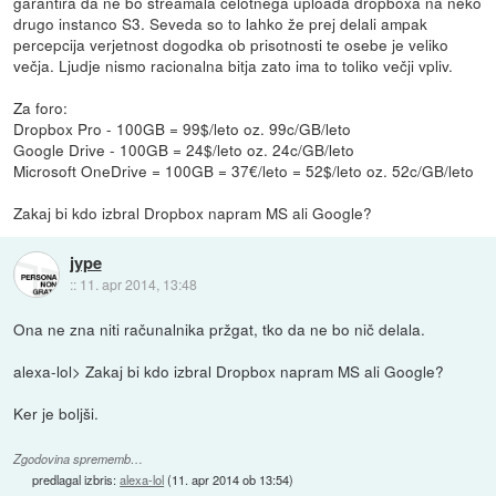
garantira da ne bo streamala celotnega uploada dropboxa na neko
drugo instanco S3. Seveda so to lahko že prej delali ampak
percepcija verjetnost dogodka ob prisotnosti te osebe je veliko
večja. Ljudje nismo racionalna bitja zato ima to toliko večji vpliv.
Za foro:
Dropbox Pro - 100GB = 99$/leto oz. 99c/GB/leto
Google Drive - 100GB = 24$/leto oz. 24c/GB/leto
Microsoft OneDrive = 100GB = 37€/leto = 52$/leto oz. 52c/GB/leto
Zakaj bi kdo izbral Dropbox napram MS ali Google?
jype
::
11. apr 2014, 13:48
Ona ne zna niti računalnika pržgat, tko da ne bo nič delala.
alexa-lol> Zakaj bi kdo izbral Dropbox napram MS ali Google?
Ker je boljši.
Zgodovina sprememb…
predlagal izbris:
alexa-lol
(
11. apr 2014 ob 13:54
)