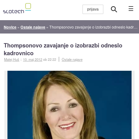
☰
Novice
»
Ostale najave
»
Thompsonovo zavajanje o izobrazbi odneslo kadrovnico
Thompsonovo zavajanje o izobrazbi odneslo
kadrovnico
Matej Huš
::
10. maj 2012
ob 22:22
Ostale najave