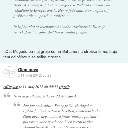
Henry Kissinger, Kofi Annan, mogoče še Richard Branson - da
vključimo še Evropo, anede. Henry je že malo star, ampak saj
problematika ni posebno zapletena.
In kaj bo zdaj ta velepomembni odbor raziskoval? Da se je
človek zlagal o izobrazbi? Saj je vendar priznal.
LOL. Mogoče pa naj grejo še na Bahame na stroške firme, baje
tam odločitve niso toliko stresne.
Ginginova
::
11. maj 2012, 00:28
enTuzjast
je
11. maj 2012 ob 00:11
izjavil
:
Oberyn
je
10. maj 2012 ob 23:40
izjavil
:
Jao jao na kvadrat. Ker se je človek zlagal o
izobrazbi, bodo ustanovili odbor, v katerem bodo
člani upravnega odbora firme (mastno plačani)
plus svetovalec izvedenec, bivši zvezni tožilec.
Pomankljivo! Manjka vsaj še ene par bivših