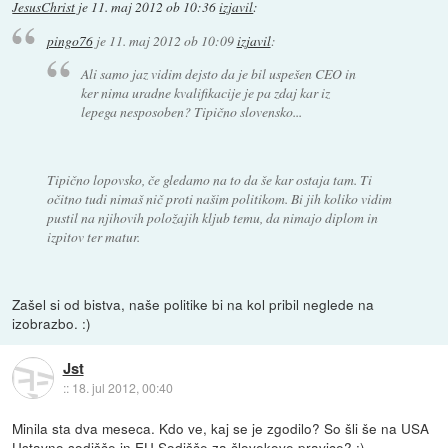
JesusChrist
je
11. maj 2012 ob 10:36
izjavil
:
pingo76
je
11. maj 2012 ob 10:09
izjavil
:
Ali samo jaz vidim dejsto da je bil uspešen CEO in
ker nima uradne kvalifikacije je pa zdaj kar iz
lepega nesposoben? Tipično slovensko...
Tipično lopovsko, če gledamo na to da še kar ostaja tam. Ti
očitno tudi nimaš nič proti našim politikom. Bi jih koliko vidim
pustil na njihovih položajih kljub temu, da nimajo diplom in
izpitov ter matur.
Zašel si od bistva, naše politike bi na kol pribil neglede na
izobrazbo. :)
Jst
::
18. jul 2012, 00:40
Minila sta dva meseca. Kdo ve, kaj se je zgodilo? So šli še na USA
Ustavno sodišče in EU Sodišče za človekove pravice? :)