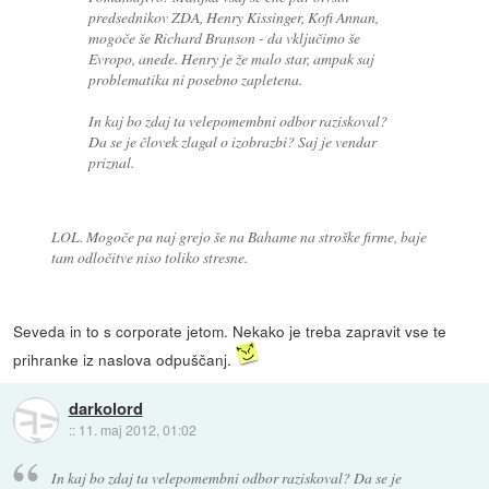
predsednikov ZDA, Henry Kissinger, Kofi Annan,
mogoče še Richard Branson - da vključimo še
Evropo, anede. Henry je že malo star, ampak saj
problematika ni posebno zapletena.
In kaj bo zdaj ta velepomembni odbor raziskoval?
Da se je človek zlagal o izobrazbi? Saj je vendar
priznal.
LOL. Mogoče pa naj grejo še na Bahame na stroške firme, baje
tam odločitve niso toliko stresne.
Seveda in to s corporate jetom. Nekako je treba zapravit vse te
prihranke iz naslova odpuščanj.
darkolord
::
11. maj 2012, 01:02
In kaj bo zdaj ta velepomembni odbor raziskoval? Da se je