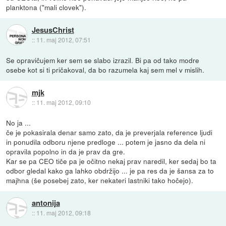
planktona ("mali clovek").
JesusChrist
::
11. maj 2012, 07:51
Se opravičujem ker sem se slabo izrazil. Bi pa od tako modre
osebe kot si ti pričakoval, da bo razumela kaj sem mel v mislih.
mjk
::
11. maj 2012, 09:10
No ja ...
če je pokasirala denar samo zato, da je preverjala reference ljudi
in ponudila odboru njene predloge ... potem je jasno da dela ni
opravila popolno in da je prav da gre.
Kar se pa CEO tiče pa je očitno nekaj prav naredil, ker sedaj bo ta
odbor gledal kako ga lahko obdržijo ... je pa res da je šansa za to
majhna (še posebej zato, ker nekateri lastniki tako hočejo).
antonija
::
11. maj 2012, 09:18