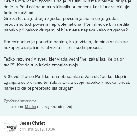
Gre za dve ločeni zgodbi. Eno je, da tisti lik nima diplome, druga je
da je ta Patti očitno totalno kiksnila pri nečem, kar bi moral biti njen
forte in dolžnost.
Gre za to, da je druga zgodba povsem jasna in če jo gledaš
neodvisno tudi povsem neproblematična. Pomislite: če bi naredila
napako pri nekom drugem, bi bila njena napaka kako drugačna?
Profesionalno je ponudila odstop, ko je videla, da nima smisla se
nekaj izgovarjati in relativizirati - to ni sodni proces.
Težko razumeti v svetu kjer vlada večni "hej zakaj jaz, če pa on
tudi?". Kot da tuja krivda zmanjša tvojo.
V Sloveniji bi se Patti kot ena obupanka držala službe kot klop in
zganjala celo dramo ter relativizirala svojo napako v neskončnost,
namesto da bi preprosto šla drugam.
Zgodovina sprememb…
spremenil:
Matako
(
11. maj 2012 ob 10:25
)
JesusChrist
::
11. maj 2012, 10:36