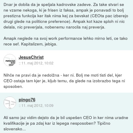
Dnar je dobila da je speljala kadrovske zadeve. Za take stvari se
ne vzame nekoga, ki je frisen iz faksa, ampak je ponavadi to bolj
prestizna funkcija ker itak nima kej za bevskat (CEOta pac izberejo
drugi glede na politicne preference). Ampak kot kaze sploh ni nic
delala, nic preverjala, nobenemu narocila naj preverja.
Amapk neglede na svoj work performance lehko mirno leti, ce tako
rece sef. Kapitalizem, jebiga.
JesusChrist
::
11. maj 2012, 10:02
Nihče ne pravi da je nedolžna - ker ni. Bolj me moti tisti del, kjer
CEO ostaja tam kjer je, kljub temu, da glede na izobrazbo tega ni
sposoben.
pingo76
::
11. maj 2012, 10:09
Ali samo jaz vidim dejsto da je bil uspešen CEO in ker nima uradne
kvalifikacije je pa zdaj kar iz lepega nesposoben? Tipično
slovensko...