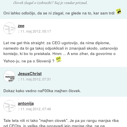
človek zlagal o izobrazbi? Saj je vendar priznal.
Oni lahko odločijo, da se ni zlagal, ne glede na to, kar sam trdi
zee
::
11. maj 2012, 05:17
Let me get this straight: za CEO ugotovijo, da nima diplome,
namesto da bi ga takoj odpoklicali in zmanjsali skodo, ustanovijo
komisijo, ki bo to preiskala. Hmm ... A smo ziher, da govorimo o
Yahoo-ju, ne pa o Sloveniji ?
JesusChrist
::
11. maj 2012, 07:31
Dokaz kako vedno naF00ka majhen človek.
antonija
::
11. maj 2012, 07:46
Tale teta niti ni tako "majhen clovek". Je pa po rangu manjsa riba
od CEOta, in velike ribe ponavadi jejo manjse ribe, ne pa