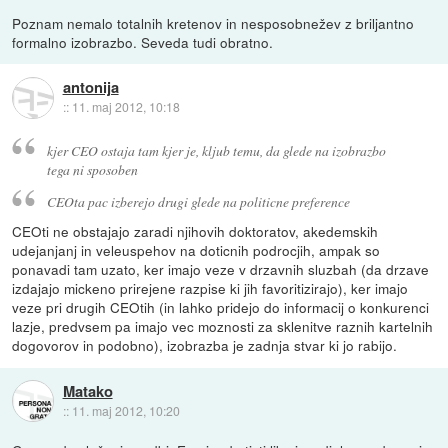
Poznam nemalo totalnih kretenov in nesposobnežev z briljantno
formalno izobrazbo. Seveda tudi obratno.
antonija
::
11. maj 2012, 10:18
kjer CEO ostaja tam kjer je, kljub temu, da glede na izobrazbo
tega ni sposoben
CEOta pac izberejo drugi glede na politicne preference
CEOti ne obstajajo zaradi njihovih doktoratov, akedemskih
udejanjanj in veleuspehov na doticnih podrocjih, ampak so
ponavadi tam uzato, ker imajo veze v drzavnih sluzbah (da drzave
izdajajo mickeno prirejene razpise ki jih favoritizirajo), ker imajo
veze pri drugih CEOtih (in lahko pridejo do informacij o konkurenci
lazje, predvsem pa imajo vec moznosti za sklenitve raznih kartelnih
dogovorov in podobno), izobrazba je zadnja stvar ki jo rabijo.
Matako
::
11. maj 2012, 10:20