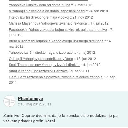
Yahoojeva ukinitev dela od doma nujna
::
8. mar 2013
V Yahooju nič več dela od doma, zaposleni besni
::
24. feb 2013
Intelov izvršni direktor gre maja v pokoj
::
21. nov 2012
Marissa Mayer nova Yahoojeva izvršna direktorica
::
17. jul 2012
Facebook in Yahoo zakopala bojno sekiro, okrepila partnerstvo
::
7.
jul 2012
Afera o izobrazbi odpihnila Yahoojevega izvršnega direktorja
::
14.
maj 2012
Yahoojev izvršni direktor lagal o izobrazbi
::
4. maj 2012
Odstopil Yahoojev predsednik Jerry Yang
::
18. jan 2012
Scott Thompson nov Yahoojev izvršni direktor
::
4. jan 2012
Vihar v Yahooju po razrešitvi Bartzove
::
9. sep 2011
Carol Bartz razrešena s položaja izvršne direktorice Yahooja
::
7. sep
2011
Phantomeye
::
10. maj 2012, 23:11
Zanimivo. Ceprav dvomim, da je ta zenska cisto nedolžna, je pa
vsakem primeru grešni kozel.