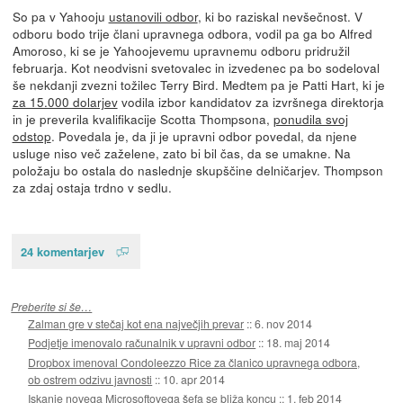
So pa v Yahooju
ustanovili odbor
, ki bo raziskal nevšečnost. V
odboru bodo trije člani upravnega odbora, vodil pa ga bo Alfred
Amoroso, ki se je Yahoojevemu upravnemu odboru pridružil
februarja. Kot neodvisni svetovalec in izvedenec pa bo sodeloval
še nekdanji zvezni tožilec Terry Bird. Medtem pa je Patti Hart, ki je
za 15.000 dolarjev
vodila izbor kandidatov za izvršnega direktorja
in je preverila kvalifikacije Scotta Thompsona,
ponudila svoj
odstop
. Povedala je, da ji je upravni odbor povedal, da njene
usluge niso več zaželene, zato bi bil čas, da se umakne. Na
položaju bo ostala do naslednje skupščine delničarjev. Thompson
za zdaj ostaja trdno v sedlu.
24 komentarjev
Preberite si še…
Zalman gre v stečaj kot ena največjih prevar
::
6. nov 2014
Podjetje imenovalo računalnik v upravni odbor
::
18. maj 2014
Dropbox imenoval Condoleezzo Rice za članico upravnega odbora,
ob ostrem odzivu javnosti
::
10. apr 2014
Iskanje novega Microsoftovega šefa se bliža koncu
::
1. feb 2014