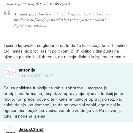
pingo76
je
11. maj 2012 ob 10:09
izjavil
:
Ali samo jaz vidim dejsto da je bil uspešen CEO in ker nima
uradne kvalifikacije je pa zdaj kar iz lepega nesposoben?
Tipično slovensko...
Tipično lopovsko, če gledamo na to da še kar ostaja tam. Ti očitno
tudi nimaš nič proti našim politikom. Bi jih koliko vidim pustil na
njihovih položajih kljub temu, da nimajo diplom in izpitov ter matur.
antonija
::
11. maj 2012, 11:29
Sej za politicne funkcije ne rabis izobrazbe... mogoce je
predpisana formalna, ampak za opravljanje njihovih funkcij je ne
rabijo. Kar precej pove o tem kaksne funkcije opravljajo (oz. kaj
sploh delajo, po domace), to da so povecini zabiti, egoisticni in
egocentricni pujski pa vecina verjetno ze dolgo ve. Pa slovenija
tukaj ni nobena izjema.
JesusChrist