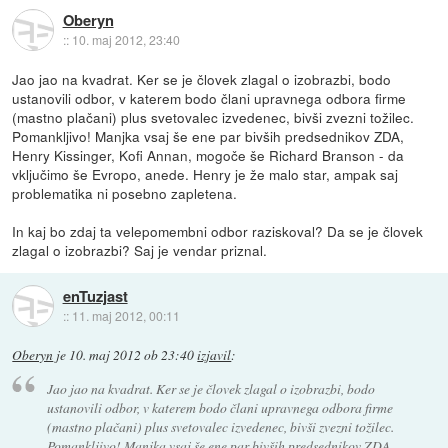
Oberyn
::
10. maj 2012, 23:40
Jao jao na kvadrat. Ker se je človek zlagal o izobrazbi, bodo
ustanovili odbor, v katerem bodo člani upravnega odbora firme
(mastno plačani) plus svetovalec izvedenec, bivši zvezni tožilec.
Pomankljivo! Manjka vsaj še ene par bivših predsednikov ZDA,
Henry Kissinger, Kofi Annan, mogoče še Richard Branson - da
vključimo še Evropo, anede. Henry je že malo star, ampak saj
problematika ni posebno zapletena.
In kaj bo zdaj ta velepomembni odbor raziskoval? Da se je človek
zlagal o izobrazbi? Saj je vendar priznal.
enTuzjast
::
11. maj 2012, 00:11
Oberyn
je
10. maj 2012 ob 23:40
izjavil
:
Jao jao na kvadrat. Ker se je človek zlagal o izobrazbi, bodo
ustanovili odbor, v katerem bodo člani upravnega odbora firme
(mastno plačani) plus svetovalec izvedenec, bivši zvezni tožilec.
Pomankljivo! Manjka vsaj še ene par bivših predsednikov ZDA,