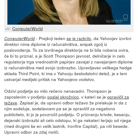
vir:
ComputerWorld
- Prejšnji teden
se je razkrilo
, da Yahoojev izvršni
ComputerWorld
direktor nima diplome iz računalništva, ampak zgolj iz
poslovodenja. To za izvršnega direktorja ne bi bila nobena ovira,
če bi to priznal, a je Scott Thompson javnost, delničarje in celo
regulatorja trga vrednostnih papirjev zavajal z navajanjem diplome
iz računalništva med svojo izobrazbo. Upravljavec velikega hedge
sklada Third Point, ki ima v Yahooju šestodstotni delež, je s tem
ustvarjal medijski pritisk na Yahoojevo vodstvo.
Odzivi podjetja so milo rečeno nenavadni. Thompson je
zaposlenim v podjetju
poslal okrožnico
, v kateri se je
opravičil za
težave
. Zapisal je, da upravni odbor težavo že preiskuje in da z
njim sodeluje, sodelavcem pa se je opravičil za negativno
publiciteto, ki jo je povzročil podjetju. O priznanju krivde, kesanju,
dejanski izobrazbi ali celo odstopu, ki ga nekateri terjajo od njega
(med drugimi še en velik lastnik, Ironfire Capital), pa niti besede.
Upravni odbor za zdaj molči.