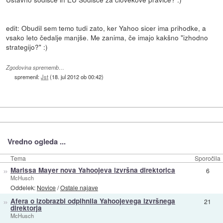
edit: Obudil sem temo tudi zato, ker Yahoo sicer ima prihodke, a
vsako leto čedalje manjše. Me zanima, če imajo kakšno "izhodno
strategijo?" :)
Zgodovina sprememb…
spremenil:
Jst
(
18. jul 2012 ob 00:42
)
Vredno ogleda ...
Tema
Sporočila
»
Marissa Mayer nova Yahoojeva izvršna direktorica
6
McHusch
Oddelek:
Novice
/
Ostale najave
»
Afera o izobrazbi odpihnila Yahoojevega izvršnega
21
direktorja
McHusch