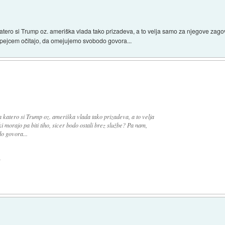
tero si Trump oz. ameriška vlada tako prizadeva, a to velja samo za njegove zagovo
opejcem očitajo, da omejujemo svobodo govora...
katero si Trump oz. ameriška vlada tako prizadeva, a to velja
morajo pa biti tiho, sicer bodo ostali brez službe? Pa nam,
o govora...
.