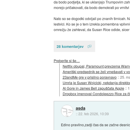
da bodo podjetja, ki se uklanjajo Trumpovim zaht
morejo pričakovati, da bodo demokrati po vrnitvi 
Nato so se dogodki odvijali po znanih tirnicah. 
lestvici. Ko se je o tem izrekla pomembna vplivn
omrežju že zahteval, da Susan Rice odide, sicer b
28 komentarjev
Preberite si še…
Netflix obupal, Paramount prevzema Warn
Ameriški predsednik se želi vmešavati v vo
23andMe gre v prisilno poravnavo
::
25. m
Umrla je Susan Wojcicki, nekdanja direkt
Al Gore in James Bell zapuščata Apple
::
1
Dropbox imenoval Condoleezzo Rice za čla
asda
::
22. feb 2026, 10:39
Edino pravilno,zadji čas da se začne desnica