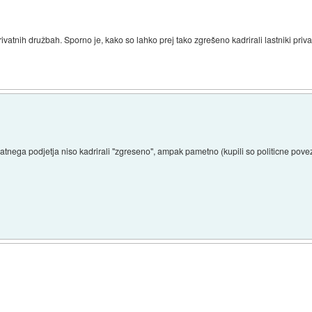
privatnih družbah. Sporno je, kako so lahko prej tako zgrešeno kadrirali lastniki priv
atnega podjetja niso kadrirali "zgreseno", ampak pametno (kupili so politicne pove