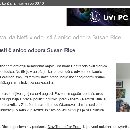
no končana
::
danes ob 06:10
a, da Netflix odpusti članico odbora Susan Rice
usti članico odbora Susan Rice
družbenem omrežju nenadoma
objavil
, da mora Netflix odsloviti članico
sledice. Netflix je v položaju, ko je res močno odvisen od kapric
eti Warner Bros. Pri tem mu kaže precej bolje kot nesojenemu snubcu
iškega ministrstva za pravosodje.
presenetljivo zgolj na prvi pogled. Povsem mogoče je, da še pred
a opravljala precej političnih funkcij pred kariero v Netflixu. Bila je
redstavniku v Združenih narodih med Obamovo administracijo ter
nistraciji. V letih 2018-2020 in nato po letu 2023 pa je bila članica
 Rice je gostovala v podkastu
Stay Tuned For Preet
, ki ga vodi nekdanji newyorški