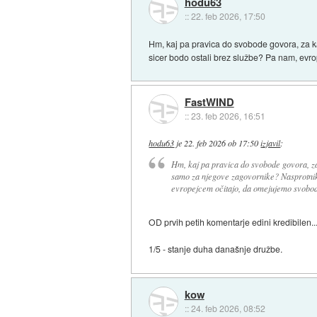
hodu63
::
22. feb 2026, 17:50
Hm, kaj pa pravica do svobode govora, za ka
sicer bodo ostali brez službe? Pa nam, evr
FastWIND
::
23. feb 2026, 16:51
hodu63
je
22. feb 2026 ob 17:50
izjavil
:
Hm, kaj pa pravica do svobode govora, za 
samo za njegove zagovornike? Nasprotniki 
evropejcem očitajo, da omejujemo svobod
OD prvih petih komentarje edini kredibilen..
1/5 - stanje duha današnje družbe.
kow
::
24. feb 2026, 08:52