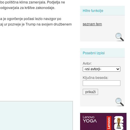
 bo politična klima zamenjala. Podjetja ne
a odgovarjala za kršitve zakonodaje.
Hitre funkcije
pa je ogorčenje počasi lezlo navzgor po
seznam tem
 Nekaj ur pozneje je Trump na svojem družbenem
Posebni izpisi
Avtor:
Ključna beseda: