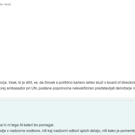
ne moti.
a. Vsak, ki je diht, ve, da človek s politično kariero lahko služi v board of directors
il prej ambasador pri UN, postane popolnoma nekvalificiran predstavljati delničarje 
na in ni tega AI kateri bo pomagal.
udje v nadzorne oodbore, niti kaj nadzorni odbori sploh delajo, niti kako je pomem