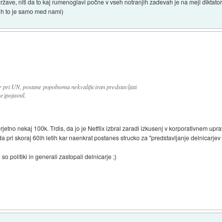
ržave, niti da to kaj rumenoglavi počne v vseh notranjih zadevah je na meji diktato
evih to je samo med nami)
r pri UN, postane popolnoma nekvalificiran predstavljati
e)pojasnil.
erjetno nekaj 100k. Trdis, da jo je Netflix izbral zaradi izkusenj v korporativnem upr
ri skoraj 60ih letih kar naenkrat postanes strucko za "predstavljanje delnicarjev 
o politiki in generali zastopali delnicarje ;)