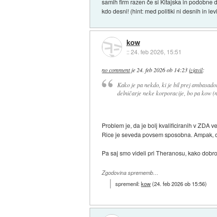
samih firm razen če si Kitajska in podobne d
kdo desni! (hint: med politiki ni desnih in l
kow
::
24. feb 2026, 15:51
no comment
je
24. feb 2026 ob 14:23
izjavil
:
Kako je pa nekdo, ki je bil prej ambasado
delničarje neke korporacije, bo pa kow (n
Problem je, da je bolj kvalificiranih v ZDA v
Rice je seveda povsem sposobna. Ampak, da p
Pa saj smo videli pri Theranosu, kako dobro s
Zgodovina sprememb…
spremenil:
kow
(
24. feb 2026 ob 15:56
)