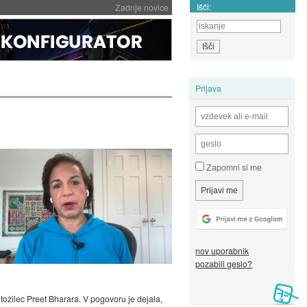
Išči:
Zadnje novice
Prijava
Zapomni si me
nov uporabnik
pozabili geslo?
 tožilec Preet Bharara. V pogovoru je dejala,