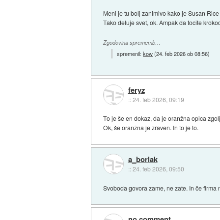
Meni je tu bolj zanimivo kako je Susan Rice 
Tako deluje svet, ok. Ampak da tocite krokod
Zgodovina sprememb…
spremenil:
kow
(
24. feb 2026 ob 08:56
)
feryz
::
24. feb 2026, 09:19
To je še en dokaz, da je oranžna opica zgolj
Ok, še oranžna je zraven. In to je to.
a_borlak
::
24. feb 2026, 09:50
Svoboda govora zame, ne zate. In če firma
no comment