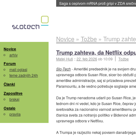
Saga s cepivom mRNA proti gripi v ZDA sreč
Novice
»
Tožbe
»
Trump zahtev
Novice
Trump zahteva, da Netflix odp
arhiv
Matej Huš
::
22. feb 2026
ob 10:09
Tožbe
Forum
Slo-Tech
- Ameriški predsednik je na svojem 
mali oglasi
upravnega odbora Susan Rice, sicer bo občutil po
teme zadnjih 24h
ameriške administracije, saj si prizadeva prevz
Članki
Paramountu, a še vedno potrebuje soglasje amer
Zaposlitve
Da je Trump nenadoma udaril po Susan Rice, je 
brskaj
tednom dni ni vedel, kdo je Susan Rice, čeprav je t
Ostalo
svetovalka za nacionalno varnost ameriškemu p
pravila
članica sveta za notranjo politiko v Bidenovi admi
upravnega odbora v Netflixu.
A Trumpa je razjezilo nekaj povsem današnjega.