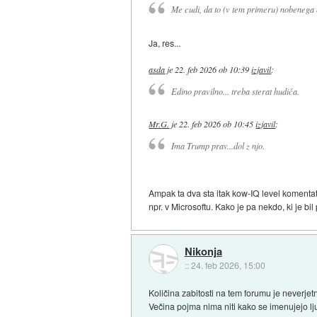
Me cudi, da to (v tem primeru) nobenega 
Ja, res...
asda
je
22. feb 2026 ob 10:39
izjavil
:
Edino pravilno... treba sterat hudiča.
Mr.G.
je
22. feb 2026 ob 10:45
izjavil
:
Ima Trump prav...dol z njo.
Ampak ta dva sta itak kow-IQ level komentatorj
npr. v Microsoftu. Kako je pa nekdo, ki je b
Nikonja
::
24. feb 2026, 15:00
Količina zabitosti na tem forumu je neverjet
Večina pojma nima niti kako se imenujejo lj