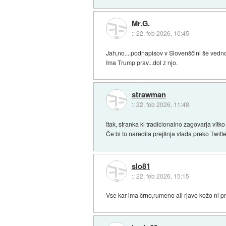
Mr.G.
::
22. feb 2026, 10:45
Jah,no....podnapisov v Slovenščini še vedno
Ima Trump prav...dol z njo.
strawman
::
22. feb 2026, 11:48
Itak, stranka ki tradicionalno zagovarja vit
Če bi to naredila prejšnja vlada preko Twitt
slo81
::
22. feb 2026, 15:15
Vse kar ima črno,rumeno ali rjavo kožo ni pr