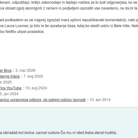
evam, odpuščajo, kršijo zakonodajo in teptajo načela za to tudi odgovarjala, ko se
na oblast zgolj skomignili z rameni in podjetjem oprostili vse navedeno, ne da bi t
Nad podkastom so se najprej zgražali manj vplivni republikanski komentatorji, nato 
ica Laura Loomer, je bilo le še vprašanje časa, kdaj bo sledil odziv iz Bele hiše.
o Netflix utrpel posledice.
er Bros
::
3. mar 2026
denje Intela
::
7. avg 2025
ar 2025
orica YouTuba
::
10. avg 2024
3. jan 2024
nico upravnega odbora, ob ostrem odzivu javnosti
::
10. apr 2014
 obnašati kot levica..cancel culture.Če mu ni všeč,treba sterat hudiča.