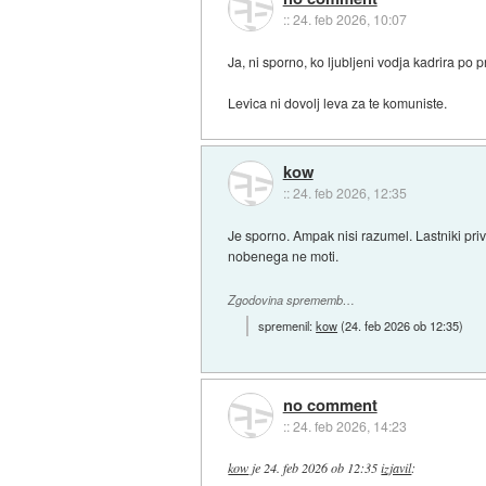
::
24. feb 2026, 10:07
Ja, ni sporno, ko ljubljeni vodja kadrira po 
Levica ni dovolj leva za te komuniste.
kow
::
24. feb 2026, 12:35
Je sporno. Ampak nisi razumel. Lastniki priv
nobenega ne moti.
Zgodovina sprememb…
spremenil:
kow
(
24. feb 2026 ob 12:35
)
no comment
::
24. feb 2026, 14:23
kow
je
24. feb 2026 ob 12:35
izjavil
: