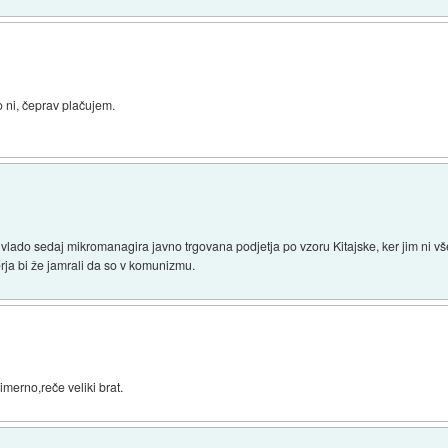
 ni, čeprav plačujem.
ko vlado sedaj mikromanagira javno trgovana podjetja po vzoru Kitajske, ker jim ni vš
erja bi že jamrali da so v komunizmu.
imerno,reče veliki brat.