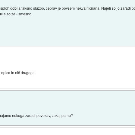
sploh dobila taksno sluzbo, ceprav je povsem nekvalificirana. Najeli so jo zaradi p
ilje solze - smesno.
 opica in nič drugega.
 najame nekoga zaradi povezav, zakaj pa ne?