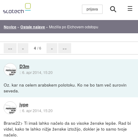
☰
Novice
»
Ostale najave
»
Mozilla po Eichovem odstopu
4
/ 6
««
«
»
»»
D3m
::
6. apr 2014, 15:20
Oz. kar na celem arabskem polotoku. Ko ne bo tam več surovin
seveda.
jype
::
6. apr 2014, 15:20
Brane22> Ti imaš lahko načelo da so visoke ženske lepše. Rad bi
videl, kako te lahko nižje ženske iztožijo, dokler je to samo tvoje
načelo.