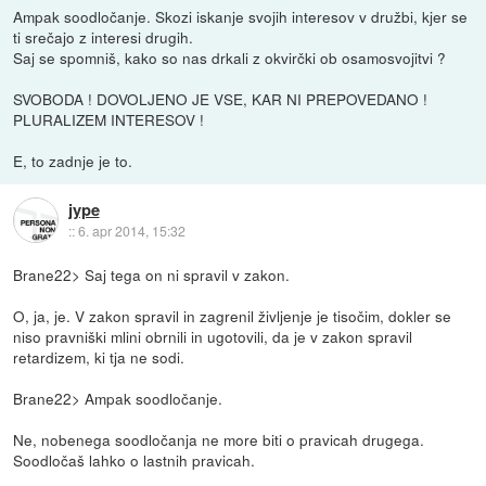
Ampak soodločanje. Skozi iskanje svojih interesov v družbi, kjer se
ti srečajo z interesi drugih.
Saj se spomniš, kako so nas drkali z okvirčki ob osamosvojitvi ?
SVOBODA ! DOVOLJENO JE VSE, KAR NI PREPOVEDANO !
PLURALIZEM INTERESOV !
E, to zadnje je to.
jype
::
6. apr 2014, 15:32
Brane22> Saj tega on ni spravil v zakon.
O, ja, je. V zakon spravil in zagrenil življenje je tisočim, dokler se
niso pravniški mlini obrnili in ugotovili, da je v zakon spravil
retardizem, ki tja ne sodi.
Brane22> Ampak soodločanje.
Ne, nobenega soodločanja ne more biti o pravicah drugega.
Soodločaš lahko o lastnih pravicah.