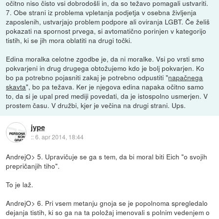
očitno niso čisto vsi dobrodošli in, da so težavo pomagali ustvariti.
7. Obe strani iz problema vpletanja podjetja v osebna življenja
zaposlenih, ustvarjajo problem podpore ali oviranja LGBT. Če želiš
pokazati na spornost prvega, si avtomatično porinjen v kategorijo
tistih, ki se jih mora oblatiti na drugi točki.
Edina moralka celotne zgodbe je, da ni moralke. Vsi po vrsti smo
pokvarjeni in drug drugega obtožujemo kdo je bolj pokvarjen. Ko
bo pa potrebno pojasniti zakaj je potrebno odpustiti "
napačnega
skavta
", bo pa težava. Ker je njegova edina napaka očitno samo
to, da si je upal pred mediji povedati, da je istospolno usmerjen. V
prostem času. V družbi, kjer je večina na drugi strani. Ups.
jype
::
6. apr 2014, 18:44
AndrejO> 5. Upravičuje se ga s tem, da bi moral biti Eich "o svojih
prepričanjih tiho".
To je laž.
AndrejO> 6. Pri vsem metanju gnoja se je popolnoma spregledalo
dejanja tistih, ki so ga na ta položaj imenovali s polnim vedenjem o