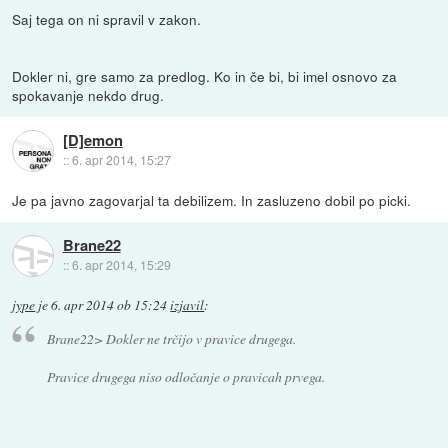
Saj tega on ni spravil v zakon.
Dokler ni, gre samo za predlog. Ko in če bi, bi imel osnovo za
spokavanje nekdo drug.
[D]emon
::
6. apr 2014, 15:27
Je pa javno zagovarjal ta debilizem. In zasluzeno dobil po picki.
Brane22
::
6. apr 2014, 15:29
jype
je
6. apr 2014 ob 15:24
izjavil
:
Brane22> Dokler ne trčijo v pravice drugega.
Pravice drugega niso odločanje o pravicah prvega.