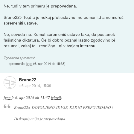
Ne, tudi v tem primeru je prepovedana.
Brane22> To,d a je nekaj protiustavno, ne pomeni,d a ne moreš
spremeniti ustave.
Ne, seveda ne. Komot spremeniš ustavo tako, da postaneš
fašistična diktatura. Če bi dobro poznal lastno zgodovino bi
razumel, zakaj to _resnično_ ni v tvojem interesu.
Zgodovina sprememb…
spremenilo:
jype
(
6. apr 2014 ob 15:38
)
Brane22
::
6. apr 2014, 15:39
jype
je
6. apr 2014 ob 15:37
izjavil
:
Brane22> DOVOLJENO JE VSE, KAR NI PREPOVEDANO !
Diskriminacija je prepovedana.