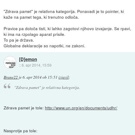
"Zdrava pamet" je relativna kategorija. Ponavadi je to pointer, ki
kaže na pamet tega, ki trenutno odloča.
Pravice pa določa tisti, ki lahko zagotovi njihovo izvajanje. Se rpavi,
ki ima na rzpolago aparat prisile.
To pa je država.
Globalne deklaracije so napotki, ne zakoni.
[D]emon
::
6. apr 2014, 15:59
Brane22
je
6. apr 2014 ob 15:51
izjavil
:
"Zdrava pamet" je relativna kategorija.
Zdrava pamet je tole:
http://www.un.org/en/documents/udhr/
Nasprotje pa tole: