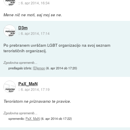
::
6. apr 2014, 16:34
Mene nič ne moti, saj moj se ne.
D3m
::
6. apr 2014, 17:14
Po prebranem uvrščam LGBT organizacijo na svoj seznam
terorističnih organizacij.
Zgodovina sprememb…
predlagalo izbris:
[D]emon
(
6. apr 2014 ob 17:20
)
PaX_MaN
::
6. apr 2014, 17:19
Teroristom ne priznavamo te pravice.
Zgodovina sprememb…
spremenilo:
PaX_MaN
(
6. apr 2014 ob 17:22
)