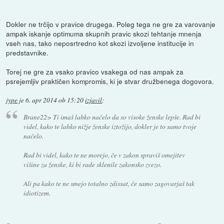
Dokler ne trčijo v pravice drugega. Poleg tega ne gre za varovanje
ampak iskanje optimuma skupnih pravic skozi tehtanje mnenja
vseh nas, tako neposrtredno kot skozi izvoljene institucije in
predstavnike.
Torej ne gre za vsako pravico vsakega od nas ampak za
psrejemljiv praktičen kompromis, ki je stvar družbenega dogovora.
jype
je
6. apr 2014 ob 15:20
izjavil
:
Brane22> Ti imaš lahko načelo da so visoke ženske lepše. Rad bi
videl, kako te lahko nižje ženske iztožijo, dokler je to samo tvoje
načelo.
Rad bi videl, kako te ne morejo, če v zakon spraviš omejitev
višine za ženske, ki bi rade sklenile zakonsko zvezo.
Ali pa kako te ne smejo totalno zdissat, če samo zagovarjaš tak
idiotizem.