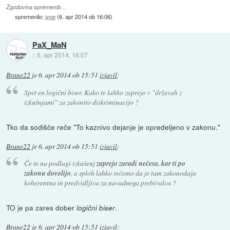
Zgodovina sprememb…
spremenilo:
jype
(
6. apr 2014 ob 16:06
)
PaX_MaN
::
6. apr 2014, 16:07
Brane22
je
6. apr 2014 ob 15:51
izjavil
:
Spet en logični biser. Kako te lahko zaprejo v "državah z
izkušnjami" za zakonito diskriminacijo ?
Tko da sodišče reče "To kaznivo dejanje je opredeljeno v zakonu."
Brane22
je
6. apr 2014 ob 15:51
izjavil
:
Če te na podlagi izkušenj
zaprejo zaradi nečesa, kar ti po
zakonu dovolijo
, a sploh lahko rečemo da je tam zakonodaja
koherentna in predvidljiva za navadnega prebivalca ?
TO je pa zares dober
.
logični biser
Brane22
je
6. apr 2014 ob 15:51
izjavil
: