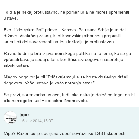
To,d a je nekaj protiustavno, ne pomeni,d a ne moreš spremeniti
ustave.
Evo ti "demokratični" primer - Kosovo. Po ustavi Srbije je to del
države. Vsakršen zakon, ki bi kosovskim albancem prepustil
katerikoli del suverenosti na tem teritoriju je protiustaven.
Ravno te dni je bila izjava nemškega politika na to temo, ko so ga
vprašali kako je sedaj s tem, ker Briselski dogovor nasprotuje
srbski ustavi.
Njegov odgovor je bil "Pričakujemo,d a se boste dosledno držali
dogovora. Vaša ustava je vaša notranja stvar."
Se pravi, sprememba ustave, tudi tako ostra je daleč od tega, da bi
bila nemogoča tudi v demokratičnem svetu.
jype
::
6. apr 2014, 15:37
Mipe> Razen če je uperjena zoper sovražnike LGBT skupnosti.