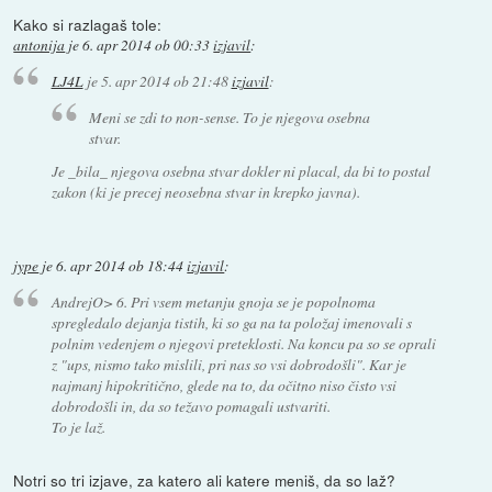
Kako si razlagaš tole:
antonija
je
6. apr 2014 ob 00:33
izjavil
:
LJ4L
je
5. apr 2014 ob 21:48
izjavil
:
Meni se zdi to non-sense. To je njegova osebna
stvar.
Je _bila_ njegova osebna stvar dokler ni placal, da bi to postal
zakon (ki je precej neosebna stvar in krepko javna).
jype
je
6. apr 2014 ob 18:44
izjavil
:
AndrejO> 6. Pri vsem metanju gnoja se je popolnoma
spregledalo dejanja tistih, ki so ga na ta položaj imenovali s
polnim vedenjem o njegovi preteklosti. Na koncu pa so se oprali
z "ups, nismo tako mislili, pri nas so vsi dobrodošli". Kar je
najmanj hipokritično, glede na to, da očitno niso čisto vsi
dobrodošli in, da so težavo pomagali ustvariti.
To je laž.
Notri so tri izjave, za katero ali katere meniš, da so laž?