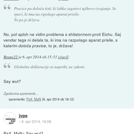
Pravice pa določa tisti, ki lahko zagotovi njihovo izvajanje. Se
rpavi, ki ima na rzpolago aparat prisile.
To pa je država.
No, pol sploh ne vidim problema s shitstormom proti Eichu. Saj
vendar tega ni delala ta, ki ima na razpolago aparat prisile, s
katerim
, to je, država!
določa pravice
Brane22
je
6. apr 2014 ob 15:51
izjavil
:
Globalne deklaracije so napotki, ne zakoni.
Say wut?
Zgodovina sprememb…
spremenilo:
PaX_MaN
(
6. apr 2014 ob 16:12
)
jype
::
6. apr 2014, 16:08
PaX_MaN> Say wut?