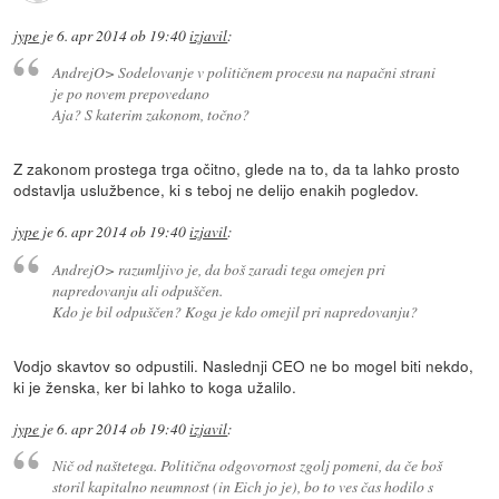
jype
je
6. apr 2014 ob 19:40
izjavil
:
AndrejO> Sodelovanje v političnem procesu na napačni strani
je po novem prepovedano
Aja? S katerim zakonom, točno?
Z zakonom prostega trga očitno, glede na to, da ta lahko prosto
odstavlja uslužbence, ki s teboj ne delijo enakih pogledov.
jype
je
6. apr 2014 ob 19:40
izjavil
:
AndrejO> razumljivo je, da boš zaradi tega omejen pri
napredovanju ali odpuščen.
Kdo je bil odpuščen? Koga je kdo omejil pri napredovanju?
Vodjo skavtov so odpustili. Naslednji CEO ne bo mogel biti nekdo,
ki je ženska, ker bi lahko to koga užalilo.
jype
je
6. apr 2014 ob 19:40
izjavil
:
Nič od naštetega. Politična odgovornost zgolj pomeni, da če boš
storil kapitalno neumnost (in Eich jo je), bo to ves čas hodilo s