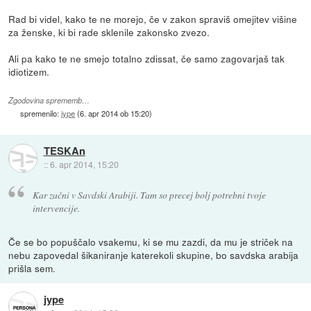
Rad bi videl, kako te ne morejo, če v zakon spraviš omejitev višine
za ženske, ki bi rade sklenile zakonsko zvezo.
Ali pa kako te ne smejo totalno zdissat, če samo zagovarjaš tak
idiotizem.
Zgodovina sprememb…
spremenilo:
jype
(
6. apr 2014 ob 15:20
)
TESKAn
::
6. apr 2014, 15:20
Kar začni v Savdski Arabiji. Tam so precej bolj potrebni tvoje
intervencije.
Če se bo popuščalo vsakemu, ki se mu zazdi, da mu je striček na
nebu zapovedal šikaniranje katerekoli skupine, bo savdska arabija
prišla sem.
jype