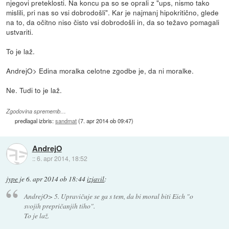
njegovi preteklosti. Na koncu pa so se oprali z "ups, nismo tako
mislili, pri nas so vsi dobrodošli". Kar je najmanj hipokritično, glede
na to, da očitno niso čisto vsi dobrodošli in, da so težavo pomagali
ustvariti.
To je laž.
AndrejO> Edina moralka celotne zgodbe je, da ni moralke.
Ne. Tudi to je laž.
Zgodovina sprememb…
predlagal izbris:
sandmat
(
7. apr 2014 ob 09:47
)
AndrejO
::
6. apr 2014, 18:52
jype
je
6. apr 2014 ob 18:44
izjavil
:
AndrejO> 5. Upravičuje se ga s tem, da bi moral biti Eich "o
svojih prepričanjih tiho".
To je laž.