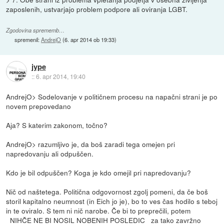
zaposlenih, ustvarjajo problem podpore ali oviranja LGBT.
Zgodovina sprememb…
spremenil:
AndrejO
(
6. apr 2014 ob 19:33
)
jype
::
6. apr 2014, 19:40
AndrejO> Sodelovanje v političnem procesu na napačni strani je po
novem prepovedano
Aja? S katerim zakonom, točno?
AndrejO> razumljivo je, da boš zaradi tega omejen pri
napredovanju ali odpuščen.
Kdo je bil odpuščen? Koga je kdo omejil pri napredovanju?
Nič od naštetega. Politična odgovornost zgolj pomeni, da če boš
storil kapitalno neumnost (in Eich jo je), bo to ves čas hodilo s teboj
in te oviralo. S tem ni nič narobe. Če bi to preprečili, potem
_NIHČE NE BI NOSIL NOBENIH POSLEDIC_ za tako zavržno