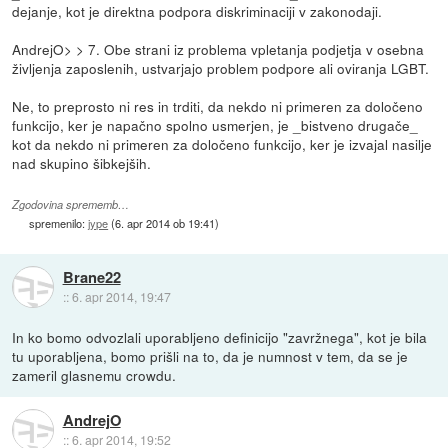
dejanje, kot je direktna podpora diskriminaciji v zakonodaji.
AndrejO> > 7. Obe strani iz problema vpletanja podjetja v osebna
življenja zaposlenih, ustvarjajo problem podpore ali oviranja LGBT.
Ne, to preprosto ni res in trditi, da nekdo ni primeren za določeno
funkcijo, ker je napačno spolno usmerjen, je _bistveno drugače_
kot da nekdo ni primeren za določeno funkcijo, ker je izvajal nasilje
nad skupino šibkejših.
Zgodovina sprememb…
spremenilo:
jype
(
6. apr 2014 ob 19:41
)
Brane22
::
6. apr 2014, 19:47
In ko bomo odvozlali uporabljeno definicijo "zavržnega", kot je bila
tu uporabljena, bomo prišli na to, da je numnost v tem, da se je
zameril glasnemu crowdu.
AndrejO
::
6. apr 2014, 19:52