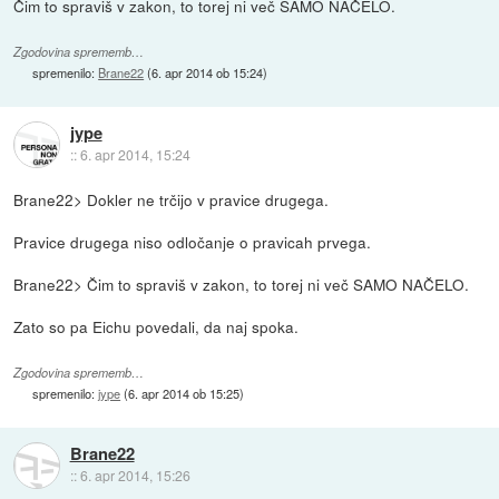
Čim to spraviš v zakon, to torej ni več SAMO NAČELO.
Zgodovina sprememb…
spremenilo:
Brane22
(
6. apr 2014 ob 15:24
)
jype
::
6. apr 2014, 15:24
Brane22> Dokler ne trčijo v pravice drugega.
Pravice drugega niso odločanje o pravicah prvega.
Brane22> Čim to spraviš v zakon, to torej ni več SAMO NAČELO.
Zato so pa Eichu povedali, da naj spoka.
Zgodovina sprememb…
spremenilo:
jype
(
6. apr 2014 ob 15:25
)
Brane22
::
6. apr 2014, 15:26