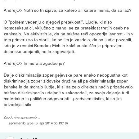
AndrejO> Notri so tri izjave, za katero ali katere meniš, da so laž?
O "polnem vedenju o njegovi preteklosti". Ljudje, ki niso
homoseksualci, vključno z mano, se za preteklost tretjih oseb ne
zanimajo. Na aktivistih je, da na takšne reči opozorijo javnost - in v
tem primeru so to storili, ko se jim je zazdelo, da so ljudje pozabili,
kdo je v resnici Brendan Eich in kakšna stališča je pripravljen
dejansko udejaniti, ne le zagovarjati.
AndrejO> In morala zgodbe je?
Da je diskriminacija zoper gejevske pare enako nedopustna kot
diskriminacija zoper židovske družine ali pa diskriminacija zoper
ženske in da morajo ljudje, ki si na zelo direkten način prizadevajo
takšno diskriminacijo udejanit v zakonodaji, za svoja dejanja tudi
materialno in politično odgovarjati - predvsem tistim, ki so jim
prizadejali silo.
Zgodovina sprememb…
spremenilo:
jype
(
6. apr 2014 ob 19:18
)