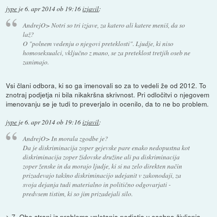
jype
je
6. apr 2014 ob 19:16
izjavil
:
AndrejO> Notri so tri izjave, za katero ali katere meniš, da so
laž?
O "polnem vedenju o njegovi preteklosti". Ljudje, ki niso
homoseksualci, vključno z mano, se za preteklost tretjih oseb ne
zanimajo.
Vsi člani odbora, ki so ga imenovali so za to vedeli že od 2012. To
znotraj podjetja ni bila nikakršna skrivnost. Pri odločitvi o njegovem
imenovanju se je tudi to preverjalo in ocenilo, da to ne bo problem.
jype
je
6. apr 2014 ob 19:16
izjavil
:
AndrejO> In morala zgodbe je?
Da je diskriminacija zoper gejevske pare enako nedopustna kot
diskriminacija zoper židovske družine ali pa diskriminacija
zoper ženske in da morajo ljudje, ki si na zelo direkten način
prizadevajo takšno diskriminacijo udejanit v zakonodaji, za
svoja dejanja tudi materialno in politično odgovarjati -
predvsem tistim, ki so jim prizadejali silo.
> 7. Obe strani iz problema vpletanja podjetja v osebna življenja