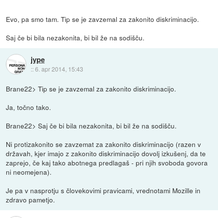
Evo, pa smo tam. Tip se je zavzemal za zakonito diskriminacijo.
Saj če bi bila nezakonita, bi bil že na sodišču.
jype
::
6. apr 2014, 15:43
Brane22> Tip se je zavzemal za zakonito diskriminacijo.
Ja, točno tako.
Brane22> Saj če bi bila nezakonita, bi bil že na sodišču.
Ni protizakonito se zavzemat za zakonito diskriminacijo (razen v
državah, kjer imajo z zakonito diskriminacijo dovolj izkušenj, da te
zaprejo, če kaj tako abotnega predlagaš - pri njih svoboda govora
ni neomejena).
Je pa v nasprotju s človekovimi pravicami, vrednotami Mozille in
zdravo pametjo.