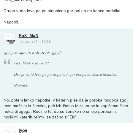
Druga vrata levo pa po stopnicah gor pol pa do konca hodnika.
Napotki.
PaX_MaN
::
6. apr 2014, 16:18
jype
je
6. apr 2014 ob 16:08
izjavil
:
PaX_MaN> Say wut?
Druga vrata levo pa po stopnicah gor pol pa do konca hodnika.
Napotki.
No, potem lahko napotke, v katerih piše da je poroka mogoča zgolj
med moškim in žensko, pač izbrišemo iz zakonov in zapišemo čisto
nekaj drugega. Recimo to, da se ženske ne smejo poročati z
moškimi katerih priimki se začno z "Eic".
jype