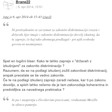
Brane22
::
6. apr 2014, 15:51
jype
je
6. apr 2014 ob 15:43
izjavil
:
Ni protizakonito se zavzemat za zakonito diskriminacijo (razen v
državah, kjer imajo z zakonito diskriminacijo dovolj izkušenj, da
te zaprejo, če kaj tako abotnega predlagaš - pri njih svoboda
govora ni neomejena).
Spet en logični biser. Kako te lahko zaprejo v "državah z
izkušnjami" za zakonito diskriminacijo ?
Razumem, da so na podlagi izkušenj zožili zakonitost diskriminacij,
ampak preostale se še vedno zakonite.
Če te na podlagi izkušenj zaprejo zaradi nečesa, kar ti po zakonu
dovolijo, a sploh lahko rečemo da je tam zakonodaja koherentna in
predvidljiva za navadnega prebivalca ?
Je pa v nasprotju s človekovimi pravicami, vrednotami Mozille
in zdravo pametjo.