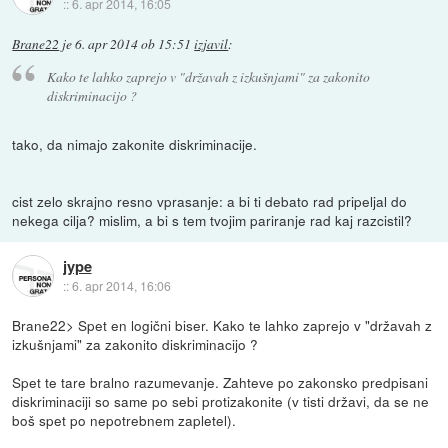
::
6. apr 2014, 16:05
Brane22
je
6. apr 2014 ob 15:51
izjavil
:
Kako te lahko zaprejo v "državah z izkušnjami" za zakonito
diskriminacijo ?
tako, da nimajo zakonite diskriminacije.
cist zelo skrajno resno vprasanje: a bi ti debato rad pripeljal do
nekega cilja? mislim, a bi s tem tvojim pariranje rad kaj razcistil?
jype
::
6. apr 2014, 16:06
Brane22> Spet en logični biser. Kako te lahko zaprejo v "državah z
izkušnjami" za zakonito diskriminacijo ?
Spet te tare bralno razumevanje. Zahteve po zakonsko predpisani
diskriminaciji so same po sebi protizakonite (v tisti državi, da se ne
boš spet po nepotrebnem zapletel).