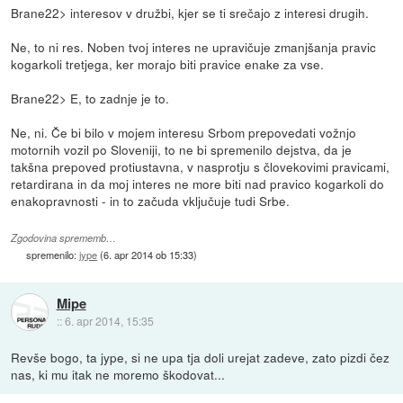
Brane22> interesov v družbi, kjer se ti srečajo z interesi drugih.
Ne, to ni res. Noben tvoj interes ne upravičuje zmanjšanja pravic
kogarkoli tretjega, ker morajo biti pravice enake za vse.
Brane22> E, to zadnje je to.
Ne, ni. Če bi bilo v mojem interesu Srbom prepovedati vožnjo
motornih vozil po Sloveniji, to ne bi spremenilo dejstva, da je
takšna prepoved protiustavna, v nasprotju s človekovimi pravicami,
retardirana in da moj interes ne more biti nad pravico kogarkoli do
enakopravnosti - in to začuda vključuje tudi Srbe.
Zgodovina sprememb…
spremenilo:
jype
(
6. apr 2014 ob 15:33
)
Mipe
::
6. apr 2014, 15:35
Revše bogo, ta jype, si ne upa tja doli urejat zadeve, zato pizdi čez
nas, ki mu itak ne moremo škodovat...