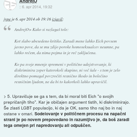
AndrejO
::
6. apr 2014, 19:32
jype
je
6. apr 2014 ob 19:16
izjavil
:
AndrejO> Kako si razlagaš tole:
Kot slabo ubesedeno kritiko. Zaradi mene lahko Eich povsem
javno pove, da se mu zdijo poroke homoseksualcev neumne, pa
lahko rečem, da nima pojma in je reč zaključena.
Ko pa svoje mnenje spremeni v politično udejstvovanje, ki
diskriminira zoper katerokoli skupino, ni več šale - s tem je zelo
direktno pomagal povzročiti resnično škodo in bolečino
resničnim ljudem, ne da bi to kakorkoli lahko upravičil.
> 5. Upravičuje se ga s tem, da bi moral biti Eich "o svojih
prepričanjih tiho". Kar je običajen argument tistih, ki diskriminirajo.
Še zlasti LGBT populacijo, ki da je OK, samo tiho naj bo in naj
ostane v omari.
Sodelovanje v političnem procesu na napačni
strani je po novem prepovedano in razumljivo je, da boš zaradi
tega omejen pri napredovanju ali odpuščen.