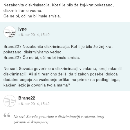
Nezakonita diskriminacija. Kot ti je bilo že žnj-krat pokazano,
diskrminiramo vedno.
Če ne bi, oči ne bi imele smisla.
jype
::
6. apr 2014, 15:40
Brane22> Nezakonita diskriminacija. Kot ti je bilo že žnj-krat
pokazano, diskrminiramo vedno.
Brane22> Če ne bi, oči ne bi imele smisla.
Ne seri. Seveda govorimo o diskriminaciji v zakonu, torej zakoniti
diskriminaciji. Ali si ti resnično želiš, da ti zakon posebej določa
dodatne pogoje za vsakdanje prilike, na primer na podlagi tega,
kakšen jezik je govorila tvoja mama?
Brane22
::
6. apr 2014, 15:42
Ne seri. Seveda govorimo o diskriminaciji v zakonu, torej
zakoniti diskriminaciji.