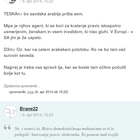
::
6. apr 2014, 15:22
TESKAn> bo savdska arabija prišla sem.
Mipe je njihov agent, ki se bori za kratenje pravic istospolno
usmerjenim, ženskam in vsem invalidom, ki niso gluhi. V Evropi - v
SA jim je že uspelo.
D3m> Oz. kar na celem arabskem polotoku. Ko ne bo tam več
surovin seveda.
Najprej je treba vas spravit tja, ker se boste tam očitno počutili
bolje kot tu.
Zgodovina sprememb…
spremenilo:
jype
(
6. apr 2014 ob 15:22
)
Brane22
::
6. apr 2014, 15:23
Ne, v resnici ni. Bistvo demokratičnega mehanizma so ti že
prilepili: Varovanje pravic slehernika. To pomeni tudi tvojih.