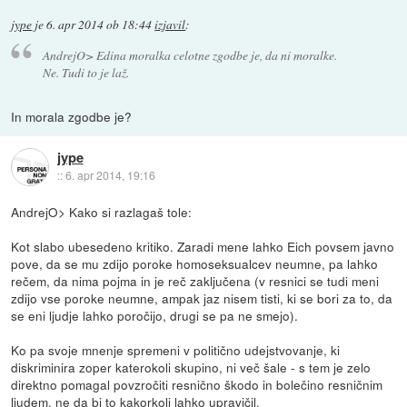
jype
je
6. apr 2014 ob 18:44
izjavil
:
AndrejO> Edina moralka celotne zgodbe je, da ni moralke.
Ne. Tudi to je laž.
In morala zgodbe je?
jype
::
6. apr 2014, 19:16
AndrejO> Kako si razlagaš tole:
Kot slabo ubesedeno kritiko. Zaradi mene lahko Eich povsem javno
pove, da se mu zdijo poroke homoseksualcev neumne, pa lahko
rečem, da nima pojma in je reč zaključena (v resnici se tudi meni
zdijo vse poroke neumne, ampak jaz nisem tisti, ki se bori za to, da
se eni ljudje lahko poročijo, drugi se pa ne smejo).
Ko pa svoje mnenje spremeni v politično udejstvovanje, ki
diskriminira zoper katerokoli skupino, ni več šale - s tem je zelo
direktno pomagal povzročiti resnično škodo in bolečino resničnim
ljudem, ne da bi to kakorkoli lahko upravičil.