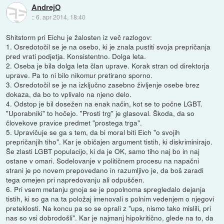
AndrejO
::
6. apr 2014, 18:40
Shitstorm pri Eichu je žalosten iz več razlogov:
1. Osredotočil se je na osebo, ki je znala pustiti svoja prepričanja
pred vrati podjetja. Konsistentno. Dolga leta.
2. Oseba je bila dolga leta član uprave. Korak stran od direktorja
uprave. Pa to ni bilo nikomur pretirano sporno.
3. Osredotočil se je na izključno zasebno življenje osebe brez
dokaza, da bo to vplivalo na njeno delo.
4. Odstop je bil dosežen na enak način, kot se to počne LGBT.
"Uporabniki" to hočejo. "Prosti trg" je glasoval. Škoda, da so
človekove pravice predmet "prostega trga".
5. Upravičuje se ga s tem, da bi moral biti Eich "o svojih
prepričanjih tiho". Kar je običajen argument tistih, ki diskriminirajo.
Še zlasti LGBT populacijo, ki da je OK, samo tiho naj bo in naj
ostane v omari. Sodelovanje v političnem procesu na napačni
strani je po novem prepovedano in razumljivo je, da boš zaradi
tega omejen pri napredovanju ali odpuščen.
6. Pri vsem metanju gnoja se je popolnoma spregledalo dejanja
tistih, ki so ga na ta položaj imenovali s polnim vedenjem o njegovi
preteklosti. Na koncu pa so se oprali z "ups, nismo tako mislili, pri
nas so vsi dobrodošli". Kar je najmanj hipokritično, glede na to, da