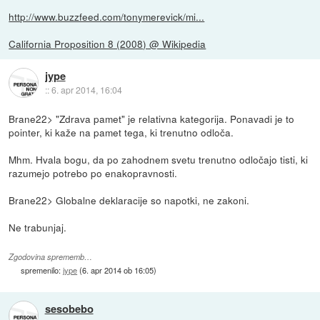
http://www.buzzfeed.com/tonymerevick/mi...
California Proposition 8 (2008) @ Wikipedia
jype
::
6. apr 2014, 16:04
Brane22> "Zdrava pamet" je relativna kategorija. Ponavadi je to
pointer, ki kaže na pamet tega, ki trenutno odloča.
Mhm. Hvala bogu, da po zahodnem svetu trenutno odločajo tisti, ki
razumejo potrebo po enakopravnosti.
Brane22> Globalne deklaracije so napotki, ne zakoni.
Ne trabunjaj.
Zgodovina sprememb…
spremenilo:
jype
(
6. apr 2014 ob 16:05
)
sesobebo