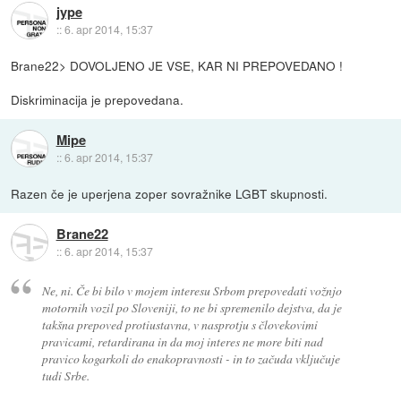
jype
::
6. apr 2014, 15:37
Brane22> DOVOLJENO JE VSE, KAR NI PREPOVEDANO !
Diskriminacija je prepovedana.
Mipe
::
6. apr 2014, 15:37
Razen če je uperjena zoper sovražnike LGBT skupnosti.
Brane22
::
6. apr 2014, 15:37
Ne, ni. Če bi bilo v mojem interesu Srbom prepovedati vožnjo
motornih vozil po Sloveniji, to ne bi spremenilo dejstva, da je
takšna prepoved protiustavna, v nasprotju s človekovimi
pravicami, retardirana in da moj interes ne more biti nad
pravico kogarkoli do enakopravnosti - in to začuda vključuje
tudi Srbe.