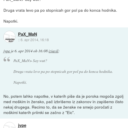
Druga vrata levo pa po stopnicah gor pol pa do konca hodnika.
Napotki.
PaX_MaN
::
6. apr 2014, 16:18
jype
je
6. apr 2014 ob 16:08
izjavil
:
PaX_MaN> Say wut?
Druga vrata levo pa po stopnicah gor pol pa do konca hodnika.
Napotki.
No, potem lahko napotke, v katerih piše da je poroka mogoča zgolj
med moškim in žensko, pač izbrišemo iz zakonov in zapišemo čisto
nekaj drugega. Recimo to, da se ženske ne smejo poročati z
moškimi katerih priimki se začno z "Eic".
jype