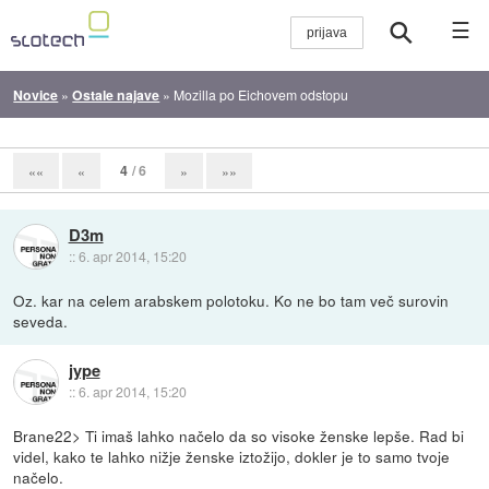
☰
Novice
»
Ostale najave
»
Mozilla po Eichovem odstopu
4
/ 6
««
«
»
»»
D3m
::
6. apr 2014, 15:20
Oz. kar na celem arabskem polotoku. Ko ne bo tam več surovin
seveda.
jype
::
6. apr 2014, 15:20
Brane22> Ti imaš lahko načelo da so visoke ženske lepše. Rad bi
videl, kako te lahko nižje ženske iztožijo, dokler je to samo tvoje
načelo.