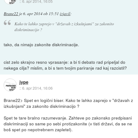
::
6. apr 2014, 16:05
Brane22
je
6. apr 2014 ob 15:51
izjavil
:
Kako te lahko zaprejo v "državah z izkušnjami" za zakonito
diskriminacijo ?
tako, da nimajo zakonite diskriminacije.
cist zelo skrajno resno vprasanje: a bi ti debato rad pripeljal do
nekega cilja? mislim, a bi s tem tvojim pariranje rad kaj razcistil?
jype
::
6. apr 2014, 16:06
Brane22> Spet en logični biser. Kako te lahko zaprejo v "državah z
izkušnjami" za zakonito diskriminacijo ?
Spet te tare bralno razumevanje. Zahteve po zakonsko predpisani
diskriminaciji so same po sebi protizakonite (v tisti državi, da se ne
boš spet po nepotrebnem zapletel).