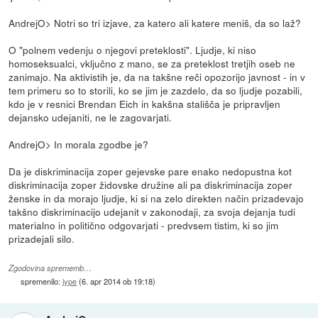
AndrejO> Notri so tri izjave, za katero ali katere meniš, da so laž?
O "polnem vedenju o njegovi preteklosti". Ljudje, ki niso
homoseksualci, vključno z mano, se za preteklost tretjih oseb ne
zanimajo. Na aktivistih je, da na takšne reči opozorijo javnost - in v
tem primeru so to storili, ko se jim je zazdelo, da so ljudje pozabili,
kdo je v resnici Brendan Eich in kakšna stališča je pripravljen
dejansko udejaniti, ne le zagovarjati.
AndrejO> In morala zgodbe je?
Da je diskriminacija zoper gejevske pare enako nedopustna kot
diskriminacija zoper židovske družine ali pa diskriminacija zoper
ženske in da morajo ljudje, ki si na zelo direkten način prizadevajo
takšno diskriminacijo udejanit v zakonodaji, za svoja dejanja tudi
materialno in politično odgovarjati - predvsem tistim, ki so jim
prizadejali silo.
Zgodovina sprememb…
spremenilo:
jype
(
6. apr 2014 ob 19:18
)