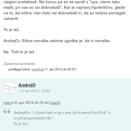
njegovi preteklosti. Na koncu pa so se oprali z "ups, nismo tako
mislili, pri nas so vsi dobrodošli". Kar je najmanj hipokritično, glede
na to, da očitno niso čisto vsi dobrodošli in, da so težavo pomagali
ustvariti.
To je laž.
AndrejO> Edina moralka celotne zgodbe je, da ni moralke.
Ne. Tudi to je laž.
Zgodovina sprememb…
predlagal izbris:
sandmat
(
7. apr 2014 ob 09:47
)
AndrejO
::
6. apr 2014, 18:52
jype
je
6. apr 2014 ob 18:44
izjavil
:
AndrejO> 5. Upravičuje se ga s tem, da bi moral biti Eich "o
svojih prepričanjih tiho".
To je laž.