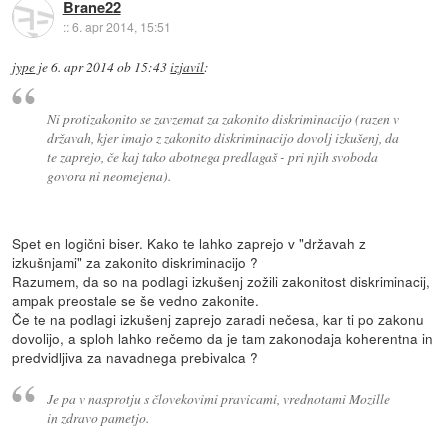
Brane22
::
6. apr 2014, 15:51
jype
je
6. apr 2014 ob 15:43
izjavil
:
Ni protizakonito se zavzemat za zakonito diskriminacijo (razen v
državah, kjer imajo z zakonito diskriminacijo dovolj izkušenj, da
te zaprejo, če kaj tako abotnega predlagaš - pri njih svoboda
govora ni neomejena).
Spet en logični biser. Kako te lahko zaprejo v "državah z
izkušnjami" za zakonito diskriminacijo ?
Razumem, da so na podlagi izkušenj zožili zakonitost diskriminacij,
ampak preostale se še vedno zakonite.
Če te na podlagi izkušenj zaprejo zaradi nečesa, kar ti po zakonu
dovolijo, a sploh lahko rečemo da je tam zakonodaja koherentna in
predvidljiva za navadnega prebivalca ?
Je pa v nasprotju s človekovimi pravicami, vrednotami Mozille
in zdravo pametjo.