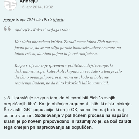
AndrejO
::
6. apr 2014, 19:32
jype
je
6. apr 2014 ob 19:16
izjavil
:
AndrejO> Kako si razlagaš tole:
Kot slabo ubesedeno kritiko. Zaradi mene lahko Eich povsem
javno pove, da se mu zdijo poroke homoseksualcev neumne, pa
lahko rečem, da nima pojma in je reč zaključena.
Ko pa svoje mnenje spremeni v politično udejstvovanje, ki
diskriminira zoper katerokoli skupino, ni več šale - s tem je zelo
direktno pomagal povzročiti resnično škodo in bolečino
resničnim ljudem, ne da bi to kakorkoli lahko upravičil.
> 5. Upravičuje se ga s tem, da bi moral biti Eich "o svojih
prepričanjih tiho". Kar je običajen argument tistih, ki diskriminirajo.
Še zlasti LGBT populacijo, ki da je OK, samo tiho naj bo in naj
ostane v omari.
Sodelovanje v političnem procesu na napačni
strani je po novem prepovedano in razumljivo je, da boš zaradi
tega omejen pri napredovanju ali odpuščen.