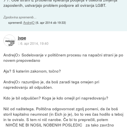
zaposlenih, ustvarjajo problem podpore ali oviranja LGBT.
Zgodovina sprememb…
spremenil:
AndrejO
(
6. apr 2014 ob 19:33
)
jype
::
6. apr 2014, 19:40
AndrejO> Sodelovanje v političnem procesu na napačni strani je po
novem prepovedano
Aja? S katerim zakonom, točno?
AndrejO> razumljivo je, da boš zaradi tega omejen pri
napredovanju ali odpuščen.
Kdo je bil odpuščen? Koga je kdo omejil pri napredovanju?
Nič od naštetega. Politična odgovornost zgolj pomeni, da če boš
storil kapitalno neumnost (in Eich jo je), bo to ves čas hodilo s teboj
in te oviralo. S tem ni nič narobe. Če bi to preprečili, potem
_NIHČE NE BI NOSIL NOBENIH POSLEDIC_ za tako zavržno