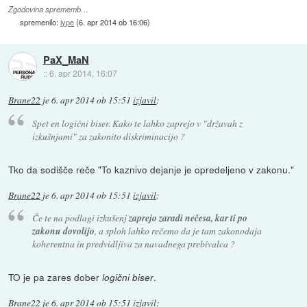
Zgodovina sprememb…
spremenilo:
jype
(
6. apr 2014 ob 16:06
)
PaX_MaN
::
6. apr 2014, 16:07
Brane22
je
6. apr 2014 ob 15:51
izjavil
:
Spet en logični biser. Kako te lahko zaprejo v "državah z
izkušnjami" za zakonito diskriminacijo ?
Tko da sodišče reče "To kaznivo dejanje je opredeljeno v zakonu."
Brane22
je
6. apr 2014 ob 15:51
izjavil
:
Če te na podlagi izkušenj
zaprejo zaradi nečesa, kar ti po
zakonu dovolijo
, a sploh lahko rečemo da je tam zakonodaja
koherentna in predvidljiva za navadnega prebivalca ?
TO je pa zares dober
.
logični biser
Brane22
je
6. apr 2014 ob 15:51
izjavil
: