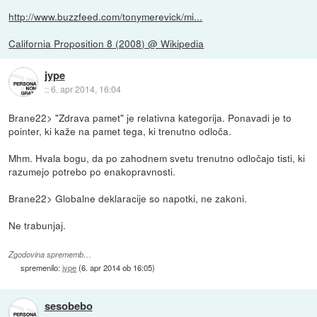
http://www.buzzfeed.com/tonymerevick/mi...
California Proposition 8 (2008) @ Wikipedia
jype
::
6. apr 2014, 16:04
Brane22> "Zdrava pamet" je relativna kategorija. Ponavadi je to
pointer, ki kaže na pamet tega, ki trenutno odloča.
Mhm. Hvala bogu, da po zahodnem svetu trenutno odločajo tisti, ki
razumejo potrebo po enakopravnosti.
Brane22> Globalne deklaracije so napotki, ne zakoni.
Ne trabunjaj.
Zgodovina sprememb…
spremenilo:
jype
(
6. apr 2014 ob 16:05
)
sesobebo