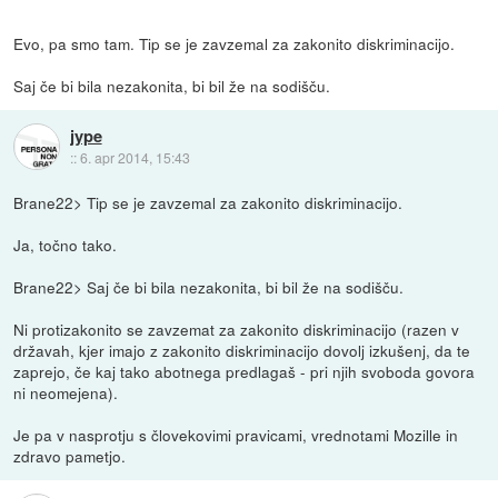
Evo, pa smo tam. Tip se je zavzemal za zakonito diskriminacijo.
Saj če bi bila nezakonita, bi bil že na sodišču.
jype
::
6. apr 2014, 15:43
Brane22> Tip se je zavzemal za zakonito diskriminacijo.
Ja, točno tako.
Brane22> Saj če bi bila nezakonita, bi bil že na sodišču.
Ni protizakonito se zavzemat za zakonito diskriminacijo (razen v
državah, kjer imajo z zakonito diskriminacijo dovolj izkušenj, da te
zaprejo, če kaj tako abotnega predlagaš - pri njih svoboda govora
ni neomejena).
Je pa v nasprotju s človekovimi pravicami, vrednotami Mozille in
zdravo pametjo.