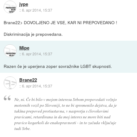
jype
::
6. apr 2014, 15:37
Brane22> DOVOLJENO JE VSE, KAR NI PREPOVEDANO !
Diskriminacija je prepovedana.
Mipe
::
6. apr 2014, 15:37
Razen če je uperjena zoper sovražnike LGBT skupnosti.
Brane22
::
6. apr 2014, 15:37
Ne, ni. Če bi bilo v mojem interesu Srbom prepovedati vožnjo
motornih vozil po Sloveniji, to ne bi spremenilo dejstva, da je
takšna prepoved protiustavna, v nasprotju s človekovimi
pravicami, retardirana in da moj interes ne more biti nad
pravico kogarkoli do enakopravnosti - in to začuda vključuje
tudi Srbe.