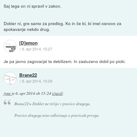
Saj tega on ni spravil v zakon.
Dokler ni, gre samo za predlog. Ko in če bi, bi imel osnovo za
spokavanje nekdo drug.
[D]emon
::
6. apr 2014, 15:27
Je pa javno zagovarjal ta debilizem. In zasluzeno dobil po picki.
Brane22
::
6. apr 2014, 15:29
jype
je
6. apr 2014 ob 15:24
izjavil
:
Brane22> Dokler ne trčijo v pravice drugega.
Pravice drugega niso odločanje o pravicah prvega.