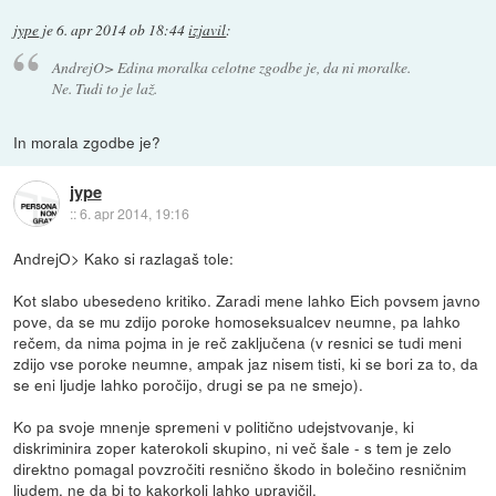
jype
je
6. apr 2014 ob 18:44
izjavil
:
AndrejO> Edina moralka celotne zgodbe je, da ni moralke.
Ne. Tudi to je laž.
In morala zgodbe je?
jype
::
6. apr 2014, 19:16
AndrejO> Kako si razlagaš tole:
Kot slabo ubesedeno kritiko. Zaradi mene lahko Eich povsem javno
pove, da se mu zdijo poroke homoseksualcev neumne, pa lahko
rečem, da nima pojma in je reč zaključena (v resnici se tudi meni
zdijo vse poroke neumne, ampak jaz nisem tisti, ki se bori za to, da
se eni ljudje lahko poročijo, drugi se pa ne smejo).
Ko pa svoje mnenje spremeni v politično udejstvovanje, ki
diskriminira zoper katerokoli skupino, ni več šale - s tem je zelo
direktno pomagal povzročiti resnično škodo in bolečino resničnim
ljudem, ne da bi to kakorkoli lahko upravičil.