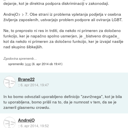
dejanje, kot je direktna podpora diskriminaciji v zakonodaji.
AndrejO> > 7. Obe strani iz problema vpletanja podjetja v osebna
življenja zaposlenih, ustvarjajo problem podpore ali oviranja LGBT.
Ne, to preprosto ni res in trditi, da nekdo ni primeren za določeno
funkcijo, ker je napačno spolno usmerjen, je _bistveno drugače_
kot da nekdo ni primeren za določeno funkcijo, ker je izvajal nasilje
nad skupino šibkejših.
Zgodovina sprememb…
spremenilo:
jype
(
6. apr 2014 ob 19:41
)
Brane22
::
6. apr 2014, 19:47
In ko bomo odvozlali uporabljeno definicijo "zavržnega", kot je bila
tu uporabljena, bomo prišli na to, da je numnost v tem, da se je
zameril glasnemu crowdu.
AndrejO
::
6. apr 2014, 19:52