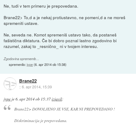
Ne, tudi v tem primeru je prepovedana.
Brane22> To,d a je nekaj protiustavno, ne pomeni,d a ne moreš
spremeniti ustave.
Ne, seveda ne. Komot spremeniš ustavo tako, da postaneš
fašistična diktatura. Če bi dobro poznal lastno zgodovino bi
razumel, zakaj to _resnično_ ni v tvojem interesu.
Zgodovina sprememb…
spremenilo:
jype
(
6. apr 2014 ob 15:38
)
Brane22
::
6. apr 2014, 15:39
jype
je
6. apr 2014 ob 15:37
izjavil
:
Brane22> DOVOLJENO JE VSE, KAR NI PREPOVEDANO !
Diskriminacija je prepovedana.