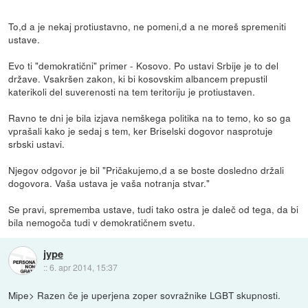
To,d a je nekaj protiustavno, ne pomeni,d a ne moreš spremeniti
ustave.
Evo ti "demokratični" primer - Kosovo. Po ustavi Srbije je to del
države. Vsakršen zakon, ki bi kosovskim albancem prepustil
katerikoli del suverenosti na tem teritoriju je protiustaven.
Ravno te dni je bila izjava nemškega politika na to temo, ko so ga
vprašali kako je sedaj s tem, ker Briselski dogovor nasprotuje
srbski ustavi.
Njegov odgovor je bil "Pričakujemo,d a se boste dosledno držali
dogovora. Vaša ustava je vaša notranja stvar."
Se pravi, sprememba ustave, tudi tako ostra je daleč od tega, da bi
bila nemogoča tudi v demokratičnem svetu.
jype
::
6. apr 2014, 15:37
Mipe> Razen če je uperjena zoper sovražnike LGBT skupnosti.