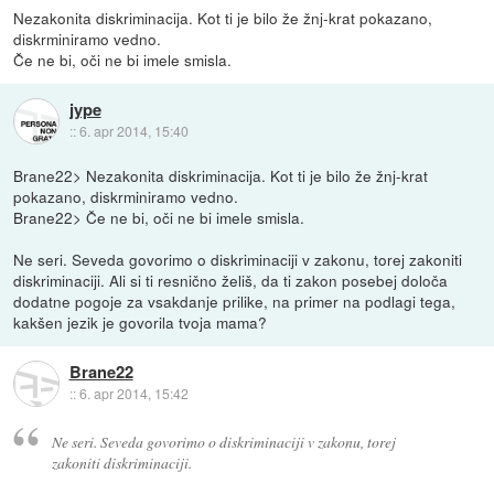
Nezakonita diskriminacija. Kot ti je bilo že žnj-krat pokazano,
diskrminiramo vedno.
Če ne bi, oči ne bi imele smisla.
jype
::
6. apr 2014, 15:40
Brane22> Nezakonita diskriminacija. Kot ti je bilo že žnj-krat
pokazano, diskrminiramo vedno.
Brane22> Če ne bi, oči ne bi imele smisla.
Ne seri. Seveda govorimo o diskriminaciji v zakonu, torej zakoniti
diskriminaciji. Ali si ti resnično želiš, da ti zakon posebej določa
dodatne pogoje za vsakdanje prilike, na primer na podlagi tega,
kakšen jezik je govorila tvoja mama?
Brane22
::
6. apr 2014, 15:42
Ne seri. Seveda govorimo o diskriminaciji v zakonu, torej
zakoniti diskriminaciji.