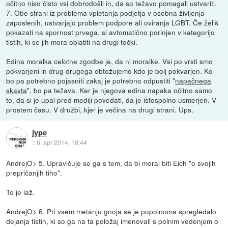
očitno niso čisto vsi dobrodošli in, da so težavo pomagali ustvariti.
7. Obe strani iz problema vpletanja podjetja v osebna življenja
zaposlenih, ustvarjajo problem podpore ali oviranja LGBT. Če želiš
pokazati na spornost prvega, si avtomatično porinjen v kategorijo
tistih, ki se jih mora oblatiti na drugi točki.
Edina moralka celotne zgodbe je, da ni moralke. Vsi po vrsti smo
pokvarjeni in drug drugega obtožujemo kdo je bolj pokvarjen. Ko
bo pa potrebno pojasniti zakaj je potrebno odpustiti "
napačnega
skavta
", bo pa težava. Ker je njegova edina napaka očitno samo
to, da si je upal pred mediji povedati, da je istospolno usmerjen. V
prostem času. V družbi, kjer je večina na drugi strani. Ups.
jype
::
6. apr 2014, 18:44
AndrejO> 5. Upravičuje se ga s tem, da bi moral biti Eich "o svojih
prepričanjih tiho".
To je laž.
AndrejO> 6. Pri vsem metanju gnoja se je popolnoma spregledalo
dejanja tistih, ki so ga na ta položaj imenovali s polnim vedenjem o