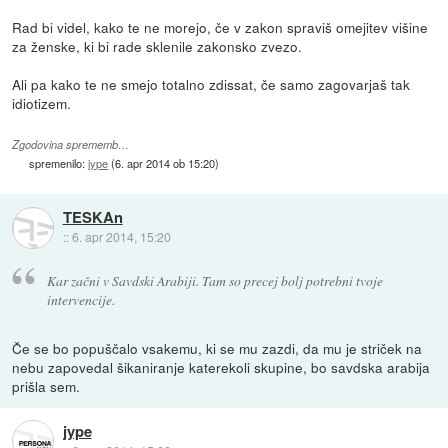
Rad bi videl, kako te ne morejo, če v zakon spraviš omejitev višine
za ženske, ki bi rade sklenile zakonsko zvezo.
Ali pa kako te ne smejo totalno zdissat, če samo zagovarjaš tak
idiotizem.
Zgodovina sprememb…
spremenilo:
jype
(
6. apr 2014 ob 15:20
)
TESKAn
::
6. apr 2014, 15:20
Kar začni v Savdski Arabiji. Tam so precej bolj potrebni tvoje
intervencije.
Če se bo popuščalo vsakemu, ki se mu zazdi, da mu je striček na
nebu zapovedal šikaniranje katerekoli skupine, bo savdska arabija
prišla sem.
jype