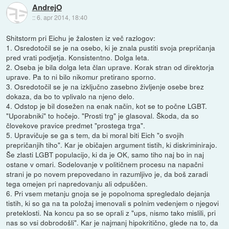
AndrejO
::
6. apr 2014, 18:40
Shitstorm pri Eichu je žalosten iz več razlogov:
1. Osredotočil se je na osebo, ki je znala pustiti svoja prepričanja
pred vrati podjetja. Konsistentno. Dolga leta.
2. Oseba je bila dolga leta član uprave. Korak stran od direktorja
uprave. Pa to ni bilo nikomur pretirano sporno.
3. Osredotočil se je na izključno zasebno življenje osebe brez
dokaza, da bo to vplivalo na njeno delo.
4. Odstop je bil dosežen na enak način, kot se to počne LGBT.
"Uporabniki" to hočejo. "Prosti trg" je glasoval. Škoda, da so
človekove pravice predmet "prostega trga".
5. Upravičuje se ga s tem, da bi moral biti Eich "o svojih
prepričanjih tiho". Kar je običajen argument tistih, ki diskriminirajo.
Še zlasti LGBT populacijo, ki da je OK, samo tiho naj bo in naj
ostane v omari. Sodelovanje v političnem procesu na napačni
strani je po novem prepovedano in razumljivo je, da boš zaradi
tega omejen pri napredovanju ali odpuščen.
6. Pri vsem metanju gnoja se je popolnoma spregledalo dejanja
tistih, ki so ga na ta položaj imenovali s polnim vedenjem o njegovi
preteklosti. Na koncu pa so se oprali z "ups, nismo tako mislili, pri
nas so vsi dobrodošli". Kar je najmanj hipokritično, glede na to, da