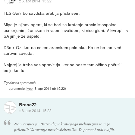
::
6. apr 2014, 15:22
TESKAn> bo savdska arabija prišla sem.
Mipe je njihov agent, ki se bori za kratenje pravic istospolno
usmerjenim, ženskam in vsem invalidom, ki niso gluhi. V Evropi - v
SA jim je že uspelo.
D3m> Oz. kar na celem arabskem polotoku. Ko ne bo tam več
surovin seveda.
Najprej je treba vas spravit tja, ker se boste tam očitno počutili
bolje kot tu.
Zgodovina sprememb…
spremenilo:
jype
(
6. apr 2014 ob 15:22
)
Brane22
::
6. apr 2014, 15:23
Ne, v resnici ni. Bistvo demokratičnega mehanizma so ti že
prilepili: Varovanje pravic slehernika. To pomeni tudi tvojih.