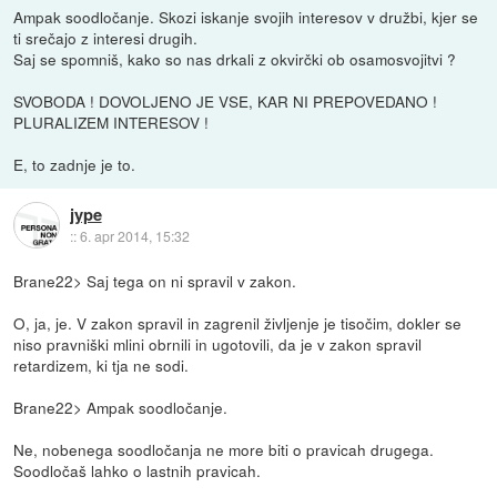
Ampak soodločanje. Skozi iskanje svojih interesov v družbi, kjer se
ti srečajo z interesi drugih.
Saj se spomniš, kako so nas drkali z okvirčki ob osamosvojitvi ?
SVOBODA ! DOVOLJENO JE VSE, KAR NI PREPOVEDANO !
PLURALIZEM INTERESOV !
E, to zadnje je to.
jype
::
6. apr 2014, 15:32
Brane22> Saj tega on ni spravil v zakon.
O, ja, je. V zakon spravil in zagrenil življenje je tisočim, dokler se
niso pravniški mlini obrnili in ugotovili, da je v zakon spravil
retardizem, ki tja ne sodi.
Brane22> Ampak soodločanje.
Ne, nobenega soodločanja ne more biti o pravicah drugega.
Soodločaš lahko o lastnih pravicah.