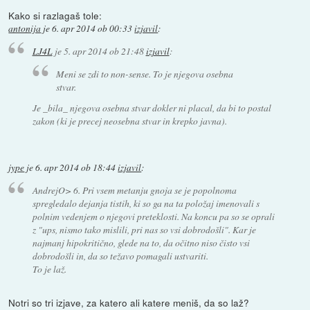
Kako si razlagaš tole:
antonija
je
6. apr 2014 ob 00:33
izjavil
:
LJ4L
je
5. apr 2014 ob 21:48
izjavil
:
Meni se zdi to non-sense. To je njegova osebna
stvar.
Je _bila_ njegova osebna stvar dokler ni placal, da bi to postal
zakon (ki je precej neosebna stvar in krepko javna).
jype
je
6. apr 2014 ob 18:44
izjavil
:
AndrejO> 6. Pri vsem metanju gnoja se je popolnoma
spregledalo dejanja tistih, ki so ga na ta položaj imenovali s
polnim vedenjem o njegovi preteklosti. Na koncu pa so se oprali
z "ups, nismo tako mislili, pri nas so vsi dobrodošli". Kar je
najmanj hipokritično, glede na to, da očitno niso čisto vsi
dobrodošli in, da so težavo pomagali ustvariti.
To je laž.
Notri so tri izjave, za katero ali katere meniš, da so laž?