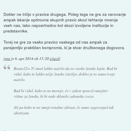
Dokler ne trčijo v pravice drugega. Poleg tega ne gre za varovanje
ampak iskanje optimuma skupnih pravic skozi tehtanje mnenja
vseh nas, tako neposrtredno kot skozi izvoljene institucije in
predstavnike.
Torej ne gre za vsako pravico vsakega od nas ampak za
psrejemljiv praktičen kompromis, ki je stvar družbenega dogovora.
jype
je
6. apr 2014 ob 15:20
izjavil
:
Brane22> Ti imaš lahko načelo da so visoke ženske lepše. Rad bi
videl, kako te lahko nižje ženske iztožijo, dokler je to samo tvoje
načelo.
Rad bi videl, kako te ne morejo, če v zakon spraviš omejitev
višine za ženske, ki bi rade sklenile zakonsko zvezo.
Ali pa kako te ne smejo totalno zdissat, če samo zagovarjaš tak
idiotizem.