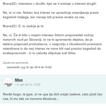
Brane22> interesov v družbi, kjer se ti srečajo z interesi drugih.
Ne, to ni res. Noben tvoj interes ne upravičuje zmanjšanja pravic
kogarkoli tretjega, ker morajo biti pravice enake za vse.
Brane22> E, to zadnje je to.
Ne, ni. Če bi bilo v mojem interesu Srbom prepovedati vožnjo
motornih vozil po Sloveniji, to ne bi spremenilo dejstva, da je
takšna prepoved protiustavna, v nasprotju s človekovimi pravicami,
retardirana in da moj interes ne more biti nad pravico kogarkoli do
enakopravnosti - in to začuda vključuje tudi Srbe.
Zgodovina sprememb…
spremenilo:
jype
(
6. apr 2014 ob 15:33
)
Mipe
::
6. apr 2014, 15:35
Revše bogo, ta jype, si ne upa tja doli urejat zadeve, zato pizdi čez
nas, ki mu itak ne moremo škodovat...