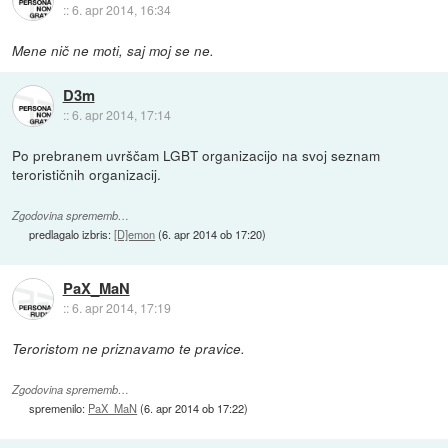
::
6. apr 2014, 16:34
Mene nič ne moti, saj moj se ne.
D3m
::
6. apr 2014, 17:14
Po prebranem uvrščam LGBT organizacijo na svoj seznam
terorističnih organizacij.
Zgodovina sprememb…
predlagalo izbris:
[D]emon
(
6. apr 2014 ob 17:20
)
PaX_MaN
::
6. apr 2014, 17:19
Teroristom ne priznavamo te pravice.
Zgodovina sprememb…
spremenilo:
PaX_MaN
(
6. apr 2014 ob 17:22
)