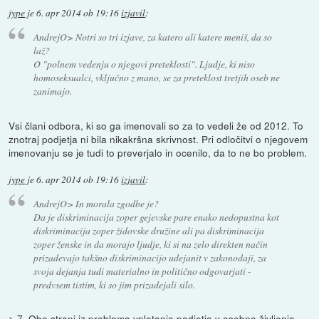
jype
je
6. apr 2014 ob 19:16
izjavil
:
AndrejO> Notri so tri izjave, za katero ali katere meniš, da so
laž?
O "polnem vedenju o njegovi preteklosti". Ljudje, ki niso
homoseksualci, vključno z mano, se za preteklost tretjih oseb ne
zanimajo.
Vsi člani odbora, ki so ga imenovali so za to vedeli že od 2012. To
znotraj podjetja ni bila nikakršna skrivnost. Pri odločitvi o njegovem
imenovanju se je tudi to preverjalo in ocenilo, da to ne bo problem.
jype
je
6. apr 2014 ob 19:16
izjavil
:
AndrejO> In morala zgodbe je?
Da je diskriminacija zoper gejevske pare enako nedopustna kot
diskriminacija zoper židovske družine ali pa diskriminacija
zoper ženske in da morajo ljudje, ki si na zelo direkten način
prizadevajo takšno diskriminacijo udejanit v zakonodaji, za
svoja dejanja tudi materialno in politično odgovarjati -
predvsem tistim, ki so jim prizadejali silo.
> 7. Obe strani iz problema vpletanja podjetja v osebna življenja