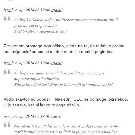
jype
je
6. apr 2014 ob 19:40
izjavil
:
AndrejO> Sodelovanje v političnem procesu na napačni strani
je po novem prepovedano
Aja? S katerim zakonom, točno?
Z zakonom prostega trga očitno, glede na to, da ta lahko prosto
odstavlja uslužbence, ki s teboj ne delijo enakih pogledov.
jype
je
6. apr 2014 ob 19:40
izjavil
:
AndrejO> razumljivo je, da boš zaradi tega omejen pri
napredovanju ali odpuščen.
Kdo je bil odpuščen? Koga je kdo omejil pri napredovanju?
Vodjo skavtov so odpustili. Naslednji CEO ne bo mogel biti nekdo,
ki je ženska, ker bi lahko to koga užalilo.
jype
je
6. apr 2014 ob 19:40
izjavil
:
Nič od naštetega. Politična odgovornost zgolj pomeni, da če boš
storil kapitalno neumnost (in Eich jo je), bo to ves čas hodilo s