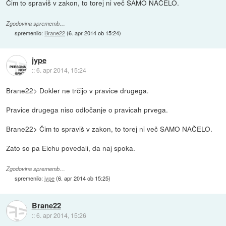
Čim to spraviš v zakon, to torej ni več SAMO NAČELO.
Zgodovina sprememb…
spremenilo:
Brane22
(
6. apr 2014 ob 15:24
)
jype
::
6. apr 2014, 15:24
Brane22> Dokler ne trčijo v pravice drugega.
Pravice drugega niso odločanje o pravicah prvega.
Brane22> Čim to spraviš v zakon, to torej ni več SAMO NAČELO.
Zato so pa Eichu povedali, da naj spoka.
Zgodovina sprememb…
spremenilo:
jype
(
6. apr 2014 ob 15:25
)
Brane22
::
6. apr 2014, 15:26