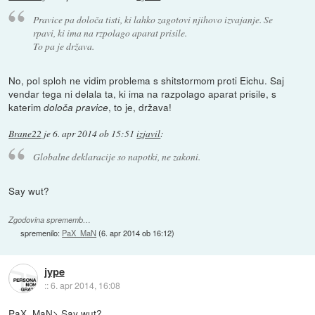
Pravice pa določa tisti, ki lahko zagotovi njihovo izvajanje. Se
rpavi, ki ima na rzpolago aparat prisile.
To pa je država.
No, pol sploh ne vidim problema s shitstormom proti Eichu. Saj
vendar tega ni delala ta, ki ima na razpolago aparat prisile, s
katerim
, to je, država!
določa pravice
Brane22
je
6. apr 2014 ob 15:51
izjavil
:
Globalne deklaracije so napotki, ne zakoni.
Say wut?
Zgodovina sprememb…
spremenilo:
PaX_MaN
(
6. apr 2014 ob 16:12
)
jype
::
6. apr 2014, 16:08
PaX_MaN> Say wut?