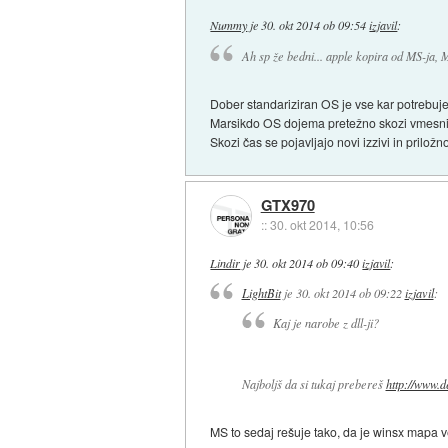
Nummy
je
30. okt 2014 ob 09:54
izjavil
:
Ah sp že bedni... apple kopira od MS-ja, M
Dober standariziran OS je vse kar potrebuje
Marsikdo OS dojema pretežno skozi vmesnik
Skozi čas se pojavljajo novi izzivi in priložno
GTX970
::
30. okt 2014, 10:56
Lindir
je
30. okt 2014 ob 09:40
izjavil
:
LightBit
je
30. okt 2014 ob 09:22
izjavil
:
Kaj je narobe z dll-ji?
Najboljš da si tukaj prebereš
http://www.d
MS to sedaj rešuje tako, da je winsx mapa ve