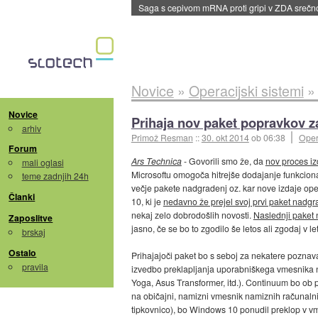
BMW v vozilih začel predvajati reklame
::
dane
Novice
»
Operacijski sistemi
Novice
Prihaja nov paket popravkov 
arhiv
Primož Resman
::
30. okt 2014
ob 06:38
Oper
Forum
Ars Technica
- Govorili smo že, da
nov proces i
mali oglasi
Microsoftu omogoča hitrejše dodajanje funkcional
teme zadnjih 24h
večje pakete nadgradenj oz. kar nove izdaje op
Članki
10, ki je
nedavno že prejel svoj prvi paket nadgr
nekaj zelo dobrodošlih novosti.
Naslednji paket
Zaposlitve
jasno, če se bo to zgodilo še letos ali zgodaj v l
brskaj
Ostalo
Prihajajoči paket bo s seboj za nekatere pozna
pravila
izvedbo preklapljanja uporabniškega vmesnika na
Yoga, Asus Transformer, itd.). Continuum bo ob p
na običajni, namizni vmesnik namiznih računalni
tipkovnico), bo Windows 10 ponudil preklop v vm