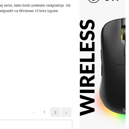
saj vemo, kako bodo potekale nadgradnje. Vsi
nadgradili na Windows 10 brez izgube
«
1
2
»