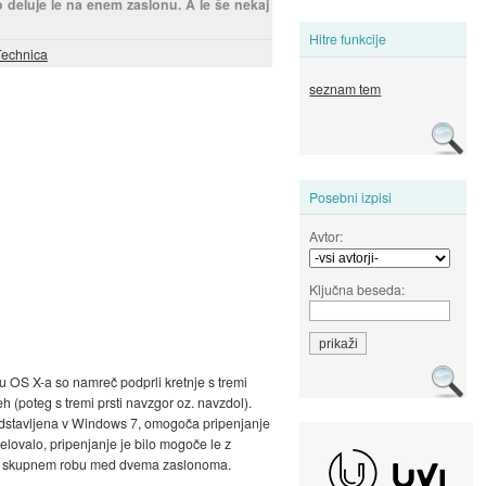
o deluje le na enem zaslonu. A le še nekaj
Hitre funkcije
Technica
seznam tem
Posebni izpisi
Avtor:
Ključna beseda:
 OS X-a so namreč podprli kretnje s tremi
h (poteg s tremi prsti navzgor oz. navzdol).
redstavljena v Windows 7, omogoča pripenjanje
elovalo, pripenjanje je bilo mogoče le z
i na skupnem robu med dvema zaslonoma.