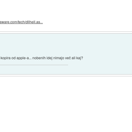
aware.com/tech/dllhell.as...
kopira od apple-a... nobenih idej nimajo več ali kaj?