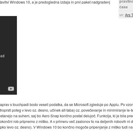
praviln
tavitvi Windows 10, a je predogledna izdaja in prvi paket nadgradenj
časa
vir:
Ars 
rav s touchpadi bodo veseli podatka, da se Microsoft zgleduje po Applu. Po vzoru
troprsti poteg v levo oz. desno, učinek alt-taba) oz. povečevanje in minimiranje le-te
stanejo na suhem, saj bo Aero Snap končno postal delujoč. Funkcija, ki je bila p
okončni rob pripnemo z miško. A v primeru več zaslonov to na deljenih robovih ni d
s tipko levo oz. desno). V Windows 10 bo končno mogoče pripenjanje z miško tud