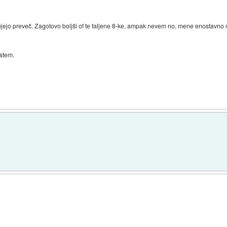
ejo preveč. Zagotovo boljši of te faljene 8-ke, ampak nevem no, mene enostavno n
istem.