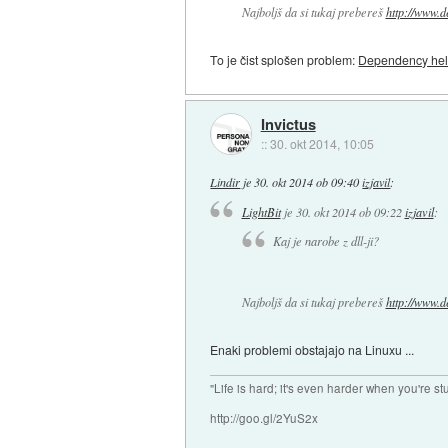
Najboljš da si tukaj prebereš
http://www.d
To je čist splošen problem:
Dependency hel
Invictus
::
30. okt 2014, 10:05
Lindir
je
30. okt 2014 ob 09:40
izjavil
:
LightBit
je
30. okt 2014 ob 09:22
izjavil
:
Kaj je narobe z dll-ji?
Najboljš da si tukaj prebereš
http://www.d
Enaki problemi obstajajo na Linuxu ...
"Life is hard; it's even harder when you're st
http://goo.gl/2YuS2x