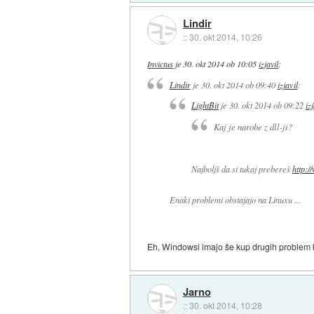
Lindir
::
30. okt 2014, 10:26
Invictus
je
30. okt 2014 ob 10:05
izjavil
:
Lindir
je
30. okt 2014 ob 09:40
izjavil
:
LightBit
je
30. okt 2014 ob 09:22
iz
Kaj je narobe z dll-ji?
Najboljš da si tukaj prebereš
http:/
Enaki problemi obstajajo na Linuxu ...
Eh, Windowsi imajo še kup drugih problem ko
Jarno
::
30. okt 2014, 10:28