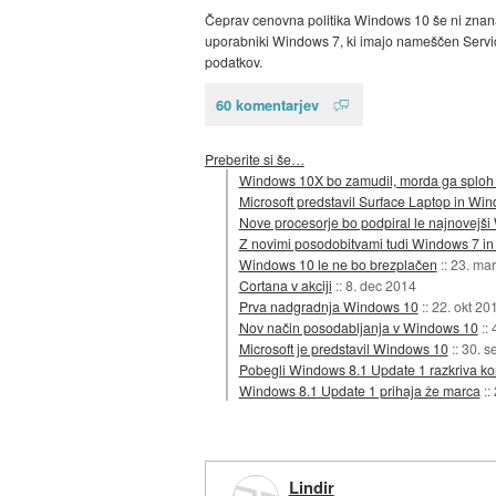
Čeprav cenovna politika Windows 10 še ni znana
uporabniki Windows 7, ki imajo nameščen Servic
podatkov.
60 komentarjev
Preberite si še…
Windows 10X bo zamudil, morda ga sploh
Microsoft predstavil Surface Laptop in Wi
Nove procesorje bo podpiral le najnovejš
Z novimi posodobitvami tudi Windows 7 in 
Windows 10 le ne bo brezplačen
::
23. ma
Cortana v akciji
::
8. dec 2014
Prva nadgradnja Windows 10
::
22. okt 20
Nov način posodabljanja v Windows 10
::
Microsoft je predstavil Windows 10
::
30. s
Pobegli Windows 8.1 Update 1 razkriva k
Windows 8.1 Update 1 prihaja že marca
::
Lindir