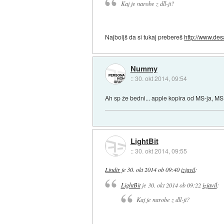
Kaj je narobe z dll-ji?
Najboljš da si tukaj prebereš
http://www.des
Nummy
::
30. okt 2014, 09:54
Ah sp že bedni... apple kopira od MS-ja, MS 
LightBit
::
30. okt 2014, 09:55
Lindir
je
30. okt 2014 ob 09:40
izjavil
:
LightBit
je
30. okt 2014 ob 09:22
izjavil
:
Kaj je narobe z dll-ji?