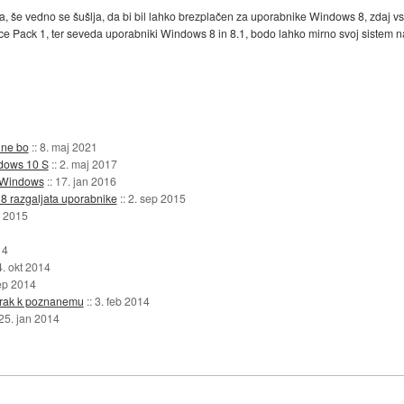
, še vedno se šušlja, da bi bil lahko brezplačen za uporabnike Windows 8, zdaj v
e Pack 1, ter seveda uporabniki Windows 8 in 8.1, bodo lahko mirno svoj sistem 
 ne bo
::
8. maj 2021
ndows 10 S
::
2. maj 2017
i Windows
::
17. jan 2016
8 razgaljata uporabnike
::
2. sep 2015
r 2015
14
4. okt 2014
ep 2014
orak k poznanemu
::
3. feb 2014
25. jan 2014