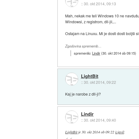
::
30. okt 2014, 09:13
Mah, nekak me teli Windows 10 ne navdušuj
Windowsi, z registrom, dll-jii,...
Ostajam na Linuxu. Mi je dosti dosti boljši s
Zgodovina sprememb…
spremenilo:
Lindir
(
30. okt 2014 ob 09:15
)
LightBit
::
30. okt 2014, 09:22
Kaj je narobe z dll-ji?
Lindir
::
30. okt 2014, 09:40
LightBit
je
30. okt 2014 ob 09:22
izjavil
: