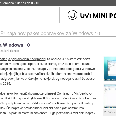
s ob 06:09
»
Prihaja nov paket popravkov za Windows 10
za Windows 10
acijski sistemi
zdajanja popravkov in nadgradenj
za operacijski sistem Windows
nosti v prihajajoče operacijske sisteme, brez da bi morali čakati
eracijskih sistemov. To izkoriščajo v tehničnem predogledu Windows
adenj
, kjer jih je bila sicer večina skritih očem, a smo vseeno dobili
 nadgradenj lahko pričakujemo nekje okrog novega leta
, ni še povsem
etu 2015.
valce nekoliko nepričakovano že prinesel Continuum, Microsoftovo
 hibridnih napravah (Microsoft Surface s fizično tipkovnico, Lenovo
riklopu tipkovnice oz. preklopu v način s tipkovnico ponudil preklop
kov. Če napravo preklopimo v tablični način (oz. odstranimo
Z Wind
esnik s polnim štartnim zaslonom, ki ga poznamo s tabličnih naprav.