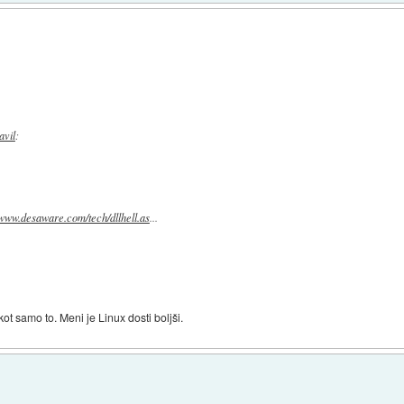
javil
:
/www.desaware.com/tech/dllhell.as
...
t samo to. Meni je Linux dosti boljši.