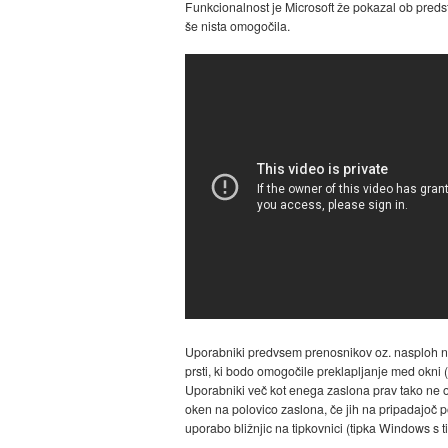
Funkcionalnost je Microsoft že pokazal ob preds
še nista omogočila.
Uporabniki predvsem prenosnikov oz. nasploh nap
prsti, ki bodo omogočile preklapljanje med okni (
Uporabniki več kot enega zaslona prav tako ne o
oken na polovico zaslona, če jih na pripadajoč p
uporabo bližnjic na tipkovnici (tipka Windows 