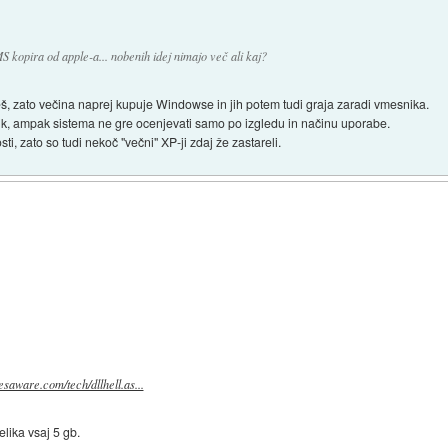
S kopira od apple-a... nobenih idej nimajo več ali kaj?
š, zato večina naprej kupuje Windowse in jih potem tudi graja zaradi vmesnika.
, ampak sistema ne gre ocenjevati samo po izgledu in načinu uporabe.
sti, zato so tudi nekoč "večni" XP-ji zdaj že zastareli.
esaware.com/tech/dllhell.as...
lika vsaj 5 gb.