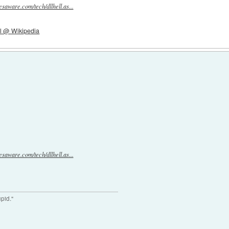
esaware.com/tech/dllhell.as...
l @ Wikipedia
esaware.com/tech/dllhell.as...
upid."