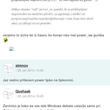
Odkar imamo "soft" power_sw gumbe, ki so priklopljeni
neposredno na matično ploščo, za ugašanje z miško (in
poigravanje/zajebavanje/podjebavanje s tem, kam čmo skriti
ukaz za izklop) res ni potrebe.
verjetno to izvira še iz časov, ko kompi niso mel power_sw gumba
simnov
::
26. jan 2014, 10:39
Jaz vedno pritisnem power tipko na tipkovnici.
Qushaak
::
26. jan 2014, 10:45
Zanimivo je kako se vse tele Windows debate ustavijo samo pri