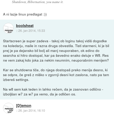
Shutdown, Hibernation, you name it.
A ni lazje linux predlagat :))
boolsheat
::
26. jan 2014, 15:33
Startscreen je super zadeva - takoj ob loginu takoj vidiš dogodke
na koledarju, maile in razna druga obvestila. Tisti starmeni, ki je bil
prej je pa dejansko bil bolj ali manj neuporaben, ok edino do
searcha si hitro dostopal, kar pa ševedno enako deluje v W8. Res
ne vem zakaj kdo joka za nekim neumnim, neuporabnim menijem?
Kar se shutdowna tiče, do njega dostopaš preko menija desno, ki
se odpre, če greš z miško v zgornji desni kot zaslona, nato pa tam
izbereš settings.
Na w8 sem kak teden in lahko rečem, da je zasnovan odlično -
izboljšan w7 za w7 pa vemo, da je odličen os.
[D]emon
::
26. jan 2014, 16:10