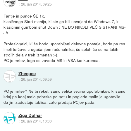
::
26. jan 2014, 09:25
Fantje in punce ŠE 1x,
klasičnega Start menija, ki ste ga bili navajeni do Windows 7, in
klasičnim gumbom shut Down : NE BO NIKOLI VEČ S STRANI MS-
JA.
Profesionalci, ki še bodo uporabljani delovne postaje, bodo pa res
imeli teržave z ugašanjem računalnika, še sploh če se na takih
strojih dela v treh izmenah :-).
PC je mrtev, tega se zaveda MS in VSA konkurenca.
Zheegec
::
26. jan 2014, 09:59
PC je mrtev? Ne bi rekel. samo velika večina uporabnikov, ki samo
kdaj pa kdaj malo pobrska po netu in pogleda maile je ugotovila,
da jim zadostuje tablica, zato prodaja PCjev pada.
Ziga Dolhar
::
26. jan 2014, 10:00