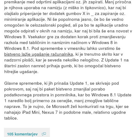
premikanje med odprtimi aplikacijami oz. jih zapirati. Manj priročna
je njihova uporaba na namizju (z miško in tipkovnico), kar naj bi
olajšalo pripenjanje ter dodatek gumbov X in _ za zapiranje oz.
minimiranje aplikacije. Ni še popolnoma jasno, če bo še vedno
omogočen le celozaslonski pogled, ali pa bo te aplikacije uradno
mogoče odpirati v oknih na namizju, kar naj bi bila še ena novost v
Windows 9. Vsekakor gre za dodaten korak proti zmanjševanju
razkola med tabličnim in namiznim načinom v Windows 8 in
Windows 8.1. Pod spremembe v vmesniku lahko uvrstimo še
bistveno lažje ugašanje računalnika
, ki je trenutno skrito kar v
nadzorni plošči, kar je seveda nekoliko nelogično. Z Update 1 na
štartni zaslon namreč prihaja gumb, ki bo omogočal bistveno
hitrejše ugašanje.
Glavne spremembe, ki jih prinaša Update 1, se skrivajo pod
pokrovom, saj naj bi paket bistveno zmanjšal porabo
podatkovnega prostora in pomnilnika, kar bo Windows 8.1 Update
1 naredilo bolj primerno za cenejše, manj zmogljive tablične
naprave. To je nujno, če Microsoft želi konkurirati na trgu, kjer se
nahajajo iPad Mini, Nexus 7 in podobne male, relativno ugodne
tablice.
105 komentarjev