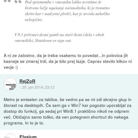
Pod spremembe v vmesniku lahko uvrstimo še
bistveno lažje ugašanje računalnika, ki je trenutno
skrito kar v nadzorni plošči, kar je seveda nekoliko
nelogično.
V 8.1 pritisnes desni gumb na start ikoni (dela v obeh
vmesnikih), Shutdown or sign out.
A ni ze zalostno, da je treba vsakemu to povedat...in polovica jih
kasneje se zmeraj trdi, da je bilo prej lazje. Ceprav stevilo klikov ni
vecje :)
RejZoR
::
25. jan 2014, 23:12
Metro je smiselen za tablice, še vedno pa se mi zdi skrajno glup in
štorast na desktopih. Če sem ga v Win7 kar pogosto uporabljal za
dostop do funkcij, ga sedaj pri Win8.1 praktično nikoli ne odprem
več. Običajno samo toliko, da ven potegnem shortcut do nekega
programa. In to je to.
Elysium