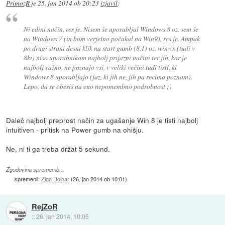
PrimozR
je
25. jan 2014 ob 20:23
izjavil
:
Ni edini način, res je. Nisem še uporabljal Windows 8 oz. sem še
na Windows 7 (in bom verjetno počakal na Win9), res je. Ampak
po drugi strani desni klik na start gumb (8.1) oz. win+x (tudi v
8ki) niso uporabnikom najbolj prijazni načini ter jih, kar je
najbolj važno, ne poznajo vsi, v veliki večini tudi tisti, ki
Windows 8 uporabljajo (jaz, ki jih ne, jih pa recimo poznam).
Lepo, da se obesiš na eno nepomembno podrobnost ;)
Daleč najbolj preprost način za ugašanje Win 8 je tisti najbolj
intuitiven - pritisk na Power gumb na ohišju.
Ne, ni ti ga treba držat 5 sekund.
Zgodovina sprememb…
spremenil:
Ziga Dolhar
(
26. jan 2014 ob 10:01
)
RejZoR
::
26. jan 2014, 10:05