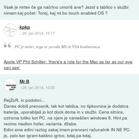
Vsak je mrtev če ga načrtno umoriš ane? Jezst s tablico v službi
nimam kaj počet. Torej, kaj mi bo touch enabled OS ?
kpkp
::
26. jan 2014, 10:17
PC je mrtev, tega se zaveda MS in VSA konkurenca.
Apple VP Phil Schiller: 'there's a role for the Mac as far as our eye
can see'
Mr.B
::
26. jan 2014, 10:20
RejZoR, in podobni...
Danes dobiš prenosnik, tak kot tablica, no tipkovnica je dodatna
baterija, uporabljaš jo kot dock doma in v službi. Cena sitnica,
oziroma toliko kot PC, na njem je nameščen windows 8. Hint pa
recimo medion hofer, varianta. đžabe.
Edini ama edini razlog zakaj imam prenosni računalnik IN NE PC-
je, zato ker igram kakšno igrico, kdaj pa kdaj.