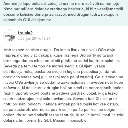
Android je lepo pokazal, zakaj Linux ne more zaživeti na namizju.
Nima par milijard dolarjev vrednega backerja, ki bi z veseljem trošil
obscene količine denarja za razvoj, med drugim tudi z nakupom
sposobnih GUI dizajnerjev.
tralala2
::
26. jan 2014, 13:37
Mah tezave so cisto drugje. Da lahko linux na nivoju OSa divja
naprej, morajo vlačit skupaj kupe raznega 3rd party softwarja in
brez tega danes nihce ne bi niti pribljizno vedel kaj linux sploh je.
Seveda pa temu tempu ne moreš slediti z GUIjem, vsaka
distribucija nekaj packa po svoje in logicna posledica je, da rabi
prakticno vsaka svoj gui, razvoj tega pa ni zastonj. Ce si zraven na
nivoju OSa življenje še dodatno zakompliciraš in uvedeš notri kupe
softwarja, ki deluje en z drugim bolj po sreči (in neprespanih nočeh
raznih uporabnikov) postane zadeva gordijski vozel, ki ga tezko
sploh nadzorujes, kaj sele obvladujes. Seveda tudi Xi niso prisli
notri po slabi odlocitvi nekoga ampak po isti logiki kot vse ostalo,
so pa zastareli, okorni, za povrh so jih pa še poflikali po dolgem in
počez, da so notri stlačili razne featurje, ki so jih hoteli imeti. In zdaj
delaj na tem primerljiv GUI. Mission impossible.