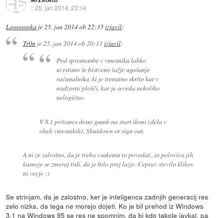
::
25. jan 2014, 23:14
Looooooka
je
25. jan 2014 ob 22:35
izjavil
:
Tr0n
je
25. jan 2014 ob 20:11
izjavil
:
Pod spremembe v vmesniku lahko
uvrstimo še bistveno lažje ugašanje
računalnika, ki je trenutno skrito kar v
nadzorni plošči, kar je seveda nekoliko
nelogično.
V 8.1 pritisnes desni gumb na start ikoni (dela v
obeh vmesnikih), Shutdown or sign out.
A ni ze zalostno, da je treba vsakemu to povedat...in polovica jih
kasneje se zmeraj trdi, da je bilo prej lazje. Ceprav stevilo klikov
ni vecje :)
Se strinjam, da je zalostno, ker je inteligenca zadnjih generacij res
zelo nizka, da tega ne morejo dojeti. Ko je bil prehod iz Windows
3.1 na Windows 95 se res ne spomnim, da bi kdo takole javkal, pa