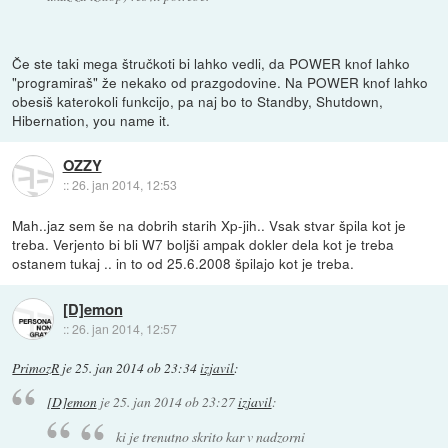
Če ste taki mega štručkoti bi lahko vedli, da POWER knof lahko
"programiraš" že nekako od prazgodovine. Na POWER knof lahko
obesiš katerokoli funkcijo, pa naj bo to Standby, Shutdown,
Hibernation, you name it.
OZZY
::
26. jan 2014, 12:53
Mah..jaz sem še na dobrih starih Xp-jih.. Vsak stvar špila kot je
treba. Verjento bi bli W7 boljši ampak dokler dela kot je treba
ostanem tukaj .. in to od 25.6.2008 špilajo kot je treba.
[D]emon
::
26. jan 2014, 12:57
PrimozR
je
25. jan 2014 ob 23:34
izjavil
:
[D]emon
je
25. jan 2014 ob 23:27
izjavil
:
ki je trenutno skrito kar v nadzorni