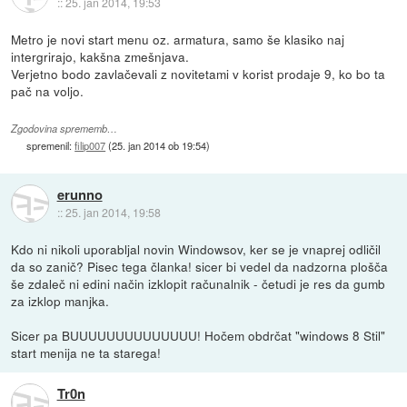
::
25. jan 2014, 19:53
Metro je novi start menu oz. armatura, samo še klasiko naj
intergrirajo, kakšna zmešnjava.
Verjetno bodo zavlačevali z novitetami v korist prodaje 9, ko bo ta
pač na voljo.
Zgodovina sprememb…
spremenil:
filip007
(
25. jan 2014 ob 19:54
)
erunno
::
25. jan 2014, 19:58
Kdo ni nikoli uporabljal novin Windowsov, ker se je vnaprej odličil
da so zanič? Pisec tega članka! sicer bi vedel da nadzorna plošča
še zdaleč ni edini način izklopit računalnik - četudi je res da gumb
za izklop manjka.
Sicer pa BUUUUUUUUUUUUUU! Hočem obdrčat "windows 8 Stil"
start menija ne ta starega!
Tr0n