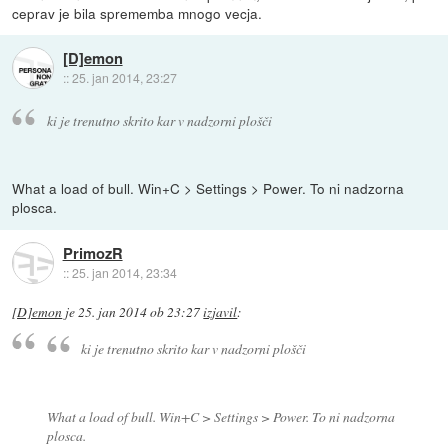
ceprav je bila sprememba mnogo vecja.
[D]emon
::
25. jan 2014, 23:27
ki je trenutno skrito kar v nadzorni plošči
What a load of bull. Win+C > Settings > Power. To ni nadzorna
plosca.
PrimozR
::
25. jan 2014, 23:34
[D]emon
je
25. jan 2014 ob 23:27
izjavil
:
ki je trenutno skrito kar v nadzorni plošči
What a load of bull. Win+C > Settings > Power. To ni nadzorna
plosca.