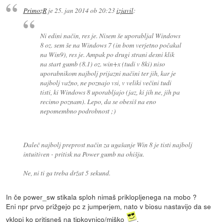
PrimozR
je
25. jan 2014 ob 20:23
izjavil
:
Ni edini način, res je. Nisem še uporabljal Windows
8 oz. sem še na Windows 7 (in bom verjetno počakal
na Win9), res je. Ampak po drugi strani desni klik
na start gumb (8.1) oz. win+x (tudi v 8ki) niso
uporabnikom najbolj prijazni načini ter jih, kar je
najbolj važno, ne poznajo vsi, v veliki večini tudi
tisti, ki Windows 8 uporabljajo (jaz, ki jih ne, jih pa
recimo poznam). Lepo, da se obesiš na eno
nepomembno podrobnost ;)
Daleč najbolj preprost način za ugašanje Win 8 je tisti najbolj
intuitiven - pritisk na Power gumb na ohišju.
Ne, ni ti ga treba držat 5 sekund.
In če power_sw stikala sploh nimaš priklopljenega na mobo ?
Eni npr prvo prižgejo pc z jumperjem, nato v biosu nastavijo da se
vklopi ko pritisneš na tipkovnico/miško
.