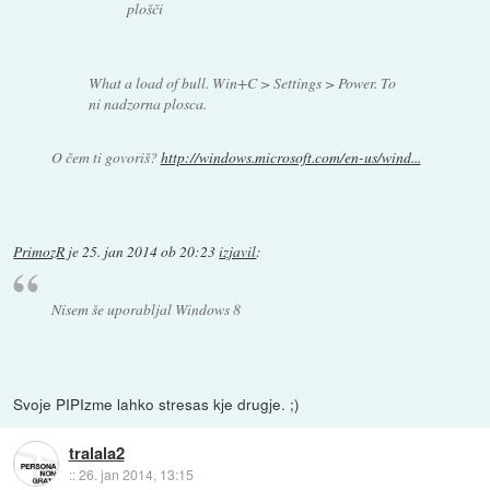
plošči
What a load of bull. Win+C > Settings > Power. To
ni nadzorna plosca.
O čem ti govoriš?
http://windows.microsoft.com/en-us/wind...
PrimozR
je
25. jan 2014 ob 20:23
izjavil
:
Nisem še uporabljal Windows 8
Svoje PIPIzme lahko stresas kje drugje. ;)
tralala2
::
26. jan 2014, 13:15