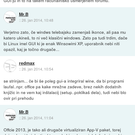
GUI-ju in to na takem računalniško usmerjenem forumu.
Mr.B
::
26. jan 2014, 10:48
Verjetno zato, če windws telebajsku zamenjaš ikonce, ali paa mu
katero ukineš, to ni več klasični windows. Zato pa tudi trdim, dače
bi Linux imel GUI ki je enak Winsowimi XP, uporabnik nebi niti
opazil, kaj je točno drugače...
redmax
::
26. jan 2014, 10:54
se strinjam... če bi še poleg gui-a integriral wine, da bi programi
laufal..npr. office pa kake mrežne zadeve, brez nekih dodatnih
knjižic in ne vem kaj inštalacij (setup..poklikaš dela), tudi nebi blo
ovir pri prehodu
Mr.B
::
26. jan 2014, 11:04
Offcie 2013, je tako ali drugače virtualiziran App-V paket, torej