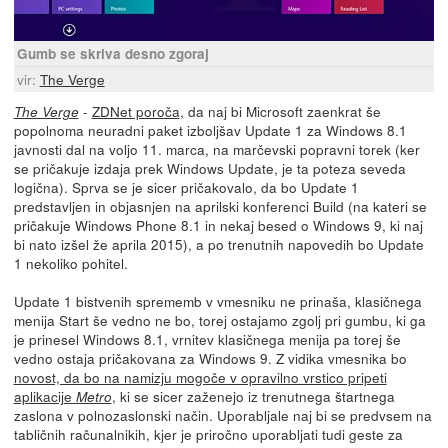
Gumb se skriva desno zgoraj
vir:
The Verge
-
ZDNet poroča
, da naj bi Microsoft zaenkrat še
The Verge
popolnoma neuradni paket izboljšav Update 1 za Windows 8.1
javnosti dal na voljo 11. marca, na marčevski popravni torek (ker
se pričakuje izdaja prek Windows Update, je ta poteza seveda
logična). Sprva se je sicer pričakovalo, da bo Update 1
predstavljen in objasnjen na aprilski konferenci Build (na kateri se
pričakuje Windows Phone 8.1 in nekaj besed o Windows 9, ki naj
bi nato izšel že aprila 2015), a po trenutnih napovedih bo Update
1 nekoliko pohitel.
Update 1 bistvenih sprememb v vmesniku ne prinaša, klasičnega
menija Start še vedno ne bo, torej ostajamo zgolj pri gumbu, ki ga
je prinesel Windows 8.1, vrnitev klasičnega menija pa torej še
vedno ostaja pričakovana za Windows 9. Z vidika vmesnika bo
novost, da bo na namizju mogoče v opravilno vrstico pripeti
aplikacije
, ki se sicer zaženejo iz trenutnega štartnega
Metro
zaslona v polnozaslonski način. Uporabljale naj bi se predvsem na
tabličnih računalnikih, kjer je priročno uporabljati tudi geste za