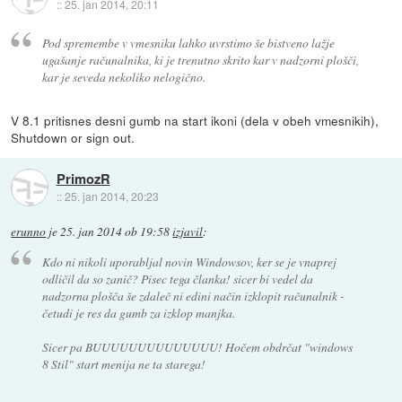
::
25. jan 2014, 20:11
Pod spremembe v vmesniku lahko uvrstimo še bistveno lažje
ugašanje računalnika, ki je trenutno skrito kar v nadzorni plošči,
kar je seveda nekoliko nelogično.
V 8.1 pritisnes desni gumb na start ikoni (dela v obeh vmesnikih),
Shutdown or sign out.
PrimozR
::
25. jan 2014, 20:23
erunno
je
25. jan 2014 ob 19:58
izjavil
:
Kdo ni nikoli uporabljal novin Windowsov, ker se je vnaprej
odličil da so zanič? Pisec tega članka! sicer bi vedel da
nadzorna plošča še zdaleč ni edini način izklopit računalnik -
četudi je res da gumb za izklop manjka.
Sicer pa BUUUUUUUUUUUUUU! Hočem obdrčat "windows
8 Stil" start menija ne ta starega!