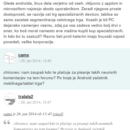
Glede androida, linux dela verjetno od vseh, vkljucno z applom in
microsoftom najvecjo skodo uporabnikom. Zaradi njegove proste
dostopnosti, se razvija cel trg specializiranih devicov, tablice so
samo zacetek segmentiranja celotnega trga. Vcasih je bil PC
dejansko namenjen vsemu, zdaj pa vsa zadeva vedno bolj drvi v
smer, ko boš moral namesto ene mašine kupiti kup specializiranih.
In kdo bo tu zasluzil? Ravno tisti proti katerim imajo linuxaši največ
povedati, velike korporacije.
camx
::
26. jan 2014, 13:45
chironex: nam zaupaš kdo te plačuje za pisanje takih neumnih
komentarjev na tem forumu? Po tvoje je Android začetnik
mobilnega/tablet trga?
tralala2
::
26. jan 2014, 13:47
camx
je
26. jan 2014 ob 13:45
izjavil
:
chironex: nam zaupaš kdo te plačuje za pisanje takih neumnih
komentarjev na tem forumu? Po tvoje je Android začetnik