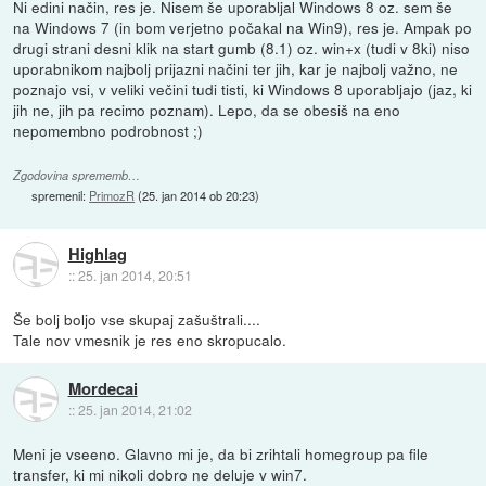
Ni edini način, res je. Nisem še uporabljal Windows 8 oz. sem še
na Windows 7 (in bom verjetno počakal na Win9), res je. Ampak po
drugi strani desni klik na start gumb (8.1) oz. win+x (tudi v 8ki) niso
uporabnikom najbolj prijazni načini ter jih, kar je najbolj važno, ne
poznajo vsi, v veliki večini tudi tisti, ki Windows 8 uporabljajo (jaz, ki
jih ne, jih pa recimo poznam). Lepo, da se obesiš na eno
nepomembno podrobnost ;)
Zgodovina sprememb…
spremenil:
PrimozR
(
25. jan 2014 ob 20:23
)
Highlag
::
25. jan 2014, 20:51
Še bolj boljo vse skupaj zašuštrali....
Tale nov vmesnik je res eno skropucalo.
Mordecai
::
25. jan 2014, 21:02
Meni je vseeno. Glavno mi je, da bi zrihtali homegroup pa file
transfer, ki mi nikoli dobro ne deluje v win7.