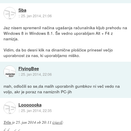
Sba
::
25. jan 2014, 21:06
Jaz nisem spremenil načina ugašanja računalnika kljub prehodu na
Windows 8 in Windows 8.1. Še vedno uporabljam Alt + F4 z
namizja.
Vidim, da bo desni klik na dinamične ploščice prinesel večjo
uporabnost za nas, ki uporabljamo miško.
FlyingBee
::
25. jan 2014, 22:06
mah, odločili so se,da malih uporabnih gumbkov ni več vedo na
voljo, akr je poraz na namiznih PC-jih
Looooooka
::
25. jan 2014, 22:35
Tr0n
je
25. jan 2014 ob 20:11
izjavil
: