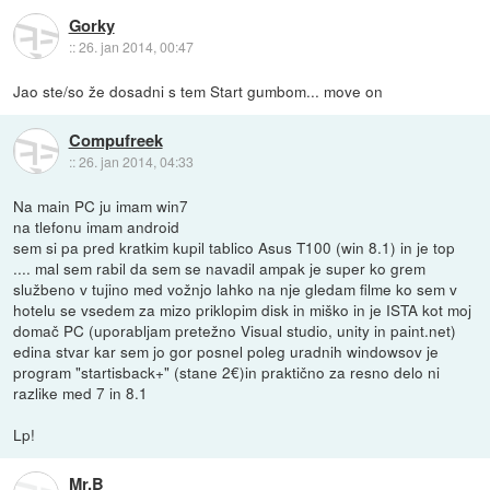
Gorky
::
26. jan 2014, 00:47
Jao ste/so že dosadni s tem Start gumbom... move on
Compufreek
::
26. jan 2014, 04:33
Na main PC ju imam win7
na tlefonu imam android
sem si pa pred kratkim kupil tablico Asus T100 (win 8.1) in je top
.... mal sem rabil da sem se navadil ampak je super ko grem
službeno v tujino med vožnjo lahko na nje gledam filme ko sem v
hotelu se vsedem za mizo priklopim disk in miško in je ISTA kot moj
domač PC (uporabljam pretežno Visual studio, unity in paint.net)
edina stvar kar sem jo gor posnel poleg uradnih windowsov je
program "startisback+" (stane 2€)in praktično za resno delo ni
razlike med 7 in 8.1
Lp!
Mr.B