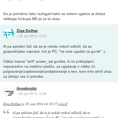
Da je potrebno tako razlagati kako se sistem ugasne je dokaz
velikega fuckupa MS-ja za ta ukaz.
Ziga Dolhar
::
26. jan 2014, 10:27
Al pa splošen fail, da se je nekdo nekoč odločil, da se
gospodinjske naprave, kot je PC, "ne sme ugašat na gumb" :).
Odkar imamo "soft" power_sw gumbe, ki so priklopljeni
neposredno na matično ploščo, za ugašanje z miško (in
poigravanje/zajebavanje/podjebavanje s tem, kam čmo skriti ukaz
za izklop) res ni potrebe.
iloveboobz
::
26. jan 2014, 10:29
Ziga Dolhar
je
26. jan 2014 ob 10:27
izjavil
:
Al pa splošen fail, da se je nekdo nekoč odločil, da se
gospodinjske naprave, kot je PC, "ne sme ugašat na gumb" :).