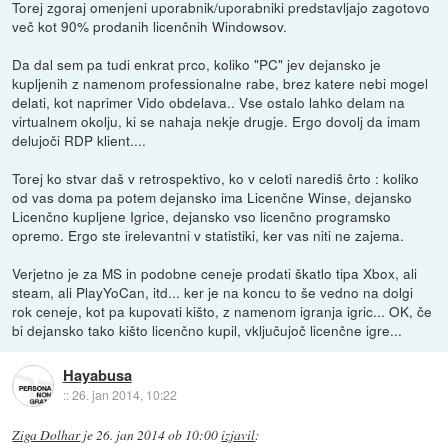
Torej zgoraj omenjeni uporabnik/uporabniki predstavljajo zagotovo
več kot 90% prodanih licenčnih Windowsov.
Da dal sem pa tudi enkrat prco, koliko "PC" jev dejansko je
kupljenih z namenom professionalne rabe, brez katere nebi mogel
delati, kot naprimer Vido obdelava.. Vse ostalo lahko delam na
virtualnem okolju, ki se nahaja nekje drugje. Ergo dovolj da imam
delujoči RDP klient....
Torej ko stvar daš v retrospektivo, ko v celoti narediš črto : koliko
od vas doma pa potem dejansko ima Licenčne Winse, dejansko
Licenčno kupljene Igrice, dejansko vso licenčno programsko
opremo. Ergo ste irelevantni v statistiki, ker vas niti ne zajema.
Verjetno je za MS in podobne ceneje prodati škatlo tipa Xbox, ali
steam, ali PlayYoCan, itd... ker je na koncu to še vedno na dolgi
rok ceneje, kot pa kupovati kišto, z namenom igranja igric... OK, če
bi dejansko tako kišto licenčno kupil, vključujoč licenčne igre...
Hayabusa
::
26. jan 2014, 10:22
Ziga Dolhar
je
26. jan 2014 ob 10:00
izjavil
: