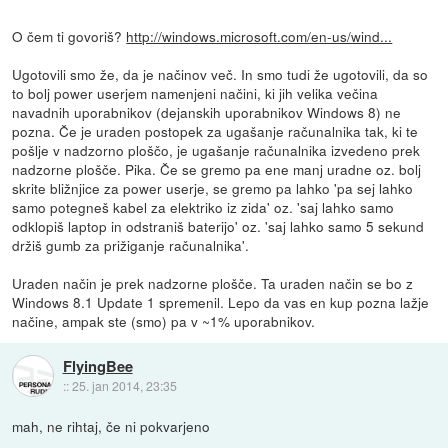
O čem ti govoriš?
http://windows.microsoft.com/en-us/wind...
Ugotovili smo že, da je načinov več. In smo tudi že ugotovili, da so
to bolj power userjem namenjeni načini, ki jih velika večina
navadnih uporabnikov (dejanskih uporabnikov Windows 8) ne
pozna. Če je uraden postopek za ugašanje računalnika tak, ki te
pošlje v nadzorno ploščo, je ugašanje računalnika izvedeno prek
nadzorne plošče. Pika. Če se gremo pa ene manj uradne oz. bolj
skrite bližnjice za power userje, se gremo pa lahko 'pa sej lahko
samo potegneš kabel za elektriko iz zida' oz. 'saj lahko samo
odklopiš laptop in odstraniš baterijo' oz. 'saj lahko samo 5 sekund
držiš gumb za prižiganje računalnika'.
Uraden način je prek nadzorne plošče. Ta uraden način se bo z
Windows 8.1 Update 1 spremenil. Lepo da vas en kup pozna lažje
načine, ampak ste (smo) pa v ~1% uporabnikov.
FlyingBee
::
25. jan 2014, 23:35
mah, ne rihtaj, če ni pokvarjeno