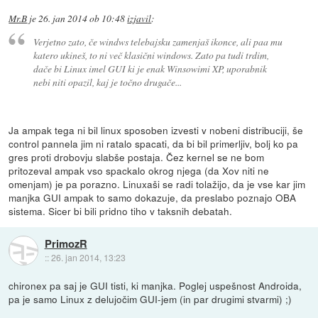
Mr.B
je
26. jan 2014 ob 10:48
izjavil
:
Verjetno zato, če windws telebajsku zamenjaš ikonce, ali paa mu
katero ukineš, to ni več klasični windows. Zato pa tudi trdim,
dače bi Linux imel GUI ki je enak Winsowimi XP, uporabnik
nebi niti opazil, kaj je točno drugače...
Ja ampak tega ni bil linux sposoben izvesti v nobeni distribuciji, še
control pannela jim ni ratalo spacati, da bi bil primerljiv, bolj ko pa
gres proti drobovju slabše postaja. Čez kernel se ne bom
pritozeval ampak vso spackalo okrog njega (da Xov niti ne
omenjam) je pa porazno. Linuxaši se radi tolažijo, da je vse kar jim
manjka GUI ampak to samo dokazuje, da preslabo poznajo OBA
sistema. Sicer bi bili pridno tiho v taksnih debatah.
PrimozR
::
26. jan 2014, 13:23
chironex pa saj je GUI tisti, ki manjka. Poglej uspešnost Androida,
pa je samo Linux z delujočim GUI-jem (in par drugimi stvarmi) ;)