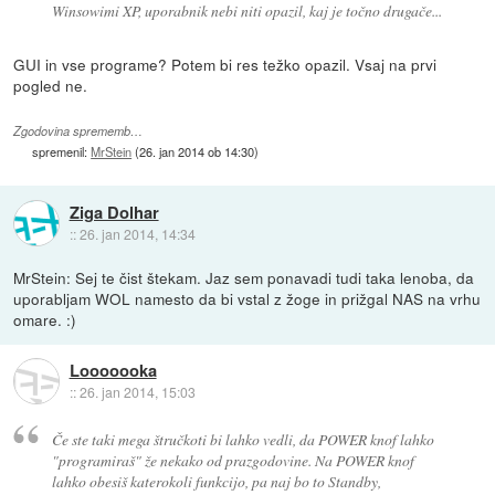
Winsowimi XP, uporabnik nebi niti opazil, kaj je točno drugače...
GUI in vse programe? Potem bi res težko opazil. Vsaj na prvi
pogled ne.
Zgodovina sprememb…
spremenil:
MrStein
(
26. jan 2014 ob 14:30
)
Ziga Dolhar
::
26. jan 2014, 14:34
MrStein: Sej te čist štekam. Jaz sem ponavadi tudi taka lenoba, da
uporabljam WOL namesto da bi vstal z žoge in prižgal NAS na vrhu
omare. :)
Looooooka
::
26. jan 2014, 15:03
Če ste taki mega štručkoti bi lahko vedli, da POWER knof lahko
"programiraš" že nekako od prazgodovine. Na POWER knof
lahko obesiš katerokoli funkcijo, pa naj bo to Standby,