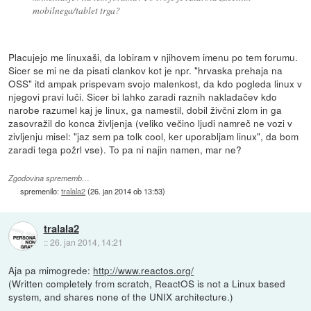
mobilnega/tablet trga?
Placujejo me linuxaši, da lobiram v njihovem imenu po tem forumu.
Sicer se mi ne da pisati clankov kot je npr. "hrvaska prehaja na
OSS" itd ampak prispevam svojo malenkost, da kdo pogleda linux v
njegovi pravi luči. Sicer bi lahko zaradi raznih nakladačev kdo
narobe razumel kaj je linux, ga namestil, dobil živčni zlom in ga
zasovražil do konca življenja (veliko večino ljudi namreč ne vozi v
zivljenju misel: "jaz sem pa tolk cool, ker uporabljam linux", da bom
zaradi tega požrl vse). To pa ni najin namen, mar ne?
Zgodovina sprememb…
spremenilo:
tralala2
(
26. jan 2014 ob 13:53
)
tralala2
::
26. jan 2014, 14:21
Aja pa mimogrede:
http://www.reactos.org/
(Written completely from scratch, ReactOS is not a Linux based
system, and shares none of the UNIX architecture.)