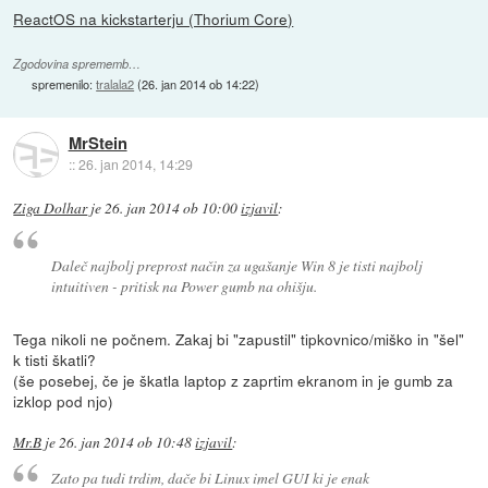
ReactOS na kickstarterju (Thorium Core)
Zgodovina sprememb…
spremenilo:
tralala2
(
26. jan 2014 ob 14:22
)
MrStein
::
26. jan 2014, 14:29
Ziga Dolhar
je
26. jan 2014 ob 10:00
izjavil
:
Daleč najbolj preprost način za ugašanje Win 8 je tisti najbolj
intuitiven - pritisk na Power gumb na ohišju.
Tega nikoli ne počnem. Zakaj bi "zapustil" tipkovnico/miško in "šel"
k tisti škatli?
(še posebej, če je škatla laptop z zaprtim ekranom in je gumb za
izklop pod njo)
Mr.B
je
26. jan 2014 ob 10:48
izjavil
:
Zato pa tudi trdim, dače bi Linux imel GUI ki je enak