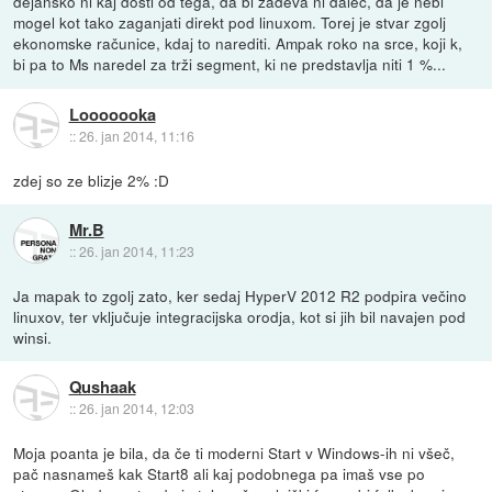
dejansko ni kaj dosti od tega, da bi zadeva ni daleč, da je nebi
mogel kot tako zaganjati direkt pod linuxom. Torej je stvar zgolj
ekonomske računice, kdaj to narediti. Ampak roko na srce, koji k,
bi pa to Ms naredel za trži segment, ki ne predstavlja niti 1 %...
Looooooka
::
26. jan 2014, 11:16
zdej so ze blizje 2% :D
Mr.B
::
26. jan 2014, 11:23
Ja mapak to zgolj zato, ker sedaj HyperV 2012 R2 podpira večino
linuxov, ter vključuje integracijska orodja, kot si jih bil navajen pod
winsi.
Qushaak
::
26. jan 2014, 12:03
Moja poanta je bila, da če ti moderni Start v Windows-ih ni všeč,
pač nasnameš kak Start8 ali kaj podobnega pa imaš vse po