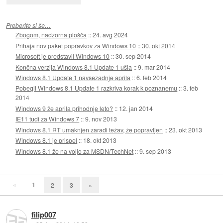
Preberite si še…
Zbogom, nadzorna plošča
::
24. avg 2024
Prihaja nov paket popravkov za Windows 10
::
30. okt 2014
Microsoft je predstavil Windows 10
::
30. sep 2014
Končna verzija Windows 8.1 Update 1 ušla
::
9. mar 2014
Windows 8.1 Update 1 navsezadnje aprila
::
6. feb 2014
Pobegli Windows 8.1 Update 1 razkriva korak k poznanemu
::
3. feb
2014
Windows 9 že aprila prihodnje leto?
::
12. jan 2014
IE11 tudi za Windows 7
::
9. nov 2013
Windows 8.1 RT umaknjen zaradi težav, že popravljen
::
23. okt 2013
Windows 8.1 je prispel
::
18. okt 2013
Windows 8.1 že na voljo za MSDN/TechNet
::
9. sep 2013
«
1
2
3
»
filip007