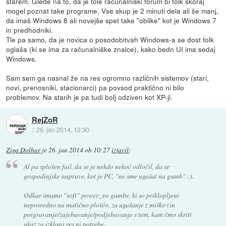
starem. Glede na to, da je tole računalniški forum bi folk skoraj
mogel poznat take programe. Vse skup je 2 minuti dela ali še manj,
da imaš Windows 8 ali novejše spet take "oblike" kot je Windows 7
in predhodniki.
Tle pa samo, da je novica o posodobitvah Windows-a se dost folk
oglaša (ki se ima za računalniške znalce), kako bedn UI ima sedaj
Windows.
Sam sem ga nasnal že na res ogromno različnih sistemov (stari,
novi, prenosniki, stacionarci) pa povsod praktično ni bilo
problemov. Na starih je pa tudi bolj odziven kot XP-ji.
RejZoR
::
26. jan 2014, 12:30
Ziga Dolhar
je
26. jan 2014 ob 10:27
izjavil
:
Al pa splošen fail, da se je nekdo nekoč odločil, da se
gospodinjske naprave, kot je PC, "ne sme ugašat na gumb" :).
Odkar imamo "soft" power_sw gumbe, ki so priklopljeni
neposredno na matično ploščo, za ugašanje z miško (in
poigravanje/zajebavanje/podjebavanje s tem, kam čmo skriti
ukaz za izklop) res ni potrebe.