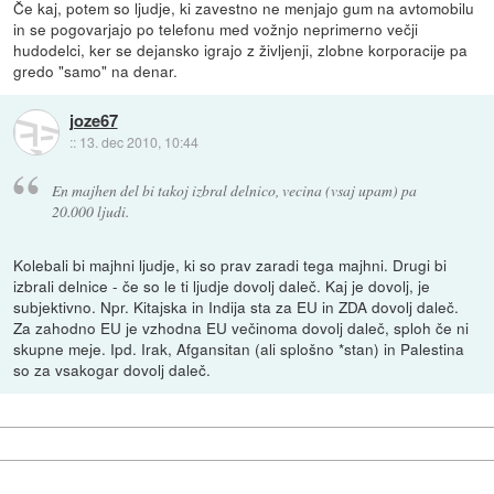
Če kaj, potem so ljudje, ki zavestno ne menjajo gum na avtomobilu
in se pogovarjajo po telefonu med vožnjo neprimerno večji
hudodelci, ker se dejansko igrajo z življenji, zlobne korporacije pa
gredo "samo" na denar.
joze67
::
13. dec 2010, 10:44
En majhen del bi takoj izbral delnico, vecina (vsaj upam) pa
20.000 ljudi.
Kolebali bi majhni ljudje, ki so prav zaradi tega majhni. Drugi bi
izbrali delnice - če so le ti ljudje dovolj daleč. Kaj je dovolj, je
subjektivno. Npr. Kitajska in Indija sta za EU in ZDA dovolj daleč.
Za zahodno EU je vzhodna EU večinoma dovolj daleč, sploh če ni
skupne meje. Ipd. Irak, Afgansitan (ali splošno *stan) in Palestina
so za vsakogar dovolj daleč.