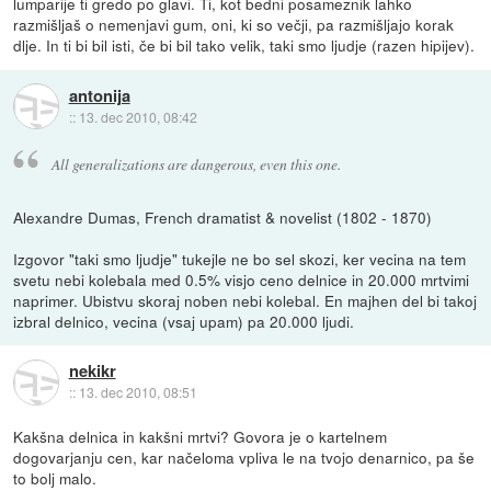
lumparije ti gredo po glavi. Ti, kot bedni posameznik lahko
razmišljaš o nemenjavi gum, oni, ki so večji, pa razmišljajo korak
dlje. In ti bi bil isti, če bi bil tako velik, taki smo ljudje (razen hipijev).
antonija
::
13. dec 2010, 08:42
All generalizations are dangerous, even this one.
Alexandre Dumas, French dramatist & novelist (1802 - 1870)
Izgovor "taki smo ljudje" tukejle ne bo sel skozi, ker vecina na tem
svetu nebi kolebala med 0.5% visjo ceno delnice in 20.000 mrtvimi
naprimer. Ubistvu skoraj noben nebi kolebal. En majhen del bi takoj
izbral delnico, vecina (vsaj upam) pa 20.000 ljudi.
nekikr
::
13. dec 2010, 08:51
Kakšna delnica in kakšni mrtvi? Govora je o kartelnem
dogovarjanju cen, kar načeloma vpliva le na tvojo denarnico, pa še
to bolj malo.