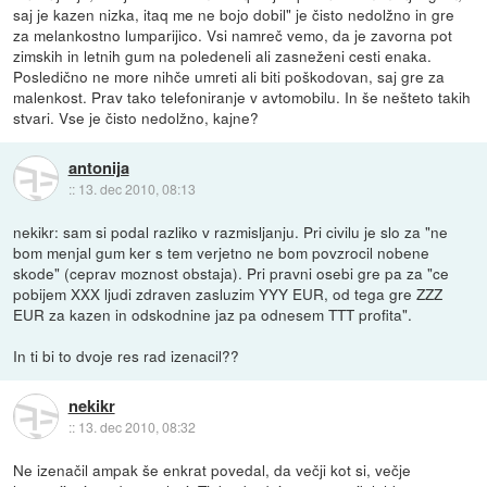
saj je kazen nizka, itaq me ne bojo dobil" je čisto nedolžno in gre
za melankostno lumparijico. Vsi namreč vemo, da je zavorna pot
zimskih in letnih gum na poledeneli ali zasneženi cesti enaka.
Posledično ne more nihče umreti ali biti poškodovan, saj gre za
malenkost. Prav tako telefoniranje v avtomobilu. In še nešteto takih
stvari. Vse je čisto nedolžno, kajne?
antonija
::
13. dec 2010, 08:13
nekikr: sam si podal razliko v razmisljanju. Pri civilu je slo za "ne
bom menjal gum ker s tem verjetno ne bom povzrocil nobene
skode" (ceprav moznost obstaja). Pri pravni osebi gre pa za "ce
pobijem XXX ljudi zdraven zasluzim YYY EUR, od tega gre ZZZ
EUR za kazen in odskodnine jaz pa odnesem TTT profita".
In ti bi to dvoje res rad izenacil??
nekikr
::
13. dec 2010, 08:32
Ne izenačil ampak še enkrat povedal, da večji kot si, večje