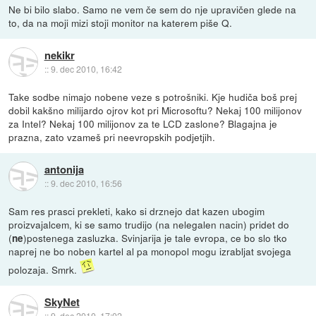
Ne bi bilo slabo. Samo ne vem če sem do nje upravičen glede na
to, da na moji mizi stoji monitor na katerem piše Q.
nekikr
::
9. dec 2010, 16:42
Take sodbe nimajo nobene veze s potrošniki. Kje hudiča boš prej
dobil kakšno milijardo ojrov kot pri Microsoftu? Nekaj 100 milijonov
za Intel? Nekaj 100 milijonov za te LCD zaslone? Blagajna je
prazna, zato vzameš pri neevropskih podjetjih.
antonija
::
9. dec 2010, 16:56
Sam res prasci prekleti, kako si drznejo dat kazen ubogim
proizvajalcem, ki se samo trudijo (na nelegalen nacin) pridet do
(
)postenega zasluzka. Svinjarija je tale evropa, ce bo slo tko
ne
naprej ne bo noben kartel al pa monopol mogu izrabljat svojega
polozaja. Smrk.
SkyNet
::
9. dec 2010, 17:02