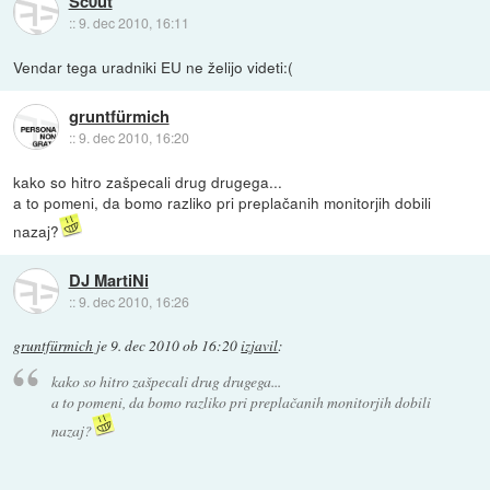
Sc0ut
::
9. dec 2010, 16:11
Vendar tega uradniki EU ne želijo videti:(
gruntfürmich
::
9. dec 2010, 16:20
kako so hitro zašpecali drug drugega...
a to pomeni, da bomo razliko pri preplačanih monitorjih dobili
nazaj?
DJ MartiNi
::
9. dec 2010, 16:26
gruntfürmich
je
9. dec 2010 ob 16:20
izjavil
:
kako so hitro zašpecali drug drugega...
a to pomeni, da bomo razliko pri preplačanih monitorjih dobili
nazaj?