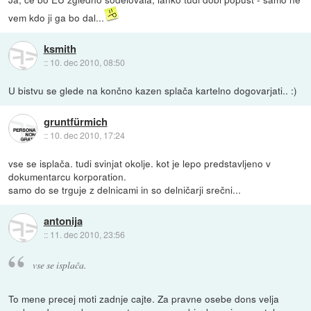
vem kdo ji ga bo dal...
ksmith
::
10. dec 2010, 08:50
U bistvu se glede na končno kazen splača kartelno dogovarjati.. :)
gruntfürmich
::
10. dec 2010, 17:24
vse se isplača. tudi svinjat okolje. kot je lepo predstavljeno v
dokumentarcu korporation.
samo do se trguje z delnicami in so delničarji srečni...
antonija
::
11. dec 2010, 23:56
vse se isplača.
To mene precej moti zadnje cajte. Za pravne osebe dons velja