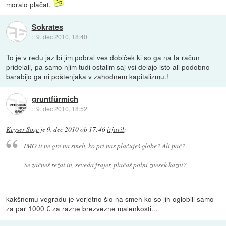
moralo plačat.
Sokrates
::
9. dec 2010, 18:40
To je v redu jaz bi jim pobral ves dobiček ki so ga na ta račun
pridelali, pa samo njim tudi ostalim saj vsi delajo isto ali podobno
barabijo ga ni poštenjaka v zahodnem kapitalizmu.!
gruntfürmich
::
9. dec 2010, 18:52
Keyser Soze
je
9. dec 2010 ob 17:46
izjavil
:
IMO ti ne gre na smeh, ko pri nas plačuješ globe? Ali pač?
Se začneš režat in, seveda frajer, plačaš polni znesek kazni?
kakšnemu vegradu je verjetno šlo na smeh ko so jih oglobili samo
za par 1000 € za razne brezvezne malenkosti...