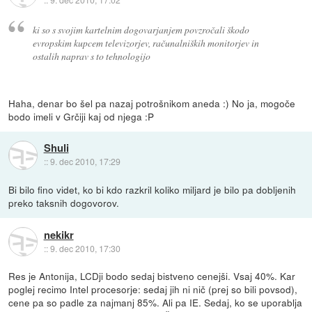
ki so s svojim kartelnim dogovarjanjem povzročali škodo
evropskim kupcem televizorjev, računalniških monitorjev in
ostalih naprav s to tehnologijo
Haha, denar bo šel pa nazaj potrošnikom aneda :) No ja, mogoče
bodo imeli v Grčiji kaj od njega :P
Shuli
::
9. dec 2010, 17:29
Bi bilo fino videt, ko bi kdo razkril koliko miljard je bilo pa dobljenih
preko taksnih dogovorov.
nekikr
::
9. dec 2010, 17:30
Res je Antonija, LCDji bodo sedaj bistveno cenejši. Vsaj 40%. Kar
poglej recimo Intel procesorje: sedaj jih ni nič (prej so bili povsod),
cene pa so padle za najmanj 85%. Ali pa IE. Sedaj, ko se uporablja