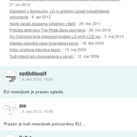
27. jun 2012
Zaposleni v Samsungu, LG-ju aretirani zaradi industrijskega
vohunjenja
::
6. apr 2012
Apple zaradi zavajanja oglobljen v Italiji
::
29. dec 2011
Pritožba skrbnikov The Pirate Baya zavrnjena
::
26. nov 2010
AU Optronics terja prepoved prodaje LG-jevih LCD-jev
::
3. maj 2010
Kitajska obsodila pisce trojanskega konja
::
18. dec 2009
Intelu izrečena rekordna kazen
::
13. maj 2009
Tudi Hitachi kriv dogovarjanja o cenah
::
12. mar 2009
sgdjkdlsugi4
::
9. dec 2010, 16:00
EU mosnjicek je prazen zgleda.
zee
::
9. dec 2010, 16:08
Prazen je tudi mosnjicek potrosnikov EU...