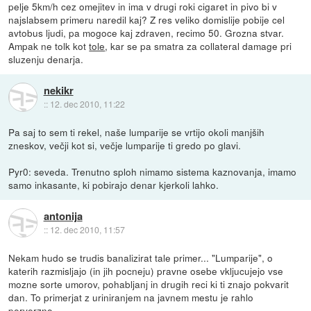
pelje 5km/h cez omejitev in ima v drugi roki cigaret in pivo bi v
najslabsem primeru naredil kaj? Z res veliko domislije pobije cel
avtobus ljudi, pa mogoce kaj zdraven, recimo 50. Grozna stvar.
Ampak ne tolk kot
tole
, kar se pa smatra za collateral damage pri
sluzenju denarja.
nekikr
::
12. dec 2010, 11:22
Pa saj to sem ti rekel, naše lumparije se vrtijo okoli manjših
zneskov, večji kot si, večje lumparije ti gredo po glavi.
Pyr0: seveda. Trenutno sploh nimamo sistema kaznovanja, imamo
samo inkasante, ki pobirajo denar kjerkoli lahko.
antonija
::
12. dec 2010, 11:57
Nekam hudo se trudis banalizirat tale primer... "Lumparije", o
katerih razmisljajo (in jih pocneju) pravne osebe vkljucujejo vse
mozne sorte umorov, pohabljanj in drugih reci ki ti znajo pokvarit
dan. To primerjat z uriniranjem na javnem mestu je rahlo
perverzno.