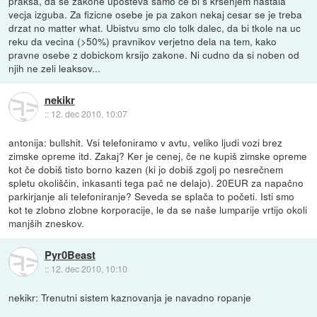
praksa, da se zakone uposteva samo ce bi s krsenjem nastala
vecja izguba. Za fizicne osebe je pa zakon nekaj cesar se je treba
drzat no matter what. Ubistvu smo clo tolk dalec, da bi tkole na uc
reku da vecina (>50%) pravnikov verjetno dela na tem, kako
pravne osebe z dobickom krsijo zakone. Ni cudno da si noben od
njih ne zeli leaksov...
nekikr
::
12. dec 2010, 10:07
antonija: bullshit. Vsi telefoniramo v avtu, veliko ljudi vozi brez
zimske opreme itd. Zakaj? Ker je cenej, če ne kupiš zimske opreme
kot če dobiš tisto borno kazen (ki jo dobiš zgolj po nesrečnem
spletu okoliščin, inkasanti tega pač ne delajo). 20EUR za napačno
parkirjanje ali telefoniranje? Seveda se splača to početi. Isti smo
kot te zlobno zlobne korporacije, le da se naše lumparije vrtijo okoli
manjših zneskov.
Pyr0Beast
::
12. dec 2010, 10:10
nekikr: Trenutni sistem kaznovanja je navadno ropanje