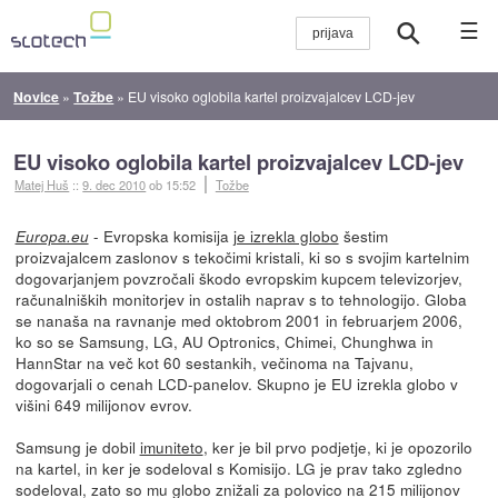
☰
Novice
»
Tožbe
»
EU visoko oglobila kartel proizvajalcev LCD-jev
EU visoko oglobila kartel proizvajalcev LCD-jev
Matej Huš
::
9. dec 2010
ob 15:52
Tožbe
- Evropska komisija
je izrekla globo
šestim
Europa.eu
proizvajalcem zaslonov s tekočimi kristali, ki so s svojim kartelnim
dogovarjanjem povzročali škodo evropskim kupcem televizorjev,
računalniških monitorjev in ostalih naprav s to tehnologijo. Globa
se nanaša na ravnanje med oktobrom 2001 in februarjem 2006,
ko so se Samsung, LG, AU Optronics, Chimei, Chunghwa in
HannStar na več kot 60 sestankih, večinoma na Tajvanu,
dogovarjali o cenah LCD-panelov. Skupno je EU izrekla globo v
višini 649 milijonov evrov.
Samsung je dobil
imuniteto
, ker je bil prvo podjetje, ki je opozorilo
na kartel, in ker je sodeloval s Komisijo. LG je prav tako zgledno
sodeloval, zato so mu globo znižali za polovico na 215 milijonov