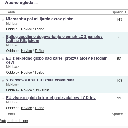
Vredno ogleda ...
Tema
Sporočila
»
Microsoftu pol milijarde evrov globe
143
McHusch
Oddelek:
Novice
/
Tožbe
»
Epilog zgodbe o dogovarjanju o cenah LCD-panelov
5
tudi na Kitajskem
McHusch
Oddelek:
Novice
/
Tožbe
»
EU z rekordno globo nad kartel proizvajalcev katodnih
52
cevi
McHusch
Oddelek:
Novice
/
Tožbe
»
V Windows 8 za EU izbira brskalnika
103
McHusch
Oddelek:
Novice
/
Brskalniki
»
EU visoko oglobila kartel proizvajalcev LCD-jev
33
McHusch
Oddelek:
Novice
/
Tožbe
Tema
Sporočila
Več podobnih tem