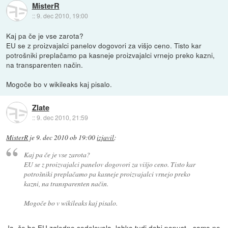
MisterR
::
9. dec 2010, 19:00
Kaj pa če je vse zarota?
EU se z proizvajalci panelov dogovori za višjo ceno. Tisto kar
potrošniki preplačamo pa kasneje proizvajalci vrnejo preko kazni,
na transparenten način.
Mogoče bo v wikileaks kaj pisalo.
Zlate
::
9. dec 2010, 21:59
MisterR
je
9. dec 2010 ob 19:00
izjavil
:
Kaj pa če je vse zarota?
EU se z proizvajalci panelov dogovori za višjo ceno. Tisto kar
potrošniki preplačamo pa kasneje proizvajalci vrnejo preko
kazni, na transparenten način.
Mogoče bo v wikileaks kaj pisalo.
Ja, če bo EU zgledno sodelovala, lahko tudi dobi popust - samo ne