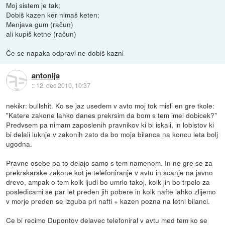
Moj sistem je tak;
Dobiš kazen ker nimaš keten;
Menjava gum (račun)
ali kupiš ketne (račun)
Če se napaka odpravi ne dobiš kazni
antonija
::
12. dec 2010, 10:37
nekikr: bullshit. Ko se jaz usedem v avto moj tok misli en gre tkole:
"Katere zakone lahko danes prekrsim da bom s tem imel dobicek?"
Predvsem pa nimam zaposlenih pravnikov ki bi iskali, in lobistov ki
bi delali luknje v zakonih zato da bo moja bilanca na koncu leta bolj
ugodna.
Pravne osebe pa to delajo samo s tem namenom. In ne gre se za
prekrskarske zakone kot je telefoniranje v avtu in scanje na javno
drevo, ampak o tem kolk ljudi bo umrlo takoj, kolk jih bo trpelo za
posledicami se par let preden jih pobere in kolk nafte lahko zlijemo
v morje preden se izguba pri nafti + kazen pozna na letni bilanci.
Ce bi recimo Dupontov delavec telefoniral v avtu med tem ko se