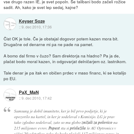
vse drugo razen IE, je svet popoln. Še talibani bodo začeli rožice
sadit. Ah, kako je svet lep sedaj, kajne?
Keyser Soze
::
9. dec 2010, 17:36
Čist OK je tole. Če je obstajal dogovor potem kazen mora bit.
Drugačne od denarne mi pa ne pade na pamet.
A bomo dal firmo v čuzo? Sam direktorja na hladno? Pa ja de,
plačat bodo moral kazen, in odgovarjat delničarjem oz. lastnikom.
Tale denar je pa itak en običen prdec v maso financ, ki se kotalijo
po EU.
PaX_MaN
::
9. dec 2010, 17:42
Samsung je dobil imuniteto, ker je bil prvo podjetje, ki je
opozorilo na kartel, in ker je sodeloval s Komisijo. LG je prav
tako zgledno sodeloval, zato so mu globo
znižali za polovico
na
215 milijonov evrov.
Popust
sta si
prislužila
še AU Optronics v
višini 20 odstotkov, tako da bodo plačali 117 milijonov evrov, in