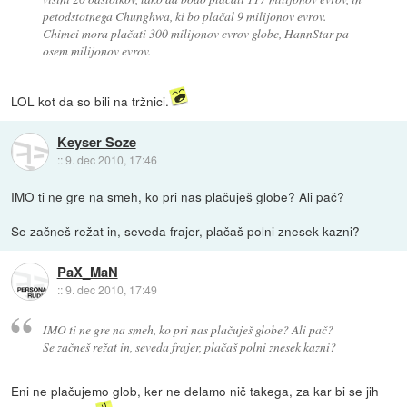
petodstotnega Chunghwa, ki bo plačal 9 milijonov evrov.
Chimei mora plačati 300 milijonov evrov globe, HannStar pa
osem milijonov evrov.
LOL kot da so bili na tržnici.
Keyser Soze
::
9. dec 2010, 17:46
IMO ti ne gre na smeh, ko pri nas plačuješ globe? Ali pač?
Se začneš režat in, seveda frajer, plačaš polni znesek kazni?
PaX_MaN
::
9. dec 2010, 17:49
IMO ti ne gre na smeh, ko pri nas plačuješ globe? Ali pač?
Se začneš režat in, seveda frajer, plačaš polni znesek kazni?
Eni ne plačujemo glob, ker ne delamo nič takega, za kar bi se jih