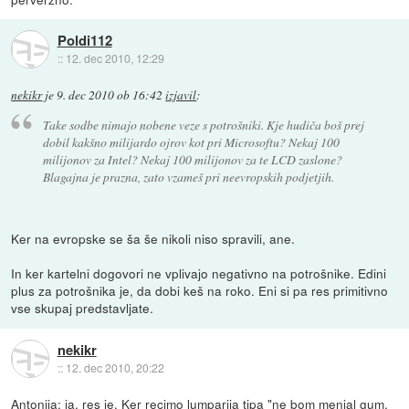
Poldi112
::
12. dec 2010, 12:29
nekikr
je
9. dec 2010 ob 16:42
izjavil
:
Take sodbe nimajo nobene veze s potrošniki. Kje hudiča boš prej
dobil kakšno milijardo ojrov kot pri Microsoftu? Nekaj 100
milijonov za Intel? Nekaj 100 milijonov za te LCD zaslone?
Blagajna je prazna, zato vzameš pri neevropskih podjetjih.
Ker na evropske se ša še nikoli niso spravili, ane.
In ker kartelni dogovori ne vplivajo negativno na potrošnike. Edini
plus za potrošnika je, da dobi keš na roko. Eni si pa res primitivno
vse skupaj predstavljate.
nekikr
::
12. dec 2010, 20:22
Antonija: ja, res je. Ker recimo lumparija tipa "ne bom menjal gum,