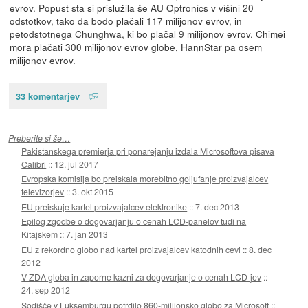
evrov. Popust sta si prislužila še AU Optronics v višini 20
odstotkov, tako da bodo plačali 117 milijonov evrov, in
petodstotnega Chunghwa, ki bo plačal 9 milijonov evrov. Chimei
mora plačati 300 milijonov evrov globe, HannStar pa osem
milijonov evrov.
33 komentarjev
Preberite si še…
Pakistanskega premierja pri ponarejanju izdala Microsoftova pisava
Calibri
::
12. jul 2017
Evropska komisija bo preiskala morebitno goljufanje proizvajalcev
televizorjev
::
3. okt 2015
EU preiskuje kartel proizvajalcev elektronike
::
7. dec 2013
Epilog zgodbe o dogovarjanju o cenah LCD-panelov tudi na
Kitajskem
::
7. jan 2013
EU z rekordno globo nad kartel proizvajalcev katodnih cevi
::
8. dec
2012
V ZDA globa in zaporne kazni za dogovarjanje o cenah LCD-jev
::
24. sep 2012
Sodišče v Luksemburgu potrdilo 860-milijonsko globo za Microsoft
::