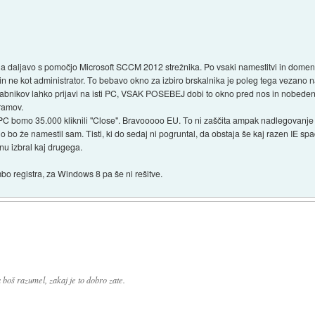
a daljavo s pomočjo Microsoft SCCM 2012 strežnika. Po vsaki namestitvi in domensk
n ne kot administrator. To bebavo okno za izbiro brskalnika je poleg tega vezano n
orabnikov lahko prijavi na isti PC, VSAK POSEBEJ dobi to okno pred nos in nobeden
ramov.
a PC bomo 35.000 kliknili "Close". Bravooooo EU. To ni zaščita ampak nadlegovanje
si jo bo že namestil sam. Tisti, ki do sedaj ni pogruntal, da obstaja še kaj razen IE sp
nu izbral kaj drugega.
bo registra, za Windows 8 pa še ni rešitve.
 boš razumel, zakaj je to dobro zate.