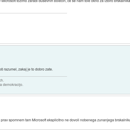
crosoft tožimo zaradi duševnih bolečin, če se nam tole okno za izbiro brskalnika
oš razumel, zakaj je to dobro zate.
ch.
za demokracijo.
prav spomnem tam Microsoft eksplicitno ne dovoli nobenega zunanjega brskalnik