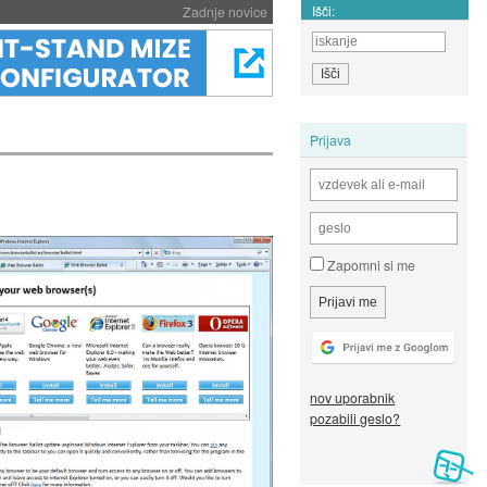
Išči:
Zadnje novice
Prijava
Zapomni si me
nov uporabnik
pozabili geslo?