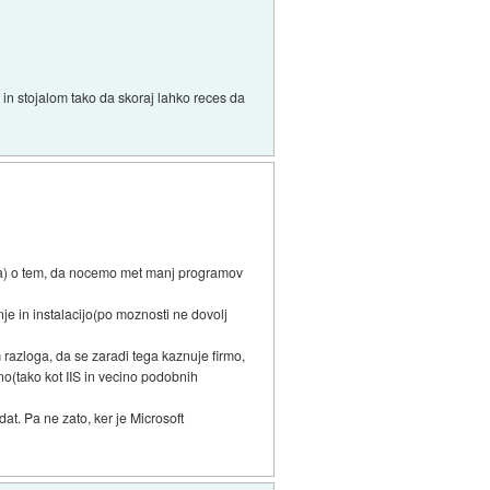
o in stojalom tako da skoraj lahko reces da
fta) o tem, da nocemo met manj programov
e in instalacijo(po moznosti ne dovolj
azloga, da se zaradi tega kaznuje firmo,
ano(tako kot IIS in vecino podobnih
at. Pa ne zato, ker je Microsoft