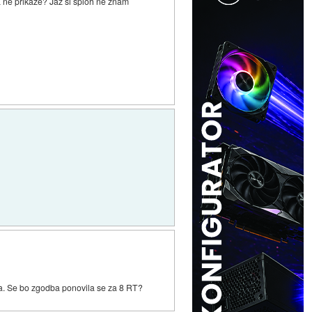
 ne prikaže? Jaz si sploh ne znam
a. Se bo zgodba ponovila se za 8 RT?