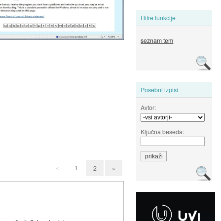
Hitre funkcije
seznam tem
Posebni izpisi
Avtor:
Ključna beseda:
«
1
2
»