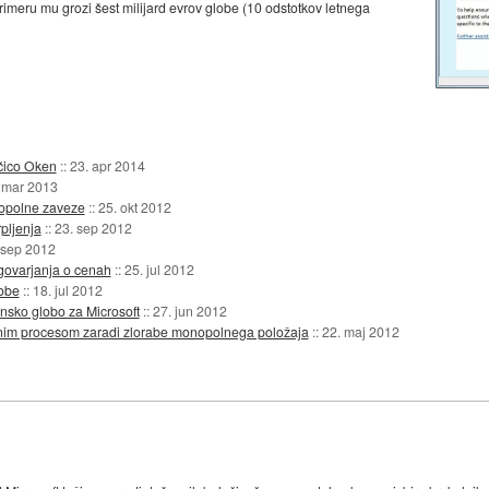
imeru mu grozi šest milijard evrov globe (10 odstotkov letnega
ičico Oken
::
23. apr 2014
 mar 2013
onopolne zaveze
::
25. okt 2012
pljenja
::
23. sep 2012
 sep 2012
govarjanja o cenah
::
25. jul 2012
lobe
::
18. jul 2012
nsko globo za Microsoft
::
27. jun 2012
dnim procesom zaradi zlorabe monopolnega položaja
::
22. maj 2012