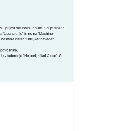
i prijavi računalnika v učilnici je možna
a "User profile" in ne na "Machine
 ne more narediti nič, ker navaden
 potrošnika.
ada v katerorijo "Ne beri, klikni Close". Še