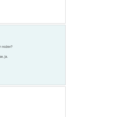
 in nožev?
e, ja.