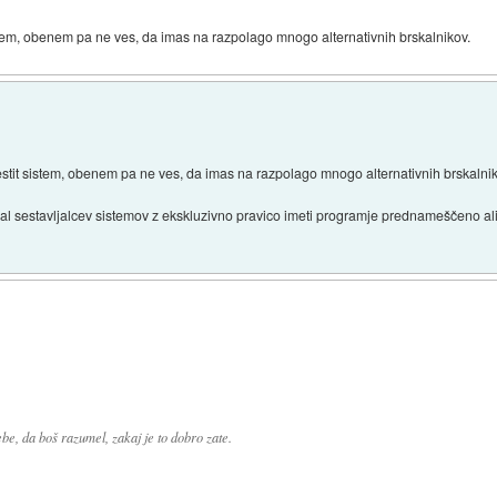
stem, obenem pa ne ves, da imas na razpolago mnogo alternativnih brskalnikov.
stit sistem, obenem pa ne ves, da imas na razpolago mnogo alternativnih brskalnik
ljeval sestavljalcev sistemov z ekskluzivno pravico imeti programje prednameščeno a
ebe, da boš razumel, zakaj je to dobro zate.