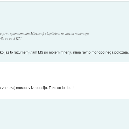
e prav spomnem tam Microsoft eksplicitno ne dovoli nobenega
ila se za 8 RT?
ako jaz to razumem), tam MS po mojem mnenju nima ravno monopolnega polozaja. Kar
 za nekaj mesecev iz recesije. Tako se to dela!