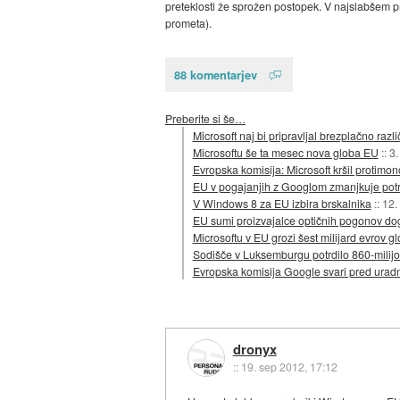
preteklosti že sprožen postopek. V najslabšem pr
prometa).
88 komentarjev
Preberite si še…
Microsoft naj bi pripravljal brezplačno razl
Microsoftu še ta mesec nova globa EU
::
3.
Evropska komisija: Microsoft kršil protim
EU v pogajanjih z Googlom zmanjkuje potr
V Windows 8 za EU izbira brskalnika
::
12.
EU sumi proizvajalce optičnih pogonov do
Microsoftu v EU grozi šest milijard evrov g
Sodišče v Luksemburgu potrdilo 860-milijo
Evropska komisija Google svari pred ura
dronyx
::
19. sep 2012, 17:12