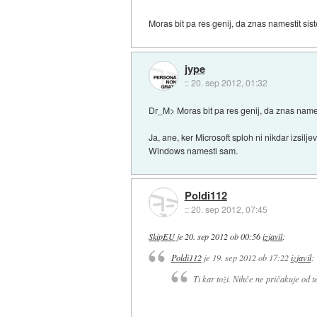
Moras bit pa res genij, da znas namestit si
jype
::
20. sep 2012, 01:32
Dr_M> Moras bit pa res genij, da znas name
Ja, ane, ker Microsoft sploh ni nikdar izsi
Windows namesti sam.
Poldi112
::
20. sep 2012, 07:45
SkipEU
je
20. sep 2012 ob 00:56
izjavil
:
Poldi112
je
19. sep 2012 ob 17:22
izjavil
:
Ti kar toži. Nihče ne pričakuje od t