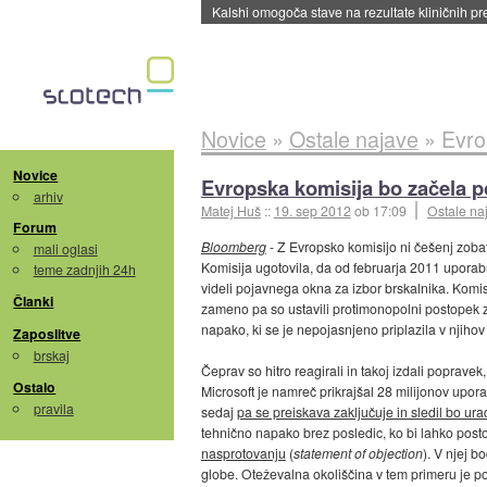
Sandisk že prodal več kot polovico SSD-jev za 
Novice
»
Ostale najave
»
Evro
Novice
Evropska komisija bo začela p
arhiv
Matej Huš
::
19. sep 2012
ob 17:09
Ostale na
Forum
Bloomberg
- Z Evropsko komisijo ni češenj zobat
mali oglasi
Komisija ugotovila, da od februarja 2011 upora
teme zadnjih 24h
videli pojavnega okna za izbor brskalnika. Komi
Članki
zameno pa so ustavili protimonopolni postopek zope
napako, ki se je nepojasnjeno priplazila v njihov
Zaposlitve
brskaj
Čeprav so hitro reagirali in takoj izdali popravek,
Ostalo
Microsoft je namreč prikrajšal 28 milijonov upora
pravila
sedaj
pa se preiskava zaključuje in sledil bo ur
tehnično napako brez posledic, ko bi lahko posto
nasprotovanju
(
statement of objection
). V njej b
globe. Oteževalna okoliščina v tem primeru je ponav