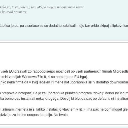
 tako jaz to razumem), tam MS po mojem mnenju nima ravno
bo sodil prosti trg.
tablica je pc, pa z surface so se dodatno zabrisali mejo ker pride skipaj s tipkovnic
o vseh EU drzavah zbirat podpise(po moznosti po vseh partnerskih firmah Microso
m o N-verzijah Windows 7 in 8, ki so namenjene EU trgu).
hko neka firma da v svoj izdelek in mene kot uporabnika sili v dodatno downloadanj
repovejo notepad. Ce je za uporabnika prilozen program "dovolj" dober ne vidim r
jka bomo pac instalirali nekaj drugega. Dovolj bi blo, da pac po defaultu ni instalir
.nimam interneta in si lahko instalacijo vtaknem v rit. Filma pac ne bom mogel gled
skrivajo za lastno nesposobnostjo. Ne hvala.