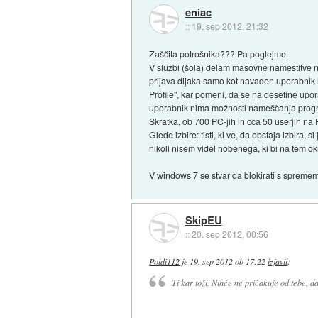
eniac
::
19. sep 2012, 21:32
Zaščita potrošnika??? Pa poglejmo.
V službi (šola) delam masovne namestitve n
prijava dijaka samo kot navaden uporabnik i
Profile", kar pomeni, da se na desetine up
uporabnik nima možnosti nameščanja prog
Skratka, ob 700 PC-jih in cca 50 userjih n
Glede izbire: tisti, ki ve, da obstaja izbira, 
nikoli nisem videl nobenega, ki bi na tem ok
V windows 7 se stvar da blokirati s spremem
SkipEU
::
20. sep 2012, 00:56
Poldi112
je
19. sep 2012 ob 17:22
izjavil
:
Ti kar toži. Nihče ne pričakuje od tebe, da