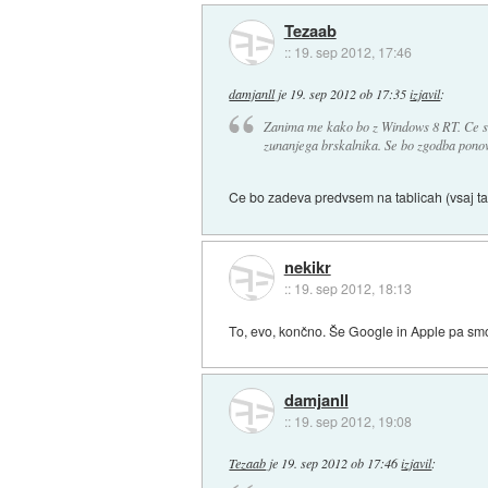
Tezaab
::
19. sep 2012, 17:46
damjanll
je
19. sep 2012 ob 17:35
izjavil
:
Zanima me kako bo z Windows 8 RT. Ce s
zunanjega brskalnika. Se bo zgodba ponov
Ce bo zadeva predvsem na tablicah (vsaj t
nekikr
::
19. sep 2012, 18:13
To, evo, končno. Še Google in Apple pa smo
damjanll
::
19. sep 2012, 19:08
Tezaab
je
19. sep 2012 ob 17:46
izjavil
: