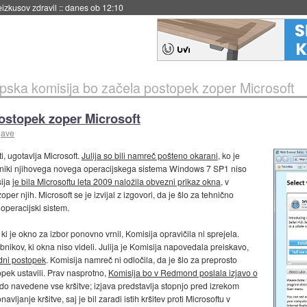
naslednji dve leti
::
danes ob 11:37
pska komisija bo začela postopek zoper Microsoft
ostopek zoper Microsoft
jave
i, ugotavlja Microsoft.
Julija so bili namreč pošteno okarani
, ko je
bniki njihovega novega operacijskega sistema Windows 7 SP1 niso
sija
je bila Microsoftu leta 2009 naložila obvezni prikaz okna
, v
r njih. Microsoft se je izvijal z izgovori, da je šlo za tehnično
 operacijski sistem.
 ki je okno za izbor ponovno vrnil, Komisija opravičila ni sprejela.
bnikov, ki okna niso videli. Julija je Komisija napovedala preiskavo,
adni postopek
. Komisija namreč ni odločila, da je šlo za preprosto
pek ustavili. Prav nasprotno,
Komisija bo v Redmond poslala izjavo o
odo navedene vse kršitve; izjava predstavlja stopnjo pred izrekom
ljanje kršitve, saj je bil zaradi istih kršitev proti Microsoftu v