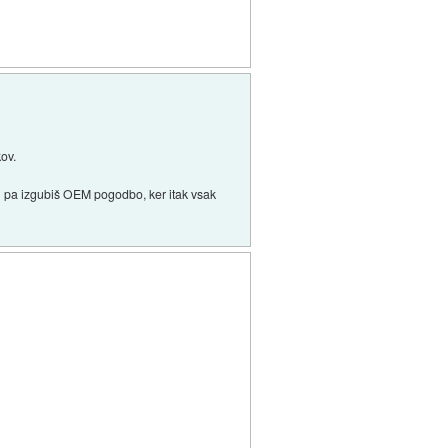
ov.
li pa izgubiš OEM pogodbo, ker itak vsak