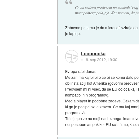
Ce bo zadeva predvsem na tablicah (vsaj
monopolnega polozaja. Kar pomeni, da jim 
Zabavno pri temu je da microsoft vztraja da 
je laptop.
Looooooka
::
19. sep 2012, 19:30
Evropa rabi denar.
Me zanima kaj bi bilo ce bi se komu dalo p
ob instalaciji kot Amerika (govorim predvse
Predvsem mi ni vsec, da se EU odloca kaj la
kompatibilnih programov).
Media player in podobne zadeve. Cakam da p
ki ga je pac prilozila zraven. Ce mu kaj man
programov).
Tole je pa ze na meji nadleznega. Imam dvd..
nesposoben ampak ker EU sciti firme, ki se 