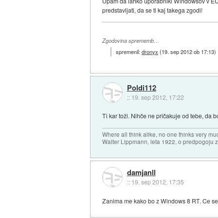
Upam da lahko uporabniki Windowsov v EU Mi
predstavljati, da se ti kaj takega zgodi!
Zgodovina sprememb…
spremenil:
dronyx
(
19. sep 2012 ob 17:13
)
Poldi112
::
19. sep 2012, 17:22
Ti kar toži. Nihče ne pričakuje od tebe, da b
Where all think alike, no one thinks very mu
Walter Lippmann, leta 1922, o predpogoju 
damjanll
::
19. sep 2012, 17:35
Zanima me kako bo z Windows 8 RT. Ce se 