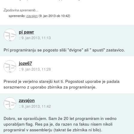
Zgodovina sprememb…
spremenilo:
zavajon
(
9. jan 2013 ob 10:42
)
pi pawr
::
9. jan 2013, 11:13
Pri programiranju se pogosto sliši "dvigne" ali " spusti" zastavico.
joze67
::
9. jan 2013, 11:28
Prevod je verjetno starejši kot ti. Pogostost uporabe je padala
sorazmerno z uporabo zbirnika za programiranje.
zavajon
::
9. jan 2013, 11:42
Dobro, se opravičujem. Sam že 20 let programiram in vedno
uporabljam flag. Res pa je, da razen na faksu nisem nikoli
programiral v assemblerju (takrat še zbirnika ni bilo).