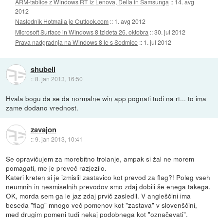
ARM-tablice z Windows RT iz Lenova, Della in Samsunga
::
14. avg
2012
Naslednik Hotmaila je Outlook.com
::
1. avg 2012
Microsoft Surface in Windows 8 izideta 26. oktobra
::
30. jul 2012
Prava nadgradnja na Windows 8 le s Sedmice
::
1. jul 2012
shubell
::
8. jan 2013, 16:50
Hvala bogu da se da normalne win app pognati tudi na rt... to ima
zame dodano vrednost.
zavajon
::
9. jan 2013, 10:41
Se opravičujem za morebitno trolanje, ampak si žal ne morem
pomagati, me je preveč razjezilo.
Kateri kreten si je izmislil zastavico kot prevod za flag?! Poleg vseh
neumnih in nesmiselnih prevodov smo zdaj dobili še enega takega.
OK, morda sem ga le jaz zdaj prvič zasledil. V angleščini ima
beseda "flag" mnogo več pomenov kot "zastava" v slovenščini,
med drugim pomeni tudi nekaj podobnega kot "označevati".