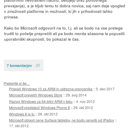
prevajanja), a je kljub temu to dobra novica, saj nam daje vpogled
v zmožnosti platforme in možnosti, ki jih v prihodnosti lahko
prinese.
Kako bo Microsoft odgovoril na to, t.j. ali se bodo na vse pretege
trudili to početje preprečiti ali pa bodo morda sčasoma le popustili
uporabniški skupnosti, bo pokazal le čas.
7 komentarjev
Preberite si še…
Prispeli Windows 10 za ARM in ustrezna prenosnika
::
5. dec 2017
Microsoft prevetril Windows Store
::
29. avg 2014
Razvoj Windows za 64-bitni ARM v teku
::
4. nov 2012
Microsoft predstavil Windows Phone 8
::
29. okt 2012
Windows 8 je tu
::
26. okt 2012
Microsoft objavil cene Surface tabletov, ne bodo cenejši od iPadov
::
17. okt 2012