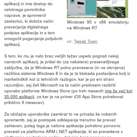
aplikacij in ima dostop do
celotnega pomnilnika
naprave, je spremenil
zastavico, ki določa način
Windows 95 v x86 emulatorju
preverjanja digitalnega
na Windows RT
podpisa aplikacije in s tem
omogočil poganjanje poljubnih
vir:
Tweak Town
aplikacij.
S tem, ko mu je nato brez večjih težav uspelo pognati nekaj
namiznih aplikacij, je prišel do (za nekatere) presenetljivega
zaključka, da je Windows RT polno prenesena (in ne okrnjena)
različica sistema Windows 8 in da je ta blokada postavljena bolj iz
marketinških kot iz tehničnih razlogov, kar je po eni strani
razumljivo, saj želi Microsoft na ta način predvsem razširiti
uporabo platforme Windows Store (po treh mesecih
ima že več kot
35.000 aplikacij
, za kar je na primer iOS App Store potreboval
približno 9 mesecev).
Za običajne uporabnike zaenkrat to ne prinaša še nobenih
sprememb, saj je postopek odklepanja trenutno še preveč
zahteven, poleg tega je nativne aplikacije potrebno ponovno
prevesti za platformo ARM (.NET aplikacije, ki so prevedene v
platformno nevtralnem načinu, delujejo brez ponovnega