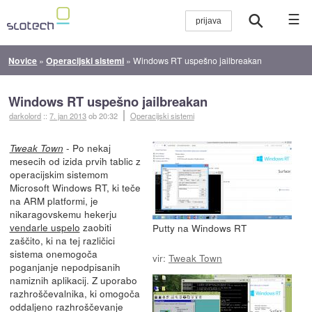
☰
Novice
»
Operacijski sistemi
»
Windows RT uspešno jailbreakan
Windows RT uspešno jailbreakan
darkolord
::
7. jan 2013
ob 20:32
Operacijski sistemi
- Po nekaj
Tweak Town
mesecih od izida prvih tablic z
operacijskim sistemom
Microsoft Windows RT, ki teče
na ARM platformi, je
nikaragovskemu hekerju
vendarle uspelo
zaobiti
Putty na Windows RT
zaščito, ki na tej različici
sistema onemogoča
vir:
Tweak Town
poganjanje nepodpisanih
namiznih aplikacij. Z uporabo
razhroščevalnika, ki omogoča
oddaljeno razhroščevanje