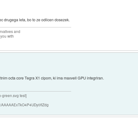
ec drugega leta, bo to ze odlicen dosezek.
rvatives and
 you with
itnim octa core Tegra X1 cipom, ki ima maxvell GPU integriran.
h-green.svg test]
nchat/AAAAAExTkO4P4UDy0fIZdg