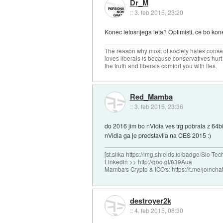
Dr_M
::
3. feb 2015, 23:20
Konec letosnjega leta? Optimisti, ce bo kon
The reason why most of society hates conse
loves liberals is because conservatives hurt
the truth and liberals comfort you with lies.
Red_Mamba
::
3. feb 2015, 23:36
do 2016 jim bo nVidia ves trg pobrala z 64b
nVidia ga je predstavila na CES 2015 :)
[st.slika https://img.shields.io/badge/Slo-Tec
Linkedin >> http://goo.gl/839Aua
Mamba's Crypto & ICO's: https://t.me/joi
destroyer2k
::
4. feb 2015, 08:30