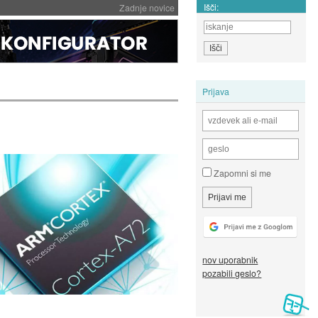
Išči:
Zadnje novice
Prijava
Zapomni si me
nov uporabnik
pozabili geslo?