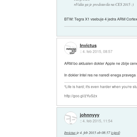
nVidia ga je predstavila na CES 2015 :)
BTW: Tegra X1 vsebuje 4 jedra ARM Cortex 
Invictus
::
4. feb 2015, 08:57
ARM bo aktualen dokler Apple ne zbije cene 
In dokler Intel res ne naredi enega pravega
"Life is hard; it's even harder when you're st
http://goo.gl/2YuS2x
johnnyyy
::
4. feb 2015, 11:54
Invictus
je
4. feb 2015 ob 08:57
izjavil
: