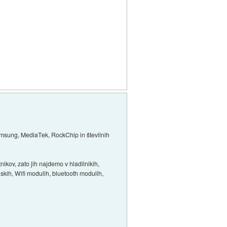
amsung, MediaTek, RockChip in številnih
nikov, zato jih najdemo v hladilnikih,
iskih, Wifi modulih, bluetooth modulih,