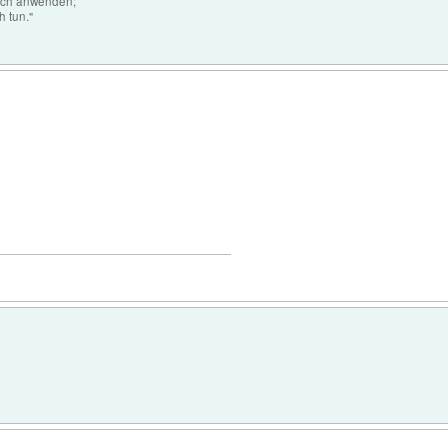
auch anwenden;
h tun."