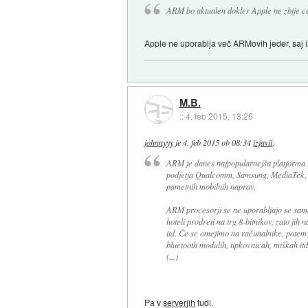
ARM bo aktualen dokler Apple ne zbije ce
Apple ne uporablja več ARMovih jeder, saj iz
M.B.
::
4. feb 2015, 13:26
johnnyyy
je
4. feb 2015 ob 08:34
izjavil
:
ARM je danes najpopularnejša platforma za
podjetja Qualcomm, Samsung, MediaTek, Ro
pametnih mobilnih naprav.
ARM procesorji se ne uporabljajo se samo
hoteli prodreti na trg 8-bitnikov, zato jih 
itd. Če se omejimo na računalnike, potem j
bluetooth modulih, tipkovnicah, miškah itd
(...)
Pa v
serverjih
tudi.