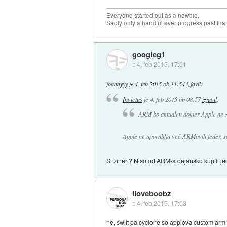
Everyone started out as a newbie.
Sadly only a handful ever progress past that
googleg1
::
4. feb 2015, 17:01
johnnyyy
je
4. feb 2015 ob 11:54
izjavil
:
Invictus
je
4. feb 2015 ob 08:57
izjavil
:
ARM bo aktualen dokler Apple ne zb
Apple ne uporablja več ARMovih jeder, saj 
Si ziher ? Niso od ARM-a dejansko kupili jed
iloveboobz
::
4. feb 2015, 17:03
ne, swift pa cyclone so applova custom arm 