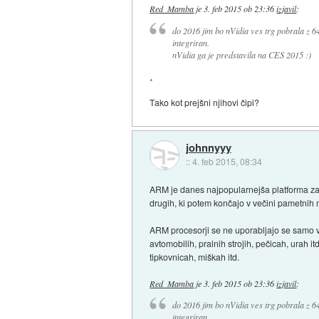
Red_Mamba
je
3. feb 2015 ob 23:36
izjavil
:
do 2016 jim bo nVidia ves trg pobrala z 
integriran.
nVidia ga je predstavila na CES 2015 :)
¸
Tako kot prejšni njihovi čipi?
johnnyyy
::
4. feb 2015, 08:34
ARM je danes najpopularnejša platforma za 
drugih, ki potem končajo v večini pametnih 
ARM procesorji se ne uporabljajo se samo v m
avtomobilih, pralnih strojih, pečicah, urah 
tipkovnicah, miškah itd.
Red_Mamba
je
3. feb 2015 ob 23:36
izjavil
:
do 2016 jim bo nVidia ves trg pobrala z 
integriran.