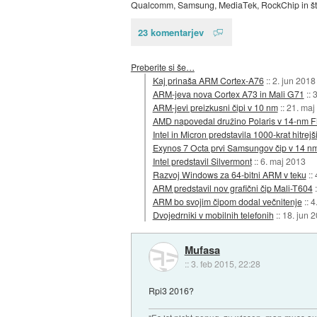
Qualcomm, Samsung, MediaTek, RockChip in števi
23 komentarjev
Preberite si še…
Kaj prinaša ARM Cortex-A76
::
2. jun 2018
ARM-jeva nova Cortex A73 in Mali G71
::
3
ARM-jevi preizkusni čipi v 10 nm
::
21. maj
AMD napovedal družino Polaris v 14-nm 
Intel in Micron predstavila 1000-krat hitrejš
Exynos 7 Octa prvi Samsungov čip v 14 n
Intel predstavil Silvermont
::
6. maj 2013
Razvoj Windows za 64-bitni ARM v teku
::
ARM predstavil nov grafični čip Mali-T604
ARM bo svojim čipom dodal večnitenje
::
4
Dvojedrniki v mobilnih telefonih
::
18. jun 
Mufasa
::
3. feb 2015, 22:28
Rpi3 2016?