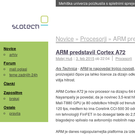
Mehiška univerza poizkusila s spletnimi sprejem
Novice
»
Procesorji
»
ARM pre
Novice
ARM predstavil Cortex A72
arhiv
Matej Huš
::
3. feb 2015
ob 22:04
Procesorji
Forum
Ars Technica
-
ARM je napovedal trojico novosti
mali oglasi
proizvajalci čipov pa lahko licence za dizajn odk
teme zadnjih 24h
višja hitrost.
Članki
ARM Cortex-A72 je nov procesor na dizajnu 64-
Zaposlitve
Nayampally je povedal, da je novinec 3,5-krat hit
brskaj
Mali-T880 GPU je 80 odstotkov hitrejši od trenut
Ostalo
120 fps, medtem ko ima Corelink CCI-500 30 ods
pravila
nm tehnologiji FinFET in bo dosegal takte do 2
blagodejno vplivalo na avtonomijo mobilnih napra
ARM je danes najpopularnejša platforma za izdel