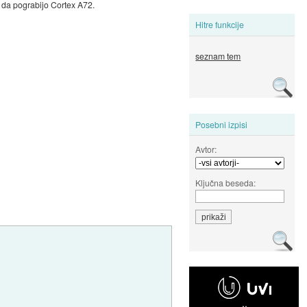
 da pograbijo Cortex A72.
Hitre funkcije
seznam tem
Posebni izpisi
Avtor:
Ključna beseda: