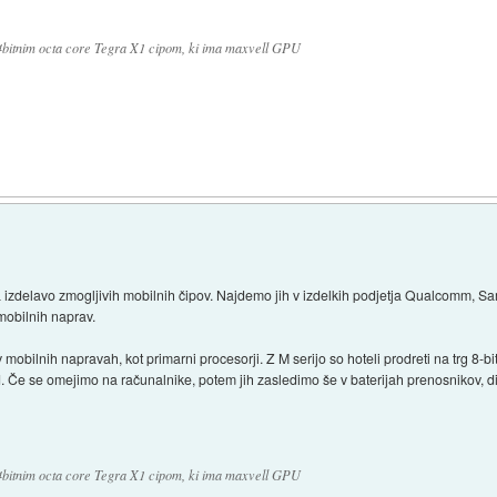
64bitnim octa core Tegra X1 cipom, ki ima maxvell GPU
izdelavo zmogljivih mobilnih čipov. Najdemo jih v izdelkih podjetja Qualcomm, S
mobilnih naprav.
obilnih napravah, kot primarni procesorji. Z M serijo so hoteli prodreti na trg 8-bit
itd. Če se omejimo na računalnike, potem jih zasledimo še v baterijah prenosnikov, d
64bitnim octa core Tegra X1 cipom, ki ima maxvell GPU