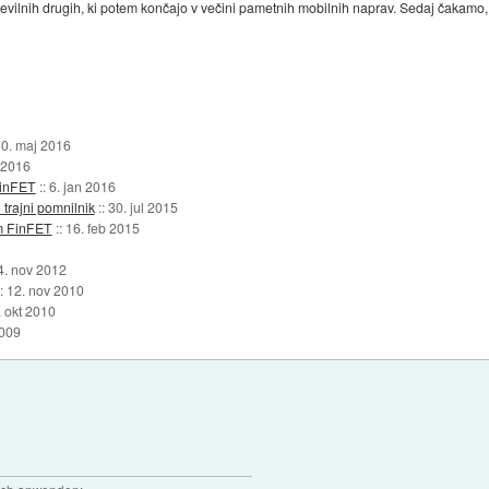
lnih drugih, ki potem končajo v večini pametnih mobilnih naprav. Sedaj čakamo,
0. maj 2016
 2016
FinFET
::
6. jan 2016
i trajni pomnilnik
::
30. jul 2015
m FinFET
::
16. feb 2015
4. nov 2012
::
12. nov 2010
. okt 2010
2009