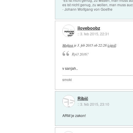
"Es ist nicht genug, zu wissen, man muss 
es ist nicht genug, zu wollen, man muss auc
- Johann Wolfgang von Goethe
iloveboobz
::
3. feb 2015, 22:31
Mufasa
je
3. feb 2015 ob 22:28
izjavil
:
Rpi3 2016?
v sanjah..
smoki
Ribič
::
3. feb 2015, 23:10
ARM je zakon!