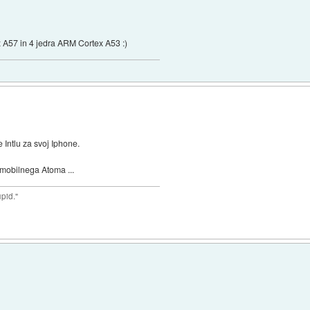
A57 in 4 jedra ARM Cortex A53 :)
Intlu za svoj Iphone.
 mobilnega Atoma ...
upid."