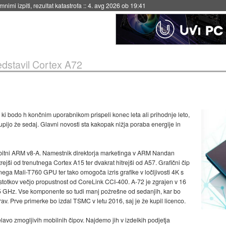
nimi izpiti, rezultat katastrofa
::
4. avg 2026 ob 19:41
dstavil Cortex A72
, ki bodo h končnim uporabnikom prispeli konec leta ali prihodnje leto,
upijo že sedaj. Glavni novosti sta kakopak nižja poraba energije in
bitni ARM v8-A. Namestnik direktorja marketinga v ARM Nandan
rejši od trenutnega Cortex A15 ter dvakrat hitrejši od A57. Grafični čip
nega Mali-T760 GPU ter tako omogoča izris grafike v ločljivosti 4K s
totkov večjo propustnost od CoreLink CCI-400. A-72 je zgrajen v 16
,5 GHz. Vse komponente so tudi manj požrešne od sedanjih, kar bo
v. Prve primerke bo izdal TSMC v letu 2016, saj je že kupil licenco.
avo zmogljivih mobilnih čipov. Najdemo jih v izdelkih podjetja