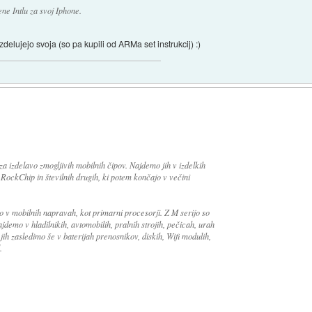
ne Intlu za svoj Iphone.
delujejo svoja (so pa kupili od ARMa set instrukcij) :)
 izdelavo zmogljivih mobilnih čipov. Najdemo jih v izdelkih
ckChip in številnih drugih, ki potem končajo v večini
 v mobilnih napravah, kot primarni procesorji. Z M serijo so
najdemo v hladilnikih, avtomobilih, pralnih strojih, pečicah, urah
ih zasledimo še v baterijah prenosnikov, diskih, Wifi modulih,
.