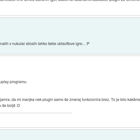
alih v nukular silosih lahko tekle ubisoftove igre... :P
m uplay programu.
 zajamra, da mi manjka nek plugin samo še zmeraj funkcionira brez. To je bilo kakšm
u še boljš :D