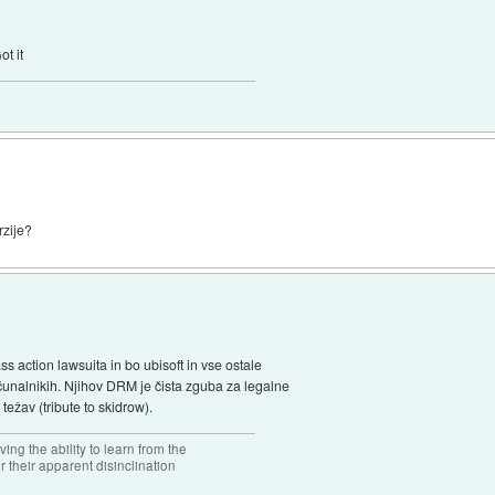
ot it
rzije?
s action lawsuita in bo ubisoft in vse ostale
čunalnikih. Njihov DRM je čista zguba za legalne
težav (tribute to skidrow).
ng the ability to learn from the
r their apparent disinclination