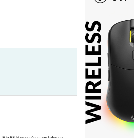
, IE in FF, ki omogoča zagon katerega