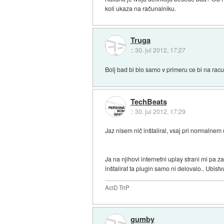
koli ukaza na računalniku.
Truga
::
30. jul 2012, 17:27
Bolj bad bi blo samo v primeru ce bi na racun
TechBeats
::
30. jul 2012, 17:29
Jaz nisem nič inštaliral, vsaj pri normalne
Ja na njihovi internetni uplay strani mi pa
inštalirat ta plugin samo ni delovalo.. Ubistv
AciD TriP
gumby