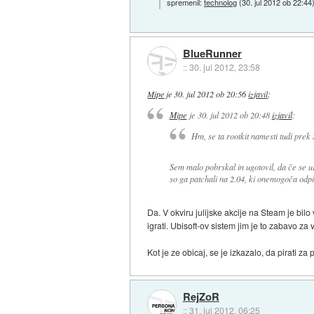
spremenil:
technolog
(
30. jul 2012 ob 22:44
BlueRunner
::
30. jul 2012, 23:58
Mipe
je
30. jul 2012 ob 20:56
izjavil
:
Mipe
je
30. jul 2012 ob 20:48
izjavil
:
Hm, se ta rootkit namesti tudi prek
Sem malo pobrskal in ugotovil, da če se 
so ga patchali na 2.04, ki onemogoča odpi
Da. V okviru julijske akcije na Steam je bilo 
igrati. Ubisoft-ov sistem jim je to zabavo za 
Kot je ze obicaj, se je izkazalo, da pirati 
RejZoR
::
31. jul 2012, 06:25