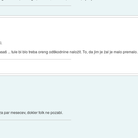
i.
saš ... tule bi blo treba oreng odškodnine naložit. To, da jim je žal je malo premalo.
a par mesecev, dokler folk ne pozabi.