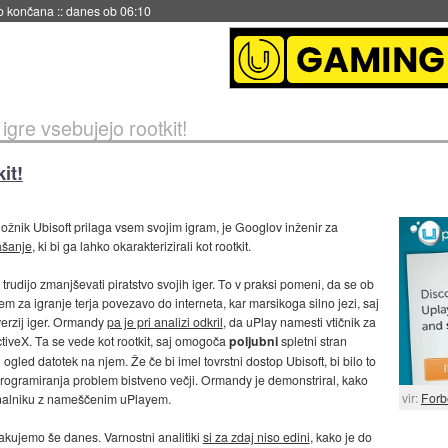
no končana
::
danes ob 06:10
igre vsebujejo rootkit!
it!
ožnik Ubisoft prilaga vsem svojim igram, je Googlov inženir za
ašanje
, ki bi ga lahko okarakterizirali kot rootkit.
rudijo zmanjševati piratstvo svojih iger. To v praksi pomeni, da se ob
em za igranje terja povezavo do interneta, kar marsikoga silno jezi, saj
verzij iger. Ormandy
pa je pri analizi odkril
, da uPlay namesti vtičnik za
ctiveX. Ta se vede kot rootkit, saj omogoča
poljubni
spletni stran
gled datotek na njem. Že če bi imel tovrstni dostop Ubisoft, bi bilo to
rogramiranja problem bistveno večji. Ormandy je demonstriral, kako
vir:
Forb
nalniku z nameščenim uPlayem.
akujemo še danes. Varnostni analitiki
si za zdaj niso edini
, kako je do