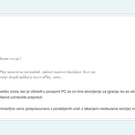
)
 Steam verzije?
uPlay namesti na računalnik, stakneš masiven backdoor. Sicer pa
ranje drugih aplikacij razen uPlay, samo...
veliko zolca, ker je Ubisoft-u pocepnil PC za on-line dovoljenje za igranje, ko so vsi, 
vikend ucinkovito preprecil.
za primerljivo ceno (prepracunano v porabljenih urah z iskanjem neokuzene verzije) 