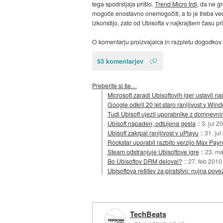
tega spodrsljaja prišlo.
Trend Micro trdi
, da ne g
mogoče enostavno onemogočiti, a to je treba vede
izkoristijo, zato od Ubisofta v najkrajšem času 
O komentarju proizvajalca in razpletu dogodkov 
53 komentarjev
Preberite si še…
Microsoft zaradi Ubisoftovih iger ustavil
Google odkril 20 let staro ranljivost v Win
Tudi Ubisoft ujezil uporabnike z domnevnim
Ubisoft napaden, odtujena gesla
::
3. jul 2
Ubisoft zakrpal ranljivost v uPlayu
::
31. jul
Rockstar uporabil razbito verzijo Max Payn
Steam odstranjuje Ubisoftove igre
::
23. ma
Bo Ubisoftov DRM deloval?
::
27. feb 2010
Ubisoftova rešitev za piratstvo: nujna pove
TechBeats