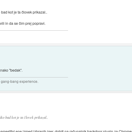
bad kot je ta človek prikazal..
ili in da se čim prej popravi.
znako "bedak".
joy gang-bang experience.
ko bad kot je ta človek prikazal..
namestitvi ene izmed izbranih iger, dobiš na računalnik backdoor plugin za Chrome