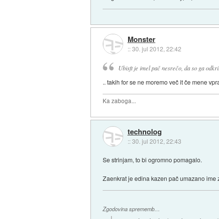
Monster
::
30. jul 2012, 22:42
Ubisft je imel pač nesrečo, da so ga odkril
.. takih for se ne moremo več it če mene vpra
Ka zaboga...
technolog
::
30. jul 2012, 22:43
Se strinjam, to bi ogromno pomagalo.
Zaenkrat je edina kazen pač umazano ime z
Zgodovina sprememb…