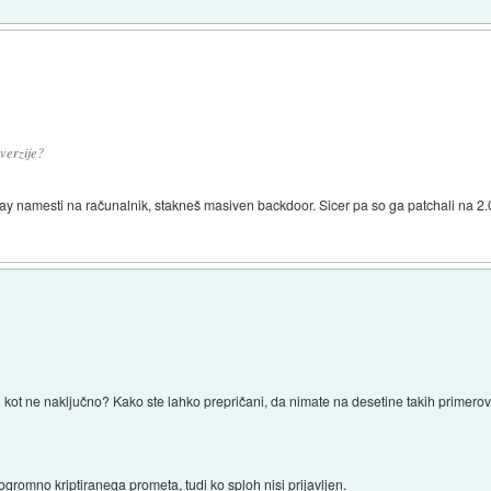
 verzije?
lay namesti na računalnik, stakneš masiven backdoor. Sicer pa so ga patchali na 2
bolj kot ne naključno? Kako ste lahko prepričani, da nimate na desetine takih primero
romno kriptiranega prometa, tudi ko sploh nisi prijavljen.