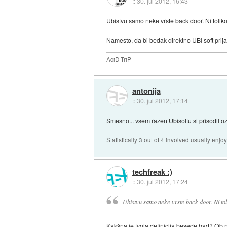
::
30. jul 2012, 16:43
Ubistvu samo neke vrste back door. Ni toliko 
Namesto, da bi bedak direktno UBI soft prijav
AciD TriP
antonija
::
30. jul 2012, 17:14
Smesno... vsem razen Ubisoftu si prisodil o
Statistically 3 out of 4 involved usually en
techfreak :)
::
30. jul 2012, 17:24
Ubistvu samo neke vrste back door. Ni toli
Kakšna je tvoja definicija besede bad? Ob 