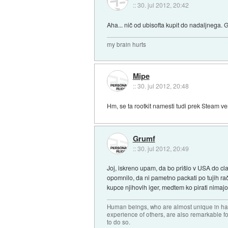
::
30. jul 2012, 20:42
Aha... nič od ubisofta kupit do nadaljnega. G
my brain hurts
Mipe
::
30. jul 2012, 20:48
Hm, se ta rootkit namesti tudi prek Steam ve
Grumf
::
30. jul 2012, 20:49
Joj, iskreno upam, da bo prišlo v USA do clas
opomnilo, da ni pametno packati po tujih ra
kupce njihovih iger, medtem ko pirati nimajo 
Human beings, who are almost unique in havi
experience of others, are also remarkable fo
to do so.