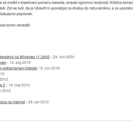
re za rootkit v klasičnem pomenu besede, ampak ogromno ranljivost. Kritična kompon
ti. Zdi se tudi, da je Ubisoft ni uporabljal za dostop do računalnikov, a za uporabn
pričakujemo popravek.
vas bomo obvestili.
 nadgradnjo na Windows 11 24H2
::
24. nov 2024
dows
::
14. avg 2019
 priklanjanjem Kitajski
::
6. nov 2018
013
 2012
a 2
::
14. maj 2010
r 2010
zava na internet
::
28. jan 2010