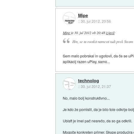
Mipe
::
30. jul 2012, 20:56
Mipe
je
30. jul 2012 ob 20:48
izjavil
:
Hm, se ta rootkit namesti tudi prek Steam
Sem malo pobrskal in ugotovil, da če se uP
aplikacij razen uPlay, samo...
technolog
::
30. jul 2012, 21:37
No, malo bolj konstruktivno...
Je kdo že pomislil, da je bilo tole odkrije 
Ubisft je imel pač nesrečo, da so ga odkrili.
Mogoče konkreten primer. Skype producira og