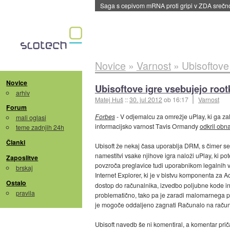
Saga s cepivom mRNA proti gripi v ZDA sreč
Novice
»
Varnost
»
Ubisoftove 
Novice
Ubisoftove igre vsebujejo rootk
arhiv
Matej Huš
::
30. jul 2012
ob 16:17
Varnost
Forum
Forbes
- V odjemalcu za omrežje uPlay, ki ga zal
mali oglasi
informacijsko varnost Tavis Ormandy
odkril obn
teme zadnjih 24h
Članki
Ubisoft že nekaj časa uporablja DRM, s čimer se t
namestitvi vsake njihove igra naloži uPlay, ki pot
Zaposlitve
povzroča preglavice tudi uporabnikom legalnih 
brskaj
Internet Explorer, ki je v bistvu komponenta za A
Ostalo
dostop do računalnika, izvedbo poljubne kode in o
pravila
problematično, tako pa je zaradi malomarnega p
je mogoče oddaljeno zagnati Računalo na raču
Ubisoft navedb še ni komentiral, a komentar prič