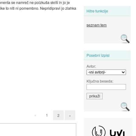
enta se namreč ne poizkuša skriti in jo je
ike to niti ni pomembno. Nepridipravi jo zlahka
Hitre funkcije
seznam tem
Posebni izpisi
Avtor:
Ključna beseda:
«
1
2
»