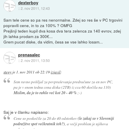
dexterboy
::
2. nov 2011, 12:43
Sam tele cene so pa res nenormalne. Zdej so res še v PC trgovini
popravili cene, in to za 100% ? OMFG
Prejšnji teden kupil dva kosa dva tera zelenca za 140 evrov, zdej
jih lahka prodam za 300€...
Grem pucat diske, da vidim, česa se vse lahko losam...
prenasalec
::
2. nov 2011, 13:50
stegy
je
1. nov 2011 ob 22:19
izjavil
:
Sem ravno pošiljal za povpraševanja predračune za en nov PC,
pa je v enem tednu cena diska (2TB) iz cca 60 skočila na 110)
Mislim, da je to rahlo več kot 20 - 40 %
;-)
Saj je v članku napisano:
Cene so poskočile za 20 do 40 odstotkov
(le zakaj so v Sloveniji
podražitve spet večkratnik teh?)
, a večji problem je njihova