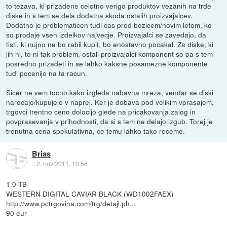
to tezava, ki prizadene celotno verigo produktov vezanih na trde
diske in s tem se dela dodatna skoda ostalih proizvajalcev.
Dodatno je problematicen tudi cas pred bozicem/novim letom, ko
so prodaje vseh izdelkov najvecje. Proizvajalci se zavedajo, da
tisti, ki nujno ne bo rabil kupit, bo enostavno pocakal. Za diske, ki
jih ni, to ni tak problem, ostali proizvajalci komponent so pa s tem
posredno prizadeti in se lahko kaksne posamezne komponente
tudi pocenijo na ta racun.
Sicer ne vem tocno kako izgleda nabavna mreza, vendar se diski
narocajo/kupujejo v naprej. Ker je dobava pod velikim vprasajem,
trgovci trentno ceno dolocijo glede na pricakovanja zalog in
povprasevanja v prihodnosti, da si s tem ne delajo izgub. Torej je
trenutna cena spekulativna, ce temu lahko tako recemo.
Brias
::
2. nov 2011, 10:56
1.0 TB
WESTERN DIGITAL CAVIAR BLACK (WD1002FAEX)
http://www.pctrgovina.com/trg/detajl.ph...
90 eur