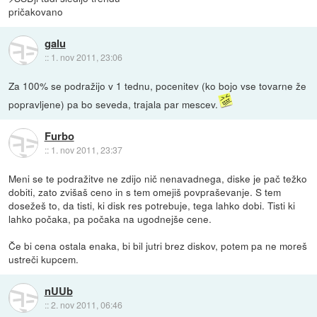
pričakovano
galu
::
1. nov 2011, 23:06
Za 100% se podražijo v 1 tednu, pocenitev (ko bojo vse tovarne že
popravljene) pa bo seveda, trajala par mescev.
Furbo
::
1. nov 2011, 23:37
Meni se te podražitve ne zdijo nič nenavadnega, diske je pač težko
dobiti, zato zvišaš ceno in s tem omejiš povpraševanje. S tem
dosežeš to, da tisti, ki disk res potrebuje, tega lahko dobi. Tisti ki
lahko počaka, pa počaka na ugodnejše cene.
Če bi cena ostala enaka, bi bil jutri brez diskov, potem pa ne moreš
ustreči kupcem.
nUUb
::
2. nov 2011, 06:46