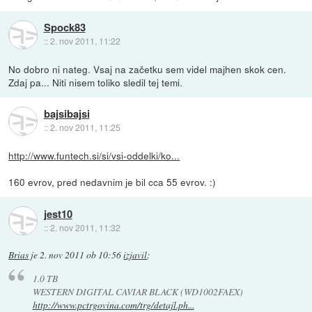
Spock83
::
2. nov 2011, 11:22
No dobro ni nateg. Vsaj na začetku sem videl majhen skok cen.
Zdaj pa... Niti nisem toliko sledil tej temi.
bajsibajsi
::
2. nov 2011, 11:25
http://www.funtech.si/si/vsi-oddelki/ko...
160 evrov, pred nedavnim je bil cca 55 evrov. :)
jest10
::
2. nov 2011, 11:32
Brias
je
2. nov 2011 ob 10:56
izjavil
:
1.0 TB
WESTERN DIGITAL CAVIAR BLACK (WD1002FAEX)
http://www.pctrgovina.com/trg/detajl.ph...