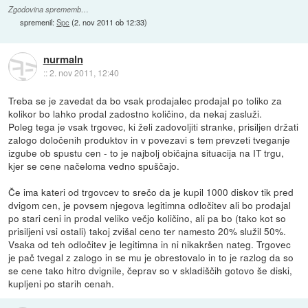
Zgodovina sprememb…
spremenil:
Spc
(
2. nov 2011 ob 12:33
)
nurmaln
::
2. nov 2011, 12:40
Treba se je zavedat da bo vsak prodajalec prodajal po toliko za
kolikor bo lahko prodal zadostno količino, da nekaj zasluži.
Poleg tega je vsak trgovec, ki želi zadovoljiti stranke, prisiljen držati
zalogo določenih produktov in v povezavi s tem prevzeti tveganje
izgube ob spustu cen - to je najbolj običajna situacija na IT trgu,
kjer se cene načeloma vedno spuščajo.
Če ima kateri od trgovcev to srečo da je kupil 1000 diskov tik pred
dvigom cen, je povsem njegova legitimna odločitev ali bo prodajal
po stari ceni in prodal veliko večjo količino, ali pa bo (tako kot so
prisiljeni vsi ostali) takoj zvišal ceno ter namesto 20% služil 50%.
Vsaka od teh odločitev je legitimna in ni nikakršen nateg. Trgovec
je pač tvegal z zalogo in se mu je obrestovalo in to je razlog da so
se cene tako hitro dvignile, čeprav so v skladiščih gotovo še diski,
kupljeni po starih cenah.