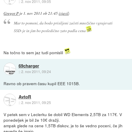
::
2. nov 2011, 09:05
Gregor P
je
1. nov 2011 ob 21:45
izjavil
:
Mar to pomeni, da bodo prisiljeni začeti množično vgrajevati
SSD-je in jim bo posledično zato padla cena
Na točno to sem jaz tudi pomislil
69charger
::
2. nov 2011, 09:24
Ravno ob pravem času kupil EEE 1015B.
AvtoR
::
2. nov 2011, 09:25
V petek sem v Leclerku še dobil WD Elements 2,5TB za 117€. V
ponedeljek je bil že 10€ dražji.
ampak glede na cene 1,5TB diskov, je to še vedno poceni, če jih
seveda še imajo...