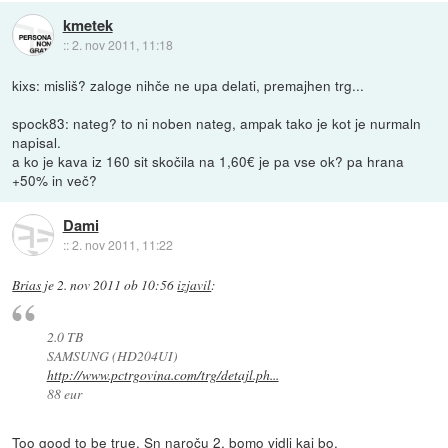
kmetek
::
2. nov 2011, 11:18
kixs: misliš? zaloge nihče ne upa delati, premajhen trg...
spock83: nateg? to ni noben nateg, ampak tako je kot je nurmaln
napisal.
a ko je kava iz 160 sit skočila na 1,60€ je pa vse ok? pa hrana
+50% in več?
Dami
::
2. nov 2011, 11:22
Brias
je
2. nov 2011 ob 10:56
izjavil
:
2.0 TB
SAMSUNG (HD204UI)
http://www.pctrgovina.com/trg/detajl.ph...
88 eur
Too good to be true. Sn naroču 2, bomo vidli kaj bo.