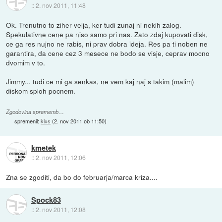
::
2. nov 2011, 11:48
Ok. Trenutno to ziher velja, ker tudi zunaj ni nekih zalog.
Spekulativne cene pa niso samo pri nas. Zato zdaj kupovati disk,
ce ga res nujno ne rabis, ni prav dobra ideja. Res pa ti noben ne
garantira, da cene cez 3 mesece ne bodo se visje, ceprav mocno
dvomim v to.
Jimmy... tudi ce mi ga senkas, ne vem kaj naj s takim (malim)
diskom sploh pocnem.
Zgodovina sprememb…
spremenil:
kixs
(
2. nov 2011 ob 11:50
)
kmetek
::
2. nov 2011, 12:06
Zna se zgoditi, da bo do februarja/marca kriza....
Spock83
::
2. nov 2011, 12:08