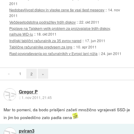
2011
Nedobavljivost diskov in visoke cene še vsaj šest mesecev
::
14. nov
2011
Večdesetodstotna podražitev trdih diskov
::
22. okt 2011
Poplave na Tajskem velik problem za proizvajalce trdih diskov,
najhuje WD-ju
::
18. okt 2011
Indijski tablični računalnik za 35 evrov nared
::
17. jun 2011
Tablične računalnike predvsem za igre
::
10. apr 2011
Rast povpraševanja po računalnikih v Evropi lani nižja
::
24. jan 2011
«
1
2
»
Gregor P
::
1. nov 2011, 21:45
Mar to pomeni, da bodo prisiljeni začeti množično vgrajevati SSD-je
in jim bo posledično zato padla cena
pviran3