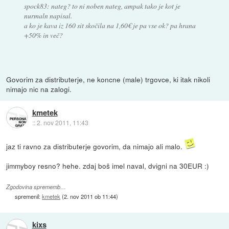
spock83: nateg? to ni noben nateg, ampak tako je kot je
nurmaln napisal.
a ko je kava iz 160 sit skočila na 1,60€ je pa vse ok? pa hrana
+50% in več?
Govorim za distributerje, ne koncne (male) trgovce, ki itak nikoli
nimajo nic na zalogi.
kmetek
::
2. nov 2011, 11:43
jaz ti ravno za distributerje govorim, da nimajo ali malo.
jimmyboy resno? hehe. zdaj boš imel naval, dvigni na 30EUR :)
Zgodovina sprememb…
spremenil:
kmetek
(
2. nov 2011 ob 11:44
)
kixs