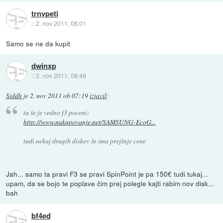
trnvpeti
::
2. nov 2011, 08:01
Samo se ne da kupit
dwinxp
::
2. nov 2011, 08:49
Siddh
je
2. nov 2011 ob 07:19
izjavil
:
tu še je vedno f3 poceni:
http://www.nakupovanje.net/SAMSUNG-EcoG...
tudi nekaj drugih diskov še ima prejšnje cene
Jah... samo ta pravi F3 se pravi SpinPoint je pa 150€ tudi tukaj...
upam, da se bojo te poplave čim prej polegle kajti rabim nov disk...
bah
bf4ed