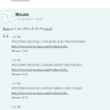
nedostopnost.
McLuzo
::
2. nov 2011, 14:25
Brias
je
2. nov 2011 ob 10:56
izjavil
:
1.0 TB
WESTERN DIGITAL CAVIAR BLACK (WD1002FAEX)
http://www.pctrgovina.com/trg/detajl.ph...
90 eur
154€
1.0 TB
WESTERN DIGITAL CAVIAR GREEN (WD10EARS)
http://www.pctrgovina.com/trg/detajl.ph...
76 eur
142€
1.5 TB
WESTERN DIGITAL CAVIAR GREEN (WD15EARS)
http://www.pctrgovina.com/trg/detajl.ph...
84 eur
167€
2.0 TB