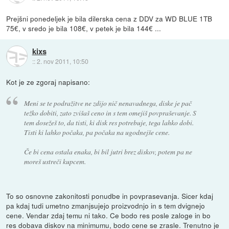
Prejšni ponedeljek je bila dilerska cena z DDV za WD BLUE 1TB
75€, v sredo je bila 108€, v petek je bila 144€ ...
kixs
::
2. nov 2011, 10:50
Kot je ze zgoraj napisano:
Meni se te podražitve ne zdijo nič nenavadnega, diske je pač
težko dobiti, zato zvišaš ceno in s tem omejiš povpraševanje. S
tem dosežeš to, da tisti, ki disk res potrebuje, tega lahko dobi.
Tisti ki lahko počaka, pa počaka na ugodnejše cene.
Če bi cena ostala enaka, bi bil jutri brez diskov, potem pa ne
moreš ustreči kupcem.
To so osnovne zakonitosti ponudbe in povprasevanja. Sicer kdaj
pa kdaj tudi umetno zmanjsujejo proizvodnjo in s tem dvignejo
cene. Vendar zdaj temu ni tako. Ce bodo res posle zaloge in bo
res dobava diskov na minimumu, bodo cene se zrasle. Trenutno je