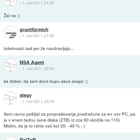
::
1. nov 2011, 21:52
Žal ne :(
gruntfürmich
::
1. nov 2011, 21:58
izdelovalci ssd-jev že nazdravljajo...
NSA Agent
::
1. nov 2011, 22:00
še dober, da sem dons kupu asus eeepc :)
stegy
::
1. nov 2011, 22:19
Sem ravno pošiljal za povpraševanja predračune za en nov PC, pa
je v enem tednu cena diska (2TB) iz cca 60 skočila na 110)
Mislim, da je to rahlo več kot 20 - 40 % ;-)
RejZoR