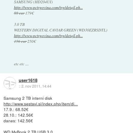
SAMSUNG (HD204UI)
http://www.pctrgovina.com/trg/detajl.ph...
88 eur
179€
3.0 TB
WESTERN DIGITAL CAVIAR GREEN (WD30EZRSDTL)
http://www.pctrgovina.com/trg/detajl.ph...
156 eur
250€
etc etc ....
user1618
::
2. nov 2011, 14:44
Samsung 2 TB interni disk
http://www.sestavi.si/index.php/item/di...
17.9.: 68.52€
28.10.: 142.56€
danes: 142.56€
WD MyBook 2 TB USB 3.0