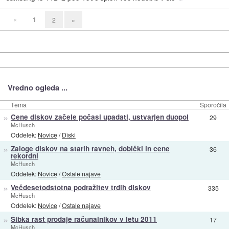
«
1
2
»
Vredno ogleda ...
Tema
Sporočila
»
Cene diskov začele počasi upadati, ustvarjen duopol
29
McHusch
Oddelek:
Novice
/
Diski
»
Zaloge diskov na starih ravneh, dobički in cene
36
rekordni
McHusch
Oddelek:
Novice
/
Ostale najave
»
Večdesetodstotna podražitev trdih diskov
335
McHusch
Oddelek:
Novice
/
Ostale najave
»
Šibka rast prodaje računalnikov v letu 2011
17
McHusch