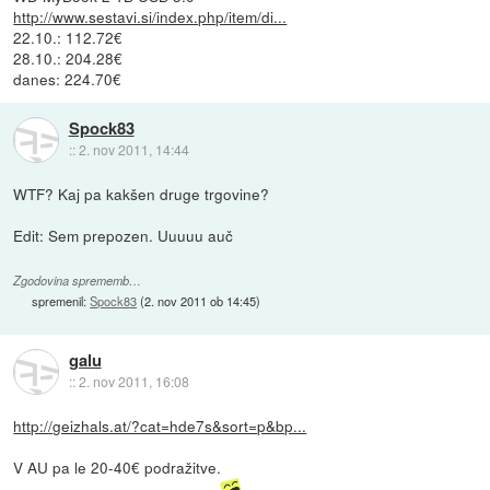
http://www.sestavi.si/index.php/item/di...
22.10.: 112.72€
28.10.: 204.28€
danes: 224.70€
Spock83
::
2. nov 2011, 14:44
WTF? Kaj pa kakšen druge trgovine?
Edit: Sem prepozen. Uuuuu auč
Zgodovina sprememb…
spremenil:
Spock83
(
2. nov 2011 ob 14:45
)
galu
::
2. nov 2011, 16:08
http://geizhals.at/?cat=hde7s&sort=p&bp...
V AU pa le 20-40€ podražitve.