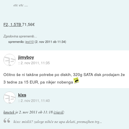
etc etc ....
F2, 1.5TB
71,56€
Zgodovina sprememb…
spremenilo:
jest10
(
2. nov 2011 ob 11:34
)
jimyboy
::
2. nov 2011, 11:35
Očitno še ni takšne potrebe po diskih, 320g SATA disk prodajam že
3 tedne za 15 EUR, pa nikjer nobenga
kixs
::
2. nov 2011, 11:40
kmetek
je
2. nov 2011 ob 11:18
izjavil
:
kixs: misliš? zaloge nihče ne upa delati, premajhen trg...