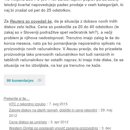
letošnji kvartal napovedujejo padec prodaje v vseh kategorijah, ki
naj bi znašal od pet do 25 odstotkov.
Za
so povedali še
, da je situacija z dobavo novih trdih
Reuters
diskov zelo težka. Cene so poskočile za 20 do 40 odstotkov (le
zakaj so v Sloveniji podražitve spet večkratnik teh?), a večji
problem je njihova nedostopnost. Trenutno imajo zalog le še do
konca meseca, nato pa bo pomanjkanje neposredno vplivalo na
proizvodnjo novih računalnikov. V Asusu pravijo, da bo prizadeta
proizvodnja tako prenosnih računalnikov kot tudi namiznih in
tabličnih računalnikov ter ostalih naprav, ki imajo trde diske, če se
situacija ne bo izboljšala, na kar pa trenutno ne kaže.
99 komentarjev
Preberite si še…
HTC z rekordno izgubo
::
7. avg 2015
Zaloge diskov na starih ravneh, dobički in cene rekordni
::
29. maj
2012
Cene diskov se umirjajo
::
3. apr 2012
Western Digital po poplavah vnovič zaganja proizvodnjo
::
3. dec