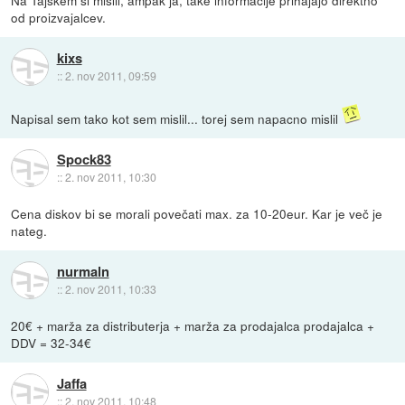
od proizvajalcev.
kixs
::
2. nov 2011, 09:59
Napisal sem tako kot sem mislil... torej sem napacno mislil
Spock83
::
2. nov 2011, 10:30
Cena diskov bi se morali povečati max. za 10-20eur. Kar je več je
nateg.
nurmaln
::
2. nov 2011, 10:33
20€ + marža za distributerja + marža za prodajalca prodajalca +
DDV = 32-34€
Jaffa
::
2. nov 2011, 10:48