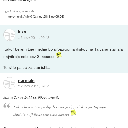
Zgodovina sprememb…
spremenil:
AvtoR
(
2. nov 2011 ob 09:26
)
kixs
::
2. nov 2011, 09:48
Kakor berem tuje medije bo proizvodnja diskov na Tajvanu startala
najhitreje sele cez 3 mesece
To si je pa ze za zamislit...
nurmaln
::
2. nov 2011, 09:54
kixs
je
2. nov 2011 ob 09:48
izjavil
:
Kakor berem tuje medije bo proizvodnja diskov na Tajvanu
startala najhitreje sele cez 3 mesece
Na Tajskem si mislil, ampak ja, take informacije prihajajo direktno