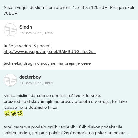
Nisem verjel, dokler nisem preveril; 1.5TB za 120EUR! Prej pa okoli
70EUR.
Siddh
::
2. nov 2011, 07:19
tu še je vedno f3 poceni:
http://www.nakupovanje.net/SAMSUNG-EcoG...
tudi nekaj drugih diskov še ima prejšnje cene
dexterboy
::
2. nov 2011, 08:01
khm... mislim, da sem se domislil rešitve iz te krize:
proizvodnjo diskov in njih motorčkov preselimo v Grčijo, ter tako
izplavamo iz dolžniške krize!
torej moram s prodajo mojih rabljenih 10-ih diskov počakat še
kakšen teden, pol pa s polnimi žepi denarja na poker automate...