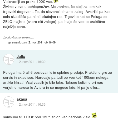
V sloveniji pa preko 100€ vse.
Živimo v svetu pohlepnežev. Me zanima, če stoji za tem kak
trgovski dogovor... To, da slovenci nimamo zalog, Avstrijci pa kao
cela skladišča pa ni niti slučajno res. Trgovine kot so Peluga so
ZELO majhne (skoro nič zaloge), pa imajo še vedno praktično
najnižje cene.
Zgodovina sprememb…
spremenil:
galu
(
2. nov 2011 ob 16:09
)
Jaffa
::
2. nov 2011, 16:30
Peluga ima 5 ali 6 poslovalnic in spletno prodajo. Prakticno gre za
servis in skladisce. Narocajo pa tudi po vec kot 100kom nekega
artikla hkrati. Vsaj vcasih je bilo tako. Taksne kolicine pri nas
verjetno naroca le Avtera in se mogoce kdo, ki pa je diler...
akasa
::
2. nov 2011, 16:36
samsung f3 1TB iz pod 150€ sploh več nedobiš v slo