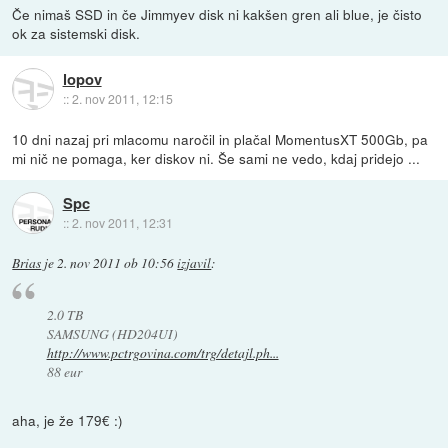
Če nimaš SSD in če Jimmyev disk ni kakšen gren ali blue, je čisto
ok za sistemski disk.
lopov
::
2. nov 2011, 12:15
10 dni nazaj pri mlacomu naročil in plačal MomentusXT 500Gb, pa
mi nič ne pomaga, ker diskov ni. Še sami ne vedo, kdaj pridejo ...
Spc
::
2. nov 2011, 12:31
Brias
je
2. nov 2011 ob 10:56
izjavil
:
2.0 TB
SAMSUNG (HD204UI)
http://www.pctrgovina.com/trg/detajl.ph...
88 eur
aha, je že 179€ :)