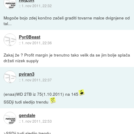
::
1. nov 2011, 22:32
Mogoče bojo zdej končno začeli graditi tovarne malce dvignjene od
tal...
Pyr0Beast
::
1. nov 2011, 22:36
Zakaj že ? Profit margin je trenutno tako velik da se jim bolje splača
držati nizek supply
pviran3
::
1. nov 2011, 22:37
(enaa)WD 2TB iz 75(1.10.2011) na 145
SSDji tudi sledijo trendu
gendale
::
1. nov 2011, 22:53
>SSDji tudi sledijo trendu