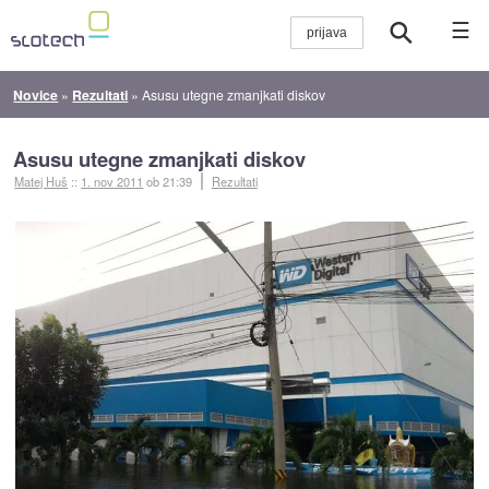
☰
Novice
»
Rezultati
»
Asusu utegne zmanjkati diskov
Asusu utegne zmanjkati diskov
Matej Huš
::
1. nov 2011
ob 21:39
Rezultati