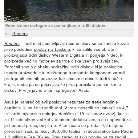
Eden izmed razlogov za pomanjkanje trdih diskov.
vir:
Reuters
- Tudi med sestavljavci računalnikov so se začele kazati
Reuters
prve posledice
poplav na Tajskem
, ki so zalile vse obrate
proizvajalca trdih diskov Western Digitala in podjetja Nidec, ki
proizvede večino motorjev za trde diske vseh proizvajalcev.
Poročali smo o globalni podražitvi trdih diskov
, ki je posledica
izpada proizvodnje in oteženega transporta komponent zaradi
pretrganih cestnih povezav, kar smo zelo občutili tudi v naših
krajih, sedaj pa se pojavljajo že prva poročila o pomanjkanju
diskov. Prvi je javno o tem spregovoril Asus.
Asus
je namreč objavil
poslovne rezultate za tretje letošnje
četrtletje, ki so še vzpodbudni. V treh mesecih so ustvarili za 4,7
milijarde tajvanskih dolarjev dobička (115 milijonov evrov), kar je
za 11 odstotkov več kot v enakem obdobju lani, a so napovedi za
prihodnost precej bolj črne. V tem času so prodali 4,3 milijona
prenosnih računalnikov, 800.000 tabličnih računalnikov Eee Pad in
1,3 milijona Eee PC-jev. Prav zaradi tajskih poplav pa za zadnji