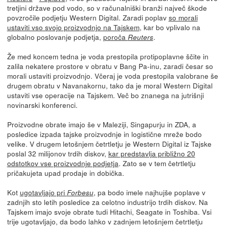
tretjini države pod vodo, so v računalniški branži največ škode
povzročile podjetju Western Digital. Zaradi poplav
so morali
ustaviti vso svojo proizvodnjo na Tajskem
, kar bo vplivalo na
globalno poslovanje podjetja,
poroča
.
Reuters
Že med koncem tedna je voda prestopila protipoplavne ščite in
zalila nekatere prostore v obratu v Bang Pa-inu, zaradi česar so
morali ustaviti proizvodnjo. Včeraj je voda prestopila valobrane še
drugem obratu v Navanakornu, tako da je moral Western Digital
ustaviti vse operacije na Tajskem. Več bo znanega na jutrišnji
novinarski konferenci.
Proizvodne obrate imajo še v Maleziji, Singapurju in ZDA, a
posledice izpada tajske proizvodnje in logistične mreže bodo
velike. V drugem letošnjem četrtletju je Western Digital iz Tajske
poslal 32 milijonov trdih diskov,
kar predstavlja približno 20
odstotkov vse proizvodnje podjetja
. Zato se v tem četrtletju
pričakujeta upad prodaje in dobička.
Kot
ugotavljajo pri
, pa bodo imele najhujše poplave v
Forbesu
zadnjih sto letih posledice za celotno industrijo trdih diskov. Na
Tajskem imajo svoje obrate tudi Hitachi, Seagate in Toshiba. Vsi
trije ugotavljajo, da bodo lahko v zadnjem letošnjem četrtletju