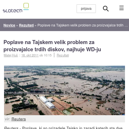
☰
Novice
»
Rezultati
»
Poplave na Tajskem velik problem za proizvajalce trdih diskov, najhuje WD-ju
Poplave na Tajskem velik problem za
proizvajalce trdih diskov, najhuje WD-ju
Matej Huš
::
18. okt 2011
ob 10:15
Rezultati
vir:
Reuters
-
Poplave
, ki so prizadele Tajsko in zaradi katerih sta dve
Reuters