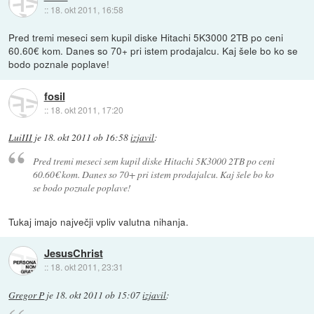
::
18. okt 2011, 16:58
Pred tremi meseci sem kupil diske Hitachi 5K3000 2TB po ceni
60.60€ kom. Danes so 70+ pri istem prodajalcu. Kaj šele bo ko se
bodo poznale poplave!
fosil
::
18. okt 2011, 17:20
LuiIII
je
18. okt 2011 ob 16:58
izjavil
:
Pred tremi meseci sem kupil diske Hitachi 5K3000 2TB po ceni
60.60€ kom. Danes so 70+ pri istem prodajalcu. Kaj šele bo ko
se bodo poznale poplave!
Tukaj imajo največji vpliv valutna nihanja.
JesusChrist
::
18. okt 2011, 23:31
Gregor P
je
18. okt 2011 ob 15:07
izjavil
: