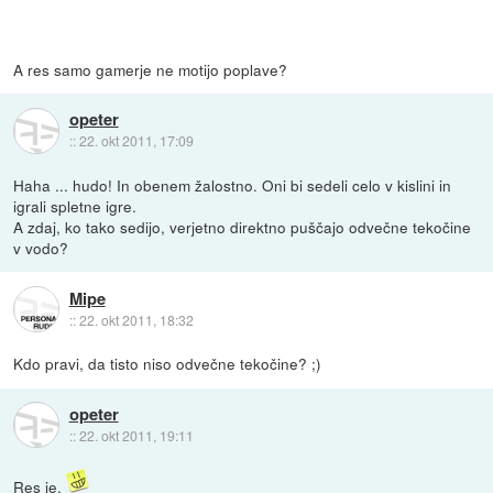
A res samo gamerje ne motijo poplave?
opeter
::
22. okt 2011, 17:09
Haha ... hudo! In obenem žalostno. Oni bi sedeli celo v kislini in
igrali spletne igre.
A zdaj, ko tako sedijo, verjetno direktno puščajo odvečne tekočine
v vodo?
Mipe
::
22. okt 2011, 18:32
Kdo pravi, da tisto niso odvečne tekočine? ;)
opeter
::
22. okt 2011, 19:11
Res je.