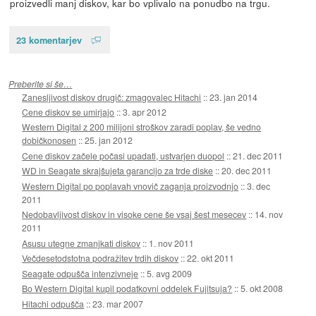
proizvedli manj diskov, kar bo vplivalo na ponudbo na trgu.
23 komentarjev
Preberite si še…
Zanesljivost diskov drugič: zmagovalec Hitachi
::
23. jan 2014
Cene diskov se umirjajo
::
3. apr 2012
Western Digital z 200 milijoni stroškov zaradi poplav, še vedno
dobičkonosen
::
25. jan 2012
Cene diskov začele počasi upadati, ustvarjen duopol
::
21. dec 2011
WD in Seagate skrajšujeta garancijo za trde diske
::
20. dec 2011
Western Digital po poplavah vnovič zaganja proizvodnjo
::
3. dec
2011
Nedobavljivost diskov in visoke cene še vsaj šest mesecev
::
14. nov
2011
Asusu utegne zmanjkati diskov
::
1. nov 2011
Večdesetodstotna podražitev trdih diskov
::
22. okt 2011
Seagate odpušča intenzivneje
::
5. avg 2009
Bo Western Digital kupil podatkovni oddelek Fujitsuja?
::
5. okt 2008
Hitachi odpušča
::
23. mar 2007