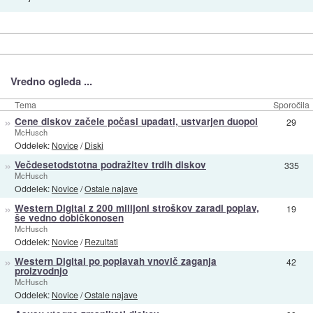
Vredno ogleda ...
Tema
Sporočila
»
Cene diskov začele počasi upadati, ustvarjen duopol
29
McHusch
Oddelek:
Novice
/
Diski
»
Večdesetodstotna podražitev trdih diskov
335
McHusch
Oddelek:
Novice
/
Ostale najave
»
Western Digital z 200 milijoni stroškov zaradi poplav,
19
še vedno dobičkonosen
McHusch
Oddelek:
Novice
/
Rezultati
»
Western Digital po poplavah vnovič zaganja
42
proizvodnjo
McHusch
Oddelek:
Novice
/
Ostale najave