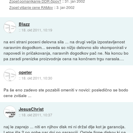
Zopet pomanjkanje DDR čipov?
::
31. jan 2002
Zopet višanje cene RAMov
::
3. jan 2002
Blazz
::
18. okt 2011, 10:19
na eni strani poceni delovna sila ... na drugi večja izpostavljenost
naravnim dogodkom... seveda so nižjo delovno silo vkomponirali v
napovedi in pričakovanja, naravnih dogodkov pač ne. Na koncu bo
pa zaradi prenizke proizvodnje cena na končnem trgu narasla....
opeter
::
18. okt 2011, 10:30
Pa še eno zadevo ste pozabili omeniti v novici: posledično se bodo
cene zvišale ...
JesusChrist
::
18. okt 2011, 10:37
naj le zaprejo ... niti en njihov disk mi ni držal dlje kot je garancija.
Letos šla 2 po gobe par dni po garanciji. Ostale firme diskov ki pa