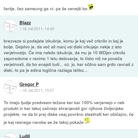
fantje, čez samsung ga ni. pa še cenejši bo
Blazz
::
18. okt 2011, 14:40
brezveze si podajate izkušnje, komu je kaj več crknilo in kaj je
bolje. Dejstvo je, da več ali manj vsi diski crkujejo nekje z isto
verjetnostjo. Če ima nekdo izkušnje, da mu je 10 WDjev crknilo
zaporedoma v recimo 1 letu delovanja, to čisto nič ne poveča
verjetnosti, da bo enajsti tudi... oz. jo, ker očitno sam grdo ravnaš z
diski, to pa je edina logična razlaga lahko...
Gregor P
::
18. okt 2011, 15:07
To imajo ljudje predvsem težave ker kar 100% verjamejo v nek
produkt in kar takoj začnejo shranjevati gor njihove življenjske
projekte, ne da bi prej diske vsaj površno stestiralli ker običajno, če
je kaj resnega narobe se že takoj pokaže
LuiIII