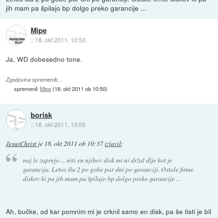
jih mam pa špilajo bp dolgo preko garancije ...
Mipe
::
18. okt 2011, 10:50
Ja, WD dobesedno tone.
Zgodovina sprememb…
spremenil:
Mipe
(
18. okt 2011 ob 10:50
)
borisk
::
18. okt 2011, 10:55
JesusChrist
je
18. okt 2011 ob 10:37
izjavil
:
naj le zaprejo ... niti en njihov disk mi ni držal dlje kot je
garancija. Letos šla 2 po gobe par dni po garanciji. Ostale firme
diskov ki pa jih mam pa špilajo bp dolgo preko garancije ...
Ah, bučke, od kar pomnim mi je crknil samo en disk, pa še tisti je bil