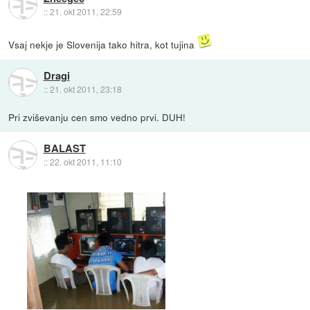
::
21. okt 2011, 22:59
Vsaj nekje je Slovenija tako hitra, kot tujina
Dragi
::
21. okt 2011, 23:18
Pri zviševanju cen smo vedno prvi. DUH!
BALAST
::
22. okt 2011, 11:10