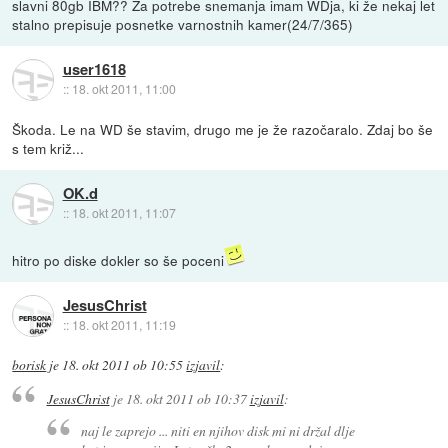
slavni 80gb IBM?? Za potrebe snemanja imam WDja, ki že nekaj let
stalno prepisuje posnetke varnostnih kamer(24/7/365)
user1618
::
18. okt 2011, 11:00
Škoda. Le na WD še stavim, drugo me je že razočaralo. Zdaj bo še
s tem križ...
OK.d
::
18. okt 2011, 11:07
hitro po diske dokler so še poceni
JesusChrist
::
18. okt 2011, 11:19
borisk
je
18. okt 2011 ob 10:55
izjavil
:
JesusChrist
je
18. okt 2011 ob 10:37
izjavil
:
naj le zaprejo ... niti en njihov disk mi ni držal dlje