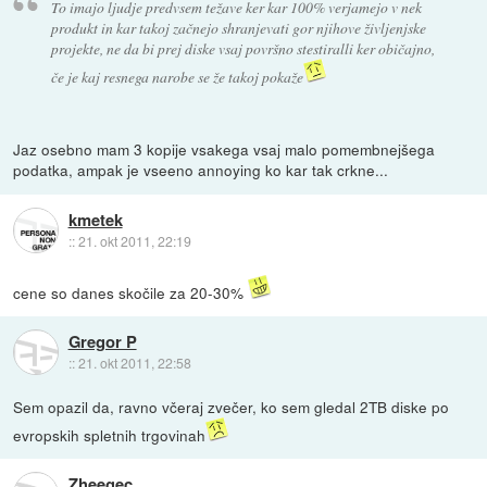
To imajo ljudje predvsem težave ker kar 100% verjamejo v nek
produkt in kar takoj začnejo shranjevati gor njihove življenjske
projekte, ne da bi prej diske vsaj površno stestiralli ker običajno,
če je kaj resnega narobe se že takoj pokaže
Jaz osebno mam 3 kopije vsakega vsaj malo pomembnejšega
podatka, ampak je vseeno annoying ko kar tak crkne...
kmetek
::
21. okt 2011, 22:19
cene so danes skočile za 20-30%
Gregor P
::
21. okt 2011, 22:58
Sem opazil da, ravno včeraj zvečer, ko sem gledal 2TB diske po
evropskih spletnih trgovinah
Zheegec