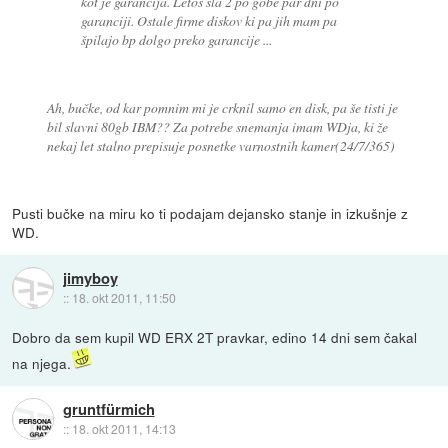
kot je garancija. Letos šla 2 po gobe par dni po
garanciji. Ostale firme diskov ki pa jih mam pa
špilajo bp dolgo preko garancije ...
Ah, bučke, od kar pomnim mi je crknil samo en disk, pa še tisti je
bil slavni 80gb IBM?? Za potrebe snemanja imam WDja, ki že
nekaj let stalno prepisuje posnetke varnostnih kamer(24/7/365)
Pusti bučke na miru ko ti podajam dejansko stanje in izkušnje z
WD.
jimyboy
::
18. okt 2011, 11:50
Dobro da sem kupil WD ERX 2T pravkar, edino 14 dni sem čakal
na njega.
gruntfürmich
::
18. okt 2011, 14:13