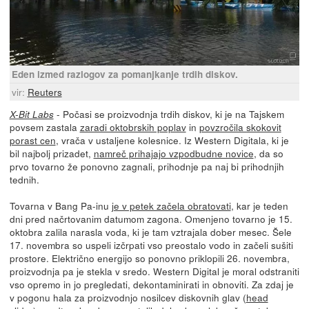
Eden izmed razlogov za pomanjkanje trdih diskov.
vir:
Reuters
- Počasi se proizvodnja trdih diskov, ki je na Tajskem
X-Bit Labs
povsem zastala
zaradi oktobrskih poplav
in
povzročila skokovit
porast cen
, vrača v ustaljene kolesnice. Iz Western Digitala, ki je
bil najbolj prizadet,
namreč prihajajo vzpodbudne novice
, da so
prvo tovarno že ponovno zagnali, prihodnje pa naj bi prihodnjih
tednih.
Tovarna v Bang Pa-inu
je v petek začela obratovati
, kar je teden
dni pred načrtovanim datumom zagona. Omenjeno tovarno je 15.
oktobra zalila narasla voda, ki je tam vztrajala dober mesec. Šele
17. novembra so uspeli izčrpati vso preostalo vodo in začeli sušiti
prostore. Električno energijo so ponovno priklopili 26. novembra,
proizvodnja pa je stekla v sredo. Western Digital je moral odstraniti
vso opremo in jo pregledati, dekontaminirati in obnoviti. Za zdaj je
v pogonu hala za proizvodnjo nosilcev diskovnih glav (
head