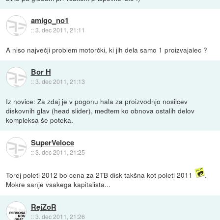
amigo_no1
::
3. dec 2011, 21:11
A niso največji problem motorčki, ki jih dela samo 1 proizvajalec ?
Bor H
::
3. dec 2011, 21:13
Iz novice: Za zdaj je v pogonu hala za proizvodnjo nosilcev
diskovnih glav (head slider), medtem ko obnova ostalih delov
kompleksa še poteka.
SuperVeloce
::
3. dec 2011, 21:25
Torej poleti 2012 bo cena za 2TB disk takšna kot poleti 2011
.
Mokre sanje vsakega kapitalista...
RejZoR
::
3. dec 2011, 21:26