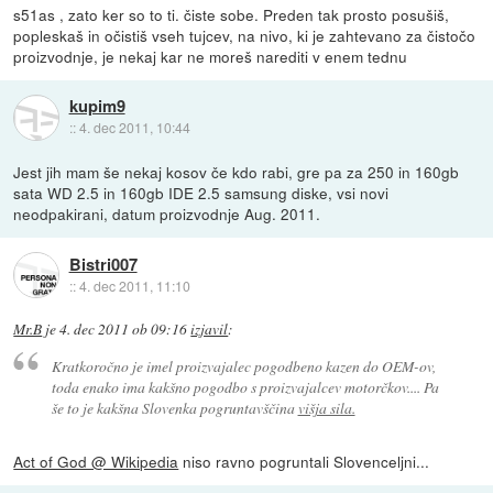
s51as , zato ker so to ti. čiste sobe. Preden tak prosto posušiš,
popleskaš in očistiš vseh tujcev, na nivo, ki je zahtevano za čistočo
proizvodnje, je nekaj kar ne moreš narediti v enem tednu
kupim9
::
4. dec 2011, 10:44
Jest jih mam še nekaj kosov če kdo rabi, gre pa za 250 in 160gb
sata WD 2.5 in 160gb IDE 2.5 samsung diske, vsi novi
neodpakirani, datum proizvodnje Aug. 2011.
Bistri007
::
4. dec 2011, 11:10
Mr.B
je
4. dec 2011 ob 09:16
izjavil
:
Kratkoročno je imel proizvajalec pogodbeno kazen do OEM-ov,
toda enako ima kakšno pogodbo s proizvajalcev motorčkov.... Pa
še to je kakšna Slovenka pogruntavščina
višja sila.
Act of God @ Wikipedia
niso ravno pogruntali Slovenceljni...