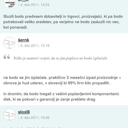
::
4. dec 2011, 14:54
Sluzili bodo predvsem dobavitelji in trgovci, proizvajalci, ki pa bodo
potrebovali veliko sredstev, pa verjetno ne bodo zasluzili nic vec,
kot ponavadi.
šernk
::
4. dec 2011, 15:16
Težko je namreč verjeti, da se jim poplave ne bodo izplačale.
ne bodo se jim izplačale. praktično 3 mesečni izpad proizvodnje +
obnova je hud udarec, v sloveniji bi 99% firm bilo propadlih.
in dvomim, da bodo tvegali z vašimi poplavljenimi komponentami.
disk, ki se pokvari v garanciji je zanje prekleto drag.
sloxl8
::
4. dec 2011, 16:36