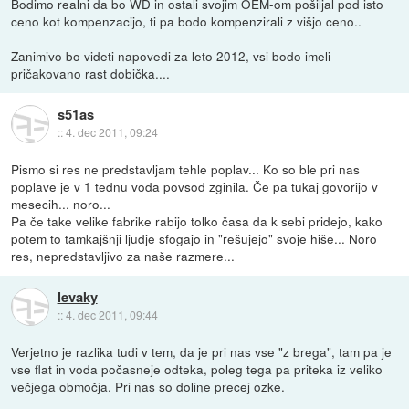
Bodimo realni da bo WD in ostali svojim OEM-om pošiljal pod isto
ceno kot kompenzacijo, ti pa bodo kompenzirali z višjo ceno..
Zanimivo bo videti napovedi za leto 2012, vsi bodo imeli
pričakovano rast dobička....
s51as
::
4. dec 2011, 09:24
Pismo si res ne predstavljam tehle poplav... Ko so ble pri nas
poplave je v 1 tednu voda povsod zginila. Če pa tukaj govorijo v
mesecih... noro...
Pa če take velike fabrike rabijo tolko časa da k sebi pridejo, kako
potem to tamkajšnji ljudje sfogajo in "rešujejo" svoje hiše... Noro
res, nepredstavljivo za naše razmere...
levaky
::
4. dec 2011, 09:44
Verjetno je razlika tudi v tem, da je pri nas vse "z brega", tam pa je
vse flat in voda počasneje odteka, poleg tega pa priteka iz veliko
večjega območja. Pri nas so doline precej ozke.