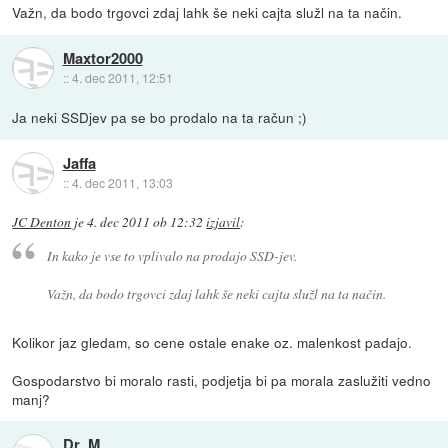
Važn, da bodo trgovci zdaj lahk še neki cajta služl na ta način.
Maxtor2000
::
4. dec 2011, 12:51
Ja neki SSDjev pa se bo prodalo na ta račun ;)
Jaffa
::
4. dec 2011, 13:03
JC Denton
je
4. dec 2011 ob 12:32
izjavil
:
In kako je vse to vplivalo na prodajo SSD-jev.
Važn, da bodo trgovci zdaj lahk še neki cajta služl na ta način.
Kolikor jaz gledam, so cene ostale enake oz. malenkost padajo.
Gospodarstvo bi moralo rasti, podjetja bi pa morala zaslužiti vedno
manj?
Dr_M