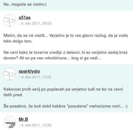
No, mogoče se motim:)
s51as
::
4. dec 2011, 09:53
Mislim, da se ne motiš... Verjetno je to res glavni razlog, da je voda
tako dolgo tam.
Ne vem kako te tovarne uredijo z delavci, ki so verjetno sedaj brez
domov? Ali so pa vse robotizirane... bog si ga vedi...
sparklyslo
::
4. dec 2011, 10:02
Kakovost prvih serij po poplavah pa verjetno tudi ne bo na ravni
tistih pred.
Še posebno, če boš dobil kakšne "posušene" mehanizme notri... :)
Mr.B
::
4. dec 2011, 10:34