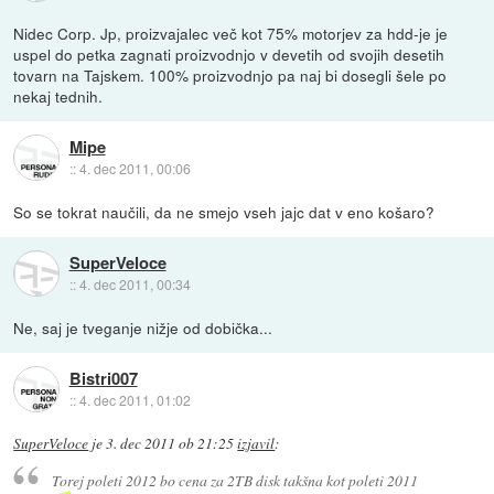
Nidec Corp. Jp, proizvajalec več kot 75% motorjev za hdd-je je
uspel do petka zagnati proizvodnjo v devetih od svojih desetih
tovarn na Tajskem. 100% proizvodnjo pa naj bi dosegli šele po
nekaj tednih.
Mipe
::
4. dec 2011, 00:06
So se tokrat naučili, da ne smejo vseh jajc dat v eno košaro?
SuperVeloce
::
4. dec 2011, 00:34
Ne, saj je tveganje nižje od dobička...
Bistri007
::
4. dec 2011, 01:02
SuperVeloce
je
3. dec 2011 ob 21:25
izjavil
:
Torej poleti 2012 bo cena za 2TB disk takšna kot poleti 2011