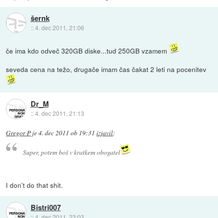
šernk
::
4. dec 2011, 21:06
če ima kdo odveč 320GB diske...tud 250GB vzamem
seveda cena na težo, drugače imam čas čakat 2 leti na pocenitev
Dr_M
::
4. dec 2011, 21:13
Gregor P
je
4. dec 2011 ob 19:31
izjavil
:
Super, potem boš v kratkem obogatel
I don't do that shit.
Bistri007
::
4. dec 2011, 23:03