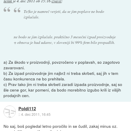
šernk
je
4. dec 2011 ob 15:16
izjavil
:
Težko je namreč verjeti, da se jim poplave ne bodo
izplačale.
ne bodo se jim izplačale. praktično 3 mesečni izpad proizvodnje
+ obnova je hud udarec, v sloveniji bi 99% firm bilo propadlih.
a) Za škodo v proizvodnji, povzročeno v poplavah, so zagotovo
zavarovani.
b) Za izpad proizvodnje jim najbrž ni treba skrbeti, saj jih v tem
času konkurenca ne bo prehitela.
c) Prav tako jim ni treba skrbeti zaradi izpada proizvodnje, saj so
šle cene gor, kar pomeni, da bodo morebitno izgubo krili iz višjih
prodajnih cen.
Poldi112
::
4. dec 2011, 16:45
No saj, boš pogledal letno poročilo in se čudil, zakaj minus oz.