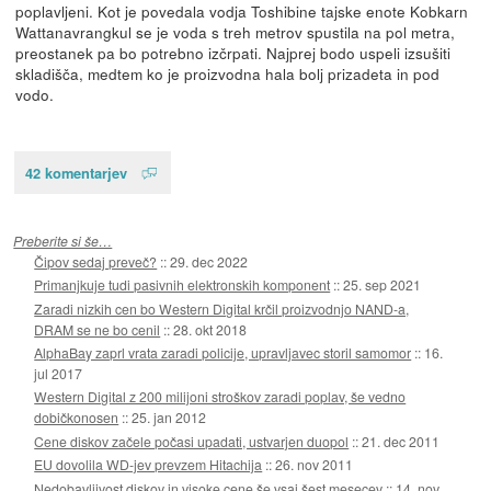
poplavljeni. Kot je povedala vodja Toshibine tajske enote Kobkarn
Wattanavrangkul se je voda s treh metrov spustila na pol metra,
preostanek pa bo potrebno izčrpati. Najprej bodo uspeli izsušiti
skladišča, medtem ko je proizvodna hala bolj prizadeta in pod
vodo.
42 komentarjev
Preberite si še…
Čipov sedaj preveč?
::
29. dec 2022
Primanjkuje tudi pasivnih elektronskih komponent
::
25. sep 2021
Zaradi nizkih cen bo Western Digital krčil proizvodnjo NAND-a,
DRAM se ne bo cenil
::
28. okt 2018
AlphaBay zaprl vrata zaradi policije, upravljavec storil samomor
::
16.
jul 2017
Western Digital z 200 milijoni stroškov zaradi poplav, še vedno
dobičkonosen
::
25. jan 2012
Cene diskov začele počasi upadati, ustvarjen duopol
::
21. dec 2011
EU dovolila WD-jev prevzem Hitachija
::
26. nov 2011
Nedobavljivost diskov in visoke cene še vsaj šest mesecev
::
14. nov