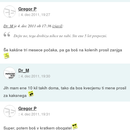
Gregor P
::
4. dec 2011, 19:27
Dr_M
je
4. dec 2011 ob 17:36
izjavil
:
Dejte no, tega drobiza nihce ne rabi. Ste ene 5 let prepozni.
Še kakšne tri mesece počaka, pa ga boš na kolenih prosil zanjga
Dr_M
::
4. dec 2011, 19:30
Jih mam ene 10 kil takih doma, tako da bos kvecjemu ti mene prosil
za kaksnega
Gregor P
::
4. dec 2011, 19:31
Super, potem boš v kratkem obogatel