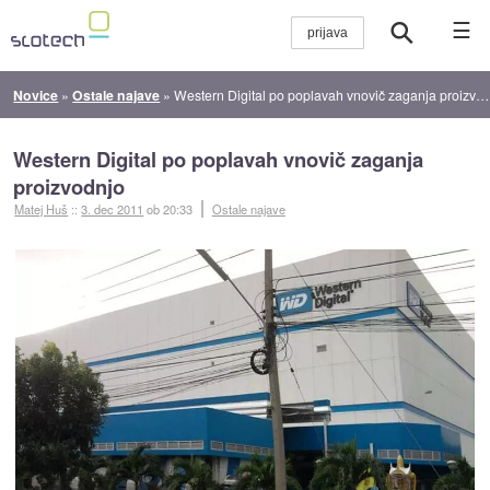
☰
Novice
»
Ostale najave
»
Western Digital po poplavah vnovič zaganja proizvodnjo
Western Digital po poplavah vnovič zaganja
proizvodnjo
Matej Huš
::
3. dec 2011
ob 20:33
Ostale najave