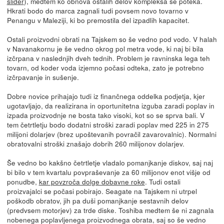
slider
), medtem ko obnova ostalih delov kompleksa še poteka.
Hkrati bodo do marca zagnali tudi povsem novo tovarno v
Penangu v Maleziji, ki bo premostila del izpadlih kapacitet.
Ostali proizvodni obrati na Tajskem so še vedno pod vodo. V halah
v Navanakornu je še vedno okrog pol metra vode, ki naj bi bila
izčrpana v naslednjih dveh tednih. Problem je ravninska lega teh
tovarn, od koder voda izjemno počasi odteka, zato je potrebno
izčrpavanje in sušenje.
Dobre novice prihajajo tudi iz finančnega oddelka podjetja, kjer
ugotavljajo, da realizirana in oportunitetna izguba zaradi poplav in
izpada proizvodnje ne bosta tako visoki, kot so se sprva bali. V
tem četrtletju bodo dodatni stroški zaradi poplav med 225 in 275
milijoni dolarjev (brez upoštevanih povračil zavarovalnic). Normalni
obratovalni stroški znašajo dobrih 260 milijonov dolarjev.
Še vedno bo kakšno četrtletje vladalo pomanjkanje diskov, saj naj
bi bilo v tem kvartalu povpraševanje za 60 milijonov enot višje od
ponudbe,
kar povzroča dolge dobavne roke
. Tudi ostali
proizvajalci se počasi pobirajo. Seagate na Tajskem ni utrpel
poškodb obratov, jih pa duši pomanjkanje sestavnih delov
(predvsem motorjev) za trde diske. Toshiba medtem še ni zagnala
nobenega poplavljenega proizvodnega obrata, saj so še vedno