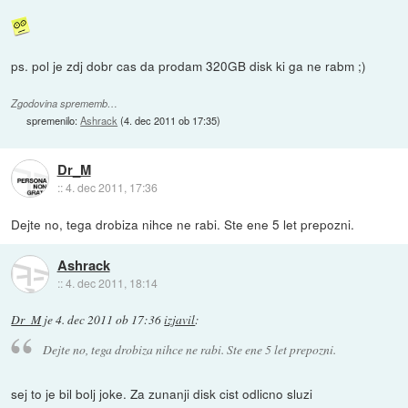
ps. pol je zdj dobr cas da prodam 320GB disk ki ga ne rabm ;)
Zgodovina sprememb…
spremenilo:
Ashrack
(
4. dec 2011 ob 17:35
)
Dr_M
::
4. dec 2011, 17:36
Dejte no, tega drobiza nihce ne rabi. Ste ene 5 let prepozni.
Ashrack
::
4. dec 2011, 18:14
Dr_M
je
4. dec 2011 ob 17:36
izjavil
:
Dejte no, tega drobiza nihce ne rabi. Ste ene 5 let prepozni.
sej to je bil bolj joke. Za zunanji disk cist odlicno sluzi