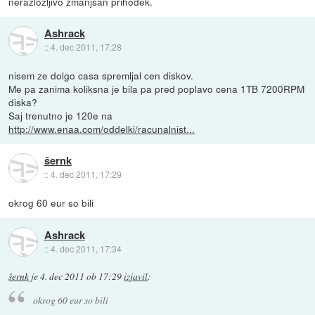
nerazložljivo zmanjšan prihodek.
Ashrack
::
4. dec 2011, 17:28
nisem ze dolgo casa spremljal cen diskov.
Me pa zanima koliksna je bila pa pred poplavo cena 1TB 7200RPM
diska?
Saj trenutno je 120e na
http://www.enaa.com/oddelki/racunalnist...
šernk
::
4. dec 2011, 17:29
okrog 60 eur so bili
Ashrack
::
4. dec 2011, 17:34
šernk
je
4. dec 2011 ob 17:29
izjavil
:
okrog 60 eur so bili