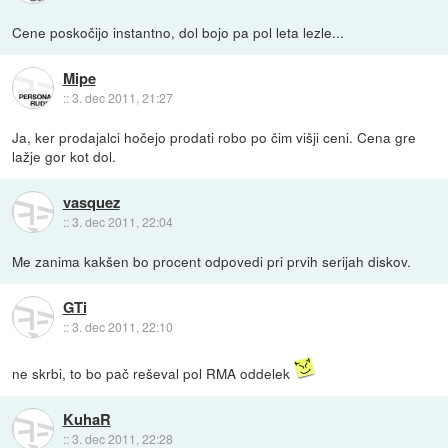
Cene poskočijo instantno, dol bojo pa pol leta lezle...
Mipe
::
3. dec 2011, 21:27
Ja, ker prodajalci hočejo prodati robo po čim višji ceni. Cena gre
lažje gor kot dol.
vasquez
::
3. dec 2011, 22:04
Me zanima kakšen bo procent odpovedi pri prvih serijah diskov.
GTi
::
3. dec 2011, 22:10
ne skrbi, to bo pač reševal pol RMA oddelek
KuhaR
::
3. dec 2011, 22:28