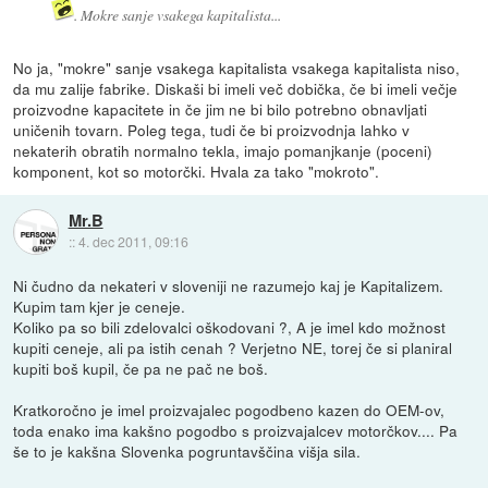
. Mokre sanje vsakega kapitalista...
No ja, "mokre" sanje vsakega kapitalista vsakega kapitalista niso,
da mu zalije fabrike. Diskaši bi imeli več dobička, če bi imeli večje
proizvodne kapacitete in če jim ne bi bilo potrebno obnavljati
uničenih tovarn. Poleg tega, tudi če bi proizvodnja lahko v
nekaterih obratih normalno tekla, imajo pomanjkanje (poceni)
komponent, kot so motorčki. Hvala za tako "mokroto".
Mr.B
::
4. dec 2011, 09:16
Ni čudno da nekateri v sloveniji ne razumejo kaj je Kapitalizem.
Kupim tam kjer je ceneje.
Koliko pa so bili zdelovalci oškodovani ?, A je imel kdo možnost
kupiti ceneje, ali pa istih cenah ? Verjetno NE, torej če si planiral
kupiti boš kupil, če pa ne pač ne boš.
Kratkoročno je imel proizvajalec pogodbeno kazen do OEM-ov,
toda enako ima kakšno pogodbo s proizvajalcev motorčkov.... Pa
še to je kakšna Slovenka pogruntavščina višja sila.