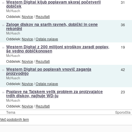
»
Western Digital kljub poplavam skoraj početveril
31
dobiček
McHusch
Oddelek:
Novice
/
Rezultati
»
Zaloge diskov na starih ravneh, dobički in cene
36
rekordni
McHusch
Oddelek:
Novice
/
Ostale najave
»
Western Digital z 200 milijoni stroškov zaradi poplav,
19
še vedno dobičkonosen
McHusch
Oddelek:
Novice
/
Rezultati
»
Western Digital po poplavah vnovič zaganja
42
proizvodnjo
McHusch
Oddelek:
Novice
/
Ostale najave
»
Poplave na Tajskem velik problem za proizvajalce
23
trdih diskov, najhuje WD-ju
McHusch
Oddelek:
Novice
/
Rezultati
Tema
Sporočila
Več podobnih tem