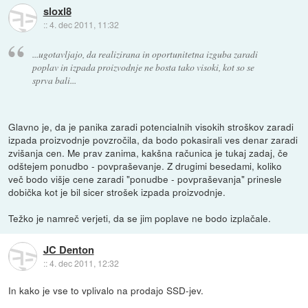
sloxl8
::
4. dec 2011, 11:32
...ugotavljajo, da realizirana in oportunitetna izguba zaradi
poplav in izpada proizvodnje ne bosta tako visoki, kot so se
sprva bali...
Glavno je, da je panika zaradi potencialnih visokih stroškov zaradi
izpada proizvodnje povzročila, da bodo pokasirali ves denar zaradi
zvišanja cen. Me prav zanima, kakšna računica je tukaj zadaj, če
odštejem ponudbo - povpraševanje. Z drugimi besedami, koliko
več bodo višje cene zaradi "ponudbe - povpraševanja" prinesle
dobička kot je bil sicer strošek izpada proizvodnje.
Težko je namreč verjeti, da se jim poplave ne bodo izplačale.
JC Denton
::
4. dec 2011, 12:32
In kako je vse to vplivalo na prodajo SSD-jev.