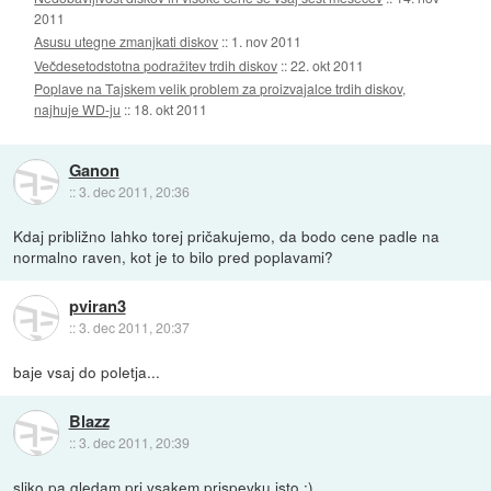
2011
Asusu utegne zmanjkati diskov
::
1. nov 2011
Večdesetodstotna podražitev trdih diskov
::
22. okt 2011
Poplave na Tajskem velik problem za proizvajalce trdih diskov,
najhuje WD-ju
::
18. okt 2011
Ganon
::
3. dec 2011, 20:36
Kdaj približno lahko torej pričakujemo, da bodo cene padle na
normalno raven, kot je to bilo pred poplavami?
pviran3
::
3. dec 2011, 20:37
baje vsaj do poletja...
Blazz
::
3. dec 2011, 20:39
sliko pa gledam pri vsakem prispevku isto :)