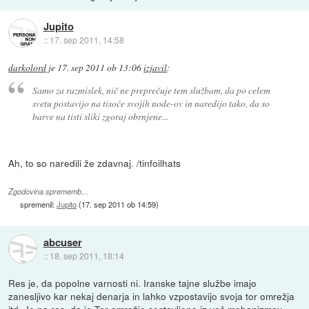
Jupito
::
17. sep 2011, 14:58
darkolord
je
17. sep 2011 ob 13:06
izjavil
:
Samo za razmislek, nič ne preprečuje tem službam, da po celem
svetu postavijo na tisoče svojih node-ov in naredijo tako, da so
barve na tisti sliki zgoraj obrnjene...
Ah, to so naredili že zdavnaj. /tinfoilhats
Zgodovina sprememb…
spremenil:
Jupito
(
17. sep 2011 ob 14:59
)
abcuser
::
18. sep 2011, 18:14
Res je, da popolne varnosti ni. Iranske tajne službe imajo
zanesljivo kar nekaj denarja in lahko vzpostavijo svoja tor omrežja