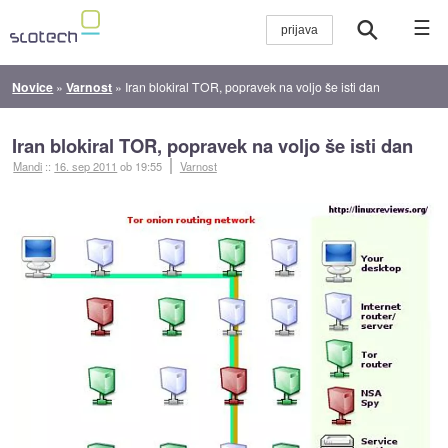
☰
Novice
»
Varnost
»
Iran blokiral TOR, popravek na voljo še isti dan
Iran blokiral TOR, popravek na voljo še isti dan
Mandi
::
16. sep 2011
ob 19:55
Varnost