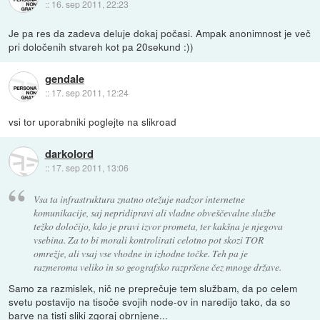
::
16. sep 2011, 22:23
Je pa res da zadeva deluje dokaj počasi. Ampak anonimnost je več
pri določenih stvareh kot pa 20sekund :))
gendale
::
17. sep 2011, 12:24
vsi tor uporabniki poglejte na slikroad
darkolord
::
17. sep 2011, 13:06
Vsa ta infrastruktura znatno otežuje nadzor internetne
komunikacije, saj nepridipravi ali vladne obveščevalne službe
težko določijo, kdo je pravi izvor prometa, ter kakšna je njegova
vsebina. Za to bi morali kontrolirati celotno pot skozi TOR
omrežje, ali vsaj vse vhodne in izhodne točke. Teh pa je
razmeroma veliko in so geografsko razpršene čez mnoge države.
Samo za razmislek, nič ne preprečuje tem službam, da po celem
svetu postavijo na tisoče svojih node-ov in naredijo tako, da so
barve na tisti sliki zgoraj obrnjene...