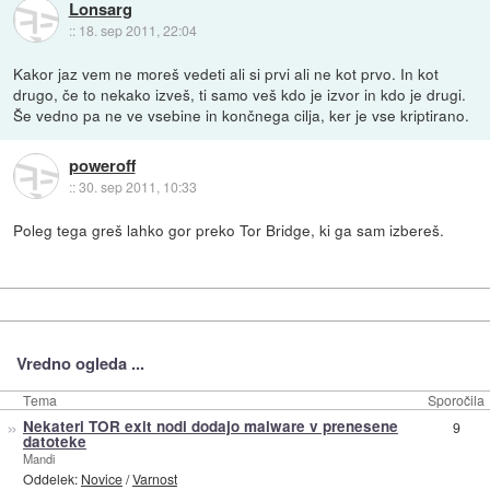
Lonsarg
::
18. sep 2011, 22:04
Kakor jaz vem ne moreš vedeti ali si prvi ali ne kot prvo. In kot
drugo, če to nekako izveš, ti samo veš kdo je izvor in kdo je drugi.
Še vedno pa ne ve vsebine in končnega cilja, ker je vse kriptirano.
poweroff
::
30. sep 2011, 10:33
Poleg tega greš lahko gor preko Tor Bridge, ki ga sam izbereš.
Vredno ogleda ...
Tema
Sporočila
»
Nekateri TOR exit nodi dodajo malware v prenesene
9
datoteke
Mandi
Oddelek:
Novice
/
Varnost