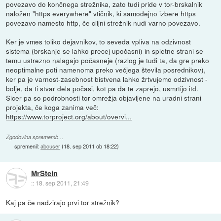
povezavo do končnega strežnika, zato tudi pride v tor-brskalnik
naložen "https everywhere" vtičnik, ki samodejno izbere https
povezavo namesto http, če ciljni strežnik nudi varno povezavo.
Ker je vmes toliko dejavnikov, to seveda vpliva na odzivnost
sistema (brskanje se lahko precej upočasni) in spletne strani se
temu ustrezno nalagajo počasneje (razlog je tudi ta, da gre preko
neoptimalne poti namenoma preko večjega števila posrednikov),
ker pa je varnost-zasebnost bistvena lahko žrtvujemo odzivnost -
bolje, da ti stvar dela počasi, kot pa da te zaprejo, usmrtijo itd.
Sicer pa so podrobnosti tor omrežja objavljene na uradni strani
projekta, če koga zanima več:
https://www.torproject.org/about/overvi...
Zgodovina sprememb…
spremenil:
abcuser
(
18. sep 2011 ob 18:22
)
MrStein
::
18. sep 2011, 21:49
Kaj pa če nadzirajo prvi tor strežnik?