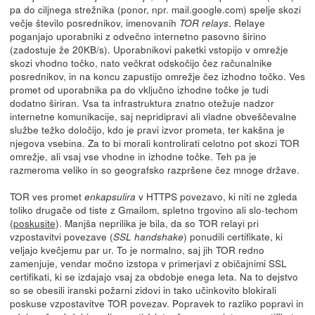
pa do ciljnega strežnika (ponor, npr. mail.google.com) spelje skozi
večje število posrednikov, imenovanih
. Relaye
TOR relays
poganjajo uporabniki z odvečno internetno pasovno širino
(zadostuje že 20KB/s). Uporabnikovi paketki vstopijo v omrežje
skozi vhodno točko, nato večkrat odskočijo čez računalnike
posrednikov, in na koncu zapustijo omrežje čez izhodno točko. Ves
promet od uporabnika pa do vključno izhodne točke je tudi
dodatno širiran. Vsa ta infrastruktura znatno otežuje nadzor
internetne komunikacije, saj nepridipravi ali vladne obveščevalne
službe težko določijo, kdo je pravi izvor prometa, ter kakšna je
njegova vsebina. Za to bi morali kontrolirati celotno pot skozi TOR
omrežje, ali vsaj vse vhodne in izhodne točke. Teh pa je
razmeroma veliko in so geografsko razpršene čez mnoge države.
TOR ves promet
v HTTPS povezavo, ki niti ne zgleda
enkapsulira
toliko drugače od tiste z Gmailom, spletno trgovino ali slo-techom
(
poskusite
). Manjša neprilika je bila, da so TOR relayi pri
vzpostavitvi povezave (
) ponudili certifikate, ki
SSL handshake
veljajo kvečjemu par ur. To je normalno, saj jih TOR redno
zamenjuje, vendar močno izstopa v primerjavi z običajnimi SSL
certifikati, ki se izdajajo vsaj za obdobje enega leta. Na to dejstvo
so se obesili iranski požarni zidovi in tako učinkovito blokirali
poskuse vzpostavitve TOR povezav. Popravek to razliko popravi in