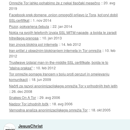
Omrežje Tor lahko pohabimo že z nekaj tisočaki mesečno
::
20. avg
2019
Facebook prek domene .onion omogočil prijavo iz Tora, kot prvi dobil
SSL-certifikat
::
1. nov 2014
Pozor, pokvarjena čebula
::
22. jan 2014
Nokia na svojih telefonih izvaja SSL MITM napade, a bojda le zaradi
hitrejšega prenosa
::
10. jan 2013
Iran znova blokira pol interneta
::
14. feb 2012
Iran pričel z obsežnim blokiranjem interneta in Tor omrežja
::
10. feb
2012
Trustwave izdajal man-in-the-middle SSL certifikate, bojda je to
"stalna praksa"
::
10. feb 2012
Tor omrežje pomaga Irancem v boju proti cenzuri in omejevanju
komunikacij
::
18. jun 2009
Načrti za razvoj anonimizacijskega omrežja Tor v prihodnjih treh letih
::
26. dec 2008
Snakes On A Tor
::
29. avg 2006
Nadzor Tor izhodnih točk
::
18. avg 2006
Varnostna analiza anonimizacijskega omrežja Tor
::
18. okt 2005
JesusChrist