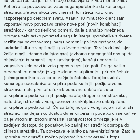
itd. Je pa res, da je Tor omrežje sestavljeno iz več mehanizmov.
Kot prvo se povezava od začetnega uporabnika do končnega
strežnika preteče skozi več vmesnih tor strežnikov, ki so
razporejeni po celotnem svetu. Vsakih 10 minut tor-klient sam
vzpostavi novo povezavo preko nove poti (novih kombinacij
strežnikov - kar posledično pomeni, da je z analizo mrežnega
prometa zelo težko povezati enega in istega uporabnika z dvema
različnima povezavama), sam uporabnik pa ima možnost, da
kadarkoli klikne v aplikaciji in to izvede ročno. Torej v državi, kjer
želijo omejiti dostop do informacij (oziroma onemogočiti dostop do
objavljanja informacij - npr. novinarjem), končni uporabnik
zanesljivo zelo pazi in zelo pogosto menjuje poti. Druga velika
prednost tor omrežja je vgnezdeno enkriptiranje - princip čebule
(mimogrede ikona za tor omrežje je čebula). Torej brskalnik
končnega uporabnika enkriptira podatke in jih pošlje prvemu
strežniku, nato prvi tor strežnik ponovno enkriptira že en
enkriptirane podatke in jih pošlje naprej drugemu tor strežniku,
nato drugi strežnik v verigi ponovno enkritptira že enkritpirano-
enkriptirane podatke itd. Če se torej nekje v verigi pojavi vohunski
strežnik, ima dejansko dostop do enkritpiranih podatkov, vse kar ve
pa je vhodni in izhodni strežnik. Ranljivost tor omrežja je le v
zadnjem dostopu do podatkov, ko zadnji tor strežnik dostopa do
ciljnega strežnika. Ta povezava je lahko pa ne-enkritpirana! Zato je
uporaba tor omrežja močno priporočljiva v povezavi s https