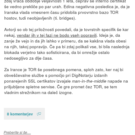
zdaj vrača obdobje veljavnosti 1 leta, čeprav se interno certifikat
še vedno prekliče po par urah. Edina negativna posledica je, da je
Iranska vlada vmesnem času pridobila prvovrstno bazo TOR
hostov, tudi neobjavljenih (ti. bridges).
Avtorji so ob tej priložnosti povedali, da je tovrstnih specifik še kar
nekaj,
vendar jih v tej fazi ne bodo vseh popravili
. Ideja je, da
zanje že vejo in da jih lahko v primeru, da se kakšna vlada obesi
na njih, takoj popravijo. Če pa bi zdaj polikali vse, bi bila naslednja
blokada verjetno tako sofisticirana, da bi omrežje ostalo
nedosegljivo za dlje časa.
Za Irance je TOR še posebnega pomena, sploh zato, ker naj bi
obveščevalne službe s pomočjo pri DigiNotarju izdanih
ponarejenih SSL certikatov izvajale
napade na
man-in-the-middle
priljubljene spletne servise. Če gre promet čez TOR, se tem
vladnim strežnikom na daleč izogne.
8 komentarjev
Preberite si še…