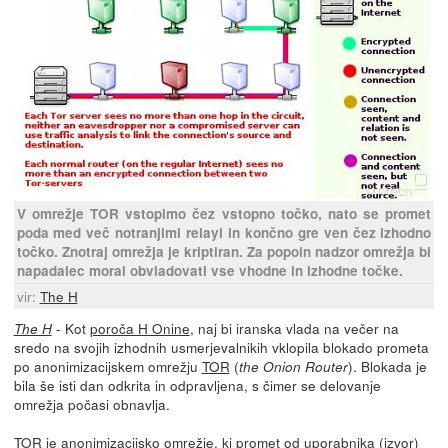
V omrežje TOR vstopimo čez vstopno točko, nato se promet
poda med več notranjimi relayi in končno gre ven čez izhodno
točko. Znotraj omrežja je kriptiran. Za popoln nadzor omrežja bi
napadalec moral obvladovati vse vhodne in izhodne točke.
vir:
The H
- Kot
poroča H Onine
, naj bi iranska vlada na večer na
The H
sredo na svojih izhodnih usmerjevalnikih vklopila blokado prometa
po anonimizacijskem omrežju
TOR
(
). Blokada je
the Onion Router
bila še isti dan odkrita in odpravljena, s čimer se delovanje
omrežja počasi obnavlja.
TOR je anonimizacijsko omrežje, ki promet od uporabnika (izvor)