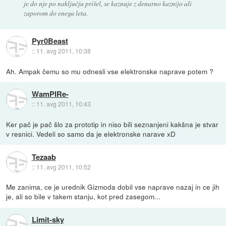
je do nje po naključju prišel, se kaznuje z denarno kaznijo ali
zaporom do enega leta.
Pyr0Beast
::
11. avg 2011, 10:38
Ah. Ampak čemu so mu odnesli vse elektronske naprave potem ?
WamPIRe-
::
11. avg 2011, 10:43
Ker pač je pač šlo za prototip in niso bili seznanjeni kakšna je stvar
v resnici. Vedeli so samo da je elektronske narave xD
Tezaab
::
11. avg 2011, 10:52
Me zanima, ce je urednik Gizmoda dobil vse naprave nazaj in ce jih
je, ali so bile v takem stanju, kot pred zasegom...
Limit-sky