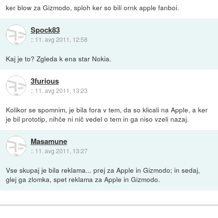
ker blow za Gizmodo, sploh ker so bili ornk apple fanboi.
Spock83
::
11. avg 2011, 12:58
Kaj je to? Zgleda k ena star Nokia.
3furious
::
11. avg 2011, 13:23
Kolikor se spomnim, je bila fora v tem, da so klicali na Apple, a ker
je bil prototip, nihče ni nič vedel o tem in ga niso vzeli nazaj.
Masamune
::
11. avg 2011, 13:27
Vse skupaj je bila reklama... prej za Apple in Gizmodo; in sedaj,
glej ga zlomka, spet reklama za Apple in Gizmodo.