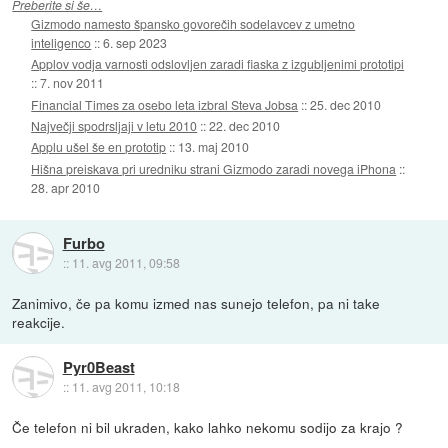
Preberite si še…
Gizmodo namesto špansko govorečih sodelavcev z umetno
inteligenco
::
6. sep 2023
Applov vodja varnosti odslovljen zaradi fiaska z izgubljenimi prototipi
::
7. nov 2011
Financial Times za osebo leta izbral Steva Jobsa
::
25. dec 2010
Največji spodrsljaji v letu 2010
::
22. dec 2010
Applu ušel še en prototip
::
13. maj 2010
Hišna preiskava pri uredniku strani Gizmodo zaradi novega iPhona
::
28. apr 2010
Furbo
::
11. avg 2011, 09:58
Zanimivo, če pa komu izmed nas sunejo telefon, pa ni take
reakcije.
Pyr0Beast
::
11. avg 2011, 10:18
Če telefon ni bil ukraden, kako lahko nekomu sodijo za krajo ?