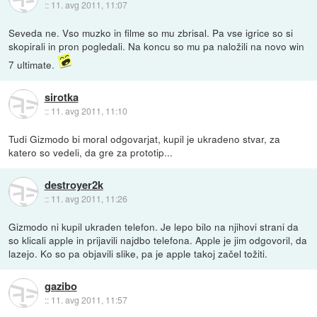
::
11. avg 2011, 11:07
Seveda ne. Vso muzko in filme so mu zbrisal. Pa vse igrice so si
skopirali in pron pogledali. Na koncu so mu pa naložili na novo win
7 ultimate.
sirotka
::
11. avg 2011, 11:10
Tudi Gizmodo bi moral odgovarjat, kupil je ukradeno stvar, za
katero so vedeli, da gre za prototip...
destroyer2k
::
11. avg 2011, 11:26
Gizmodo ni kupil ukraden telefon. Je lepo bilo na njihovi strani da
so klicali apple in prijavili najdbo telefona. Apple je jim odgovoril, da
lazejo. Ko so pa objavili slike, pa je apple takoj začel tožiti.
gazibo
::
11. avg 2011, 11:57