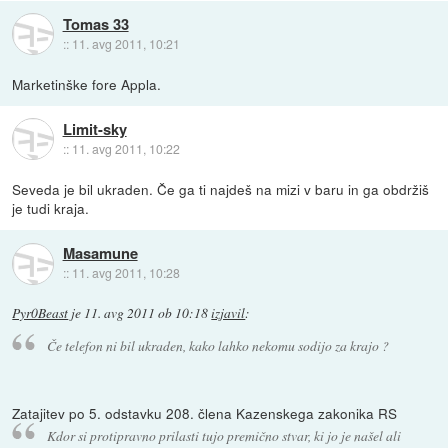
Tomas 33
::
11. avg 2011, 10:21
Marketinške fore Appla.
Limit-sky
::
11. avg 2011, 10:22
Seveda je bil ukraden. Če ga ti najdeš na mizi v baru in ga obdržiš
je tudi kraja.
Masamune
::
11. avg 2011, 10:28
Pyr0Beast
je
11. avg 2011 ob 10:18
izjavil
:
Če telefon ni bil ukraden, kako lahko nekomu sodijo za krajo ?
Zatajitev po 5. odstavku 208. člena Kazenskega zakonika RS
Kdor si protipravno prilasti tujo premično stvar, ki jo je našel ali