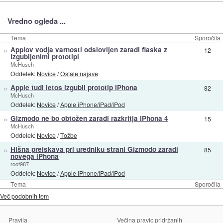
Vredno ogleda ...
Tema
Sporočila
»
Applov vodja varnosti odslovljen zaradi fiaska z
12
izgubljenimi prototipi
McHusch
Oddelek:
Novice
/
Ostale najave
»
Apple tudi letos izgubil prototip iPhona
82
McHusch
Oddelek:
Novice
/
Apple iPhone/iPad/iPod
»
Gizmodo ne bo obtožen zaradi razkritja iPhona 4
15
McHusch
Oddelek:
Novice
/
Tožbe
»
Hišna preiskava pri uredniku strani Gizmodo zaradi
85
novega iPhona
root987
Oddelek:
Novice
/
Apple iPhone/iPad/iPod
Tema
Sporočila
Več podobnih tem
Pravila
Večina pravic pridržanih