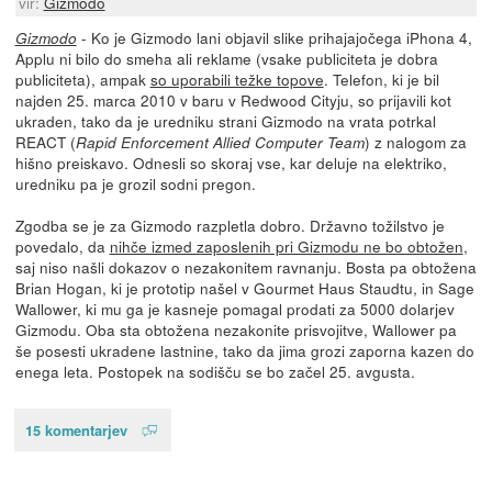
vir:
Gizmodo
- Ko je Gizmodo lani objavil slike prihajajočega iPhona 4,
Gizmodo
Applu ni bilo do smeha ali reklame (vsake publiciteta je dobra
publiciteta), ampak
so uporabili težke topove
. Telefon, ki je bil
najden 25. marca 2010 v baru v Redwood Cityju, so prijavili kot
ukraden, tako da je uredniku strani Gizmodo na vrata potrkal
REACT (
) z nalogom za
Rapid Enforcement Allied Computer Team
hišno preiskavo. Odnesli so skoraj vse, kar deluje na elektriko,
uredniku pa je grozil sodni pregon.
Zgodba se je za Gizmodo razpletla dobro. Državno tožilstvo je
povedalo, da
nihče izmed zaposlenih pri Gizmodu ne bo obtožen
,
saj niso našli dokazov o nezakonitem ravnanju. Bosta pa obtožena
Brian Hogan, ki je prototip našel v Gourmet Haus Staudtu, in Sage
Wallower, ki mu ga je kasneje pomagal prodati za 5000 dolarjev
Gizmodu. Oba sta obtožena nezakonite prisvojitve, Wallower pa
še posesti ukradene lastnine, tako da jima grozi zaporna kazen do
enega leta. Postopek na sodišču se bo začel 25. avgusta.
15 komentarjev