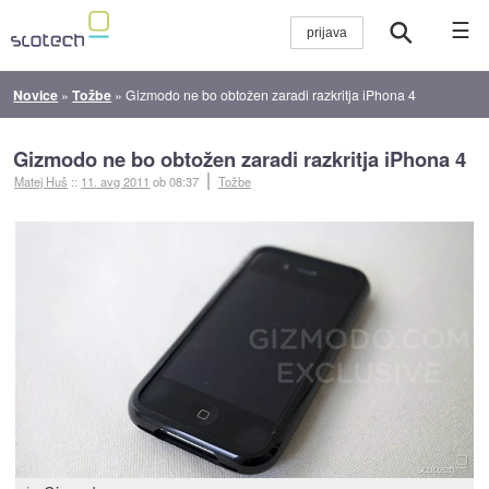
☰
Novice
»
Tožbe
»
Gizmodo ne bo obtožen zaradi razkritja iPhona 4
Gizmodo ne bo obtožen zaradi razkritja iPhona 4
Matej Huš
::
11. avg 2011
ob 08:37
Tožbe