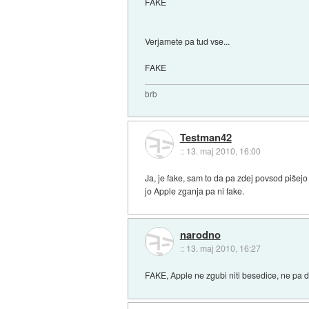
FAKE
Verjamete pa tud vse...
FAKE
brb
Testman42
::
13. maj 2010, 16:00
Ja, je fake, sam to da pa zdej povsod pišejo o
jo Apple zganja pa ni fake.
narodno
::
13. maj 2010, 16:27
FAKE, Apple ne zgubi niti besedice, ne pa d