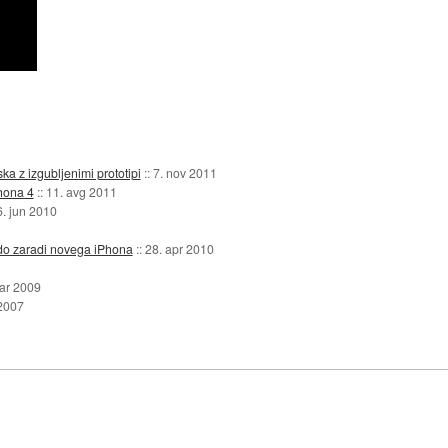
ka z izgubljenimi prototipi
::
7. nov 2011
hona 4
::
11. avg 2011
. jun 2010
odo zaradi novega iPhona
::
28. apr 2010
ar 2009
 2007