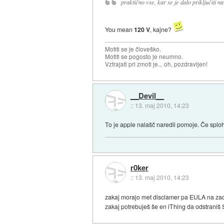
praktično vse, kar se je dalo priključiti n
You mean
120 V
, kajne?
Motiti se je človeško.
Motiti se pogosto je neumno.
Vztrajati pri zmoti je... oh, pozdravljen!
__Devil__
::
13. maj 2010, 14:23
To je apple nalašč naredil pomoje. Če sploh
r0ker
::
13. maj 2010, 14:23
zakaj morajo met disclamer pa EULA na zadn
zakaj potrebuješ še en iThing da odstraniš