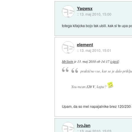
Yaqwsx
::
13. maj 2010, 15:00
totega kitajcka bojo tak ubili. kak si te upa 
element
::
13. maj 2010, 15:01
MrStein
je
13. maj 2010 ob 14:17
izjavil
:
praktično vse, kar se je dalo priklj
You mean
120 V
, kajne?
Upam, da so mel napajalnike brez 120/230 s
IvoJan
::
13. maj 2010, 15:03