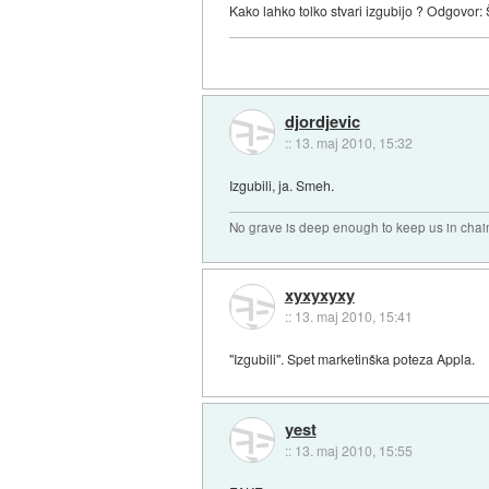
Kako lahko tolko stvari izgubijo ? Odgovor:
djordjevic
::
13. maj 2010, 15:32
Izgubili, ja. Smeh.
No grave is deep enough to keep us in chai
xyxyxyxy
::
13. maj 2010, 15:41
"Izgubili". Spet marketinška poteza Appla.
yest
::
13. maj 2010, 15:55