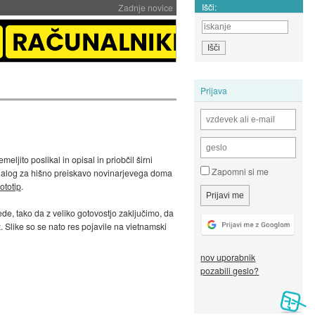
Išči:
Zadnje novice
Prijava
jito poslikal in opisal in priobčil širni
Zapomni si me
bil nalog za hišno preiskavo novinarjevega doma
ototip
.
de, tako da z veliko gotovostjo zaključimo, da
 Slike so se nato res pojavile na vietnamski
nov uporabnik
pozabili geslo?