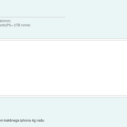
 360mm|
ardo|P5+ 2TB nvme|
 bom kakšnega iphona 4g našu