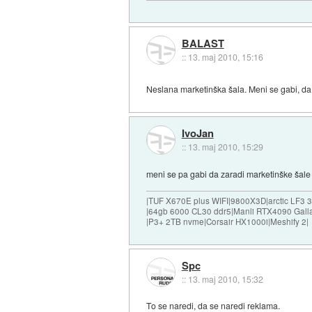
BALAST
::
13. maj 2010, 15:16
Neslana marketinška šala. Meni se gabi, da
IvoJan
::
13. maj 2010, 15:29
meni se pa gabi da zaradi marketinške šale se
|TUF X670E plus WIFI|9800X3D|arctic LF3
|64gb 6000 CL30 ddr5|Manli RTX4090 Gall
|P3+ 2TB nvme|Corsair HX1000i|Meshify 2|
Spc
::
13. maj 2010, 15:32
To se naredi, da se naredi reklama.