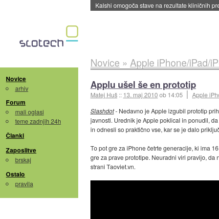
Sandisk že prodal več kot polovico SSD-jev za 
Novice
»
Apple iPhone/iPad/i
Novice
Applu ušel še en prototip
arhiv
Matej Huš
::
13. maj 2010
ob 14:05
Apple iPh
Forum
Slashdot
- Nedavno je Apple izgubil prototip prih
mali oglasi
javnosti. Urednik je Apple poklical in ponudil, d
teme zadnjih 24h
in odnesli so praktično vse, kar se je dalo priklju
Članki
To pot gre za iPhone četrte generacije, ki ima 1
Zaposlitve
gre za prave prototipe. Neuradni viri pravijo, d
brskaj
strani Taoviet.vn.
Ostalo
pravila