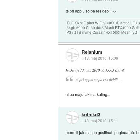
te pri applu so pa res debili -.-
|TUF X670E plus WIFI|9800X3D|arctic LF3
|64gb 6000 CL30 ddr5|Manli RTX4090 Gall
|P3+ 2TB nvme|Corsair HX1000i|Meshify 2|
Relanium
::
13. maj 2010, 15:09
IvoJan
je
13. maj 2010 ob 15:03
izjavil
:
te pri applu so pa res debili -.-
al pa majo tak marketing...
kotnikd3
::
13. maj 2010, 15:11
morm it jutr mal po gostilnah pogledat, če