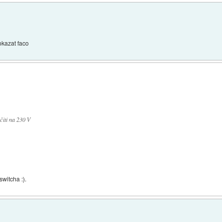
pokazat faco
učiti na 230 V
witcha :).