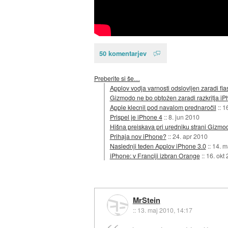
50 komentarjev
Preberite si še…
Applov vodja varnosti odslovljen zaradi fias
Gizmodo ne bo obtožen zaradi razkritja iP
Apple klecnil pod navalom prednaročil
::
16
Prispel je iPhone 4
::
8. jun 2010
Hišna preiskava pri uredniku strani Gizm
Prihaja nov iPhone?
::
24. apr 2010
Naslednji teden Applov iPhone 3.0
::
14. m
iPhone: v Franciji izbran Orange
::
16. okt
MrStein
::
13. maj 2010, 14:17