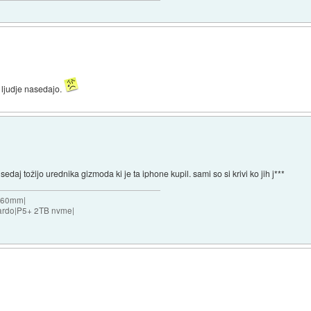
 ljudje nasedajo.
daj tožijo urednika gizmoda ki je ta iphone kupil. sami so si krivi ko jih j***
 360mm|
ardo|P5+ 2TB nvme|