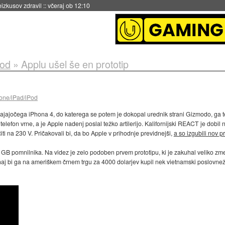
naslednji dve leti
::
včeraj ob 11:37
Pod
»
Applu ušel še en prototip
one/iPad/iPod
ajajočega iPhona 4, do katerega se potem je dokopal urednik strani Gizmodo, ga temel
a telefon vrne, a je Apple nadenj poslal težko artilerijo. Kalifornijski REACT je do
čiti na 230 V. Pričakovali bi, da bo Apple v prihodnje previdnejši,
a so izgubili nov pr
6 GB pomnilnika. Na videz je zelo podoben prvem prototipu, ki je zakuhal veliko zme
a naj bi ga na ameriškem črnem trgu za 4000 dolarjev kupil nek vietnamski poslovnež.