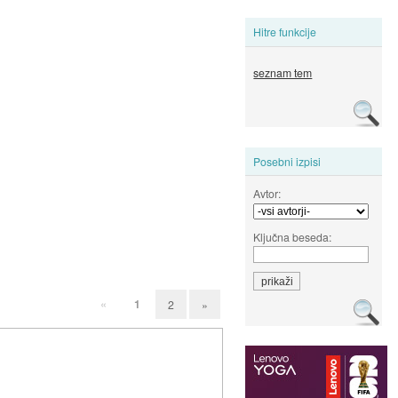
Hitre funkcije
seznam tem
Posebni izpisi
Avtor:
Ključna beseda:
«
1
2
»