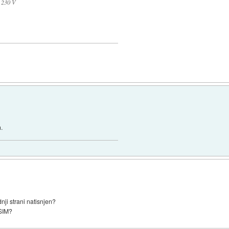
a 230 V
.
ji strani natisnjen?
 SIM?