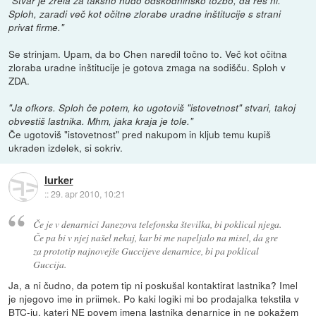
"Stvar je zrela za takšno hudo odškodninsko tožbo, da res ni.
Sploh, zaradi več kot očitne zlorabe uradne inštitucije s strani
privat firme."
Se strinjam. Upam, da bo Chen naredil točno to. Več kot očitna
zloraba uradne inštitucije je gotova zmaga na sodišču. Sploh v
ZDA.
"Ja ofkors. Sploh če potem, ko ugotoviš "istovetnost" stvari, takoj
obvestiš lastnika. Mhm, jaka kraja je tole."
Če ugotoviš "istovetnost" pred nakupom in kljub temu kupiš
ukraden izdelek, si sokriv.
lurker
::
29. apr 2010, 10:21
Če je v denarnici Janezova telefonska številka, bi poklical njega.
Če pa bi v njej našel nekaj, kar bi me napeljalo na misel, da gre
za prototip najnovejše Guccijeve denarnice, bi pa poklical
Guccija.
Ja, a ni čudno, da potem tip ni poskušal kontaktirat lastnika? Imel
je njegovo ime in priimek. Po kaki logiki mi bo prodajalka tekstila v
BTC-ju, kateri NE povem imena lastnika denarnice in ne pokažem