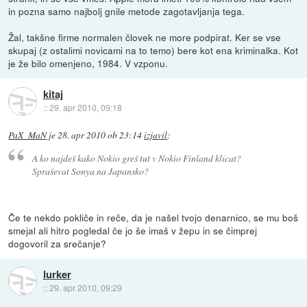
in pozna samo najbolj gnile metode zagotavljanja tega.
Žal, takšne firme normalen človek ne more podpirat. Ker se vse
skupaj (z ostalimi novicami na to temo) bere kot ena kriminalka. Kot
je že bilo omenjeno, 1984. V vzponu.
kitaj
::
29. apr 2010, 09:18
PaX_MaN
je
28. apr 2010 ob 23:14
izjavil
:
A ko najdeš kako Nokio greš tut v Nokio Finland klicat?
Spraševat Sonya na Japansko?
Če te nekdo pokliče in reče, da je našel tvojo denarnico, se mu boš
smejal ali hitro pogledal če jo še imaš v žepu in se čimprej
dogovoril za srečanje?
lurker
::
29. apr 2010, 09:29