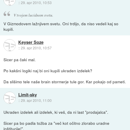
::
29. apr 2010, 10:53
V tvojem lucidnem svetu.
V Gizmodovem lažnjivem svetu. Oni trdijo, da niso vedeli kaj so
kupili.
Keyser Soze
::
29. apr 2010, 10:57
Sicer pa čaki mal.
Po kakšni logiki naj bi oni kupili ukraden izdelek?
Da slišimo tele naše brain stormerje tule gor. Kar pokajo od pameti.
Limit-sky
::
29. apr 2010, 11:00
Ukraden izdelek ali izdelek, ki veš, da ni last "prodajalca".
Sicer pa bo padla tožba za "več kot očitno zlorabo uradne
inštitucije!".