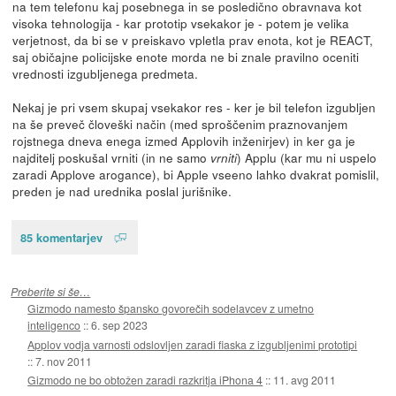
na tem telefonu kaj posebnega in se posledično obravnava kot
visoka tehnologija - kar prototip vsekakor je - potem je velika
verjetnost, da bi se v preiskavo vpletla prav enota, kot je REACT,
saj običajne policijske enote morda ne bi znale pravilno oceniti
vrednosti izgubljenega predmeta.
Nekaj je pri vsem skupaj vsekakor res - ker je bil telefon izgubljen
na še preveč človeški način (med sproščenim praznovanjem
rojstnega dneva enega izmed Applovih inženirjev) in ker ga je
najditelj poskušal vrniti (in ne samo
) Applu (kar mu ni uspelo
vrniti
zaradi Applove arogance), bi Apple vseeno lahko dvakrat pomislil,
preden je nad urednika poslal jurišnike.
85 komentarjev
Preberite si še…
Gizmodo namesto špansko govorečih sodelavcev z umetno
inteligenco
::
6. sep 2023
Applov vodja varnosti odslovljen zaradi fiaska z izgubljenimi prototipi
::
7. nov 2011
Gizmodo ne bo obtožen zaradi razkritja iPhona 4
::
11. avg 2011