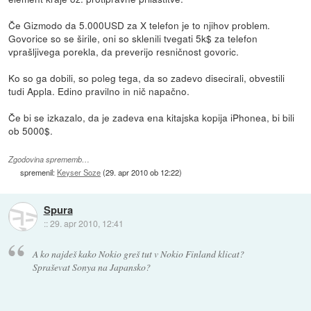
Če Gizmodo da 5.000USD za X telefon je to njihov problem.
Govorice so se širile, oni so sklenili tvegati 5k$ za telefon
vprašljivega porekla, da preverijo resničnost govoric.
Ko so ga dobili, so poleg tega, da so zadevo disecirali, obvestili
tudi Appla. Edino pravilno in nič napačno.
Če bi se izkazalo, da je zadeva ena kitajska kopija iPhonea, bi bili
ob 5000$.
Zgodovina sprememb…
spremenil:
Keyser Soze
(
29. apr 2010 ob 12:22
)
Spura
::
29. apr 2010, 12:41
A ko najdeš kako Nokio greš tut v Nokio Finland klicat?
Spraševat Sonya na Japansko?