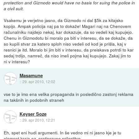
protection and Gizmodo would have no basis for suing the police in
a civil suit.
Vsakemu je verjetno jasno, da Gizmodo ni dal $5k za kitajsko
kopijo. Ampak policija naj pa to dokaže! Magari naj na Chenovem
računalniku najdejo nekaj, kar dokazuje, da so vedeli kaj kupujejo.
Chenu in Gizmodotu bi moralo pa biti v interesu, da se dokaže, da
so kupili stvar za katero sploh niso vedeli od kod je prišla, kaj v
resnici je itd. Moralo bi jim biti v interesu, da preiskava potrdi to kar
sedaj trdijo, namreč, da niso imeli pojma kaj kupujejo. Zakaj jim to
ni v interesu?
Masamune
::
29. apr 2010, 12:02
vse to je imo ena velika propaganda in posledično zastonj reklama
na takšnih in podobnih straneh
Keyser Soze
::
29. apr 2010, 12:21
Eh, spet eni hudi argumenti. In še vedno mi ni jasno kje je tu
element kraje oz. protipravne prilastitve.