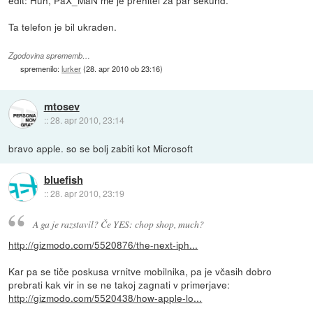
edit: Huh, PaX_MaN me je prehitel za par sekund.
Ta telefon je bil ukraden.
Zgodovina sprememb…
spremenilo:
lurker
(
28. apr 2010 ob 23:16
)
mtosev
::
28. apr 2010, 23:14
bravo apple. so se bolj zabiti kot Microsoft
bluefish
::
28. apr 2010, 23:19
A ga je razstavil? Če YES: chop shop, much?
http://gizmodo.com/5520876/the-next-iph...
Kar pa se tiče poskusa vrnitve mobilnika, pa je včasih dobro
prebrati kak vir in se ne takoj zagnati v primerjave:
http://gizmodo.com/5520438/how-apple-lo...