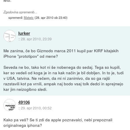
Zgodovina sprememb…
spremenil:
Matwic
(
28. apr 2010 ob 23:40
)
lurker
::
28. apr 2010, 23:39
Me zanima, če bo Gizmodo marca 2011 kupil par KIRF kitajskih
iPhone "prototipov" od mene?
Seveda ne bo, tako kot ni še nobenega do sedaj. Tega so kupili,
ker so vedeli od koga je in na kak način je bil dobljen. In to je, tudi
v USA, tatvina. Ne rečem, da mi ni zanimivo, da so ga rajši
razstavili kot pa vrnili, ampak naj bodo vsaj tolk dedci in sprejmejo
kar jim neizogibno sledi.
49106
::
29. apr 2010, 00:52
Kako pa veš? Se ti zdi da apple poznavalci, nebi prepoznali
originalnega iphona?