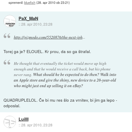
spremenil:
bluefish
(
28. apr 2010 ob 23:21
)
PaX_MaN
::
28. apr 2010, 23:28
http://gizmodo.com/5520876/the-next-iph
...
Torej ga je? ELOUEL. Kr prou, da so ga štrafal.
He thought that eventually the ticket would move up high
enough and that he would receive a call back, but his phone
never rang.
What should he be expected to do then? Walk into
an Apple store and give the shiny, new device to a 20-year-old
who might just end up selling it on eBay?
QUADRUPLELOL. Če bi mu res šlo za vrnitev, bi jim ga lepo -
odposlal.
LuiIII
::
28. apr 2010, 23:28