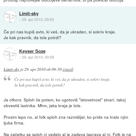
Limit-sky
::
29. apr 2010, 09:50
Če pri nas kupiš avto, ki veš, da je ukraden, si sokriv kraje.
Je kak pravnik, da tole potrdi?
Keyser Soze
::
29. apr 2010, 09:58
Limit-sky
je
29. apr 2010 ob 09:50
izjavil
:
Če pri nas kupiš avto, ki veš, da je ukraden, si sokriv kraje.
Je kak pravnik, da tole potrdi?
Ja ofkors. Sploh če potem, ko ugotoviš "istovetnost" stvari, takoj
obvestiš lastnika. Mhm, jaka kraja je tole.
Prosim lepo no, al folk sploh zna razmišljat, ko pride na tnalo njim
ljuba firma.
Na začetku se sploh ni vedelo al je zadeva taprava al ni. Folk je na