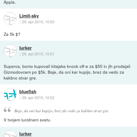
Appla.
Limit-sky
::
29. apr 2010, 10:50
Za 5k $?
lurker
::
29. apr 2010, 10:51
Superca, bomo kupovali kitajske knock off-e za $50 in jih prodajali
Gizmodovcem po $5k. Baje, da oni kar kupijo, brez da vedo za
kakšno stvar gre.
bluefish
::
29. apr 2010, 10:52
Baje, da oni kar kupijo, brez da vedo za kakšno stvar gre.
V tvojem lucidnem svetu.
lurker