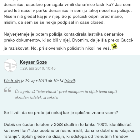
denarnice, uspešno pomagala vrniti denarnico lastniku? Jaz sem
pred leti našel v parku denarnico in sem jo takoj nesel na policijo.
Nisem niti gledal kaj je v njej. So jo policisti odprli pred mano,
mislim, da sem se še nekje podpisal in case closed.
Najverjetneje je potem policija kontaktirala lastnika denarnice
preko dokumentov, ki so bili v njej. Dvomim, da je šla preko Gucci-
ja raziskovat. No, pri slovenskih policistih nikoli ne veš.
Keyser Soze
::
29. apr 2010, 10:45
Limit-sky
je
29. apr 2010 ob 10:14
izjavil
:
Če ugotoviš "istovetnost" pred nakupom in kljub temu kupiš
ukraden izdelek, si sokriv.
Se ti zdi, da so prototipi nekaj kar je splošno znano vsem?
Dobiš en čuden telefon v 3GS škatli in to lahko 100% identificiraš
kot novi Ifon? Jaz osebno bi resno mislil, da sme dobil eno kitajsko
"sranje". Sploh glede na dizajn, ki odstopa od trenutnih trendov