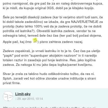
polno namigoval, da gre pač še za en nateg dobrovernega kupca,
ki je mislil, da kupuje original 3GS, dobil pa je kitajsko kopijo.
Šele po temeljiti disekciji zadeve (kar bi verjetno storil tudi sam, če
bi dobil takole zadevščino) se izkaže, da gre NAJVERJETNEJE za
prototip (kako lahko 100% veš da je zadeva prototip, če ne dobiš
potrdila od lastnika?). Obvestiš lastnika zadeve, vendar ta ne
odreagira takoj, temveč šele čez čas (ker pač bolj počasi dojema,
Apple pač, kaj čmo
) pisno zahteva zadevo nazaj.
Zadevo zapakiraš, jo vrneš lastniku in to je to. Čez čas pa uletijo
"papki" pod enim "superduper akcijskim nazivom" in ti naredijo
totalen raztur in zasežejo pol tvoje lestnine. Res, jako logična
zadeva. Za nekoga ki mu jako šepa logika/pamet kvečjemu.
Stvar je zrela za takšno hudo odškodninsko tožbo, da res ni.
Sploh, zaradi več kot očitne zlorabe uradne inštitucije s strani
privat firme.
Limit-sky
::
29. apr 2010, 10:14