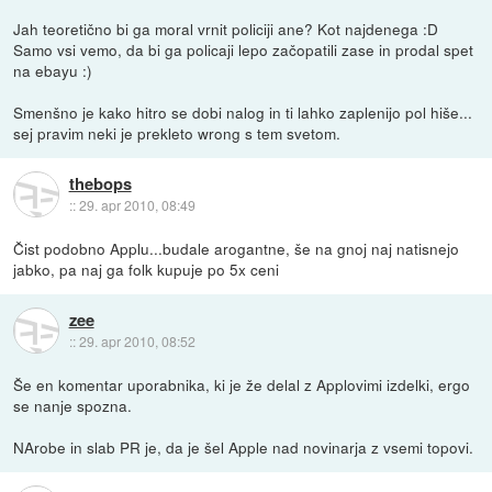
Jah teoretično bi ga moral vrnit policiji ane? Kot najdenega :D
Samo vsi vemo, da bi ga policaji lepo začopatili zase in prodal spet
na ebayu :)
Smenšno je kako hitro se dobi nalog in ti lahko zaplenijo pol hiše...
sej pravim neki je prekleto wrong s tem svetom.
thebops
::
29. apr 2010, 08:49
Čist podobno Applu...budale arogantne, še na gnoj naj natisnejo
jabko, pa naj ga folk kupuje po 5x ceni
zee
::
29. apr 2010, 08:52
Še en komentar uporabnika, ki je že delal z Applovimi izdelki, ergo
se nanje spozna.
NArobe in slab PR je, da je šel Apple nad novinarja z vsemi topovi.