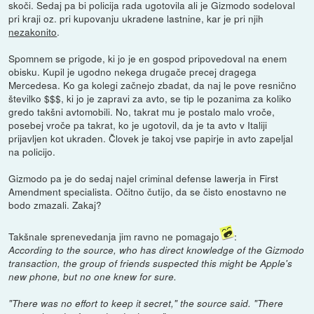
skoči. Sedaj pa bi policija rada ugotovila ali je Gizmodo sodeloval
pri kraji oz. pri kupovanju ukradene lastnine, kar je pri njih
nezakonito
.
Spomnem se prigode, ki jo je en gospod pripovedoval na enem
obisku. Kupil je ugodno nekega drugače precej dragega
Mercedesa. Ko ga kolegi začnejo zbadat, da naj le pove resnično
številko $$$, ki jo je zapravi za avto, se tip le pozanima za koliko
gredo takšni avtomobili. No, takrat mu je postalo malo vroče,
posebej vroče pa takrat, ko je ugotovil, da je ta avto v Italiji
prijavljen kot ukraden. Človek je takoj vse papirje in avto zapeljal
na policijo.
Gizmodo pa je do sedaj najel criminal defense lawerja in First
Amendment specialista. Očitno čutijo, da se čisto enostavno ne
bodo zmazali. Zakaj?
Takšnale sprenevedanja jim ravno ne pomagajo
:
According to the source, who has direct knowledge of the Gizmodo
transaction, the group of friends suspected this might be Apple's
new phone, but no one knew for sure.
"There was no effort to keep it secret," the source said. "There