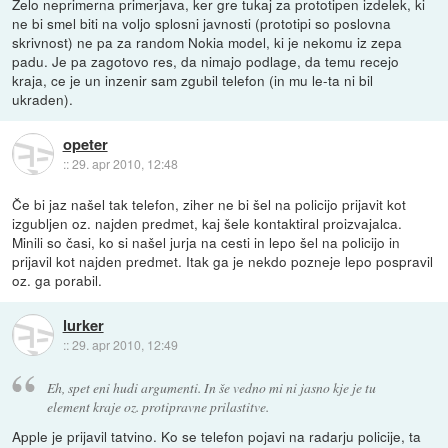
Zelo neprimerna primerjava, ker gre tukaj za prototipen izdelek, ki
ne bi smel biti na voljo splosni javnosti (prototipi so poslovna
skrivnost) ne pa za random Nokia model, ki je nekomu iz zepa
padu. Je pa zagotovo res, da nimajo podlage, da temu recejo
kraja, ce je un inzenir sam zgubil telefon (in mu le-ta ni bil
ukraden).
opeter
::
29. apr 2010, 12:48
Če bi jaz našel tak telefon, ziher ne bi šel na policijo prijavit kot
izgubljen oz. najden predmet, kaj šele kontaktiral proizvajalca.
Minili so časi, ko si našel jurja na cesti in lepo šel na policijo in
prijavil kot najden predmet. Itak ga je nekdo pozneje lepo pospravil
oz. ga porabil.
lurker
::
29. apr 2010, 12:49
Eh, spet eni hudi argumenti. In še vedno mi ni jasno kje je tu
element kraje oz. protipravne prilastitve.
Apple je prijavil tatvino. Ko se telefon pojavi na radarju policije, ta