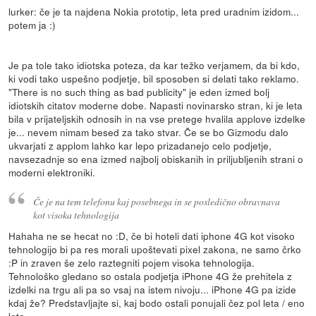
lurker: če je ta najdena Nokia prototip, leta pred uradnim izidom...
potem ja :)
Je pa tole tako idiotska poteza, da kar težko verjamem, da bi kdo,
ki vodi tako uspešno podjetje, bil sposoben si delati tako reklamo.
"There is no such thing as bad publicity" je eden izmed bolj
idiotskih citatov moderne dobe. Napasti novinarsko stran, ki je leta
bila v prijateljskih odnosih in na vse pretege hvalila applove izdelke
je... nevem nimam besed za tako stvar. Če se bo Gizmodu dalo
ukvarjati z applom lahko kar lepo prizadanejo celo podjetje,
navsezadnje so ena izmed najbolj obiskanih in priljubljenih strani o
moderni elektroniki.
Če je na tem telefonu kaj posebnega in se posledično obravnava
kot visoka tehnologija
Hahaha ne se hecat no :D, če bi hoteli dati iphone 4G kot visoko
tehnologijo bi pa res morali upoštevati pixel zakona, ne samo črko
:P in zraven še zelo raztegniti pojem visoka tehnologija.
Tehnološko gledano so ostala podjetja iPhone 4G že prehitela z
izdelki na trgu ali pa so vsaj na istem nivoju... iPhone 4G pa izide
kdaj že? Predstavljajte si, kaj bodo ostali ponujali čez pol leta / eno
leto.