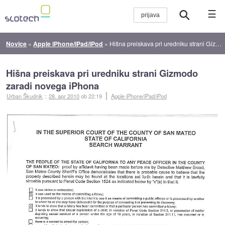
☰
Novice
»
Apple iPhone/iPad/iPod
»
Hišna preiskava pri uredniku strani Gizmodo zaradi novega iPhona
Hišna preiskava pri uredniku strani Gizmodo
zaradi novega iPhona
Urban Škudnik
::
28. apr 2010
ob 22:19
Apple iPhone/iPad/iPod