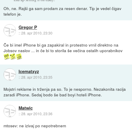
Oh, ne. Rajši ga sam prodam za resen denar. Tip je vedel čigav
telefon je.
Gregor P
::
28. apr 2010, 23:30
Če bi imel iPhone bi ga zapakiral in protestno vrnil direktno na
Jobsov naslov ... in če bi to storila še večina ostalih uporabnikov
Icematxyz
::
28. apr 2010, 23:35
Mojstri reklame in trženja pa so. To je nesporno. Nezakonita racija
zaradi iPhone. Sedaj bodo še bad boyi hoteli iPhone.
Matwic
::
28. apr 2010, 23:36
mtosev: ne izivaj po nepotrebnem