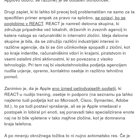
Drugi zaplet, ki bi lahko bil precej bolj problematičen ne samo za ta
specifičen primer ampak za pravo na splošno,
se pojavi, ko se
poglobimo v REACT
. REACT je namreč delovna skupina, ki
združuje pripadnike več lokalnih, državnih in zveznih agencij in
katere naloga so računalniški in internetni zločini. Ideja delovne
skupine je bila, da se združijo različni industrijski interesi in
različne agencije, da bi se čim učinkoviteje spopadli z zločini, kot
so kraje indentite, računalniškimi vdori in krajami, piratstvom in
vsemi ostalimi zlimi aktivnostmi, ki so povezana z visoko
tehnologijo. Pri tem naj bi visokotehnološka podjetja agencijam
nudila urjenje, opremo, kontaktno osebje in različno tehnično
pomoč.
Zanimivo je, da je Apple
eno izmed petindvajsetih podjetij
, ki
REACT-u nudijo trening, osebje in podporo (na seznamu pa lahko
najdemo tudi podjetja kot so Microsoft, Cisco, Symantec, Adobe
itd.), to pa tudi postavi vprašanje, ali se je Apple vmešaval v
postopek in lobiral pri enoti, saj ponavadi tako specializirane enote
naj ne bi bile vpletene v tako
zločine, kot je domnevna
majhne
kraja telefona.
A po mnenju okrožnega tožilca to ni nujno avtomatsko res. Če je