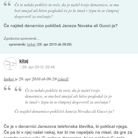
Če te nekdo pokliče in reče, da je našel tvojo denarnico, se mu
boš smejal ali hitro pogledal če jo še imaš v žepu in se čimprej
dogovoril za srečanje?
Če najdeš denarnico pokličeš Janeza Novaka ali Gucci-ja?
Zgodovina sprememb…
spremenilo:
lurker
(
29. apr 2010 ob 09:29
)
kitaj
::
29. apr 2010, 09:46
lurker
je
29. apr 2010 ob 09:29
izjavil
:
Če te nekdo pokliče in reče, da je našel tvojo
denarnico, se mu boš smejal ali hitro pogledal če jo
še imaš v žepu in se čimprej dogovoril za srečanje?
Če najdeš denarnico pokličeš Janeza Novaka ali Gucci-ja?
Če je v denarnici Janezova telefonska številka, bi poklical njega.
Če pa bi v njej našel nekaj, kar bi me napeljalo na misel, da gre za
prototip najnovejše Guccijeve denarnice, bi pa poklical Guccija.