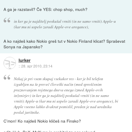
A ga je razstavil? Če YES: chop shop, much?
in ker ga je najditelj poskušal vrniti (in ne samo vrniti) Apple-u
(kar mu ni uspelo zaradi Apple-ove arogance),
A ko najdeš kako Nokio greš tut v Nokio Finland klicat? Spraševat
Sonya na Japansko?
lurker
::
28. apr 2010, 23:14
Nekaj je pri vsem skupaj vsekakor res - ker je bil telefon
izgubljen na še preveč človeški način (med sproščenim
praznovanjem rojstnega dneva enega izmed Apple-ovih
inženirjev) in ker ga je najditelj poskušal vrniti (in ne samo
vrniti) Apple-u (kar mu ni uspelo zaradi Apple-ove arogance), bi
Apple vseeno lahko dvakrat pomislil, preden je nad urednika
poslal jurišnike.
C'mon! Ko najdeš Nokio kličeš na Finsko?