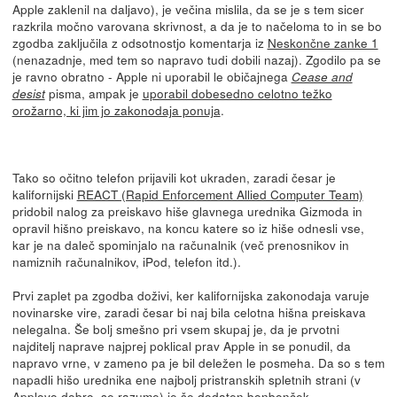
Apple zaklenil na daljavo), je večina mislila, da se je s tem sicer
razkrila močno varovana skrivnost, a da je to načeloma to in se bo
zgodba zaključila z odsotnostjo komentarja iz
Neskončne zanke 1
(nenazadnje, med tem so napravo tudi dobili nazaj). Zgodilo pa se
je ravno obratno - Apple ni uporabil le običajnega
Cease and
pisma, ampak je
uporabil dobesedno celotno težko
desist
orožarno, ki jim jo zakonodaja ponuja
.
Tako so očitno telefon prijavili kot ukraden, zaradi česar je
kalifornijski
REACT (Rapid Enforcement Allied Computer Team)
pridobil nalog za preiskavo hiše glavnega urednika Gizmoda in
opravil hišno preiskavo, na koncu katere so iz hiše odnesli vse,
kar je na daleč spominjalo na računalnik (več prenosnikov in
namiznih računalnikov, iPod, telefon itd.).
Prvi zaplet pa zgodba doživi, ker kalifornijska zakonodaja varuje
novinarske vire, zaradi česar bi naj bila celotna hišna preiskava
nelegalna. Še bolj smešno pri vsem skupaj je, da je prvotni
najditelj naprave najprej poklical prav Apple in se ponudil, da
napravo vrne, v zameno pa je bil deležen le posmeha. Da so s tem
napadli hišo urednika ene najbolj pristranskih spletnih strani (v
Applovo dobro, se razume) je še dodaten bonbonček.