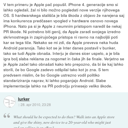
V tem primeru je Apple pač popušil. iPhone 4. generacije smo si
lahko ogledali, žal ni bilo možno pogledati nove verzije njihovega
OS. S hardwarskega stališča je bila škoda z objavo že narejena saj
ima konkurenca predčasen vpogled v hardware osnovo novega
iPhona. Nato pa si je Apple z neumnim pristopom naredil še nekaj
PR škode. Ni potrebno biti genij, da Apple zaradi svojega izredno
skrivnostnega in zapirujočega pristopa ni ravno na najboljši poti
kar se tega tiče. Nekako se mi zdi, da Apple preveva neka huda
Android paranoja. Tako kot se je Inter danes postavil v bunker,
tako se tudi Apple obnaša. Interju je danes sicer uspelo, a je bila
igra bolj slaba reklama za nogomet in čaka jih še finale. Verjetno se
je Apple začel tako obnašati kako leto prepozno, da bi še kaj lahko
storili, če bo Google zadevo odšpilal tako kot jo zna. S tem
predvsem mislim, če bo Google ustrezno vodil politiko
standariziranja naprav, ki lahko poganjajo Android. Slabe
implementacije lahko na PR področju prinesejo veliko škode.
lurker
::
28. apr 2010, 23:28
What should he be expected to do then? Walk into an Apple store
and give the shiny, new device to a 20-year-old who might just
end up selling it on eBay?