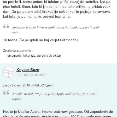
so pomislili, samo potem bi telefon prišel nazaj do lastnika, kar pa
niso hoteli. Sicer, kdo bi jim zameril, do take prilike ne prideš vsak
dan. Da pa potem točiš krokodilje solze, ker te policija obravnava
kot tata, je pa mal, erm, preveč teatralno.
Smenšno je kako hitro se dobi nalog in ti lahko zaplenijo pol
hiše...
Tri tedne. Če je sploh še kaj verjet Gizmodotu.
Zgodovina sprememb…
spremenilo:
lurker
(
29. apr 2010 ob 09:02
)
Keyser Soze
::
29. apr 2010, 09:02
zee
je
29. apr 2010 ob 08:52
izjavil
:
NArobe in slab PR je, da je šel Apple nad novinarja z vsemi
topovi.
Ne, to je klasika Appla. Imamo pač novi gestapo. Od zaposlenih do
strank, in še vse vmes. Apple mora imeti 100% kontrolo nad vsem