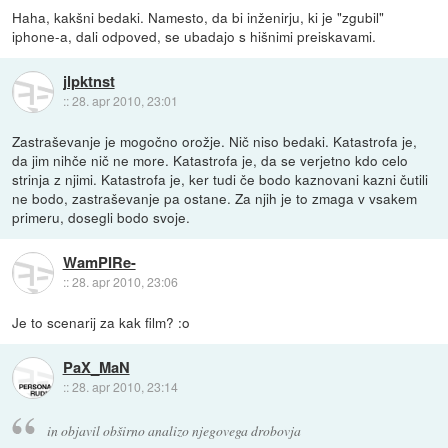
Haha, kakšni bedaki. Namesto, da bi inženirju, ki je "zgubil"
iphone-a, dali odpoved, se ubadajo s hišnimi preiskavami.
jlpktnst
::
28. apr 2010, 23:01
Zastraševanje je mogočno orožje. Nič niso bedaki. Katastrofa je,
da jim nihče nič ne more. Katastrofa je, da se verjetno kdo celo
strinja z njimi. Katastrofa je, ker tudi če bodo kaznovani kazni čutili
ne bodo, zastraševanje pa ostane. Za njih je to zmaga v vsakem
primeru, dosegli bodo svoje.
WamPIRe-
::
28. apr 2010, 23:06
Je to scenarij za kak film? :o
PaX_MaN
::
28. apr 2010, 23:14
in objavil obširno analizo njegovega drobovja