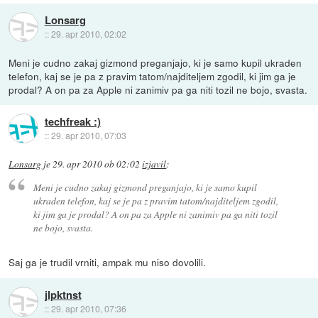
Lonsarg
::
29. apr 2010, 02:02
Meni je cudno zakaj gizmond preganjajo, ki je samo kupil ukraden
telefon, kaj se je pa z pravim tatom/najditeljem zgodil, ki jim ga je
prodal? A on pa za Apple ni zanimiv pa ga niti tozil ne bojo, svasta.
techfreak :)
::
29. apr 2010, 07:03
Lonsarg
je
29. apr 2010 ob 02:02
izjavil
:
Meni je cudno zakaj gizmond preganjajo, ki je samo kupil
ukraden telefon, kaj se je pa z pravim tatom/najditeljem zgodil,
ki jim ga je prodal? A on pa za Apple ni zanimiv pa ga niti tozil
ne bojo, svasta.
Saj ga je trudil vrniti, ampak mu niso dovolili.
jlpktnst
::
29. apr 2010, 07:36