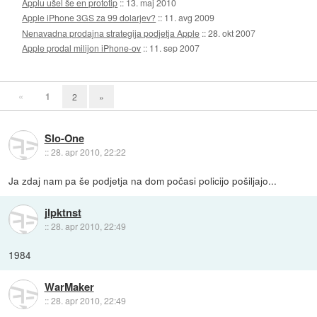
Applu ušel še en prototip
::
13. maj 2010
Apple iPhone 3GS za 99 dolarjev?
::
11. avg 2009
Nenavadna prodajna strategija podjetja Apple
::
28. okt 2007
Apple prodal milijon iPhone-ov
::
11. sep 2007
«
1
2
»
Slo-One
::
28. apr 2010, 22:22
Ja zdaj nam pa še podjetja na dom počasi policijo pošiljajo...
jlpktnst
::
28. apr 2010, 22:49
1984
WarMaker
::
28. apr 2010, 22:49