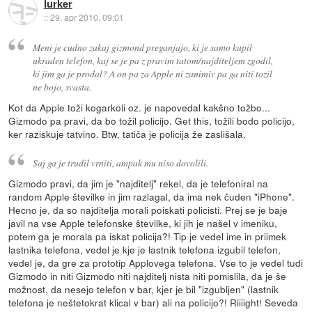
lurker
::
29. apr 2010, 09:01
Meni je cudno zakaj gizmond preganjajo, ki je samo kupil
ukraden telefon, kaj se je pa z pravim tatom/najditeljem zgodil,
ki jim ga je prodal? A on pa za Apple ni zanimiv pa ga niti tozil
ne bojo, svasta.
Kot da Apple toži kogarkoli oz. je napovedal kakšno tožbo...
Gizmodo pa pravi, da bo tožil policijo. Get this, tožili bodo policijo,
ker raziskuje tatvino. Btw, tatiča je policija že zaslišala.
Saj ga je trudil vrniti, ampak mu niso dovolili.
Gizmodo pravi, da jim je "najditelj" rekel, da je telefoniral na
random Apple številke in jim razlagal, da ima nek čuden "iPhone".
Hecno je, da so najditelja morali poiskati policisti. Prej se je baje
javil na vse Apple telefonske številke, ki jih je našel v imeniku,
potem ga je morala pa iskat policija?! Tip je vedel ime in priimek
lastnika telefona, vedel je kje je lastnik telefona izgubil telefon,
vedel je, da gre za prototip Applovega telefona. Vse to je vedel tudi
Gizmodo in niti Gizmodo niti najditelj nista niti pomislila, da je še
možnost, da nesejo telefon v bar, kjer je bil "izgubljen" (lastnik
telefona je neštetokrat klical v bar) ali na policijo?! Riiiight! Seveda