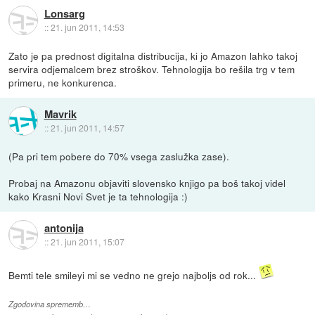
Lonsarg
::
21. jun 2011, 14:53
Zato je pa prednost digitalna distribucija, ki jo Amazon lahko takoj
servira odjemalcem brez stroškov. Tehnologija bo rešila trg v tem
primeru, ne konkurenca.
Mavrik
::
21. jun 2011, 14:57
(Pa pri tem pobere do 70% vsega zaslužka zase).
Probaj na Amazonu objaviti slovensko knjigo pa boš takoj videl
kako Krasni Novi Svet je ta tehnologija :)
antonija
::
21. jun 2011, 15:07
Bemti tele smileyi mi se vedno ne grejo najboljs od rok...
Zgodovina sprememb…