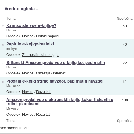
Vredno ogleda ...
Tema
Sporočila
»
Kam so šle vse e-knjige?
50
McHusch
Oddelek:
Novice
/
Ostale najave
»
Papir in e-knjige/bralniki
40
minkye
Oddelek:
Znanost in tehnologija
»
Britanski Amazon proda več e-knjig kot papirnatih
22
McHusch
Oddelek:
Novice
/
Omrežja / internet
»
Prodaja e-knjig strmo navzgor, papirnatih navzdol
31
McHusch
Oddelek:
Novice
/
Rezultati
»
Amazon prodal več elektronskih knjig kakor tiskanih s
193
trdimi platnicami
McHusch
Oddelek:
Novice
/
Rezultati
Tema
Sporočila
Več podobnih tem