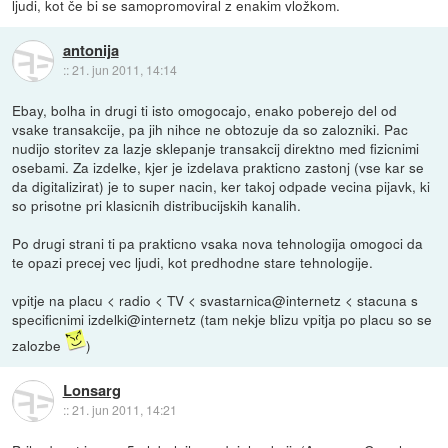
ljudi, kot če bi se samopromoviral z enakim vložkom.
antonija
::
21. jun 2011, 14:14
Ebay, bolha in drugi ti isto omogocajo, enako poberejo del od
vsake transakcije, pa jih nihce ne obtozuje da so zalozniki. Pac
nudijo storitev za lazje sklepanje transakcij direktno med fizicnimi
osebami. Za izdelke, kjer je izdelava prakticno zastonj (vse kar se
da digitalizirat) je to super nacin, ker takoj odpade vecina pijavk, ki
so prisotne pri klasicnih distribucijskih kanalih.
Po drugi strani ti pa prakticno vsaka nova tehnologija omogoci da
te opazi precej vec ljudi, kot predhodne stare tehnologije.
vpitje na placu < radio < TV < svastarnica@internetz < stacuna s
specificnimi izdelki@internetz (tam nekje blizu vpitja po placu so se
zalozbe
)
Lonsarg
::
21. jun 2011, 14:21