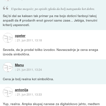
Uspešne mogoče; po opisih zgleda da bolj nategunske kot dobre.
Sej bi dal se kaksen tak primer pa me bojo doticni fanboyi takoj
anpadli da # prodanih enot govori samo zase... Jebiga, trenutni
kriterij uspesnosti.
opeter
::
21. jun 2011, 13:18
Seveda, da je prodal toliko izvodov. Navsezadnje je cena enega
izvoda simbolična.
Manu
::
21. jun 2011, 13:24
Cena je bolj realna kot simbolična.
antonija
::
21. jun 2011, 13:33
Yup, realna. Ampka skupaj nanese za digitalckovo jahto, medtem