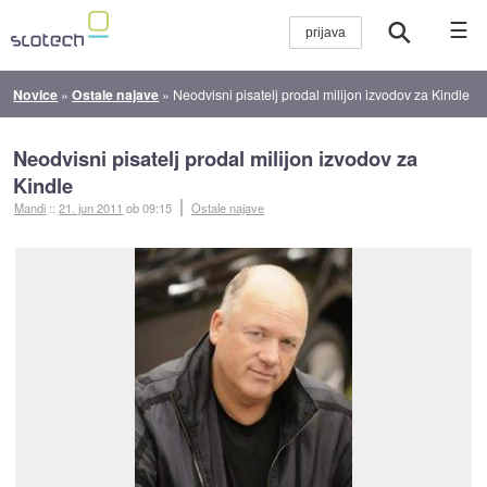
☰
Novice
»
Ostale najave
»
Neodvisni pisatelj prodal milijon izvodov za Kindle
Neodvisni pisatelj prodal milijon izvodov za
Kindle
Mandi
::
21. jun 2011
ob 09:15
Ostale najave