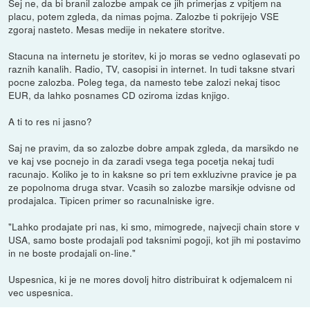
Sej ne, da bi branil zalozbe ampak ce jih primerjas z vpitjem na
placu, potem zgleda, da nimas pojma. Zalozbe ti pokrijejo VSE
zgoraj nasteto. Mesas medije in nekatere storitve.
Stacuna na internetu je storitev, ki jo moras se vedno oglasevati po
raznih kanalih. Radio, TV, casopisi in internet. In tudi taksne stvari
pocne zalozba. Poleg tega, da namesto tebe zalozi nekaj tisoc
EUR, da lahko posnames CD oziroma izdas knjigo.
A ti to res ni jasno?
Saj ne pravim, da so zalozbe dobre ampak zgleda, da marsikdo ne
ve kaj vse pocnejo in da zaradi vsega tega pocetja nekaj tudi
racunajo. Koliko je to in kaksne so pri tem exkluzivne pravice je pa
ze popolnoma druga stvar. Vcasih so zalozbe marsikje odvisne od
prodajalca. Tipicen primer so racunalniske igre.
"Lahko prodajate pri nas, ki smo, mimogrede, najvecji chain store v
USA, samo boste prodajali pod taksnimi pogoji, kot jih mi postavimo
in ne boste prodajali on-line."
Uspesnica, ki je ne mores dovolj hitro distribuirat k odjemalcem ni
vec uspesnica.