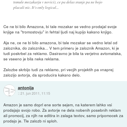
temule mozakarju v novici), ce pa delas sranje pa ne bojo
placali nic. It's only logical...
Ce ne bi bilo Amazona, bi tale mozakar se vedno prodajal svoje
knjige na "tromostovju" in fehtal ljudi naj kupijo kaksno knjigo.
Aja ne, ce ne bi bilo amazona, bi tale mozakar se vedno letal od
zaloznika, do zaloznika... V tem primeru je zaloznik Amazon, ki je
tudi poskrbel za reklamo. Dasiravno je bila ta verjetno avtomatska,
se vseeno je bila neka reklama.
Zalozbe skrbijo tudi za reklamo, pri vecjih projektih pa vnaprej
zalozijo avtorja, da sproducira kaksno delo.
antonija
::
21. jun 2011, 11:15
Amazon je samo doprl ene sorte sejem, na katerem lahko vsi
prodajajo svojo robo. Za avtorje ne dela nobenih posebnih reklam
ali promocij, za njih ne editira in zalaga textov, samo pripomocek za
prodajo je. Tle zalozb ni sploh.