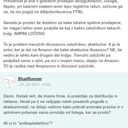
Prihodnost je ene 5 globalnih prodajaln eknjig(Amazon, Google,
Apple), pri katerem vsakem avtor lepo registrira račun, oziroma ga
ne, če mu pogoji ne dišijo(konkurenca FTW).
Seveda je prostor še dodatno za kake lokalne spletne prodajalne,
ter magari lahko avtor podpiše še kaj z kakim založnikom tiskanih
knjig. AMPAK LOČENO.
To je problem trenutnih dinozavrov založnikov, ekskluzive. A je ta
avtor, ker je dal na Amazon dal kake ekskluzive Amazonu? NE, še
vedno je lahko kam drugam dal knjigo. Trenutni založniki pa
podpišeš samo z njimi, pa oni v tvojem imenu, dajejo na Amazon,
TO je razlika med Amazonom in dinozavri založniki.
BlueRunner
::
21. jun 2011, 14:22
Damn. Hočeš reči, da imamo firme, ki poskrbijo za distribucijo in
reklamo, hkrati pa ti ne vsiljujejo nekih posebnih pogodb o
ekskluzivnosti, ne iščejo načinov kako pobrati avtorske pravice in v
splošnem poberejo samo provizijo od tistega, kar se proda?
Ali ni to "antikapitalistično"?