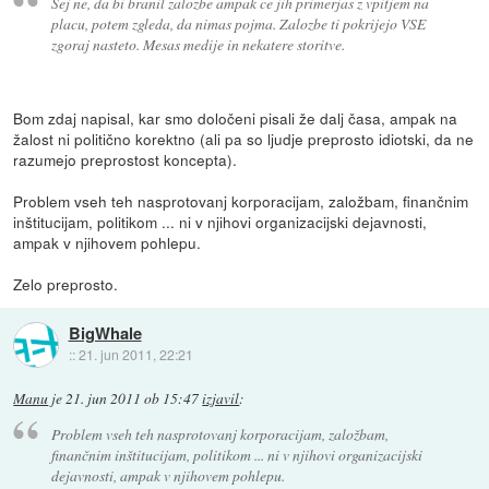
Sej ne, da bi branil zalozbe ampak ce jih primerjas z vpitjem na
placu, potem zgleda, da nimas pojma. Zalozbe ti pokrijejo VSE
zgoraj nasteto. Mesas medije in nekatere storitve.
Bom zdaj napisal, kar smo določeni pisali že dalj časa, ampak na
žalost ni politično korektno (ali pa so ljudje preprosto idiotski, da ne
razumejo preprostost koncepta).
Problem vseh teh nasprotovanj korporacijam, založbam, finančnim
inštitucijam, politikom ... ni v njihovi organizacijski dejavnosti,
ampak v njihovem pohlepu.
Zelo preprosto.
BigWhale
::
21. jun 2011, 22:21
Manu
je
21. jun 2011 ob 15:47
izjavil
:
Problem vseh teh nasprotovanj korporacijam, založbam,
finančnim inštitucijam, politikom ... ni v njihovi organizacijski
dejavnosti, ampak v njihovem pohlepu.