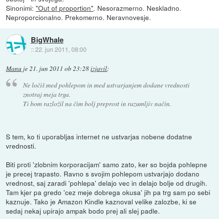
Sinonimi:
"Out of proportion"
. Nesorazmerno. Neskladno.
Neproporcionalno. Prekomerno. Neravnovesje.
BigWhale
::
22. jun 2011, 08:00
Manu
je
21. jun 2011 ob 23:28
izjavil
:
Ne ločiš med pohlepom in med ustvarjanjem dodane vrednosti
znotraj meja trga.
Ti bom razložil na čim bolj preprost in razumljiv način.
S tem, ko ti uporabljas internet ne ustvarjas nobene dodatne
vrednosti.
Biti proti 'zlobnim korporacijam' samo zato, ker so bojda pohlepne
je precej trapasto. Ravno s svojim pohlepom ustvarjajo dodano
vrednost, saj zaradi 'pohlepa' delajo vec in delajo bolje od drugih.
Tam kjer pa gredo 'cez meje dobrega okusa' jih pa trg sam po sebi
kaznuje. Tako je Amazon Kindle kaznoval velike zalozbe, ki se
sedaj nekaj upirajo ampak bodo prej ali slej padle.