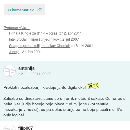
30 komentarjev
Preberite si še…
Prihaja Kindle za $114 + oglasi
::
12. apr 2011
Intel prodal milijon štirijedrnikov
::
2. jul 2007
Seagate prodal milijon diskov Cheetah
::
18. okt 2001
Juhej!
::
21. feb 2001
antonija
::
21. jun 2011, 09:20
Prekleti nezalozbarji, kradejo jahte digitalcku!
Zalozbe so dinozavri, samo se en ornk meteorit cakajo. Ce naredis
nekaj kar ljudje hocejo bojo placal tud milijone (kot temule
mozakarju v novici), ce pa delas sranje pa ne bojo placali nic. It's
only logical...
filip007