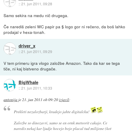
::
21. jun 2011, 09:28
Samo sekira na medu nič drugega.
Če narediš zeleni WC papir pa $ logo gor ni rečeno, da boš lahko
prodajal v hexa-tonah.
driver_x
::
21. jun 2011, 09:29
V tem primeru igra vlogo založbe Amazon. Tako da kar se tega
tiče, ni kaj bistveno drugače.
BigWhale
::
21. jun 2011, 10:33
antonija
je
21. jun 2011 ob 09:20
izjavil
:
Prekleti nezalozbarji, kradejo jahte digitalcku!
Zalozbe so dinozavri, samo se en ornk meteorit cakajo. Ce
naredis nekaj kar ljudje hocejo bojo placal tud milijone (kot