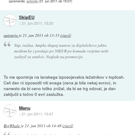
spremenilo:
antonija
(
21. jun 2011 ob 15:07
)
SkipEU
::
21. jun 2011, 15:20
antonija
je
21. jun 2011 ob 13:33
izjavil
:
Yup, realna. Ampka skupaj nanese za digitalckovo jahto,
medtem ko s prodajo po 50EUR po komadu verjetno nebi
zasluzil za sendvic. Neglede na promocijo.
To me spominja na lanskega izposojevalca ležalnikov v toplicah.
Celi dan ni izposodil niti enega (cena je bila nekaj evrov), in
namesto da bi ceno toliko znižal, da bi se trg odzval, je dan
zaključil s točno 0 evri zaslužka.
Manu
::
21. jun 2011, 15:47
BigWhale
je
21. jun 2011 ob 14:48
izjavil
: