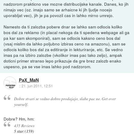
nadzorom prakticno vse mozne distribucijske kanale. Danes, ko jih
nimajo vec (oz. imajo samo se arhaicne ki jih ljudje nocejo
uporabljat vec), jih je pa povozil cas in lahko mirno umrejo.
Namesto da ti zalozba pobere dnar se lahko sam odlocis koliko
bos dal za reklamo (in placal nekoga da ti spedena webpage ali ga
pa kar sam skomponiral), sam se odlocis kaksno ceno bos dal
(vsaj mislim da lahko poljubno izbiras ceno na amazonu), sam se
odlocis koliko bos dal za editiranje in lekturiranje, etc. Se vedno
imas pa na izbiro zalozbe (vkolikor imas pac tako zeljo), ampak
doticni primer stranso lepo prikazuje da gre brez zalozb enako
uspesno, pa se vse imas lahko pod nadzorom.
PaX_MaN
::
21. jun 2011, 12:51
Dobre stvari se vedno dobro prodajajo, slabe pac ne. Get over
yourself.
Dobre? Hm, hm:
435 Reviews
5 star:(159)