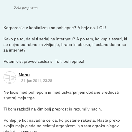
Zelo preprosto.
Korporacije v kapitalizmu so pohlepne? A bejz no. LOL!
Kako pa to, da si ti sedaj na internetu? A po tem, ko kupis stvari, ki
so nujno potrebne za zivljenje, hrana in obleka, ti ostane denar se
za internet?
Potem cist prevec zasluzis. Ti, ti pohlepnez!
Manu
::
21. jun 2011, 23:28
Ne ločiš med pohlepom in med ustvarjanjem dodane vrednosti
znotraj meja trga.
Ti bom razložil na čim bolj preprost in razumljiv način.
Pohlep je kot navadna celica, ko postane rakasta. Raste preko
svojih meja glede na celotni organizem in s tem ogroža njegov
obstoj - in svojega.