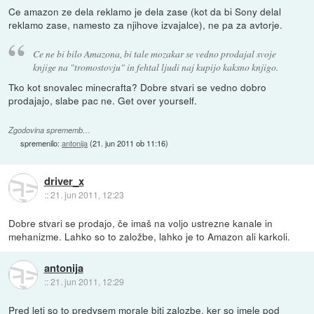
Ce amazon ze dela reklamo je dela zase (kot da bi Sony delal
reklamo zase, namesto za njihove izvajalce), ne pa za avtorje.
Ce ne bi bilo Amazona, bi tale mozakar se vedno prodajal svoje
knjige na "tromostovju" in fehtal ljudi naj kupijo kaksno knjigo.
Tko kot snovalec minecrafta? Dobre stvari se vedno dobro
prodajajo, slabe pac ne. Get over yourself.
Zgodovina sprememb…
spremenilo:
antonija
(
21. jun 2011 ob 11:16
)
driver_x
::
21. jun 2011, 12:23
Dobre stvari se prodajo, če imaš na voljo ustrezne kanale in
mehanizme. Lahko so to založbe, lahko je to Amazon ali karkoli.
antonija
::
21. jun 2011, 12:29
Pred leti so to predvsem morale biti zalozbe, ker so imele pod