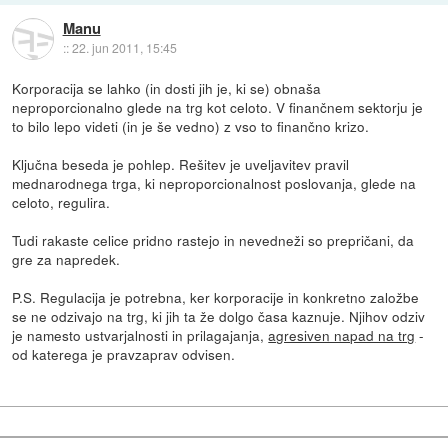
Manu
::
22. jun 2011, 15:45
Korporacija se lahko (in dosti jih je, ki se) obnaša
neproporcionalno glede na trg kot celoto. V finančnem sektorju je
to bilo lepo videti (in je še vedno) z vso to finančno krizo.
Ključna beseda je pohlep. Rešitev je uveljavitev pravil
mednarodnega trga, ki neproporcionalnost poslovanja, glede na
celoto, regulira.
Tudi rakaste celice pridno rastejo in nevedneži so prepričani, da
gre za napredek.
P.S. Regulacija je potrebna, ker korporacije in konkretno založbe
se ne odzivajo na trg, ki jih ta že dolgo časa kaznuje. Njihov odziv
je namesto ustvarjalnosti in prilagajanja,
agresiven napad na trg
-
od katerega je pravzaprav odvisen.