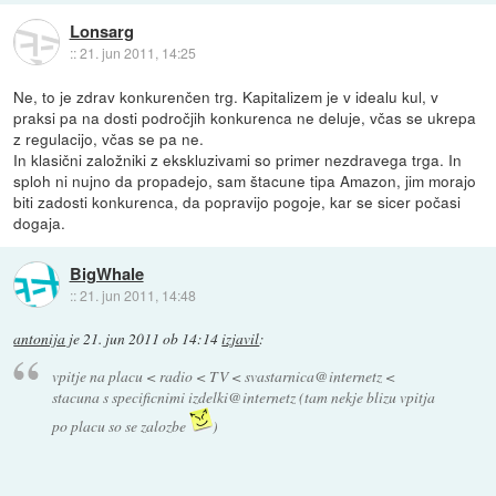
Lonsarg
::
21. jun 2011, 14:25
Ne, to je zdrav konkurenčen trg. Kapitalizem je v idealu kul, v
praksi pa na dosti področjih konkurenca ne deluje, včas se ukrepa
z regulacijo, včas se pa ne.
In klasični založniki z ekskluzivami so primer nezdravega trga. In
sploh ni nujno da propadejo, sam štacune tipa Amazon, jim morajo
biti zadosti konkurenca, da popravijo pogoje, kar se sicer počasi
dogaja.
BigWhale
::
21. jun 2011, 14:48
antonija
je
21. jun 2011 ob 14:14
izjavil
:
vpitje na placu < radio < TV < svastarnica@internetz <
stacuna s specificnimi izdelki@internetz (tam nekje blizu vpitja
po placu so se zalozbe
)