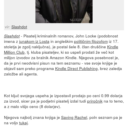
vir:
Slashdot
- Pisatelj kriminalnih romanov, John Locke (podobnost
Slashdot
imena z
junakom iz Losta
in angleškim
političnim filozofom
iz 17.
stoletja je zgolj naključna), je postal šele 8. član druščine
Kindle
Million Club
, tj. kluba pisateljev, ki so uspeli prodati že več kot
milijon izvodov za bralnik Amazon Kindle. Njegova posebnost je,
da je prvi neodvisni pisun na tem seznamu - vse svoje knjige je
objavil sam preko programa
Kindle Direct Publishing
, brez zaledja
založbe ali agenta.
Kot ključ svojega uspeha je izpostavil prodajo po ceni 0.99 dolarja
za izvod, sicer pa je podjetni pisatelj izdal tudi
priročnik
na to temo,
a z malo višjo ceno (8 dolarjev).
Njegova najbolj znana knjiga je
Saving Rachel
, poln seznam pa je
na voljo
tukaj
.