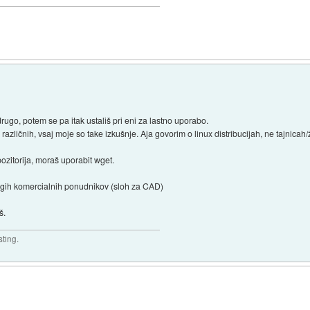
drugo, potem se pa itak ustališ pri eni za lastno uporabo.
azličnih, vsaj moje so take izkušnje. Aja govorim o linux distribucijah, ne tajnicah
ozitorija, moraš uporabit wget.
rugih komercialnih ponudnikov (sloh za CAD)
š.
sting.