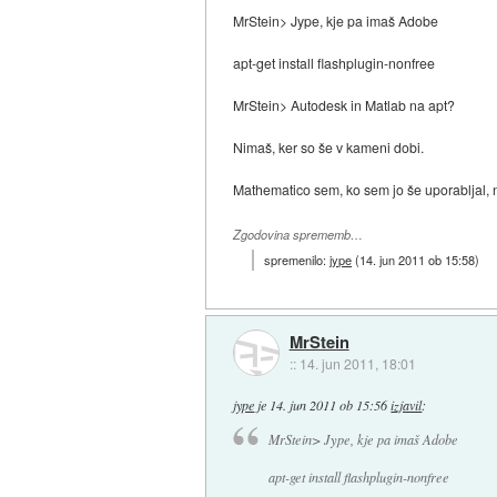
MrStein> Jype, kje pa imaš Adobe
apt-get install flashplugin-nonfree
MrStein> Autodesk in Matlab na apt?
Nimaš, ker so še v kameni dobi.
Mathematico sem, ko sem jo še uporabljal, 
Zgodovina sprememb…
spremenilo:
jype
(
14. jun 2011 ob 15:58
)
MrStein
::
14. jun 2011, 18:01
jype
je
14. jun 2011 ob 15:56
izjavil
:
MrStein> Jype, kje pa imaš Adobe
apt-get install flashplugin-nonfree