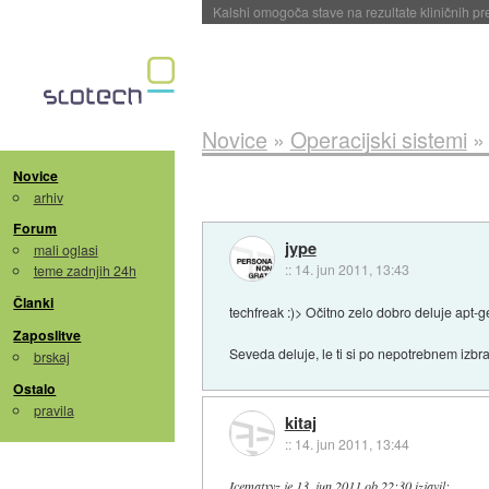
Sandisk že prodal več kot polovico SSD-jev za 
Novice
»
Operacijski sistemi
Novice
arhiv
Forum
jype
mali oglasi
::
14. jun 2011, 13:43
teme zadnjih 24h
Članki
techfreak :)> Očitno zelo dobro deluje apt-get
Zaposlitve
Seveda deluje, le ti si po nepotrebnem izbra
brskaj
Ostalo
pravila
kitaj
::
14. jun 2011, 13:44
Icematxyz
je
13. jun 2011 ob 22:30
izjavil
: