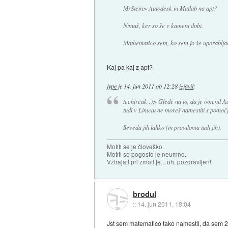
MrStein> Autodesk in Matlab na apt?
Nimaš, ker so še v kameni dobi.
Mathematico sem, ko sem jo še uporabljal
Kaj pa kaj z apt?
jype
je
14. jun 2011 ob 12:28
izjavil
:
techfreak :)> Glede na to, da je omenil A
tudi v Linuxu ne moreš namestiti s pomočj
Seveda jih lahko (in praviloma tudi jih).
Motiti se je človeško.
Motiti se pogosto je neumno.
Vztrajati pri zmoti je... oh, pozdravljen!
brodul
::
14. jun 2011, 18:04
Jst sem matematico tako namestil, da sem 2x 