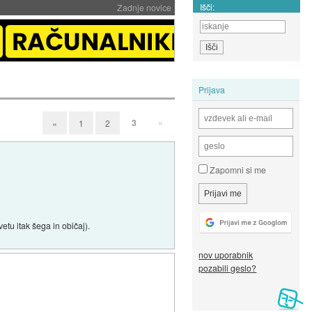
Išči:
Zadnje novice
Prijava
3
»
«
1
2
Zapomni si me
tu itak šega in običaj).
nov uporabnik
pozabili geslo?