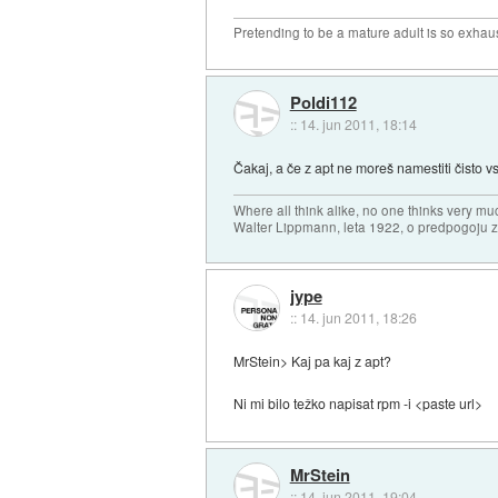
Pretending to be a mature adult is so exhau
Poldi112
::
14. jun 2011, 18:14
Čakaj, a če z apt ne moreš namestiti čisto 
Where all think alike, no one thinks very mu
Walter Lippmann, leta 1922, o predpogoju 
jype
::
14. jun 2011, 18:26
MrStein> Kaj pa kaj z apt?
Ni mi bilo težko napisat rpm -i <paste url>
MrStein
::
14. jun 2011, 19:04