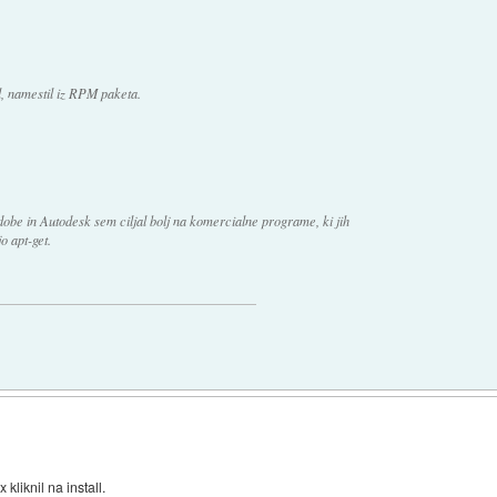
, namestil iz RPM paketa.
dobe in Autodesk sem ciljal bolj na komercialne programe, ki jih
o apt-get.
kliknil na install.