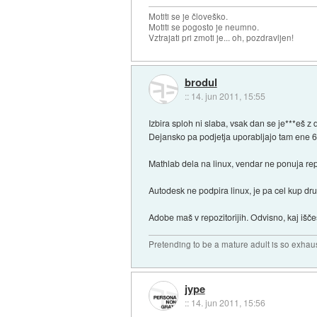
Motiti se je človeško.
Motiti se pogosto je neumno.
Vztrajati pri zmoti je... oh, pozdravljen!
brodul
::
14. jun 2011, 15:55
Izbira sploh ni slaba, vsak dan se je***eš z 
Dejansko pa podjetja uporabljajo tam ene 6 r
Mathlab dela na linux, vendar ne ponuja rep
Autodesk ne podpira linux, je pa cel kup d
Adobe maš v repozitorijih. Odvisno, kaj išče
Pretending to be a mature adult is so exhau
jype
::
14. jun 2011, 15:56