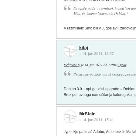
Drugače pa še v razmislek in bolj "on-top
Mint, če imamo Ubuntu (in Debian)?
V razmislek: Smo bili v Jugoslaviji zadovoljn
kitaj
::
14. jun 2011, 13:57
techfreak :)
je
14. jun 2011 ob 12:04
izjavil
:
Programe pa tako moraš vsakega posebej
Debian 3.0 + apt-get dist-upgrade = Debian
Brez ponovnega nameščanja kateregakoli 
MrStein
::
14. jun 2011, 15:41
Jype, kje pa imaš Adobe, Autodesk in Matla