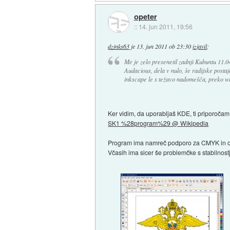
opeter
::
14. jun 2011, 19:56
dzinks63
je
13. jun 2011 ob 23:30
izjavil
:
Me je zelo presenetil zadnji Kubuntu 11.0
Audacious, dela v nulo, še radijske postaj
inkscape le s težavo nadomešča, preko wi
Ker vidim, da uporabljaš KDE, ti priporočam
SK1 %28program%29 @ Wikipedia
Program ima namreč podporo za CMYK in ob
Včasih ima sicer še problemčke s stabilnost