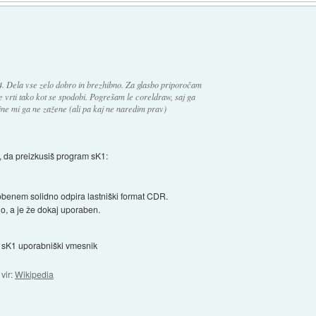
4. Dela vse zelo dobro in brezhibno. Za glasbo priporočam
e vrti tako kot se spodobi. Pogrešam le coreldraw, saj ga
ne mi ga ne zažene (ali pa kaj ne naredim prav)
, da preizkusiš program sK1:
enem solidno odpira lastniški format CDR.
jo, a je že dokaj uporaben.
sK1 uporabniški vmesnik
vir:
Wikipedia