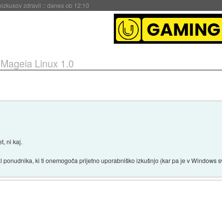
naslednji dve leti
::
danes ob 11:37
»
Mageia Linux 1.0
, ni kaj.
l ponudnika, ki ti onemogoča prijetno uporabniško izkušnjo (kar pa je v Windows sve