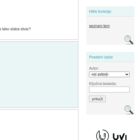
Hitre funkcije
seznam tem
es tako slaba stvar?
Posebni izpisi
Avtor:
Ključna beseda: