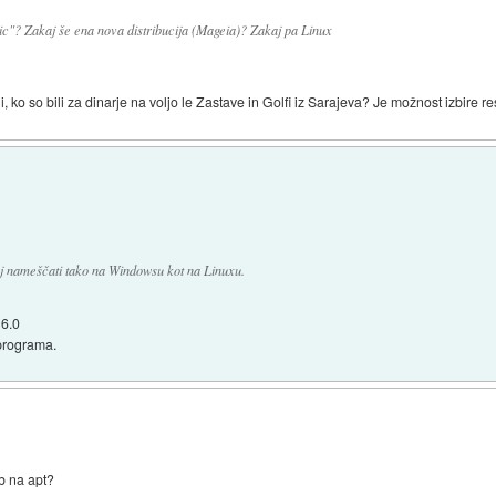
ic"? Zakaj še ena nova distribucija (Mageia)? Zakaj pa Linux
i, ko so bili za dinarje na voljo le Zastave in Golfi iz Sarajeva? Je možnost izbire r
 nameščati tako na Windowsu kot na Linuxu.
 6.0
programa.
b na apt?