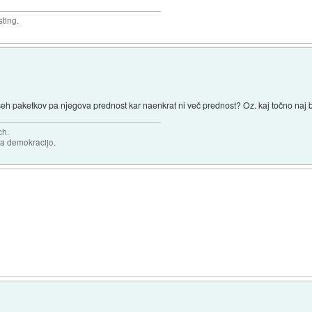
sting.
vseh paketkov pa njegova prednost kar naenkrat ni več prednost? Oz. kaj točno naj 
ch.
za demokracijo.