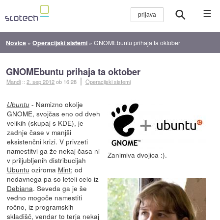
☰
Novice
»
Operacijski sistemi
»
GNOMEbuntu prihaja ta oktober
GNOMEbuntu prihaja ta oktober
Mandi
::
2. sep 2012
ob 16:28
Operacijski sistemi
- Namizno okolje
Ubuntu
GNOME, svojčas eno od dveh
velikih (skupaj s KDE), je
zadnje čase v manjši
eksistenčni krizi. V privzeti
namestitvi ga že nekaj časa ni
Zanimiva dvojica :).
v priljubljenih distribucijah
Ubuntu
oziroma
Mint
; od
nedavnega pa so leteli celo iz
Debiana
. Seveda ga je še
vedno mogoče namestiti
ročno, iz programskih
skladišč, vendar to terja nekaj