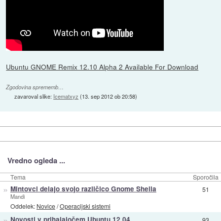
Ubuntu GNOME Remix 12.10 Alpha 2 Available For Download
Zgodovina sprememb…
zavaroval slike:
Icematxyz
(
13. sep 2012 ob 20:58
)
Vredno ogleda ...
Tema
Sporočila
»
Mintovci delajo svojo različico Gnome Shella
51
Mandi
Oddelek:
Novice
/
Operacijski sistemi
»
Novosti v prihajajočem Ubuntu 12.04
93