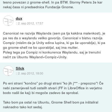
tesno povezan z gnome-shell. In pa BTW. Stormy Peters že kar
nekaj časa ni predsednica Fundacije Gnome.
dux
::
2. sep 2012, 17:57
Canonical ne razvija Waylanda (sem pa tja kakšna malenkost), je
pa res da o waylandu veliko govorijo. Canonical v bistvu razvija
Compiz (mislim da je Unity edina lupina, ki ga še uporablja), ki pa
ga gnome-shell ne bo uporabljal, saj ima mutter.
Poleg tega pa Compiz ni konkurenca Waylandu, saj je trenutni
načrt za Ubuntu Wayland+Compiz+Unity.
Silck
::
2. sep 2012, 18:00
Po eni strani "končno" po drugi strani "ko jih j*** - prepozno"! Če
nebi zamenjevali tudi ostalih stvari (FF in LibreOffice in verjetno
bodo našli še kaj) bi mogoče zadevo še sprobal.
Tako bom pa ostal na Ubuntu, Gnome Shell bom pa inštaliral
naknadno tako kot sedaj.