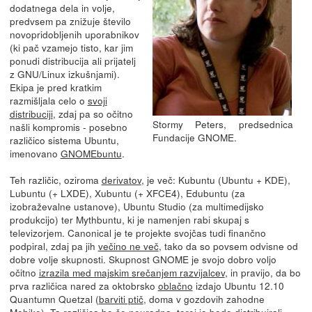
dodatnega dela in volje,
predvsem pa znižuje število
novopridobljenih uporabnikov
(ki pač vzamejo tisto, kar jim
ponudi distribucija ali prijatelj
z GNU/Linux izkušnjami).
Ekipa je pred kratkim
razmišljala celo o
svoji
distribuciji
, zdaj pa so očitno
Stormy Peters, predsednica
našli kompromis - posebno
Fundacije GNOME.
različico sistema Ubuntu,
imenovano
GNOMEbuntu
.
Teh različic, oziroma
derivatov
, je več: Kubuntu (Ubuntu + KDE),
Lubuntu (+ LXDE), Xubuntu (+ XFCE4), Edubuntu (za
izobraževalne ustanove), Ubuntu Studio (za multimedijsko
produkcijo) ter Mythbuntu, ki je namenjen rabi skupaj s
televizorjem. Canonical je te projekte svojčas tudi finančno
podpiral, zdaj pa jih
večino ne več
, tako da so povsem odvisne od
dobre volje skupnosti. Skupnost GNOME je svojo dobro voljo
očitno
izrazila med majskim srečanjem razvijalcev
, in pravijo, da bo
prva različica nared za oktobrsko
oblačno
izdajo Ubuntu 12.10
Quantumn Quetzal (
barviti ptič
, doma v gozdovih zahodne
Mehike). Ta različica bo še neuradna, torej jo bodo distribuirali