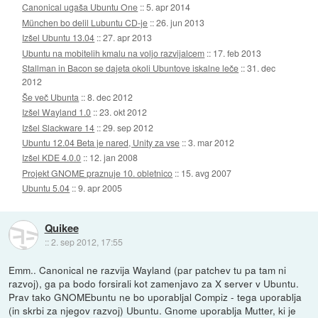
Canonical ugaša Ubuntu One
::
5. apr 2014
München bo delil Lubuntu CD-je
::
26. jun 2013
Izšel Ubuntu 13.04
::
27. apr 2013
Ubuntu na mobitelih kmalu na voljo razvijalcem
::
17. feb 2013
Stallman in Bacon se dajeta okoli Ubuntove iskalne leče
::
31. dec
2012
Še več Ubunta
::
8. dec 2012
Izšel Wayland 1.0
::
23. okt 2012
Izšel Slackware 14
::
29. sep 2012
Ubuntu 12.04 Beta je nared, Unity za vse
::
3. mar 2012
Izšel KDE 4.0.0
::
12. jan 2008
Projekt GNOME praznuje 10. obletnico
::
15. avg 2007
Ubuntu 5.04
::
9. apr 2005
Quikee
::
2. sep 2012, 17:55
Emm.. Canonical ne razvija Wayland (par patchev tu pa tam ni
razvoj), ga pa bodo forsirali kot zamenjavo za X server v Ubuntu.
Prav tako GNOMEbuntu ne bo uporabljal Compiz - tega uporablja
(in skrbi za njegov razvoj) Ubuntu. Gnome uporablja Mutter, ki je