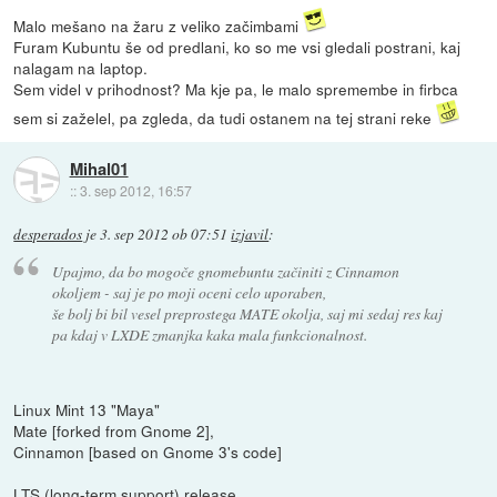
Malo mešano na žaru z veliko začimbami
Furam Kubuntu še od predlani, ko so me vsi gledali postrani, kaj
nalagam na laptop.
Sem videl v prihodnost? Ma kje pa, le malo spremembe in firbca
sem si zaželel, pa zgleda, da tudi ostanem na tej strani reke
Mihal01
::
3. sep 2012, 16:57
desperados
je
3. sep 2012 ob 07:51
izjavil
:
Upajmo, da bo mogoče gnomebuntu začiniti z Cinnamon
okoljem - saj je po moji oceni celo uporaben,
še bolj bi bil vesel preprostega MATE okolja, saj mi sedaj res kaj
pa kdaj v LXDE zmanjka kaka mala funkcionalnost.
Linux Mint 13 "Maya"
Mate [forked from Gnome 2],
Cinnamon [based on Gnome 3's code]
LTS (long-term support) release