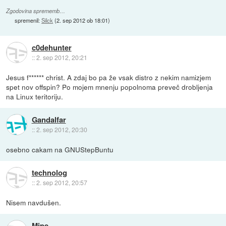
Zgodovina sprememb…
spremenil:
Silck
(
2. sep 2012 ob 18:01
)
c0dehunter
::
2. sep 2012, 20:21
Jesus f****** christ. A zdaj bo pa že vsak distro z nekim namizjem
spet nov offspin? Po mojem mnenju popolnoma preveč drobljenja
na Linux teritoriju.
Gandalfar
::
2. sep 2012, 20:30
osebno cakam na GNUStepBuntu
technolog
::
2. sep 2012, 20:57
Nisem navdušen.
Mipe