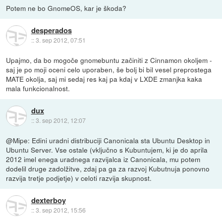
Potem ne bo GnomeOS, kar je škoda?
desperados
::
3. sep 2012, 07:51
Upajmo, da bo mogoče gnomebuntu začiniti z Cinnamon okoljem -
saj je po moji oceni celo uporaben, še bolj bi bil vesel preprostega
MATE okolja, saj mi sedaj res kaj pa kdaj v LXDE zmanjka kaka
mala funkcionalnost.
dux
::
3. sep 2012, 12:07
@Mipe: Edini uradni distribuciji Canonicala sta Ubuntu Desktop in
Ubuntu Server. Vse ostale (vključno s Kubuntujem, ki je do aprila
2012 imel enega uradnega razvijalca iz Canonicala, mu potem
dodelil druge zadolžitve, zdaj pa ga za razvoj Kubutnuja ponovno
razvija tretje podjetje) v celoti razvija skupnost.
dexterboy
::
3. sep 2012, 15:56