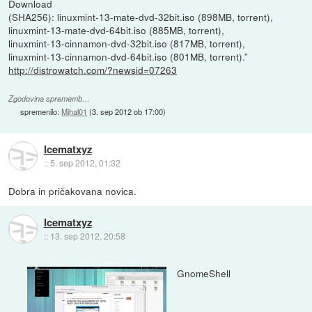
Download
(SHA256): linuxmint-13-mate-dvd-32bit.iso (898MB, torrent),
linuxmint-13-mate-dvd-64bit.iso (885MB, torrent),
linuxmint-13-cinnamon-dvd-32bit.iso (817MB, torrent),
linuxmint-13-cinnamon-dvd-64bit.iso (801MB, torrent).”
http://distrowatch.com/?newsid=07263
Zgodovina sprememb…
spremenilo:
Mihal01
(
3. sep 2012 ob 17:00
)
Icematxyz
::
5. sep 2012, 01:32
Dobra in pričakovana novica.
Icematxyz
::
13. sep 2012, 20:58
GnomeShell