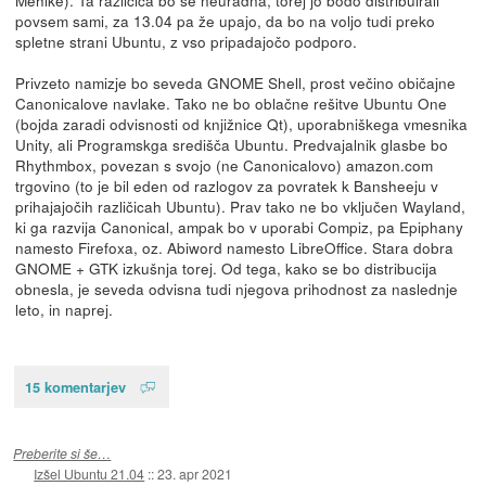
povsem sami, za 13.04 pa že upajo, da bo na voljo tudi preko
spletne strani Ubuntu, z vso pripadajočo podporo.
Privzeto namizje bo seveda GNOME Shell, prost večino običajne
Canonicalove navlake. Tako ne bo oblačne rešitve Ubuntu One
(bojda zaradi odvisnosti od knjižnice Qt), uporabniškega vmesnika
Unity, ali Programskga središča Ubuntu. Predvajalnik glasbe bo
Rhythmbox, povezan s svojo (ne Canonicalovo) amazon.com
trgovino (to je bil eden od razlogov za povratek k Bansheeju v
prihajajočih različicah Ubuntu). Prav tako ne bo vključen Wayland,
ki ga razvija Canonical, ampak bo v uporabi Compiz, pa Epiphany
namesto Firefoxa, oz. Abiword namesto LibreOffice. Stara dobra
GNOME + GTK izkušnja torej. Od tega, kako se bo distribucija
obnesla, je seveda odvisna tudi njegova prihodnost za naslednje
leto, in naprej.
15 komentarjev
Preberite si še…
Izšel Ubuntu 21.04
::
23. apr 2021