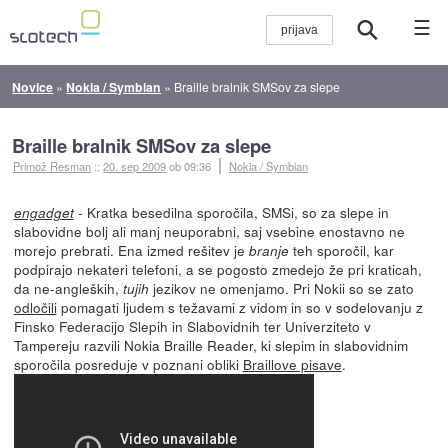
☰
Novice
»
Nokia / Symbian
»
Braille bralnik SMSov za slepe
Braille bralnik SMSov za slepe
Primož Resman
::
20. sep 2009
ob 09:36
Nokia / Symbian
- Kratka besedilna sporočila, SMSi, so za slepe in
engadget
slabovidne bolj ali manj neuporabni, saj vsebine enostavno ne
morejo prebrati. Ena izmed rešitev je
teh sporočil, kar
branje
podpirajo nekateri telefoni, a se pogosto zmedejo že pri kraticah,
da ne-angleških,
jezikov ne omenjamo. Pri Nokii so se zato
tujih
odločili
pomagati ljudem s težavami z vidom in so v sodelovanju z
Finsko Federacijo Slepih in Slabovidnih ter Univerziteto v
Tampereju razvili Nokia Braille Reader, ki slepim in slabovidnim
sporočila posreduje v poznani obliki
Braillove pisave
.