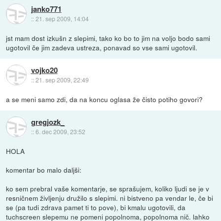
janko771
::
21. sep 2009, 14:04
jst mam dost izkušn z slepimi, tako ko bo to jim na voljo bodo sami
ugotovil če jim zadeva ustreza, ponavad so vse sami ugotovil.
vojko20
::
21. sep 2009, 22:49
a se meni samo zdi, da na koncu oglasa že čisto potiho govori?
gregjozk_
::
6. dec 2009, 23:52
HOLA
komentar bo malo daljši:
ko sem prebral vaše komentarje, se sprašujem, koliko ljudi se je v
resničnem življenju družilo s slepimi. ni bistveno pa vendar le, če bi
se (pa tudi zdrava pamet ti to pove), bi kmalu ugotovili, da
tuchscreen slepemu ne pomeni popolnoma, popolnoma nič. lahko