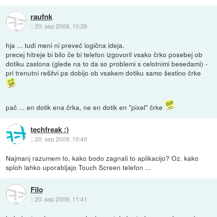
raufnk
::
20. sep 2009, 10:39
hja ... tudi meni ni preveč logična ideja.
precej hitreje bi bilo če bi telefon izgovoril vsako črko posebej ob
dotiku zaslona (glede na to da so problemi s celotnimi besedami) -
pri trenutni rešitvi pa dobijo ob vsakem dotiku samo šestino črke
pač ... en dotik ena črka, ne en dotik en "pixel" črke
techfreak :)
::
20. sep 2009, 10:40
Najmanj razumem to, kako bodo zagnali to aplikacijo? Oz. kako
sploh lahko uporabljajo Touch Screen telefon ...
Filo
::
20. sep 2009, 11:41