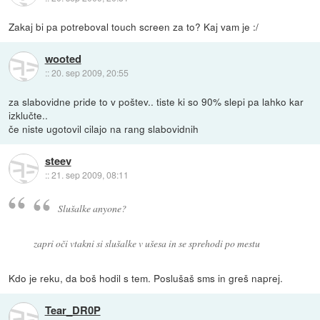
Zakaj bi pa potreboval touch screen za to? Kaj vam je :/
wooted
::
20. sep 2009, 20:55
za slabovidne pride to v poštev.. tiste ki so 90% slepi pa lahko kar
izklučte..
če niste ugotovil cilajo na rang slabovidnih
steev
::
21. sep 2009, 08:11
Slušalke anyone?
zapri oči vtakni si slušalke v ušesa in se sprehodi po mestu
Kdo je reku, da boš hodil s tem. Poslušaš sms in greš naprej.
Tear_DR0P