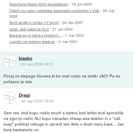
Najavljena Nokia 5530 XpressMusic
::
19. jun 2009
Odkrit nov način pridobitve sistemskih privilegijev v Visti
::
26. maj
2008
Skriti stroški e-volitev v Franciji
::
24. dec 2007
Izdan .deb paket za GLS
::
21. jan 2004
Bavaria pa ni edina s problemi...
::
7. mar 2002
Logotipi za mobilne telefone
::
2. mar 2001
biasko
::
20. sep 2009, 09:51
Povej mi slepega človeka ki bo imel nokio na dotik! JAO! Pa še
počasno je tole.
Dragi
::
20. sep 2009, 09:58
Sam res, boš kupu nokio touch s katero boš lahko bral sporočila
na zgornji način ALI kupu navaden cheap-aas telefon in z "call
susy" poklical nekoga in opravil isto delo v dosti manj časa... Jao
kere bedastoče no.