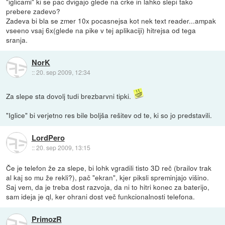
"iglicami" ki se pac dvigajo glede na crke in lahko slepi tako
prebere zadevo?
Zadeva bi bla se zmer 10x pocasnejsa kot nek text reader...ampak
vseeno vsaj 6x(glede na pike v tej aplikaciji) hitrejsa od tega
sranja.
NorK
::
20. sep 2009, 12:34
Za slepe sta dovolj tudi brezbarvni tipki.
"Iglice" bi verjetno res bile boljša rešitev od te, ki so jo predstavili.
LordPero
::
20. sep 2009, 13:15
Če je telefon že za slepe, bi lohk vgradili tisto 3D reč (brailov trak
al kaj so mu že rekli?), pač "ekran", kjer piksli spreminjajo višino.
Saj vem, da je treba dost razvoja, da ni to hitri konec za baterijo,
sam ideja je ql, ker ohrani dost več funkcionalnosti telefona.
PrimozR