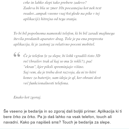
crke in lahko slepi tako prebere zadevo?
Zadeva bi bla se zmer 10x pocasnejsa kot nek text
reader...ampak vseeno vsaj 6x(glede na pike v tej
aplikaciji) hitrejsa od tega sranja.
To bi bil popolnoma namenski telefon, ki bi bil zaradi majhnega
števila prodanih aparatov drag. Tole je pa ena preprosta
aplikacija, ki je zastonj za relativno poceni mobitel.
Če je telefon že za slepe, bi lohk vgradili tisto 3D
reč (brailov trak al kaj so mu že rekli?), pač
"ekran", kjer piksli spreminjajo višino.
Saj vem, da je treba dost razvoja, da ni to hitri
konec za baterijo, sam ideja je ql, ker ohrani dost
več funkcionalnosti telefona.
Enako kot zgoraj.
Še vseeno je bedarija in so zgoraj dali boljši primer. Aplikacija ki ti
bere črko za črko. Pa jo daš lahko na vsak telefon, touch ali
navadni. Kako pa napišeš sms? Touch je bedarija za slepe.