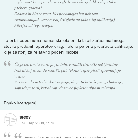
"iglicami" ki se pac dvigajo glede na crke in lahko slepi tako
prebere zadevo?
Zadeva bi bla se zmer 10x pocasnejsa kot nek text
reader...ampak vseeno vsaj 6x(glede na pike v tej aplikaciji)
hitrejsa od tega sranja.
To bi bil popolnoma namenski telefon, ki bi bil zaradi majhnega
števila prodanih aparatov drag. Tole je pa ena preprosta aplikacija,
ki je zastonj za relativno poceni mobitel.
Če je telefon že za slepe, bi lohk vgradili tisto 3D reč (brailov
trak al kaj so mu že rekli?), pač "ekran", kjer piksli spreminjajo
višino.
Saj vem, da je treba dost razvoja, da ni to hitri konec za baterijo,
sam ideja je ql, ker ohrani dost več funkcionalnosti telefona.
Enako kot zgoraj.
steev
::
20. sep 2009, 15:36
hmmn, to je samo za branje? kako pa bo odpisal