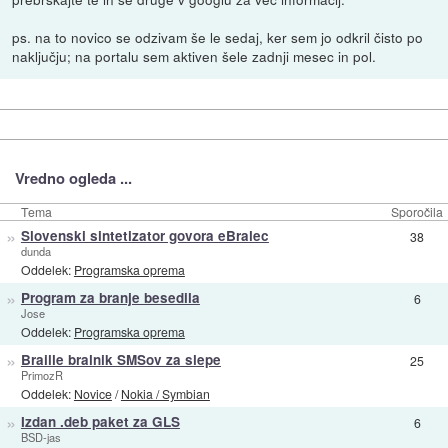
ps. na to novico se odzivam še le sedaj, ker sem jo odkril čisto po
naključju; na portalu sem aktiven šele zadnji mesec in pol.
Vredno ogleda ...
Tema
Sporočila
»
Slovenski sintetizator govora eBralec
38
dunda
Oddelek:
Programska oprema
»
Program za branje besedila
6
Jose
Oddelek:
Programska oprema
»
Braille bralnik SMSov za slepe
25
PrimozR
Oddelek:
Novice
/
Nokia / Symbian
»
Izdan .deb paket za GLS
6
BSD-jas