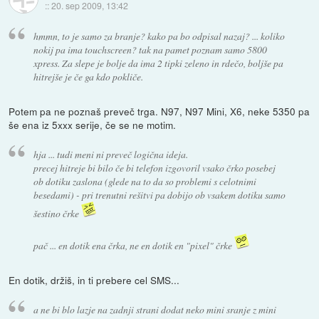
::
20. sep 2009, 13:42
hmmn, to je samo za branje? kako pa bo odpisal nazaj? ... koliko
nokij pa ima touchscreen? tak na pamet poznam samo 5800
xpress. Za slepe je bolje da ima 2 tipki zeleno in rdečo, boljše pa
hitrejše je če ga kdo pokliče.
Potem pa ne poznaš preveč trga. N97, N97 Mini, X6, neke 5350 pa
še ena iz 5xxx serije, če se ne motim.
hja ... tudi meni ni preveč logična ideja.
precej hitreje bi bilo če bi telefon izgovoril vsako črko posebej
ob dotiku zaslona (glede na to da so problemi s celotnimi
besedami) - pri trenutni rešitvi pa dobijo ob vsakem dotiku samo
šestino črke
pač ... en dotik ena črka, ne en dotik en "pixel" črke
En dotik, držiš, in ti prebere cel SMS...
a ne bi blo lazje na zadnji strani dodat neko mini sranje z mini