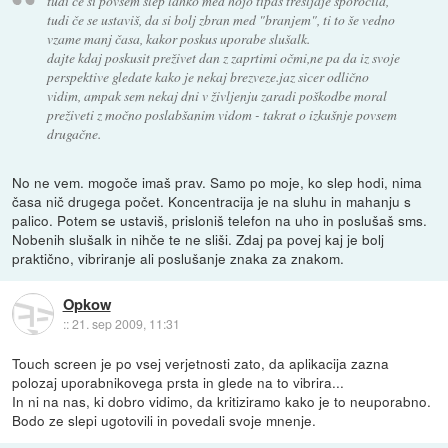
tudi če si povsem slep lahko med hojo tipaš tresljaje sporočila,
tudi če se ustaviš, da si bolj zbran med "branjem", ti to še vedno
vzame manj časa, kakor poskus uporabe slušalk.
dajte kdaj poskusit preživet dan z zaprtimi očmi,ne pa da iz svoje
perspektive gledate kako je nekaj brezveze.jaz sicer odlično
vidim, ampak sem nekaj dni v življenju zaradi poškodbe moral
preživeti z močno poslabšanim vidom - takrat o izkušnje povsem
drugačne.
No ne vem. mogoče imaš prav. Samo po moje, ko slep hodi, nima
časa nič drugega počet. Koncentracija je na sluhu in mahanju s
palico. Potem se ustaviš, prisloniš telefon na uho in poslušaš sms.
Nobenih slušalk in nihče te ne sliši. Zdaj pa povej kaj je bolj
praktično, vibriranje ali poslušanje znaka za znakom.
Opkow
::
21. sep 2009, 11:31
Touch screen je po vsej verjetnosti zato, da aplikacija zazna
polozaj uporabnikovega prsta in glede na to vibrira...
In ni na nas, ki dobro vidimo, da kritiziramo kako je to neuporabno.
Bodo ze slepi ugotovili in povedali svoje mnenje.