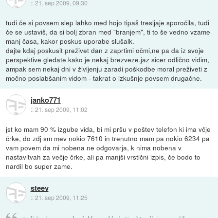
::
21. sep 2009, 09:30
tudi če si povsem slep lahko med hojo tipaš tresljaje sporočila, tudi
če se ustaviš, da si bolj zbran med "branjem", ti to še vedno vzame
manj časa, kakor poskus uporabe slušalk.
dajte kdaj poskusit preživet dan z zaprtimi očmi,ne pa da iz svoje
perspektive gledate kako je nekaj brezveze.jaz sicer odlično vidim,
ampak sem nekaj dni v življenju zaradi poškodbe moral preživeti z
močno poslabšanim vidom - takrat o izkušnje povsem drugačne.
janko771
::
21. sep 2009, 11:02
jst ko mam 90 % izgube vida, bi mi pršu v poštev telefon ki ima včje
črke, do zdj sm mev nokio 7610 in trenutno mam pa nokio 6234 pa
vam povem da mi nobena ne odgovarja, k nima nobena v
nastavitvah za večje črke, ali pa manjši vrstični izpis, če bodo to
nardil bo super zame.
steev
::
21. sep 2009, 11:25