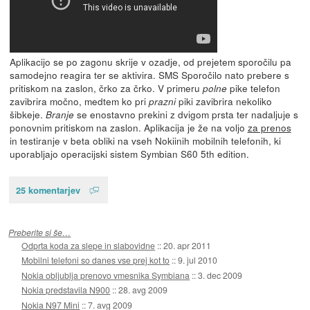
Aplikacijo se po zagonu skrije v ozadje, od prejetem sporočilu pa
samodejno reagira ter se aktivira. SMS Sporočilo nato prebere s
pritiskom na zaslon, črko za črko. V primeru
pike telefon
polne
zavibrira močno, medtem ko pri
piki zavibrira nekoliko
prazni
šibkeje.
se enostavno prekini z dvigom prsta ter nadaljuje s
Branje
ponovnim pritiskom na zaslon. Aplikacija je že na voljo
za prenos
in testiranje v beta obliki na vseh Nokiinih mobilnih telefonih, ki
uporabljajo operacijski sistem Symbian S60 5th edition.
25 komentarjev
Preberite si še…
Odprta koda za slepe in slabovidne
::
20. apr 2011
Mobilni telefoni so danes vse prej kot to
::
9. jul 2010
Nokia obljublja prenovo vmesnika Symbiana
::
3. dec 2009
Nokia predstavila N900
::
28. avg 2009
Nokia N97 Mini
::
7. avg 2009