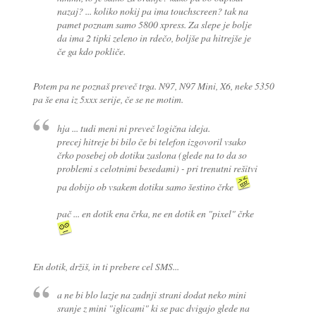
nazaj? ... koliko nokij pa ima touchscreen? tak na
pamet poznam samo 5800 xpress. Za slepe je bolje
da ima 2 tipki zeleno in rdečo, boljše pa hitrejše je
če ga kdo pokliče.
Potem pa ne poznaš preveč trga. N97, N97 Mini, X6, neke 5350
pa še ena iz 5xxx serije, če se ne motim.
hja ... tudi meni ni preveč logična ideja.
precej hitreje bi bilo če bi telefon izgovoril vsako
črko posebej ob dotiku zaslona (glede na to da so
problemi s celotnimi besedami) - pri trenutni rešitvi
pa dobijo ob vsakem dotiku samo šestino črke
pač ... en dotik ena črka, ne en dotik en "pixel" črke
En dotik, držiš, in ti prebere cel SMS...
a ne bi blo lazje na zadnji strani dodat neko mini
sranje z mini "iglicami" ki se pac dvigajo glede na