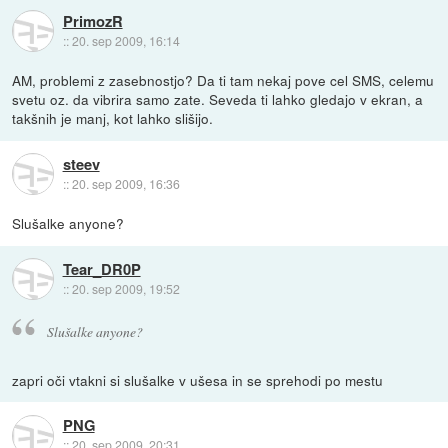
PrimozR
::
20. sep 2009, 16:14
AM, problemi z zasebnostjo? Da ti tam nekaj pove cel SMS, celemu
svetu oz. da vibrira samo zate. Seveda ti lahko gledajo v ekran, a
takšnih je manj, kot lahko slišijo.
steev
::
20. sep 2009, 16:36
Slušalke anyone?
Tear_DR0P
::
20. sep 2009, 19:52
Slušalke anyone?
zapri oči vtakni si slušalke v ušesa in se sprehodi po mestu
PNG
::
20. sep 2009, 20:31