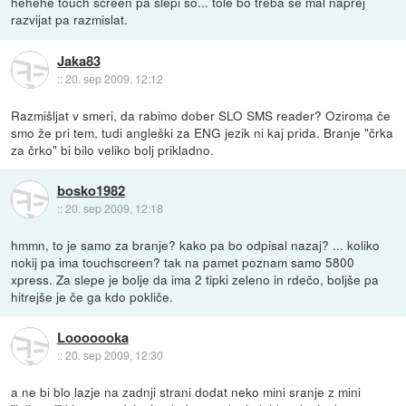
hehehe touch screen pa slepi so... tole bo treba se mal naprej
razvijat pa razmislat.
Jaka83
::
20. sep 2009, 12:12
Razmišljat v smeri, da rabimo dober SLO SMS reader? Oziroma če
smo že pri tem, tudi angleški za ENG jezik ni kaj prida. Branje "črka
za črko" bi bilo veliko bolj prikladno.
bosko1982
::
20. sep 2009, 12:18
hmmn, to je samo za branje? kako pa bo odpisal nazaj? ... koliko
nokij pa ima touchscreen? tak na pamet poznam samo 5800
xpress. Za slepe je bolje da ima 2 tipki zeleno in rdečo, boljše pa
hitrejše je če ga kdo pokliče.
Looooooka
::
20. sep 2009, 12:30
a ne bi blo lazje na zadnji strani dodat neko mini sranje z mini