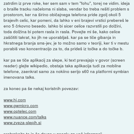
zatrdim iz prve roke, ker sem sam v tem "fohu", torej ne vidim. ideja
o braille tracku načeloma ni slaba, vendar bo treba rešiti problem s
prostorom, ker na širino običajnega telefona pride zgolj okoli 5
brajevih celic, kar pomeni, da lahko v eni brajevi vrstici prebereš le
eno 5 črkovno besedo. lahko bi sicer celice razvrstili po dolžini,
toda dolžina bi potem rasla in rasla. Povejte mi še, kako celice
zaščititi takrat, ko jih ne uporabljaš. kar pa se tiče gibanja in
hkratnega branja sms-jev, je to možno samo v teoriji, ker ti v mestu
porabiš vso koncentracijo za to, da prideš iz točke a do točke b.
kar pa se tiče aplikacij za slepe, ki text prevajajo v govor (screen
reader) glejte wikipedio, obstaja taka aplikacija tudi za mobilne
telefone, zaenkrat samo za nokiino serijo s60 na platformi symbian
imenovana talks.
za konec pa še nekaj koristnih povezav:
www.hj.com
www.gwmicro.com
www.optelec.com
www.nuance.com/talks
www.zveza-slepih.si
prebrskajte te in še druge v googlu za več informacij.