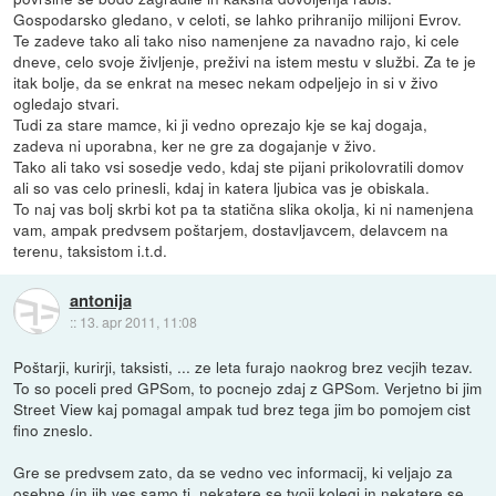
Gospodarsko gledano, v celoti, se lahko prihranijo milijoni Evrov.
Te zadeve tako ali tako niso namenjene za navadno rajo, ki cele
dneve, celo svoje življenje, preživi na istem mestu v službi. Za te je
itak bolje, da se enkrat na mesec nekam odpeljejo in si v živo
ogledajo stvari.
Tudi za stare mamce, ki ji vedno oprezajo kje se kaj dogaja,
zadeva ni uporabna, ker ne gre za dogajanje v živo.
Tako ali tako vsi sosedje vedo, kdaj ste pijani prikolovratili domov
ali so vas celo prinesli, kdaj in katera ljubica vas je obiskala.
To naj vas bolj skrbi kot pa ta statična slika okolja, ki ni namenjena
vam, ampak predvsem poštarjem, dostavljavcem, delavcem na
terenu, taksistom i.t.d.
antonija
::
13. apr 2011, 11:08
Poštarji, kurirji, taksisti, ... ze leta furajo naokrog brez vecjih tezav.
To so poceli pred GPSom, to pocnejo zdaj z GPSom. Verjetno bi jim
Street View kaj pomagal ampak tud brez tega jim bo pomojem cist
fino zneslo.
Gre se predvsem zato, da se vedno vec informacij, ki veljajo za
osebne (in jih ves samo ti, nekatere se tvoji kolegi in nekatere se