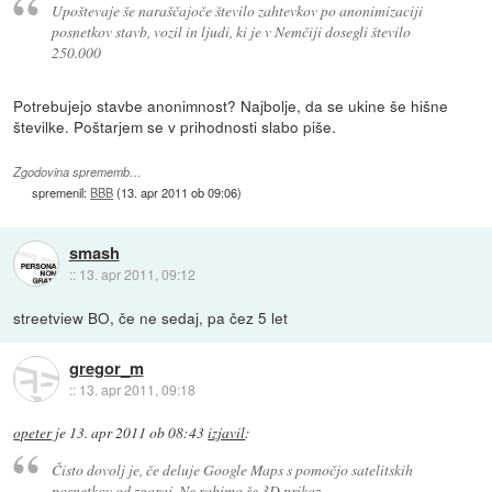
Upoštevaje še naraščajoče število zahtevkov po anonimizaciji
posnetkov stavb, vozil in ljudi, ki je v Nemčiji dosegli število
250.000
Potrebujejo stavbe anonimnost? Najbolje, da se ukine še hišne
številke. Poštarjem se v prihodnosti slabo piše.
Zgodovina sprememb…
spremenil:
BBB
(
13. apr 2011 ob 09:06
)
smash
::
13. apr 2011, 09:12
streetview BO, če ne sedaj, pa čez 5 let
gregor_m
::
13. apr 2011, 09:18
opeter
je
13. apr 2011 ob 08:43
izjavil
:
Čisto dovolj je, če deluje Google Maps s pomočjo satelitskih
posnetkov od zgoraj. Ne rabimo še 3D prikaz.