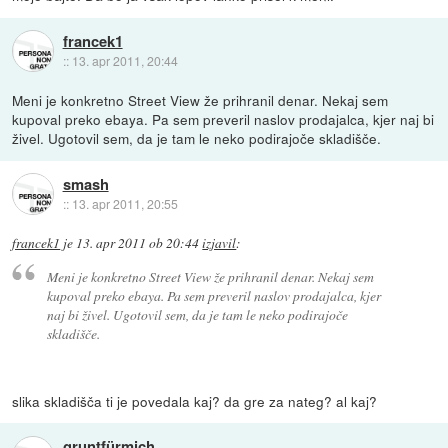
francek1
::
13. apr 2011, 20:44
Meni je konkretno Street View že prihranil denar. Nekaj sem
kupoval preko ebaya. Pa sem preveril naslov prodajalca, kjer naj bi
živel. Ugotovil sem, da je tam le neko podirajoče skladišče.
smash
::
13. apr 2011, 20:55
francek1
je
13. apr 2011 ob 20:44
izjavil
:
Meni je konkretno Street View že prihranil denar. Nekaj sem
kupoval preko ebaya. Pa sem preveril naslov prodajalca, kjer
naj bi živel. Ugotovil sem, da je tam le neko podirajoče
skladišče.
slika skladišča ti je povedala kaj? da gre za nateg? al kaj?
gruntfürmich