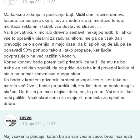
::
13. apr 2011, 11:28
Ma kakšno zidanje in podiranje bajt. Mislil sem recimo obnova
fasade, zamenjava oken, nova vhodna vrata, montaže tende,
montaža reklamnih tabel, vse dostavne službe, ...
Vsi ti privatniki, ki morajo dnevno sestaviti nekaj ponudb, bi lahko
vse to opravili v pisarni za računalnikom, me pa da vsak dan
prevozijo celo slovenijo, nimajo časa, da bi sploh kaj delali, pa še
ponavadi 90% ponudb tako ali tako propade, ker ljudje
povprašujejo na več različnih koncih.
Konec koncev bodo potem tudi privatniki cenejši, če mu ne bo
treba en cel dan zgubiti, da bo prišel do tebe in ti povedal koliko bi
stala na primer zamenjava enega okna.
Ko bodo v kratkem privatniki protestno zaprli ceste, ker tako ne
morejo več živeti, boste pa preklinjali, ker tisti dan ne boste mogli v
službo. Da bi jim pa malo olajšali delo, ne, to pa ne. Vsi ste isti kot
naši politiki. Vsak skrbi samo za svojo rit, namesto za splošno
dobro.
revvs
::
13. apr 2011, 11:37
Naj vsakemu plačajo, kateri bo za vse večne čase, brez možnosti