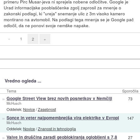
primeru Pirc Musar-jeva ni sprejela nobene odločitve. Google je
Urad informacijske pooblaščenke zgolj zaprosil za mnenje o
zakonski podlagi, ki "ureja" snemanje ulic z 3m visoko kamero
montirano na avtomobil. Na podlagi tega mnenja se je Google pač
odločil, da ne ponovi svoje nemške napake.
«
1
2
»
Vredno ogleda ...
Tema
Sporočila
»
Google Street View brez novih posnetkov v Nemčiji
73
McHusch
Oddelek:
Novice
/
Zasebnost
»
Sonce in veter najpomembnejša vira elektrike v Evropi
147
McHusch
Oddelek:
Novice
/
Znanost in tehnologija
»
Valve in druščina zaradi geoblokiranja oglobljeni s 7,8
27