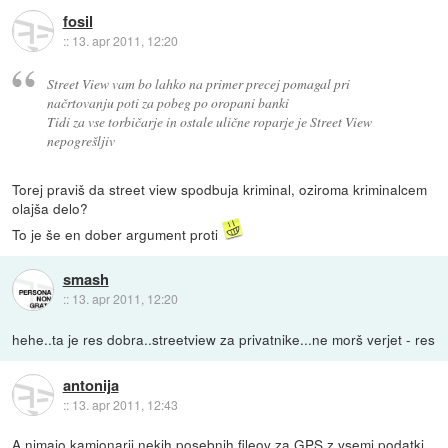
fosil
::
13. apr 2011, 12:20
Street View vam bo lahko na primer precej pomagal pri
načrtovanju poti za pobeg po oropani banki
Tidi za vse torbičarje in ostale ulične roparje je Street View
nepogrešljiv
Torej praviš da street view spodbuja kriminal, oziroma kriminalcem
olajša delo?
To je še en dober argument proti
smash
::
13. apr 2011, 12:20
hehe..ta je res dobra..streetview za privatnike...ne morš verjet - res
antonija
::
13. apr 2011, 12:43
A nimajo kamionarji nekih posebnih fileov za GPS z vsemi podatki