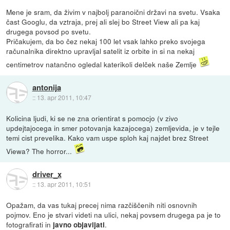
Mene je sram, da živim v najbolj paranoični državi na svetu. Vsaka
čast Googlu, da vztraja, prej ali slej bo Street View ali pa kaj
drugega povsod po svetu.
Pričakujem, da bo čez nekaj 100 let vsak lahko preko svojega
računalnika direktno upravljal satelit iz orbite in si na nekaj
centimetrov natančno ogledal katerikoli delček naše Zemlje
antonija
::
13. apr 2011, 10:47
Kolicina ljudi, ki se ne zna orientirat s pomocjo (v zivo
updejtajocega in smer potovanja kazajocega) zemljevida, je v tejle
temi cist prevelika. Kako vam uspe sploh kaj najdet brez Street
Viewa? The horror...
driver_x
::
13. apr 2011, 10:51
Opažam, da vas tukaj precej nima razčiščenih niti osnovnih
pojmov. Eno je stvari videti na ulici, nekaj povsem drugega pa je to
fotografirati in
.
javno objavljati