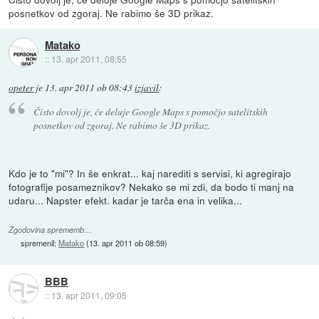
posnetkov od zgoraj. Ne rabimo še 3D prikaz.
Matako
::
13. apr 2011, 08:55
opeter
je
13. apr 2011 ob 08:43
izjavil
:
Čisto dovolj je, če deluje Google Maps s pomočjo satelitskih
posnetkov od zgoraj. Ne rabimo še 3D prikaz.
Kdo je to "mi"? In še enkrat... kaj narediti s servisi, ki agregirajo
fotografije posameznikov? Nekako se mi zdi, da bodo ti manj na
udaru... Napster efekt. kadar je tarča ena in velika...
Zgodovina sprememb…
spremenil:
Matako
(
13. apr 2011 ob 08:59
)
BBB
::
13. apr 2011, 09:05