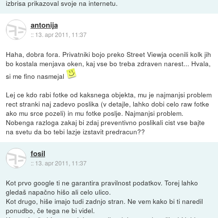
izbrisa prikazoval svoje na internetu.
antonija
::
13. apr 2011, 11:37
Haha, dobra fora. Privatniki bojo preko Street Viewja ocenili kolk jih
bo kostala menjava oken, kaj vse bo treba zdraven narest... Hvala,
si me fino nasmejal
Lej ce kdo rabi fotke od kaksnega objekta, mu je najmanjsi problem
rect stranki naj zadevo poslika (v detajle, lahko dobi celo raw fotke
ako mu srce pozeli) in mu fotke poslje. Najmanjsi problem.
Nobenga razloga zakaj bi zdaj preventivno poslikali cist vse bajte
na svetu da bo tebi lazje izstavit predracun??
fosil
::
13. apr 2011, 11:37
Kot prvo google ti ne garantira pravilnost podatkov. Torej lahko
gledaš napačno hišo ali celo ulico.
Kot drugo, hiše imajo tudi zadnjo stran. Ne vem kako bi ti naredil
ponudbo, če tega ne bi videl.