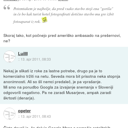
Potemtakem je najbolje, da pred vsako stavbo stoji ena "gorila"
in če bo kak turist hotel fotografirati dotično stavbo mu gre izbit
fotoaparat iz rok.
Skoraj tako, kot počnejo pred ameriško ambasado na prešernovi,
ne?
LuiIII
::
13. apr 2011, 08:33
Nekaj je slikati iz roke za lastne potrebe, drugo pa je to
komercialno tržiti na netu. Seveda mora bit prisotna neka stopnja
anonimnosti. Ali so šli nemci predaleč, je pa vprašanje.
Mi smo na ponudbo Googla za izvajanje snemanja v Sloveniji
odgovorili negativno. Pa ne zaradi Musarjeve, ampak zaradi
škrtosti (denarja).
opeter
::
13. apr 2011, 08:43
Čisto dovolj je, če deluje Google Maps s pomočjo satelitskih