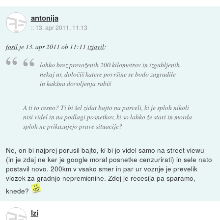
antonija
::
13. apr 2011, 11:13
fosil
je
13. apr 2011 ob 11:11
izjavil
:
lahko brez prevoženih 200 kilometrov in izgubljenih
nekaj ur, določiš katere površine se bodo zagradile
in kakšna dovoljenja rabiš
A ti to resno? Ti bi šel zidat bajto na parceli, ki je sploh nikoli
nisi videl in na podlagi posnetkov, ki so lahko že stari in morda
sploh ne prikazujejo prave situacije?
Ne, on bi najprej porusil bajto, ki bi jo videl samo na street viewu
(in je zdaj ne ker je google moral posnetke cenzurirati) in sele nato
postavil novo. 200km v vsako smer in par ur voznje je prevelik
vlozek za gradnjo nepremicnine. Zdej je recesija pa sparamo,
knede?
Izi