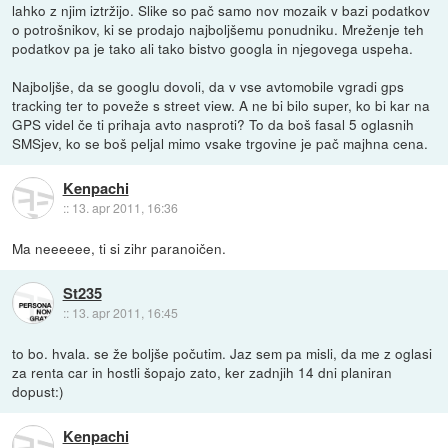
lahko z njim iztržijo. Slike so pač samo nov mozaik v bazi podatkov
o potrošnikov, ki se prodajo najboljšemu ponudniku. Mreženje teh
podatkov pa je tako ali tako bistvo googla in njegovega uspeha.
Najboljše, da se googlu dovoli, da v vse avtomobile vgradi gps
tracking ter to poveže s street view. A ne bi bilo super, ko bi kar na
GPS videl če ti prihaja avto nasproti? To da boš fasal 5 oglasnih
SMSjev, ko se boš peljal mimo vsake trgovine je pač majhna cena.
Kenpachi
::
13. apr 2011, 16:36
Ma neeeeee, ti si zihr paranoičen.
St235
::
13. apr 2011, 16:45
to bo. hvala. se že boljše počutim. Jaz sem pa misli, da me z oglasi
za renta car in hostli šopajo zato, ker zadnjih 14 dni planiran
dopust:)
Kenpachi