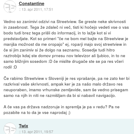
Constantine
::
13. apr 2011, 17:51
Vedno so zanimivi odzivi na Streetview. Se greste neke skrivnosti
in zasebnost. Tega že zdaleč ni več, tisti ki hočejo vedeti vse o vas
bodo tudi brez tega prišli do informacij, in to lažje kot si vi
predstavljate. Kot so primeri "če ne bom mel bajte na Streetview je
manjša možnost da me oropajo" ej, roparji majo svoj streetview in
če si jim zanimiv si že dolgo na seznamu. Sosedje tudi hitro
raztrobijo kdaj ste domov prnesu nov televizor ali ljubico, in to ne
samo bližnjim sosedom :D če mislite drugače ste se pa res včeri
rodil :D
Če rabimo Streetview v Sloveniji je res vprašanje, pa ne zato ker bi
razkrival vaše skrivnosti, ampak ker je za našo malo državo res
neuporaben, imamo vrhunske zemljevide, sam še vedno prisegam
samo na njih in niti ne razmišljam da bi si nabavil navigacijo.
A če vas pa država nadzoruje in spremlja je pa v redu? Pa ne
pozabite na to da je vse naprodaj ;)
Twix
::
13. apr 2011, 19:57