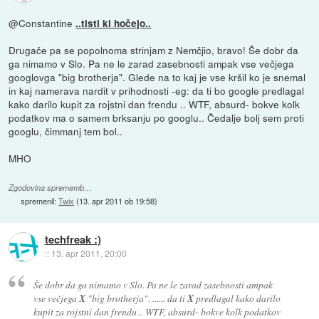
@Constantine
..tisti ki hočejo..
Drugače pa se popolnoma strinjam z Nemčjio, bravo! Še dobr da
ga nimamo v Slo. Pa ne le zarad zasebnosti ampak vse večjega
googlovga "big brotherja". Glede na to kaj je vse kršil ko je snemal
in kaj namerava nardit v prihodnosti -eg: da ti bo google predlagal
kako darilo kupit za rojstni dan frendu .. WTF, absurd- bokve kolk
podatkov ma o samem brksanju po googlu.. Čedalje bolj sem proti
googlu, čimmanj tem bol..
MHO
Zgodovina sprememb…
spremenil:
Twix
(
13. apr 2011 ob 19:58
)
techfreak :)
::
13. apr 2011, 20:00
Še dobr da ga nimamo v Slo. Pa ne le zarad zasebnosti ampak
vse večjega
X
"big brotherja". ...... da ti
X
predlagal kako darilo
kupit za rojstni dan frendu .. WTF, absurd- bokve kolk podatkov