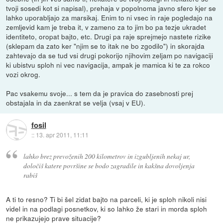
tvoji sosedi kot si napisal), prehaja v popolnoma javno sfero kjer se
lahko uporabljajo za marsikaj. Enim to ni vsec in raje pogledajo na
zemljevid kam je treba it, v zameno za to jim bo pa tezje ukradet
identiteto, oropat bajto, etc. Drugi pa raje sprejmejo nastete rizike
(sklepam da zato ker "njim se to itak ne bo zgodilo") in skorajda
zahtevajo da se tud vsi drugi pokorijo njihovim zeljam po navigaciji
ki ubistvu sploh ni vec navigacija, ampak je mamica ki te za rokco
vozi okrog.
Pac vsakemu svoje... s tem da je pravica do zasebnosti prej
obstajala in da zaenkrat se velja (vsaj v EU).
fosil
::
13. apr 2011, 11:11
lahko brez prevoženih 200 kilometrov in izgubljenih nekaj ur,
določiš katere površine se bodo zagradile in kakšna dovoljenja
rabiš
A ti to resno? Ti bi šel zidat bajto na parceli, ki je sploh nikoli nisi
videl in na podlagi posnetkov, ki so lahko že stari in morda sploh
ne prikazujejo prave situacije?