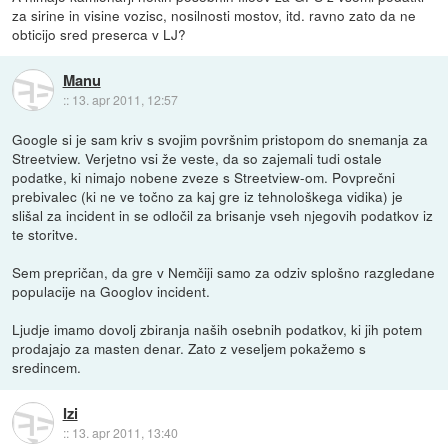
za sirine in visine vozisc, nosilnosti mostov, itd. ravno zato da ne
obticijo sred preserca v LJ?
Manu
::
13. apr 2011, 12:57
Google si je sam kriv s svojim površnim pristopom do snemanja za
Streetview. Verjetno vsi že veste, da so zajemali tudi ostale
podatke, ki nimajo nobene zveze s Streetview-om. Povprečni
prebivalec (ki ne ve točno za kaj gre iz tehnološkega vidika) je
slišal za incident in se odločil za brisanje vseh njegovih podatkov iz
te storitve.
Sem prepričan, da gre v Nemčiji samo za odziv splošno razgledane
populacije na Googlov incident.
Ljudje imamo dovolj zbiranja naših osebnih podatkov, ki jih potem
prodajajo za masten denar. Zato z veseljem pokažemo s
sredincem.
Izi
::
13. apr 2011, 13:40