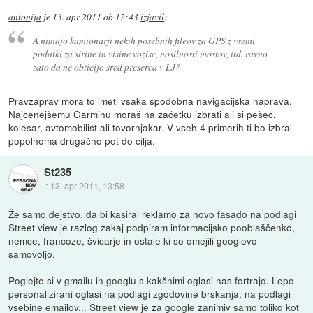
antonija
je
13. apr 2011 ob 12:43
izjavil
:
A nimajo kamionarji nekih posebnih fileov za GPS z vsemi
podatki za sirine in visine vozisc, nosilnosti mostov, itd. ravno
zato da ne obticijo sred preserca v LJ?
Pravzaprav mora to imeti vsaka spodobna navigacijska naprava.
Najcenejšemu Garminu moraš na začetku izbrati ali si pešec,
kolesar, avtomobilist ali tovornjakar. V vseh 4 primerih ti bo izbral
popolnoma drugačno pot do cilja.
St235
::
13. apr 2011, 13:58
Že samo dejstvo, da bi kasiral reklamo za novo fasado na podlagi
Street view je razlog zakaj podpiram informacijsko pooblaščenko,
nemce, francoze, švicarje in ostale ki so omejili googlovo
samovoljo.
Poglejte si v gmailu in googlu s kakšnimi oglasi nas fortrajo. Lepo
personalizirani oglasi na podlagi zgodovine brskanja, na podlagi
vsebine emailov... Street view je za google zanimiv samo toliko kot