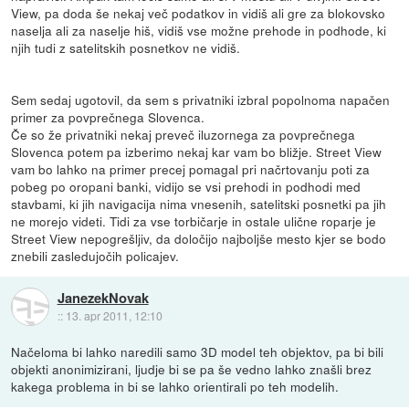
View, pa doda še nekaj več podatkov in vidiš ali gre za blokovsko
naselja ali za naselje hiš, vidiš vse možne prehode in podhode, ki
njih tudi z satelitskih posnetkov ne vidiš.
Sem sedaj ugotovil, da sem s privatniki izbral popolnoma napačen
primer za povprečnega Slovenca.
Če so že privatniki nekaj preveč iluzornega za povprečnega
Slovenca potem pa izberimo nekaj kar vam bo bližje. Street View
vam bo lahko na primer precej pomagal pri načrtovanju poti za
pobeg po oropani banki, vidijo se vsi prehodi in podhodi med
stavbami, ki jih navigacija nima vnesenih, satelitski posnetki pa jih
ne morejo videti. Tidi za vse torbičarje in ostale ulične roparje je
Street View nepogrešljiv, da določijo najboljše mesto kjer se bodo
znebili zasledujočih policajev.
JanezekNovak
::
13. apr 2011, 12:10
Načeloma bi lahko naredili samo 3D model teh objektov, pa bi bili
objekti anonimizirani, ljudje bi se pa še vedno lahko znašli brez
kakega problema in bi se lahko orientirali po teh modelih.