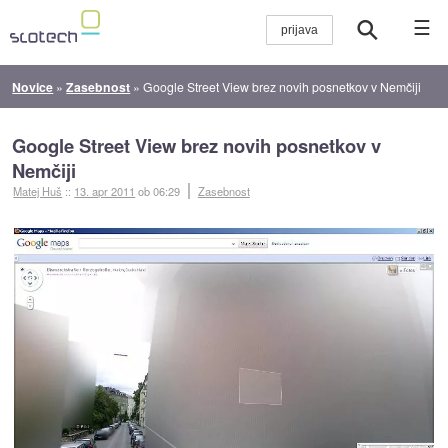
☰
Novice
»
Zasebnost
»
Google Street View brez novih posnetkov v Nemčiji
Google Street View brez novih posnetkov v
Nemčiji
Matej Huš
::
13. apr 2011
ob 06:29
Zasebnost