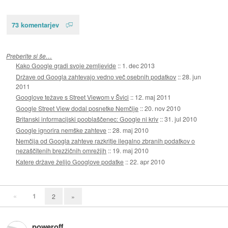
73 komentarjev
Preberite si še…
Kako Google gradi svoje zemljevide
::
1. dec 2013
Države od Googla zahtevajo vedno več osebnih podatkov
::
28. jun
2011
Googlove težave s Street Viewom v Švici
::
12. maj 2011
Google Street View dodal posnetke Nemčije
::
20. nov 2010
Britanski informacijski pooblaščenec: Google ni kriv
::
31. jul 2010
Google ignorira nemške zahteve
::
28. maj 2010
Nemčija od Googla zahteve razkritje ilegalno zbranih podatkov o
nezaščitenih brezžičnih omrežjih
::
19. maj 2010
Katere države želijo Googlove podatke
::
22. apr 2010
«
1
2
»
poweroff