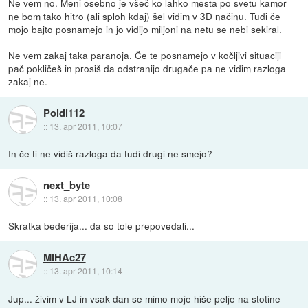
Ne vem no. Meni osebno je všeč ko lahko mesta po svetu kamor
ne bom tako hitro (ali sploh kdaj) šel vidim v 3D načinu. Tudi če
mojo bajto posnamejo in jo vidijo miljoni na netu se nebi sekiral.
Ne vem zakaj taka paranoja. Če te posnamejo v kočljivi situaciji
pač pokličeš in prosiš da odstranijo drugače pa ne vidim razloga
zakaj ne.
Poldi112
::
13. apr 2011, 10:07
In če ti ne vidiš razloga da tudi drugi ne smejo?
next_byte
::
13. apr 2011, 10:08
Skratka bederija... da so tole prepovedali...
MIHAc27
::
13. apr 2011, 10:14
Jup... živim v LJ in vsak dan se mimo moje hiše pelje na stotine