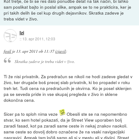
Kot tretje, če bi se res dalo ponudbe delat na tak način, bi lahko
sam poslikat bajto in poslal slike, ampak se to ne prakticira, ker je
pri takih delih še cel kup drugih dejavnikov. Skratka zadeve je
treba videt v živo.
Izi
::
13. apr 2011, 12:03
fosil
je
13. apr 2011 ob 11:37
izjavil
:
Skratka zadeve je treba videt v živo.
Ti že nisi privatnik. Za predračun se nikoli ne hodi zadeve gledat v
živo, ker drugače boš precej slab privatnik, ki bo propadel v roku
treh let. Tudi cena na predračunih je okvirna. Ko je posel sklenjen
pa se seveda pride in vse skupaj pregleda v živo in sklene
dokončna cena.
Sicer pa to sploh nima veze
Obesili ste se na nepomembno
stvar, ko sem hotel pokazati, da je Street View uporaben bolj
zaradi fasad, kot pa zaradi same ceste in nekaj znakov naokoli.
same ceste so dovolj dobro označene že na vsaki navigacijski
napravici. Ampak tam ločiš samo ali si v mestu ali v divjini. Street