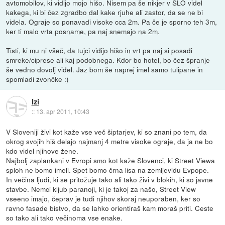
avtomobilov, ki vidijo mojo hišo. Nisem pa še nikjer v SLO videl
kakega, ki bi čez zgradbo dal kake rjuhe ali zastor, da se ne bi
videla. Ograje so ponavadi visoke cca 2m. Pa če je sporno teh 3m,
ker ti malo vrta posname, pa naj snemajo na 2m.
Tisti, ki mu ni všeč, da tujci vidijo hišo in vrt pa naj si posadi
smreke/ciprese ali kaj podobnega. Kdor bo hotel, bo čez špranje
še vedno dovolj videl. Jaz bom še naprej imel samo tulipane in
spomladi zvončke :)
Izi
::
13. apr 2011, 10:43
V Sloveniji živi kot kaže vse več šiptarjev, ki so znani po tem, da
okrog svojih hiš delajo najmanj 4 metre visoke ograje, da ja ne bo
kdo videl njihove žene.
Najbolj zaplankani v Evropi smo kot kaže Slovenci, ki Street Viewa
sploh ne bomo imeli. Spet bomo črna lisa na zemljevidu Evpope.
In večina ljudi, ki se pritožuje tako ali tako živi v blokih, ki so javne
stavbe. Nemci kljub paranoji, ki je takoj za našo, Street View
vseeno imajo, čeprav je tudi njihov skoraj neuporaben, ker so
ravno fasade bistvo, da se lahko orientiraš kam moraš priti. Ceste
so tako ali tako večinoma vse enake.