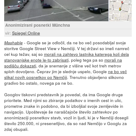
Anonimizirani posnetki Münchna
vir:
Spiegel Online
- Google se je odločil, da ne bo več posodabljal svoje
Mashable
storitve Google Street View v Nemčiji. V tej državi so imeli namreč
cel kup težav, saj so
morali na zahtevo lastnika katerega koli dela
stanovanjske enote le-to zabrisati
, poleg tega pa so
morali na
sodišču dokazati
, da je snemanje z višine več kot treh metrov
sploh dovoljeno. Čeprav jim je slednje uspelo, Google
ne bo več
slikal novih posnetkov po Nemčiji
. Trenutno objavljeno slikovno
gradivo bo ostalo, novega pa ne bo.
Googlov tiskovni predstavnik je povedal, da ima Google druge
prioritete. Med njimi so zbiranje podatkov o imenih cest in ulic,
prometne znake in podobno, da bi izboljšal svoje zemljevide in
navigacijo. Upoštevaje še naraščajoče število zahtevkov po
anonimizaciji posnetkov stavb, vozil in ljudi, ki je v Nemčiji dosegli
število 250.000, ni presenetljivo, da so nad Nemčijo v Googlu za
zdaj obupali.