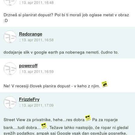
::
13. apr 2011, 16:48
Drzneš si planirat dopust? Pol bi ti morali job oglase metat v obraz
:D
Redorange
::
13. apr 2011, 16:58
dodajanje slik v google earth pa nobenega nemoti. čudno to.
poweroff
::
13. apr 2011, 16:59
Ne! V recesiji človek planira dopust - v keho z njim.
FrizzleFry
::
13. apr 2011, 17:09
Street View za privatnike, hehe...res dobra
Pa za roparje
bank....tudi dobra...
. Težave lahko nastopijo, če ropar ni gledal
svežih podatkov, ampak saj Google vsak dan osvežuje posnetke,