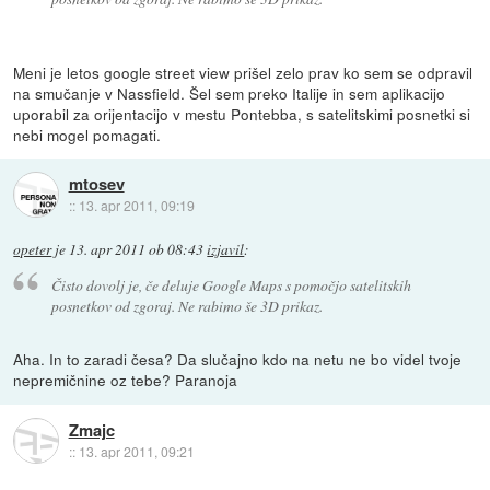
Meni je letos google street view prišel zelo prav ko sem se odpravil
na smučanje v Nassfield. Šel sem preko Italije in sem aplikacijo
uporabil za orijentacijo v mestu Pontebba, s satelitskimi posnetki si
nebi mogel pomagati.
mtosev
::
13. apr 2011, 09:19
opeter
je
13. apr 2011 ob 08:43
izjavil
:
Čisto dovolj je, če deluje Google Maps s pomočjo satelitskih
posnetkov od zgoraj. Ne rabimo še 3D prikaz.
Aha. In to zaradi česa? Da slučajno kdo na netu ne bo videl tvoje
nepremičnine oz tebe? Paranoja
Zmajc
::
13. apr 2011, 09:21