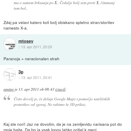
ma o samem brksanju po
X
.. Čedalje bolj sem proti
X
, čimmanj
tem bol..
Zdaj pa vstavi katero koli bolj obiskano spletno stran/storitev
namesto X-a.
mtosev
::
13. apr 2011, 20:29
Paranoja = neracionalen strah
3p
::
13. apr 2011, 20:41
opeter
je
13. apr 2011 ob 08:43
izjavil
:
Čisto dovolj je, če deluje Google Maps s pomočjo satelitskih
posnetkov od zgoraj. Ne rabimo še 3D prikaz.
Kaj ste nori! Jaz ne dovolim, da je na zemljevidu narisana pot do
moje bajte. Da bo ja vsak lopov lahko prišel k meni.