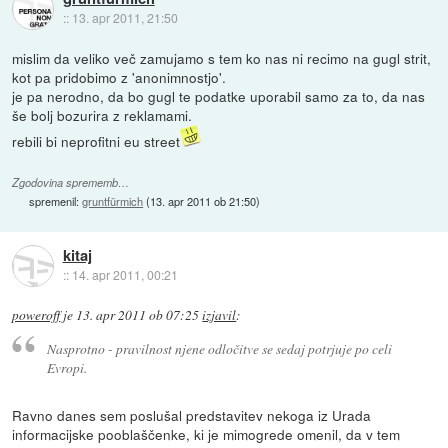
::
13. apr 2011, 21:50
mislim da veliko več zamujamo s tem ko nas ni recimo na gugl strit,
kot pa pridobimo z 'anonimnostjo'.
je pa nerodno, da bo gugl te podatke uporabil samo za to, da nas
še bolj bozurira z reklamami.
rebili bi neprofitni eu street
Zgodovina sprememb…
spremenil:
gruntfürmich
(
13. apr 2011 ob 21:50
)
kitaj
::
14. apr 2011, 00:21
poweroff
je
13. apr 2011 ob 07:25
izjavil
:
Nasprotno - pravilnost njene odločitve se sedaj potrjuje po celi
Evropi.
Ravno danes sem poslušal predstavitev nekoga iz Urada
informacijske pooblaščenke, ki je mimogrede omenil, da v tem