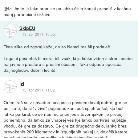
@Izi: če te je tako sram se pa lahko čisto komot preseliš v kakšno
manj paranoično državo.
SkipEU
::
13. apr 2011, 10:55
Tista slika od zgoraj kaže, da so Nemci res šli predaleč.
Legalni posnetek bi moral biti vsak, ki je lahko viden s strani osebe
na javnem prostoru s prostim očesom. Tako odpade uporaba
daljnogledov, dobrih leč itd.
Izi
::
13. apr 2011, 11:02
Orientiraš se z navadno navigacijo povsem dovolj dobro, gre se
bolj zato, da si "v živo" pogledaš kam boš sploh prišel, kje boš
lahko parkiral, če se namreč pripelješ s tovornjakom je precej
pomembno, da lahko že vnaprej veš kje lahko parkiraš najbližje
vhodu, če gre za dostavo. Če gre za drugačno delo, lahko brez
prevoženih 200 kilometrov in izgubljenih nekaj ur, določiš katere
površine se bodo zagradile in kakšna dovoljenja rabiš.