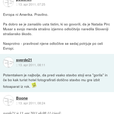
::
13. apr 2011, 07:25
Evropa ni Amerika. Pravilno.
Pa dobro se je zamašilo usta tistim, ki so govorili, da je Nataša Pirc
Musar s svojo menda strašno izjemno odločitvijo naredila Sloveniji
strašansko škodo.
Nasprotno - pravilnost njene odločitve se sedaj potrjuje po celi
Evropi.
sverde21
::
13. apr 2011, 08:11
Potemtakem je najbolje, da pred vsako stavbo stoji ena "gorila" in
če bo kak turist hotel fotografirati dotično stavbo mu gre izbit
fotoaparat iz rok.
Boone
::
13. apr 2011, 08:24
sverde21
je
13. apr 2011 ob 08:11
izjavil
: