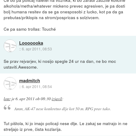
Ce bo pa policaj naletel na voznika, ki bo zaradi zauzite kolicine
alkohola/metha/whatever mickeno prevec agresiven, je pa dosti
bolj humana resitev da se ga onesposobi z lucko, kot pa da ga
prebutas/priklopis na strom/pospricas s solzivcem.
Ce pa samo trollas: Touché
Looooooka
::
6. apr 2011, 08:53
Se prav rejvarjev, ki nosijo spegle 24 ur na dan, ne bo moc
ustaviti.Awesome.
madmitch
::
6. apr 2011, 08:54
lonz
je
6. apr 2011 ob 08:30
izjavil
:
Amm, AK-47 nese konkretno dlje kot 50 m. RPG prav tako.
Tut pištola, ki jo imajo policaji nese dlje. Le zakaj se matrajo in ne
streljajo iz prve, čista kozlarija.