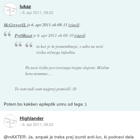
lukaz
::
6. apr 2011, 08:22
McGregorSL
je
6. apr 2011 ob 08:11
izjavil
:
Pyr0Beast
je
6. apr 2011 ob 08:10
izjavil
:
in kar je še pomembneje, s sabo ne nosi
rizika srčnega infarkta.
Pa nosi riziko povzročanja trajne slepote. Mislim
kera neumna ...
To sem tudi sam najprej pomislil :D
Potem bo kakšen epileptik umru od tega :)
Highlander
::
6. apr 2011, 08:22
@mAXTER: Ja, ampak je treba prej izumit anti-luc, ki podnevi dela