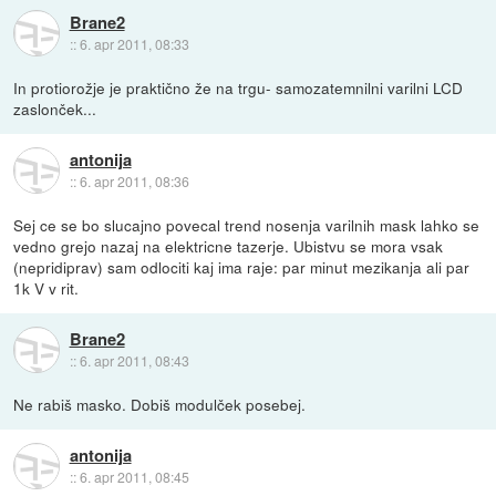
Brane2
::
6. apr 2011, 08:33
In protiorožje je praktično že na trgu- samozatemnilni varilni LCD
zaslonček...
antonija
::
6. apr 2011, 08:36
Sej ce se bo slucajno povecal trend nosenja varilnih mask lahko se
vedno grejo nazaj na elektricne tazerje. Ubistvu se mora vsak
(nepridiprav) sam odlociti kaj ima raje: par minut mezikanja ali par
1k V v rit.
Brane2
::
6. apr 2011, 08:43
Ne rabiš masko. Dobiš modulček posebej.
antonija
::
6. apr 2011, 08:45