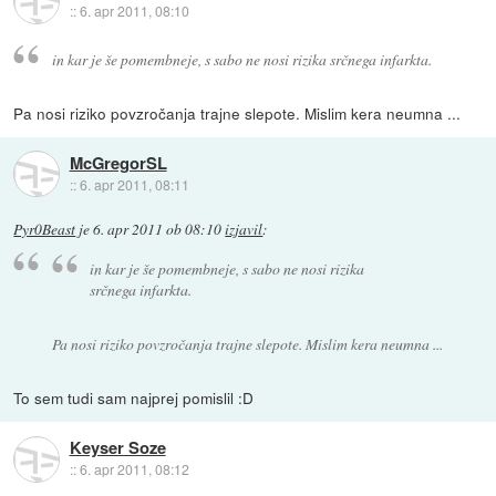
::
6. apr 2011, 08:10
in kar je še pomembneje, s sabo ne nosi rizika srčnega infarkta.
Pa nosi riziko povzročanja trajne slepote. Mislim kera neumna ...
McGregorSL
::
6. apr 2011, 08:11
Pyr0Beast
je
6. apr 2011 ob 08:10
izjavil
:
in kar je še pomembneje, s sabo ne nosi rizika
srčnega infarkta.
Pa nosi riziko povzročanja trajne slepote. Mislim kera neumna ...
To sem tudi sam najprej pomislil :D
Keyser Soze
::
6. apr 2011, 08:12