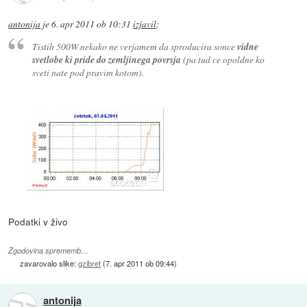
antonija
je
6. apr 2011 ob 10:31
izjavil
:
Tistih 500W nekako ne verjamem da sproducira sonce
vidne
svetlobe ki pride do zemljinega povrsja
(pa tud ce opoldne ko
sveti nate pod pravim kotom).
Podatki v živo
Zgodovina sprememb…
zavarovalo slike:
gzibret
(
7. apr 2011 ob 09:44
)
antonija