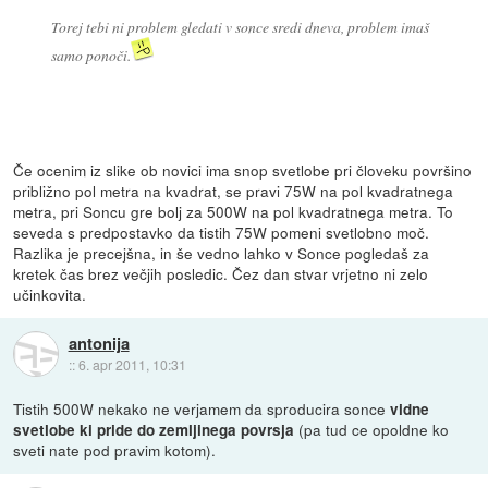
Torej tebi ni problem gledati v sonce sredi dneva, problem imaš
samo ponoči.
Če ocenim iz slike ob novici ima snop svetlobe pri človeku površino
približno pol metra na kvadrat, se pravi 75W na pol kvadratnega
metra, pri Soncu gre bolj za 500W na pol kvadratnega metra. To
seveda s predpostavko da tistih 75W pomeni svetlobno moč.
Razlika je precejšna, in še vedno lahko v Sonce pogledaš za
kretek čas brez večjih posledic. Čez dan stvar vrjetno ni zelo
učinkovita.
antonija
::
6. apr 2011, 10:31
Tistih 500W nekako ne verjamem da sproducira sonce
vidne
(pa tud ce opoldne ko
svetlobe ki pride do zemljinega povrsja
sveti nate pod pravim kotom).