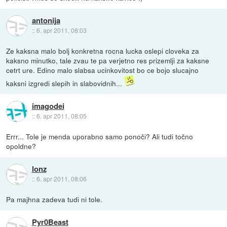
antonija
::
6. apr 2011, 08:03
Ze kaksna malo bolj konkretna rocna lucka oslepi cloveka za
kaksno minutko, tale zvau te pa verjetno res prizemlji za kaksne
cetrt ure. Edino malo slabsa ucinkovitost bo ce bojo slucajno
kaksni izgredi slepih in slabovidnih...
imagodei
::
6. apr 2011, 08:05
Errr... Tole je menda uporabno samo ponoči? Ali tudi točno
opoldne?
lonz
::
6. apr 2011, 08:06
Pa majhna zadeva tudi ni tole.
Pyr0Beast