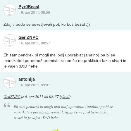
Pyr0Beast
::
6. apr 2011, 08:56
Zdaj ti bodo še osvetljevali pot, ko boš bežal :))
GenZNPC
::
6. apr 2011, 08:57
Eh sam pendrek bi mogli mal bolj uporablat (analno) pa bi se
marsikateri porednež premislil, razen če ne prakticira takih stvari in
je vajen :D:D hehe
antonija
::
6. apr 2011, 09:01
GenZNPC
je
6. apr 2011 ob 08:57
izjavil
:
Eh sam pendrek bi mogli mal bolj uporablat (analno) pa bi se
marsikateri porednež premislil, razen če ne prakticira takih
stvari in je vajen :D:D hehe