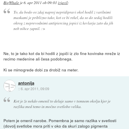
BigWhale
je
6. apr 2011 ob 09:01
izjavil
:
To, da bodo os zdaj naprej nepridipravi okol hodil z varilnimi
maskami je priblizno tako, kot ce bi rekel, da so do sedaj hodili
okrog z neprevodnimi antipiercing jopici iz kevlarja zato da jih
neb nihce zapnil. :>
Ne, to je tako kot da bi hodili z jopiči iz zlo fine kovinske mreže iz
recimo medenine ali česa podobnega.
Ki se mimogrede dobi za drobiž na meter.
antonija
::
6. apr 2011, 09:09
Kot je že nekdo omenil to deluje samo v temnem okolju kjer je
razlika med temo in močno svetlobo velika.
Potem je omenil narobe. Pomembna je samo razlika v svetlosti
(dovolj svetlobe mora priti v oko da skuri zalogo pigmenta