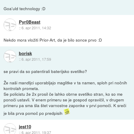
Goa'uld technology :D
Pyr0Beast
::
6. apr 2011, 14:32
Nekdo mora vložiti Prior-Art, da je bilo sonce prvo :D
borisk
::
6. apr 2011, 17:59
se pravi da so patentirali baterijsko svetilko?
Že naši mandljci uporabljajo maglitke v ta namen, sploh pri nočnih
kontrolah prometa.
Se policistu že 2x prosil če lahko obrne svetilko stran, ko so me
ponoči ustavli. V enem primeru se je gospod opravičil, v drugem
primeru pa sma šla štet varnostne zaponke v prvi pomoči. K sreči
je bila prva pomoč po predpisih
jest10
::
6. apr 2011, 19:37