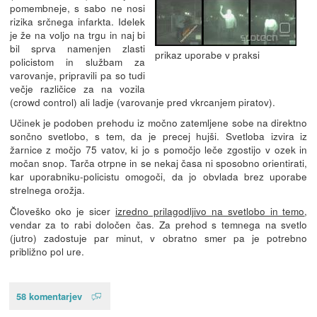
pomembneje, s sabo ne nosi
rizika srčnega infarkta. Idelek
je že na voljo na trgu in naj bi
bil sprva namenjen zlasti
prikaz uporabe v praksi
policistom in službam za
varovanje, pripravili pa so tudi
večje različice za na vozila
(crowd control) ali ladje (varovanje pred vkrcanjem piratov).
Učinek je podoben prehodu iz močno zatemljene sobe na direktno
sončno svetlobo, s tem, da je precej hujši. Svetloba izvira iz
žarnice z močjo 75 vatov, ki jo s pomočjo leče zgostijo v ozek in
močan snop. Tarča otrpne in se nekaj časa ni sposobno orientirati,
kar uporabniku-policistu omogoči, da jo obvlada brez uporabe
strelnega orožja.
Človeško oko je sicer
izredno prilagodljivo na svetlobo in temo
,
vendar za to rabi določen čas. Za prehod s temnega na svetlo
(jutro) zadostuje par minut, v obratno smer pa je potrebno
približno pol ure.
58 komentarjev