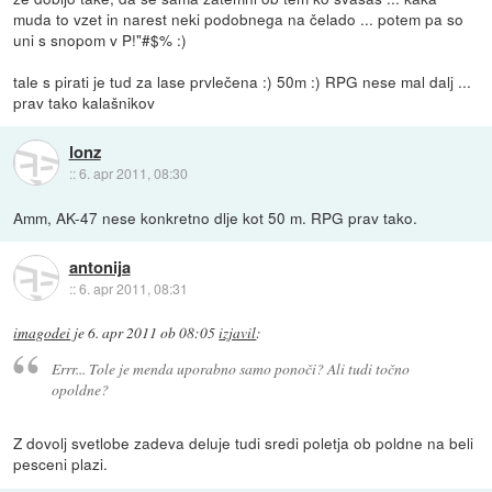
muda to vzet in narest neki podobnega na čelado ... potem pa so
uni s snopom v P!"#$% :)
tale s pirati je tud za lase prvlečena :) 50m :) RPG nese mal dalj ...
prav tako kalašnikov
lonz
::
6. apr 2011, 08:30
Amm, AK-47 nese konkretno dlje kot 50 m. RPG prav tako.
antonija
::
6. apr 2011, 08:31
imagodei
je
6. apr 2011 ob 08:05
izjavil
:
Errr... Tole je menda uporabno samo ponoči? Ali tudi točno
opoldne?
Z dovolj svetlobe zadeva deluje tudi sredi poletja ob poldne na beli
pesceni plazi.