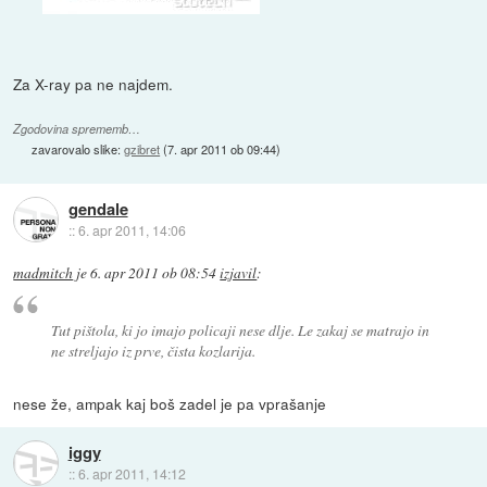
Za X-ray pa ne najdem.
Zgodovina sprememb…
zavarovalo slike:
gzibret
(
7. apr 2011 ob 09:44
)
gendale
::
6. apr 2011, 14:06
madmitch
je
6. apr 2011 ob 08:54
izjavil
:
Tut pištola, ki jo imajo policaji nese dlje. Le zakaj se matrajo in
ne streljajo iz prve, čista kozlarija.
nese že, ampak kaj boš zadel je pa vprašanje
iggy
::
6. apr 2011, 14:12