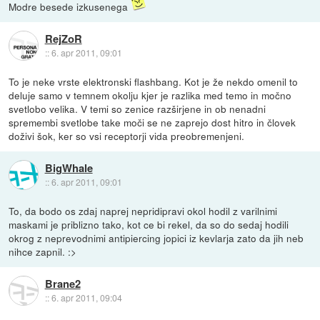
Modre besede izkusenega
RejZoR
::
6. apr 2011, 09:01
To je neke vrste elektronski flashbang. Kot je že nekdo omenil to
deluje samo v temnem okolju kjer je razlika med temo in močno
svetlobo velika. V temi so zenice razširjene in ob nenadni
spremembi svetlobe take moči se ne zaprejo dost hitro in človek
doživi šok, ker so vsi receptorji vida preobremenjeni.
BigWhale
::
6. apr 2011, 09:01
To, da bodo os zdaj naprej nepridipravi okol hodil z varilnimi
maskami je priblizno tako, kot ce bi rekel, da so do sedaj hodili
okrog z neprevodnimi antipiercing jopici iz kevlarja zato da jih neb
nihce zapnil. :>
Brane2
::
6. apr 2011, 09:04