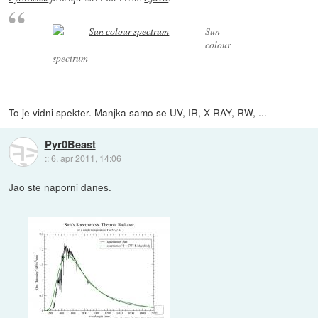
Sun
colour
spectrum
To je vidni spekter. Manjka samo se UV, IR, X-RAY, RW, ...
Pyr0Beast
::
6. apr 2011, 14:06
Jao ste naporni danes.