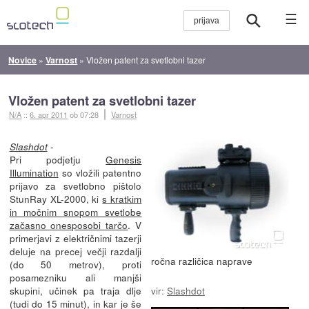
☰
Novice
»
Varnost
»
Vložen patent za svetlobni tazer
Vložen patent za svetlobni tazer
N/A
::
6. apr 2011
ob 07:28
Varnost
-
Slashdot
Pri podjetju
Genesis
Illumination
so vložili patentno
prijavo za svetlobno pištolo
StunRay XL-2000, ki
s kratkim
in močnim snopom svetlobe
začasno onesposobi tarčo
. V
primerjavi z električnimi tazerji
deluje na precej večji razdalji
ročna različica naprave
(do 50 metrov), proti
posamezniku ali manjši
skupini, učinek pa traja dlje
vir:
Slashdot
(tudi do 15 minut), in kar je še