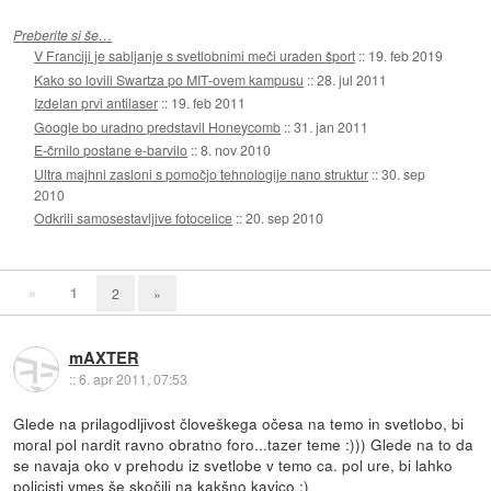
Preberite si še…
V Franciji je sabljanje s svetlobnimi meči uraden šport
::
19. feb 2019
Kako so lovili Swartza po MIT-ovem kampusu
::
28. jul 2011
Izdelan prvi antilaser
::
19. feb 2011
Google bo uradno predstavil Honeycomb
::
31. jan 2011
E-črnilo postane e-barvilo
::
8. nov 2010
Ultra majhni zasloni s pomočjo tehnologije nano struktur
::
30. sep
2010
Odkrili samosestavljive fotocelice
::
20. sep 2010
«
1
2
»
mAXTER
::
6. apr 2011, 07:53
Glede na prilagodljivost človeškega očesa na temo in svetlobo, bi
moral pol nardit ravno obratno foro...tazer teme :))) Glede na to da
se navaja oko v prehodu iz svetlobe v temo ca. pol ure, bi lahko
policisti vmes še skočili na kakšno kavico :)