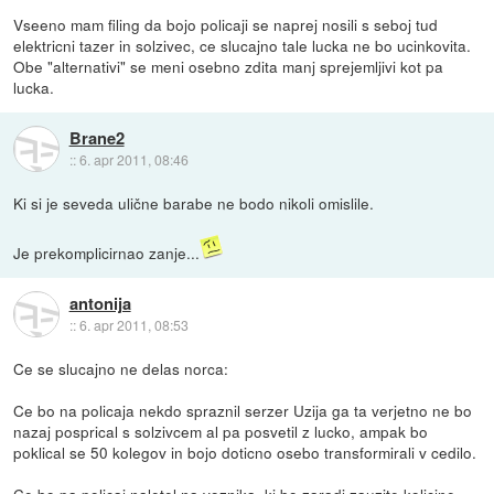
Vseeno mam filing da bojo policaji se naprej nosili s seboj tud
elektricni tazer in solzivec, ce slucajno tale lucka ne bo ucinkovita.
Obe "alternativi" se meni osebno zdita manj sprejemljivi kot pa
lucka.
Brane2
::
6. apr 2011, 08:46
Ki si je seveda ulične barabe ne bodo nikoli omislile.
Je prekomplicirnao zanje...
antonija
::
6. apr 2011, 08:53
Ce se slucajno ne delas norca:
Ce bo na policaja nekdo spraznil serzer Uzija ga ta verjetno ne bo
nazaj posprical s solzivcem al pa posvetil z lucko, ampak bo
poklical se 50 kolegov in bojo doticno osebo transformirali v cedilo.