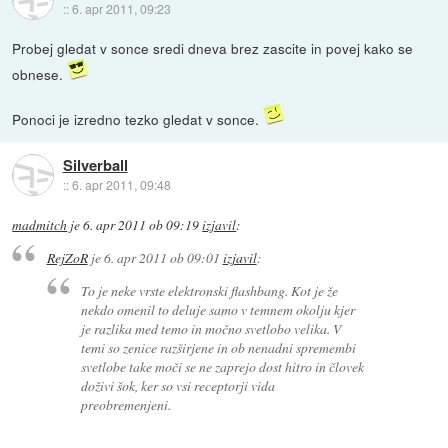
::
6. apr 2011, 09:23
Probej gledat v sonce sredi dneva brez zascite in povej kako se
obnese.
Ponoci je izredno tezko gledat v sonce.
Silverball
::
6. apr 2011, 09:48
madmitch
je
6. apr 2011 ob 09:19
izjavil
:
RejZoR
je
6. apr 2011 ob 09:01
izjavil
:
To je neke vrste elektronski flashbang. Kot je že
nekdo omenil to deluje samo v temnem okolju kjer
je razlika med temo in močno svetlobo velika. V
temi so zenice razširjene in ob nenadni spremembi
svetlobe take moči se ne zaprejo dost hitro in človek
doživi šok, ker so vsi receptorji vida
preobremenjeni.