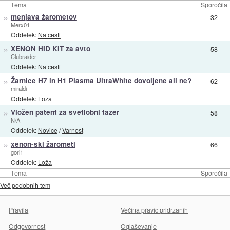
Tema
Sporočila
»
menjava žarometov
32
Merx01
Oddelek:
Na cesti
»
XENON HID KIT za avto
58
Clubraider
Oddelek:
Na cesti
»
Žarnice H7 in H1 Plasma UltraWhite dovoljene ali ne?
62
miraldi
Oddelek:
Loža
»
Vložen patent za svetlobni tazer
58
N/A
Oddelek:
Novice
/
Varnost
»
xenon-ski žarometi
66
gori1
Oddelek:
Loža
Tema
Sporočila
Več podobnih tem
Pravila
Večina pravic pridržanih
Odgovornost
Oglaševanje