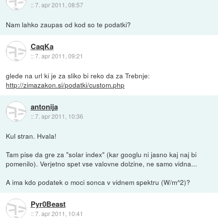
::
7. apr 2011, 08:57
Nam lahko zaupas od kod so te podatki?
CaqKa
::
7. apr 2011, 09:21
glede na url ki je za sliko bi reko da za Trebnje:
http://zimazakon.si/podatki/custom.php
antonija
::
7. apr 2011, 10:36
Kul stran. Hvala!
Tam pise da gre za "solar index" (kar googlu ni jasno kaj naj bi
pomenilo). Verjetno spet vse valovne dolzine, ne samo vidna...
A ima kdo podatek o moci sonca v vidnem spektru (W/m^2)?
Pyr0Beast
::
7. apr 2011, 10:41