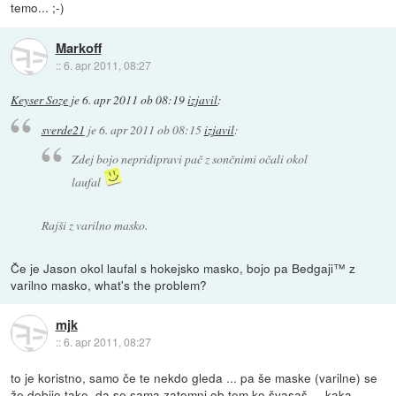
temo... ;-)
Markoff
::
6. apr 2011, 08:27
Keyser Soze
je
6. apr 2011 ob 08:19
izjavil
:
sverde21
je
6. apr 2011 ob 08:15
izjavil
:
Zdej bojo nepridipravi pač z sončnimi očali okol
laufal
Rajši z varilno masko.
Če je Jason okol laufal s hokejsko masko, bojo pa Bedgaji™ z
varilno masko, what's the problem?
mjk
::
6. apr 2011, 08:27
to je koristno, samo če te nekdo gleda ... pa še maske (varilne) se
že dobijo take, da se sama zatemni ob tem ko švasaš ... kaka