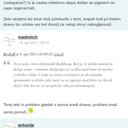
(rodopsina?) in je oseba efektivno slepa dokler se pigment ne
uspe regenerirati.
Zelo verjetno bo stvar bolj ucinkovita v temi, ampak tudi pri belem
dnevu bo ucinka vec kot dovolj za nekaj minut nebogljenosti.
madmitch
::
6. apr 2011, 09:19
RejZoR
je
6. apr 2011 ob 09:01
izjavil
:
To je neke vrste elektronski flashbang. Kot je že nekdo omenil to
deluje samo v temnem okolju kjer je razlika med temo in močno
svetlobo velika. V temi so zenice razširjene in ob nenadni
spremembi svetlobe take moči se ne zaprejo dost hitro in človek
doživi šok, ker so vsi receptorji vida preobremenjeni.
Torej tebi ni problem gledati v sonce sredi dneva, problem imaš
samo ponoči.
antonija