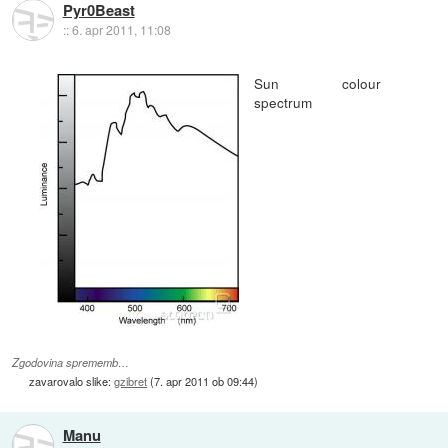
Pyr0Beast
::
6. apr 2011, 11:08
Sun colour
spectrum
Zgodovina sprememb…
zavarovalo slike:
gzibret
(
7. apr 2011 ob 09:44
)
Manu