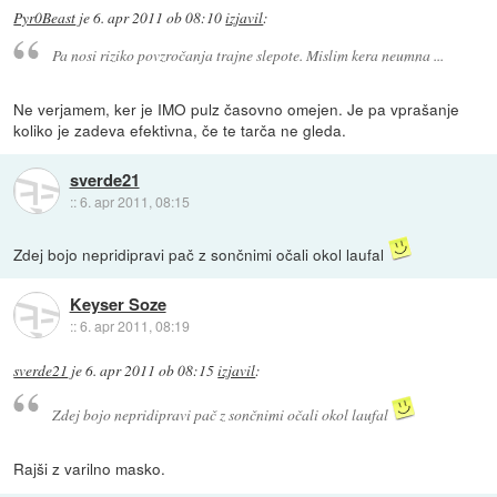
Pyr0Beast
je
6. apr 2011 ob 08:10
izjavil
:
Pa nosi riziko povzročanja trajne slepote. Mislim kera neumna ...
Ne verjamem, ker je IMO pulz časovno omejen. Je pa vprašanje
koliko je zadeva efektivna, če te tarča ne gleda.
sverde21
::
6. apr 2011, 08:15
Zdej bojo nepridipravi pač z sončnimi očali okol laufal
Keyser Soze
::
6. apr 2011, 08:19
sverde21
je
6. apr 2011 ob 08:15
izjavil
:
Zdej bojo nepridipravi pač z sončnimi očali okol laufal
Rajši z varilno masko.