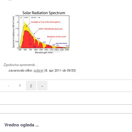
Zgodovina sprememb…
zavarovalo slike:
gzibret
(
8. apr 2011 ob 09:53
)
«
1
2
»
Vredno ogleda ...