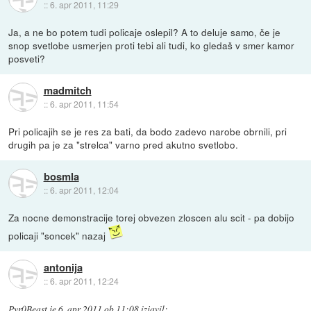
::
6. apr 2011, 11:29
Ja, a ne bo potem tudi policaje oslepil? A to deluje samo, če je
snop svetlobe usmerjen proti tebi ali tudi, ko gledaš v smer kamor
posveti?
madmitch
::
6. apr 2011, 11:54
Pri policajih se je res za bati, da bodo zadevo narobe obrnili, pri
drugih pa je za "strelca" varno pred akutno svetlobo.
bosmla
::
6. apr 2011, 12:04
Za nocne demonstracije torej obvezen zloscen alu scit - pa dobijo
policaji "soncek" nazaj
antonija
::
6. apr 2011, 12:24
Pyr0Beast
je
6. apr 2011 ob 11:08
izjavil
: