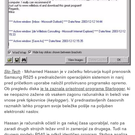
- Mohamed Hassan je v začetku februarja kupil prenosnik
Slo-Tech
Samsung R525 s prednaloženim operacijskim sistemom in nanj
pred pričetkom uporabe naložil protivirusno programsko opremo.
Ob pregledu diska
je ta zaznala prisotnost programa Starlogger
, ki
se neopazno zažene ob vsakem zagonu računalnika in beleži vse
vnose prek tipkovnice (
). V prednastavljenih časovnih
keylogger
razmakih lahko program svoje beležke pošlje na poljuben
elektronski naslov.
Hassan je računalnik očistil in ga nekaj časa uporabljal, nato pa
zaradi drugih strojnih težav vrnil in zamenjal za drugega. Tudi na
drugem modelu R540 je odkril identičen program. Skrbna analiza