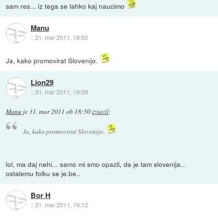
sam res... iz tega se lahko kaj naucimo
Manu
::
31. mar 2011, 18:50
Ja, kako promovirat Slovenijo.
Lion29
::
31. mar 2011, 19:09
Manu
je
31. mar 2011 ob 18:50
izjavil
:
Ja, kako promovirat Slovenijo.
lol, ma daj nehi... samo mi smo opazli, da je tam slovenija...
ostalemu folku se je.be..
Bor H
::
31. mar 2011, 19:12