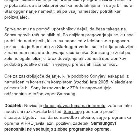
je pokazala, da sta bila prenosnika nedotaknjena in da je bil moral
Starlogger nanje namestiti ali pa vsaj namestitev potrditi kar
proizvajalec.
Sprva
so mu na pomoči uporabnikov dejali
, da česa takega na
Samsungovih računalnikih ni. Po daljšem pregovarjanju se je uspel
prebiti do nadrejenih, ki so mu naposled v telefonskem pogovoru
priznali, da je Samsung za Starlogger vedel, saj je bil tja postavljen
z namenom nadzora delovanja računalnika. Samsung je želel po
zelo nelegalni bližnjici brez dovoljenja ali vednosti uporabnikov
pridobiti podatke o rabi in vedenju prenosnih računalnikov.
Gre za zaskrbljujoče dejanje, ki je podobno Sonyjevi
eskapadi z
nameščenim korenskim kompletom
(
) leta 2005. V slednjem
rootkit
primeru je bil Sony
kaznovan
in v ZDA že napovedujejo
odškodninske tožbe zoper Samsung.
Novica je
danes glavna tema na internetu
, zato so tako
Dodatek:
neodvisni raziskovalci kot tudi
Samsung
podrobno preučili
situacijo. Ugotovili so, da so navedbe netočne, saj je programska
oprema VIPRE javila lažni pozitivni zadetek.
Samsungovi
prenosniki ne vsebujejo zlobne programske opreme.