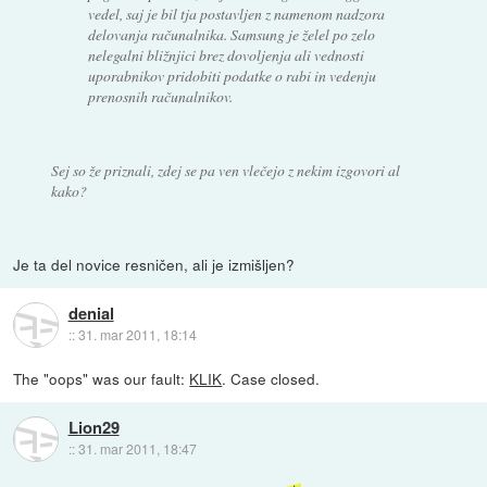
vedel, saj je bil tja postavljen z namenom nadzora
delovanja računalnika. Samsung je želel po zelo
nelegalni bližnjici brez dovoljenja ali vednosti
uporabnikov pridobiti podatke o rabi in vedenju
prenosnih računalnikov.
Sej so že priznali, zdej se pa ven vlečejo z nekim izgovori al
kako?
Je ta del novice resničen, ali je izmišljen?
denial
::
31. mar 2011, 18:14
The "oops" was our fault:
KLIK
. Case closed.
Lion29
::
31. mar 2011, 18:47