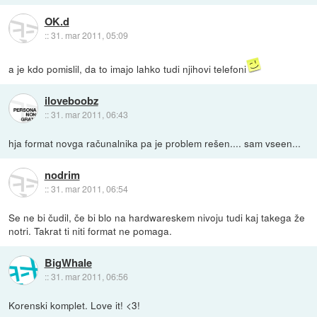
OK.d
::
31. mar 2011, 05:09
a je kdo pomislil, da to imajo lahko tudi njihovi telefoni
iloveboobz
::
31. mar 2011, 06:43
hja format novga računalnika pa je problem rešen.... sam vseen...
nodrim
::
31. mar 2011, 06:54
Se ne bi čudil, če bi blo na hardwareskem nivoju tudi kaj takega že
notri. Takrat ti niti format ne pomaga.
BigWhale
::
31. mar 2011, 06:56
Korenski komplet. Love it! <3!