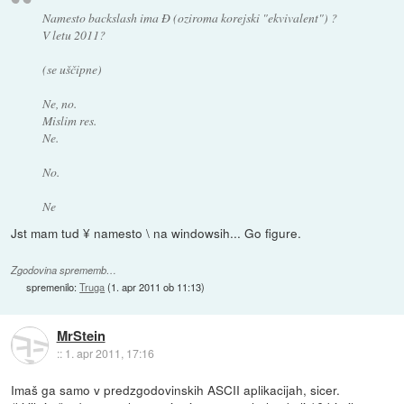
Namesto backslash ima Đ (oziroma korejski "ekvivalent") ?
V letu 2011?
(se uščipne)
Ne, no.
Mislim res.
Ne.
No.
Ne
Jst mam tud ¥ namesto \ na windowsih... Go figure.
Zgodovina sprememb…
spremenilo:
Truga
(
1. apr 2011 ob 11:13
)
MrStein
::
1. apr 2011, 17:16
Imaš ga samo v predzgodovinskih ASCII aplikacijah, sicer.