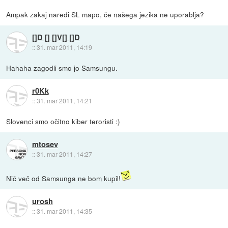
Ampak zakaj naredi SL mapo, če našega jezika ne uporablja?
[]D [] []V[] []D
::
31. mar 2011, 14:19
Hahaha zagodli smo jo Samsungu.
r0Kk
::
31. mar 2011, 14:21
Slovenci smo očitno kiber teroristi :)
mtosev
::
31. mar 2011, 14:27
Nič več od Samsunga ne bom kupil!
urosh
::
31. mar 2011, 14:35