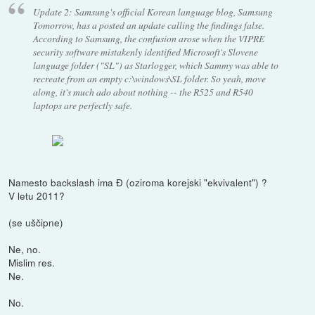
Update 2: Samsung's official Korean language blog, Samsung
Tomorrow, has a posted an update calling the findings false.
According to Samsung, the confusion arose when the VIPRE
security software mistakenly identified Microsoft's Slovene
language folder ("SL") as Starlogger, which Sammy was able to
recreate from an empty c:\windows\SL folder. So yeah, move
along, it's much ado about nothing -- the R525 and R540
laptops are perfectly safe.
Namesto backslash ima Đ (oziroma korejski "ekvivalent") ?
V letu 2011?
(se uščipne)
Ne, no.
Mislim res.
Ne.
No.