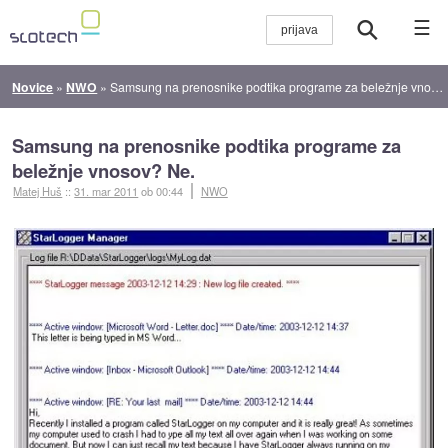
☰
Novice
»
NWO
»
Samsung na prenosnike podtika programe za beležnje vnosov? Ne.
Samsung na prenosnike podtika programe za
beležnje vnosov? Ne.
Matej Huš
::
31. mar 2011
ob 00:44
NWO