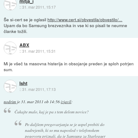
mitja_i
::
31. mar 2011, 15:17
Še si-cert se je oglasil
http://www.cert.si/obvestila/obvestilo/...
Upam da bo Samsung brezveznika in vse ki so pisali te neumne
članke tožili.
ABX
::
31. mar 2011, 15:31
Mi je všeč ta masovna histerija in obsojanje preden je sploh potrjen
sum.
Isht
::
31. mar 2011, 17:13
nodrim
je
31. mar 2011 ob 14:56
izjavil
:
Čakajte malo, kaj je pa s tem delom novice?
Po daljšem pregovarjanju se je uspel prebiti do
nadrejenih, ki so mu naposled v telefonskem
pogovoru priznali, da je Samsung za Starlogger