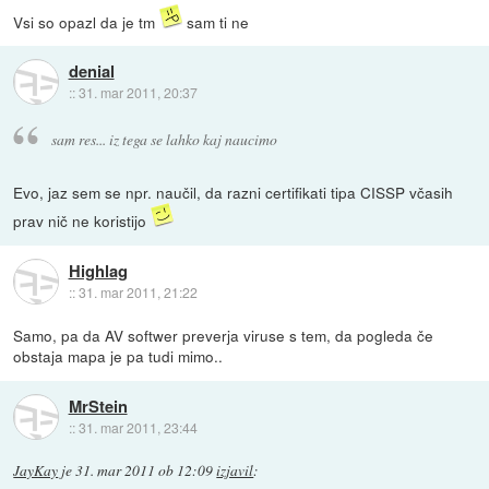
Vsi so opazl da je tm
sam ti ne
denial
::
31. mar 2011, 20:37
sam res... iz tega se lahko kaj naucimo
Evo, jaz sem se npr. naučil, da razni certifikati tipa CISSP včasih
prav nič ne koristijo
Highlag
::
31. mar 2011, 21:22
Samo, pa da AV softwer preverja viruse s tem, da pogleda če
obstaja mapa je pa tudi mimo..
MrStein
::
31. mar 2011, 23:44
JayKay
je
31. mar 2011 ob 12:09
izjavil
: