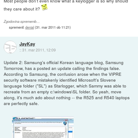
Most people don't even know what a keylogger is so why should
they care about it?
Zgodovina sprememb…
spremenil:
denial
(
31. mar 2011 ob 11:21
)
JayKay
::
31. mar 2011, 12:09
Update 2: Samsung's official Korean language blog, Samsung
Tomorrow, has a posted an update calling the findings false.
According to Samsung, the confusion arose when the VIPRE
security software mistakenly identified Microsoft's Slovene
language folder ("SL") as Starlogger, which Sammy was able to
recreate from an empty c:\windows\SL folder. So yeah, move
along, it's much ado about nothing -- the R525 and R540 laptops
are perfectly safe.