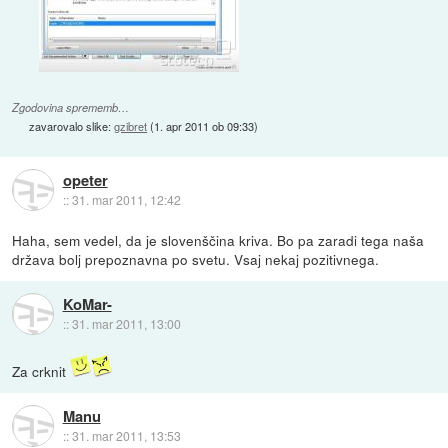
Zgodovina sprememb…
zavarovalo slike:
gzibret
(
1. apr 2011 ob 09:33
)
opeter
::
31. mar 2011, 12:42
Haha, sem vedel, da je slovenščina kriva. Bo pa zaradi tega naša
država bolj prepoznavna po svetu. Vsaj nekaj pozitivnega.
KoMar-
::
31. mar 2011, 13:00
Za crknit
Manu
::
31. mar 2011, 13:53