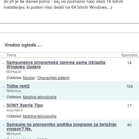
(ki jih je še danes polno - saj vsi poznamo halo okoli 16 bitnih
installerjev, ki potem niso delali na 64 bitnih Windows...)
Vredno ogleda ...
Tema
Sporočila
»
Samsungova programska oprema sama izklaplja
14
Windows Update
McHusch
Oddelek:
Novice
/
Operacijski sistemi
»
Tožba ram2
726
N0t0ri0us
Oddelek:
Mobilne tehnologije
»
SONY Xperia Tipo
17
easyrider3
Oddelek:
Mobilne tehnologije
»
Samsung na prenosnike podtika programe za beležnje
40
vnosov? Ne.
McHusch