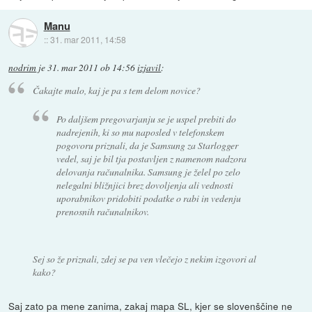
Manu
::
31. mar 2011, 14:58
nodrim
je
31. mar 2011 ob 14:56
izjavil
:
Čakajte malo, kaj je pa s tem delom novice?
Po daljšem pregovarjanju se je uspel prebiti do
nadrejenih, ki so mu naposled v telefonskem
pogovoru priznali, da je Samsung za Starlogger
vedel, saj je bil tja postavljen z namenom nadzora
delovanja računalnika. Samsung je želel po zelo
nelegalni bližnjici brez dovoljenja ali vednosti
uporabnikov pridobiti podatke o rabi in vedenju
prenosnih računalnikov.
Sej so že priznali, zdej se pa ven vlečejo z nekim izgovori al
kako?
Saj zato pa mene zanima, zakaj mapa SL, kjer se slovenščine ne