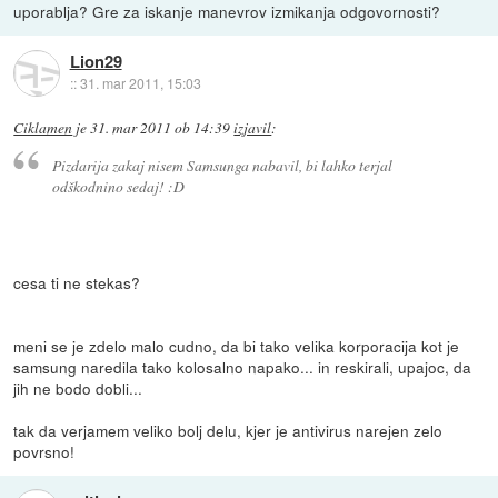
uporablja? Gre za iskanje manevrov izmikanja odgovornosti?
Lion29
::
31. mar 2011, 15:03
Ciklamen
je
31. mar 2011 ob 14:39
izjavil
:
Pizdarija zakaj nisem Samsunga nabavil, bi lahko terjal
odškodnino sedaj! :D
cesa ti ne stekas?
meni se je zdelo malo cudno, da bi tako velika korporacija kot je
samsung naredila tako kolosalno napako... in reskirali, upajoc, da
jih ne bodo dobli...
tak da verjamem veliko bolj delu, kjer je antivirus narejen zelo
povrsno!