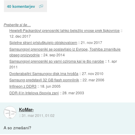
40 komentarjev
Preberite si še…
Hewlett-Packardovi prenosniki lahko beležijo vnose prek tipkovnice
::
12. dec 2017
Spletne strani prisluškujejo obiskovalcem
::
21. nov 2017
Samsungovi prenosniki se poslavljajo iz Evrope, Toshiba zmanjšuje
obseg proizvodnje
::
24. sep 2014
Samsungovi prenosniki so varni oziroma kaj je šlo narobe
::
1. apr
2011
Dvoterabajtni Samsungov disk ima hrošča
::
27. nov 2010
Samsung predstavil 32 GB flash pomnilnik
::
22. mar 2006
Infineon z DDR3
::
18. jun 2005
DDR-II in Intelova čipovja zanj
::
28. mar 2003
KoMar-
::
31. mar 2011, 01:02
A so zmešani?