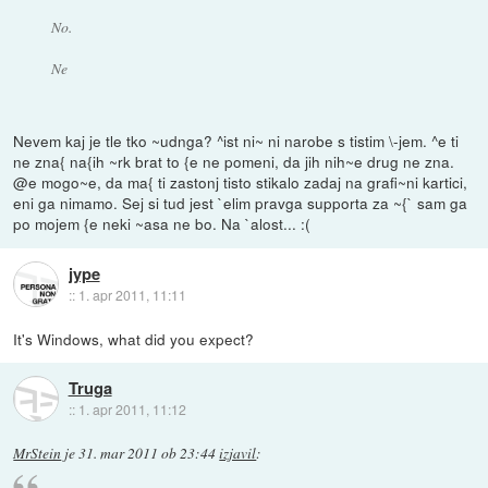
No.
Ne
Nevem kaj je tle tko ~udnga? ^ist ni~ ni narobe s tistim \-jem. ^e ti
ne zna{ na{ih ~rk brat to {e ne pomeni, da jih nih~e drug ne zna.
@e mogo~e, da ma{ ti zastonj tisto stikalo zadaj na grafi~ni kartici,
eni ga nimamo. Sej si tud jest `elim pravga supporta za ~{` sam ga
po mojem {e neki ~asa ne bo. Na `alost... :(
jype
::
1. apr 2011, 11:11
It's Windows, what did you expect?
Truga
::
1. apr 2011, 11:12
MrStein
je
31. mar 2011 ob 23:44
izjavil
: