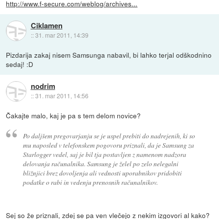
http://www.f-secure.com/weblog/archives...
Ciklamen
::
31. mar 2011, 14:39
Pizdarija zakaj nisem Samsunga nabavil, bi lahko terjal odškodnino
sedaj! :D
nodrim
::
31. mar 2011, 14:56
Čakajte malo, kaj je pa s tem delom novice?
Po daljšem pregovarjanju se je uspel prebiti do nadrejenih, ki so
mu naposled v telefonskem pogovoru priznali, da je Samsung za
Starlogger vedel, saj je bil tja postavljen z namenom nadzora
delovanja računalnika. Samsung je želel po zelo nelegalni
bližnjici brez dovoljenja ali vednosti uporabnikov pridobiti
podatke o rabi in vedenju prenosnih računalnikov.
Sej so že priznali, zdej se pa ven vlečejo z nekim izgovori al kako?