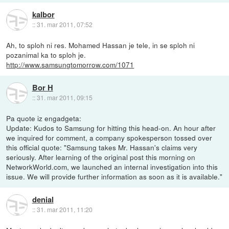
kalbor
::
31. mar 2011, 07:52
Ah, to sploh ni res. Mohamed Hassan je tele, in se sploh ni
pozanimal ka to sploh je.
http://www.samsungtomorrow.com/1071
Bor H
::
31. mar 2011, 09:15
Pa quote iz engadgeta:
Update: Kudos to Samsung for hitting this head-on. An hour after
we inquired for comment, a company spokesperson tossed over
this official quote: "Samsung takes Mr. Hassan's claims very
seriously. After learning of the original post this morning on
NetworkWorld.com, we launched an internal investigation into this
issue. We will provide further information as soon as it is available."
denial
::
31. mar 2011, 11:20