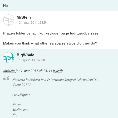
Ne
MrStein
::
31. mar 2011, 23:54
Prazen folder označit kot keyloger pa je tudi zgodba zase.
Makes you think what other šalabajzerstvos did they do?
BigWhale
::
1. apr 2011, 02:28
MrStein
je
31. mar 2011 ob 23:44
izjavil
:
Namesto backslash ima Đ (oziroma korejski "ekvivalent") ?
V letu 2011?
(se uščipne)
Ne, no.
Mislim res.
Ne.